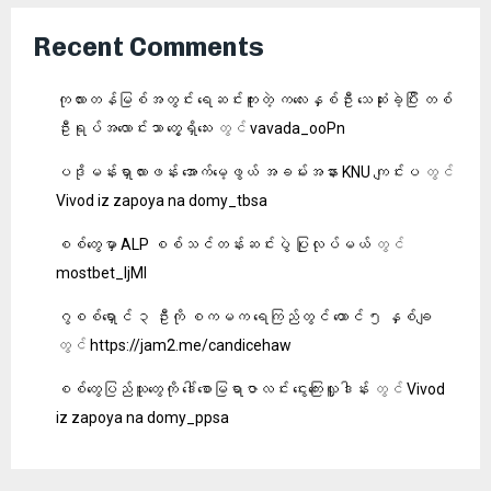
Recent Comments
ကုလားတန်မြစ်အတွင်း ရေဆင်းကူးတဲ့ ကလေးနှစ်ဦး သေဆုံးခဲ့ပြီး တစ်
ဦးရုပ်အလောင်းသာ တွေ့ရှိသေး
တွင်
vavada_ooPn
ပဒိုမန်းရှာလားဖန်း အောက်မေ့ဖွယ် အခမ်းအနား KNU ကျင်းပ
တွင်
Vivod iz zapoya na domy_tbsa
စစ်တွေမှာ ALP စစ်သင်တန်းဆင်းပွဲ ပြုလုပ်မယ်
တွင်
mostbet_ljMl
ဂွစစ်ရှောင် ၃ ဦးကို စကမက ရေကြည်တွင် ထောင် ၅ နှစ်ချ
တွင်
https://jam2.me/candicehaw
စစ်တွေပြည်သူတွေကို ဒေါ်စောမြရာဇာလင်း ငွေးကြေးလှူဒါန်း
တွင်
Vivod
iz zapoya na domy_ppsa