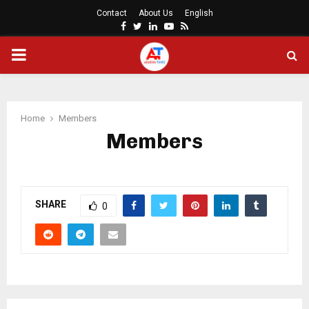
Contact
About Us
English
Facebook
Twitter
Linkedin
Youtube
Rss
PRIMARY
MENU
Home
Members
Members
SHARE
0