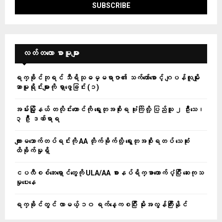
လတ်တ‌လော စာမူများ
ရက္ခိုင်ဘုရင် သီရိသုဓမ္မရာဇာ၏ သက်တော်စောင့် ဂျပန်လူမျိုး
ဆာမူရိုင်းများကို ရှာဖွေခြင်း (၁)
အမ်းမြို့နယ် တလိုင်းတောင်ကို ရွေးတုအစိုးရ ဗုံးကြဲလို့ ပြည်သူ ၂ ဦးသေ၊
၃ ဦး ဒဏ်ရာရ
ကျားမသောက်တပ်ရင်းကို AA တိုက်ခိုက်လို့ ရွေးတုအစိုးရတပ် သေဆုံး
ထိခိုက်မှုရှိ
ငပလီစစ်ဘေးရှောင်တွေကို ULA/AA စားနပ်ရိက္ခာထောက်ပံ့ပြီး ဆေးကုသ
မှုပေးနေ
ရက္ခိုင်တွင် လာမယ့် ၁၀ ရက်နေ့ကစပြီး မိုးအလွန်ကြီးနိုင်