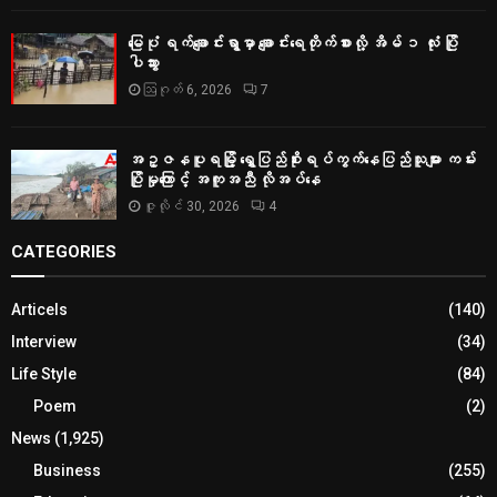
မြေပုံ ရက်ချောင်းရွာမှာ ချောင်းရေတိုက်စားလို့ အိမ် ၁ လုံး ပြို
ပါသွား
ဩဂုတ် 6, 2026
7
အဥ္ဇနပူရမြို့ ရွှေပြည်စိုးရပ်ကွက်နေပြည်သူများ ကမ်း
ပြိုမှုကြောင့် အကူအညီ လိုအပ်နေ
ဇူလိုင် 30, 2026
4
CATEGORIES
Articels
(140)
Interview
(34)
Life Style
(84)
Poem
(2)
News
(1,925)
Business
(255)