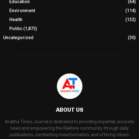
Education
(64)
Environment
(114)
Health
(132)
Politic
(1,873)
Uncategorized
(30)
ABOUT US
Arakha Times Journal is dedicated to providing impartial, accurate
news and empowering the Rakhine community through daily
publications, combatting misinformation, and offering citizen