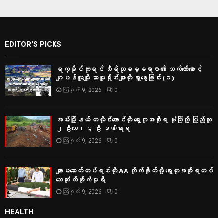
EDITOR'S PICKS
ရက္ခိုင်ဘုရင် သီရိသုဓမ္မရာဇာ၏ သက်တော်စောင့်
ဂျပန်လူမျိုး ဆာမူရိုင်းများကို ရှာဖွေခြင်း (၁)
ဩဂုတ် 9, 2026
0
အမ်းမြို့နယ် တလိုင်းတောင်ကို ရွေးတုအစိုးရ ဗုံးကြဲလို့ ပြည်သူ
၂ ဦးသေ၊ ၃ ဦး ဒဏ်ရာရ
ဩဂုတ် 9, 2026
0
ကျားမသောက်တပ်ရင်းကို AA တိုက်ခိုက်လို့ ရွေးတုအစိုးရတပ်
သေဆုံး ထိခိုက်မှုရှိ
ဩဂုတ် 9, 2026
0
HEALTH