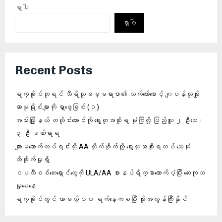
ရှာပါ
ရှာပါ
Recent Posts
ရက္ခိုင်ဘုရင် သီရိသုဓမ္မရာဇာ၏ သက်တော်စောင့် ဂျပန်လူမျိုး
ဆာမူရိုင်းများကို ရှာဖွေခြင်း (၁)
အမ်းမြို့နယ် တလိုင်းတောင်ကို ရွေးတုအစိုးရ ဗုံးကြဲလို့ ပြည်သူ ၂ ဦးသေ၊
၃ ဦး ဒဏ်ရာရ
ကျားမသောက်တပ်ရင်းကို AA တိုက်ခိုက်လို့ ရွေးတုအစိုးရတပ် သေဆုံး
ထိခိုက်မှုရှိ
ငပလီစစ်ဘေးရှောင်တွေကို ULA/AA စားနပ်ရိက္ခာထောက်ပံ့ပြီး ဆေးကုသ
မှုပေးနေ
ရက္ခိုင်တွင် လာမယ့် ၁၀ ရက်နေ့ကစပြီး မိုးအလွန်ကြီးနိုင်