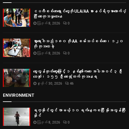
ငပလီစစ်ဘေးရှောင်တွေကို ULA/AA စားနပ်ရိက္ခာထောက်ပံ့
ပြီး ဆေးကုသမှုပေးနေ
ဩဂုတ် 8, 2026
0
သွားရောဂါသည် ၁၈၀ ကို AA စမ်းသပ်စစ်ဆေး၊ ၁၂၀
ကို ကုသပေးခဲ့
ဩဂုတ် 8, 2026
0
သွေးလွန်တုတ်ကွေးကြောင့် ၁ နှစ်ကျော်ကလေး အပါအဝင် ၃ ဦး
သေဆုံး၊ ၁၅၅ ဦး ဆေးရုံတက် ကုသနေရ
ဇူလိုင် 30, 2026
46
ENVIRONMENT
ရက္ခိုင်တွင် လာမယ့် ၁၀ ရက်နေ့ကစပြီး မိုးအလွန်ကြီး
နိုင်
ဩဂုတ် 8, 2026
0