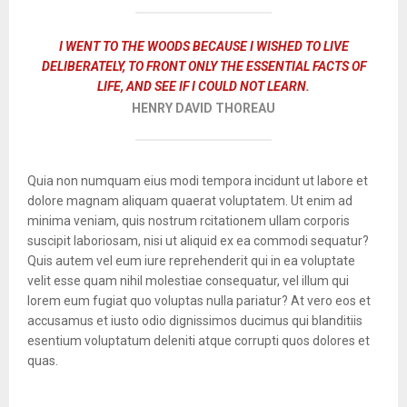
I WENT TO THE WOODS BECAUSE I WISHED TO LIVE
DELIBERATELY, TO FRONT ONLY THE ESSENTIAL FACTS OF
LIFE, AND SEE IF I COULD NOT LEARN.
HENRY DAVID THOREAU
Quia non numquam eius modi tempora incidunt ut labore et
dolore magnam aliquam quaerat voluptatem. Ut enim ad
minima veniam, quis nostrum rcitationem ullam corporis
suscipit laboriosam, nisi ut aliquid ex ea commodi sequatur?
Quis autem vel eum iure reprehenderit qui in ea voluptate
velit esse quam nihil molestiae consequatur, vel illum qui
lorem eum fugiat quo voluptas nulla pariatur? At vero eos et
accusamus et iusto odio dignissimos ducimus qui blanditiis
esentium voluptatum deleniti atque corrupti quos dolores et
quas.