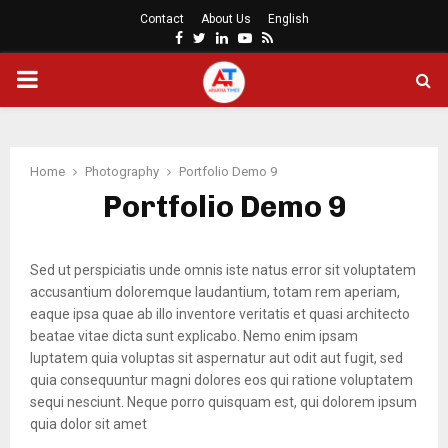
Contact
About Us
English
Facebook
Twitter
Linkedin
Youtube
Rss
PRIMARY
MENU
Home
Photography
Portfolio Demo 9
Portfolio Demo 9
Sed ut perspiciatis unde omnis iste natus error sit voluptatem
accusantium doloremque laudantium, totam rem aperiam,
eaque ipsa quae ab illo inventore veritatis et quasi architecto
beatae vitae dicta sunt explicabo. Nemo enim ipsam
luptatem quia voluptas sit aspernatur aut odit aut fugit, sed
quia consequuntur magni dolores eos qui ratione voluptatem
sequi nesciunt. Neque porro quisquam est, qui dolorem ipsum
quia dolor sit amet