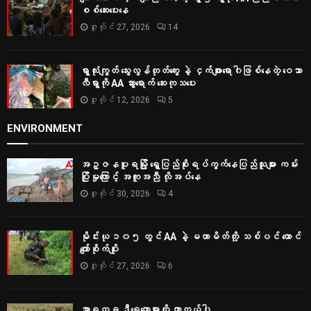
စစ်‌ဆေးပေးနေ
ဇူလိုင် 27, 2026
14
ရွာလုံးကျွတ် သွေးလွန်တုတ်ကွေး နဲ့ ငှက်ဖျားရောဂါဖြစ်နေတဲ့ ဝေသာ
လီရွာကို AA သွားရောက် ဆေးကုသပေး
ဇူလိုင် 12, 2026
5
ENVIRONMENT
အဥ္ဇနပူရမြို့ ရွှေပြည်စိုးရပ်ကွက်နေပြည်သူများ ကမ်း
ပြိုမှုကြောင့် အကူအညီ လိုအပ်နေ
ဇူလိုင် 30, 2026
4
မိုင်းယု ၁၀၅ တွင် AA နဲ့ မဟာမိတ်တို့ သစ်ပင် ထောင်
ကျော်စိုက်ပျိုး
ဇူလိုင် 27, 2026
6
အာရက္ခ ဒီရေတောများကို ကာကွယ်ပါ