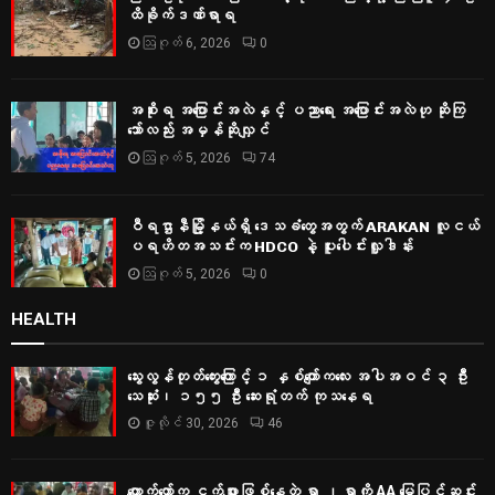
ထိခိုက်ဒဏ်ရာရ
ဩဂုတ် 6, 2026
0
အစိုးရ အပြောင်းအလဲနှင့် ပညာရေး အပြောင်းအလဲဟု ဆိုကြ
သော်လည်း အမှန်ဆိုလျှင်
ဩဂုတ် 5, 2026
74
ဝီရဌာနီမြို့နယ်ရှိ‌ ဒေသခံတွေအတွက် ARAKAN လူငယ်
ပရဟိတအသင်းက HDCO နဲ့ ပူးပေါင်းလှူဒါန်း
ဩဂုတ် 5, 2026
0
HEALTH
သွေးလွန်တုတ်ကွေးကြောင့် ၁ နှစ်ကျော်ကလေး အပါအဝင် ၃ ဦး
သေဆုံး၊ ၁၅၅ ဦး ဆေးရုံတက် ကုသနေရ
ဇူလိုင် 30, 2026
46
ကျောက်တော်က ငှက်ဖျားဖြစ်နေတဲ့ ရွာ ၂ ရွာကို AA မြေပြင်ဆင်း