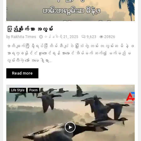
ပြည်ချိုက်သား အလွမ်း
by
Rakhita Times
ဇန်နဝါရီ 21, 2025
9,623
20826
ဇာတိ ချက်ကြွီ မွီရပ်‌မြီ တိမ် ဆီ ပျံ ဝဲ မြို့သံ တွဲ တမ်း တ လွမ်းဆ မိ နဲ့ ဖ
အာရက္ခနိုင်ငံ ထူထောင်ရန် သားမောင် အိမ်မက် ဆက်၍ မက်မည် မ
လွမ်းလီကဲ့ အော် အမေ ဒွါရာ...
Read more
Life Style
Poem