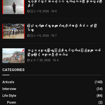
ရက္ခိုင်တွင် လာမယ့် ၁၀ ရက်နေ့ကစပြီး မိုးအလွန်ကြီး
နိုင်
ဩဂုတ် 8, 2026
0
မြေပုံ ရက်ချောင်းရွာမှာ ချောင်းရေတိုက်စားလို့ အိမ် ၁ လုံး ပြို
ပါသွား
ဩဂုတ် 6, 2026
7
အဥ္ဇနပူရမြို့ ရွှေပြည်စိုးရပ်ကွက်နေပြည်သူများ ကမ်း
ပြိုမှုကြောင့် အကူအညီ လိုအပ်နေ
ဇူလိုင် 30, 2026
4
CATEGORIES
Articels
(140)
Interview
(34)
Life Style
(84)
Poem
(2)