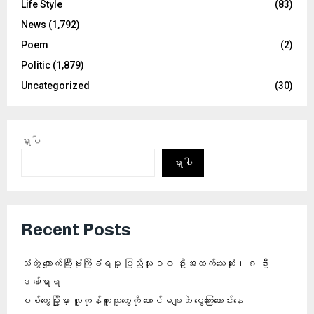
Life Style
(83)
News
(1,792)
Poem
(2)
Politic
(1,879)
Uncategorized
(30)
ရှာပါ
ရှာပါ
Recent Posts
သံတွဲ ကျောက်ကြီးဗုံးကြဲခံရမှု ပြည်သူ ၁၀ ဦးအထက်သေဆုံး၊ ၈ ဦး
ဒဏ်ရာရ
စစ်တွေမြို့မှာ လူကုန်ကူးသူတွေကို ထောင်မချဘဲ ငွေကြေးတောင်းနေ