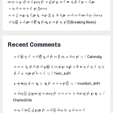
ဆေးကုသမှု လိုအပ်သူတွေကို စည်းလုံးမှုအင်အား ရခိုင်လူငယ်များ
ပရဟိတအသင်း ကူညီပေးနေ
လစဉ်အလှူရှင်များရဲ့ အကူညီနဲ့ အိမ်များ ဆက်လက် ဆောက်လုပ်ပေးနေ
သံတွဲမြို့နယ် ကျောက်ကြီးရွာကို ရွေးတုအစိုးရ ဗုံးကြဲ(Breaking News)
Recent Comments
မင်းပြားတွင် သက်ကြီးရွယ်အို တဦး ရေနစ်သေဆုံး
တွင်
Calvindig
စကမ ရဲ့ တိုက်ခိုက်မှုကြောင့် သေဆုံးသူအမျိုးသမီးစာရင်းတွင် ရက္
ခိုင်မှ အများဆုံးပါဝင်
တွင်
1win_zuPi
ပုဏ္ဏားကျွန်းက ရွာ ၃ ရွာကို စကမဗုံးကြဲ
တွင်
mostbet_dnPi
စစ်တွေပြည်သူ့ဆေးရုံက‌ ဆေးတွေကို စကမက စစ်ဆေးရုံကို ယူသွား
တွင်
CharlesDrile
အရပ်သားပြည်သူများကို သတ်ဖြတ်နေတဲ့ မွတ်ဆလင်