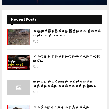
Recent Posts
သံတွဲ ကျောက်ကြီးဗုံးကြဲခံရမှု ပြည်သူ ၁၀ ဦးအထက်
သေဆုံး၊ ၈ ဦး ဒဏ်ရာရ
0
စစ်တွေမြို့မှာ လူကုန်ကူးသူတွေကို ထောင်မချဘဲ ငွေကြေး
တောင်းနေ
0
ဆေးကုသမှု လိုအပ်သူတွေကို စည်းလုံးမှုအင်အား
ရခိုင်လူငယ်များ ပရဟိတအသင်း ကူညီပေးနေ
0
လစဉ်အလှူရှင်များရဲ့ အကူညီနဲ့ အိမ်များ