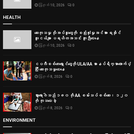
ဩဂုတ် 10, 2026
0
HEALTH
ဆေးကုသမှု လိုအပ်သူတွေကို စည်းလုံးမှုအင်အား ရခိုင်
လူငယ်များ ပရဟိတအသင်း ကူညီပေးနေ
ဩဂုတ် 10, 2026
0
ငပလီစစ်ဘေးရှောင်တွေကို ULA/AA စားနပ်ရိက္ခာထောက်ပံ့
ပြီး ဆေးကုသမှုပေးနေ
ဩဂုတ် 8, 2026
0
သွားရောဂါသည် ၁၈၀ ကို AA စမ်းသပ်စစ်ဆေး၊ ၁၂၀
ကို ကုသပေးခဲ့
ဩဂုတ် 8, 2026
0
ENVIRONMENT