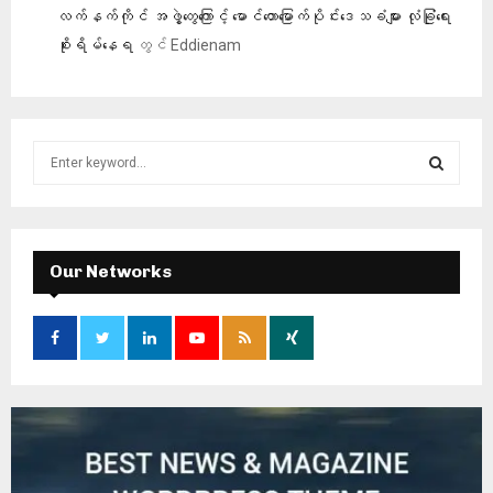
လက်နက်ကိုင် အဖွဲ့တွေကြောင့် မောင်တောမြောက်ပိုင်းဒေသခံများ လုံခြုံရေး
စိုးရိမ်နေရ
တွင်
Eddienam
S
e
a
S
r
c
E
h
Our Networks
f
A
o
r
R
:
C
H