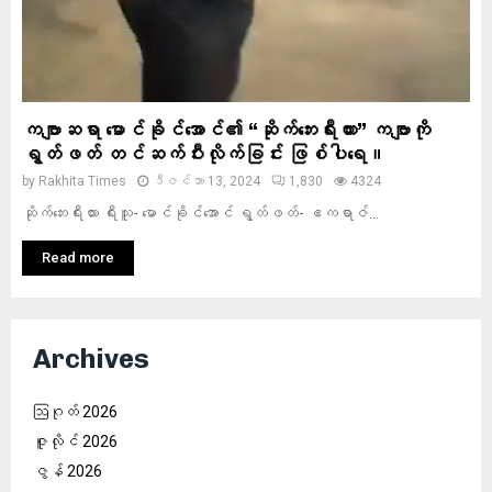
ကဗျာဆရာ မောင်ခိုင်အောင်၏ “ဆိုက်ဘေးရီးယား” ကဗျာကို
ရွတ်ဖတ် တင်ဆက်ပီးလိုက်ခြင်း ဖြစ်ပါရေ။
by
Rakhita Times
ဒီဇင်ဘာ 13, 2024
1,830
4324
ဆိုက်ဘေးရီးယား ရီးသူ- မောင်ခိုင်အောင် ရွတ်ဖတ်- ဧကရာဇ်...
Read more
Archives
ဩဂုတ် 2026
ဇူလိုင် 2026
ဇွန် 2026