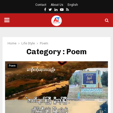
Contact
About Us
English
Facebook
Twitter
Linkedin
Youtube
Rss
PRIMARY
MENU
Home
Life Style
Poem
Category : Poem
Poem