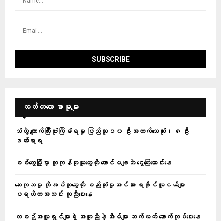
လတ်တ‌လော စာမူများ
သံတွဲ ကျောက်ကြီးဗုံးကြဲခံရမှု ပြည်သူ ၁၀ ဦးအထက်သေဆုံး၊ ၈ ဦး
ဒဏ်ရာရ
စစ်တွေမြို့မှာ လူကုန်ကူးသူတွေကို ထောင်မချဘဲ ငွေကြေးတောင်းနေ
ဆေးကုသမှု လိုအပ်သူတွေကို စည်းလုံးမှုအင်အား ရခိုင်လူငယ်များ
ပရဟိတအသင်း ကူညီပေးနေ
လစဉ်အလှူရှင်များရဲ့ အကူညီနဲ့ အိမ်များ ဆက်လက် ဆောက်လုပ်ပေးနေ