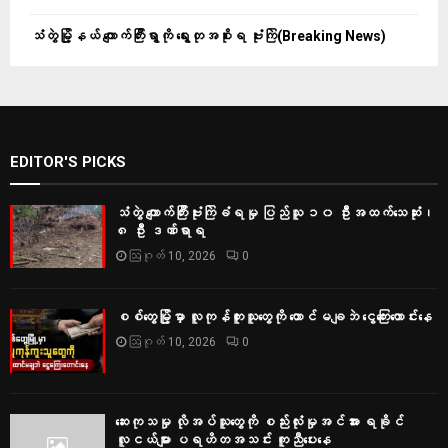
သံတွဲမြို့နယ် ကျောက်ကြီးရွာကို ရွေးတုအစိုးရ ဗုံးကြဲ(Breaking News)
EDITOR'S PICKS
သံတွဲ ကျောက်ကြီးဗုံးကြဲခံရမှု ပြည်သူ ၁၀ ဦးအထက်သေဆုံး၊
၈ ဦး ဒဏ်ရာရ
ဩဂုတ် 10, 2026
0
စစ်တွေမြို့မှာ လူကုန်ကူးသူတွေကို ထောင်မချဘဲ ငွေကြေးတောင်းနေ
ဩဂုတ် 10, 2026
0
ဆေးကုသမှု လိုအပ်သူတွေကို စည်းလုံးမှုအင်အား ရခိုင်
လူငယ်များ ပရဟိတအသင်း ကူညီပေးနေ