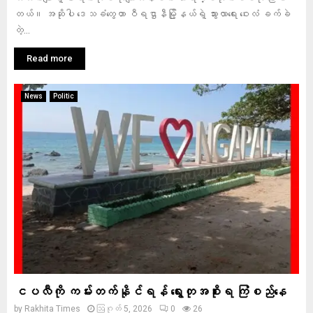
တယ်။ အဆိုပါ ဒေသခံတွေဟာ ဝီရဌာနီမြို့နယ်ရဲ့ သွားလာရေး ဝေးလံ ခက်ခဲ
တဲ့...
Read more
News
Politic
ငပလီကို ကမ်းတက်နိုင်ရန် ရွေးတုအစိုးရ ကြံစည်နေ
by
Rakhita Times
ဩဂုတ် 5, 2026
0
26