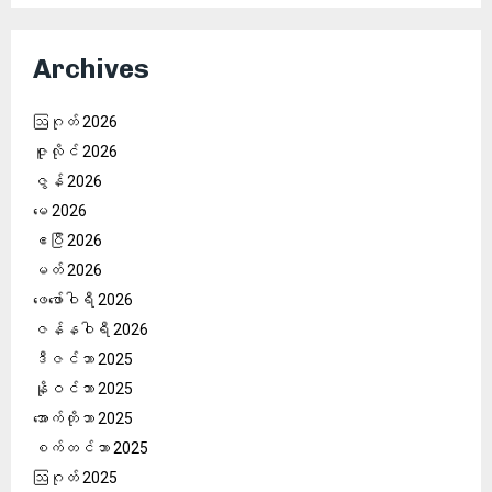
စ်
များ
စာမျက်နှာ
Archives
ခွဲ
ဩဂုတ် 2026
ခြင်း
ဇူလိုင် 2026
ဇွန် 2026
မေ 2026
ဧပြီ 2026
မတ် 2026
ဖေ‌ဖော်ဝါရီ 2026
ဇန်နဝါရီ 2026
ဒီဇင်ဘာ 2025
နိုဝင်ဘာ 2025
အောက်တိုဘာ 2025
စက်တင်ဘာ 2025
ဩဂုတ် 2025