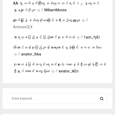
AA ရဲ့ လက်နက်ကြီးတွေ စစ်တွေက တပ်ရင်း ၁၂ နဲ့ ရေတပ်
ဌာနချုပ်ကို ကျ
တွင်
WilliamMonse
ကျောက်ဖြူနဲ့ စစ်တွေကို လေကြောင်းခရီးစဥ်တွေ လျှော့ချ
တွင်
AntonioCEX
အာရက္ခပြည်နှင့် ပြည်ထောင်စုစစ်တမ်း
တွင်
1win_fyEr
ဒေါ်အောင်ဆန်းစုကြည် ကျန်းမာရေးကောင်းမွန်ကြောင်း စကမ အသိပေး
တွင်
aviator_lhka
ကုလားတန်မြစ်အတွင်း ရေဆင်းကူးတဲ့ ကလေးနှစ်ဦး သေဆုံးခဲ့ပြီး တစ်
ဦးရုပ်အလောင်းသာ တွေ့ရှိသေး
တွင်
aviator_ikEn
S
e
a
S
r