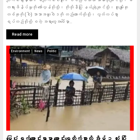
ပျက်စီးသွားမှာလား။ မပျက်စီးပါဘူး။ စစ်ဖြစ်တာဟာ အာဏာလိုချင်လို့၊ မ
တရားဖိနှိပ်မှုကို တော်လှန်လိုလို့၊ ကိုလိုနီပြု နယ်ချဲ့ချင်လို့၊ လူမျိုးစု
တစ်ခုကို (ဝါ) ဘာသာအယူဝါဒကို တည်ဆောက်လိုလို့၊ လွတ်လပ်စွာ
ရပ်တည်လိုလို့ စတဲ့ အရာတွေအပေါ်မှာ...
Read more
Environment
News
Politic
မြေပုံ ရက်ချောင်းရွာမှာ ချောင်းရေတိုက်စားလို့ အိမ် ၁ လုံး ပြို