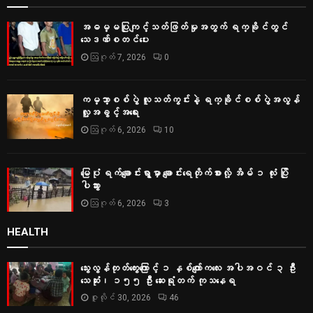
အဓမ္မပြုကျင့်သတ်ဖြတ်မှုအတွက် ရက္ခိုင်တွင်
သေဒဏ်စတင်ပေး
ဩဂုတ် 7, 2026
0
ကမ္ဘာ့စစ်ပွဲ လူသတ်ကွင်းနဲ့ ရက္ခိုင်စစ်ပွဲအလွန်
လူ့အခွင့်အရေး
ဩဂုတ် 6, 2026
10
မြေပုံ ရက်ချောင်းရွာမှာ ချောင်းရေတိုက်စားလို့ အိမ် ၁ လုံး ပြို
ပါသွား
ဩဂုတ် 6, 2026
3
HEALTH
သွေးလွန်တုတ်ကွေးကြောင့် ၁ နှစ်ကျော်ကလေး အပါအဝင် ၃ ဦး
သေဆုံး၊ ၁၅၅ ဦး ဆေးရုံတက် ကုသနေရ
ဇူလိုင် 30, 2026
46