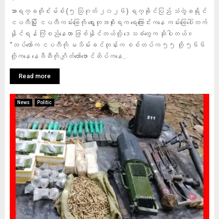
အာရက္ခတိုင်းမ်စ် (၅ သြဂုတ် ၂၀၂၆) ရက္ခိုင်ပြည် သံတွဲခရိုင်
ငပလီမြို့ ငပလီကမ်းခြေကို ရွေးတုအစိုးရက ရေကြောင်းကနေ ကမ်းခြေပေါ်တက်
နိုင်ရန် ကြံစည်နေတာ ဖြစ်နိုင်တယ်လို့ ဒေသခံတွေက ဆိုပါတယ်။
“တပ်တော်က ငပလီကို မသိမ်းခင်တုန်းက စစ်တပ်က ၅၅ တို့ ၅၆၆
တို့ကနေ နေဗီဆီကို ဂျိတ်တော်ဖောင်ဆိပ်ကနေ...
Read more
News
Politic