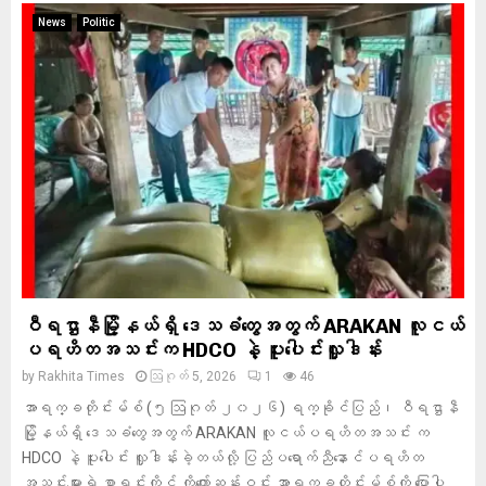
News
Politic
ဝီရဌာနီမြို့နယ်ရှိ‌ ဒေသခံတွေအတွက် ARAKAN လူငယ်
ပရဟိတအသင်းက HDCO နဲ့ ပူးပေါင်းလှူဒါန်း
by
Rakhita Times
ဩဂုတ် 5, 2026
1
46
အာရက္ခတိုင်းမ်စ် (၅ ဩဂုတ် ၂၀၂၆) ရက္ခိုင်ပြည်၊ ဝီရဌာနီ
မြို့နယ်ရှိ‌ ဒေသခံတွေအတွက် ARAKAN လူငယ်ပရဟိတအသင်း က
HDCO နဲ့ ပူးပေါင်း လှူဒါန်းခဲ့တယ်လို့ ပြည်ပရောက်ညီနောင်ပရဟိတ
အသင်းများရဲ့ စာရင်းကိုင် ကိုကျော်ဆန်းဝင်း အာရက္ခတိုင်းမ်စ်ကို ပြောပါ