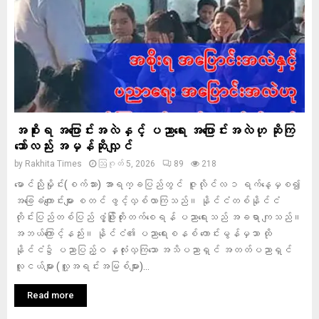
အစိုးရ အပြောင်းအလဲနှင့် ပညာရေး အပြောင်းအလဲဟု ဆိုကြ
သော်လည်း အမှန်ဆိုလျှင်
by
Rakhita Times
ဩဂုတ် 5, 2026
89
218
မောင်ညိုမှိုင်း(စက်သား) အာရက္ခပြည်တွင် ဇူလိုင်လ ၁ ရက်နေ့မှစ၍
အခြေခံကျောင်းများ စတင် ဖွင့်လှစ်လာကြသည်။ နိုင်ငံတစ်နိုင်ငံ
တိုင်းပြည်တစ်ပြည် ဖွံ့ဖြိုးတိုးတက်စေရန် ပညာရေးသည် အခရာ ကျသည်။
အဘယ်ကြောင့်နည်း။ နိုင်ငံ၏ ပညာရေးစနစ် ကောင်းမွန်မှသာ ထို
နိုင်ငံ၌ ပညာပြည့်ဝ နှလုံးလှကြသော အသိပညာရှင် အတတ်ပညာရှင်
လူငယ်များ (လူ့အရင်းအမြစ်များ)...
Read more