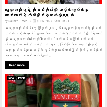
ရွေးတုအစိုးရရဲ့ ထိုးစစ်တိုင်းကို ဆင့်ကဲကွပ်ကဲမှု
ကောင်းကောင်းနဲ့ တိုက်နိုင်ခဲ့တယ်လို့ AA ဆို
by
Rakhita Times
ဩဂုတ် 5, 2026
0
31
အာရက္ခတိုင်းမ်စ် (၅ သြဂုတ် ၂၀၂၆) ရွေးတုအစိုးရတပ်ရဲ့ ထိုးစစ်
တိုင်းကို ဆင့်ကဲ ကွပ်ကဲမှု ကောင်းကောင်းနဲ့ တိုက်ပွဲတိုင်းကို တိုက်နိုင်ခဲ့တယ်
လို့ အာရက္ခတပ်တော်က ဆိုပါတယ်။ “ဖက်ဆစ် အကြမ်းဖက် စစ်
ကော်မရှင်တပ်၏ ထိုးစစ်တိုင်းကို ရဲရင့်ပြောင်မြောက်သော သတ္တိတို့နှင့်
အတူ ခုခံစစ်များအား ဆင့်ကဲ ကွပ်ကဲမှု ကောင်းကောင်းဖြင့် တိုက်ပွဲဝင်နိုင်
ခဲ့သော အာရက္ခစစ်သည်တော်များကို...
Read more
News
Politic