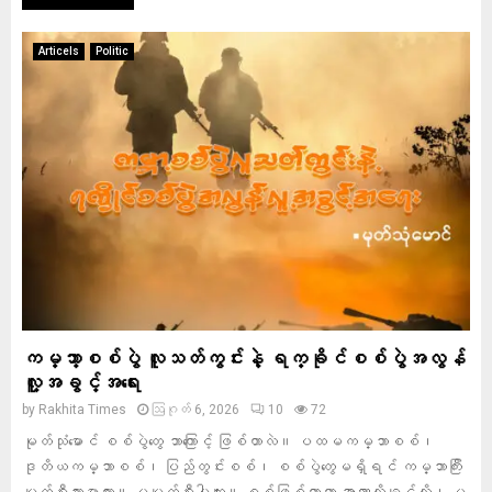
Articels
Politic
ကမ္ဘာ့စစ်ပွဲ လူသတ်ကွင်းနဲ့ ရက္ခိုင်စစ်ပွဲအလွန်
လူ့အခွင့်အရေး
by
Rakhita Times
ဩဂုတ် 6, 2026
10
72
မုတ်သုံမောင် စစ်ပွဲတွေ ဘာကြောင့် ဖြစ်တာလဲ။ ပထမကမ္ဘာစစ်၊
ဒုတိယကမ္ဘာစစ်၊ ပြည်တွင်းစစ်၊ စစ်ပွဲတွေမရှိရင် ကမ္ဘာကြီး