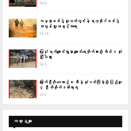
0
ကမ္ဘာ့စစ်ပွဲ လူသတ်ကွင်းနဲ့ ရက္ခိုင်စစ်ပွဲ
အလွန် လူ့အခွင့်အရေး
10
မြေပုံ ရက်ချောင်းရွာမှာ ချောင်းရေတိုက်စားလို့ အိမ် ၁ လုံး
ပြိုပါသွား
3
မြောက်ဦးကို လေယာဉ် ၈ စီးနဲ့ ဗုံးပတ်ကြဲခဲ့လို့ ပြည်သူ
၄ ဦး ထိခိုက်ဒဏ်ရာရ
0
ကဏ္ဍများ