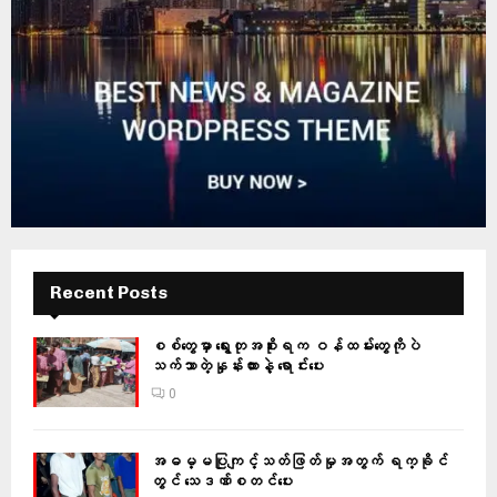
Recent Posts
စစ်တွေမှာ ရွေးတုအစိုးရက ဝန်ထမ်းတွေကိုပဲ
သက်သာတဲ့နှုန်းထားနဲ့ ရောင်းပေး
0
အဓမ္မပြုကျင့်သတ်ဖြတ်မှုအတွက် ရက္ခိုင်
တွင် သေဒဏ်စတင်ပေး