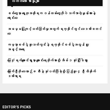
လတ်တ‌လော စာမူများ
စစ်တွေမှာ ရွေးတုအစိုးရက ဝန်ထမ်းတွေကိုပဲ သက်သာတဲ့နှုန်းထားနဲ့
ရောင်းပေး
အဓမ္မပြုကျင့်သတ်ဖြတ်မှုအတွက် ရက္ခိုင်တွင် သေဒဏ်စတင်
ပေး
ကမ္ဘာ့စစ်ပွဲ လူသတ်ကွင်းနဲ့ ရက္ခိုင်စစ်ပွဲအလွန် လူ့
အခွင့်အရေး
မြေပုံ ရက်ချောင်းရွာမှာ ချောင်းရေတိုက်စားလို့ အိမ် ၁ လုံး ပြိုပါသွား
မြောက်ဦးကို လေယာဉ် ၈ စီးနဲ့ ဗုံးပတ်ကြဲခဲ့လို့ ပြည်သူ ၄ ဦး ထိခိုက်
ဒဏ်ရာရ
EDITOR'S PICKS