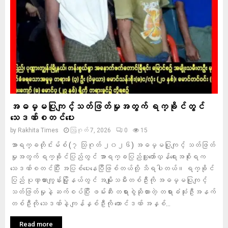
အဓမ္မပြုကျင့်သတ်ဖြတ်မှုအတွက် ရက္ခိုင်တွင်
သေဒဏ်စတင်ပေး
by
Rakhita Times
ဩဂုတ် 7, 2026
0
15
အာရက္ခတိုင်းမ်စ် (၇ သြဂုတ် ၂၀၂၆) အဓမ္မပြုကျင့် သတ်ဖြတ်
မှုအတွက် ရက္ခိုင်ပြည်တွင် အာရက္ခပြည်သူ့တော်လှန်ရေးအစိုးရက
သေဒဏ်စတင်ပြီး အပြစ်ပေးနေပြီဖြစ်တယ်လို့ သိရပါတယ်။ ရက္ခိုင်
ပြည် ပုဏ္ဏားကျွန်းမြို့နယ်တွင် အမျိုးသမီးတစ်ဦးကို အဓမ္မပြုကျင့်
သတ်ဖြတ်မှုနဲ့ ဆက်စပ်ပြီး ဖမ်းဆီး တရားစွဲဆိုထားတဲ့ တရားခံသုံးဦးအနက်
တစ်ဦးကို သေဒဏ်နဲ့ ကျန်နှစ်ဦးကို ထောင်ဒဏ် အနှစ်...
Read more