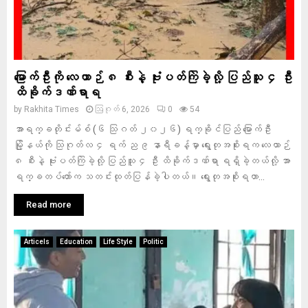
မြောက်ဦးကို လေယာဉ် ၈ စီးနဲ့ ဗုံးပတ်ကြဲခဲ့လို့ ပြည်သူ ၄ ဦး
ထိခိုက်ဒဏ်ရာရ
by
Rakhita Times
ဩဂုတ် 6, 2026
0
54
အာရက္ခတိုင်းမ်စ် (၆ သြဂတ် ၂၀၂၆) ရက္ခိုင်ပြည် မြောက်ဦး
မြို့နယ်ကို သြဂုတ်လ ၄ ရက် ည ၉ နာရီခန့်မှာ ရွေးတုအစိုးရက လေယာဉ်
၈ စီးနဲ့ ဗုံးပတ်ကြဲခဲ့လို့ ပြည်သူ ၄ ဦး ထိခိုက်ဒဏ်ရာ ရရှိခဲ့တယ်လို့ အာ
ရက္ခတပ်တော်က သတင်းထုတ်ပြန်ခဲ့ပါတယ်။ ရွေးတုအစိုးရဟာ...
Read more
Articels
Education
Life Style
Politic