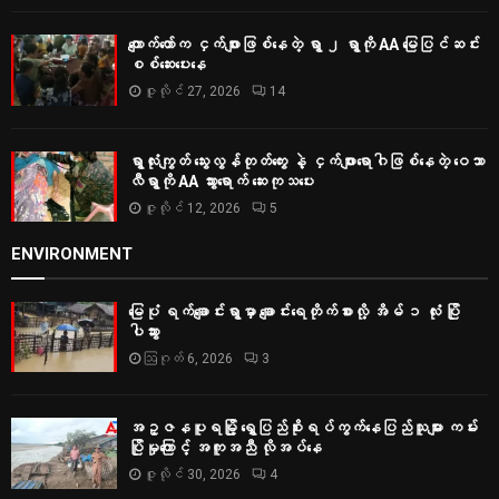
ကျောက်တော်က ငှက်ဖျားဖြစ်နေတဲ့ ရွာ ၂ ရွာကို AA မြေပြင်ဆင်း
စစ်‌ဆေးပေးနေ
ဇူလိုင် 27, 2026
14
ရွာလုံးကျွတ် သွေးလွန်တုတ်ကွေး နဲ့ ငှက်ဖျားရောဂါဖြစ်နေတဲ့ ဝေသာ
လီရွာကို AA သွားရောက် ဆေးကုသပေး
ဇူလိုင် 12, 2026
5
ENVIRONMENT
မြေပုံ ရက်ချောင်းရွာမှာ ချောင်းရေတိုက်စားလို့ အိမ် ၁ လုံး ပြို
ပါသွား
ဩဂုတ် 6, 2026
3
အဥ္ဇနပူရမြို့ ရွှေပြည်စိုးရပ်ကွက်နေပြည်သူများ ကမ်း
ပြိုမှုကြောင့် အကူအညီ လိုအပ်နေ
ဇူလိုင် 30, 2026
4