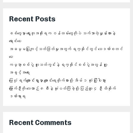
Recent Posts
စစ်တွေမှာ ရွေးတုအစိုးရက ဝန်ထမ်းတွေကိုပဲ သက်သာတဲ့နှုန်းထားနဲ့
ရောင်းပေး
အဓမ္မပြုကျင့်သတ်ဖြတ်မှုအတွက် ရက္ခိုင်တွင် သေဒဏ်စတင်
ပေး
ကမ္ဘာ့စစ်ပွဲ လူသတ်ကွင်းနဲ့ ရက္ခိုင်စစ်ပွဲအလွန် လူ့
အခွင့်အရေး
မြေပုံ ရက်ချောင်းရွာမှာ ချောင်းရေတိုက်စားလို့ အိမ် ၁ လုံး ပြိုပါသွား
မြောက်ဦးကို လေယာဉ် ၈ စီးနဲ့ ဗုံးပတ်ကြဲခဲ့လို့ ပြည်သူ ၄ ဦး ထိခိုက်
ဒဏ်ရာရ
Recent Comments