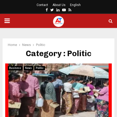
Contact
About Us
English
Facebook
Twitter
Linkedin
Youtube
Rss
PRIMARY
MENU
Home
News
Politic
Category : Politic
Business
News
Politic