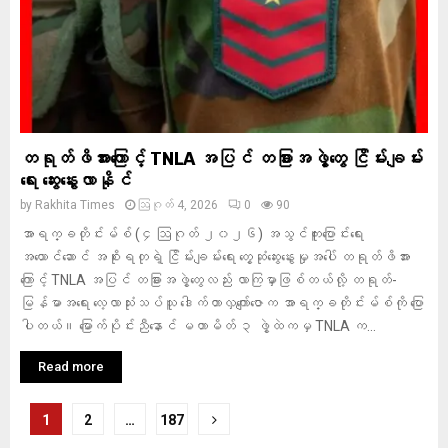
တရုတ်ဖိအားကြောင့် TNLA အပြင် တခြားအဖွဲ့တွေ ငြိမ်းချမ်း
ရေး ဆွေးနွေးလာနိုင်
by
Rakhita Times
ဩဂုတ် 4, 2026
0
90
အာရက္ခတိုင်းမ်စ် (၄ ဩဂုတ် ၂၀၂၆) အသွင်ကူးပြောင်းရေး
အယောင်ဆောင် အစိုးရတုရဲ့ ငြိမ်းချမ်းရေး တွေ့ဆုံဆွေးနွေးမှုအပေါ် တရုတ်ဖိအား
ကြောင့် TNLA အပြင် တခြားအဖွဲ့တွေလည်း လာကြမှာဖြစ်တယ်လို့ တရုတ်-
မြန်မာအရေး လေ့လာသုံးသပ်သူ ဒေါက်တာလှကျော်ဇောက အာရက္ခတိုင်းမ်စ်ကို ပြော
ပါတယ်။ မြောက်ပိုင်းညီနောင် မဟာမိတ် ၃ ဖွဲ့ထဲကမှ TNLA က...
Read more
ပို့
1
2
…
187