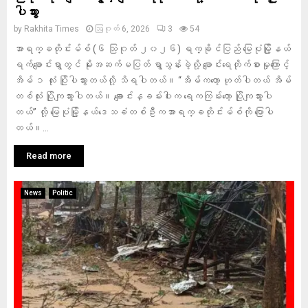
ပါသွား
by
Rakhita Times
ဩဂုတ် 6, 2026
3
54
အာရက္ခတိုင်းမ်စ် (၆ သြဂုတ် ၂၀၂၆) ရက္ခိုင်ပြည် မြေပုံမြို့နယ်
ရက်ချောင်းရွာတွင် မိုးးအဆက်မပြတ် ရွာသွန်းခဲ့လို့ ချောင်းရေတိုက်စားမှုကြောင့်
အိမ် ၁ လုံး ပြိုပါသွားတယ်လို့ သိရပါတယ်။ “အိမ်ကတော့ ဟုတ်ပါတယ် အိမ်
တစ်လုံး ပြိုကျသွားပါတယ်။ ချောင်းနှခမ်းပါးက ရေကကြမ်းတော့ ပြိုကျသွားပါ
တယ်” လို့ မြေပုံမြို့နယ်ဒေသခံတစ်ဦးကအာရက္ခတိုင်းမ်စ်ကို ‌ပြောပါ
တယ်။...
Read more
News
Politic