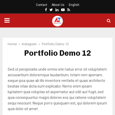
Contact
About Us
English
Facebook
Twitter
Linkedin
Youtube
Rss
PRIMARY
MENU
Home
Instagram
Portfolio Demo 12
Portfolio Demo 12
Sed ut perspiciatis unde omnis iste natus error sit voluptatem
accusantium doloremque laudantium, totam rem aperiam,
eaque ipsa quae ab illo inventore veritatis et quasi architecto
beatae vitae dicta sunt explicabo. Nemo enim ipsam
luptatem quia voluptas sit aspernatur aut odit aut fugit, sed
quia consequuntur magni dolores eos qui ratione voluptatem
sequi nesciunt. Neque porro quisquam est, qui dolorem ipsum
quia dolor sit amet