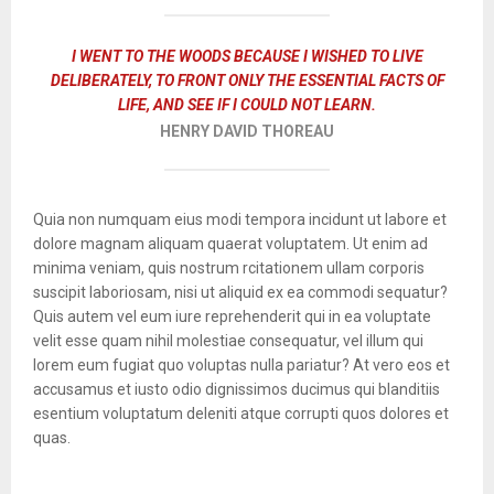
I WENT TO THE WOODS BECAUSE I WISHED TO LIVE
DELIBERATELY, TO FRONT ONLY THE ESSENTIAL FACTS OF
LIFE, AND SEE IF I COULD NOT LEARN.
HENRY DAVID THOREAU
Quia non numquam eius modi tempora incidunt ut labore et
dolore magnam aliquam quaerat voluptatem. Ut enim ad
minima veniam, quis nostrum rcitationem ullam corporis
suscipit laboriosam, nisi ut aliquid ex ea commodi sequatur?
Quis autem vel eum iure reprehenderit qui in ea voluptate
velit esse quam nihil molestiae consequatur, vel illum qui
lorem eum fugiat quo voluptas nulla pariatur? At vero eos et
accusamus et iusto odio dignissimos ducimus qui blanditiis
esentium voluptatum deleniti atque corrupti quos dolores et
quas.