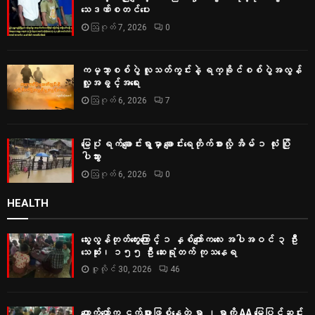
သေဒဏ်စတင်ပေး
ဩဂုတ် 7, 2026
0
ကမ္ဘာ့စစ်ပွဲ လူသတ်ကွင်းနဲ့ ရက္ခိုင်စစ်ပွဲအလွန်
လူ့အခွင့်အရေး
ဩဂုတ် 6, 2026
7
မြေပုံ ရက်ချောင်းရွာမှာ ချောင်းရေတိုက်စားလို့ အိမ် ၁ လုံး ပြို
ပါသွား
ဩဂုတ် 6, 2026
0
HEALTH
သွေးလွန်တုတ်ကွေးကြောင့် ၁ နှစ်ကျော်ကလေး အပါအဝင် ၃ ဦး
သေဆုံး၊ ၁၅၅ ဦး ဆေးရုံတက် ကုသနေရ
ဇူလိုင် 30, 2026
46
ကျောက်တော်က ငှက်ဖျားဖြစ်နေတဲ့ ရွာ ၂ ရွာကို AA မြေပြင်ဆင်း