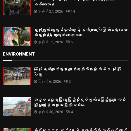
စစ်‌ဆေးပေးနေ
ဇူလိုင် 27, 2026
14
ရွာလုံးကျွတ် သွေးလွန်တုတ်ကွေး နဲ့ ငှက်ဖျားရောဂါဖြစ်နေတဲ့ ဝေသာ
လီရွာကို AA သွားရောက် ဆေးကုသပေး
ဇူလိုင် 12, 2026
5
ENVIRONMENT
မြေပုံ ရက်ချောင်းရွာမှာ ချောင်းရေတိုက်စားလို့ အိမ် ၁ လုံး ပြို
ပါသွား
ဩဂုတ် 6, 2026
0
အဥ္ဇနပူရမြို့ ရွှေပြည်စိုးရပ်ကွက်နေပြည်သူများ ကမ်း
ပြိုမှုကြောင့် အကူအညီ လိုအပ်နေ
ဇူလိုင် 30, 2026
4
မိုင်းယု ၁၀၅ တွင် AA နဲ့ မဟာမိတ်တို့ သစ်ပင် ထောင်