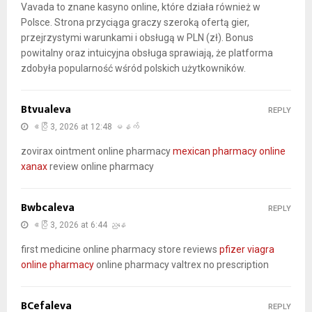
Vavada to znane kasyno online, które działa również w
Polsce. Strona przyciąga graczy szeroką ofertą gier,
przejrzystymi warunkami i obsługą w PLN (zł). Bonus
powitalny oraz intuicyjna obsługa sprawiają, że platforma
zdobyła popularność wśród polskich użytkowników.
Btvualeva
REPLY
ဧပြီ 3, 2026 at 12:48 မနက်
zovirax ointment online pharmacy
mexican pharmacy online
xanax
review online pharmacy
Bwbcaleva
REPLY
ဧပြီ 3, 2026 at 6:44 ညနေ
first medicine online pharmacy store reviews
pfizer viagra
online pharmacy
online pharmacy valtrex no prescription
BCefaleva
REPLY