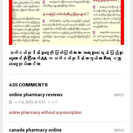
သက်ငယ်မုဒိန်းမှုတွေကို ပြတ်ပြတ်သားသား အရေးယူပေးရန် ပြည်သူ
တွေတောင်းဆိုပြီးနောက် AA က သက်ငယ်မုဒိန်းကာကွယ်တားဆီးရေး ပညာ
ပေးတွေလုပ်ဆောင်လာ
435 COMMENTS
online pharmacy reviews
REPLY
မတ် 4, 2026 at 3:51 မနက်
online pharmacy without a prescription
canada pharmacy online
REPLY