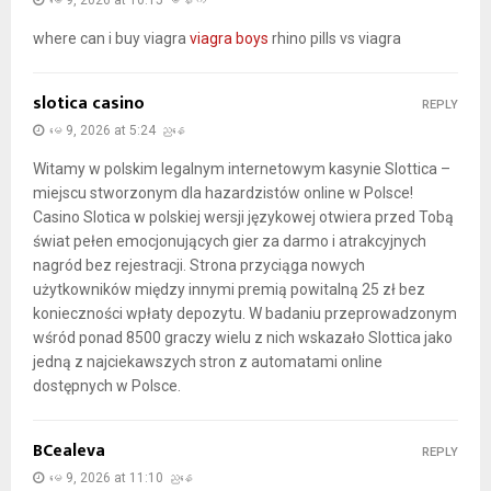
where can i buy viagra
viagra boys
rhino pills vs viagra
slotica casino
REPLY
မေ 9, 2026 at 5:24 ညနေ
Witamy w polskim legalnym internetowym kasynie Slottica –
miejscu stworzonym dla hazardzistów online w Polsce!
Casino Slotica w polskiej wersji językowej otwiera przed Tobą
świat pełen emocjonujących gier za darmo i atrakcyjnych
nagród bez rejestracji. Strona przyciąga nowych
użytkowników między innymi premią powitalną 25 zł bez
konieczności wpłaty depozytu. W badaniu przeprowadzonym
wśród ponad 8500 graczy wielu z nich wskazało Slottica jako
jedną z najciekawszych stron z automatami online
dostępnych w Polsce.
BCealeva
REPLY
မေ 9, 2026 at 11:10 ညနေ