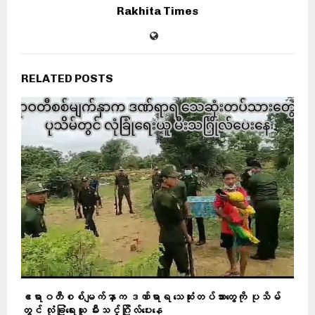
Rakhita Times
RELATED POSTS
ဧရာဝတီစစ်မျက်နှာက ဒဏ်ရာရ သေဆုံးတပ်သားတွေကို ပုသိမ်
တွင် လုံခြုံရေးယူ မီးသင်္ဂြိုလ်ပေးနေ