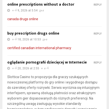
online prescriptions without a doctor
REPLY
မတ် 9, 2026 at 5:54 ညနေ
canada drugs online
buy prescription drugs online
REPLY
မတ် 18, 2026 at 10:53 ညနေ
certified canadian international pharmacy
oglądanie pornografii dziecięcej w Internecie
REPLY
မတ် 20, 2026 at 2:55 မနက်
Slottica Casino to propozycja dla graczy szukających
nowoczesnej platformy do gry online i wygodnego dostępu
do szerokiej oferty rozrywki. Serwis wyróżnia się intuicyjnym
interfejsem, sprawną obsługą płatności oraz atrakcyjnym
wyborem gier dopasowanych do różnych preferencji. Na
szczególną uwagę zasługują wysokie standardy
bezpieczeństwa, w tym szyfrowanie danych i rozwiązania