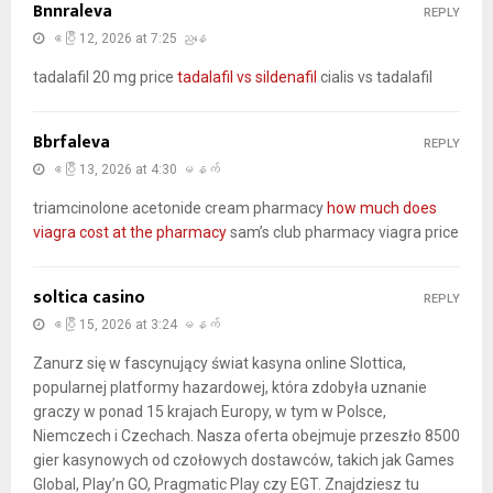
Bnnraleva
REPLY
ဧပြီ 12, 2026 at 7:25 ညနေ
tadalafil 20 mg price
tadalafil vs sildenafil
cialis vs tadalafil
Bbrfaleva
REPLY
ဧပြီ 13, 2026 at 4:30 မနက်
triamcinolone acetonide cream pharmacy
how much does
viagra cost at the pharmacy
sam’s club pharmacy viagra price
soltica casino
REPLY
ဧပြီ 15, 2026 at 3:24 မနက်
Zanurz się w fascynujący świat kasyna online Slottica,
popularnej platformy hazardowej, która zdobyła uznanie
graczy w ponad 15 krajach Europy, w tym w Polsce,
Niemczech i Czechach. Nasza oferta obejmuje przeszło 8500
gier kasynowych od czołowych dostawców, takich jak Games
Global, Play’n GO, Pragmatic Play czy EGT. Znajdziesz tu