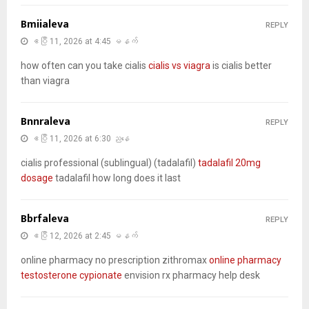
Bmiialeva
REPLY
ဧပြီ 11, 2026 at 4:45 မနက်
how often can you take cialis
cialis vs viagra
is cialis better
than viagra
Bnnraleva
REPLY
ဧပြီ 11, 2026 at 6:30 ညနေ
cialis professional (sublingual) (tadalafil)
tadalafil 20mg
dosage
tadalafil how long does it last
Bbrfaleva
REPLY
ဧပြီ 12, 2026 at 2:45 မနက်
online pharmacy no prescription zithromax
online pharmacy
testosterone cypionate
envision rx pharmacy help desk