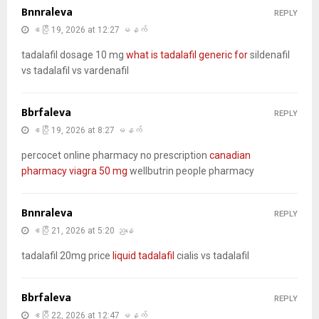
Bnnraleva
REPLY
ဧပြီ 19, 2026 at 12:27 မနက်
tadalafil dosage 10 mg
what is tadalafil generic for
sildenafil
vs tadalafil vs vardenafil
Bbrfaleva
REPLY
ဧပြီ 19, 2026 at 8:27 မနက်
percocet online pharmacy no prescription
canadian
pharmacy viagra 50 mg
wellbutrin people pharmacy
Bnnraleva
REPLY
ဧပြီ 21, 2026 at 5:20 ညနေ
tadalafil 20mg price
liquid tadalafil
cialis vs tadalafil
Bbrfaleva
REPLY
ဧပြီ 22, 2026 at 12:47 မနက်