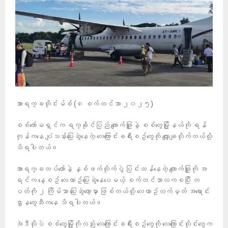
အာရက္ခတိုင်းမ်စ် (၈ စက်တင်ဘာ ၂၀၂၅)
စစ်ကော်မရှင်က ရက္ခိုင်ပြည် ကျောက်ဖြူနဲ့ စစ်တွေမြို့နယ်ကို ရန်
ကုန်ကနေ ပျံသန်းပြေးဆွဲနေတဲ့ လေကြောင်းခရီးစဥ်တွေကို လျှော့ချလိုက်တယ်လို့
သိရပါတယ်။
အာရက္ခတပ်တော်နဲ့ နှစ်ဖက်တိုက်ပွဲ ပြင်းထန်နေတဲ့ ကျောက်ဖြူကို အ
ရင်က နေ့စဥ် လေယာဥ်ပြေးဆွဲနေပေမယ့် စက်တင်ဘာလကစပြီး တ
ပတ်ကို ၂ ကြိမ်သာ ပြေးဆွဲတော့မှာ ဖြစ်တယ်လို့ လေယာဥ်လက်မှတ် အရောင်း
ဌာနတွေဆီကနေ သိရပါတယ်။
အဲဒီလိုပဲ စစ်တွေမြို့ကိုလည်း လေကြောင်းခရီးစဥ်တွေကို လေကြောင်းလိုင်းတွေက