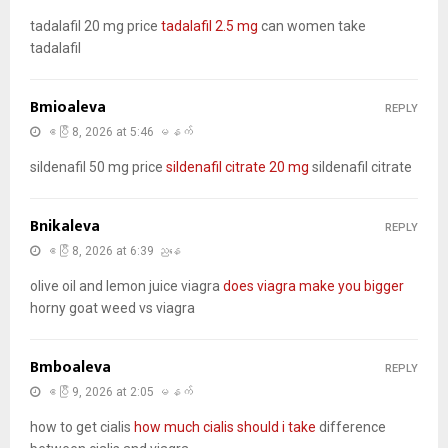
tadalafil 20 mg price
tadalafil 2.5 mg
can women take
tadalafil
Bmioaleva
REPLY
ဧပြီ 8, 2026 at 5:46 မနက်
sildenafil 50 mg price
sildenafil citrate 20 mg
sildenafil citrate
Bnikaleva
REPLY
ဧပြီ 8, 2026 at 6:39 ညနေ
olive oil and lemon juice viagra
does viagra make you bigger
horny goat weed vs viagra
Bmboaleva
REPLY
ဧပြီ 9, 2026 at 2:05 မနက်
how to get cialis
how much cialis should i take
difference