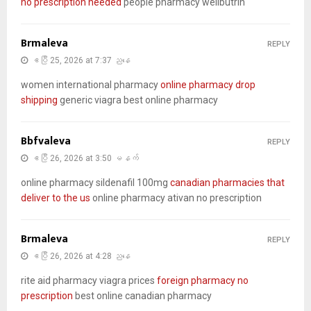
no prescription needed
people pharmacy wellbutrin
Brmaleva
REPLY
ဧပြီ 25, 2026 at 7:37 ညနေ
women international pharmacy
online pharmacy drop
shipping
generic viagra best online pharmacy
Bbfvaleva
REPLY
ဧပြီ 26, 2026 at 3:50 မနက်
online pharmacy sildenafil 100mg
canadian pharmacies that
deliver to the us
online pharmacy ativan no prescription
Brmaleva
REPLY
ဧပြီ 26, 2026 at 4:28 ညနေ
rite aid pharmacy viagra prices
foreign pharmacy no
prescription
best online canadian pharmacy