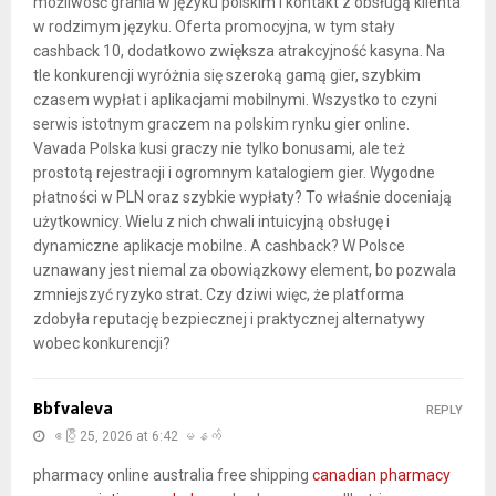
możliwość grania w języku polskim i kontakt z obsługą klienta
w rodzimym języku. Oferta promocyjna, w tym stały
cashback 10, dodatkowo zwiększa atrakcyjność kasyna. Na
tle konkurencji wyróżnia się szeroką gamą gier, szybkim
czasem wypłat i aplikacjami mobilnymi. Wszystko to czyni
serwis istotnym graczem na polskim rynku gier online.
Vavada Polska kusi graczy nie tylko bonusami, ale też
prostotą rejestracji i ogromnym katalogiem gier. Wygodne
płatności w PLN oraz szybkie wypłaty? To właśnie doceniają
użytkownicy. Wielu z nich chwali intuicyjną obsługę i
dynamiczne aplikacje mobilne. A cashback? W Polsce
uznawany jest niemal za obowiązkowy element, bo pozwala
zmniejszyć ryzyko strat. Czy dziwi więc, że platforma
zdobyła reputację bezpiecznej i praktycznej alternatywy
wobec konkurencji?
Bbfvaleva
REPLY
ဧပြီ 25, 2026 at 6:42 မနက်
pharmacy online australia free shipping
canadian pharmacy