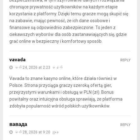
chroniące prywatność użytkowników na każdym etapie
korzystania z platformy. Dzięki temu gracze mogą skupić się
na zabawie, mając pewność, że ich dane osobowe i
finansowe są odpowiednio zabezpieczone. To jeden z
ciekawszych wyborów dla osób zastanawiających się, gdzie
grać online w bezpieczny i komfortowy sposób.
vavada
REPLY
မတ် 24, 2026 at 2:23 မနက်
Vavada to znane kasyno online, które działa również w
Polsce. Strona przyciąga graczy szeroką ofertą gier,
przejrzystymi warunkami i obsługą w PLN (zł). Bonus
powitalny oraz intuicyjna obsługa sprawiają, że platforma
zdobyła popularność wśród polskich użytkowników.
вавада
REPLY
မတ် 28, 2026 at 9:20 ညနေ