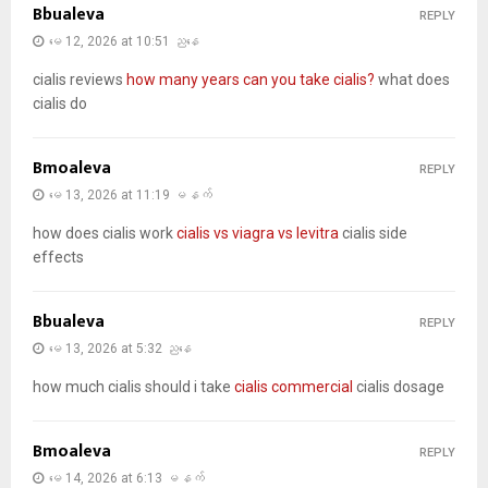
Bbualeva
REPLY
မေ 12, 2026 at 10:51 ညနေ
cialis reviews
how many years can you take cialis?
what does
cialis do
Bmoaleva
REPLY
မေ 13, 2026 at 11:19 မနက်
how does cialis work
cialis vs viagra vs levitra
cialis side
effects
Bbualeva
REPLY
မေ 13, 2026 at 5:32 ညနေ
how much cialis should i take
cialis commercial
cialis dosage
Bmoaleva
REPLY
မေ 14, 2026 at 6:13 မနက်