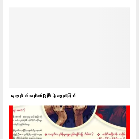
ရက္ခိုင်အဆိုတော် Rကြီး နဲ့ တွေ့ဆုံခြင်း