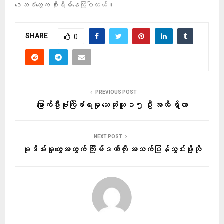
ဒေသခံတွေက စိုးရိမ်နေကြပါတယ်။
SHARE
0
PREVIOUS POST
မြောက်ဦးဗုံးကြဲခံရမှု သေဆုံးသူ ၁၅ ဦး အထိ ရှိလာ
NEXT POST
မုဒိမ်းမှုတွေအတွက် ကြိမ်ဒဏ်ကို အသက်ပြန်သွင်းဖို့လို