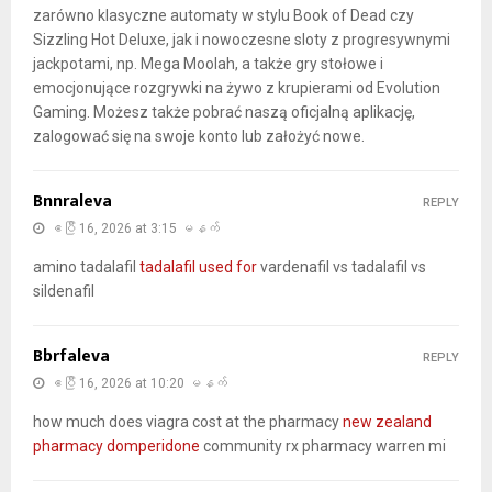
zarówno klasyczne automaty w stylu Book of Dead czy
Sizzling Hot Deluxe, jak i nowoczesne sloty z progresywnymi
jackpotami, np. Mega Moolah, a także gry stołowe i
emocjonujące rozgrywki na żywo z krupierami od Evolution
Gaming. Możesz także pobrać naszą oficjalną aplikację,
zalogować się na swoje konto lub założyć nowe.
Bnnraleva
REPLY
ဧပြီ 16, 2026 at 3:15 မနက်
amino tadalafil
tadalafil used for
vardenafil vs tadalafil vs
sildenafil
Bbrfaleva
REPLY
ဧပြီ 16, 2026 at 10:20 မနက်
how much does viagra cost at the pharmacy
new zealand
pharmacy domperidone
community rx pharmacy warren mi