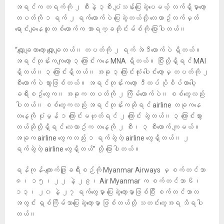
အရင်က တရက်ကို ၂ စီးနဲ့ ၃စီး ပျံသန်းပြေးဆွဲပေမယ့် လက်ရှိမှာတော့
တပတ်ကို ၁ ရက် ၂ ရက်လောက်ပဲ ပြေးဆွဲတယ်လို့ လေယာဥ်လက်မှတ်
ရောင်းချနေသူတစ်ယောက်က အာရက္ခတိုင်းမ်စ်ကို ပြောပါတယ်။
“လျှော့ချတာတော့ လျှော့ချတယ်။ တပတ်ကို ၂ ရက် အဲဒီလောက်ပဲ ရှိတယ်။
အရင်တုန်းကကျတော့ ၃ ကြောင်းကနေ MNA ရှိတယ်။ ပြီးလို့ရှိရင် MAI
ရှိတယ်။ ၃ ကြောင်းရှိတယ်။ အခု ၃​ ကြောင်းလုံး ပေါင်းတော့မှ တပတ်ကို ၂
စီးလောက်ပဲ သွားဖြစ်တယ်။ အရင်တုန်းကတော့ ဒီထပ် ပိုစိပ်တာပေါ့
ခရီးစဥ်တွေက။ အခုက တပတ်ကို ၂ ကြိမ်လောက်ပဲ။ စစ်တွေလည်း
ပါတယ်။ စစ်တွေကလည်း အရင်တုန်းကဆိုရင် airline တခုကနေ
တနေ့ကို ပုံမှန် ၁ ကြောင်းမဟုတ်ရင် ၂ ကြောင်း ဆွဲတယ်။ ၃ ကြောင်းသွား
တယ်ဆိုလို့ရှိရင် လေယာဥ်က တနေ့ကို ၂ စီး၊ ၃ စီးလောက် ကျမယ်။
အခုက airline တွေကလည်း ၁ ရက်ဆွဲတဲ့ airline တွေရှိတယ်။ ၂
ရက်ဆွဲတဲ့ airline တွေရှိတယ်” လို့ ပြောပါတယ်။
ရန်ကုန်-ကျောက်ဖြူခရီးစဉ်ကို Myanmar Airways မှ စက်တင်ဘာ
၈၊ ၁၅၊ ၂၂ နဲ့ ၂၉၊ Air Myanmar က စက်တင်ဘာ ၆၊
၁၃၊ ၂၀ နဲ့ ၂၇ ရက်တွေမှာ ပြေးဆွဲတော့မှာဖြစ်ပြီး စက်တင်ဘာလ
အတွင်း ရှစ်ကြိမ်သာပြေးဆွဲတော့မှာ ဖြစ်တယ်လို့ သတင်းတွေအရ သိရပါ
တယ်။