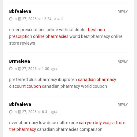
Bbfvaleva
REPLY
ဧပြီ 27, 2026 at 12:24 မနက်
order prescriptions online without doctor
best non
prescription online pharmacies
world best pharmacy online
store reviews
Brmaleva
REPLY
ဧပြီ 27, 2026 at 1:30 ညနေ
preferred plus pharmacy ibuprofen
canadian pharmacy
discount coupon
canadian pharmacy world coupon
Bbfvaleva
REPLY
ဧပြီ 27, 2026 at 8:31 ညနေ
river pharmacy low dose naltrexone
can you buy viagra from
the pharmacy
canadian pharmacies comparison