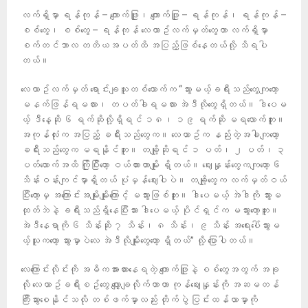
လက်ရှိမှာ ရန်ကုန် – ကျောက်ဖြူ၊ ကျောက်ဖြူ – ရန်ကုန်၊ ရန်ကုန် –
စစ်တွေ၊ စစ်တွေ – ရန်ကုန် လေယာဥ်လက်မှတ်တွေဟာ လက်ရှိမှာ
စက်တင်ဘာလ တတိယအပတ်ထိ အပြည့်ဖြစ်နေတယ်လို့ သိရပါ
တယ်။
လေယာဥ်လက်မှတ် ရောင်းချသူတစ်ယောက်က “သွားမယ့်ခရီးသည်တွေကျတော့
မနက်ဖြန်ရမလား၊ တပတ်ခါရမလား အဲဒီလိုတွေရှိတယ်။ ဒါပေမ
ယ့် ဒီနေ့ဆို ၆ ရက်ဆိုလို့ရှိရင် ၁၈၊ ၁၉ ရက်ဆို မရလောက်ဘူး။
အကုန်လုံးက အပြည့် ခရီးသည်တွေက။ လေယာဥ်က နည်းတဲ့အခါကျတော့
ခရီးသည်တွေက မရနိုင်ဘူး။ တချို့ဆိုရင် ၁ ပတ်၊ ၂ ပတ်၊ ၃
ပတ်လောက်အထိ ကြိုပြီးတော့ ဝယ်ထားတာမျိုး ရှိတယ်။ ဈေးနှုန်းတွေကကျတော့ ၆
သိန်းဝန်းကျင်မှာရှိတယ် ပုံမှန်ဈေးပါပဲ။ တချို့တွေက လက်မှတ်ဝယ်
ပြီးတော့မှ အကြောင်းအမျိုးမျိုးကြောင့် မသွားဖြစ်ဘူး။ ဒါပေမယ့် အဲဒါကို သွားမ
ထုတ်ဘဲနဲ့ ခရီးသည်ရှိနေပြီးသား ဒါပေမယ့် ပိုင်ရှင်က မသွားတော့ဘူး။
အဲဒီနေရာကို ၆ သိန်းဆို ၇ သိန်း၊ ၈ သိန်း၊ ၉ သိန်း အရေးပေါ်သွားမ
ယ့်သူကတော့ သွားမှာပဲလေ အဲဒီလိုမျိုးတွေတော့ ရှိတယ်” လို့ ပြောပါတယ်။
လေကြောင်းလိုင်းကို အဓိကအားထားနေရတဲ့ ကျောက်ဖြူနဲ့ စစ်တွေအတွက် အခု
လို လေယာဥ်ခရီးစဥ်တွေ လျှော့ချလိုက်တာဟာ ကုန်ဈေးနှုန်းကို အဆမတန်
ကြီးသွားစေနိုင်သလို တစ်ဖက်မှာလည်း တိုက်ပွဲ ပြင်းထန်လာမှာကို