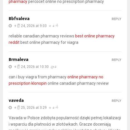
pharmacy
percocet online no prescription pharmacy
Bbfvaleva
REPLY
ဧပြီ 24, 2026 at 9:03 မနက်
reliable canadian pharmacy reviews
best online pharmacy
reddit
best online pharmacy for viagra
Brmaleva
REPLY
ဧပြီ 24, 2026 at 10:30 ညနေ
can i buy viagra from pharmacy
online pharmacy no
prescription klonopin
online canadian pharmacy review
vaveda
REPLY
ဧပြီ 25, 2026 at 3:29 မနက်
Vavada w Polsce zdobyła popularność dzięki pełnej lokalizacji
i wsparciu dla płatności w złotówkach. Gracze doceniają