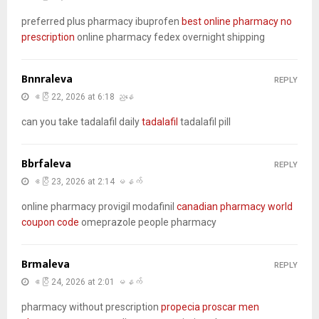
preferred plus pharmacy ibuprofen
best online pharmacy no
prescription
online pharmacy fedex overnight shipping
Bnnraleva
REPLY
ဧပြီ 22, 2026 at 6:18 ညနေ
can you take tadalafil daily
tadalafil
tadalafil pill
Bbrfaleva
REPLY
ဧပြီ 23, 2026 at 2:14 မနက်
online pharmacy provigil modafinil
canadian pharmacy world
coupon code
omeprazole people pharmacy
Brmaleva
REPLY
ဧပြီ 24, 2026 at 2:01 မနက်
pharmacy without prescription
propecia proscar men