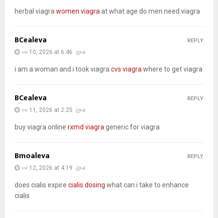
herbal viagra
women viagra
at what age do men need viagra
BCealeva
REPLY
မေ 10, 2026 at 6:46 ညနေ
i am a woman and i took viagra
cvs viagra
where to get viagra
BCealeva
REPLY
မေ 11, 2026 at 2:25 ညနေ
buy viagra online
rxmd viagra
generic for viagra
Bmoaleva
REPLY
မေ 12, 2026 at 4:19 ညနေ
does cialis expire
cialis dosing
what can i take to enhance
cialis