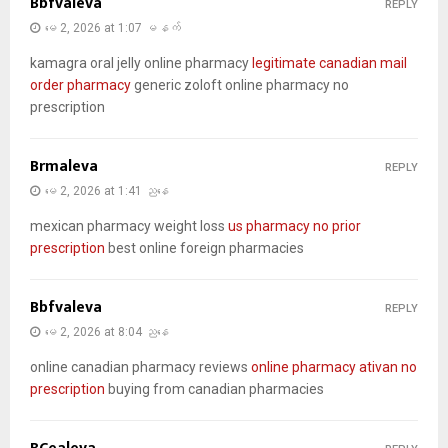
Bbfvaleva
REPLY
မေ 2, 2026 at 1:07 မနက်
kamagra oral jelly online pharmacy
legitimate canadian mail
order pharmacy
generic zoloft online pharmacy no
prescription
Brmaleva
REPLY
မေ 2, 2026 at 1:41 ညနေ
mexican pharmacy weight loss
us pharmacy no prior
prescription
best online foreign pharmacies
Bbfvaleva
REPLY
မေ 2, 2026 at 8:04 ညနေ
online canadian pharmacy reviews
online pharmacy ativan no
prescription
buying from canadian pharmacies