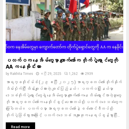
ပလက်ဝက နေအိမ်တွေမှာ ကျောက်တော်က တိုက်ပွဲရှောင်တွေကို
AA က နေခိုင်းထား
by
Rakhita Times
ဧပြီ 29, 2025
1,262
2939
အာရက္ခတိုင်းမ်စ် (၂၉ ဧပြီ ၂၀၂၅) အာရက္ခတပ်တော် တိုက်ခိုက်
သိမ်းပိုက်ပြီး ထိန်းချုပ်ထားတဲ့ ချင်းပြည်နယ်၊ ပလက်ဝမြို့နယ်မှာ
ဒေသခံတိုက်ပွဲရှောင်တွေရဲ့ နေအိမ်တွေမှာ ကျောက်တော်ကနေ တိမ်းရှောင်လာတဲ့သူတွေ
ကို အာရက္ခတပ်တော်က နေထိုင်ခွင့် ပေးထားတယ်လို့ ပလက်ဝဒေသခံတွေက
ပြောပါတယ်။ ပလက်ဝမှာ အာရက္ခတပ်တော်နဲ့ စစ်ကောင်စီတပ်တို့
တိုက်ပွဲဖြစ်ပွားတာကြောင့် ပလက်ဝဒေသခံ အများစုက နေရပ်စွန့်ခွာပြီး...
Read more