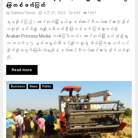
ခြေတစ်ဖက်ပြတ်
by
Rakhita Times
ဧပြီ 27, 2025
633
1951
ရက္ခိုင်ပြည်၊ တောင်ကုတ်မြို့နယ်မှာ စစ်ကောင်စီတပ်ထောင်ထားတဲ့ မိုင်း
တလုံးကို နင်းမိ၍ အမျိုးသမီးတစ်ဦး ခြေတစ်ဖက် ပြတ်သွားတယ်လို့
Arakan Princess Media က ဖော်ပြပါတယ်။ တောင်ကုတ်မြို့နယ် ဖုံညိုရွာ
က အသက် ၄၅ နှစ်အရွယ် ဒေါ်ခင်ချိုက သူ့ရဲ့ အိမ်ခြံထဲမှာ ဟင်းပင်
စိုက်ဖို့အတွက် မြေပေါက်နေချိန် စစ်ကောင်စီတပ်ထောင်ထားတဲ့ မိုင်းတစ်လုံး
ကို...
Read more
Business
News
Politic