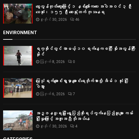
သွေးလွန်တုတ်ကွေးကြောင့် ၁ နှစ်ကျော်ကလေး အပါအဝင် ၃ ဦး
သေဆုံး၊ ၁၅၅ ဦး ဆေးရုံတက် ကုသနေရ
ဇူလိုင် 30, 2026
46
ENVIRONMENT
ရက္ခိုင်တွင် လာမယ့် ၁၀ ရက်နေ့ကစပြီး မိုးအလွန်ကြီး
နိုင်
ဩဂုတ် 8, 2026
0
မြေပုံ ရက်ချောင်းရွာမှာ ချောင်းရေတိုက်စားလို့ အိမ် ၁ လုံး ပြို
ပါသွား
ဩဂုတ် 6, 2026
7
အဥ္ဇနပူရမြို့ ရွှေပြည်စိုးရပ်ကွက်နေပြည်သူများ ကမ်း
ပြိုမှုကြောင့် အကူအညီ လိုအပ်နေ
ဇူလိုင် 30, 2026
4