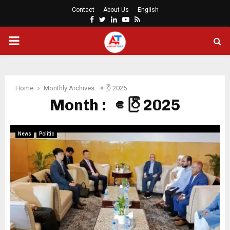
Contact
About Us
English
Facebook
Twitter
Linkedin
Youtube
Rss
PRIMARY
MENU
Home
Monthly Archives: ဧပြီ 2025
Month : ဧပြီ 2025
News
Politic