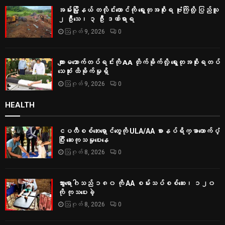
အမ်းမြို့နယ် တလိုင်းတောင်ကို ရွေးတုအစိုးရ ဗုံးကြဲလို့ ပြည်သူ
၂ ဦးသေ၊ ၃ ဦး ဒဏ်ရာရ
ဩဂုတ် 9, 2026
0
ကျားမသောက်တပ်ရင်းကို AA တိုက်ခိုက်လို့ ရွေးတုအစိုးရတပ်
သေဆုံး ထိခိုက်မှုရှိ
ဩဂုတ် 9, 2026
0
HEALTH
ငပလီစစ်ဘေးရှောင်တွေကို ULA/AA စားနပ်ရိက္ခာထောက်ပံ့
ပြီး ဆေးကုသမှုပေးနေ
ဩဂုတ် 8, 2026
0
သွားရောဂါသည် ၁၈၀ ကို AA စမ်းသပ်စစ်ဆေး၊ ၁၂၀
ကို ကုသပေးခဲ့
ဩဂုတ် 8, 2026
0