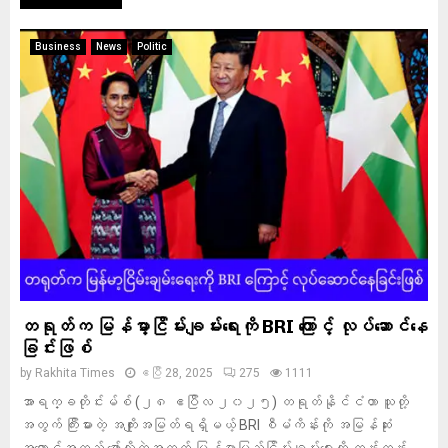
Business
News
Politic
တရုတ်က မြန်မာ့ငြိမ်းချမ်းရေးကို BRI ကြောင့် လုပ်ဆောင်နေ
ခြင်းဖြစ်
by
Rakhita Times
ဧပြီ 28, 2025
275
1111
အာရက္ခတိုင်းမ်စ် (၂၈ ဧပြီလ ၂၀၂၅) တရုတ်နိုင်ငံဟာ သူတို့
အတွက် ကြီးမားတဲ့ အကျိုးအမြတ်ရရှိမယ့် BRI စီမံကိန်းကို အမြန်ဆုံး