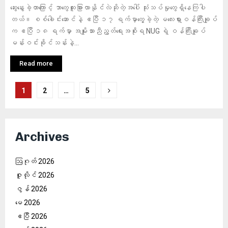
ဆွေးနွေးခဲ့တာကြောင့် ဘာတွေထူးခြားလာနိုင်လဲဆိုတဲ့အပေါ် သုံးသပ်မှုတွေရှိနေကြပါ
တယ်။ စစ်ခေါင်းဆောင်နဲ့ ဧပြီ ၁၇ ရက်မှာတွေ့ခဲ့တဲ့ မလေးရှားဝန်ကြီးချုပ်
က ဧပြီ ၁၈ ရက်မှာ အမျိုးသားညီညွတ်ရေးအစိုးရ NUG ရဲ့ ဝန်ကြီးချုပ်
မန်းဝင်းခိုင်သန်းနဲ့...
Read more
ပို့
1
2
…
5
စ်
များ
စာမျက်နှာ
Archives
ခွဲ
ဩဂုတ် 2026
ခြင်း
ဇူလိုင် 2026
ဇွန် 2026
မေ 2026
ဧပြီ 2026