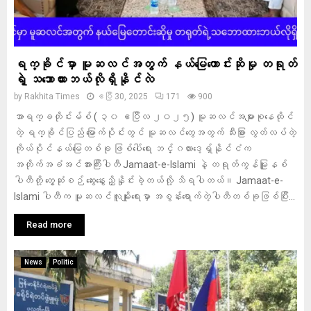
ရက္ခိုင်မှာ မူဆလင်အတွက် နယ်မြေတောင်းဆိုမှု တရုတ်
ရဲ့ သဘောထားဘယ်လိုရှိနိုင်လဲ
by
Rakhita Times
ဧပြီ 30, 2025
171
900
အာရက္ခတိုင်းမ်စ် ( ၃၀ ဧပြီလ ၂၀၂၅) မူဆလင်အများစုနေထိုင်
တဲ့ ရက္ခိုင်ပြည် မြောက်ပိုင်းတွင် မူဆလင်တွေအတွက် သီးခြား လွတ်လပ်တဲ့
ကိုယ်ပိုင်နယ်မြေတစ်ခု ဖြစ်ပေါ်ရေး ဘင်္ဂလားဒေ့ရှ်နိုင်ငံက
အတိုက်အခံအင်အားကြီးပါတီ Jamaat-e-Islami နဲ့ တရုတ်ကွန်မြူနစ်
ပါတီတို့ တွေ့ဆုံစဉ် ဆွေးနွေးညှိနှိုင်းခဲ့တယ်လို့ သိရပါတယ်။ Jamaat-e-
Islami ပါတီက မူဆလင်လူမျိုးရေးမှာ အစွန်းရောက်တဲ့ပါတီတစ်ခုဖြစ်ပြီး...
Read more
News
Politic