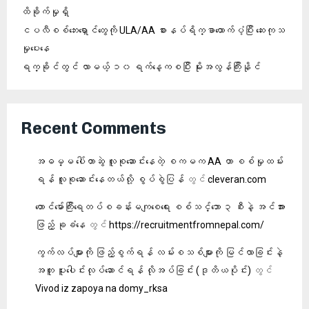
ထိခိုက်မှုရှိ
ငပလီစစ်ဘေးရှောင်တွေကို ULA/AA စားနပ်ရိက္ခာထောက်ပံ့ပြီး ဆေးကုသ
မှုပေးနေ
ရက္ခိုင်တွင် လာမယ့် ၁၀ ရက်နေ့ကစပြီး မိုးအလွန်ကြီးနိုင်
Recent Comments
အဓမ္မ ပေါ်တာဆွဲ လူစုဆောင်းနေတဲ့ စကမက AA ဟာ စစ်မှုထမ်း
ရန် လူစု‌ဆောင်းနေတယ်လို့ စွပ်စွဲပြန်
တွင်
cleveran.com
တောင်မော်ကြီးရေတပ်စခန်းမကျစေရေး စစ်သင်္ဘော ၃ စီးနဲ့ အင်အား
ဖြည့် ခုခံနေ
တွင်
https://recruitmentfromnepal.com/
ကွက်လပ်များကို ဖြည့်စွက်ရန် လမ်းစသစ်များကို မြင်လာခြင်းနဲ့
အတူ ပူးပေါင်းလုပ်ဆောင်ရန် လိုအပ်ခြင်း (ဒုတိယပိုင်း)
တွင်
Vivod iz zapoya na domy_rksa