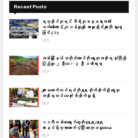
Recent Posts
ရက္ခိုင်ဘုရင် သီရိသုဓမ္မရာဇာ၏
သက်တော်စောင့် ဂျပန်လူမျိုး ဆာမူရိုင်းများကို ရှာဖွေ
ခြင်း (၁)
0
အမ်းမြို့နယ် တလိုင်းတောင်ကို ရွေးတုအစိုးရ ဗုံးကြဲလို့
ပြည်သူ ၂ ဦးသေ၊ ၃ ဦး ဒဏ်ရာရ
0
ကျားမသောက်တပ်ရင်းကို AA တိုက်ခိုက်လို့ ရွေးတု
အစိုးရတပ် သေဆုံး ထိခိုက်မှုရှိ
0
ငပလီစစ်ဘေးရှောင်တွေကို ULA/AA
စားနပ်ရိက္ခာထောက်ပံ့ပြီး ဆေးကုသမှုပေးနေ
0