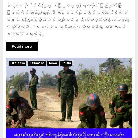
အာရက္ခတိုင်းမ်စ် (၂၅ ဧပြီ ၂၀၂၅) ရက္ခိုင်ပြည် ကျောက်ဖြူ
မြို့နယ် လိပ်ခမော်ကျေးရွာကို ဒီကနေ့ မနက်ပိုင်းတွင် စစ်ကောင်စီက ဒ
ရုန်းနဲ့ ဗုံးကြဲချခဲ့လို့ ဒေသခံ အမျိုးသမီး ၃ ဦး သေဆုံးခဲ့တယ်လို့ ဒေသခံတွေ
က ဆိုပါတယ်။ “မနက် ၁၀ နာရီလောက်က လိပ်ခမော်ရွာ အနောက်တောင်
ဖက်နားကို ဒရုန်းနဲ့...
Read more
Business
Education
News
Politic