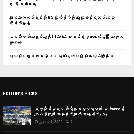
၃ ဦး ဒဏ်ရာရ
ကျားမသောက်တပ်ရင်းကို AA တိုက်ခိုက်လို့ ရွေးတုအစိုးရတပ် သေဆုံး
ထိခိုက်မှုရှိ
ငပလီစစ်ဘေးရှောင်တွေကို ULA/AA စားနပ်ရိက္ခာထောက်ပံ့ပြီး ဆေးကုသ
မှုပေးနေ
ရက္ခိုင်တွင် လာမယ့် ၁၀ ရက်နေ့ကစပြီး မိုးအလွန်ကြီးနိုင်
EDITOR'S PICKS
ရက္ခိုင်ဘုရင် သီရိသုဓမ္မရာဇာ၏ သက်တော်စောင့်
ဂျပန်လူမျိုး ဆာမူရိုင်းများကို ရှာဖွေခြင်း (၁)
ဩဂုတ် 9, 2026
0