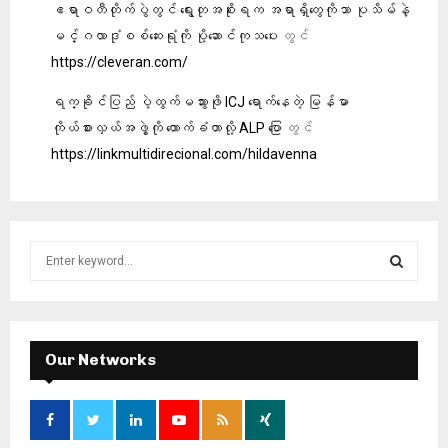
ဧရာဝတီတိုက်ပွဲတွင် ရွေးတုအစိုးရက အရာရှိတွေကိုသာ ပုသိမ်နဲ့
မင်္ဂလာဒုံစစ်ဆေးရုံကို ပို့ဆောင်ကုသပေး
တွင်
https://cleveran.com/
ရက္ခိုင်ပြည် ပဲ့ထွက်မသွားဖို ICJ ရောက်နေတဲ့ မြန်မာ
ကိုယ်စားလှယ်အဖွဲ့ကို ထောက်ခံတာလို့ ALP ပြော
တွင်
https://linkmultidirecional.com/hildavenna
S
e
a
S
r
c
E
h
Our Networks
f
A
o
r
R
: