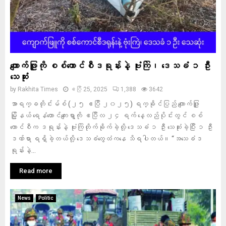
ကျောက်ဖြူကို စစ်ကောင်စီဒရုန်းနဲ့ ဗုံးကြဲ၊ ဒေသခံ ၁ ဦး
သေဆုံး
by
Rakhita Times
ဧပြီ 25, 2025
1,388
3642
အာရက္ခတိုင်းမ်စ် (၂၅ ဧပြီ ၂၀၂၅) ရက္ခိုင်ပြည် ကျောက်ဖြူ
မြို့နယ် ရေနံတောင်ကျေးရွာကို ဧပြီလ ၂၄ ရက် နေ့လည်ပိုင်းတွင် စစ်
ကောင်စီက ဒရုန်းနဲ့ ဗုံးကြဲတိုက်ခိုက်ခဲ့လို့ ဒေသခံ ၁ ဦး သေဆုံးခဲ့ပြီး ၁ ဦး
ဒဏ်ရာ ရရှိခဲ့တယ်လို့ ဒေသခံတွေထံကနေ သိရပါတယ်။ “အသေခံဒ
ရုန်းနဲ့...
Read more
News
Politic