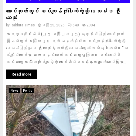
တောင်ကုတ်တွင် စစ်ကျန်ဗုံးပေါက်ကွဲလို့ ဒေသခံ ၁ ဦး
သေဆုံး
by
Rakhita Times
ဧပြီ 25, 2025
648
2004
အာရက္ခတိုင်းမ်စ် (၂၅ ဧပြီ ၂၀၂၅) ရက္ခိုင်ပြည် တောင်ကုတ်
မြို့နယ်တွင် ဧပြီလ ၂၄ ရက် မနက်ပိုင်းက စစ်ကျန်ဗုံးပေါက်ကွဲလို့
ဒေသခံပြည်သူ ၁ ဦး သေဆုံးခဲ့တယ်လို့ ဒေသခံတွေထံက သိရပါတယ်။ “လ
ယ်ဂျိုင်တောင်မှာ သားအဖ နှစ်ယောက် ဟင်းစားသွားရှာကြတာ။ စစ်ကောင်စီ
တပ်သားတွေ ယာယီအထိုင်ချခဲ့တဲ့ အောင်ဆိပ်စခန်းနားက ကျောက်ဆောင်ကြားမှာ...
Read more
News
Politic