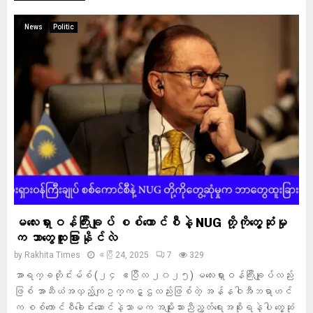
News
Politic
မလေးရှားဝန်ကြီးချုပ် စစ်ကောင်စီနဲ့ NUG တို့ကိုတွေ့ဆုံမှု
က ဘာတွေထူးခြားနိုင်လဲ
by
Rakhita Times
ဧပြီ 24, 2025
7
329
အာရက္ခတိုင်းမ်စ် (၂၄ ဧပြီလ ၂၀၂၅) မလေးရှားဝန်ကြီးချုပ်လည်း
ဖြစ် အာဆီယံအလှည့်ကျဥက္ကဋ္ဌလည်းဖြစ်တဲ့ အန်နဝါအီဘရာဟင်
က စစ်ကောင်စီခေါင်းဆောင်နဲ့သာမက အမျိုးသားညီညွတ်ရေးအစိုးရနဲ့ပါ တွေ့ဆုံ