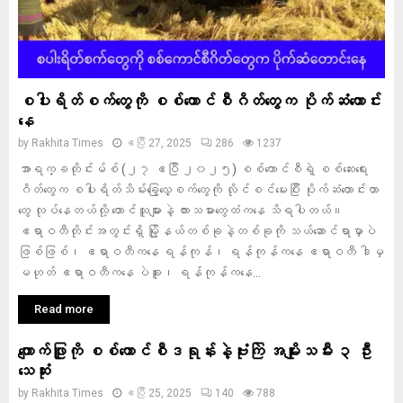
စပါးရိတ်စက်တွေကို စစ်ကောင်စီဂိတ်တွေက ပိုက်ဆံတောင်း
နေ
by
Rakhita Times
ဧပြီ 27, 2025
286
1237
အာရက္ခတိုင်းမ်စ် (၂၇ ဧပြီ ၂၀၂၅) စစ်ကောင်စီရဲ့ စစ်ဆေးရေး
ဂိတ်တွေက စပါးရိတ်သိမ်းခြွေလှေ့စက်တွေကို လိုင်စင်မေးပြီး ပိုက်ဆံတောင်းတာ
တွေ လုပ်နေတယ်လို့ တောင်သူများနဲ့ ကားသမားတွေထံကနေ သိရပါတယ်။
ဧရာဝတီတိုင်းအတွင်းရှိ မြို့နယ်တစ်ခုနဲ့တစ်ခုကို သယ်ဆောင်ရာမှာပဲ
ဖြစ်ဖြစ်၊ ဧရာဝတီကနေ ရန်ကုန်၊ ရန်ကုန်ကနေ ဧရာဝတီ ဒါမှ
မဟုတ် ဧရာဝတီကနေ ပဲခူး၊ ရန်ကုန်ကနေ...
Read more
ကျောက်ဖြူကို စစ်ကောင်စီဒရုန်းနဲ့ဗုံးကြဲ အမျိုးသမီး ၃ ဦး
သေဆုံး
by
Rakhita Times
ဧပြီ 25, 2025
140
788