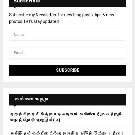
Subscrible
Subscribe my Newsletter for new blog posts, tips & new
photos. Let's stay updated!
လတ်တ‌လော စာမူများ
ရက္ခိုင်ဘုရင် သီရိသုဓမ္မရာဇာ၏ သက်တော်စောင့် ဂျပန်လူမျိုး
ဆာမူရိုင်းများကို ရှာဖွေခြင်း (၁)
အမ်းမြို့နယ် တလိုင်းတောင်ကို ရွေးတုအစိုးရ ဗုံးကြဲလို့ ပြည်သူ ၂ ဦးသေ၊