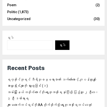
Poem
(2)
Politic
(1,873)
Uncategorized
(30)
ရှာပါ
ရှာပါ
Recent Posts
ရက္ခိုင်ဘုရင် သီရိသုဓမ္မရာဇာ၏ သက်တော်စောင့် ဂျပန်လူမျိုး
ဆာမူရိုင်းများကို ရှာဖွေခြင်း (၁)
အမ်းမြို့နယ် တလိုင်းတောင်ကို ရွေးတုအစိုးရ ဗုံးကြဲလို့ ပြည်သူ ၂ ဦးသေ၊
၃ ဦး ဒဏ်ရာရ
ကျားမသောက်တပ်ရင်းကို AA တိုက်ခိုက်လို့ ရွေးတုအစိုးရတပ် သေဆုံး