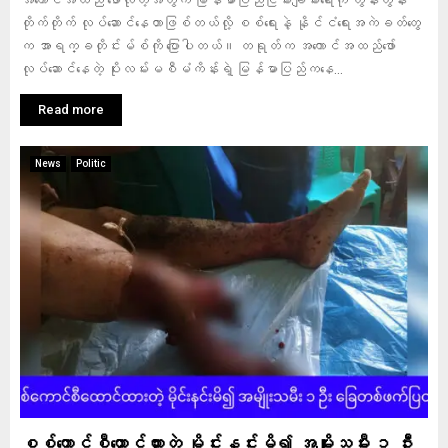
အကောင်အထည် ဖော်လိုတဲ့အတွက် မြန်မာပြည်ငြိမ်းချမ်းရေးကို တွန်းတွန်း
တိုက်တိုက် လုပ်ဆောင်နေတာဖြစ်တယ်လို့ စစ်ရေးနဲ့ နိုင်ငံရေးအကဲခတ်တွေ
က အာရက္ခတိုင်းမ်စ်ကို ပြောပါတယ်။ တရုတ်က အကောင်အထည်ဖော်
လုပ်ဆောင်နေတဲ့ ပိုးလမ်းမစီမံကိန်းရဲ့ မြန်မာပြည်ကနေ...
Read more
News
Politic
စစ်ကောင်စီထောင်ထားတဲ့ မိုင်းနင်းမိ၍ အမျိုးသမီး ၁ ဦး