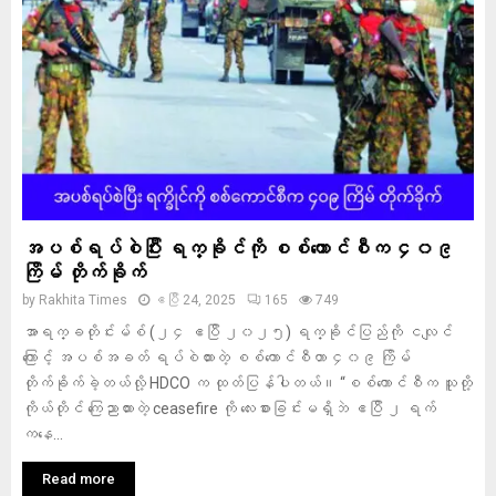
အပစ်ရပ်စဲပြီး ရက္ခိုင်ကို စစ်ကောင်စီက ၄၀၉
ကြိမ် တိုက်ခိုက်
by
Rakhita Times
ဧပြီ 24, 2025
165
749
အာရက္ခတိုင်းမ်စ် (၂၄ ဧပြီ ၂၀၂၅) ရက္ခိုင်ပြည်ကို ငလျင်
ကြောင့် အပစ်အခတ် ရပ်စဲထားတဲ့ စစ်ကောင်စီဟာ ၄၀၉ ကြိမ်
တိုက်ခိုက်ခဲ့တယ်လို့ HDCO က ထုတ်ပြန်ပါတယ်။ “စစ်ကောင်စီက သူတို့
ကိုယ်တိုင် ကြေညာထားတဲ့ ceasefire ကို လေးစားခြင်းမရှိဘဲ ဧပြီ ၂ ရက်
ကနေ...
Read more