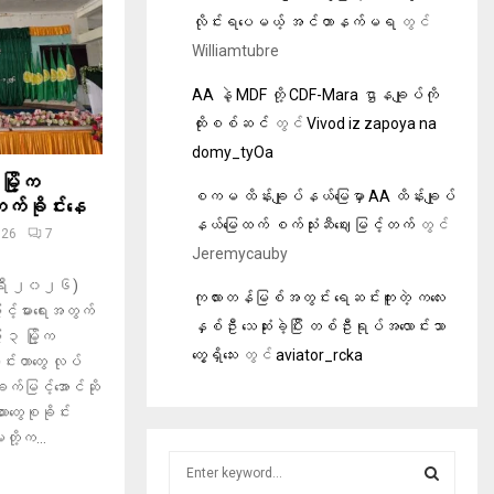
လိုင်းရပေမယ့် အင်တာနက်မရ
တွင်
Williamtubre
AA နဲ့ MDF တို့ CDF-Mara ဌာနချုပ်ကို
ထိုးစစ်ဆင်
တွင်
Vivod iz zapoya na
domy_tyOa
မြို့က
စကမ ထိန်းချုပ်နယ်မြေမှာ AA ထိန်းချုပ်
ျက်ခိုင်းနေ
နယ်မြေထက် စက်သုံးဆီဈေး မြင့်တက်
တွင်
026
7
Jeremycauby
ါရီ ၂၀၂၆)
ကုလားတန်မြစ်အတွင်း ရေဆင်းကူးတဲ့ ကလေး
င့်မားရေးအတွက်
နှစ်ဦး သေဆုံးခဲ့ပြီး တစ်ဦးရုပ်အလောင်းသာ
့ ၃ မြို့က
တွေ့ရှိသေး
တွင်
aviator_rcka
ုင်းတာတွေ လုပ်
က်မြင့်အောင်ဆို
းတွေစုခိုင်း
ို့က...
S
e