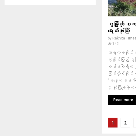
ဂွမြို့ကို 
ရောက်ဗုံးကြဲ
by
Rakhita Time
142
အာရက္ခတိုင်
က္ခိုင်ပြည် ဂွ
ဇန်နဝါရီလ ၂၉
ကြိမ်တိုင်တိုင်
“မနေ့က မနက် ၉ 
၄ လုံးကြဲချခဲ့တယ်။
Read more
ပို့
1
2
စ်