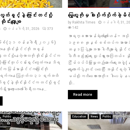
်ခွင့်နဲ့ ပြောင်းတင်ပို့
မြွေပွေးကိုမှ ခါးပိုက်ပိုက်ခဲ့မ
ုင်းလျှော့ချ
by
Rakhita Times
ဇန်နဝါရီ 31, 2
142
s
ဇန်နဝါရီ 31, 2026
373
အာရက္ခအားမာန်ရဲဘော်ကျော်ဟန် – အပို
းမ်စ် (၃၁ ဇန်နဝါရီ ၂၀၂၆)
၁၉၈၈ ခုနှစ် စစ်တပ်က အာဏာသိမ်း
နေ ထိုင်းနိုင်ငံကို အခွန်
ဆန္ဒပြပွဲများအစား ပါတီများရဲ့ နိုင်င
့ တင်ပို့နေတဲ့ကာလကို ထိုင်းနိုင်ငံက
ပါတီစည်းရုံးရေး လှုပ်ရှားလာကြတယ်။ နို
လို့ ပြောင်းလုပ်ငန်းရှင်တွေထံကနေ သိရ
ငြိမ်ဝပ်ပိပြားမှုတည်ဆောက်ရေးအဖွဲ
မြန်မာနိုင်ငံကပြောင်းကို
ရွေးကောက်ပွဲ ကျင်းပပေးပြီး အနိုင်ရတဲ့ ပ
 ၁ ရက်ကနေ ဩဂုတ်လ ၃၁ ရက်အထိ
မယ်လို့ ကတိပေးထားတာကို။ ဒါပေမဲ့ န
င့်နဲ့ ထိုင်းနိုင်ငံက တင်ပို့ခွင့်
သို့...
က်ရှိမှာတော့ ဖေဖော်ဝါရီလကနေ...
Read more
Politic
Education
News
Politic