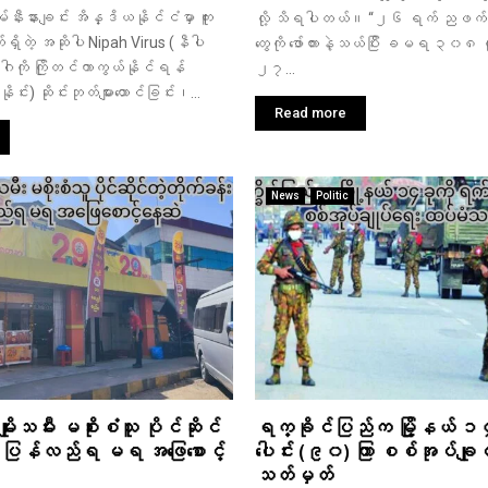
ီးနားချင်း အိန္ဒိယနိုင်ငံမှာ ကူး
လို့ သိရပါတယ်။ “၂၆ ရက် ညဖက်က 
်ရှိတဲ့ အဆိုပါ Nipah Virus (နီပါ
တွေကို ဖော်ကားနဲ့သယ်ပြီး ခမရ ၃၀၈ 
ာဂါကို ကြိုတင်ကာကွယ်နိုင်ရန်
၂၇...
င်း) ဆိုင်းဘုတ်များထောင်ခြင်း၊...
Read more
News
Politic
ုးသမီး မစိုးစံသူ ပိုင်ဆိုင်
ရက္ခိုင်ပြည်က မြို့နယ် ၁
်း ပြန်လည်ရ မရ အဖြေစောင့်
ပေါင်း (၉၀) ကြာ စစ်အုပ်ချု
သတ်မှတ်