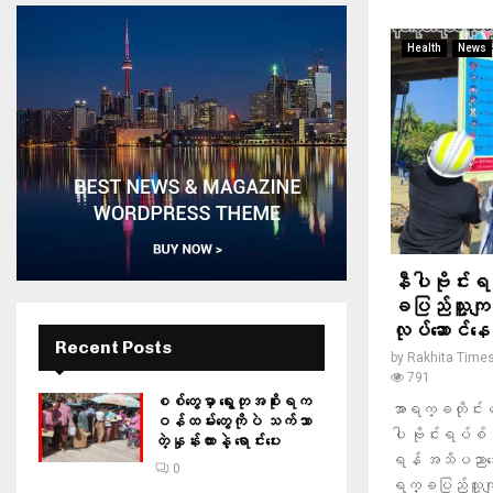
Health
News
နီပါဗိုင်း
ခပြည်သူ့ကျန
လုပ်ဆောင်နေ
Recent Posts
by
Rakhita Time
791
စစ်တွေမှာ ရွေးတုအစိုးရက
အာရက္ခတိုင်
ဝန်ထမ်းတွေကိုပဲ သက်သာ
ပါ ဗိုင်းရပ်စ်န
တဲ့နှုန်းထားနဲ့ ရောင်းပေး
ရန် အသိပညာပေးလ
0
ရက္ခပြည်သူ့ကျ