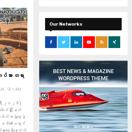
a
S
r
c
E
h
Our Networks
f
A
o
r
R
:
C
H
တပ်သား တရာ
026
1,442
ါရီ ၂၀၂၆)
ါင်းမြို့နယ်
ိတ်အဖွဲ့တွေနဲ့
ီး စစ်ကော်မရှင်
ံးမှုတွေရှိနေတယ်