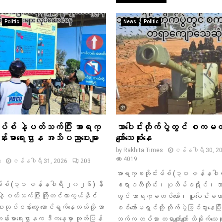
Politic
News
Politic
ရပ်စ် နဲ့ပတ်သက်ပြီး အာရက္
သာပေါင်းတိုက်ပွဲတွင် စကမ
်းမာရေးဌာန အသိပညာပေးများ
ကျော်သေဆုံးနေ
by
Rakhita Times
ဇန်နဝါရီ 30, 2
4019
s
ဇန်နဝါရီ 31, 2026
203
အာရက္ခတိုင်းမ်စ် (၃၀ ဇန်နဝ
းမ်စ် (၃၁ ဇန်နဝါရီ ၂၀၂၆) နီ
ဧရာဝတီတိုင်း၊ ပုသိမ်ခရိုင်၊ သာပေ
ဲ့ ပတ်သက်ပြီး ကြိုတင်ကာကွယ်နိုင်
တွင် အာရက္ခတပ်တော်၊ ပူးပေါင်းမဟာမ
ုပ်ငန်းတွေ ဆောင်ရွက်နေတယ်လို့ အာ
စစ်ကော်မရှင်တို့ တိုက်ပွဲဖြစ်ပွားနေပြ
န်းမာရေးဌာနက ဒီကနေ့မှာ ထုတ်ပြန်
ဘက်က တပ်သား တရာကျော်ကျော် ထိခိုက်သေဆု