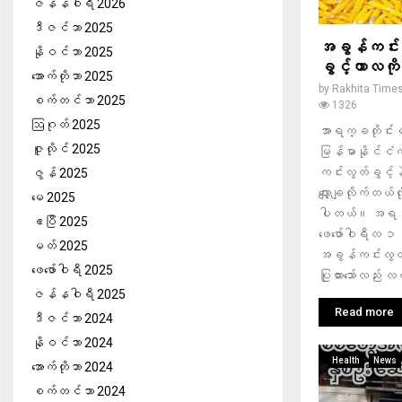
ဇန်နဝါရီ 2026
ဒီဇင်ဘာ 2025
အခွန်ကင်းလွတ
နိုဝင်ဘာ 2025
ခွင့်ကာလကို ထိ
အောက်တိုဘာ 2025
by
Rakhita Time
စက်တင်ဘာ 2025
1326
ဩဂုတ် 2025
အာရက္ခတိုင်
ဇူလိုင် 2025
မြန်မာနိုင်ငံက
ကင်းလွတ်ခွင့်နဲ
ဇွန် 2025
လျှော့ချလိုက်တယ်
မေ 2025
ပါတယ်။ အရင်က 
ဧပြီ 2025
ဖေဖော်ဝါရီလ
မတ် 2025
အခွန်ကင်းလွတ်ခွ
ဖေ‌ဖော်ဝါရီ 2025
ပြုထားသော်လည်း လ
ဇန်နဝါရီ 2025
Read more
ဒီဇင်ဘာ 2024
နိုဝင်ဘာ 2024
Health
News
အောက်တိုဘာ 2024
စက်တင်ဘာ 2024