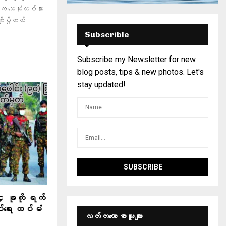
သေဆုံးတပ်သား
ကိုပို့တယ်၊
Subscrible
Subscribe my Newsletter for new
blog posts, tips & new photos. Let's
stay updated!
၄ ခုကို ရက်
ပ်ရေး ထပ်မံ
လတ်တ‌လော စာမူများ