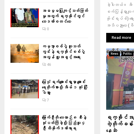
ခဲ့ပါတယ်။ အိမ်န
အဓမ္မပြုကျင့်သတ်ဖြတ်
စက်ပြန့်ပွားလျက
မှုအတွက် ရက္ခိုင်တွင်
ဗိုင်းရပ်စ်) ရေ
သေဒဏ်စတင်ပေး
အသိပညာပေး (ဗီနို
0
Read more
ကမ္ဘာ့စစ်ပွဲ လူသတ်
ကွင်းနဲ့ ရက္ခိုင်စစ်ပွဲ
News
Politic
အလွန် လူ့အခွင့်အရေး
46
မြေပုံ ရက်ချောင်းရွာမှာ ချောင်း
ရေတိုက်စားလို့ အိမ် ၁ လုံး ပြို
ပါသွား
7
ရက္ခိုင်အမျိ
မြောက်ဦးကို လေယာဉ် ၈ စီးနဲ့
ဗုံးပတ်ကြဲခဲ့လို့ ပြည်သူ ၄
တဲ့တိုက်ခန
ဦး ထိခိုက်ဒဏ်ရာရ
နေဆဲ