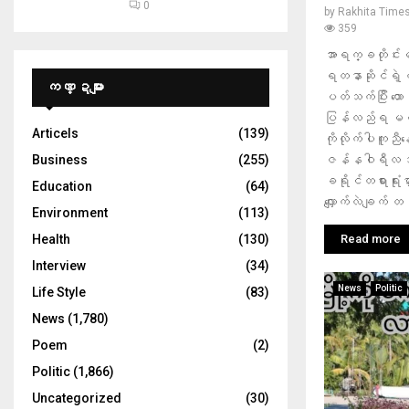
0
by
Rakhita Time
359
အာရက္ခတိုင်
ရတနာဆိုင်ရဲ့ တန်
ကဏ္ဍများ
ပတ်သက်ပြီး ထောင
ပြန်လည်ရ မရ အ
Articels
(139)
ကိုလိုက်ပါကူညီ
ဇန်နဝါရီလ ၁၉ 
Business
(255)
ခရိုင်တရားရုံး
Education
(64)
လျှောက်လဲချက် တ
Environment
(113)
Read more
Health
(130)
Interview
(34)
News
Politic
Life Style
(83)
News
(1,780)
Poem
(2)
Politic
(1,866)
Uncategorized
(30)