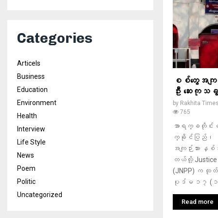
Categories
Articels
Business
စစ်တွေအကျဉ်
Education
ဦး ဆေးကုသခွင
Environment
by
Rakhita Time
765
Health
အာရက္ခတိုင်
Interview
က္ခိုင်ပြည်၊ စ
Life Style
အကျဉ်းသား နှစ်
News
တယ်လို့ Justice
Poem
(JNPP) က ထုတ်ပ
Politic
ပုဒ်မ ၁၇ (၁
Uncategorized
Read more