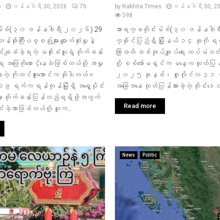
s
ဇန်နဝါရီ 30, 2026
75
by
Rakhita Times
ဇန်နဝါရီ 30, 2
598
းမ်စ်(၃၀ ဇန်နဝါရီ ၂၀၂၆) 29
အာရက္ခတိုင်းမ်စ်(၃၀ ဇန်နဝ
ဖိုးကြီးပစ္စည်းများ ပျောက်ဆုံးမှုနဲ့
က္ခိုင်ပြည်ရှိ မြို့နယ် ၁၄ ခုကို ရ
်ချခံခဲ့ရတဲ့ မစိုးစံသူရဲ့ တိုက်ခန်း
ကြာအထိ စစ်အုပ်ချုပ်ရေး ထပ်မံသတ
ဖြေကိုစောင့်နေဆဲဖြစ်တယ်လို့ အမှု
လို့ စစ်ကော်မရှင်က မနေ့က ထုတ်ပြ
နေတဲ့ ကိုတင်ထူးအောင်က ဆိုပါတယ်။
၂၀၂၅ ခုနှစ်၊ ဇူလိုင်လ ၃၁ ရက်မ
ရက်က ရန်ကုန်မြို့ရှိ အရှေ့ပိုင်း
အခြေအနေ ထုတ်ပြန်ထားခဲ့တဲ့ တိုင်းဒေသကြီး
မှာ တိုက်ခန်းပြန်လည်ရရှိဖို့အတွက်
Read more
င်ခဲ့တာဖြစ်တယ်လို့ သူက...
News
Politic