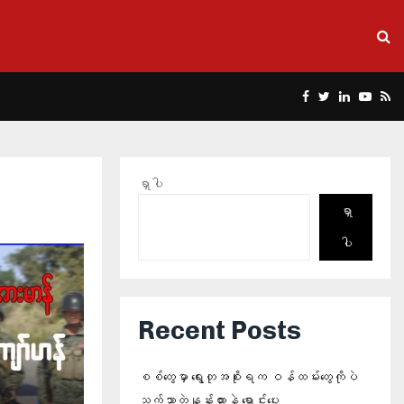
Facebook
Twitter
Linkedin
Yout
Rs
ရှာပါ
ရှာ
ပါ
Recent Posts
စစ်တွေမှာ ရွေးတုအစိုးရက ဝန်ထမ်းတွေကိုပဲ
သက်သာတဲ့နှုန်းထားနဲ့ ရောင်းပေး