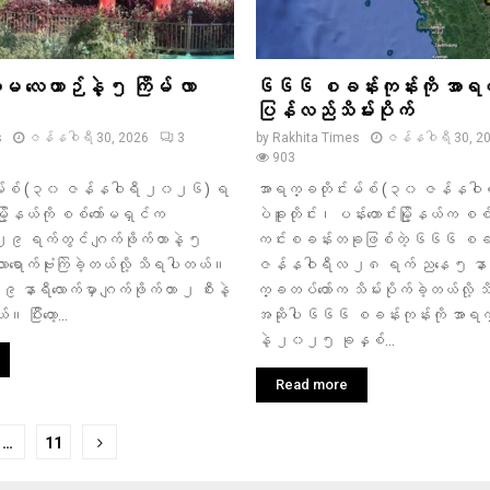
စကမ လေယာဉ်နဲ့ ၅ ကြိမ် လာ
၆၆၆ စခန်းကုန်းကို အာရက
ပြန်လည်သိမ်းပိုက်
s
ဇန်နဝါရီ 30, 2026
3
by
Rakhita Times
ဇန်နဝါရီ 30, 2
903
းမ်စ် (၃၀ ဇန်နဝါရီ ၂၀၂၆) ရ
အာရက္ခတိုင်းမ်စ် (၃၀ ဇန်နဝ
မြို့နယ်ကို စစ်ကော်မရှင်က
ပဲခူးတိုင်း၊ ပန်းတောင်းမြို့နယ်က စစ်
 ရက်တွင် ဂျက်ဖိုက်တာနဲ့ ၅
ကင်းစခန်းတခုဖြစ်တဲ့ ၆၆၆ စခန်း
 လာရောက်ဗုံးကြဲခဲ့တယ်လို့ သိရပါတယ်။
ဇန်နဝါရီလ ၂၈ ရက် ညနေ ၅ နာရီက
နာရီလောက်မှာ ဂျက်ဖိုက်တာ ၂ စီးနဲ့
က္ခတပ်တော်က သိမ်းပိုက်ခဲ့တယ်လို
 ပြီးတော့...
အဆိုပါ ၆၆၆ စခန်းကုန်းကို အာရ
နဲ့ ၂၀၂၅ ခုနှစ်...
Read more
…
11