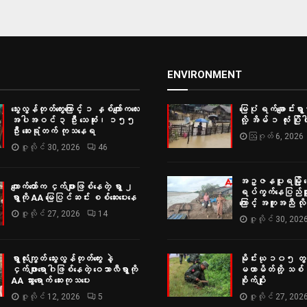
ှာ
ENVIRONMENT
သွေးလွန်တုတ်ကွေးကြောင့် ၁ နှစ်ကျော်ကလေး
မြေပုံ ရက်ချောင်းရွာမ
အပါအဝင် ၃ ဦး သေဆုံး၊ ၁၅၅
လို့ အိမ် ၁ လုံး ပြိုပါ
ဦး ဆေးရုံတက် ကုသနေရ
ဩဂုတ် 6, 2026
ဇူလိုင် 30, 2026
46
အဥ္ဇနပူရမြို့ ရွှ
ကျောက်တော်က ငှက်ဖျားဖြစ်နေတဲ့ ရွာ ၂
ရပ်ကွက်နေပြည်သူမျ
ရွာကို AA မြေပြင်ဆင်း စစ်‌ဆေးပေးနေ
ကြောင့် အကူအညီ လ
ဇူလိုင် 27, 2026
14
ဇူလိုင် 30, 202
ရွာလုံးကျွတ် သွေးလွန်တုတ်ကွေး နဲ့
မိုင်းယု ၁၀၅ တွင
ငှက်ဖျားရောဂါဖြစ်နေတဲ့ ဝေသာလီရွာကို
မဟာမိတ်တို့ သစ်ပင
AA သွားရောက် ဆေးကုသပေး
စိုက်ပျိုး
ဇူလိုင် 12, 2026
5
ဇူလိုင် 27, 202