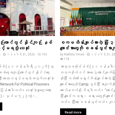
းထောင်တွင် နိုင်ကျဉ်း နှစ်
စကမ ထိန်းချုပ်ထားတဲ့ မြို့ ၃ 
့်မရလို့ သေဆုံး
ကျောင်းသားတွေကို စခန်းသွင်းစာက
s
ဇန်နဝါရီ 31, 2026
193
by
Rakhita Times
ဇန်နဝါရီ 31, 2
178
းမ်စ် (၃၁ ဇန်နဝါရီ ၂၀၂၆) ရ
အာရက္ခတိုင်းမ်စ် (၃၁ ဇန်နဝ
စ်တွေအကျဉ်းထောင်တွင် နိုင်ငံရေး
တက္ကသိုလ်ဝင် စာမေးပွဲ အောင်‌ချက်မြ
ဦး ဆေးကုသခွင့်မရတဲ့အတွက် သေဆုံးခဲ့
ဆိုပြီး စစ်ကော်မရှင်ထိန်းချုပ်ထားတဲ့ မြို
 Network For Political Prisoners
ကျောင်းသားတွေကို Camp သွင်းပြီး စာကျက်ခိ
ြန်ထားပါတယ်။ သေဆုံးခဲ့သူတွေကတော့
တောင်နေတယ်လို့ သိရပါတယ်။ “အောင်ချ
)၊ ပုဒ်မ ၅၂ (က)၊...
ပြီး ကျောင်းက ဆရာ၊ ဆရာမတွေကို ကျောင်းသာ
တယ်။ ပြီးတော့ စခန်းသွင်းတယ်။ ကျမတ
Read more