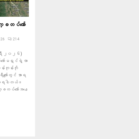
္ခတပ်တော်
026
214
ါရီ ၂၀၂၆)
ကော်မရှင်ရဲ့ ကာ
ကုန်းကို
ျော်တွင် အာရ
့ သိရပါတယ်။
က္ခတပ်တော်အနေ