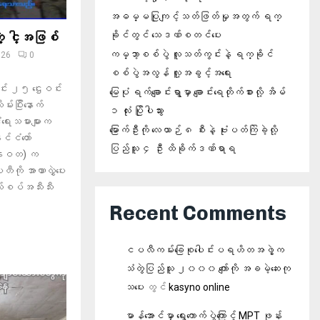
အဓမ္မပြုကျင့်သတ်ဖြတ်မှုအတွက် ရက္
ခိုင်တွင် သေဒဏ်စတင်ပေး
ိတဲ့ ငါ့အဖြစ်
ကမ္ဘာ့စစ်ပွဲ လူသတ်ကွင်းနဲ့ ရက္ခိုင်
026
0
စစ်ပွဲအလွန် လူ့အခွင့်အရေး
င်း ၂၅ ဌေးဝင်း
မြေပုံ ရက်ချောင်းရွာမှာ ချောင်းရေတိုက်စားလို့ အိမ်
ပြီးနောက်
၁ လုံး ပြိုပါသွား
ံရေးသမားများက
မြောက်ဦးကို လေယာဉ် ၈ စီးနဲ့ ဗုံးပတ်ကြဲခဲ့လို့
င်ငံတော်
ပြည်သူ ၄ ဦး ထိခိုက်ဒဏ်ရာရ
့ (နဝတ) က
ါတီကို အာဏာလွှဲပေး
ယ်စပ်အသီးသီး
Recent Comments
ငပလီကမ်းခြေစုပေါင်းပရဟိတအဖွဲ့က
သံတွဲပြည်သူ ၂၀၀၀ ကျော်ကို အခမဲ့ဆေးကု
သပေး
တွင်
kasyno online
မာန်အောင်မှာ ရွေးကောက်ပွဲကြောင့် MPT ဖုန်း