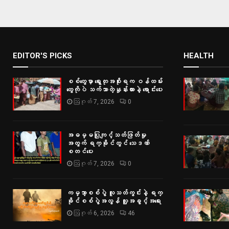
များ
စာမျက်န
ခွဲ
EDITOR'S PICKS
HEALTH
ခြင်း
စစ်တွေမှာ ရွေးတုအစိုးရက ဝန်ထမ်း
တွေကိုပဲ သက်သာတဲ့နှုန်းထားနဲ့ ရောင်းပေး
ဩဂုတ် 7, 2026
0
အဓမ္မပြုကျင့်သတ်ဖြတ်မှု
အတွက် ရက္ခိုင်တွင် သေဒဏ်
စတင်ပေး
ဩဂုတ် 7, 2026
0
ကမ္ဘာ့စစ်ပွဲ လူသတ်ကွင်းနဲ့ ရက္
ခိုင်စစ်ပွဲအလွန် လူ့အခွင့်အရေး
ဩဂုတ် 6, 2026
46