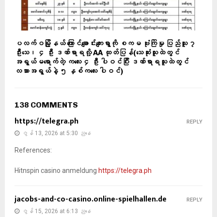
ပလက်ဝမြို့နယ် ကြောင်ချောင်းကျေးရွာကို စကမ ဗုံးကြဲမှု ပြည်သူ ၇
ဦးသေ၊ ၄ ဦး ဒဏ်ရာရလို့ AA ထုတ်ပြန်(သေဆုံးသူထဲတွင်
အရွယ်မရောက်တဲ့ ကလေး ၄ ဦး ပါဝင်ပြီး ဒဏ်ရာရသူထဲတွင်
လသားအရွယ်နဲ့ ၅ နှစ်ကလေး ပါဝင်)
138 COMMENTS
https://telegra.ph
REPLY
ဇွန် 13, 2026 at 5:30 ညနေ
References:
Hitnspin casino anmeldung
https://telegra.ph
jacobs-and-co-casino.online-spielhallen.de
REPLY
ဇွန် 15, 2026 at 6:13 ညနေ