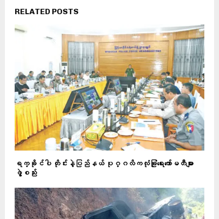
RELATED POSTS
ရက္ခိုင်ပါ တိုင်းနဲ့ပြည်နယ် ပုဂ္ဂလိကလုံခြုံရေးကော်မတီများ
ဖွဲ့စည်း