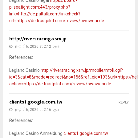
Legiano Casino legal
https://board-
pl.seafight.com:443/proxy.php?
link=http://de.paltalk.com/linkcheck?
url=https://de.trustpilot.com/review/owowear.de
http://riversracing.xsrv.jp
ဇူလိုင် 6, 2026 at 2:12 ညနေ
References:
Legiano Casinio
http://riversracing.xsrv.jp/mobile/mt4i.cgi?
id=3&cat=8&mode=redirect&no=156&ref_eid=193&url=https://help
action=https://de.trustpilot.com/review/owowear.de
clients1.google.com.tw
REPLY
ဇူလိုင် 6, 2026 at 2:16 ညနေ
References:
Legiano Casino Anmeldung
clients1.google.com.tw