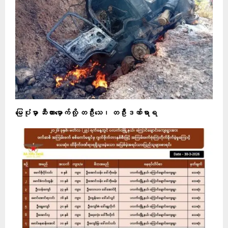
မြေပုံမှာ ဆီကားမှောက်လို့ တဦးသေ၊ တဦးဒဏ်ရာရ