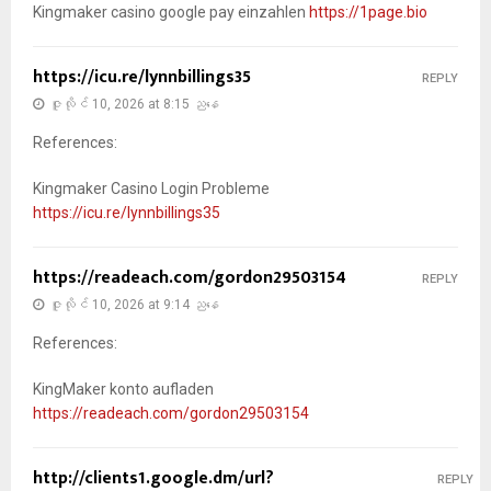
Kingmaker casino google pay einzahlen
https://1page.bio
https://icu.re/lynnbillings35
REPLY
ဇူလိုင် 10, 2026 at 8:15 ညနေ
References:
Kingmaker Casino Login Probleme
https://icu.re/lynnbillings35
https://readeach.com/gordon29503154
REPLY
ဇူလိုင် 10, 2026 at 9:14 ညနေ
References:
KingMaker konto aufladen
https://readeach.com/gordon29503154
http://clients1.google.dm/url?
REPLY