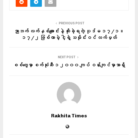
PREVIOUS POST
ညာဘက် လက်နှစ်ချောင်းနဲ့ ထိုးခဲ့ရတဲ့ ပုဒ်မ ၁၇/၁။
၁၇/၂ ဖြစ်လာမဲ့ ငါ့ရဲ့ သမိုင်းဝင် လက်မှတ်
NEXT POST
စစ်တွေမှာ စက်သုံးဆီ ၁၂၀၀၀ ကျပ် ဝန်းကျင်မှာသာရှိ
Rakhita Times