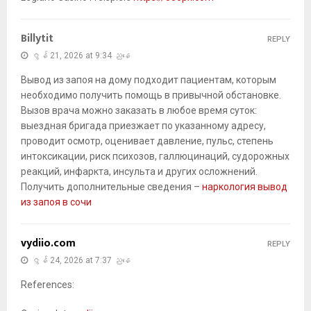
Billytit
REPLY
ဇွန် 21, 2026 at 9:34 ညနေ
Вывод из запоя на дому подходит пациентам, которым
необходимо получить помощь в привычной обстановке.
Вызов врача можно заказать в любое время суток:
выездная бригада приезжает по указанному адресу,
проводит осмотр, оценивает давление, пульс, степень
интоксикации, риск психозов, галлюцинаций, судорожных
реакций, инфаркта, инсульта и других осложнений.
Получить дополнительные сведения –
наркология вывод
из запоя в сочи
vydiio.com
REPLY
ဇွန် 24, 2026 at 7:37 ညနေ
References: