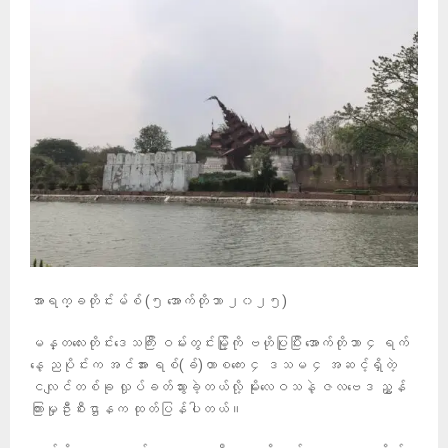
အာရက္ခတိုင်းမ်စ် (၅ အောက်တိုဘာ ၂၀၂၅)
မန္တလေးတိုင်းဒေသကြီး ဝမ်းတွင်းမြို့ကို ဗဟိုပြုပြီး အောက်တိုဘာ ၄ ရက်
နေ့ ညပိုင်းက အင်အား ရစ်(ခ်)တာစကေး ၄ ဒသမ ၄ အဆင့်ရှိတဲ့
ငလျင်တစ်ခု လှုပ်ခတ်သွားခဲ့တယ်လို့ မိုးလေဝသနဲ့ ဇလဗေဒ ညွှန်
ကြားမှုဦးစီးဌာနက ထုတ်ပြန်ပါတယ်။