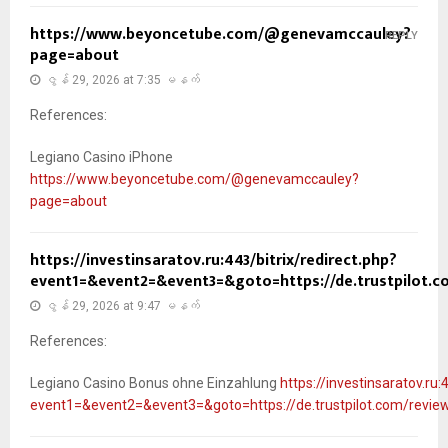
https://www.beyoncetube.com/@genevamccauley?
REPLY
page=about
ဇွန် 29, 2026 at 7:35 မနက်
References:
Legiano Casino iPhone
https://www.beyoncetube.com/@genevamccauley?
page=about
https://investinsaratov.ru:443/bitrix/redirect.php?
event1=&event2=&event3=&goto=https://de.trustpilot.
ဇွန် 29, 2026 at 9:47 မနက်
References:
Legiano Casino Bonus ohne Einzahlung
https://investinsaratov.ru:
event1=&event2=&event3=&goto=https://de.trustpilot.com/revi