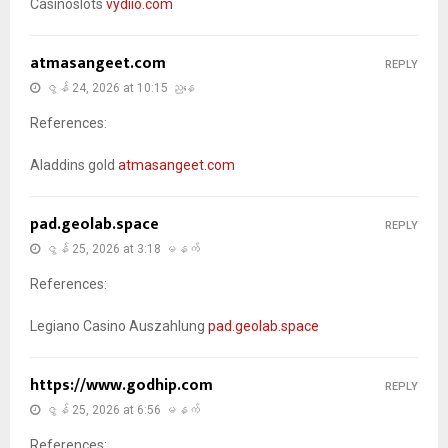
Casinoslots
vydiio.com
atmasangeet.com
REPLY
ဇွန် 24, 2026 at 10:15 ညနေ
References:
Aladdins gold
atmasangeet.com
pad.geolab.space
REPLY
ဇွန် 25, 2026 at 3:18 မနက်
References:
Legiano Casino Auszahlung
pad.geolab.space
https://www.godhip.com
REPLY
ဇွန် 25, 2026 at 6:56 မနက်
References: