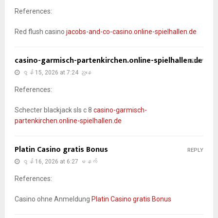
References:
Red flush casino
jacobs-and-co-casino.online-spielhallen.de
casino-garmisch-partenkirchen.online-spielhallen.de
REPLY
ဇွန် 15, 2026 at 7:24 ညနေ
References:
Schecter blackjack sls c 8
casino-garmisch-
partenkirchen.online-spielhallen.de
Platin Casino gratis Bonus
REPLY
ဇွန် 16, 2026 at 6:27 မနက်
References:
Casino ohne Anmeldung
Platin Casino gratis Bonus