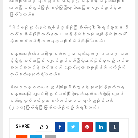
အောက်တိုဘာလ ၄ ရက် ည ၁၁ နာရီ ၄၅ မိနစ်မှာ မန္တလေးတိုင်း
ဒေသကြီး ဝမ်းတွင်းမြို့ကို ဗဟိုပြုပြီးတော့ သဲတောမြို့မှာ ငလျင်လှုပ်ခဲ့တာ
ဖြစ်ပါတယ်။
“အိပ်မလို့ လုပ်နေတဲ့အချိန် ဒုန်းဆိုပြီး အိမ်တွေပါ ခါရမ်းသွားတာ ။ ဒီ
တစ်ခါ အိမ်ပြိုပြီထင်နေတာ ။ အရှိန်လဲပါသလို အချိန်လဲ ကြာတယ်”
လို့ ဒေသခံတစ်ဦးက အာရက္ခတိုင်းမ်စ်ကို ပြောပါတယ်။
မန္တလေးတိုင်းဒေသကြီးမှာ မတ်လ ၂၈ ရက်နေ့က ၇ ဒသမ ၇ အဆ
င့်ရှိတဲ့ အင်အားပြင်း ငလျင်လှုပ်ခတ်ပြီးတဲ့နောက်ပိုင်းမှာလည်း အင်အား
အသင့်အတင့်နဲ့ အင်အားငယ် ငလျင်တွေဟာ အခုချိန်ထိ ဆက်တိုက်
လှုပ်ခတ်နေလျက်ရှိပါတယ်။
မိုးလေဝသနဲ့ ဇလဗေဒ ညွှန်ကြားမှုဦးစီးဌာနရဲ့ ထုတ်ပြန်ချက်အရ
မန္တလေးမြေငလျင်ကြီး လှုပ်ခတ်ပြီးတဲ့နောက် နောက်ဆက်တွဲမြေငလျင်
ငယ်တွေ လှုပ်ခတ်မှုဟာ စက်တင်ဘာ ၁၀ ရက် ညပိုင်းအထိ
(၂၃၀)ကြိမ်ရှိပြီ ဖြစ်တယ်လို့လည်း သိရပါတယ်။
SHARE
0