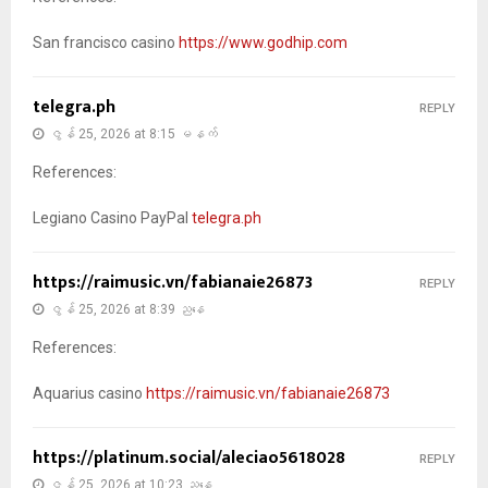
San francisco casino
https://www.godhip.com
telegra.ph
REPLY
ဇွန် 25, 2026 at 8:15 မနက်
References:
Legiano Casino PayPal
telegra.ph
https://raimusic.vn/fabianaie26873
REPLY
ဇွန် 25, 2026 at 8:39 ညနေ
References:
Aquarius casino
https://raimusic.vn/fabianaie26873
https://platinum.social/aleciao5618028
REPLY
ဇွန် 25, 2026 at 10:23 ညနေ