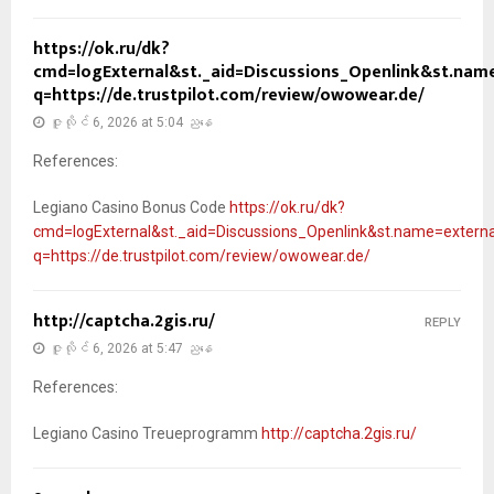
https://ok.ru/dk?
cmd=logExternal&st._aid=Discussions_Openlink&st.name=e
q=https://de.trustpilot.com/review/owowear.de/
ဇူလိုင် 6, 2026 at 5:04 ညနေ
References:
Legiano Casino Bonus Code
https://ok.ru/dk?
cmd=logExternal&st._aid=Discussions_Openlink&st.name=externalLi
q=https://de.trustpilot.com/review/owowear.de/
http://captcha.2gis.ru/
REPLY
ဇူလိုင် 6, 2026 at 5:47 ညနေ
References:
Legiano Casino Treueprogramm
http://captcha.2gis.ru/