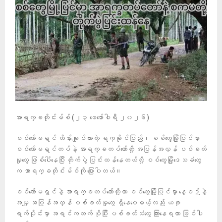
အာရက္ခတိုင်းမ်စ် (၂၃ ဖေဖော်ဝါရီ ၂၀၂၆)
စစ်ကော်မရှင် ထိန်းချုပ်ထားတဲ့ ရက္ခိုင်ပြည်၊ စစ်တွေမြို့ပြင်မှာ
စစ်ကော်မရှင်တပ်နဲ့ အာရက္ခတပ်တော်တို့ အပြန်အလှန် ပစ်ခတ်
မှုတွေ ဖြစ်ပေါ်နေပြီး တိုက်ပွဲ ပြင်းထန်နေတယ်လို့ စစ်တွေမြို့ဒေသခံတွေ
က အာရက္ခတိုင်းမ်စ်ကို ပြောပါတယ်။
စစ်ကော်မရှင်နဲ့ အာရက္ခတပ်တော်တို့ဟာ စစ်တွေမြို့ပြင်မှာ နေ့စဉ်နဲ့
အမျှ အပြန်အလှန် ပစ်ခတ်မှုတွေ ရှိနေပေမယ့်လည်း ယခု
ရက်ပိုင်းမှာ အရင်ကထက် ပိုပြီး ပစ်ခတ်သံတွေ ကြားနေရတာ ဖြစ်ပါ