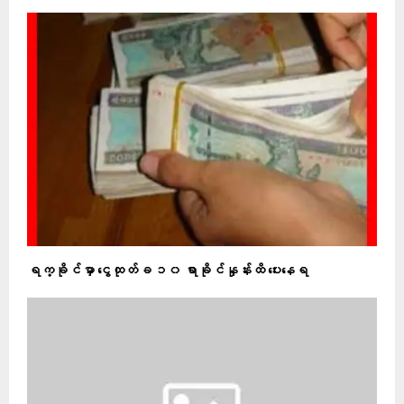
ရက္ခိုင်မှာ ငွေထုတ်ခ ၁၀ ရာခိုင်နှုန်းထိ ပေးနေရ