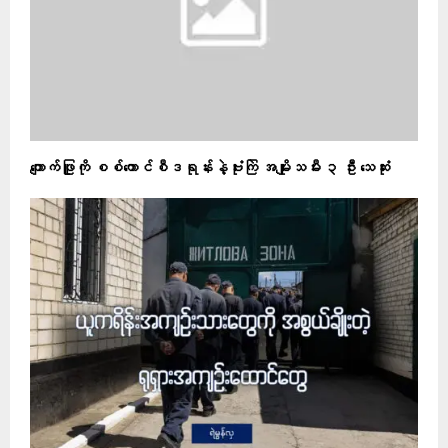
ကျောက်ဖြူကို စစ်ကောင်စီဒရုန်းနဲ့ဗုံးကြဲ အမျိုးသမီး ၃ ဦး သေဆုံး