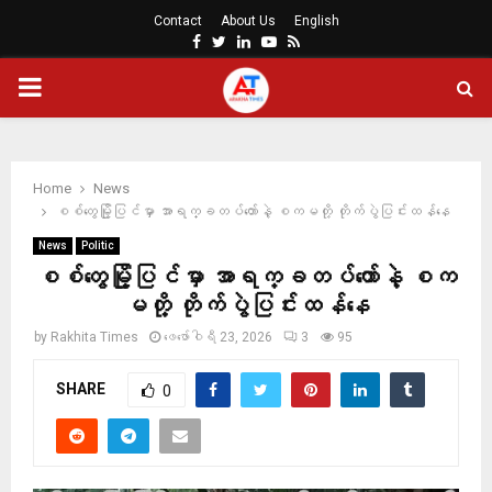
Contact
About Us
English
Facebook
Twitter
Linkedin
Youtube
Rss
PRIMARY
MENU
Home
News
စစ်တွေမြို့ပြင်မှာ အာရက္ခတပ်တော်နဲ့ စကမတို့ တိုက်ပွဲပြင်းထန်နေ
News
Politic
စစ်တွေမြို့ပြင်မှာ အာရက္ခတပ်တော်နဲ့ စက
မတို့ တိုက်ပွဲပြင်းထန်နေ
by
Rakhita Times
ဖေ‌ဖော်ဝါရီ 23, 2026
3
95
SHARE
0