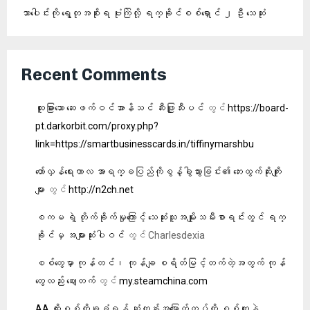
သာပေါင်းကို ရွေတုအစိုးရ ဗုံးကြဲလို့ ရက္ခိုင်စစ်ရှောင် ၂ ဦး သေဆုံး
Recent Comments
ထူးခြားသော ဆေးဖက်ဝင်အာနိသင် ဆီးဖြူသီးပင်
တွင်
https://board-
pt.darkorbit.com/proxy.php?
link=https://smartbusinesscards.in/tiffinymarshbu
တော်လှန်ရေးကာလ အာရက္ခပြည်ကိုစွန့်ခွါသွားခြင်း၏ ဘေးထွက်ဆိုးကျိုး
များ
တွင်
http://n2ch.net
စကမ ရဲ့ တိုက်ခိုက်မှုကြောင့် သေဆုံးသူအမျိုးသမီးစာရင်းတွင် ရက္
ခိုင်မှ အများဆုံးပါဝင်
တွင်
Charlesdexia
စစ်တွေမှာ ကုန်တင်၊ ကုန်ချ စရိတ်မြင့်တက်တဲ့အတွက် ကုန်
တွေလည်း ဈေးတက်
တွင်
my.steamchina.com
AA ထိုးစစ်ကိုခုခံရန် ဆုံကုန်းအမြောက်တပ်ကို စစ်ကူနဲ့