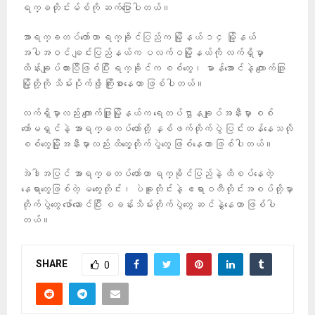
ရက္ခတိုင်းမ်စ်ကို ဆက်ပြောပါတယ်။
အာရက္ခတပ်တော်ဟာ ရက္ခိုင်ပြည်က မြို့နယ် ၁၄ မြို့နယ်
အပါအဝင် ချင်းပြည်နယ်က ပလက်ဝမြို့နယ်ကို လက်ရှိမှာ
ထိန်းချုပ်ထားပြီဖြစ်ပြီး ရက္ခိုင်က စစ်တွေ၊ မာန်အောင်နဲ့ ကျောက်ဖြူ
မြို့တို့ကို သိမ်းပိုက်ဖို့ ကြိုးစားနေတာ ဖြစ်ပါတယ်။
လက်ရှိမှာလည်း ကျောက်ဖြူမြို့နယ်က ရေတပ်ဌာနချုပ်အနီးမှာ စစ်
ကော်မရှင်နဲ့ အာရက္ခတပ်တော်တို့ နှစ်ဖက်တိုက်ပွဲ ပြင်းထန်နေသလို
စစ်တွေမြို့အနီးမှာလည်း ထိတွေ့တိုက်ပွဲတွေ ဖြစ်နေတာ ဖြစ်ပါတယ်။
အဲဒါအပြင် အာရက္ခတပ်တော်ဟာ ရက္ခိုင်ပြည်နဲ့ ထိစပ်နေတဲ့
နေရာတွေဖြစ်တဲ့ မကွေးတိုင်း၊ ပဲခူးတိုင်းနဲ့ ဧရာဝတီတိုင်းအစပ်တို့မှာ
တိုက်ပွဲတွေ ဖော်ဆောင်ပြီး စခန်းသိမ်းတိုက်ပွဲတွေ ဆင်နွှဲနေတာ ဖြစ်ပါ
တယ်။
SHARE
0