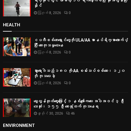
ရက္ခိုင်တွင် လာမယ့် ၁၀ ရက်နေ့ကစပြီး မိုးအလွန်ကြီး
နိုင်
ဩဂုတ် 8, 2026
0
HEALTH
ငပလီစစ်ဘေးရှောင်တွေကို ULA/AA စားနပ်ရိက္ခာထောက်ပံ့
ပြီး ဆေးကုသမှုပေးနေ
ဩဂုတ် 8, 2026
0
သွားရောဂါသည် ၁၈၀ ကို AA စမ်းသပ်စစ်ဆေး၊ ၁၂၀
ကို ကုသပေးခဲ့
ဩဂုတ် 8, 2026
0
သွေးလွန်တုတ်ကွေးကြောင့် ၁ နှစ်ကျော်ကလေး အပါအဝင် ၃ ဦး
သေဆုံး၊ ၁၅၅ ဦး ဆေးရုံတက် ကုသနေရ
ဇူလိုင် 30, 2026
46
ENVIRONMENT