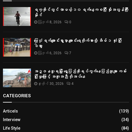
ရက္ခိုင်တွင် လာမယ့် ၁၀ ရက်နေ့ကစပြီး မိုးအလွန်ကြီး
နိုင်
ဩဂုတ် 8, 2026
0
မြေပုံ ရက်ချောင်းရွာမှာ ချောင်းရေတိုက်စားလို့ အိမ် ၁ လုံး ပြို
ပါသွား
ဩဂုတ် 6, 2026
7
အဥ္ဇနပူရမြို့ ရွှေပြည်စိုးရပ်ကွက်နေပြည်သူများ ကမ်း
ပြိုမှုကြောင့် အကူအညီ လိုအပ်နေ
ဇူလိုင် 30, 2026
4
CATEGORIES
Articels
(139)
Interview
(34)
Life Style
(84)