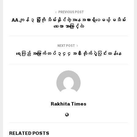
PREVIOUS POST
AA ကျန် ၃ မြို့ကို သိမ်းနိုင်တဲ့အနေအထားရှိပေမယ့် မသိမ်း
သေးတာ ဘာကြောင့်လဲ
NEXT POST
‎ရေကြည် အမြောက်တပ် ၃၄၄အနီး တိုက်ပွဲပြင်းထန်နေ
Rakhita Times
RELATED POSTS