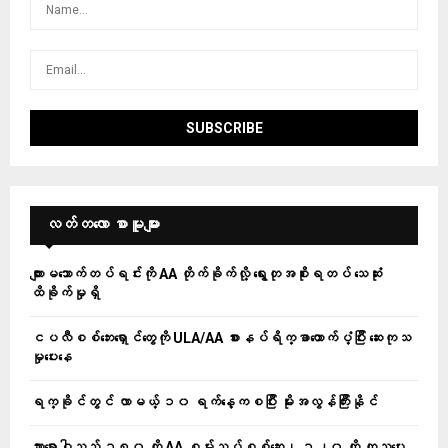
လတ်တ‌လော စာမူများ
ကျားမသောက်တပ်ရင်းကို AA တိုက်ခိုက်လို့ ရွေးတုအစိုးရတပ် သေဆုံး
ထိခိုက်မှုရှိ
ငပလီစစ်ဘေးရှောင်တွေကို ULA/AA စားနပ်ရိက္ခာထောက်ပံ့ပြီး ဆေးကုသ
မှုပေးနေ
ရက္ခိုင်တွင် လာမယ့် ၁၀ ရက်နေ့ကစပြီး မိုးအလွန်ကြီးနိုင်
သွားရောဂါသည် ၁၈၀ ကို AA စမ်းသပ်စစ်ဆေး၊ ၁၂၀ ကို ကုသပေး