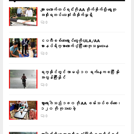
ကျားမသောက်တပ်ရင်းကို AA တိုက်ခိုက်လို့ ရွေးတု
အစိုးရတပ် သေဆုံး ထိခိုက်မှုရှိ
0
ငပလီစစ်ဘေးရှောင်တွေကို ULA/AA
စားနပ်ရိက္ခာထောက်ပံ့ပြီး ဆေးကုသမှုပေးနေ
0
ရက္ခိုင်တွင် လာမယ့် ၁၀ ရက်နေ့ကစပြီး မိုး
အလွန်ကြီးနိုင်
0
သွားရောဂါသည် ၁၈၀ ကို AA စမ်းသပ်စစ်ဆေး၊
၁၂၀ ကို ကုသပေးခဲ့
0