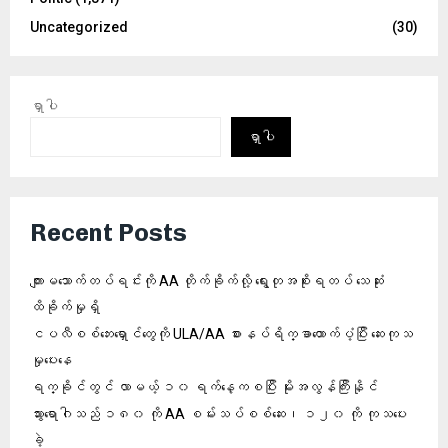
Uncategorized
(30)
ရှာပါ
ရှာပါ
Recent Posts
ကျားမသောက်တပ်ရင်းကို AA တိုက်ခိုက်လို့ ရွေးတုအစိုးရတပ် သေဆုံး
ထိခိုက်မှုရှိ
ငပလီစစ်ဘေးရှောင်တွေကို ULA/AA စားနပ်ရိက္ခာထောက်ပံ့ပြီး ဆေးကုသ
မှုပေးနေ
ရက္ခိုင်တွင် လာမယ့် ၁၀ ရက်နေ့ကစပြီး မိုးအလွန်ကြီးနိုင်
သွားရောဂါသည် ၁၈၀ ကို AA စမ်းသပ်စစ်ဆေး၊ ၁၂၀ ကို ကုသပေး
ခဲ့