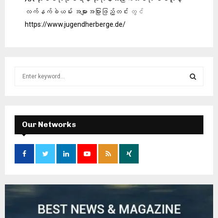
လက်နက်ခဲယမ်း အများအပြားဖြည့်တင်း
တွင်
https://www.jugendherberge.de/
S
e
a
S
r
c
E
h
Our Networks
f
A
o
r
R
:
C
H