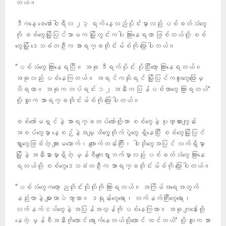
တယ်။
ဒီကနေ့ ဖေဖော်ဝါရီလ ၂၃ ရက် နေ့လည်ပိုင်းမှာလည်း ပစ်ခတ်သံတွေ
ကို စစ်တွေမြို့ပြင်သာမက မြို့တွင်းကပါ ကြားနေရတာ ဖြစ်တယ်လို့ စစ်
တွေမြို့ ဒေသခံတဦးက အာရက္ခတိုင်းမ်စ်ကို ပြောပါတယ်။
“ပစ်သံတွေ ကြားနေရပြီ။ အခု ဒီရက်ပိုင်း ပိုပြီးတော့ ကြားနေရတယ်။
အခုလည်း ပစ်နေကြတယ်။ အရင်ကဆိုရင် မြို့ပြင်ကလူတွေပြောမှ
သိရတာ။ အခုက တပ်ရင်း ၁၂ အနီးက ပြန်ပစ်တာတွေ ကြားရတယ်”
လို့ သူက အာရက္ခတိုင်းမ်စ်ကို ပြောပါတယ်။
စစ်ကော်မရှင်နဲ့ အာရက္ခတပ်တော်တို့ဟာ စစ်တွေနဲ့ ပုဏ္ဏားကျွန်း
အစပ်တွေမှာ နေ့စဉ်နဲ့အမျှ ထိတွေ့တိုက်ပွဲတွေ ရှိနေပြီး စစ်တွေမြို့ပြင်
ရွာတွေဖြစ်တဲ့ ကျားမသောက်၊ ကျောက်တန်းကြီး၊ ဝါဘိုတွေအပြင် လက်ရှိမှာ
မြို့နဲ့ အနီးနားမှာရှိတဲ့ မှန်စီကျေးရွာဘက်မှာလည်း ပစ်ခတ်သံတွေ ကြားနေ
ရတယ်လို့ စစ်တွေဒေသခံတဦးက အာရက္ခတိုင်းမ်စ်ကို ပြောပါတယ်။
“ပစ်သံတွေကတော့ ညတိုင်းလိုလိုကို ကြားရတယ်။ အကြိမ်အရေအတွက်
နည်းတာနဲ့ များတာပဲ ကွာတာ။ ဒရုန်းတွေရော၊ လက်နက်ကြီးတွေရော၊
လက်နက်ငယ်တွေနဲ့ အပြန်အလှန်ကို ပစ်နေကြတာ။ အခု ကျနော်တို့
နေတဲ့ မှန်စီအနီးကိုတောင် ရောက်နေတယ်လို့တောင် ထင်တယ်” လို့ သူက အာ