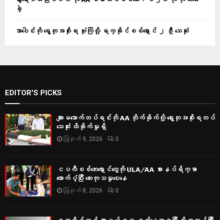
ခဲ့
သာပေါင်းကို ရွေတုအစိုးရ ဗုံးကြဲလို့ ရက္ခိုင်စစ်ရှောင် ၂ ဦး သေဆုံး
EDITOR'S PICKS
ကျားမသောက်တပ်ရင်းကို AA တိုက်ခိုက်လို့ ရွေးတုအစိုးရတပ်
သေဆုံး ထိခိုက်မှုရှိ
ဩဂုတ် 9, 2026
0
ငပလီစစ်ဘေးရှောင်တွေကို ULA/AA စားနပ်ရိက္ခာ
ထောက်ပံ့ပြီး ဆေးကုသမှုပေးနေ
ဩဂုတ် 8, 2026
0