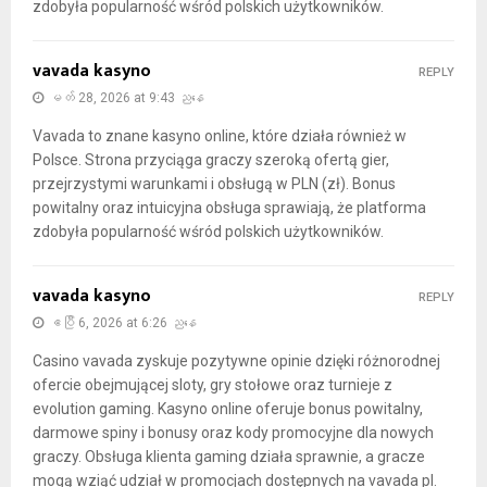
zdobyła popularność wśród polskich użytkowników.
vavada kasyno
REPLY
မတ် 28, 2026 at 9:43 ညနေ
Vavada to znane kasyno online, które działa również w
Polsce. Strona przyciąga graczy szeroką ofertą gier,
przejrzystymi warunkami i obsługą w PLN (zł). Bonus
powitalny oraz intuicyjna obsługa sprawiają, że platforma
zdobyła popularność wśród polskich użytkowników.
vavada kasyno
REPLY
ဧပြီ 6, 2026 at 6:26 ညနေ
Casino vavada zyskuje pozytywne opinie dzięki różnorodnej
ofercie obejmującej sloty, gry stołowe oraz turnieje z
evolution gaming. Kasyno online oferuje bonus powitalny,
darmowe spiny i bonusy oraz kody promocyjne dla nowych
graczy. Obsługa klienta gaming działa sprawnie, a gracze
mogą wziąć udział w promocjach dostępnych na vavada pl.