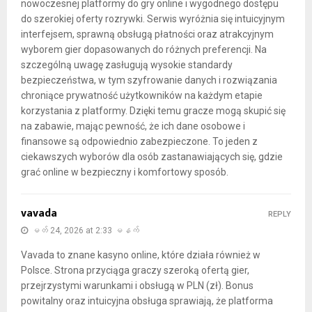
nowoczesnej platformy do gry online i wygodnego dostępu
do szerokiej oferty rozrywki. Serwis wyróżnia się intuicyjnym
interfejsem, sprawną obsługą płatności oraz atrakcyjnym
wyborem gier dopasowanych do różnych preferencji. Na
szczególną uwagę zasługują wysokie standardy
bezpieczeństwa, w tym szyfrowanie danych i rozwiązania
chroniące prywatność użytkowników na każdym etapie
korzystania z platformy. Dzięki temu gracze mogą skupić się
na zabawie, mając pewność, że ich dane osobowe i
finansowe są odpowiednio zabezpieczone. To jeden z
ciekawszych wyborów dla osób zastanawiających się, gdzie
grać online w bezpieczny i komfortowy sposób.
vavada
REPLY
မတ် 24, 2026 at 2:33 မနက်
Vavada to znane kasyno online, które działa również w
Polsce. Strona przyciąga graczy szeroką ofertą gier,
przejrzystymi warunkami i obsługą w PLN (zł). Bonus
powitalny oraz intuicyjna obsługa sprawiają, że platforma