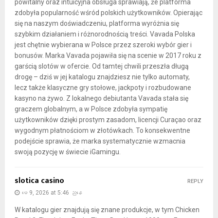
powitalny oraz intuicyjna obsługa sprawiają, że platforma
zdobyła popularność wśród polskich użytkowników. Opierając
się na naszym doświadczeniu, platforma wyróżnia się
szybkim działaniem i różnorodnością treści. Vavada Polska
jest chętnie wybierana w Polsce przez szeroki wybór gier i
bonusów. Marka Vavada pojawiła się na scenie w 2017 roku z
garścią slotów w ofercie. Od tamtej chwili przeszła długą
drogę – dziś w jej katalogu znajdziesz nie tylko automaty,
lecz także klasyczne gry stołowe, jackpoty i rozbudowane
kasyno na żywo. Z lokalnego debiutanta Vavada stała się
graczem globalnym, a w Polsce zdobyła sympatię
użytkowników dzięki prostym zasadom, licencji Curaçao oraz
wygodnym płatnościom w złotówkach. To konsekwentne
podejście sprawia, że marka systematycznie wzmacnia
swoją pozycję w świecie iGamingu.
slotica casino
REPLY
မေ 9, 2026 at 5:46 ညနေ
W katalogu gier znajdują się znane produkcje, w tym Chicken