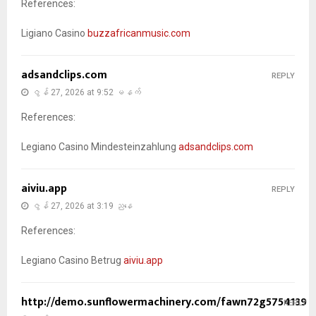
References:
Ligiano Casino
buzzafricanmusic.com
adsandclips.com
REPLY
ဇွန် 27, 2026 at 9:52 မနက်
References:
Legiano Casino Mindesteinzahlung
adsandclips.com
aiviu.app
REPLY
ဇွန် 27, 2026 at 3:19 ညနေ
References:
Legiano Casino Betrug
aiviu.app
http://demo.sunflowermachinery.com/fawn72g5754139
REPLY