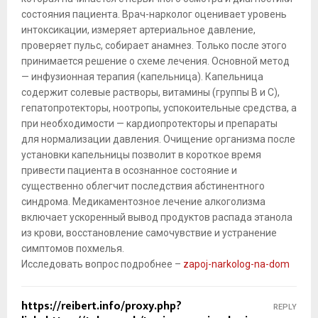
состояния пациента. Врач-нарколог оценивает уровень
интоксикации, измеряет артериальное давление,
проверяет пульс, собирает анамнез. Только после этого
принимается решение о схеме лечения. Основной метод
— инфузионная терапия (капельница). Капельница
содержит солевые растворы, витамины (группы B и C),
гепатопротекторы, ноотропы, успокоительные средства, а
при необходимости — кардиопротекторы и препараты
для нормализации давления. Очищение организма после
установки капельницы позволит в короткое время
привести пациента в осознанное состояние и
существенно облегчит последствия абстинентного
синдрома. Медикаментозное лечение алкоголизма
включает ускоренный вывод продуктов распада этанола
из крови, восстановление самочувствие и устранение
симптомов похмелья.
Исследовать вопрос подробнее –
zapoj-narkolog-na-dom
https://reibert.info/proxy.php?
REPLY