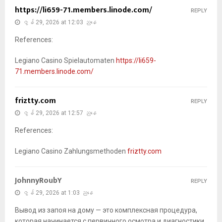
https://li659-71.members.linode.com/
REPLY
ဇွန် 29, 2026 at 12:03 ညနေ
References:
Legiano Casino Spielautomaten
https://li659-
71.members.linode.com/
friztty.com
REPLY
ဇွန် 29, 2026 at 12:57 ညနေ
References:
Legiano Casino Zahlungsmethoden
friztty.com
JohnnyRoubY
REPLY
ဇွန် 29, 2026 at 1:03 ညနေ
Вывод из запоя на дому — это комплексная процедура,
которая начинается с первичного осмотра и диагностики