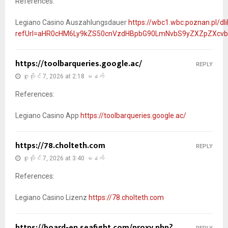
References:
Legiano Casino Auszahlungsdauer
https://wbc1.wbc.poznan.pl/dli
refUrl=aHR0cHM6Ly9kZS50cnVzdHBpbG90LmNvbS9yZXZpZXcvb
https://toolbarqueries.google.ac/
REPLY
ဇူလိုင် 7, 2026 at 2:18 မနက်
References:
Legiano Casino App
https://toolbarqueries.google.ac/
https://78.cholteth.com
REPLY
ဇူလိုင် 7, 2026 at 3:40 မနက်
References:
Legiano Casino Lizenz
https://78.cholteth.com
https://board-en.seafight.com/proxy.php?