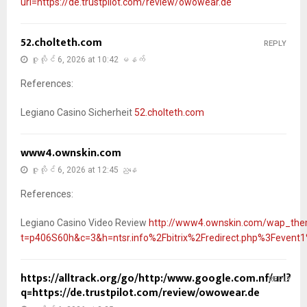
url=https://de.trustpilot.com/review/owowear.de
52.cholteth.com
REPLY
ဇူလိုင် 6, 2026 at 10:42 မနက်
References:
Legiano Casino Sicherheit
52.cholteth.com
www4.ownskin.com
ဇူလိုင် 6, 2026 at 12:45 ညနေ
References:
Legiano Casino Video Review
http://www4.ownskin.com/wap_th
t=p406S60h&c=3&h=ntsr.info%2Fbitrix%2Fredirect.php%3Fev
https://alltrack.org/go/http:/www.google.com.nf/url?
REPLY
q=https://de.trustpilot.com/review/owowear.de