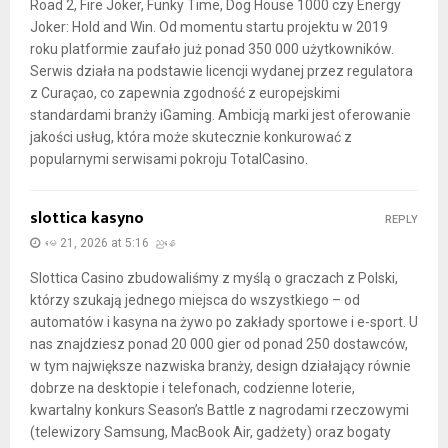
Road 2, Fire Joker, Funky Time, Dog House 1000 czy Energy
Joker: Hold and Win. Od momentu startu projektu w 2019
roku platformie zaufało już ponad 350 000 użytkowników.
Serwis działa na podstawie licencji wydanej przez regulatora
z Curaçao, co zapewnia zgodność z europejskimi
standardami branży iGaming. Ambicją marki jest oferowanie
jakości usług, która może skutecznie konkurować z
popularnymi serwisami pokroju TotalCasino.
slottica kasyno
REPLY
မေ 21, 2026 at 5:16 ညနေ
Slottica Casino zbudowaliśmy z myślą o graczach z Polski,
którzy szukają jednego miejsca do wszystkiego – od
automatów i kasyna na żywo po zakłady sportowe i e-sport. U
nas znajdziesz ponad 20 000 gier od ponad 250 dostawców,
w tym największe nazwiska branży, design działający równie
dobrze na desktopie i telefonach, codzienne loterie,
kwartalny konkurs Season’s Battle z nagrodami rzeczowymi
(telewizory Samsung, MacBook Air, gadżety) oraz bogaty