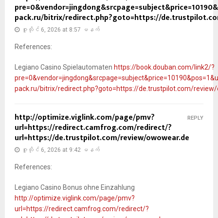
pre=0&vendor=jingdong&srcpage=subject&price=10190&p
pack.ru/bitrix/redirect.php?goto=https://de.trustpilot
ဇူလိုင် 6, 2026 at 8:57 မနက်
References:
Legiano Casino Spielautomaten
https://book.douban.com/link2/?
pre=0&vendor=jingdong&srcpage=subject&price=10190&pos=1&url
pack.ru/bitrix/redirect.php?goto=https://de.trustpilot.com/revie
http://optimize.viglink.com/page/pmv?
REPLY
url=https://redirect.camfrog.com/redirect/?
url=https://de.trustpilot.com/review/owowear.de
ဇူလိုင် 6, 2026 at 9:42 မနက်
References:
Legiano Casino Bonus ohne Einzahlung
http://optimize.viglink.com/page/pmv?
url=https://redirect.camfrog.com/redirect/?