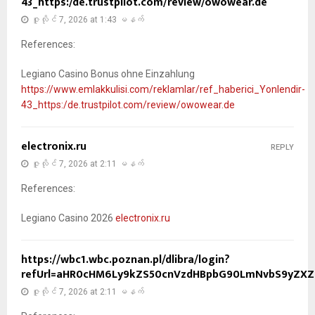
43_https:/de.trustpilot.com/review/owowear.de
ဇူလိုင် 7, 2026 at 1:43 မနက်
References:
Legiano Casino Bonus ohne Einzahlung
https://www.emlakkulisi.com/reklamlar/ref_haberici_Yonlendir-
43_https:/de.trustpilot.com/review/owowear.de
electronix.ru
REPLY
ဇူလိုင် 7, 2026 at 2:11 မနက်
References:
Legiano Casino 2026
electronix.ru
https://wbc1.wbc.poznan.pl/dlibra/login?
refUrl=aHR0cHM6Ly9kZS50cnVzdHBpbG90LmNvbS9yZXZ
ဇူလိုင် 7, 2026 at 2:11 မနက်