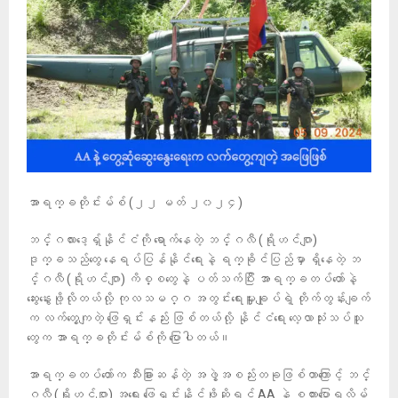
အာရက္ခတိုင်းမ်စ် (၂၂ မတ် ၂၀၂၄)
ဘင်္ဂလားဒေ့ရှ်နိုင်ငံကို ရောက်နေတဲ့ ဘင်္ဂလီ (ရိုဟင်ဂျာ)
ဒုက္ခသည်တွေ နေရပ်ပြန်နိုင်ရေးနဲ့ ရက္ခိုင်ပြည်မှာ ရှိနေတဲ့ ဘ
င်္ဂလီ (ရိုဟင်ဂျာ) ကိစ္စတွေနဲ့ ပတ်သက်ပြီး အာရက္ခတပ်တော်နဲ့
ဆွေးနွေးဖို့လိုတယ်လို့ ကုလသမဂ္ဂ အတွင်းရေးမှူးချုပ်ရဲ့ တိုက်တွန်းချက်
က လက်တွေ့ကျတဲ့ ဖြေရှင်းနည်း ဖြစ်တယ်လို့ နိုင်ငံရေး လေ့လာသုံးသပ်သူ
တွေက အာရက္ခတိုင်းမ်စ်ကို ပြောပါတယ်။
အာရက္ခတပ်တော်က သီးခြားဆန်တဲ့ အဖွဲ့အစည်းတခုဖြစ်တာကြောင့် ဘင်္
ဂလီ (ရိုဟင်ဂျာ) အရေး ဖြေရှင်းနိုင်ဖို့ဆိုရင် AA နဲ့ စကားပြောရလိမ့်