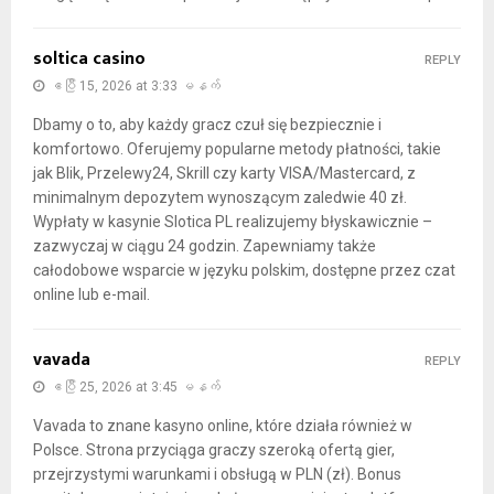
soltica casino
REPLY
ဧပြီ 15, 2026 at 3:33 မနက်
Dbamy o to, aby każdy gracz czuł się bezpiecznie i
komfortowo. Oferujemy popularne metody płatności, takie
jak Blik, Przelewy24, Skrill czy karty VISA/Mastercard, z
minimalnym depozytem wynoszącym zaledwie 40 zł.
Wypłaty w kasynie Slotica PL realizujemy błyskawicznie –
zazwyczaj w ciągu 24 godzin. Zapewniamy także
całodobowe wsparcie w języku polskim, dostępne przez czat
online lub e-mail.
vavada
REPLY
ဧပြီ 25, 2026 at 3:45 မနက်
Vavada to znane kasyno online, które działa również w
Polsce. Strona przyciąga graczy szeroką ofertą gier,
przejrzystymi warunkami i obsługą w PLN (zł). Bonus