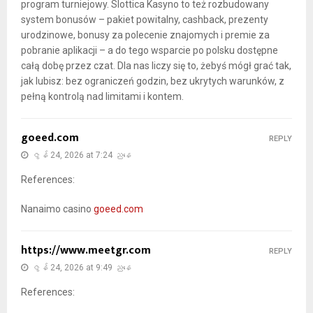
program turniejowy. Slottica Kasyno to też rozbudowany
system bonusów – pakiet powitalny, cashback, prezenty
urodzinowe, bonusy za polecenie znajomych i premie za
pobranie aplikacji – a do tego wsparcie po polsku dostępne
całą dobę przez czat. Dla nas liczy się to, żebyś mógł grać tak,
jak lubisz: bez ograniczeń godzin, bez ukrytych warunków, z
pełną kontrolą nad limitami i kontem.
goeed.com
REPLY
ဇွန် 24, 2026 at 7:24 ညနေ
References:
Nanaimo casino
goeed.com
https://www.meetgr.com
REPLY
ဇွန် 24, 2026 at 9:49 ညနေ
References: