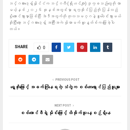
ဘင်္ဂလားဒေ့ရှ်နိုင်ငံက ဘင်္ဂလီ (ရိုဟင်ဂျာ) ဒုက္ခသည်တွေကို လာ
မယ့်နှစ် ၂၀၂၆ ခုနှစ်အတွင်းမှာ ရက္ခိုင်ပြည်ကို ပြန်လည်
ပို့ဆောင်သွားမှာဖြစ်ပြီး အဲဒီအတွက်ကို ကုလသမဂ္ဂနဲ့ ပူးပေါင်းသွားမယ်
ဆိုပြီးတော့ ဘင်္ဂလားဒေ့ရှ် အကြီးအကဲ မိုဟာမက် ယူနွတ်စ်က ပြောခဲ့ပါ
တယ်။
SHARE
0
PREVIOUS POST
ရွှေတိုးကြောင့် အခက်ကြုံနေရတဲ့ သံတွဲက စစ်ဘေးရှောင်ပြည်သူများ
NEXT POST
စစ်ကောင်စီရဲ့ မိုင်းကြောင့် ထိခိုက်သူ နေ့စဉ်ရှိနေ