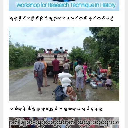
ရက္ခိုင်သမိုင်းဆိုင် ရာသုတေသနသင်တန်း ဖွင့်လှစ်မည်
စစ်တွေနဲ့ နီးတဲ့ ပုဏ္ဏားကျွန်းက ရွာသားတွေ နေရပ်စွန့်ခွာ