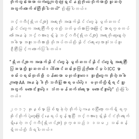
တိုက်တွန်းတာဟာ လက်တွေ့ကျတဲ့ ဖြေရှင်းနည်းကို ပေးလိုက်တာလို့ ယူဆတဲ့
အတွက် ထောက်ခံကြိုဆိုပါတယ်”
လို့ ပြောပါတယ်။
ဘင်္ဂလီ (ရိုဟင်ဂျာ) အရေးကို အနောက်နိုင်ငံတွေနဲ့ မွတ်ဆလင်
နိုင်ငံတွေက အရေးကြီးကိစ္စလို့ သတ်မှတ်ထားကြတာကြောင့် အာရက္ခတပ်
တော်အနေနဲ့ ဘင်္ဂလားဒေ့ရှ်နဲ့ ဘင်္ဂလီ (ရိုဟင်ဂျာ) အရေးကို ဆွေးနွေးတဲ့
အခါမှာ အထူးသတိထားဖို့ လိုအပ်တယ်လို့ နိုင်ငံရေး လေ့လာသုံးသပ်သူ
ဦးကြီးမြင့်က ထောက်ပြပါတယ်။
“ရိုဟင်ဂျာက အနောက်နိုင်ငံတွေနဲ့ မွတ်ဆလင်နိုင်ငံတွေရဲ့ အရေးကြီး
ပြဿနာလို့ ယူဆတယ်။ ဒေါ်အောင်ဆန်းစုကြည်ကိုတောင်မှပဲ ICC မှာ
ဖမ်းဝရမ်းထုတ်ဖို့ ဝန်လေးတာ မဟုတ်ဘူးလေ။ သူတို့တွေက ဆိုတဲ့အခါ
ကျတော့ AA အနေနဲ့ ဒါကို သတိပြုထားရမယ်ပေါ့။ မဟုတ်လို့ရှိရင် သူ့
အတွက် မကောင်းဘူးပေါ့။ သံတမန်ဆက်ဆံရေးမှာ မကောင်းဘူးပေါ့”
လို့ ပြောပါ
တယ်။
၂၀၁၇ ခုနှစ်မှာ ဖြစ်ပွားခဲ့တဲ့ တိုက်ပွဲကနေစပြီးတော့ လက်ရှိ ရက္
ခိုင်တိုက်ပွဲတွေကြောင့် နေရပ်စွန့်ခွာပြီး ဘင်္ဂလားဒေ့ရှ်နိုင်ငံကို ရောက်
ရှိနေတဲ့ ဘင်္ဂလီ (ရိုဟင်ဂျာ) ဒုက္ခသည် ၁ ဒသမ ၂ သန်းခန့်
ရှိတယ်လို့ သိရပါတယ်။