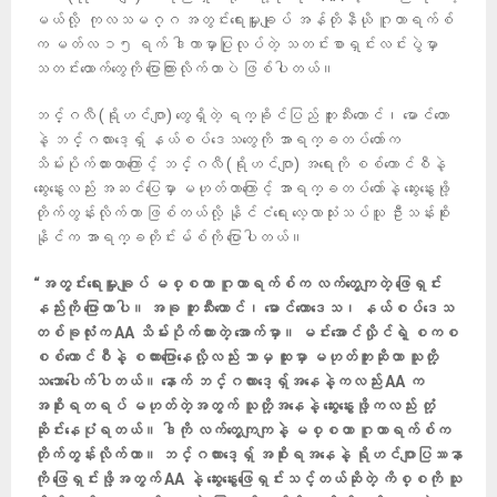
မယ်လို့ ကုလသမဂ္ဂ အတွင်းရေးမှူးချုပ် အန်တိုနီယို ဂူတာရက်စ်
က မတ်လ ၁၅ ရက် ဒါကာမှာပြုလုပ်တဲ့ သတင်းစာရှင်းလင်းပွဲမှာ
သတင်းထောက်တွေကို ပြောကြားလိုက်တာပဲ ​ဖြစ်ပါတယ်။
ဘင်္ဂလီ (ရိုဟင်ဂျာ) တွေရှိတဲ့ ရက္ခိုင်ပြည် ဘူးသီးတောင်၊ မောင်တော
နဲ့ ဘင်္ဂလားဒေ့ရှ် နယ်စပ်ဒေသတွေကို အာရက္ခတပ်တော်က
သိမ်းပိုက်ထားတာကြောင့် ဘင်္ဂလီ (ရိုဟင်ဂျာ) အရေးကို စစ်ကောင်စီနဲ့
ဆွေးနွေးလည်း အဆင်ပြေမှာ မဟုတ်တာကြောင့် အာရက္ခတပ်တော်နဲ့ ဆွေးနွေးဖို့
တိုက်တွန်းလိုက်တာ ဖြစ်တယ်လို့ နိုင်ငံရေး လေ့လာသုံးသပ်သူ ဦးသန်းစိုး
နိုင်က အာရက္ခတိုင်းမ်စ်ကို ပြောပါတယ်။
“အတွင်းရေးမှူးချုပ် မစ္စတာ ဂူတာရက်စ်က လက်တွေ့ကျတဲ့ ဖြေရှင်း
နည်းကို ပြောတာပါ။ အခု ဘူးသီးတောင်၊ မောင်တောဒေသ၊ နယ်စပ်ဒေသ
တစ်ခုလုံးက AA သိမ်းပိုက်ထားတဲ့ အောက်မှာ။ မင်းအောင်လှိုင်ရဲ့ စကစ
စစ်ကောင်စီနဲ့ စကားပြောနေလို့လည်း ဘာမှ ထူးမှာ မဟုတ်ဘူးဆိုတာ သူတို့
သဘောပေါက်ပါတယ်။ နောက် ဘင်္ဂလားဒေ့ရှ်အနေနဲ့ကလည်း AA က
အစိုးရတရပ် မဟုတ်တဲ့အတွက် သူတို့အနေနဲ့ ဆွေးနွေးဖို့ကလည်း တုံ့
ဆိုင်းနေပုံရတယ်။ ဒါကို လက်တွေ့ကျကျနဲ့ မစ္စတာ ဂူတာရက်စ်က
တိုက်တွန်းလိုက်တာ။ ဘင်္ဂလားဒေ့ရှ် အစိုးရအနေနဲ့ ရိုဟင်ဂျာပြဿနာ
ကို ဖြေရှင်းဖို့အတွက် AA နဲ့ ဆွေးနွေးဖြေရှင်းသင့်တယ်ဆိုတဲ့ ကိစ္စကို သူ