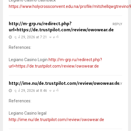
https://www.holycrossconvent.edu.na/profile/mitchellqwgtrevino9
http://m-grp.ru/redirect.php?
REPLY
url=https://de.trustpilot.com/review/owowear.de
ဇွန် 29, 2026 at 7:21 မနက်
References:
Legiano Casino Login
http://m-grp.ru/redirect.php?
url=https://de.trustpilot.com/review/owowear.de
http://ime.nu/de.trustpilot.com/review/owowear.de
REPLY
ဇွန် 29, 2026 at 8:46 မနက်
References:
Legiano Casino legal
http://ime.nu/de.trustpilot.com/review/owowear.de