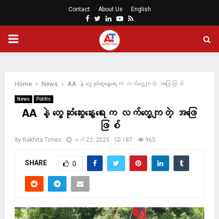
Contact
About Us
English
Facebook
Twitter
Linkedin
Youtube
Rss
PRIMARY
MENU
Home
News
AA နဲ့ တွေ့ဆုံဆွေးနွေးရေးက လက်တွေ့ကျတဲ့ အဖြေဖြစ်
News
Politic
AA နဲ့ တွေ့ဆုံဆွေးနွေးရေးက လက်တွေ့ကျတဲ့ အဖြေ
ဖြစ်
by
Rakhita Times
မတ် 22, 2025
187
965
SHARE
0