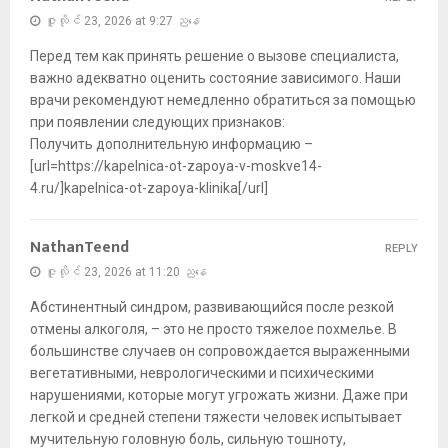
ဇူလိုင် 23, 2026 at 9:27 ညနေ
Перед тем как принять решение о вызове специалиста,
важно адекватно оценить состояние зависимого. Наши
врачи рекомендуют немедленно обратиться за помощью
при появлении следующих признаков:
Получить дополнительную информацию –
[url=https://kapelnica-ot-zapoya-v-moskve14-
4.ru/]kapelnica-ot-zapoya-klinika[/url]
NathanTeend
REPLY
ဇူလိုင် 23, 2026 at 11:20 ညနေ
Абстинентный синдром, развивающийся после резкой
отмены алкоголя, – это не просто тяжелое похмелье. В
большинстве случаев он сопровождается выраженными
вегетативными, неврологическими и психическими
нарушениями, которые могут угрожать жизни. Даже при
легкой и средней степени тяжести человек испытывает
мучительную головную боль, сильную тошноту,