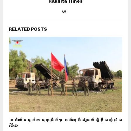
Rakhita Times
RELATED POSTS
စစ်ကော်မရှင်က ရက္ခိုင်မှာ စစ်ရေးစီမံချက် ရှိဦးမယ့်ပုံ မ
ပေါ်သေး