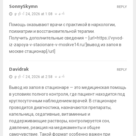
SonnySkymn
REPLY
ဇူလိုင် 24, 2026 at 1:08 မနက်
Помощь оказывают врачи с практикой в наркологии,
психиатрии и восстановительной терапии.
Получить дополнительные сведения – [url=https://vyvod-
iz-zapoya-v-stacionare-v-moskve14.ru/]вывод из запоя в
москве стационар[/url]
Davidrak
REPLY
ဇူလိုင် 24, 2026 at 2:58 မနက်
Вывод из запоя в стационаре — это медицинская помощь
в условиях полного контроля, где пациент находится под
круглосуточным наблюдением врачей. В стационаре
проводится диагностика, назначаются препараты,
капельница, седативные, витаминные и
поддерживающие растворы, контролируется сон,
давление, реакция на медикаменты и общее
самочувствие. Такой формат особенно важен при