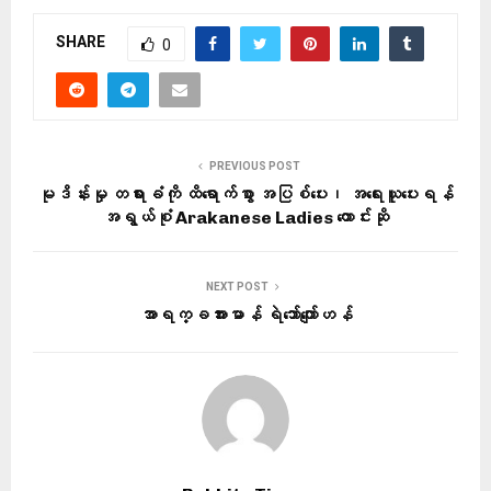
SHARE
0
PREVIOUS POST
မုဒိန်းမှု တရားခံကို ထိရောက်စွာ အပြစ်ပေး၊ အရေးယူပေးရန်
အရွယ်စုံ Arakanese Ladies တောင်းဆို
NEXT POST
အာရက္ခအားမာန် ရဲဘော်ကျော်ဟန်