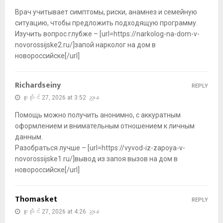
Врач учитывает симптомы, риски, анамнез и семейную
ситуацию, чтобы предложить подходящую программу.
Изучить вопрос глубже – [url=https://narkolog-na-dom-v-
novorossijske2.ru/]запой нарколог на дом в
новороссийске[/url]
Richardseiny
REPLY
ဇူလိုင် 27, 2026 at 3:52 ညနေ
Помощь можно получить анонимно, с аккуратным
оформлением и внимательным отношением к личным
данным.
Разобраться лучше – [url=https://vyvod-iz-zapoya-v-
novorossijske1.ru/]вывод из запоя вызов на дом в
новороссийске[/url]
Thomasket
REPLY
ဇူလိုင် 27, 2026 at 4:26 ညနေ