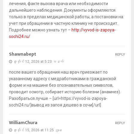
лечения, факте вызова врача или необходимости
дальнейшего наблюдения. Документы оформляются
только в пределах медицинской работы, а постановки на
учет при обращении в частную клинику не происходит.
Подробнее можно узнать тут –
http://vyvod-is-zapoya-
sochi24.ru/
Shawnabept
REPLY
ဇူလိုင် 12, 2026 at 5:23 မနက်
после вашего обращения наш врач приезжает по
указанному адресу с медработниками в гражданской
форме и на машине без опознавательных символов,
проводит осмотр, собирает историю болезни (анамнез).
Разобраться лучше – [url=https://vyvod-is-zapoya-
sochi24.ru/]вывод из запоя дешево в сочи[/url]
WilliamChura
REPLY
ဇူလိုင် 15, 2026 at 11:25 ညနေ