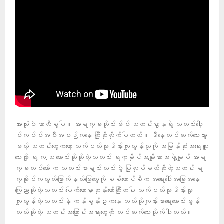
အားလုံးပဲ သာလီစွပါ။ အာရက္ခတိုင်းမ်စ် သတင်းဌာနရဲ့ သတင်းပေါ့
စ်ကပ်စ်အစီအစဉ်ကနေ ကြိုဆိုလိုက်ပါတယ်။ ဒီနေ့တင်ဆက်ပေးသွား
မယ့် သတင်းတွေကတော့ သက်ငယ်မုဒိန်းကျူးလွန်သူကို အမြန်ဆုံးအရေးယူ
ပေးဖို့ ရ.က.သ တောင်းဆိုဆိုတဲ့သတင်း ရက္ခိုင်အမျိုးသားအဖွဲ့ချုပ် အာရ
က္ခတပ်တော် က သတင်းစာရှင်းလင်းပွဲ ပြုလုပ်မယ်ဆိုတဲ့သတင်း ရ
က္ခိုင်ကလွတ်မြောက်နယ်မြေတွေကို စစ်ကောင်စီက အရေးပေါ်အခြေအနေ
ကြေညာဆိုတဲ့သတင်း ပေါက်တောမှာဘုန်းတော်ကြီးတပါး သက်ငယ်မုဒိန်းမှု
ကျူးလွန်တဲ့သတင်းနဲ့ ကန်စွန်းဥကနေ ဘယ်လိုကျန်းမာရေးကောင်းမွန်
တယ်ဆိုတဲ့ သတင်းအကြောင်းအရာတွေကို တင်ဆက်ပေးလိုက်ပါတယ်။