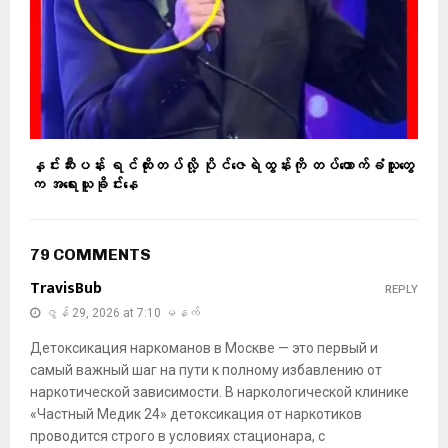
နှင်းဆီးပန်း ရင်ထိုးတပ်လို့ ပိုင်ဇေရဲထွန်းကို တပ်ထောက်ခံသူတွေ
က အရေးယူခိုင်းနေ
79 COMMENTS
TravisBub
REPLY
ဇွန် 29, 2026 at 7:10 မနက်
Детоксикация наркоманов в Москве — это первый и
самый важный шаг на пути к полному избавлению от
наркотической зависимости. В наркологической клинике
«Частный Медик 24» детоксикация от наркотиков
проводится строго в условиях стационара, с