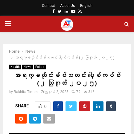
Contact
About Us
English
Facebook
Twitter
Linkedin
Youtube
Rss
PRIMARY
MENU
Home
News
အာရက္ခတိုင်းမ်စ်သတင်း ပေါ့စ်ကပ်စ် (၂ သြဂုတ် ၂၀၂၅)
Health
News
Politic
အာရက္ခတိုင်းမ်စ်သတင်း ပေါ့စ်ကပ်စ်
(၂ သြဂုတ် ၂၀၂၅)
by
Rakhita Times
ဩဂုတ် 2, 2025
79
346
SHARE
0