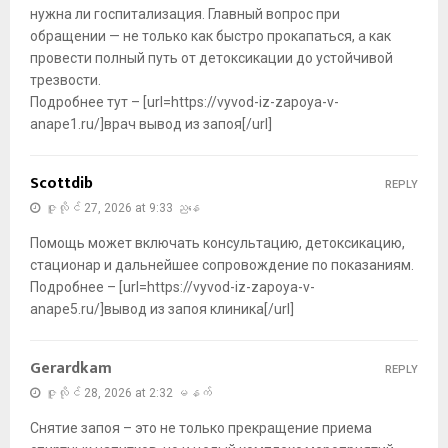
нужна ли госпитализация. Главный вопрос при
обращении — не только как быстро прокапаться, а как
провести полный путь от детоксикации до устойчивой
трезвости.
Подробнее тут – [url=https://vyvod-iz-zapoya-v-
anape1.ru/]врач вывод из запоя[/url]
Scottdib
REPLY
ဇူလိုင် 27, 2026 at 9:33 ညနေ
Помощь может включать консультацию, детоксикацию,
стационар и дальнейшее сопровождение по показаниям.
Подробнее – [url=https://vyvod-iz-zapoya-v-
anape5.ru/]вывод из запоя клиника[/url]
Gerardkam
REPLY
ဇူလိုင် 28, 2026 at 2:32 မနက်
Снятие запоя – это не только прекращение приема