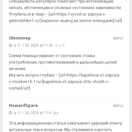
Специалисты регулярно помогают при интоксикации,
запоях, абстиненции и сложных состояниях зависимости.
Углубиться в тему – [url=https://vyvod-iz-zapoya-v-
gelendzhike1.ru/]нарколог вывод из запоя геленджик[/url]
Glennmep
REPLY
ဇူလိုင် 25, 2026 at 11:56 မနက်
Схема помощи зависит от состояния, стажа
употребления, противопоказаний и дальнейших целей
лечения.
Изучить вопрос глубже – [url=https://kapelnica-ot-zapoya-
v-moskve14-1.ru/]kapelnica-ot-zapoya-chto-vhodit-v-
sostav[/url]
HowardSpara
REPLY
ဇူလိုင် 25, 2026 at 7:14 ညနေ
Эта информационная статья охватывает широкий спектр
актуальных тем и вопросов. Мы стремимся осветить