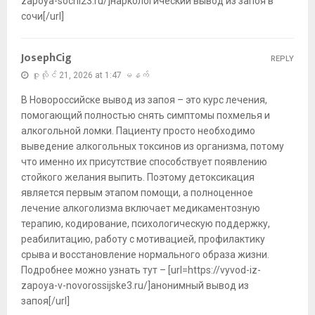
zapoya-sochi23.ru/]наркологический вывод из запоя в
сочи[/url]
JosephCig
REPLY
ဇူလိုင် 21, 2026 at 1:47 မနက်
В Новороссийске вывод из запоя – это курс лечения,
помогающий полностью снять симптомы похмелья и
алкогольной ломки. Пациенту просто необходимо
выведение алкогольных токсинов из организма, потому
что именно их присутствие способствует появлению
стойкого желания выпить. Поэтому детоксикация
является первым этапом помощи, а полноценное
лечение алкоголизма включает медикаментозную
терапию, кодирование, психологическую поддержку,
реабилитацию, работу с мотивацией, профилактику
срыва и восстановление нормального образа жизни.
Подробнее можно узнать тут – [url=https://vyvod-iz-
zapoya-v-novorossijske3.ru/]анонимный вывод из
запоя[/url]