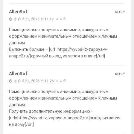
AllenSof
REPLY
ဇူလိုင် 21, 2026 at 11:17 မနက်
Помощь можно получить анонимно, с аккуратным
оформлением и внимательным отношением к личным
данным.
Выяснить больше – [url=https://vyvod-iz-zapoya-v-
anape2.ru/]срочный вывод из запоя в анапе[/url]
AllenSof
REPLY
ဇူလိုင် 21, 2026 at 11:26 မနက်
Помощь можно получить анонимно, с аккуратным
оформлением и внимательным отношением к личным
данным.
Получить дополнительную информацию –
[url=https://vyvod-iz-zapoya-v-anape2.ru/]вывод из запоя
на дому[/url]