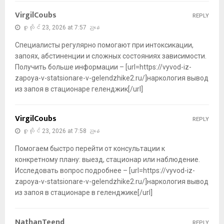
VirgilCoubs
REPLY
ဇူလိုင် 23, 2026 at 7:57 ညနေ
Специалисты регулярно помогают при интоксикации,
запоях, абстиненции и сложных состояниях зависимости.
Получить больше информации – [url=https://vyvod-iz-
zapoya-v-statsionare-v-gelendzhike2.ru/]наркология вывод
из запоя в стационаре геленджик[/url]
VirgilCoubs
REPLY
ဇူလိုင် 23, 2026 at 7:58 ညနေ
Помогаем быстро перейти от консультации к
конкретному плану: выезд, стационар или наблюдение.
Исследовать вопрос подробнее – [url=https://vyvod-iz-
zapoya-v-statsionare-v-gelendzhike2.ru/]наркология вывод
из запоя в стационаре в геленджике[/url]
NathanTeend
REPLY