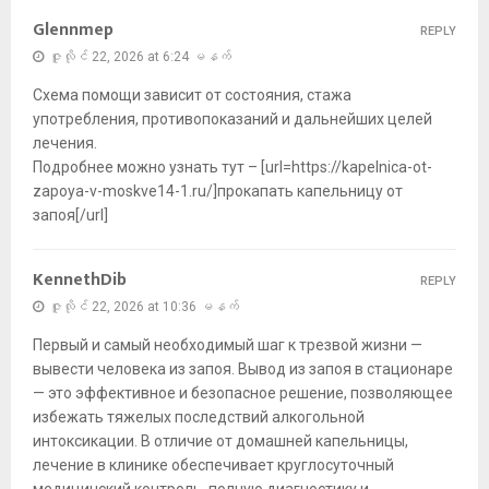
Glennmep
REPLY
ဇူလိုင် 22, 2026 at 6:24 မနက်
Схема помощи зависит от состояния, стажа
употребления, противопоказаний и дальнейших целей
лечения.
Подробнее можно узнать тут – [url=https://kapelnica-ot-
zapoya-v-moskve14-1.ru/]прокапать капельницу от
запоя[/url]
KennethDib
REPLY
ဇူလိုင် 22, 2026 at 10:36 မနက်
Первый и самый необходимый шаг к трезвой жизни —
вывести человека из запоя. Вывод из запоя в стационаре
— это эффективное и безопасное решение, позволяющее
избежать тяжелых последствий алкогольной
интоксикации. В отличие от домашней капельницы,
лечение в клинике обеспечивает круглосуточный
медицинский контроль, полную диагностику и