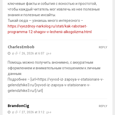
ключевые факты и события с ясностью и простотой,
чтобы каждый читатель мог извлечь из нее полезные
знания и полезные инсайты.
Тыкай сюда — узнаешь много интересного –
https://vyezdnoy-narkolog.ru/stati/kak-rabotaet-
programma-12-shagov-v-lechenii-alkogolizma.html
CharlesEmbob
REPLY
ဇူလိုင် 26, 2026 at 6:07 ညနေ
Помощь можно получить анонимно, с аккуратным
оформлением и внимательным отношением к личным
данным.
Подробнее – [url=https://vyvod-iz-zapoya-v-statsionare-v-
gelendzhike3.ru/]vyvod-iz-zapoya-v-statsionare-v-
gelendzhike3.ru/[/url]
BrandonCig
REPLY
ဇူလိုင် 27, 2026 at 3:12 ညနေ