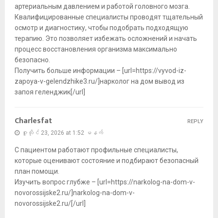
артериальным давлением и работой головного мозга.
Квалифицированные специалисты проводят тщательный
осмотр и диагностику, чтобы подобрать подходящую
терапию. Это позволяет избежать осложнений и начать
процесс восстановления организма максимально
безопасно.
Получить больше информации – [url=https://vyvod-iz-
zapoya-v-gelendzhike3.ru/]нарколог на дом вывод из
запоя геленджик[/url]
Charlesfat
REPLY
ဇူလိုင် 23, 2026 at 1:52 မနက်
С пациентом работают профильные специалисты,
которые оценивают состояние и подбирают безопасный
план помощи.
Изучить вопрос глубже – [url=https://narkolog-na-dom-v-
novorossijske2.ru/]narkolog-na-dom-v-
novorossijske2.ru/[/url]