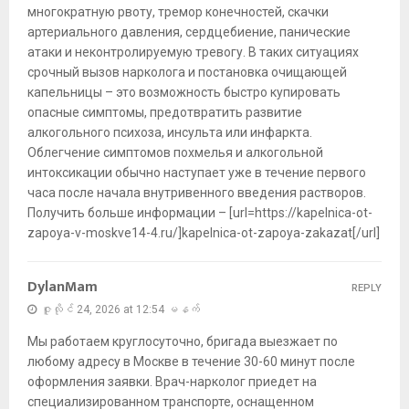
многократную рвоту, тремор конечностей, скачки
артериального давления, сердцебиение, панические
атаки и неконтролируемую тревогу. В таких ситуациях
срочный вызов нарколога и постановка очищающей
капельницы – это возможность быстро купировать
опасные симптомы, предотвратить развитие
алкогольного психоза, инсульта или инфаркта.
Облегчение симптомов похмелья и алкогольной
интоксикации обычно наступает уже в течение первого
часа после начала внутривенного введения растворов.
Получить больше информации – [url=https://kapelnica-ot-
zapoya-v-moskve14-4.ru/]kapelnica-ot-zapoya-zakazat[/url]
DylanMam
REPLY
ဇူလိုင် 24, 2026 at 12:54 မနက်
Мы работаем круглосуточно, бригада выезжает по
любому адресу в Москве в течение 30-60 минут после
оформления заявки. Врач-нарколог приедет на
специализированном транспорте, оснащенном