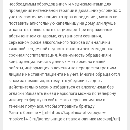
необходимым оборудованием и медикаментами для
проведения интенсивной терапии в домашних условиях. С
учетом состояния пациента врач определяет, можно ли
поставить алкогольную капельницу на дому или лучше
откапать от алкоголя в стационаре. При выраженном
абстинентном синдроме, спутанности сознания,
серьезном риске алкогольного психоза или наличии
тяжелой сердечной недостаточности рекомендована
срочная госпитализация. Анонимность обращения и
конфиденциальность данных — это основа нашей
работы, информация о лечении не передается третьим
лицам и не ставит пациента на учет. Многие обращаются
к нам за помощью, потому что убедились: здесь
действительно можно избавиться от алкоголизма без
огласки. Заказать выезд нарколога можно по телефону
или через форму на сайте — мы перезвоним вам в
течение получаса, чтобы отправить бригаду.
Узнать больше – [url=https://kapelnica-ot-zapoya-v-
moskve14-3.ru/]капельница от запоя клиника москва[/url]