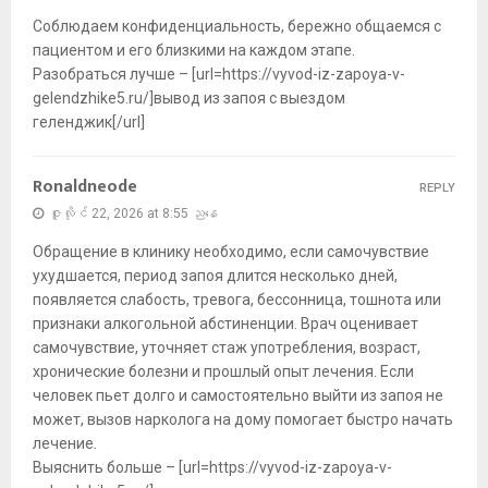
Соблюдаем конфиденциальность, бережно общаемся с
пациентом и его близкими на каждом этапе.
Разобраться лучше – [url=https://vyvod-iz-zapoya-v-
gelendzhike5.ru/]вывод из запоя с выездом
геленджик[/url]
Ronaldneode
REPLY
ဇူလိုင် 22, 2026 at 8:55 ညနေ
Обращение в клинику необходимо, если самочувствие
ухудшается, период запоя длится несколько дней,
появляется слабость, тревога, бессонница, тошнота или
признаки алкогольной абстиненции. Врач оценивает
самочувствие, уточняет стаж употребления, возраст,
хронические болезни и прошлый опыт лечения. Если
человек пьет долго и самостоятельно выйти из запоя не
может, вызов нарколога на дому помогает быстро начать
лечение.
Выяснить больше – [url=https://vyvod-iz-zapoya-v-