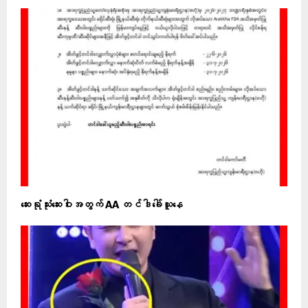
ဆေးရုံသုံးဆေးဝါးအတွက် AA တင်ဒါခေါ်ယူနေ