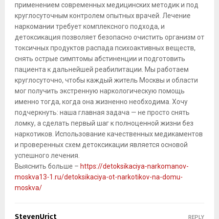
применением современных медицинских методик и под
круглосуточным контролем опытных врачей. Лечение
наркомании требует комплексного подхода, и
детоксикация позволяет безопасно очистить организм от
токсичных продуктов распада психоактивных веществ,
снять острые симптомы абстиненции и подготовить
пациента к дальнейшей реабилитации. Мы работаем
круглосуточно, чтобы каждый житель Москвы и области
мог получить экстренную наркологическую помощь
именно тогда, когда она жизненно необходима. Хочу
подчеркнуть: наша главная задача — не просто снять
ломку, а сделать первый шаг к полноценной жизни без
наркотиков. Использование качественных медикаментов
и проверенных схем детоксикации является основой
успешного лечения.
Выяснить больше –
https://detoksikaciya-narkomanov-
moskva13-1.ru/detoksikaciya-ot-narkotikov-na-domu-
moskva/
StevenUrict
REPLY