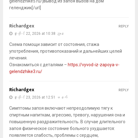
gelendzhike5.ru/]вывод из запоя вызов на дом
геленджик[/url]
Richardgex
REPLY
ဇူလိုင် 22, 2026 at 10:38 ညနေ
Схема помощи зависит от состояния, стажа
употребления, противопоказаний и дальнейших целей
лечения.
Ознакомиться с деталями –
https://vyvod-iz-zapoya-v-
gelendzhike3.ru/
Richardgex
REPLY
ဇူလိုင် 23, 2026 at 12:51 မနက်
Симптомы запоя включают непреодолимую тягу к
спиртным напиткам, агрессию, тревогу, нарушения сна и
повышенную раздражительность. В случае длительного
запоя физическое состояние больного ухудшается:
появляется слабость, проблемы с сердцем,