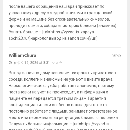
после вашего обращения наш врач приезжает по
указанному адресу с медработниками в гражданской
форме и на машине без опознавательных символов,
проводит осмотр, собирает историю болезни (анамнез).
Узнать больше – [url=https://vyvod-is-zapoya-
sochi23.ru/]нарколог вывод из запоя сочи[/url]
WilliamChura
REPLY
ဇူလိုင် 16, 2026 at 8:31 မနက်
Вывод запоя на дому позволяет сохранить приватность:
соседи, коллеги и знакомые не узнают о визите врача.
Наркологическая служба работает анонимно, поэтому
постановки на учет не происходит, а информация о
пациенте не передается третьим лицам. Гарантия
конфиденциальности особенно важна для тех, кто
постоянно работает с людьми, занимает ответственное
место или переживает за репутацию близкого человека.
Получить больше информации – [url=https://vyvod-is-