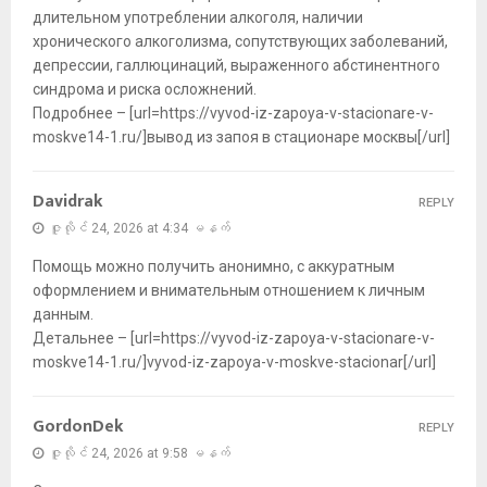
длительном употреблении алкоголя, наличии
хронического алкоголизма, сопутствующих заболеваний,
депрессии, галлюцинаций, выраженного абстинентного
синдрома и риска осложнений.
Подробнее – [url=https://vyvod-iz-zapoya-v-stacionare-v-
moskve14-1.ru/]вывод из запоя в стационаре москвы[/url]
Davidrak
REPLY
ဇူလိုင် 24, 2026 at 4:34 မနက်
Помощь можно получить анонимно, с аккуратным
оформлением и внимательным отношением к личным
данным.
Детальнее – [url=https://vyvod-iz-zapoya-v-stacionare-v-
moskve14-1.ru/]vyvod-iz-zapoya-v-moskve-stacionar[/url]
GordonDek
REPLY
ဇူလိုင် 24, 2026 at 9:58 မနက်