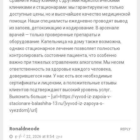
Сравните нашу клинику с другими наркологическими
клиниками и стационарами: мы гарантируем не только
доступные цены, но и высочайшее качество медицинской
помощи. Наши специалисты ежедневно проводят вывод
из запоев, детоксикацию и кодирование. В арсенале
врачей — только проверенные препараты и
оборудование. Капельница на дому также возможна,
однако стационарное лечение позволяет полностью
контролировать состояние пациента, что особенно
важно при тяжелых отравлениях алкоголем. Мы несем
ответственность за здоровье каждого человека,
доверившегося нам. У нас есть все необходимые
сертификаты и лицензии, а положительные отзывы
клиентов подтверждают высокий уровень услуг.
Выяснить больше – [url=https://vyvod-iz-zapoia-v-
stacionare-balashiha-13.ru/]vyvod-iz-zapoya-s-
vyezdom[/url]
Ronaldneode
REPLY
ဇူလိုင် 22, 2026 at 8:54 ညနေ