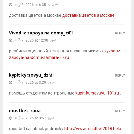
ဧပြီ 5, 2026 at 6:35 မနက်
доставка цветов а москве
доставка цветов а москве
.
Vivod iz zapoya na domy_ciEl
REPLY
ဧပြီ 7, 2026 at 12:38 ညနေ
реабилитационный центр для наркозависимых
vyvod-iz-
zapoya-na-domu-samara-17.ru
.
kypit kyrsovyu_dzMl
REPLY
ဧပြီ 7, 2026 at 3:29 ညနေ
помощь студентам контрольные
kupit-kursovuyu-101.ru
.
mostbet_ruoa
REPLY
ဧပြီ 7, 2026 at 3:57 ညနေ
mostbet cashback podmínky
http://www.mostbet2018.help