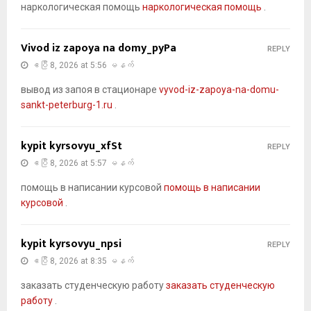
наркологическая помощь
наркологическая помощь
.
Vivod iz zapoya na domy_pyPa
REPLY
ဧပြီ 8, 2026 at 5:56 မနက်
вывод из запоя в стационаре
vyvod-iz-zapoya-na-domu-
sankt-peterburg-1.ru
.
kypit kyrsovyu_xfSt
REPLY
ဧပြီ 8, 2026 at 5:57 မနက်
помощь в написании курсовой
помощь в написании
курсовой
.
kypit kyrsovyu_npsi
REPLY
ဧပြီ 8, 2026 at 8:35 မနက်
заказать студенческую работу
заказать студенческую
работу
.