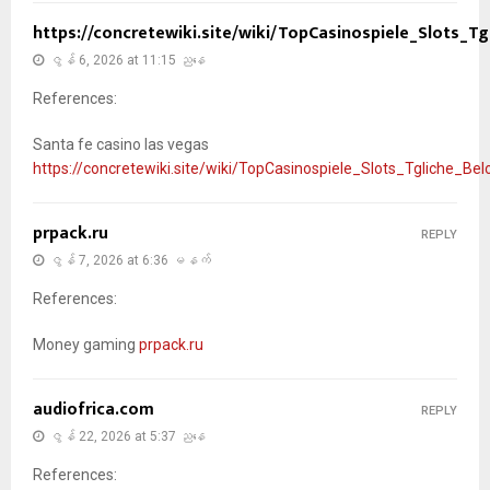
https://concretewiki.site/wiki/TopCasinospiele_Slots_T
ဇွန် 6, 2026 at 11:15 ညနေ
References:
Santa fe casino las vegas
https://concretewiki.site/wiki/TopCasinospiele_Slots_Tgliche_Be
prpack.ru
REPLY
ဇွန် 7, 2026 at 6:36 မနက်
References:
Money gaming
prpack.ru
audiofrica.com
REPLY
ဇွန် 22, 2026 at 5:37 ညနေ
References: