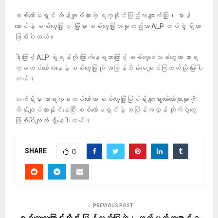
စစ်ကော်မရှင် ထိန်းချုပ်ထားတဲ့ ရက္ခိုင်ပြည်က ​ကျောက်ဖြူ၊ မာန်
အောင်နဲ့ စစ်တွေမြို့ ၃ မြို့မှာ စစ်တွေမြို့တခုတည်းသာ ALP တပ်ဖွဲ့ ရှိတာ
ဖြစ်ပါတယ်။
ဒါ့​ကြောင့် ALP ရဲ့ရန်ကို ကြောက်နေရတာကြောင့် စစ်တွေဒေသခံတွေဟာ အာရ
က္ခတပ်တော်အနေနဲ့ စစ်တွေမြို့ကို အမြန်သိမ်းစေချင်ကြတယ်လို့ ပြောပါ
တယ်။
လက်ရှိမှာ အာရက္ခတပ်တော်ဟာ စစ်တွေမြို့ပြင်ရှိ ကျေးရွာတော်တော်များများကို
ထိန်းချုပ်ထားနိုင်နေပြီး စစ်ကော်မရှင်နဲ့ အပြန်အလှန် တိုက်ပွဲတွေ
ဖြစ်ပေါ်လျက် ရှိနေပါတယ်။
SHARE
0
PREVIOUS POST