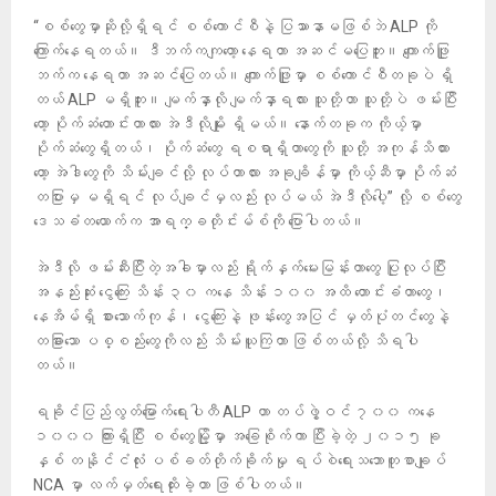
“စစ်တွေမှာဆိုလို့ရှိရင် စစ်ကောင်စီနဲ့ ပြဿာနာမဖြစ်ဘဲ ALP ကို
ကြောက်နေရတယ်။ ဒီဘက်ကကျတော့ နေရတာ အဆင်မပြေဘူး။ ​ကျောက်ဖြူ
ဘက်က နေရတာ အဆင်ပြေတယ်။ ကျောက်ဖြူမှာ စစ်ကောင်စီတခုပဲ ရှိ
တယ် ALP မရှိဘူး။ မျက်နှာလို မျက်နှာရလား သူတို့ဟာ သူတို့ပဲ ဖမ်းပြီး
တော့ ပိုက်ဆံတောင်းတာလား အဲဒီလိုမျိုး ရှိမယ်။ နောက်တခုက ကိုယ့်မှာ
ပိုက်ဆံတွေရှိတယ်၊ ပိုက်ဆံတွေ ရစရာရှိတာတွေကို သူတို့ အကုန်သိထား
တော့ အဲဒါတွေကို သိမ်းချင်လို့ လုပ်တာလား အခုချိန်မှာ ကိုယ့်ဆီမှာ ပိုက်ဆံ
တပြားမှ မရှိရင် လုပ်ချင်မှလည်း လုပ်မယ် အဲဒီလိုပေါ့” လို့ စစ်တွေ
ဒေသခံတယောက်က အာရက္ခတိုင်းမ်စ်ကို ပြောပါတယ်။
အဲဒီလို ဖမ်းဆီးပြီးတဲ့အခါမှာလည်း ရိုက်နှက်မေးမြန်းတာတွေ ပြုလုပ်ပြီး
အနည်းဆုံး ငွေကြေး သိန်း ၃၀ ကနေ သိန်း ၁၀၀ အထိ တောင်းခံတာတွေ၊
နေအိမ်ရှိ စားသောက်ကုန်၊ ငွေကြေးနဲ့ ဖုန်းတွေအပြင် မှတ်ပုံတင်တွေနဲ့
တခြားသော ပစ္စည်းတွေကိုလည်း သိမ်းယူကြတာ ဖြစ်တယ်လို့ သိရပါ
တယ်။
ရခိုင်ပြည်လွတ်မြောက်ရေးပါတီ ALP ဟာ တပ်ဖွဲ့ဝင် ၇၀၀ ကနေ
၁၀၀၀ ကြားရှိပြီး စစ်တွေမြို့မှာ အခြေစိုက်ကာ ပြီးခဲ့တဲ့ ၂၀၁၅ ခု
နှစ် တနိုင်ငံလုံး ပစ်ခတ်တိုက်ခိုက်မှု ရပ်စဲရေးသဘောတူစာချုပ်
NCA မှာ လက်မှတ်ရေးထိုးခဲ့တာ ဖြစ်ပါတယ်။