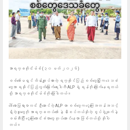
အာရက္ခတိုင်းမ်စ် (၃၀ မတ် ၂၀၂၆)
စစ်ကော်မရှင် ထိန်းချုပ်ထားတဲ့ ရက္ခိုင်ပြည် စစ်တွေမြို့က ဒေသခံ
တွေဟာ ရခိုင်ပြည်လွတ်မြောက်ရေးပါတီ ALP ရဲ့ ရန်ကို ကြောက်နေရတယ်
လို့ အာရက္ခတိုင်းမ်စ်ကို ပြောပါတယ်။
ဒေါ်စောမြရာဇာလင်း ဦးဆောင်တဲ့ ALP ဟာ စစ်တွေက ငွေကြေးအတန်အသင့်
ရှိတဲ့သူတွေကို အာရက္ခတပ်တော် နဲ့ နီးစပ်တယ်ဆိုတဲ့ စွပ်စွဲချက်နဲ့
ဖမ်းဆီးပြီး ငွေကြေးတောင်းခံတာတွေ လုပ်ဆောင်နေတာ ဖြစ်တယ်လို့ ဆိုပါ
တယ်။