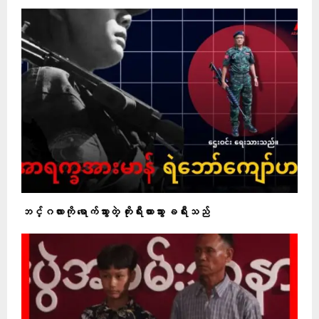
ဘင်္ဂလားကို ရောက်သွားတဲ့ ကိုးရီးယားသွား ခရီးသည်