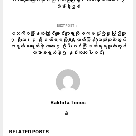
စစ်တွေလေကြောင်းလိုင်း ပြန်လည်ပြေးဆွဲ၊ လက်မှတ်တစောင် ၇
သိန်းခွဲဖြစ်
NEXT POST
ပလက်ဝမြို့နယ် ကြောင်ချောင်းကျေးရွာကို စကမ ဗုံးကြဲမှု ပြည်သူ
၇ ဦးသေ၊ ၄ ဦး ဒဏ်ရာရလို့ AA ထုတ်ပြန်(သေဆုံးသူထဲတွင်
အရွယ်မရောက်တဲ့ ကလေး ၄ ဦး ပါဝင်ပြီး ဒဏ်ရာရသူထဲတွင်
လသားအရွယ်နဲ့ ၅ နှစ်ကလေး ပါဝင်)
Rakhita Times
RELATED POSTS