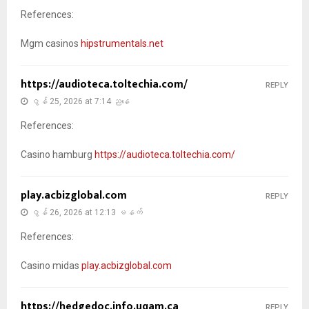
References:
Mgm casinos
hipstrumentals.net
https://audioteca.toltechia.com/
REPLY
ဇွန် 25, 2026 at 7:14 ညနေ
References:
Casino hamburg
https://audioteca.toltechia.com/
play.acbizglobal.com
REPLY
ဇွန် 26, 2026 at 12:13 မနက်
References:
Casino midas
play.acbizglobal.com
https://hedgedoc.info.uqam.ca
REPLY