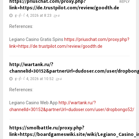
https://priuschat.com/proxy.php?
REPLY
link=https://de.trustpilot.com/review/goodth.de
ဇူလိုင် 4, 2026 at 8:23 ညနေ
References:
Legiano Casino Gratis Spins
https://priuschat.com/proxy.php?
link=https://de.trustpilot.com/review/goodth.de
http://wartank.ru/?
channelId=30152&partnerUrl=dudoser.com/user/dropbon
ဇူလိုင် 4, 2026 at 10:52 ညနေ
References:
Legiano Casino Web App
http://wartank.ru/?
channelId=30152&partnerUrl=dudoser.com/user/dropbongo52/
https://smolbattle.ru/proxy.php?
link=https://boardgameswiki.site/wiki/Legiano_Casino_