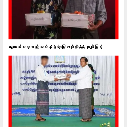
ရှေးဟောင်းပစ္စည်း အပ်နှံခဲ့တဲ့ မြေးအဖိုးကို AA ဆုချီးမြှင့်