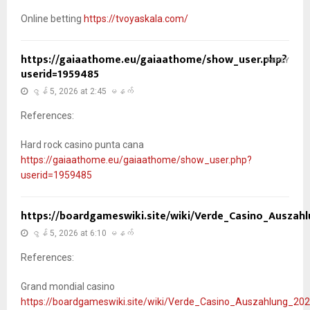
Online betting
https://tvoyaskala.com/
https://gaiaathome.eu/gaiaathome/show_user.php?
REPLY
userid=1959485
ဇွန် 5, 2026 at 2:45 မနက်
References:
Hard rock casino punta cana
https://gaiaathome.eu/gaiaathome/show_user.php?
userid=1959485
https://boardgameswiki.site/wiki/Verde_Casino_Ausza
ဇွန် 5, 2026 at 6:10 မနက်
References:
Grand mondial casino
https://boardgameswiki.site/wiki/Verde_Casino_Auszahlung_2