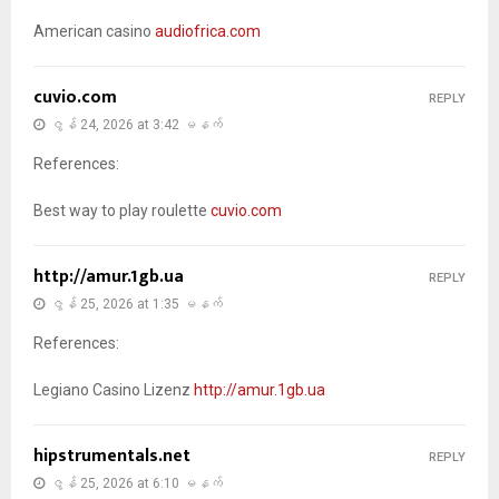
American casino
audiofrica.com
cuvio.com
REPLY
ဇွန် 24, 2026 at 3:42 မနက်
References:
Best way to play roulette
cuvio.com
http://amur.1gb.ua
REPLY
ဇွန် 25, 2026 at 1:35 မနက်
References:
Legiano Casino Lizenz
http://amur.1gb.ua
hipstrumentals.net
REPLY
ဇွန် 25, 2026 at 6:10 မနက်