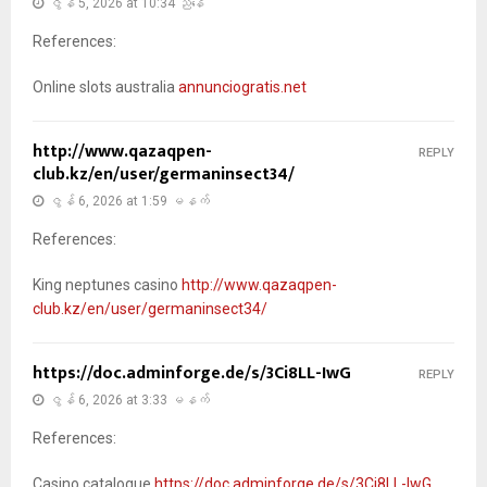
ဇွန် 5, 2026 at 10:34 ညနေ
References:
Online slots australia
annunciogratis.net
http://www.qazaqpen-
REPLY
club.kz/en/user/germaninsect34/
ဇွန် 6, 2026 at 1:59 မနက်
References:
King neptunes casino
http://www.qazaqpen-
club.kz/en/user/germaninsect34/
https://doc.adminforge.de/s/3Ci8LL-IwG
REPLY
ဇွန် 6, 2026 at 3:33 မနက်
References:
Casino catalogue
https://doc.adminforge.de/s/3Ci8LL-IwG