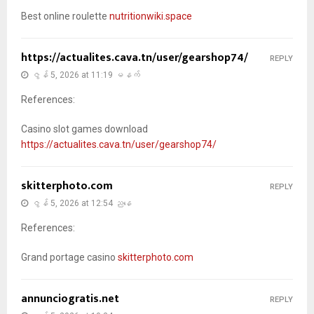
Best online roulette
nutritionwiki.space
https://actualites.cava.tn/user/gearshop74/
REPLY
ဇွန် 5, 2026 at 11:19 မနက်
References:
Casino slot games download
https://actualites.cava.tn/user/gearshop74/
skitterphoto.com
REPLY
ဇွန် 5, 2026 at 12:54 ညနေ
References:
Grand portage casino
skitterphoto.com
annunciogratis.net
REPLY