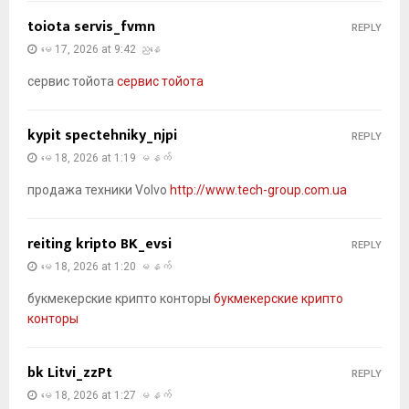
toiota servis_fvmn
REPLY
မေ 17, 2026 at 9:42 ညနေ
сервис тойота
сервис тойота
kypit spectehniky_njpi
REPLY
မေ 18, 2026 at 1:19 မနက်
продажа техники Volvo
http://www.tech-group.com.ua
reiting kripto BK_evsi
REPLY
မေ 18, 2026 at 1:20 မနက်
букмекерские крипто конторы
букмекерские крипто
конторы
bk Litvi_zzPt
REPLY
မေ 18, 2026 at 1:27 မနက်