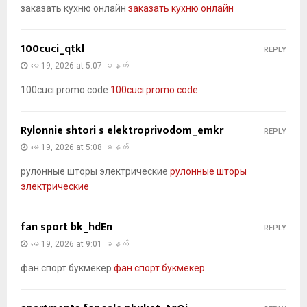
заказать кухню онлайн
заказать кухню онлайн
100cuci_qtkl
REPLY
မေ 19, 2026 at 5:07 မနက်
100cuci promo code
100cuci promo code
Rylonnie shtori s elektroprivodom_emkr
REPLY
မေ 19, 2026 at 5:08 မနက်
рулонные шторы электрические
рулонные шторы
электрические
fan sport bk_hdEn
REPLY
မေ 19, 2026 at 9:01 မနက်
фан спорт букмекер
фан спорт букмекер