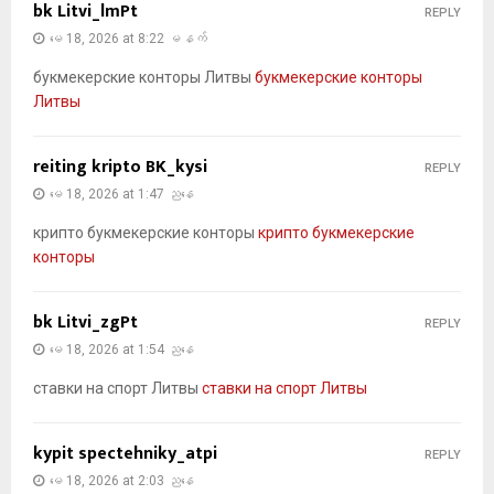
bk Litvi_lmPt
REPLY
မေ 18, 2026 at 8:22 မနက်
букмекерские конторы Литвы
букмекерские конторы
Литвы
reiting kripto BK_kysi
REPLY
မေ 18, 2026 at 1:47 ညနေ
крипто букмекерские конторы
крипто букмекерские
конторы
bk Litvi_zgPt
REPLY
မေ 18, 2026 at 1:54 ညနေ
ставки на спорт Литвы
ставки на спорт Литвы
kypit spectehniky_atpi
REPLY
မေ 18, 2026 at 2:03 ညနေ