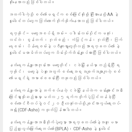
တိုးနေတာလည်း ဖြစ်ပါတယ်။
အထက်ပါကဲ့သို့ စစ်ကော်မရှင်က စစ်ကြောင်းထိုးဖို့ ကြိုးစားနေလို့ AA နဲ့
ပူးပေါင်းတပ်တွေက ဖြတ်တောက် တိုက်ခိုက်နေတာလည်း ဖြစ်ပါတယ်။
ရက္ခိုင် – မကွေးအစပ်ရှိ အမ်း – ပဒါန်းလမ်းပိုင်းက မထုံး၊
လင်းတဲ၊ စွန်တက် ၊ ဂုတ်စည်း ၊ ကံမြင့်ကန်၊ ဂုတ်ကြီး၊ ကြက်
ရေစမ်း၊ ပိန်ရေစမ်းနဲ့ ပဇီကျေးရွာတွေကိုလည်း အာရက္ခတပ်တော် နဲ့
ပူးပေါင်းမဟာမိတ်တပ်တွေက သိမ်းပိုက်ထိန်းချုပ်ထားပြီး ဖြစ်ပါတယ်။
နတ်ရေကန်ဗျူဟာကုန်းဟာ မကွေးတိုင်း၊ ငဖဲမြို့နယ်မှာ တည်ရှိပြီး ရ
က္ခိုင်၊ မကွေးနဲ့ ပဲခူးအတွက် စစ်ရေးအရ အချက်အချာကျတဲ့ စစ်
ကော်မရှင်ရဲ့ အမာခံစခန်းကြီး တခုလည်း ဖြစ်ပါတယ်။
နတ်ရေကန်ဗျူဟာနဲ့ ဆက်စပ်နေတဲ့ ငဖဲမြို့နယ်ထဲက မန်းချောင်းအနီး
ကြောင်နွားသိုးဆည်နားမှာ မတ်လ ၂၅ ရက်က တိုက်ပွဲပြင်းထန်ခဲ့ပြီး
စစ်ကောင်စီတပ်ဖွဲ့ဝင် ၂ဝ ဦး သေဆုံးတယ်လို့ ချင်းကာကွယ်ရေးတပ်-
အရှို (CDF-Asho) က ထုတ်ပြန်ထားပါတယ်။
နတ်ရေကန်ဗျူဟာအနီးတိုက်ပွဲတွေမှာ အာရက္ခတပ်တော်နဲ့အတူ ဗမာ
ပြည်သူ့လွတ်မြောက်ရေးတပ်တော် (BPLA)၊ CDF-Asho နဲ့ ပူးပေါင်း