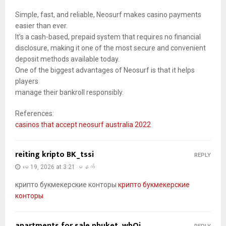
Simple, fast, and reliable, Neosurf makes casino payments
easier than ever.
It’s a cash-based, prepaid system that requires no financial
disclosure, making it one of the most secure and convenient
deposit methods available today.
One of the biggest advantages of Neosurf is that it helps
players
manage their bankroll responsibly.
References:
casinos that accept neosurf australia 2022
reiting kripto BK_tssi
REPLY
မေ 19, 2026 at 3:21 မနက်
крипто букмекерские конторы
крипто букмекерские
конторы
apartments for sale phuket_wbOi