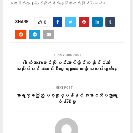
မဟာမိတ်တွေ ပူးပေါင်းတိုက်ခိုက်နေကြတာလည်း ဖြစ်ပါတယ်။
SHARE
0
PREVIOUS POST
ဒေါက်တာအေးမောင်ကို မင်းအောင်လှိုင်က နိုင်ငံတော်
အတိုင်ပင်ခံကောင်စီတွေ ရာထူးပေးထားလို့ သတင်းထွက်နေ
NEXT POST
အာရက္ခပြည် ပစ္စုပ္ပန်နှင့် အနာဂတ်ပညာရေး
စိန်ခေါ်မှု