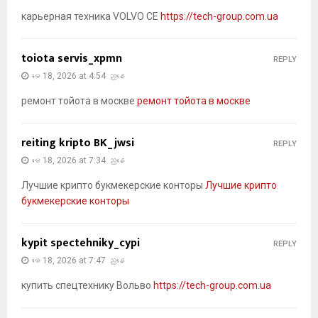
карьерная техника VOLVO CE
https://tech-group.com.ua
toiota servis_xpmn
REPLY
မေ 18, 2026 at 4:54 ညနေ
ремонт тойота в москве
ремонт тойота в москве
reiting kripto BK_jwsi
REPLY
မေ 18, 2026 at 7:34 ညနေ
Лучшие крипто букмекерские конторы
Лучшие крипто
букмекерские конторы
kypit spectehniky_cypi
REPLY
မေ 18, 2026 at 7:47 ညနေ
купить спецтехнику Вольво
https://tech-group.com.ua