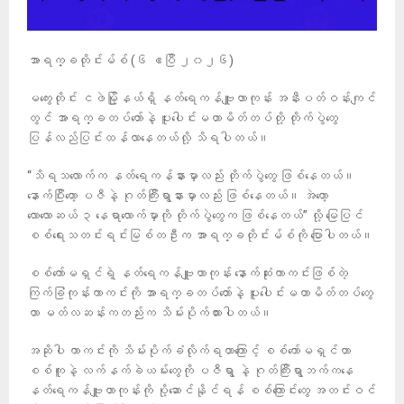
အာရက္ခတိုင်းမ်စ် (၆ ဧပြီ ၂၀၂၆)
မကွေးတိုင်း ငဖဲမြို့နယ်ရှိ နတ်ရေကန်ဗျူဟာကုန်း အနီးပတ်ဝန်းကျင်
တွင် အာရက္ခတပ်တော်နဲ့ ပူးပေါင်းမဟာမိတ်တပ်တို့ တိုက်ပွဲတွေ
ပြန်လည်ပြင်းထန်လာနေတယ်လို့ သိရပါတယ်။
“သိရသလောက်က နတ်ရေကန်နားမှာလည်း တိုက်ပွဲတွေ ဖြစ်နေတယ်။
နောက်ပြီးတော့ ပဇီနဲ့ ဂုတ်ကြီးရွာနားမှာလည်း ဖြစ်နေတယ်။ အဲတော့
လောလောဆယ် ၃ နေရာလောက်မှာကို တိုက်ပွဲတွေက ဖြစ်နေတယ်” လို့ မြေပြင်
စစ်ရေးသတင်းရင်းမြစ်တဦးက အာရက္ခတိုင်းမ်စ်ကို ပြောပါတယ်။
စစ်ကော်မရှင်ရဲ့ နတ်ရေကန်ဗျူဟာကုန်း နောက်ဆုံးကာကင်းဖြစ်တဲ့
ကြက်ခြံကုန်းကာကင်းကို အာရက္ခတပ်တော်နဲ့ ပူးပေါင်းမဟာမိတ်တပ်တွေ
ဟာ မတ်လဆန်းကတည်းက သိမ်းပိုက်ထားပါတယ်။
အဆိုပါ ကာကင်းကို သိမ်းပိုက်ခံလိုက်ရတာကြောင့် စစ်ကော်မရှင်ဟာ
စစ်ကူနဲ့ လက်နက်ခဲယမ်းတွေကို ပဇီရွာ နဲ့ ဂုတ်ကြီးရွာဘက်ကနေ
နတ်ရေကန်ဗျူဟာကုန်းကို ပို့ဆောင်နိုင်ရန် စစ်ကြောင်းတွေ အတင်းဝင်