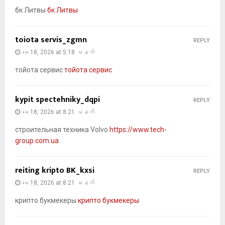
бк Литвы
бк Литвы
toiota servis_zgmn
REPLY
မေ 18, 2026 at 5:18 မနက်
тойота сервис
тойота сервис
kypit spectehniky_dqpi
REPLY
မေ 18, 2026 at 8:21 မနက်
строительная техника Volvo
https://www.tech-
group.com.ua
reiting kripto BK_kxsi
REPLY
မေ 18, 2026 at 8:21 မနက်
крипто букмекеры
крипто букмекеры