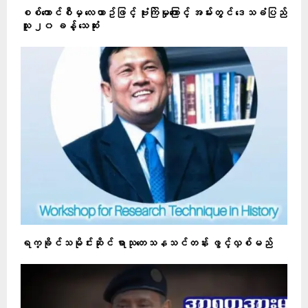
စစ်ကောင်စီမှ လေယာဥ်ဖြင့် ဗုံးကြဲမှုကြောင့် အမ်းတွင် ဒေသခံပြည်
သူ ၂၀ ခန့် သေဆုံး
ရက္ခိုင်သမိုင်းဆိုင် ရာသုတေသနသင်တန်း ဖွင့်လှစ်မည်