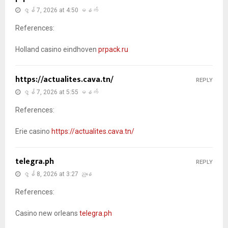
ဇွန် 7, 2026 at 4:50 မနက်
References:
Holland casino eindhoven
prpack.ru
https://actualites.cava.tn/
REPLY
ဇွန် 7, 2026 at 5:55 မနက်
References:
Erie casino
https://actualites.cava.tn/
telegra.ph
REPLY
ဇွန် 8, 2026 at 3:27 ညနေ
References:
Casino new orleans
telegra.ph