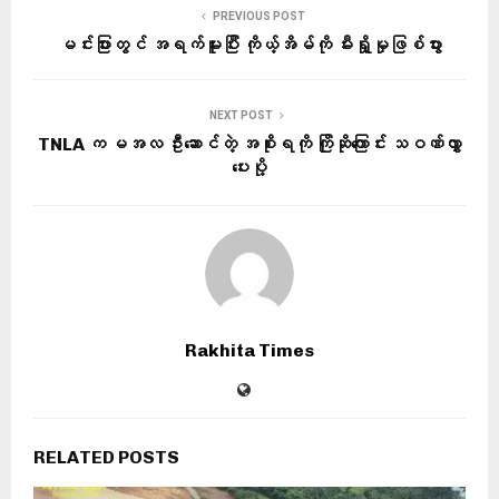
PREVIOUS POST
မင်းပြားတွင် အရက်မူးပြီး ကိုယ့်အိမ်ကို မီးရှို့မှုဖြစ်ပွား
NEXT POST
TNLA က မအလ ဦးဆောင်တဲ့ အစိုးရကို ကြိုဆိုကြောင်း သဝဏ်လွှာ
ပေးပို့
Rakhita Times
RELATED POSTS