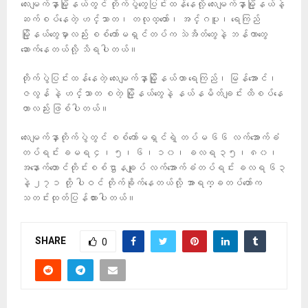
လေးမျက်နှာမြို့နယ်တွင် တိုက်ပွဲတွေပြင်းထန်နေလို့ လေးမျက်နှာမြို့နယ်နဲ့
ဆက်စပ်နေတဲ့ ဟင်္သာတ၊ တလုထ္ထော်၊ အင်္ဂပူ၊ ရေကြည်
မြို့နယ်တွေမှာလည်း စစ်ကော်မရှင်တပ်က သဲအိတ်တွေနဲ့ ဘန်ကာတွေ
ဆောက်နေတယ်လို့ သိရပါတယ်။
တိုက်ပွဲပြင်းထန်နေတဲ့ လေးမျက်နှာမြို့နယ်ဟာ ရေကြည်၊ မြန်အောင်၊
ဇလွန် နဲ့ ဟင်္သာတ စတဲ့ မြို့နယ်တွေနဲ့ နယ်နမိတ်ချင်း ထိစပ်နေ
တာလည်း ဖြစ်ပါတယ်။
လေးမျက်နှာတိုက်ပွဲတွင် စစ်ကော်မရှင်ရဲ့ တပ်မ ၆၆ လက်အောက်ခံ
တပ်ရင်း ခမရ ၄၊ ၅၊ ၆၊ ၁၀၊ ခလရ ၃၅၊ ၈၀၊
အနောက်တောင်တိုင်းစစ်ဌာနချုပ် လက်အောက်ခံတပ်ရင်း ခလရ ၆၃
နဲ့ ၂၇၁ တို့ ပါဝင် တိုက်ခိုက်နေတယ်လို့ အာရက္ခတပ်တော်က
သတင်းထုတ်ပြန်ထားပါတယ်။
SHARE
0