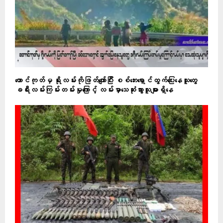
တောင်ကုတ်မှ ရိုးလမ်းကိုဖြတ်ကျော်ပြီး စစ်ဘေးရှောင်ထွက်ပြေးနေသူတွေ
ခရီးလမ်းကြမ်းတမ်းမှုကြောင့် လမ်းမှာသေဆုံးသွားသူများရှိနေ