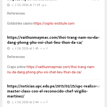
ဇွန် 23, 2026 at 11:29 ညနေ
References:
Goldstrike casino
https://coptic-institute.com
https://vaithunmaymac.com/thoi-trang-nam-nu-da-
REPLY
dang-phong-phu-voi-chat-lieu-thun-da-ca/
ဇွန် 24, 2026 at 1:49 မနက်
References:
Craps online
https://vaithunmaymac.com/thoi-trang-nam-
nu-da-dang-phong-phu-voi-chat-lieu-thun-da-ca/
https://noticias.upc.edu.pe/2015/02/25/upc-realizo-
REPLY
master-class-con-el-reconocido-chef-virgilio-
martinez/
ဇွန် 24, 2026 at 2:44 မနက်