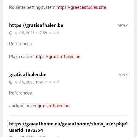
Roulette betting system
https://greecestudies.site
https://gratisafhalen.be
REPLY
ဇွန် 5, 2026 at 7:59 မနက်
References:
Plaza casino
https://gratisafhalen.be
gratisafhalen.be
REPLY
ဇွန် 5, 2026 at 9:17 မနက်
References:
Jackpot poker
gratisafhalen.be
https://gaiaathome.eu/gaiaathome/show_user.php?
REPLY
userid=1972354