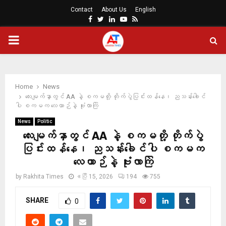
Contact
About Us
English
Facebook
Twitter
Linkedin
Youtube
Rss
PRIMARY
MENU
Home
News
လေးမျက်နှာတွင် AA နဲ့ စကမတို့ တိုက်ပွဲပြင်းထန်နေ၊ ညသန်းခေါင်
ပါ စကမက လေယာဉ်နဲ့ ဗုံးလာကြဲ
News
Politic
လေးမျက်နှာတွင် AA နဲ့ စကမတို့ တိုက်ပွဲ
ပြင်းထန်နေ၊ ညသန်းခေါင်ပါ စကမက
လေယာဉ်နဲ့ ဗုံးလာကြဲ
by
Rakhita Times
ဧပြီ 15, 2026
194
755
SHARE
0