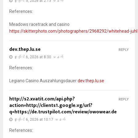
ဇူလိုင် 5, 2026 at 2:13 မနက်
References:
Meadows racetrack and casino
https://skitterphoto.com/photographers/2968292/whitehead-juhl
dev.thep.lu.se
REPLY
ဇူလိုင် 6, 2026 at 8:30 မနက်
References:
Legiano Casino Auszahlungsdauer
dev.thep.lu.se
http://s2.xvatit.com/api.php?
REPLY
action=http://clients1.google.vg/url?
q=https://de.trustpilot.com/review/owowear.de
ဇူလိုင် 6, 2026 at 10:17 မနက်
References: