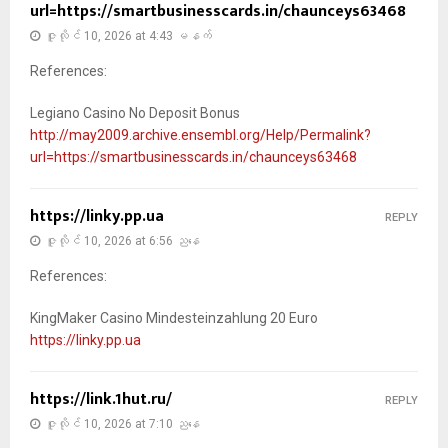
url=https://smartbusinesscards.in/chaunceys63468
ဇူလိုင် 10, 2026 at 4:43 မနက်
References:
Legiano Casino No Deposit Bonus
http://may2009.archive.ensembl.org/Help/Permalink?
url=https://smartbusinesscards.in/chaunceys63468
https://linky.pp.ua
REPLY
ဇူလိုင် 10, 2026 at 6:56 ညနေ
References:
KingMaker Casino Mindesteinzahlung 20 Euro
https://linky.pp.ua
https://link.1hut.ru/
REPLY
ဇူလိုင် 10, 2026 at 7:10 ညနေ