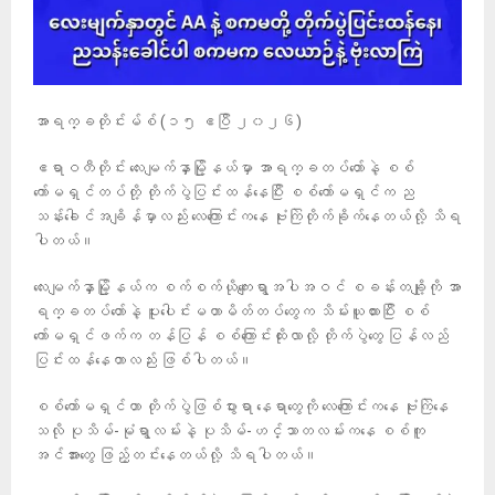
အာရက္ခတိုင်းမ်စ် (၁၅ ဧပြီ ၂၀၂၆)
ဧရာဝတီတိုင်း လေးမျက်နှာမြို့နယ်မှာ အာရက္ခတပ်‌တော်နဲ့ စစ်
ကော်မရှင်တပ်တို့ တိုက်ပွဲပြင်းထန်နေပြီး စစ်ကော်မရှင်က ည
သန်းခေါင်အချိန်မှာလည်း လေကြောင်းကနေ ဗုံးကြဲတိုက်ခိုက်နေတယ်လို့ သိရ
ပါတယ်။
လေးမျက်နှာမြို့နယ်က စက်စက်ယိုကျေးရွာအပါအဝင် စခန်းတချို့ကို အာ
ရက္ခတပ်တော်နဲ့ ပူးပေါင်းမဟာမိတ်တပ်တွေက သိမ်းယူထားပြီး စစ်
ကော်မရှင်ဖက်က တန်ပြန် စစ်ကြောင်းထိုးလာလို့ တိုက်ပွဲတွေ ပြန်လည်
ပြင်းထန်နေတာလည်း ဖြစ်ပါတယ်။
စစ်ကော်မရှင်ဟာ တိုက်ပွဲဖြစ်ပွားရာ နေရာတွေကို လေကြောင်းကနေ ဗုံးကြဲနေ
သလို ပုသိမ်-မုံရွာလမ်းနဲ့ ပုသိမ်-ဟင်္သာတလမ်းကနေ စစ်ကူ
အင်အားတွေ ဖြည့်တင်းနေတယ်လို့ သိရပါတယ်။