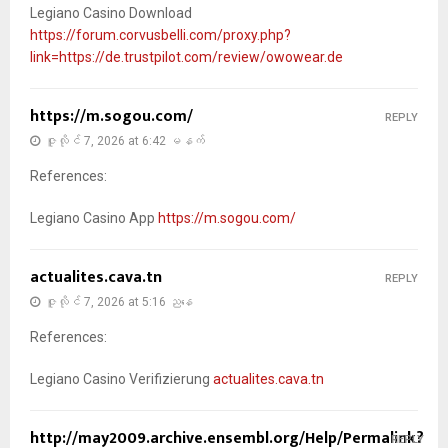
Legiano Casino Download
https://forum.corvusbelli.com/proxy.php?
link=https://de.trustpilot.com/review/owowear.de
https://m.sogou.com/
REPLY
ဇူလိုင် 7, 2026 at 6:42 မနက်
References:
Legiano Casino App
https://m.sogou.com/
actualites.cava.tn
REPLY
ဇူလိုင် 7, 2026 at 5:16 ညနေ
References:
Legiano Casino Verifizierung
actualites.cava.tn
http://may2009.archive.ensembl.org/Help/Permalink?
REPLY