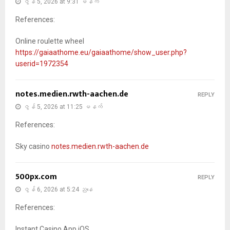
ဇွန် 5, 2026 at 9:31 မနက်
References:
Online roulette wheel
https://gaiaathome.eu/gaiaathome/show_user.php?
userid=1972354
notes.medien.rwth-aachen.de
REPLY
ဇွန် 5, 2026 at 11:25 မနက်
References:
Sky casino
notes.medien.rwth-aachen.de
500px.com
REPLY
ဇွန် 6, 2026 at 5:24 ညနေ
References:
Instant Casino App iOS