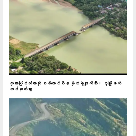
ကုလားပြင်တံတားကို စစ်ကောင်စီမှ မိုင်းခွဲဖျက်ဆီး၊ ဂွမြို့ဖက်
တပ်ဆုတ်သွား