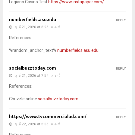
Legiano Casino Test
https://www.instapaper.com/
numberfields.asu.edu
REPLY
ဇွန် 21, 2026 at 6:26 မနက်
References:
%random_anchor_text%
numberfields.asu.edu
socialbuzztoday.com
REPLY
ဇွန် 21, 2026 at 7:54 မနက်
References:
Chuzzle online
socialbuzztoday.com
https://www.tvcommercialad.com/
REPLY
ဇွန် 22, 2026 at 5:36 မနက်
References: