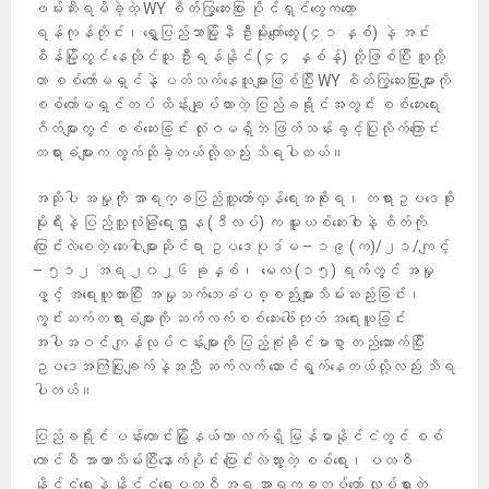
ဖမ်းဆီးရမိခဲ့တဲ့ WY စိတ်ကြွဆေးပြား ပိုင်ရှင်တွေကတော့
ရန်ကုန်တိုင်း၊ ရွှေပြည်သာမြို့နီ ဦးမိုးကျော်ထွေး (၄၁ နှစ်) နဲ့ အင်း
စိန်မြို့တွင် နေထိုင်သူ ဦးရန်နိုင် (၄၄ နှစ်န့်) တို့ဖြစ်ပြီး သူတို့
ဟာ စစ်ကော်မရှင်နဲ့ ပတ်သက်နေသူများဖြစ်ပြီး WY စိတ်ကြွဆေးပြားများကို
စစ်ကော်မရှင်တပ် ထိန်းချုပ်ထားတဲ့ ပြည်ခရိုင်အတွင်း စစ်ဆေးရေး
ဂိတ်များတွင် စစ်ဆေးခြင်း လုံးဝမရှိဘဲ ဖြတ်သန်းခွင့်ပြုလိုက်ကြောင်း
တရားခံများက ထွက်ဆိုခဲ့တယ်လို့လည်း သိရပါတယ်။
အဆိုပါ အမှုကို အာရက္ခပြည်သူ့တော်လှန်ရေးအစိုးရ၊ တရားဥပဒေစိုး
မိုးရီးနဲ့ ပြည်သူ့လုံခြုံရေးဌာန (ဒီလပ်) က မူးယစ်ဆေးဝါးနဲ့ စိတ်ကို
ပြောင်းလဲစေတဲ့ ဆေးဝါးများဆိုင်ရာ ဥပဒေပုဒ်မ – ၁၉ (က)/၂၁/ကျင့်
– ၅၁၂ အရ ၂၀၂၆ ခုနှစ်၊ မေလ (၁၅) ရက်တွင် အမှု
ဖွင့် အရေးယူထားပြီး အမှုသက်သေခံပစ္စည်းများသိမ်းဆည်းခြင်း၊
ကွင်းဆက်တရားခံများကို ဆက်လက်စစ်ဆေးဖေါ်ထုတ် အရေးယူခြင်း
အပါအဝင် ကျန်လုပ်ငန်းများကို ပြည့်စုံခိုင်မာစွာ တည်ဆောက်ပြီး
ဥပဒေအကြံပြုချက်နဲ့အညီ ဆက်လက် ဆောင်ရွက်နေတယ်လို့လည်း သိရ
ပါတယ်။
ပြည်ခရိုင် ပန်းတောင်းမြို့နယ်ဟာ လက်ရှိ မြန်မာနိုင်ငံတွင် စစ်
ကောင်စီ အာဏာသိမ်းပြီးနောက်ပိုင်း ပြောင်းလဲသွားတဲ့ စစ်ရေး၊ ပထဝီ
နိုင်ငံရေးနဲ့ နိုင်ငံရေးပထဝီ အရ အာရက္ခတပ်တော် လှုပ်ရှားတဲ့