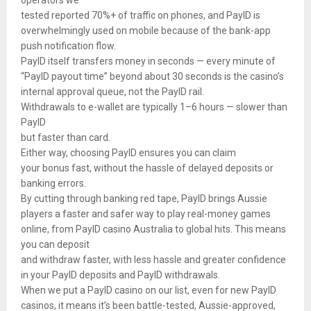
operators we
tested reported 70%+ of traffic on phones, and PayID is
overwhelmingly used on mobile because of the bank-app
push notification flow.
PayID itself transfers money in seconds — every minute of
“PayID payout time” beyond about 30 seconds is the casino’s
internal approval queue, not the PayID rail.
Withdrawals to e-wallet are typically 1–6 hours — slower than
PayID
but faster than card.
Either way, choosing PayID ensures you can claim
your bonus fast, without the hassle of delayed deposits or
banking errors.
By cutting through banking red tape, PayID brings Aussie
players a faster and safer way to play real-money games
online, from PayID casino Australia to global hits. This means
you can deposit
and withdraw faster, with less hassle and greater confidence
in your PayID deposits and PayID withdrawals.
When we put a PayID casino on our list, even for new PayID
casinos, it means it’s been battle-tested, Aussie-approved,