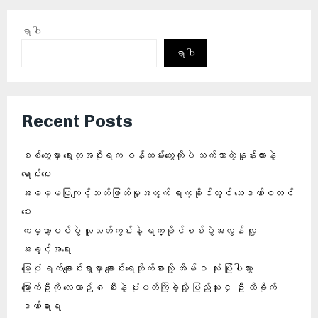
ရှာပါ
ရှာပါ
Recent Posts
စစ်တွေမှာ ရွေးတုအစိုးရက ဝန်ထမ်းတွေကိုပဲ သက်သာတဲ့နှုန်းထားနဲ့
ရောင်းပေး
အဓမ္မပြုကျင့်သတ်ဖြတ်မှုအတွက် ရက္ခိုင်တွင် သေဒဏ်စတင်
ပေး
ကမ္ဘာ့စစ်ပွဲ လူသတ်ကွင်းနဲ့ ရက္ခိုင်စစ်ပွဲအလွန် လူ့
အခွင့်အရေး
မြေပုံ ရက်ချောင်းရွာမှာ ချောင်းရေတိုက်စားလို့ အိမ် ၁ လုံး ပြိုပါသွား
မြောက်ဦးကို လေယာဉ် ၈ စီးနဲ့ ဗုံးပတ်ကြဲခဲ့လို့ ပြည်သူ ၄ ဦး ထိခိုက်
ဒဏ်ရာရ