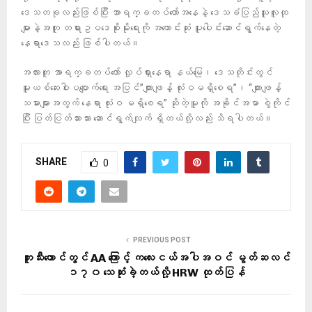
ဒေသတခုလည်းဖြစ်ပြီး အာရက္ခတပ်တော်အနေနဲ့ ဒေသခံပြည်သူလူထု
များနဲ့အတူ တရားဥပဒေစိုးမိုးရေးကို အကောင်းဆုံး ပူးပေါင်းဆောင်ရွက်နေတဲ့
နေရာဒေသလည်း ဖြစ်ပါတယ်။
အလားတူ အာရက္ခတပ်တော် လှုပ်ရှားနေရာ နယ်မြေ၊ ဒေသတိုင်းတွင်
မူးယစ်ဆေးဝါးပပျောက်ရေး အပြင်”ကျားဖျန့် လုံးဝမရှိစေရ”၊ “ကျားဖျန့်
သမားများအတွက် နေရာ လုံးဝ မရှိစေရ” ဆိုတဲ့မူကို အခိုင်အမာ စွဲကိုင်
ပြီး ပြတ်ပြတ်သားသား ဆောင်ရွက်လျက် ရှိတယ်လို့လည်း သိရပါတယ်။
SHARE
0
PREVIOUS POST
ဘူးသီးတောင်တွင် AA ကြောင့် ကလေးငယ်အပါအဝင် မွတ်ဆလင်
၁၇၀ သေဆုံးခဲ့တယ်လို့ HRW ထုတ်ပြန်