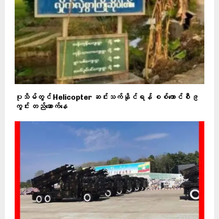
ပုသိမ်တွင် Helicopter ဆင်းသက်နိုင်ရန် စစ်ကောင်စီ ၉
ကွင်း တည်ဆောက်နေ