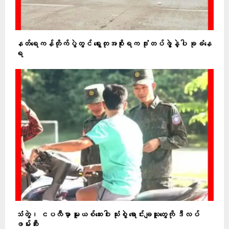
နတ်ရေကန်တိုက်ပွဲတွင် ရွေးတုအစိုးရက ဒုံးတပ်ဖွဲ့နဲ့ပါ ခုခံနေ
ရ
သံတွဲ၊ ငပလီမှာ မူးယစ်ဆေးဝါး သုံးစွဲ ရောင်းချသူတွေကို ဒီလပ်
ဖမ်းဆီး