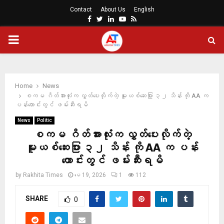
Contact
About Us
English
Facebook
Twitter
Linkedin
Youtube
Rss
PRIMARY
MENU
Home
News
စကမ ဂိတ်အားလုံးက လွှတ်ပေးလိုက်တဲ့ မူးယစ်ဆေးပြား ၃၂ သိန်း ကို AA က
ပန်းတောင်းတွင် ဖမ်းဆီးရမိ
News
Politic
စကမ ဂိတ်အားလုံးက လွှတ်ပေးလိုက်တဲ့
မူးယစ်ဆေးပြား ၃၂ သိန်း ကို AA က ပန်း
တောင်းတွင် ဖမ်းဆီးရမိ
by
Rakhita Times
မေ 19, 2026
1
112
SHARE
0