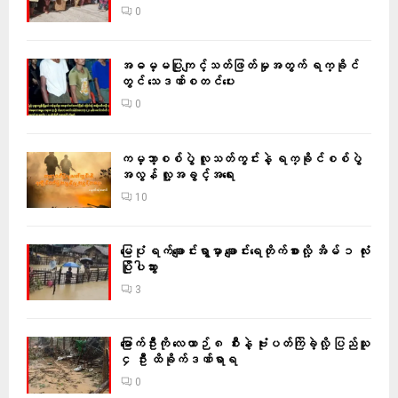
0
အဓမ္မပြုကျင့်သတ်ဖြတ်မှုအတွက် ရက္ခိုင်
တွင် သေဒဏ်စတင်ပေး
0
ကမ္ဘာ့စစ်ပွဲ လူသတ်ကွင်းနဲ့ ရက္ခိုင်စစ်ပွဲ
အလွန် လူ့အခွင့်အရေး
10
မြေပုံ ရက်ချောင်းရွာမှာ ချောင်းရေတိုက်စားလို့ အိမ် ၁ လုံး
ပြိုပါသွား
3
မြောက်ဦးကို လေယာဉ် ၈ စီးနဲ့ ဗုံးပတ်ကြဲခဲ့လို့ ပြည်သူ
၄ ဦး ထိခိုက်ဒဏ်ရာရ
0