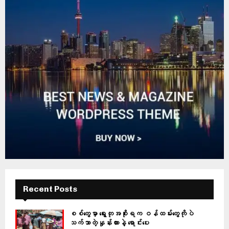
Recent Posts
စစ်တွေမှာ ရွေးတုအစိုးရက ဝန်ထမ်းတွေကိုပဲ
သက်သာတဲ့နှုန်းထားနဲ့ ရောင်းပေး