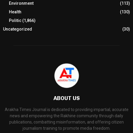
Environment
(113)
Health
(130)
Politic
(1,866)
Uncategorized
(30)
ABOUT US
Arakha Times Journal is dedicated to providing impartial, accurate
news and empowering the Rakhine community through daily
publications, combatting misinformation, and offering citizen
journalism training to promote media freedom.