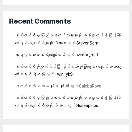
Recent Comments
စစ်ကောင်စီမှ ပြည်ပအလုပ်သမားများကို စစ်မှုထမ်းဖို့ ပြန်ခေါ်
ပေးရန် အေဂျင်စီများကို ဖိအားပေး
တွင်
StevenSom
အာရက္ခအားမာန် ရဲဘော်ကျော်ဟန်
တွင်
aviator_btst
စစ်ကောင်စီကိုဖျက်သိမ်းပြီး နိုင်ငံတော်လုံခြုံ‌ရေးနဲ့ အေးချမ်းသာယာရေး
ကော်မရှင် ဖွဲ့စည်း
တွင်
1win_ykSl
ပလက်ဝကို စကမ ဗုံး ၃ လုံး ကြဲ
တွင်
CalebaRova
စစ်ကောင်စီမှ ပြည်ပအလုပ်သမားများကို စစ်မှုထမ်းဖို့ ပြန်ခေါ်
ပေးရန် အေဂျင်စီများကို ဖိအားပေး
တွင်
Hoseaplups