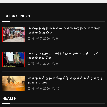
EDITOR'S PICKS
စစ်တွေမှာ ရွေးတုအစိုးရက ဝန်ထမ်းတွေကိုပဲ သက်သာတဲ့
နှုန်းထားနဲ့ ရောင်းပေး
ဩဂုတ် 7, 2026
0
အဓမ္မပြုကျင့်သတ်ဖြတ်မှုအတွက် ရက္ခိုင်တွင်
သေဒဏ်စတင်ပေး
ဩဂုတ် 7, 2026
0
ကမ္ဘာ့စစ်ပွဲ လူသတ်ကွင်းနဲ့ ရက္ခိုင်စစ်ပွဲအလွန်
လူ့အခွင့်အရေး
ဩဂုတ် 6, 2026
10
HEALTH