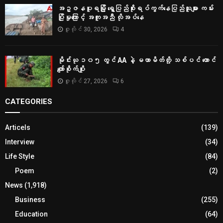
အဥ္ဇနပူရမြို့ ရွှေပြည်စိုးရပ်ကွက်နေပြည်သူများ ကမ်း
ပြိုမှုကြောင့် အကူအညီ လိုအပ်နေ
ဇူလိုင် 30, 2026
4
မိုင်းယု ၁၀၅ တွင် AA နဲ့ မဟာမိတ်တို့ သစ်ပင် ထောင်
ကျော်စိုက်ပျိုး
ဇူလိုင် 27, 2026
6
CATEGORIES
Articels
(139)
Interview
(34)
Life Style
(84)
Poem
(2)
News
(1,918)
Business
(255)
Education
(64)