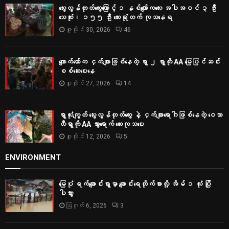
သွေးလွန်တုတ်ကွေးကြောင့် ၁ နှစ်ကျော်ကလေး အပါအဝင် ၃ ဦး
သေဆုံး၊ ၁၅၅ ဦး ဆေးရုံတက် ကုသနေရ
ဇူလိုင် 30, 2026
46
ကျောက်တော်က ငှက်ဖျားဖြစ်နေတဲ့ ရွာ ၂ ရွာကို AA မြေပြင်ဆင်း
စစ်‌ဆေးပေးနေ
ဇူလိုင် 27, 2026
14
ရွာလုံးကျွတ် သွေးလွန်တုတ်ကွေး နဲ့ ငှက်ဖျားရောဂါဖြစ်နေတဲ့ ဝေသာ
လီရွာကို AA သွားရောက် ဆေးကုသပေး
ဇူလိုင် 12, 2026
5
ENVIRONMENT
မြေပုံ ရက်ချောင်းရွာမှာ ချောင်းရေတိုက်စားလို့ အိမ် ၁ လုံး ပြို
ပါသွား
ဩဂုတ် 6, 2026
3