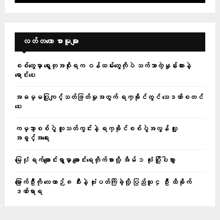
လတ်တ‌လော စာမူများ
စစ်တွေမှာ ရွေးတုအစိုးရက ဝန်ထမ်းတွေကိုပဲ သက်သာတဲ့နှုန်းထားနဲ့
ရောင်းပေး
အဓမ္မပြုကျင့်သတ်ဖြတ်မှုအတွက် ရက္ခိုင်တွင် သေဒဏ်စတင်
ပေး
ကမ္ဘာ့စစ်ပွဲ လူသတ်ကွင်းနဲ့ ရက္ခိုင်စစ်ပွဲအလွန် လူ့
အခွင့်အရေး
မြေပုံ ရက်ချောင်းရွာမှာ ချောင်းရေတိုက်စားလို့ အိမ် ၁ လုံး ပြိုပါသွား
မြောက်ဦးကို လေယာဉ် ၈ စီးနဲ့ ဗုံးပတ်ကြဲခဲ့လို့ ပြည်သူ ၄ ဦး ထိခိုက်
ဒဏ်ရာရ