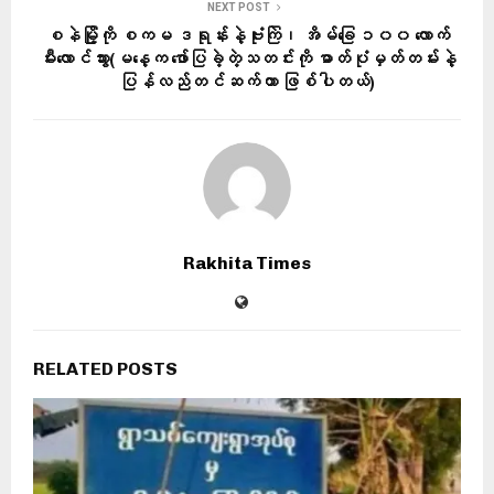
NEXT POST
စနဲမြို့ကို စကမ ဒရုန်းနဲ့ဗုံးကြဲ၊ အိမ်ခြေ ၁၀၀ လောက်
မီးလောင်သွား(မနေ့က ဖော်ပြခဲ့တဲ့သတင်းကို ဓာတ်ပုံမှတ်တမ်းနဲ့
ပြန်လည်တင်ဆက်တာ ဖြစ်ပါတယ်)
Rakhita Times
RELATED POSTS