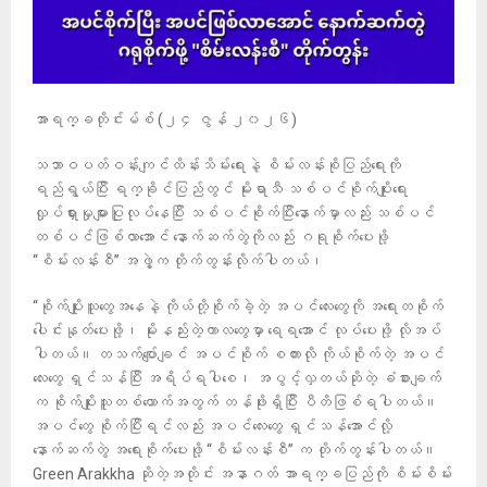
အာရက္ခတိုင်းမ်စ် (၂၄ ဇွန် ၂၀၂၆)
သဘာဝပတ်ဝန်းကျင်ထိန်းသိမ်းရေးနဲ့ စိမ်းလန်းစိုပြည်ရေးကို
ရည်ရွယ်ပြီး ရက္ခိုင်ပြည်တွင် မိုးရာသီ သစ်ပင်စိုက်ပျိုးရေး
လှုပ်ရှားမှုများပြုလုပ်နေပြီး သစ်ပင်စိုက်ပြီးနောက်မှာလည်း သစ်ပင်
တစ်ပင်ဖြစ်လာအောင် နောက်ဆက်တွဲကိုလည်း ဂရုစိုက်ပေးဖို့
“စိမ်းလန်းစီ” အဖွဲ့က တိုက်တွန်းလိုက်ပါတယ်၊
“စိုက်ပျိုးသူတွေအနေနဲ့ ကိုယ်တို့စိုက်ခဲ့တဲ့ အပင်လေးတွေကို အရေးတစိုက်
ပေါင်းနုတ်ပေးဖို့၊ မိုးနည်းတဲ့ကာလတွေမှာ ရေရအောင် လုပ်ပေးဖို့ လိုအပ်
ပါတယ်။ တသက်ပျော်ချင် အပင်စိုက် စကားလို ကိုယ်စိုက်တဲ့ အပင်
လေးတွေ ရှင်သန်ပြီး အရိပ်ရပါစေ၊ အပွင့်လှတယ်ဆိုတဲ့ ခံစားချက်
က စိုက်ပျိုးသူတစ်ယောက်အတွက် တန်ဖိုးရှိပြီး ပီတိဖြစ်ရပါတယ်။
အပင်တွေ စိုက်ပြီးရင်လည်း အပင်လေးတွေ ရှင်သန်အောင်လို့
နောက်ဆက်တွဲ အရေးစိုက်ပေးဖို့ “စိမ်းလန်းစီ” က တိုက်တွန်းပါတယ်။
Green Arakkha ဆိုတဲ့အတိုင်း အနာဂတ် အာရက္ခပြည်ကို စိမ်းစိမ်း