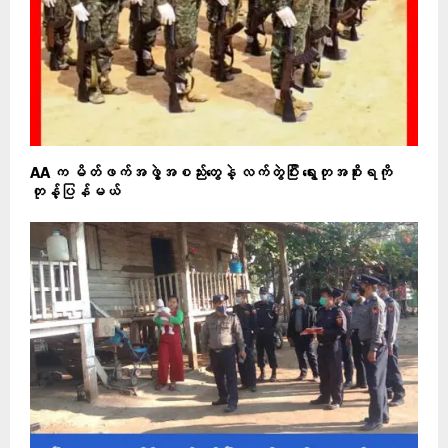
AA က မိတ်ဖက်အဖွဲ့အစည်းတွေနဲ့ လက်တွဲပြီး ရွေးတုအစိုးရကို
တုန့်ပြန်မယ်