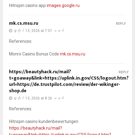
Hitnspin casino app
images.google.ru
mk.cs.msu.ru
REPLY
ဇူလိုင် 13, 2026 at 7:57 မနက်
References:
Monro Casino Bonus Code
mk.cs.msu.ru
https://beautyhack.ru/mail?
REPLY
t=goaway&link=https://uplink.in.gov/CSS/logout.htm?
url=https://de.trustpilot.com/review/der-wikinger-
shop.de
ဇူလိုင် 13, 2026 at 8:26 မနက်
References:
Hitnspin casino kundenbewertungen
https://beautyhack.ru/mail?
t=goaway&link=https://uplink.in.gov/CSS/logout.htm?