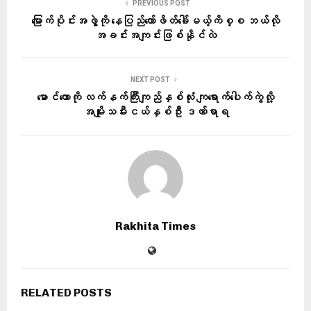
PREVIOUS POST
မြောက်ပိုင်းအဖွဲ့ကို နေပြည်တော်ဖိတ်ခေါ်မယ့်ကိစ္စ ဘယ်လို
အခင်းအကျင်းဖြစ်နိုင်လဲ
NEXT POST
မောင်တောကို လက်နက်ကြီးကျည်နှစ်လုံး ကျရောက်ပေါက်ကွဲလို့
အမျိုးသမီးငယ်နှစ်ဦး ဒဏ်ရာရ
Rakhita Times
RELATED POSTS