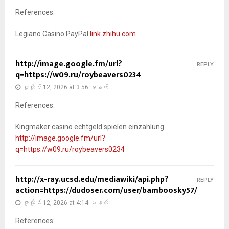
References:
Legiano Casino PayPal
link.zhihu.com
http://image.google.fm/url?
REPLY
q=https://w09.ru/roybeavers0234
ဇူလိုင် 12, 2026 at 3:56 မနက်
References:
Kingmaker casino echtgeld spielen einzahlung
http://image.google.fm/url?
q=https://w09.ru/roybeavers0234
http://x-ray.ucsd.edu/mediawiki/api.php?
REPLY
action=https://dudoser.com/user/bamboosky57/
ဇူလိုင် 12, 2026 at 4:14 မနက်
References: