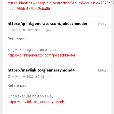
returnUrl=https://1page.bio/pedrocmi95&authRequestId=7375b8
4c92-9556-472b6c2cba85
https://qrlinkgenerator.com/jolieschnieder
REPLY
ဇူလိုင် 10, 2026 at 6:31 ညနေ
References:
KingMaker registrieren einzahlen
https://qrlinkgenerator.com/jolieschnieder
https://mavlink.to/glennareymond4
REPLY
ဇူလိုင် 10, 2026 at 7:12 ညနေ
References:
KingMaker Casino Apple Pay
https://mavlink.to/glennareymond4