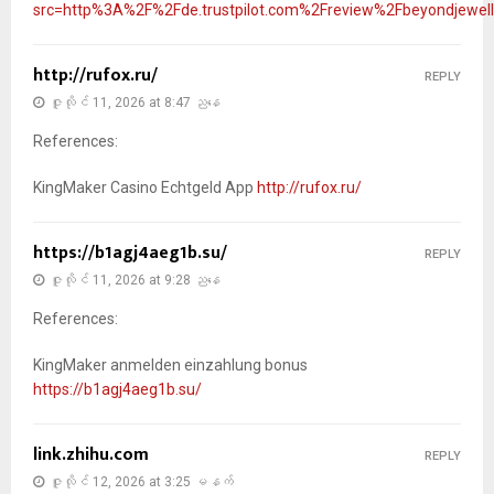
src=http%3A%2F%2Fde.trustpilot.com%2Freview%2Fbeyondjewel
http://rufox.ru/
REPLY
ဇူလိုင် 11, 2026 at 8:47 ညနေ
References:
KingMaker Casino Echtgeld App
http://rufox.ru/
https://b1agj4aeg1b.su/
REPLY
ဇူလိုင် 11, 2026 at 9:28 ညနေ
References:
KingMaker anmelden einzahlung bonus
https://b1agj4aeg1b.su/
link.zhihu.com
REPLY
ဇူလိုင် 12, 2026 at 3:25 မနက်