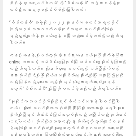
စိုစိုနဲ့ လှပစေချင်ပါတယ်” လို့ “စိမ်းလန်းစီ” အဖွဲ့ တာဝန်ရှိသူ
တစ်ဦးက အာရက္ခတိုင်းမ်စ်ကို ပြောပါတယ်။
“စိမ်းလန်းစီ” အဖွဲ့ကို ၂၀၂၂ ခုနှစ်က စတင်ကာ ရက္ခိုင်
ပြည်တဝှမ်း သဘာဝပတ်ဝန်းကျင်အတွက် အပင်စိုက်ကြဖို့
ရည်ရွယ်ချက်နဲ့ လူငယ်တွေနဲ့ စပြီး တည်ထောင်ခဲ့တယ်လို့လည်း သိရ
ပါတယ်။
ကနဦးအနေနဲ့ ပျိုးပင်တွေကို နီးစပ်ရာကနေ ဝယ်ယူပြီး စိုက်ခဲ့ကြကာ
online ကတဆင့် ကမ်ပိန်းတွေပြုလုပ်ပြီး သစ်ပင်တွေ စိုက်ခဲ့ကြတာလို့
လည်း သိရပါတယ်။ ထို့နောက်မှာတော့ အပင်တွေကို ဝယ်ပြီးစိုက်မယ့်
အစား ကိုယ်ပိုင်ပျိုးခြံ ကိုယ်ဒေသမျိုးစိတ်တွေ စိုက်ပျိုးပြီး အများပြည်သူကို
လည်း ပြန်လည်မျှပေးကာ တချို့ကို ရန်ပုံငွေအတွက် ရောင်းချရန်
အတွက် “စိမ်းလန်းစီ” ပျိုးခြံကို စတင်ခဲ့တာလို့လည်း သိရပါတယ်။
“လူတိုင်းက အပင်စိုက်ဖို့ဆိုရင် စိတ်ဝင်တစားနဲ့ ပါဝင်ကြပါ
တယ်။ သို့သော် အပင်ဆိုတာက စိုက်ပြီး ပြီးပြီလို့ သဘောထားလို့ မရပါဘူး။
စိုက်ပျိုးပြီးရင် ထိန်းသိမ်းခြင်းအလုပ်ကိုလည်း တပြိုင်တည်း လုပ်ဆောင်
ပေးရပါတယ်။ ကိုယ်တို့ဒေသမှာက ကျွဲ နွား ဆိတ်တွေကို လွှတ်ကျောင်းစနစ်
နဲ့ မွေးကြလို့ အပင်စိုက်ပျိုးသူတွေအတွက် ဒီကိစ္စကလည်း အရေးတကြီး
စဉ်းစားရပါတယ်။ ခြံကာပြီးစိုက်ထားရင်တောင် ကျွဲ နွားလို အကောင်ကြီးတွေ