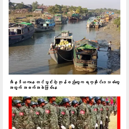
အိန္ဒိယကနေ တင်သွင်းတဲ့ ကုန်စည်တွေက ရက္ခိုင်ဒေသခံတွေ
အတွက် အခက်အခဲဖြစ်နေ