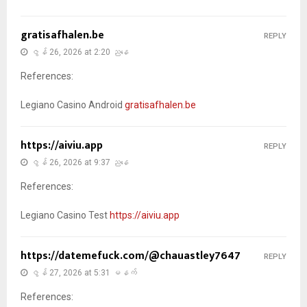
gratisafhalen.be
REPLY
ဇွန် 26, 2026 at 2:20 ညနေ
References:
Legiano Casino Android
gratisafhalen.be
https://aiviu.app
REPLY
ဇွန် 26, 2026 at 9:37 ညနေ
References:
Legiano Casino Test
https://aiviu.app
https://datemefuck.com/@chauastley7647
REPLY
ဇွန် 27, 2026 at 5:31 မနက်
References: