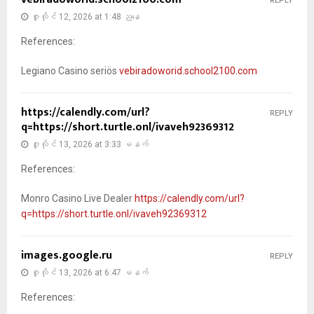
REPLY
ဇူလိုင် 12, 2026 at 1:48 ညနေ
References:
Legiano Casino seriös
vebiradoworid.school2100.com
https://calendly.com/url?
REPLY
q=https://short.turtle.onl/ivaveh92369312
ဇူလိုင် 13, 2026 at 3:33 မနက်
References:
Monro Casino Live Dealer
https://calendly.com/url?
q=https://short.turtle.onl/ivaveh92369312
images.google.ru
REPLY
ဇူလိုင် 13, 2026 at 6:47 မနက်
References: