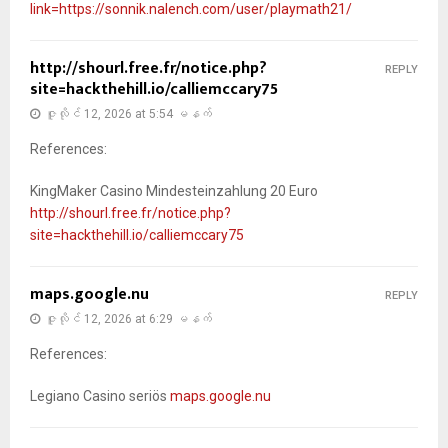
link=https://sonnik.nalench.com/user/playmath21/
http://shourl.free.fr/notice.php?
REPLY
site=hackthehill.io/calliemccary75
ဇူလိုင် 12, 2026 at 5:54 မနက်
References:
KingMaker Casino Mindesteinzahlung 20 Euro
http://shourl.free.fr/notice.php?
site=hackthehill.io/calliemccary75
maps.google.nu
REPLY
ဇူလိုင် 12, 2026 at 6:29 မနက်
References:
Legiano Casino seriös
maps.google.nu