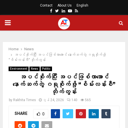
Contact
About Us
English
Facebook
Twitter
Linkedin
Youtube
Rss
PRIMARY
MENU
Home
News
အပင်စိုက်ပြီး အပင်ဖြစ်လာအောင် နောက်ဆက်တွဲ ဂရုစိုက်ဖို့
“စိမ်းလန်းစီ” တိုက်တွန်း
Environment
News
Politic
အပင်စိုက်ပြီး အပင်ဖြစ်လာအောင်
နောက်ဆက်တွဲ ဂရုစိုက်ဖို့ “စိမ်းလန်းစီ”
တိုက်တွန်း
by
Rakhita Times
ဇွန် 24, 2026
140
565
SHARE
0