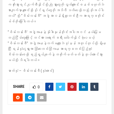
က တိုးသွားရင် ပျက်စီးနိုင်လို့ ကျွဲ နွားတွေကို လွှတ်ကျောင်းစနစ်မဟုတ်ဘဲ
စားကျက်မှာ ကျောင်းဖို့ ပိုင်ရှင်တွေကို အသိပီး သတိပေးဖို့လည်း လိုအပ်ပါ
တယ်” လို့ “စိမ်းလန်းစီ” အဖွဲ့ တာဝန်ရှိသူတစ်ဦးက အာရက္ခတိုင်း
မ်စ်ကို ပြောပါတယ်။
“စိမ်းလန်းစီ’ အဖွဲ့အနေနဲ့ မိုခါမုန်တိုင်းအပါအဝင် နယ်မြေမ
တည်ငြိမ်တွေကြောင့် ထင်ထားသရောက် ခရီးမပေါက်နိုင်ခဲ့ပေမယ့်
“စိမ်းလန်းစီ” အဖွဲ့အနေနဲ့လက်မလျော့ဘဲ ပုံမှန် အလုပ်လုပ်လို့ ရှိနေ
ပြီး ရန်ပုံငွေရှာကာ ခြံလေးတစ်ခြံကနေ အာရက္ခတစ်ပြည်လုံး
စိမ်းလန်းစေဖို့ ရည်ရွယ်ချက်နဲ့ တစိုက်မတ်မတ်နဲ့ လုပ်ဆောင်သွား
မယ်လို့ သိရပါတယ်။
ဓာတ်ပုံ – စိမ်းလန်းစီ (ပုံဟောင်း)
SHARE
0