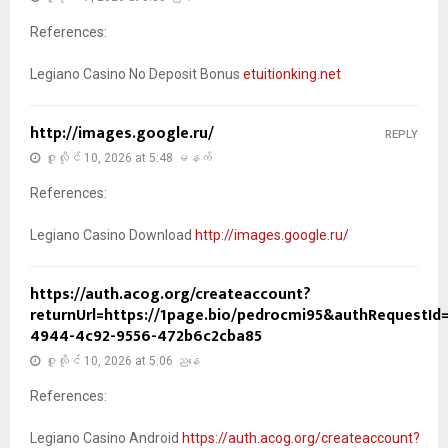
References:
Legiano Casino No Deposit Bonus
etuitionking.net
http://images.google.ru/
REPLY
ဇူလိုင် 10, 2026 at 5:48 မနက်
References:
Legiano Casino Download
http://images.google.ru/
https://auth.acog.org/createaccount?
returnUrl=https://1page.bio/pedrocmi95&authRequestId
4944-4c92-9556-472b6c2cba85
ဇူလိုင် 10, 2026 at 5:06 ညနေ
References:
Legiano Casino Android
https://auth.acog.org/createaccount?