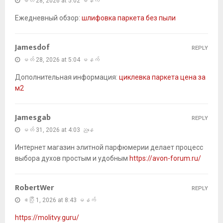
မတ် 28, 2026 at 5:02 မနက်
Ежедневный обзор:
шлифовка паркета без пыли
Jamesdof
REPLY
မတ် 28, 2026 at 5:04 မနက်
Дополнительная информация:
циклевка паркета цена за
м2
Jamesgab
REPLY
မတ် 31, 2026 at 4:03 ညနေ
Интернет магазин элитной парфюмерии делает процесс
выбора духов простым и удобным
https://avon-forum.ru/
RobertWer
REPLY
ဧပြီ 1, 2026 at 8:43 မနက်
https://molitvy.guru/