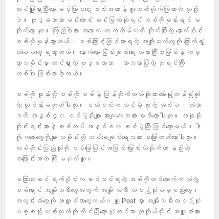
ဆင်ဖြူရှာပြီးတော့ စင်္ကြာဝဋေး မင်းအထာနဲ့ လူသတ်လိုက်ကြတာလဲ သူတို့
ပဲ။ ဗုဒ္ဓဘာသာ မင်းကောင်း မင်းမြတ်ဆိုရင် စစ်ကိုမုန်းရင် မ
တိုက်တော့ ဘူး။ ကြည့်ပါလား အသောက က ကလိမ်ကကို တိုက်ပြီးတဲ့ နောက်ပိုင်း
စစ်ကိုမုန်းသွားတယ်၊ စစ်ကြောင့်ဖြစ်လာရတဲ့ အကျိုးဆက်တွေကို ကြောက်ရွံ
သံဝေဂတွေ ရသွားတယ်။ နောက်တော့ ငြိမ်းချမ်းရေး သမားကြီးအဖြစ်နဲ့ ကမ္
ဘာ့သမိုင်းမှာ ထင်ရှားတဲ့ ဗုဒ္ဓဘာသာ၊ သာသနာပြုတဲ့ ဘုရင်ကြီး
တစ်ပါး ဖြစ်လာခဲ့တယ်။
စစ်ကို မုန်းလို့ စစ်ကို စစ်နဲ့ ပြန်တိုက်တယ်ဆိုတာ တော်ရုံတန်ရုံတုံး
တဲ့ လူပိန်းမဟုတ်ပါဘူး။ ငယ်ငယ်က သင်ခဲ့ ဖူးတဲ့ အင်းဝ၊ ဟံသာ
ဝတီ အနှစ် ၄၀ စစ်ပွဲကိုများ အားကျလေသလား မသိတော့ပါဘူး။ အခုဆို
တိုင်းရင်းသားနဲ့ စစ်တပ် အနှစ် ၈၀ စစ်ပွဲကြီး ဖြစ်တော့မယ်။ ဒါ
ကို ကလေးတွေကိုများ သမိုင်းလို့ သင်စေချင်ရောသလား မပြောတတ်တော့ပါဘူး။
တစ်တိုင်းပြည်လုံးကို စစ်မြေပြင်အဖြစ် ပြောင်းလဲလိုက်တာ နည်းတဲ့
အပြောင်းအလဲ ကြီး မဟုတ်ဘူး။
မကြာသေးခင် ရက်ပိုင်းက ခင်မင်ရတဲ့ အစ်ကိုတစ်ယောက်က သံတွဲ
စစ်ရှောင် အမျိုးသမီးတွေအတွက် အမျိုး သမီး လစဉ်သုံးပစ္စည်းတွေ၊
အတွင်းခံတွေကို အလှူခံတာတွေ့တယ်။ သူ့ Post မှာ အမျိုးသမီးလစဉ်သုံး
ပစ္စည်း တစ်ထုတ်ကို ကိုင်ပြီးတော့ ပုံတင်ကာ သူကိုယ်တိုင် အလှူခံထား