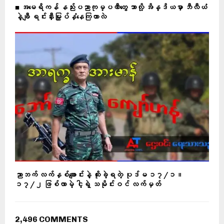
■ အမေရိကန် နည်းပညာကုမ္ပဏီတွေ ဘာလို့ အိန္ဒိယမှာ ဘီလီယံ
နဲ့ချီ ရင်းနှီးမြှုပ်နှံနေကြတာလဲ
ညာဘက် လက်နှစ်ချောင်းနဲ့ ထိုးခဲ့ရတဲ့ ပုဒ်မ ၁၇/၁။
၁၇/၂ ဖြစ်လာမဲ့ ငါ့ရဲ့ သမိုင်းဝင် လက်မှတ်
2,496 COMMENTS