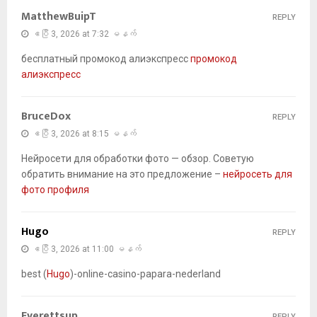
MatthewBuipT
REPLY
ဧပြီ 3, 2026 at 7:32 မနက်
бесплатный промокод алиэкспресс
промокод
алиэкспресс
BruceDox
REPLY
ဧပြီ 3, 2026 at 8:15 မနက်
Нейросети для обработки фото — обзор. Советую
обратить внимание на это предложение –
нейросеть для
фото профиля
Hugo
REPLY
ဧပြီ 3, 2026 at 11:00 မနက်
best (
Hugo
)-online-casino-papara-nederland
Everettsup
REPLY