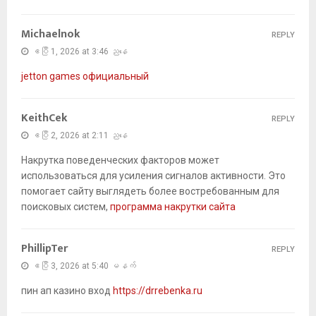
Michaelnok
REPLY
ဧပြီ 1, 2026 at 3:46 ညနေ
jetton games официальный
KeithCek
REPLY
ဧပြီ 2, 2026 at 2:11 ညနေ
Накрутка поведенческих факторов может
использоваться для усиления сигналов активности. Это
помогает сайту выглядеть более востребованным для
поисковых систем,
программа накрутки сайта
PhillipTer
REPLY
ဧပြီ 3, 2026 at 5:40 မနက်
пин ап казино вход
https://drrebenka.ru