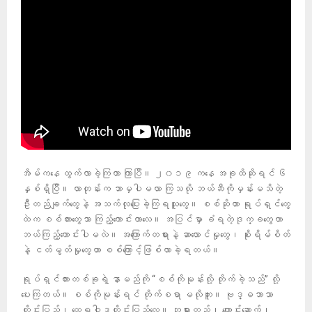
အိမ်ကနေ ထွက်လာခဲ့ကြတာ ကြာပြီ။ ၂၀၁၉ ကနေ အခုထိဆိုရင် ၆
နှစ်ရှိပြီ။ လာတုန်းက ဘာမှပါမလာ ကြသလို ဘယ်ဆီကိုမှန်းမသိတဲ့
ဦးတည်ချက်တွေနဲ့ အသက်လုပြေးခဲ့ကြရသူတွေ။ စစ်ဆိုတာ ရုပ်ရှင်တွေ
ထဲက စစ်ကားတွေသာ ကြည့်ကောင်းတာလေ။ အပြင်မှာ ခံရတဲ့ဒုက္ခတွေဟာ
ဘယ်ကြည့်ကောင်းပါမလဲ။ အကြောက်တရားနဲ့ ဆာလောင်မှုတွေ၊ စိုးရိမ်စိတ်
နဲ့ ငတ်မွတ်မှုတွေဟာ စစ်ကြောင့်ဖြစ်လာခဲ့ရတယ်။
ရုပ်ရှင်ကားတစ်ခုရဲ့ နာမည်ကို “စစ်ကိုမုန်းလို့ တိုက်ခဲ့သည်” လို့
ပေးကြတယ်။ စစ်ကိုမုန်းရင် တိုက်စရာ မလိုဘူး။ ဗုဒ္ဓဘာသာ
တိုင်းပြည်၊ ထေရဝါဒတိုင်းပြည်လေ။ ဘုရားတည်၊ ကျောင်းဆောက်၊