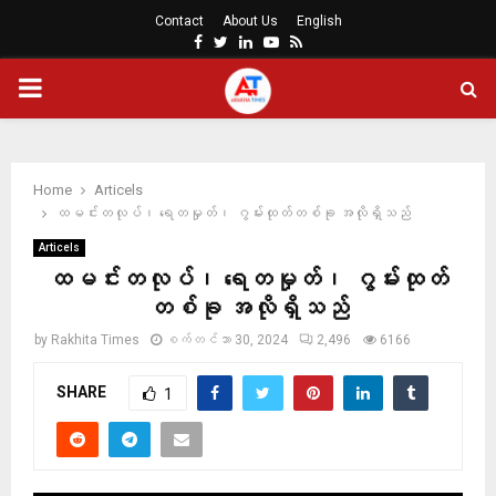
Contact
About Us
English
Facebook
Twitter
Linkedin
Youtube
Rss
PRIMARY
MENU
Home
Articels
ထမင်းတလုပ်၊ ရေတမှုတ်၊ ဂွမ်းထုတ်တစ်ခု အလိုရှိသည်
Articels
ထမင်းတလုပ်၊ ရေတမှုတ်၊ ဂွမ်းထုတ်
တစ်ခု အလိုရှိသည်
by
Rakhita Times
စက်တင်ဘာ 30, 2024
2,496
6166
SHARE
1