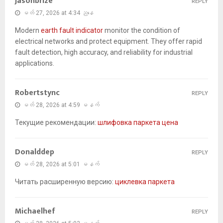
Jasonbrize
REPLY
မတ် 27, 2026 at 4:34 ညနေ
Modern
earth fault indicator
monitor the condition of
electrical networks and protect equipment. They offer rapid
fault detection, high accuracy, and reliability for industrial
applications.
Robertstync
REPLY
မတ် 28, 2026 at 4:59 မနက်
Текущие рекомендации:
шлифовка паркета цена
Donalddep
REPLY
မတ် 28, 2026 at 5:01 မနက်
Читать расширенную версию:
циклевка паркета
Michaelhef
REPLY