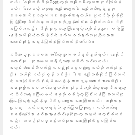
တယ်။ ခါတိုင်းဆို ဒီလို Post တွေကို အမျိုးသမီး တွေကသာ လုပ်ကြလိမ့်
မယ်။ ဒါပေမယ့် အခုတော့ အမျိုးသားတွေကပါ အမျိုးသမီးတွေရဲ့ ဥတု
ဓမ္မတာ ကိစ္စတွေက အစ အလှူခံလာရတယ်။ သူတင်တဲ့ ပိုစ့်ကို
ကြည့်ပြီးတော့ စိတ်ထဲမှာ တစ်ခုခုကို ကျွန်တော်ခံစား မိလိုက်တယ်။ ဒီလို
အကြပ်အတည်း၊ ဒီလို ဒုက္ခတွေ ကြုံနေရတဲ့အချိန်မှာ ကျား၊ မ ခွဲခြား
နေဖို့ထက် ကိုယ်တတ် နိင်တဲ့ ဖက်က ဝင်ရောက်အကူညီပေးတာဟာ
အကောင်းဆုံးနဲ့ အမွန်မြတ်ဆုံးဖြစ်တယ် ဆိုတာပါပဲ။
သမီးလေး ဥတုဓမ္မတာ စပေါ်တော့ သူက ခပ်နွမ်းနွမ်းရယ်၊ နေထိုင်
မကောင်းဘူး၊ သူ့အမေက အရိပ်ကျတော့ သမီးကို သင်ပေးတယ်၊
အတွင်းခံဘောင်းဘီဝတ်ဖို့ လစဉ်သုံးပစ္စည်းတွေ ဘယ်လို ဘယ်ပုံ သုံး
ဖို့၊ ဘယ်လို ဘယ်ပုံ စွန့် ပစ်ဖို့၊ ဒါဟာ အမျိုးသမီးတိုင်း ဖြစ်တတ်
တဲ့ အရာဖြစ်သလို စိုးရိမ်မနေဖို့နဲ့ အာဟာရမျှတအောင် စားသောက်ဖို့၊
အနားယူဖို့ကအစ သင်ပေးရှာတယ်။ ပုံမှန်အချိန်တွေမှာတော့ ဒီအရာတွေ
က သိပ်အရေးမကြီးပေမယ့် အခုလို စစ်ပွဲတွေ ပြင်းထန်ပြီး အသက်လု
ပြေးနေကြရတဲ့အချိန်မှာ ဒီကိစ္စတွေဟာ အရေးကြီးလာတယ်။ ဘာဆိုဘာမှ
ယူစရာ၊ သယ်စရာမရခဲ့ဘဲ ထွက်ပြေးလာကြသူတွေ၊ ကယ်ဆယ်ရေး
စခန်းတွေပေါ်မှာ နှစ်များစွာနေထိုင်နေကြသူ တွေ အတွက် အတွင်းခံတစ်
ထည်၊ လစဉ်သုံးပစ္စည်းတစ်ခုဟာ အရေးကြီးဆုံးကိစ္စဖြစ်လာ
တယ်။