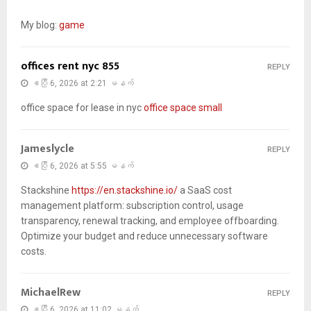
My blog:
game
offices rent nyc 855
REPLY
ဧပြီ 6, 2026 at 2:21 မနက်
office space for lease in nyc
office space small
Jameslycle
REPLY
ဧပြီ 6, 2026 at 5:55 မနက်
Stackshine
https://en.stackshine.io/
a SaaS cost
management platform: subscription control, usage
transparency, renewal tracking, and employee offboarding.
Optimize your budget and reduce unnecessary software
costs.
MichaelRew
REPLY
ဧပြီ 6, 2026 at 11:02 မနက်