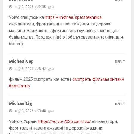
ဧပြီ 3, 2026 at 2:35 ညနေ
Volvo спецтехніка
https://linktr.ee/spetstekhnika
екскаватори, фронтальні навантажувачі та дорожні
машини. Надійність, ефективність і сучасні рішення для
будівництва. Продаж, підбір і обслуговування техніки для
бізнесу.
MichealVep
REPLY
ဧပြီ 3, 2026 at 3:42 ညနေ
фильм 2025 смотреть качестве
смотреть фильмы онлайн
бесплатно
MichaelLig
REPLY
ဧပြီ 3, 2026 at 3:48 ညနေ
Volvo в Україні
https://volvo-2026.carrd.co/
екскаватори,
фронтальні навантажувачі та дорожні машини.