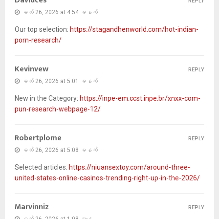
Davidces
REPLY
မတ် 26, 2026 at 4:54 မနက်
Our top selection:
https://stagandhenworld.com/hot-indian-
porn-research/
Kevinvew
REPLY
မတ် 26, 2026 at 5:01 မနက်
New in the Category:
https://inpe-em.ccst.inpe.br/xnxx-com-
pun-research-webpage-12/
Robertplome
REPLY
မတ် 26, 2026 at 5:08 မနက်
Selected articles:
https://niuansextoy.com/around-three-
united-states-online-casinos-trending-right-up-in-the-2026/
Marvinniz
REPLY
မတ် 26, 2026 at 1:08 ညနေ