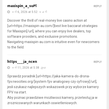
maxispin_a_suPl
REPLY
မတ် 6, 2026 at 5:52 မနက်
Discover the thrill of real-money live casino action at
[url=https://maxispin-au.com/]best live baccarat strategies
for Maxispin[/url], where you can enjoy live dealers, top
software providers, and exclusive promotions.
Navigating maxispin-au.com is intuitive even for newcomers
to the field.
https___ja_ncen
REPLY
မတ် 11, 2026 at 5:38 ညနေ
Sprawdz poradnik [url=https://jaka-kamera-do-drona-
fpv.neocities.org/]system fpv analogowy czy cyfrowy[/url],
jesli szukasz najlepszych wskazowek przy wyborze kamery
FPV na start.
Aby poznac prawdziwe mozliwosci kamery, przetestuj ja w
zroznicowanych warunkach oswietleniowych.