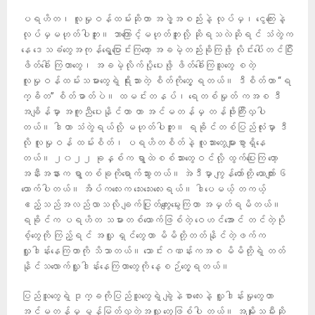
ပရဟိတ၊ လူမှုဝန်ထမ်းဆိုတာ အဖွဲ့အစည်းနဲ့ လုပ်မှ၊ ငွေကြေးနဲ့
လုပ်မှမဟုတ်ပါဘူး။ ဘာကြောင့်မဟုတ်ဘူးလို့ ဆိုရသလဲဆိုရင် သံတွဲက
နေ ဒေသခံတွေအကုန်ရွေ့ပြောင်းကြတော့ အခမဲ့တည်းခိုကြဖို့ လိုင်းပေါ်တင်ပြီး
ဖိတ်ခေါ် ကြတာတွေ၊ အခမဲ့လိုက်ပို့ပေးဖို့ ဖိတ်ခေါ်ကြသူတွေ စတဲ့
လူမှုဝန်ထမ်းသမားတွေရဲ့ ရိုးသားတဲ့ စိတ်ကိုတွေ့ ရတယ်။ ဒီစိတ်ဟာ “ရ
က္ခိတ” စိတ်ဓာတ်ပဲ။ ထမင်းတနပ်၊ ရေတစ်မှုတ် ကအစ ဒီ
အချိန်မှာ အကူညီပေးနိုင်တာ ဟာ အင်မတန်မှ တန်ဖိုးကြီးလှပါ
တယ်။ ဒါဟာ သံတွဲရယ်လို့ မဟုတ်ပါဘူး။ ရခိုင်တစ်ပြည်လုံးမှာ ဒီ
လို လူမှုဝန် ထမ်းစိတ်၊ ပရဟိတစိတ်နဲ့ လူသားတွေများစွာရှိနေ
တယ်။ ၂၀၂၂ ခုနှစ်က ရွာထဲစစ်သားတွေဝင်လို့ ထွက်ပြေးကြ တော့
အနီးအနားက ရွာတစ်ခုကိုရောက်သွားတယ်။ အဲဒီမှာ ကျွန်တော်တို့ ယောက်ျား ၆
ယောက်ပါတယ်။ အိပ်ကလေးက သေးသေးလေးရယ်။ ဒါပေမယ့် တကယ့်
ဧည့်သည်အလည်လာသလို ချက်ပြုတ်ကျွေးမွေးကြတာ အမှတ်ရမိတယ်။
ရခိုင်က ပရဟိတ သမားတစ်ယောက်ဖြစ်တဲ့ ဝေဟင်အောင် တင်တဲ့ပို
စ့်တွေကို ကြည့်ရင် အလှူ ရှင်တွေဟာ မိမိတို့တတ်နိုင်တဲ့ဖက်က
လှူဒါန်းနေကြတာကို သိသာတယ်။ သောင်းဂဏန်းကအစ မိမိတို့ရဲ့ တတ်
နိုင်သလောက်လှူဒါန်းနေကြတာတွေကို နေ့စဉ်တွေ့ရတယ်။
ပြည်သူတွေရဲ့ ဒုက္ခကိုပြည်သူတွေရဲ့ ချွဲနဲစာလေးနဲ့ လှူဒါန်းမှုတွေဟာ
အင်မတန်မှ မွန်မြတ်လှတဲ့အလှူ တွေဖြစ်ပါ တယ်။ အမျိုးသမီးဆို