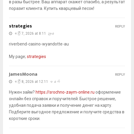
в разы быстрее. Ваш аппарат скажет спасибо, а результат
поразит клиента. Купить кварцевый песок!
strategies
REPLY
ဧပြီ 7, 2026 at 8:11 ညနေ
riverbend-casino-wyandotte-au
My page;
strategies
JamesMoona
REPLY
ဧပြီ 8, 2026 at 12:11 မနက်
Нужен займ?
https://srochno-zaym-online.ru
оформление
онлайн без справок и поручителей. Быстрое решение,
удобная подача заявки и получение денег на карту.
Подберите выгодное предложение и получите средства в
короткие сроки.