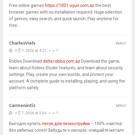
Free online games
https://1001-oyun.com.az
the best
browser games with no installation required. Huge selection
of genres, easy search, and quick launch. Play anytime for
free.
CharlesViels
REPLY
ဧပြီ 7, 2026 at 4:21 မနက်
Roblox Download
delta roblox com az
Download the game,
learn about Roblox Studio features, and learn about security
settings. Play, create your own worlds, and protect your
account. A complete guide to installing, playing, and using the
platform safely.
Carmenintiz
REPLY
ဧပြီ 7, 2026 at 5:04 မနက်
Выгодно купить
песок для пескоструйки
– 100% очистка
без забитых сопел! Забудьте о засорах: очищайте металл