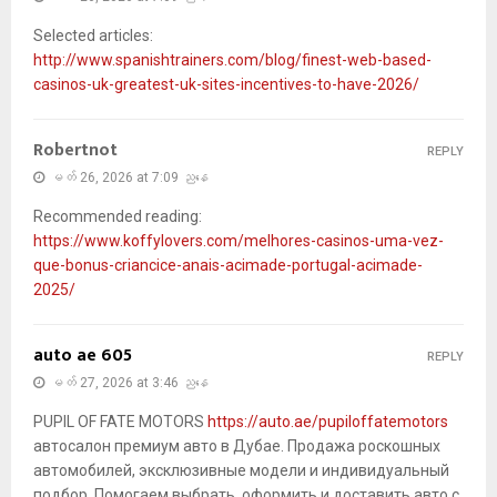
Selected articles:
http://www.spanishtrainers.com/blog/finest-web-based-
casinos-uk-greatest-uk-sites-incentives-to-have-2026/
Robertnot
REPLY
မတ် 26, 2026 at 7:09 ညနေ
Recommended reading:
https://www.koffylovers.com/melhores-casinos-uma-vez-
que-bonus-criancice-anais-acimade-portugal-acimade-
2025/
auto ae 605
REPLY
မတ် 27, 2026 at 3:46 ညနေ
PUPIL OF FATE MOTORS
https://auto.ae/pupiloffatemotors
автосалон премиум авто в Дубае. Продажа роскошных
автомобилей, эксклюзивные модели и индивидуальный
подбор. Помогаем выбрать, оформить и доставить авто с