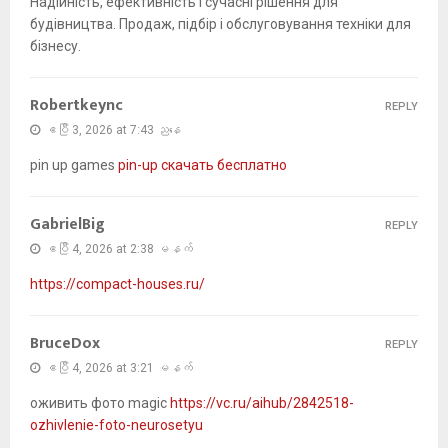
Надійність, ефективність і сучасні рішення для
будівництва. Продаж, підбір і обслуговування техніки для
бізнесу.
Robertkeync
REPLY
ဧပြီ 3, 2026 at 7:43 ညနေ
pin up games
pin-up скачать бесплатно
GabrielBig
REPLY
ဧပြီ 4, 2026 at 2:38 မနက်
https://compact-houses.ru/
BruceDox
REPLY
ဧပြီ 4, 2026 at 3:21 မနက်
оживить фото magic
https://vc.ru/aihub/2842518-
ozhivlenie-foto-neurosetyu