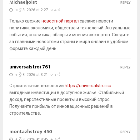
MichaelJoist
REPLY
ဧပြီ 8, 2026 at 2:27 မနက်
Только свежие
новостной портал
свежие новости
политики, экономики, общества и технологий. Актуальные
события, аналитика, обзоры и мнения экспертов. Следите
за главными новостями страны и мира онлайн в удобном
формате каждый день.
universalstroi 761
REPLY
ဧပြီ 8, 2026 at 3:21 မနက်
Строительные технологии
https://universalstroi.su
выгодные инвестиции в доступное жилье. Стабильный
доход, перспективные проекты и высокий спрос.
Получайте прибыль от инновационных решений в
строительстве.
montazhstroy 450
REPLY
ဧပြီ 8, 2026 at 4:45 မနက်