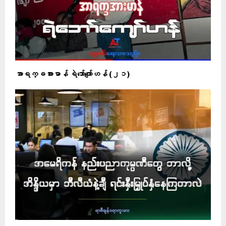
အာရက္ခအားမာန် ရဲဘော်ကျော်ဟန် (၂၁)