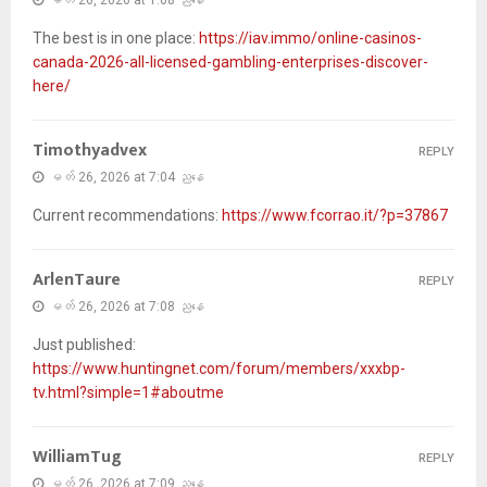
The best is in one place:
https://iav.immo/online-casinos-
canada-2026-all-licensed-gambling-enterprises-discover-
here/
Timothyadvex
REPLY
မတ် 26, 2026 at 7:04 ညနေ
Current recommendations:
https://www.fcorrao.it/?p=37867
ArlenTaure
REPLY
မတ် 26, 2026 at 7:08 ညနေ
Just published:
https://www.huntingnet.com/forum/members/xxxbp-
tv.html?simple=1#aboutme
WilliamTug
REPLY
မတ် 26, 2026 at 7:09 ညနေ