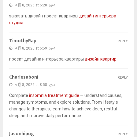
ဧပြီ 8, 2026 at 6:28 ညနေ
заказать дизайн проект квартиры
дизайн интерьера
студия
TimothyRap
REPLY
ဧပြီ 8, 2026 at 6:59 ညနေ
проект дизайна интерьера квартиры
дизайн квартир
Charlesaboni
REPLY
ဧပြီ 8, 2026 at 8:58 ညနေ
Complete
insomnia treatment guide
— understand causes,
manage symptoms, and explore solutions. From lifestyle
changes to therapies, learn how to achieve deep, restful
sleep and improve daily performance.
Jasonhipug
REPLY