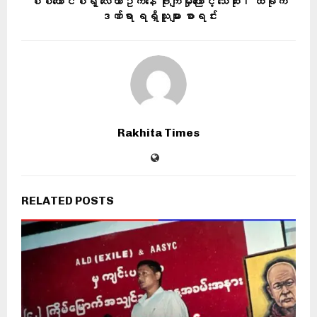
စစ်ကောင်စီရဲ့ လေယာဥ်ကနေ ဗုံးကျဲမှုကြောင့် သေဆုံး၊ ထိခိုက်
ဒဏ်ရာ ရရှိသူများ စာရင်း
Rakhita Times
RELATED POSTS