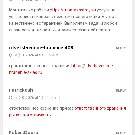
Монтажные работы
https://montazhstroy.su
услуги по
установке инженерных систем и конструкций. Быстро,
качественно и с гарантией. Выполняем задачи любой
сложности для частных и коммерческих объектов.
otvetstvennoe-hranenie 408
REPLY
ဧပြီ 8, 2026 at 5:56 မနက်
срок ответственного хранения
https://otvetstvennoe-
hranenie-sklad.ru
Patrickduh
REPLY
ဧပြီ 8, 2026 at 10:44 မနက်
ответственное хранение приказ
ответственного хранения
рыночная стоимость
RobertDoora
REPLY