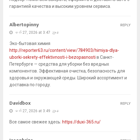
гарантией качества и высоким уровнем сервиса.
Albertopinny
REPLY
မတ် 27, 2026 at 3:47 ညနေ
Эко-бытовая химия
http://reporter63.ru/content/view/784903/himiya-dlya-
uborki-sekrety-effektivnosti-i-bezopasnosti
в Санкт-
Петербурге — средства для уборки без вредных
компонентов. Эффективная очистка, безопасность для
здоровья и окружающей среды. Широкий ассортимент и
доставка по городу.
Davidbox
REPLY
မတ် 27, 2026 at 3:49 ညနေ
Все самое свежее здесь:
https://duxi-365.ru/