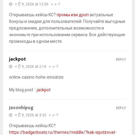
ဧပြီ 9, 2026 at 12:56 မနက်
Открываешь кейсы KC?
промы изи дроп
актуальные
бонусы и скидки для пользователей. Получайте выгодные
предложения, дополнительные возможности и
экономьте при использовании сервиса. Все действующие
промокоды в одном месте.
jackpot
REPLY
ဧပြီ 9, 2026 at 2:16 မနက်
online-casino-hohe-einsätze
My blog post ::
jackpot
Jasonhipug
REPLY
ဧပြီ 9, 2026 at 3:32 မနက်
Открываешь кейсы KC?
https://badgerboats.ru/themes/middle/?kak-ispolzovat-