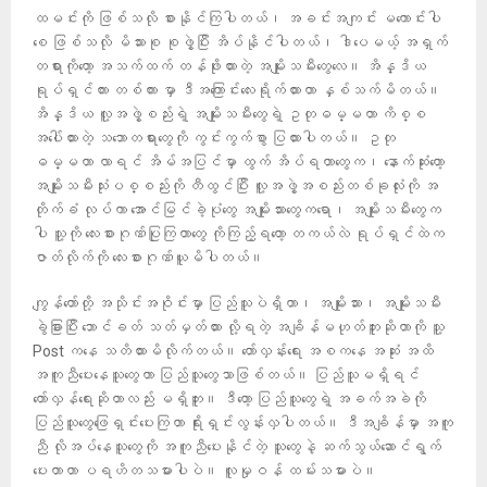
ထမင်းကို ဖြစ်သလို စားနိုင်ကြပါတယ်၊ အခင်းအကျင်း မကောင်းပါ
စေ ဖြစ်သလို မိသားစု စုဖွဲ့ပြီး အိပ်နိုင်ပါတယ်၊ ဒါပေမယ့် အရှက်
တရားကိုတော့ အသက်ထက် တန်ဖိုးထားတဲ့ အမျိုးသမီးတွေလေ။ အိန္ဒိယ
ရုပ်ရှင်ကား တစ်ကား မှာ ဒီအကြောင်းလေးရိုက်ထားတာ နှစ်သက်မိတယ်။
အိန္ဒိယ လူ့အဖွဲ့စည်းရဲ့ အမျိုးသမီးတွေရဲ့ ဥတုဓမ္မတာ ကိစ္စ
အပေါ်ထားတဲ့ သဘောတရားတွေကို ကွင်းကွက်စွာ ပြထားပါတယ်။ ဥတု
ဓမ္မတာ လာရင် အိမ်အပြင်မှာ ထွက် အိပ်ရတာတွေက၊ နောက်ဆုံးတော့
အမျိုးသမီးသုံးပစ္စည်းကို တီထွင်ပြီး လူ့အဖွဲ့အစည်းတစ်ခုလုံးကို အ
တိုက်ခံ လုပ်ကာ အောင်မြင်ခဲ့ပုံတွေ အမျိုးသားတွေကရော၊ အမျိုးသမီးတွေက
ပါ သူ့ကို လေးစားဂုဏ်ပြုကြတာတွေ ကိုကြည့်ရတော့ တကယ်လဲ ရုပ်ရှင်ထဲက
ဇာတ်လိုက်ကို လေးစားဂုဏ်ယူမိပါတယ်။
ကျွန်တော်တို့ အသိုင်းအဝိုင်းမှာ ပြည်သူပဲရှိတာ၊ အမျိုးသား၊ အမျိုးသမီး
ခွဲခြားပြီး ဘောင်ခတ် သတ်မှတ်ထား လို့ရတဲ့ အချိန်မဟုတ်ဘူးဆိုတာကို သူ့
Post ကနေ သတိထားမိလိုက်တယ်။ တော်လှန်းရေး အစကနေ အဆုံး အထိ
အကူညီပေးနေသူတွေဟာ ပြည်သူတွေသာဖြစ်တယ်။ ပြည်သူမရှိရင်
တော်လှန်ရေးဆိုတာလည်း မရှိဘူး။ ဒီတော့ ပြည်သူတွေရဲ့ အခက်အခဲကို
ပြည်သူတွေဖြေရှင်းပေးကြတာ ရိုးရှင်းလွန်းလှပါတယ်။ ဒီအချိန်မှာ အကူ
ညီ လိုအပ်နေသူတွေကို အကူညီပေးနိုင်တဲ့ သူတွေနဲ့ ဆက်သွယ်ဆောင်ရွက်
ပေးတာဟာ ပရဟိတသမားပါပဲ။ လူမှုဝန် ထမ်းသမားပဲ။