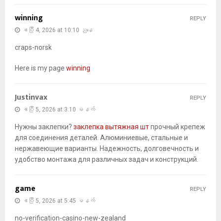
winning
REPLY
ဧပြီ 4, 2026 at 10:10 ညနေ
craps-norsk
Here is my page
winning
Justinvax
REPLY
ဧပြီ 5, 2026 at 3:10 မနက်
Нужны заклепки?
заклепка вытяжная шт
прочный крепеж
для соединения деталей. Алюминиевые, стальные и
нержавеющие варианты. Надежность, долговечность и
удобство монтажа для различных задач и конструкций.
game
REPLY
ဧပြီ 5, 2026 at 5:45 မနက်
no-verification-casino-new-zealand