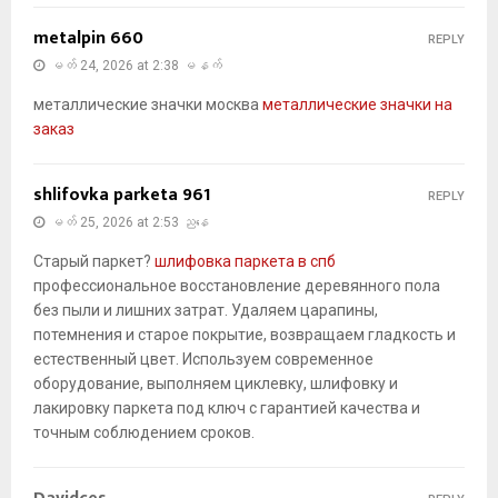
metalpin 660
REPLY
မတ် 24, 2026 at 2:38 မနက်
металлические значки москва
металлические значки на
заказ
shlifovka parketa 961
REPLY
မတ် 25, 2026 at 2:53 ညနေ
Старый паркет?
шлифовка паркета в спб
профессиональное восстановление деревянного пола
без пыли и лишних затрат. Удаляем царапины,
потемнения и старое покрытие, возвращаем гладкость и
естественный цвет. Используем современное
оборудование, выполняем циклевку, шлифовку и
лакировку паркета под ключ с гарантией качества и
точным соблюдением сроков.