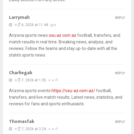
Larrymah
REPLY
ဧပြီ 6, 2026 at 11:44 ညနေ
Arizona sports news
oxu az com az
football, transfers, and
match results in real time. Breaking news, analysis, and
reviews. Follow the teams and stay up-to-date with all the
state’s sports news.
Charliegab
REPLY
ဧပြီ 7, 2026 at 1:35 မနက်
Arizona sports events
https://oxu-az.com.az/
football,
transfers, and live match results. Latest news, statistics, and
reviews for fans and sports enthusiasts.
Thomasfak
REPLY
ဧပြီ 7, 2026 at 2:24 မနက်