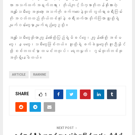
တာ အသက်ထက် အရှက်တရား၊ ကိုယ်ကျင့်သိက္ခာကိုတန်ဖိုးထားတဲ့
အမျိုးသမီးတွေ အခုတော့ အသက်ကို ဖက်ကလေးနဲ့ထုတ် လွတ်ရာခရီးကြမ်း
ကို အဝတ်တထည် ကိုယ်တစ်လုံးနဲ့ ခရီးဆက်လာ လိုက်ကြတာ သူ့တို့ရဲ့
မျက်ဝန်းတွေမှာ မျက်ရည်တွေဥလို့။
အမျိုးသမီးတွေဆိုတာ ကျွန်တော်တို့ပြည်ရဲ့မိခင်တွေ၊ ကျွန်တော်တို့ အစ်မ
တွေ၊နှမတွေ၊သမီးတွေဖြစ်တယ်။ သူတို့ရဲ့ ခက်ခဲမှုတွေကို ကူညီနိုင်
ဖို့ စစ်တလင်းမှာ ထမင်းတလုပ်၊ ရေတမှုတ်၊ ဂွမ်းထုတ်တစ်ခု
အလိုရှိနေပါတယ်။
ARTICILE
RAKHINE
SHARE
1
NEXT POST