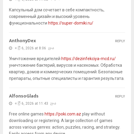
Капсульный дом сочетает в себе компактность,
современный дизайн и высокий уровень
функциональности
https://super-domiki.ru/
AnthonyDex
REPLY
ဧပြီ 6, 2026 at 8:06 ညနေ
Уничтожение вредителей
https://dezinfekciya-mcd.ru/
уничтожение бактерий, вирусов и насекомых. Обработка
квартир, домов и коммерческих помещений. Безопасные
препараты, опытные специалисты и гарантия результата.
AlfonsoGlads
REPLY
ဧပြီ 6, 2026 at 11:43 ညနေ
Free online games
https://poki.com.az
play without
downloading or registering. A large collection of games
across various genres: action, puzzles, racing, and strategy.
Easily access from any device.