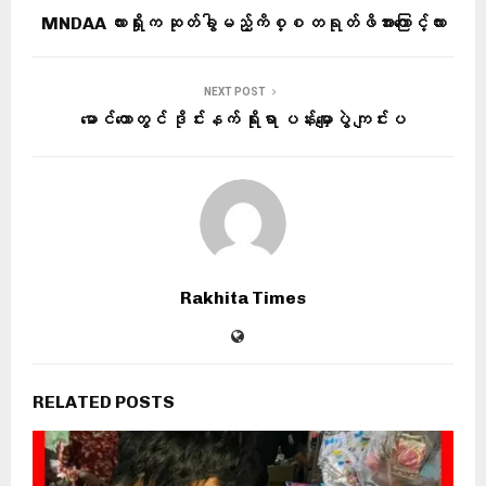
MNDAA လားရှိုးက ဆုတ်ခွါမည့်ကိစ္စ တရုတ်ဖိအားကြောင့်လား
NEXT POST
မောင်တောတွင် ဒိုင်းနက် ရိုးရာ ပန်းမျှောပွဲ ကျင်းပ
Rakhita Times
RELATED POSTS