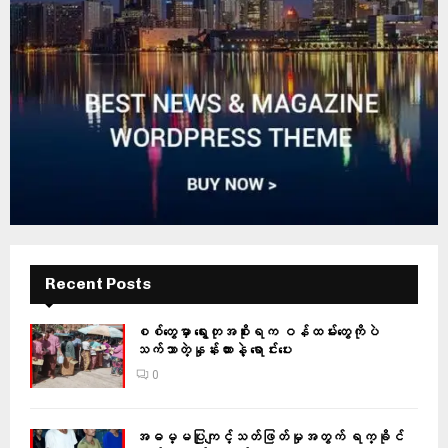
Recent Posts
စစ်တွေမှာ ရွေးတုအစိုးရက ဝန်ထမ်းတွေကိုပဲ
သက်သာတဲ့နှုန်းထားနဲ့ ရောင်းပေး
0
အဓမ္မပြုကျင့်သတ်ဖြတ်မှုအတွက် ရက္ခိုင်