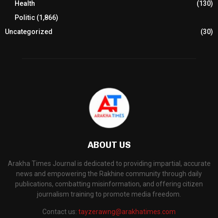
Health
(130)
Politic
(1,866)
Uncategorized
(30)
ABOUT US
Arakha Times Journal is dedicated to providing impartial, accurate
news and empowering the Rakhine community through daily
publications, combatting misinformation, and offering citizen
journalism training to promote media freedom.
Contact us:
tayzerawng@arakhatimes.com