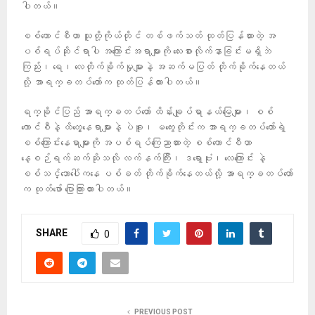
ပါတယ်။
စစ်ကောင်စီဟာ သူတို့ကိုယ်တိုင် တစ်ဖက်သတ် ထုတ်ပြန်ထားတဲ့ အ
ပစ်ရပ်ဆိုင်ရာပါ အကြောင်းအရာများကို လေးစားလိုက်နာခြင်းမရှိဘဲ
ကြည်း၊ ရေ၊ လေတိုက်ခိုက်မှုများနဲ့ အဆက်မပြတ် တိုက်ခိုက်နေတယ်
လို့ အာရက္ခတပ်တော်က ထုတ်ပြန်ထားပါတယ်။
ရက္ခိုင်ပြည် အာရက္ခတပ်တော် ထိန်းချုပ်ရာနယ်မြေများ၊ စစ်
ကောင်စီနဲ့ ထိတွေ့နေရာများနဲ့ ပဲခူး၊ မကွေးတိုင်းက အာရက္ခတပ်တော်ရဲ့
စစ်ကြောင်းနေရာများကို အပစ်ရပ်ကြေညာထားတဲ့ စစ်ကောင်စီဟာ
နေ့စဉ်ရက်ဆက်ဆိုသလို လက်နက်ကြီး၊ ဒရော့ဗုံး၊ လေကြောင်း နဲ့
စစ်သင်္ဘောပေါ်ကနေ ပစ်ခတ် တိုက်ခိုက်နေတယ်လို့ အာရက္ခတပ်တော်
က ထုတ်ဖော် ပြောကြားထားပါတယ်။
SHARE
0
PREVIOUS POST