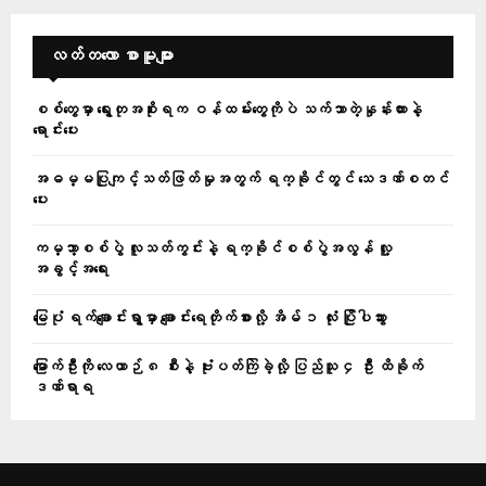
လတ်တ‌လော စာမူများ
စစ်တွေမှာ ရွေးတုအစိုးရက ဝန်ထမ်းတွေကိုပဲ သက်သာတဲ့နှုန်းထားနဲ့
ရောင်းပေး
အဓမ္မပြုကျင့်သတ်ဖြတ်မှုအတွက် ရက္ခိုင်တွင် သေဒဏ်စတင်
ပေး
ကမ္ဘာ့စစ်ပွဲ လူသတ်ကွင်းနဲ့ ရက္ခိုင်စစ်ပွဲအလွန် လူ့
အခွင့်အရေး
မြေပုံ ရက်ချောင်းရွာမှာ ချောင်းရေတိုက်စားလို့ အိမ် ၁ လုံး ပြိုပါသွား
မြောက်ဦးကို လေယာဉ် ၈ စီးနဲ့ ဗုံးပတ်ကြဲခဲ့လို့ ပြည်သူ ၄ ဦး ထိခိုက်
ဒဏ်ရာရ