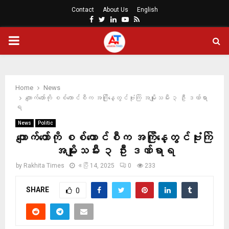
Contact
About Us
English
Facebook
Twitter
Linkedin
Youtube
Rss
PRIMARY
MENU
Home
News
ကျောက်တော်ကို စစ်ကောင်စီက အကြိုနေ့တွင်ဗုံးကြဲ အမျိုးသမီး ၃ ဦး ဒဏ်ရာ
ရ
News
Politic
ကျောက်တော်ကို စစ်ကောင်စီက အကြိုနေ့တွင်ဗုံးကြဲ
အမျိုးသမီး ၃ ဦး ဒဏ်ရာရ
by
Rakhita Times
ဧပြီ 14, 2025
0
233
SHARE
0