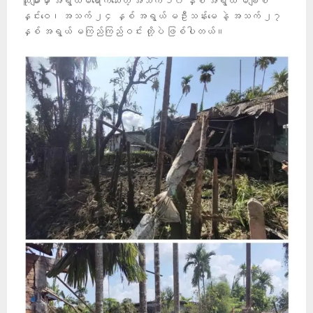
သူများမှာ အရွယ်မရောက်သေးတဲ့ အသက် ၁၀ နှစ် အရွယ် မချစ်
နှင်းဝေ၊ အသက် ၂၄ နှစ် အရွယ် မဦးသန်းမေ နဲ့ အသက် ၂၇
နှစ် အရွယ် မကြည်ကြည်ဝင်း တို့ပဲ ဖြစ်ပါတယ်။