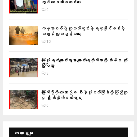
တွင် သေဒဏ်စတင်ပေး
0
ကမ္ဘာ့စစ်ပွဲ လူသတ်ကွင်းနဲ့ ရက္ခိုင်စစ်ပွဲ
အလွန် လူ့အခွင့်အရေး
10
မြေပုံ ရက်ချောင်းရွာမှာ ချောင်းရေတိုက်စားလို့ အိမ် ၁ လုံး
ပြိုပါသွား
3
မြောက်ဦးကို လေယာဉ် ၈ စီးနဲ့ ဗုံးပတ်ကြဲခဲ့လို့ ပြည်သူ
၄ ဦး ထိခိုက်ဒဏ်ရာရ
0
ကဏ္ဍများ