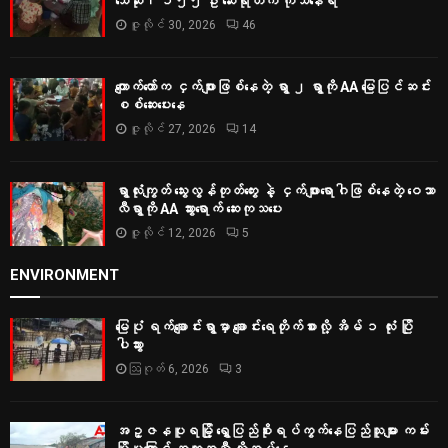
သေဆုံး၊ ၁၅၅ ဦး ဆေးရုံတက် ကုသနေရ
ဇူလိုင် 30, 2026
46
ကျောက်တော်က ငှက်ဖျားဖြစ်နေတဲ့ ရွာ ၂ ရွာကို AA မြေပြင်ဆင်း
စစ်‌ဆေးပေးနေ
ဇူလိုင် 27, 2026
14
ရွာလုံးကျွတ် သွေးလွန်တုတ်ကွေး နဲ့ ငှက်ဖျားရောဂါဖြစ်နေတဲ့ ဝေသာ
လီရွာကို AA သွားရောက် ဆေးကုသပေး
ဇူလိုင် 12, 2026
5
ENVIRONMENT
မြေပုံ ရက်ချောင်းရွာမှာ ချောင်းရေတိုက်စားလို့ အိမ် ၁ လုံး ပြို
ပါသွား
ဩဂုတ် 6, 2026
3
အဥ္ဇနပူရမြို့ ရွှေပြည်စိုးရပ်ကွက်နေပြည်သူများ ကမ်း