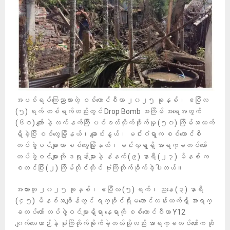
အပစ်ရပ်ကြေညာထားတဲ့ စစ်ကောင်စီဟာ ၂၀၂၅ ခုနှစ်၊ ဧပြီလ
(၅) ရက် တစ်ရက်တည်းတွင် Drop Bomb အကြိမ် အရေအတွက်
(၆၀) ကျော် နဲ့ လက်နက်ကြီး ပစ်ခတ်တိုက်ခိုက်မှု (၅၀) ကြိမ်အထက်
ရှိခဲ့ပြီး စစ်တွေမြို့နယ်၊ ချောင်းနွယ်၊ မင်းဂံရွာက စစ်ကောင်စီ
တပ်ဖွဲ့ဝင်များဟာ စစ်တွေမြို့နယ်၊ မင်းလှရွာရှိ အာရက္ခတပ်တော်
တပ်ဖွဲ့ဝင်များကို ဒရုန်းများနဲ့ နံနက် (၉) နာရီ (၂၇) မိနစ် က
စတင်ပြီး (၂) ကြိမ်တိုင်တိုင် ဗုံးကြဲတိုက်ခိုက်ခဲ့ပါတယ်။
အလားတူ ၂၀၂၅ ခုနှစ်၊ ဧပြီလ (၅) ရက်၊ ညနေ (၃) နာရီ
(၄၅) မိနစ်အချိန်တွင် ရက္ခိုင်ရိုးမတောင်တန်းထက်ရှိ အာရက္
ခတပ်တော် တပ်ဖွဲ့ဝင်များရှိရာ နေရာကို စစ်ကောင်စီဟာ Y12
ဂျက်လေယာဉ်နဲ့ ဗုံးကြဲတိုက်ခိုက်ခဲ့တယ်လို့လည်း အာရက္ခတပ်တော်က ဆို