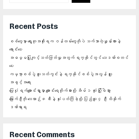
Recent Posts
စစ်တွေမှာ ရွေးတုအစိုးရက ဝန်ထမ်းတွေကိုပဲ သက်သာတဲ့နှုန်းထားနဲ့
ရောင်းပေး
အဓမ္မပြုကျင့်သတ်ဖြတ်မှုအတွက် ရက္ခိုင်တွင် သေဒဏ်စတင်
ပေး
ကမ္ဘာ့စစ်ပွဲ လူသတ်ကွင်းနဲ့ ရက္ခိုင်စစ်ပွဲအလွန် လူ့
အခွင့်အရေး
မြေပုံ ရက်ချောင်းရွာမှာ ချောင်းရေတိုက်စားလို့ အိမ် ၁ လုံး ပြိုပါသွား
မြောက်ဦးကို လေယာဉ် ၈ စီးနဲ့ ဗုံးပတ်ကြဲခဲ့လို့ ပြည်သူ ၄ ဦး ထိခိုက်
ဒဏ်ရာရ
Recent Comments