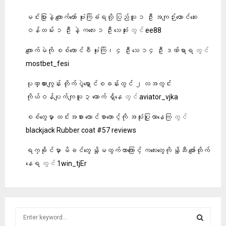
မင်းပြားနဲ့ ကျောက်တော် ဗုံးကြဲခံရလို့ ပြည်သူ ၁ ဦး အကျဉ်းထောင်ဆေး
ဝန်ထမ်း ၁ ဦး နဲ့ ကလေး ၁ ဦး သေဆုံး
တွင်
ee88
ကျောက်မဲကို စစ်ကောင်စီ ဗုံးကြဲ၊ ၄ ဦး သေ ၁၄ ဦး ဒဏ်ရာရ
တွင်
mostbet_fesi
ပုဏ္ဏားကျွန်း တိုက်ပွဲရှောင်စခန်းတွင် ၂ လအတွင်း
ကိုယ်ဝန်ပျက်ကျသူ ၃ ယောက် ရှိနေ
တွင်
aviator_vjka
စစ်တွေမှာ ထင်းအစား လောင်စာတောင့်ကို အသုံးပြုလာနေကြ
တွင်
blackjack Rubber coat #57 reviews
ရက္ခိုင်မှာ မိခင်တွေ နို့မထွက်တာကြောင့် ကလေးတွေကို နို့ဆီ ဖျော်တိုက်
နေရ
တွင်
1win_tjEr
S
e