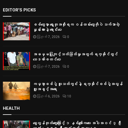
EDITOR'S PICKS
စစ်တွေမှာ ရွေးတုအစိုးရက ဝန်ထမ်းတွေကိုပဲ သက်သာတဲ့
နှုန်းထားနဲ့ ရောင်းပေး
ဩဂုတ် 7, 2026
0
အဓမ္မပြုကျင့်သတ်ဖြတ်မှုအတွက် ရက္ခိုင်တွင်
သေဒဏ်စတင်ပေး
ဩဂုတ် 7, 2026
0
ကမ္ဘာ့စစ်ပွဲ လူသတ်ကွင်းနဲ့ ရက္ခိုင်စစ်ပွဲအလွန်
လူ့အခွင့်အရေး
ဩဂုတ် 6, 2026
10
HEALTH
သွေးလွန်တုတ်ကွေးကြောင့် ၁ နှစ်ကျော်ကလေး အပါအဝင် ၃ ဦး