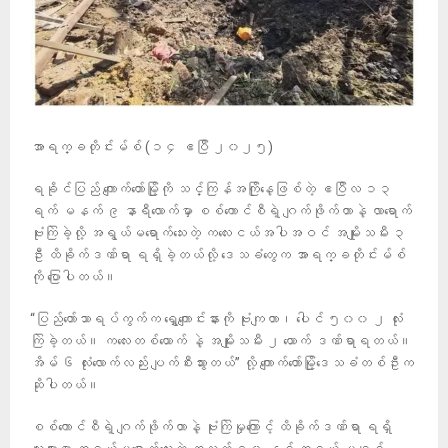
အာရက္ခတိုင်းမ်စ် (၁၄ ဧပြီ ၂၀၂၅)
ရခိုင်ပြည် ကျောက်တော်မြို့ကို သင်္ကြန်အကြိုနေ့ဖြစ်တဲ့ ဧပြီလ ၁၃
ရက် မနက် ၉ နာရီလောက်မှာ စစ်ကောင်စီရဲ့ ဂျက်ဖိုက်တာနဲ့ လာရောက်
ဗုံးကြဲခဲ့လို့ အရွယ်မရောက်သေးတဲ့ ကလေးငယ်အပါအဝင် အမျိုးသမီး ၃
ဦး ထိခိုက်ဒဏ်ရာ ရရှိခဲ့တယ်လို့ ဒေသခံတွေက အာရက္ခတိုင်းမ်စ်
ကို ပြောပါတယ်။
“ပြည်တော်သာရပ်ကွက်က ရွှေကျောင်းနားကို ဗုံးကျတာ၊ ပေါင် ၅၀၀ ၂ လုံး
ကြဲခဲ့တယ်။ ကလေးတစ်ယောက် နဲ့ အမျိုးသမီး ၂ ယောက် ဒဏ်ရာရတယ်။
အိမ် ၆ လုံးလောက်လည်း ပျက်စီးသွားတယ်” လို့ ကျောက်တော်မြို့ဒေသခံတစ်ဦးက
ဆိုပါတယ်။
စစ်ကောင်စီရဲ့ ဂျက်ဖိုက်တာနဲ့ ဗုံးကြဲမှုကြောင့် ထိခိုက်ဒဏ်ရာ ရရှိ