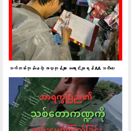
သက်တမ်းကုန်နေတဲ့ အလှကုန်များ မရောင်းချရန် AA သတိပေး