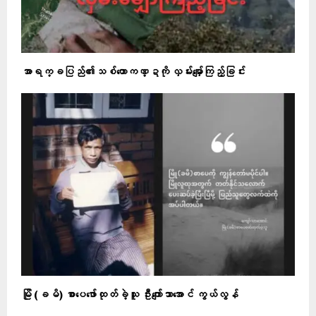
အာရက္ခပြည်၏သစ်တောကဏ္ဍကို လှမ်းမျှော်ကြည့်ခြင်း
မြို (ခမိ) စာပေဖော်ထုတ်ခဲ့သူ ဦးကျော်သာအောင် ကွယ်လွန်