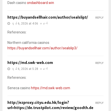
Dash casino
ondashboard.win
https://buyandsellhair.com/author/sealslip3/
REPLY
ဇွန် 6, 2026 at 4:06 မနက်
References:
Northern california casinos
https://buyandsellhair.com/author/sealslip3/
https://md.swk-web.com
REPLY
ဇွန် 6, 2026 at 5:28 မနက်
References:
Seneca casino
https://md.swk-web.com
http://ezproxy.cityu.edu.hk/login?
REPLY
url=https://de.trustpilot.com/review/goodth.de