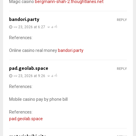
Magic casino
bergmann-shah-2.thoughtlanes.net
bandori.party
REPLY
မေ 23, 2026 at 6:27 မနက်
References:
Online casino real money
bandori.party
pad.geolab.space
REPLY
မေ 23, 2026 at 9:26 မနက်
References:
Mobile casino pay by phone bill
References:
pad.geolab.space