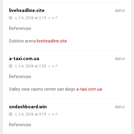
liveheadline.site
REPLY
ဇွန် 6, 2026 at 2:19 မနက်
References:
Solstice arena
liveheadline.site
a-taxi.com.ua
REPLY
ဇွန် 6, 2026 at 2:55 မနက်
References:
Valley view casino center san diego
a-taxi.com.ua
ondashboard.win
REPLY
ဇွန် 6, 2026 at 3:19 မနက်
References: