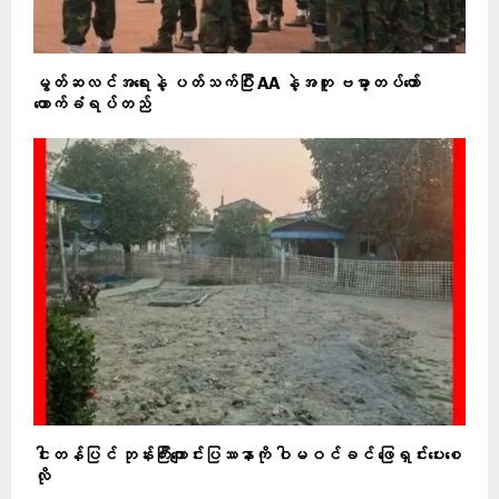
မွတ်ဆလင်အရေးနဲ့ ပတ်သက်ပြီး AA နဲ့အတူ ဗမာ့တပ်တော်
ထောက်ခံရပ်တည်
ငါးတန်ပြင် ဘုန်းကြီးကျောင်းပြဿနာကို ဝါမဝင်ခင် ဖြေရှင်းပေးစေ
လို