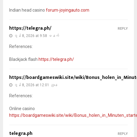
Indian head casino
forum-joyingauto.com
https://telegra.ph/
REPLY
ဇွန် 8, 2026 at 9:58 မနက်
References:
Blackjack flash
https://telegra.ph/
https://boardgameswiki.site/wiki/Bonus_holen_in_Minu
ဇွန် 8, 2026 at 12:01 ညနေ
References:
Online casino
https://boardgameswiki.site/wiki/Bonus_holen_in_Minuten_start
telegra.ph
REPLY