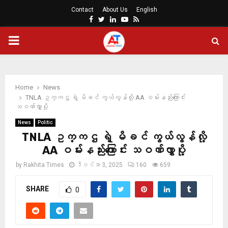
Contact
About Us
English
Facebook
Twitter
Linkedin
Youtube
Rss
PRIMARY
MENU
Home
News
TNLA ဥက္ကဌ ရဲ့ မိခင် ကွယ်လွန်လို့ AA ဝမ်းနည်းကြောင်း
သဝဏ်လွှာပို့
News
Politic
TNLA ဥက္ကဌ ရဲ့ မိခင် ကွယ်လွန်လို့
AA ဝမ်းနည်းကြောင်း သဝဏ်လွှာပို့
by
Rakhita Times
ဒီဇင်ဘာ 3, 2025
160
659
SHARE
0