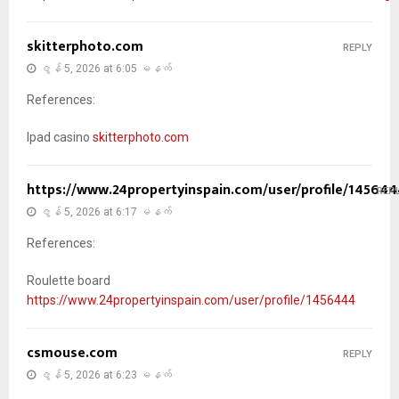
skitterphoto.com
REPLY
ဇွန် 5, 2026 at 6:05 မနက်
References:
Ipad casino
skitterphoto.com
https://www.24propertyinspain.com/user/profile/14564
REP
ဇွန် 5, 2026 at 6:17 မနက်
References:
Roulette board
https://www.24propertyinspain.com/user/profile/1456444
csmouse.com
REPLY
ဇွန် 5, 2026 at 6:23 မနက်