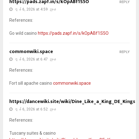
https://pads.zapf.in/s/kOpABf1S5O
REPLY
ဇွန် 6, 2026 at 4:59 ညနေ
References:
Go wild casino
https://pads.zapf.in/s/kOpABf1S5O
commonwiki.space
REPLY
ဇွန် 6, 2026 at 6:47 ညနေ
References:
Fort sill apache casino
commonwiki.space
https://dancewiki.site/wiki/Dine_Like_a_King_DE_Kings
REPLY
ဇွန် 6, 2026 at 6:52 ညနေ
References:
Tuscany suites & casino