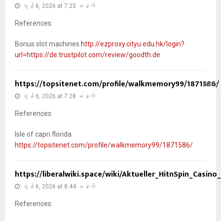
ဇွန် 6, 2026 at 7:25 မနက်
References:
Bonus slot machines
http://ezproxy.cityu.edu.hk/login?
url=https://de.trustpilot.com/review/goodth.de
https://topsitenet.com/profile/walkmemory99/1871586/
REPLY
ဇွန် 6, 2026 at 7:28 မနက်
References:
Isle of capri florida
https://topsitenet.com/profile/walkmemory99/1871586/
https://liberalwiki.space/wiki/Aktueller_HitnSpin_Casi
ဇွန် 6, 2026 at 8:44 မနက်
References: