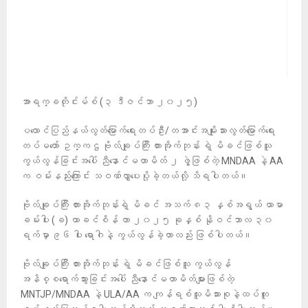
အာရက္ခတိုင်းမ်စ် (၃ ဒီဇင်ဘာ ၂၀၂၅)
ပလောင်ပြည်နယ်လွတ်မြောက်ရေးတပ်ဦး/တအာင်းအမျိုးသားလွတ်မြောက်ရေး
တပ်မတော် ဥက္ကဌ ဗိုလ်ချုပ်ကြီး တားအိုက်ဘုန်း ရဲ့ မိခင်ဖြစ်သူ
ကွယ်လွန်ခြင်းအပေါ် ညီနောင်မဟာမိတ် ၂ ဖွဲ့ဖြစ်တဲ့ MNDAA နဲ့ AA
က ဝမ်းနည်းကြောင်း သဝဏ်လွှာပေးပို့ခဲ့တယ်လို့ သိရပါတယ်။
ဗိုလ်ချုပ်ကြီး တားအိုက်ဘုန်းရဲ့ မိခင် အသက် ၈၃ နှစ်အရွယ် ယာမာ
ခမ်းပါး (ခ) ယာခင်စိန် ဟာ ၂၀၂၅ ခုနှစ် နိုဝင်ဘာလ ၃၀
ရက်မှာ ၉၆ ပါး ရောဂါနဲ့ ကွယ်လွန်ခဲ့တာလည်း ဖြစ်ပါတယ်။
ဗိုလ်ချုပ်ကြီး တားအိုက်ဘုန်း ရဲ့ မိခင်ဖြစ်သူ ကွယ်လွန်
အနိစ္စရောက်သွားခြင်းအပေါ် ညီနောင်မဟာမိတ်များဖြစ်တဲ့
MNTJP/MNDAA နဲ့ ULA/AA က ကျန်ရစ်သူမိသားစုနဲ့ထပ်တူ