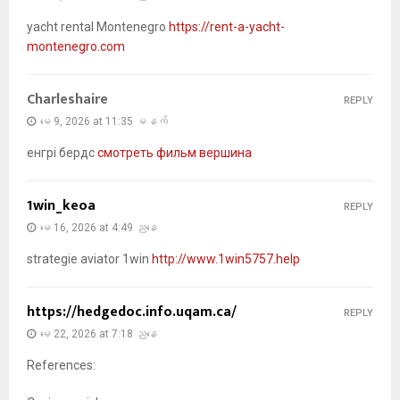
yacht rental Montenegro
https://rent-a-yacht-
montenegro.com
Charleshaire
REPLY
မေ 9, 2026 at 11:35 မနက်
енгрі бердс
смотреть фильм вершина
1win_keoa
REPLY
မေ 16, 2026 at 4:49 ညနေ
strategie aviator 1win
http://www.1win5757.help
https://hedgedoc.info.uqam.ca/
REPLY
မေ 22, 2026 at 7:18 ညနေ
References: