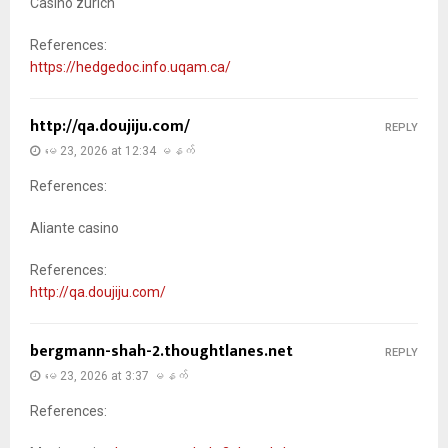
Casino zurich
References:
https://hedgedoc.info.uqam.ca/
http://qa.doujiju.com/
REPLY
မေ 23, 2026 at 12:34 မနက်
References:
Aliante casino
References:
http://qa.doujiju.com/
bergmann-shah-2.thoughtlanes.net
REPLY
မေ 23, 2026 at 3:37 မနက်
References: