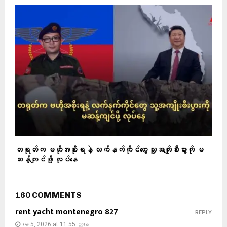
တရုတ်က ဗဟိုအစိုးရနဲ့ လက်နက်ကိုင်တွေ သူ့အကျိုးစီးပွားကို မ
ဆန့်ကျင်ဖို့ လုပ်နေ
160 COMMENTS
rent yacht montenegro 827
REPLY
မေ 5, 2026 at 11:55 ညနေ