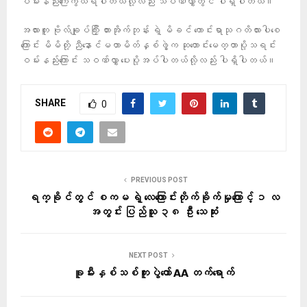
ဝမ်းနည်းကြေကွယ်ရပါတယ်လို့လည်း သဝဏ်လွှာတွင် ပါရှိပါတယ်။
အလားတူ ဗိုလ်ချုပ်ကြှီး တားအိုက်ဘုန်း ရဲ့ မိခင် ကောင်းရာသုဂတိလားပါစေ
ကြောင်း မိမိတို့ ညီနောင်မဟာမိတ်နှစ်ဖွဲ့က ဆုတောင်းမေတ္တာပို့သရင်း
ဝမ်းနည်းကြောင်း သဝဏ်လွှာ ပေးပို့အပ်ပါတယ်လို့လည်း ပါရှိပါတယ်။
SHARE
0
PREVIOUS POST
ရက္ခိုင်တွင် စကမ ရဲ့ လေကြောင်းတိုက်ခိုက်မှုကြောင့် ၁ လ
အတွင်း ပြည်သူ ၃၈ ဦး သေဆုံး
NEXT POST
ခူမီးနှစ်သစ်ကူးပွဲတော် AA တက်ရောက်