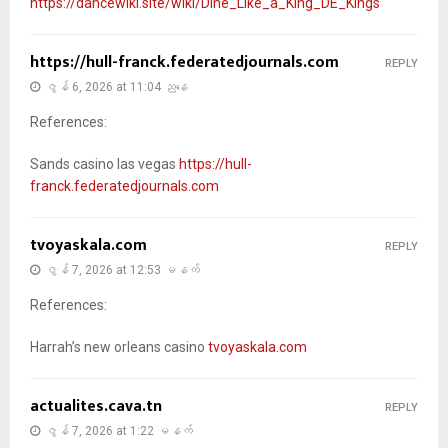
https://dancewiki.site/wiki/Dine_Like_a_King_DE_Kings
https://hull-franck.federatedjournals.com
REPLY
ဇွန် 6, 2026 at 11:04 ညနေ
References:
Sands casino las vegas
https://hull-
franck.federatedjournals.com
tvoyaskala.com
REPLY
ဇွန် 7, 2026 at 12:53 မနက်
References:
Harrah’s new orleans casino
tvoyaskala.com
actualites.cava.tn
REPLY
ဇွန် 7, 2026 at 1:22 မနက်