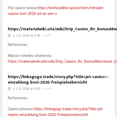
Fitz casino tunica
https://liveheadline.space/item/hitnspin-
casino-test-2026-ist-es-seri-s
https://materialwiki.site/wiki/Drip_Casino_Ihr_BonusAb
ဇွန် 5, 2026 at 2:46 မနက်
References:
Manoir richelieu charlevoix
https://materialwiki.site/wiki/Drip_Casino_Ihr_BonusAbenteuer_
https://linkagogo.trade/story.php?title=jet-casino-
REPLY
einzahlung-boni-2026-freispieluebersicht
ဇွန် 5, 2026 at 4:00 မနက်
References:
Casino phoenix
https://linkagogo.trade/story.php?title=jet-
casino-einzahlung-boni-2026-freispieluebersicht