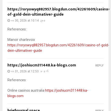
https://roryowyq882957.blogdun.com/42261609/casino-
REPLY
of-gold-dein-ultimativer-guide
မေ 30, 2026 at 10:14 ညနေ
References:
Manoir charlevoix
https://roryowyq882957.blogdun.com/42261609/casino-of-gold-
dein-ultimativer-guide
https://joshiucm311448.ka-blogs.com
REPLY
မေ 31, 2026 at 12:53 မနက်
References:
Online casinos australia
https://joshiucm311448.ka-
blogs.com
briefjournal.space
REPLY