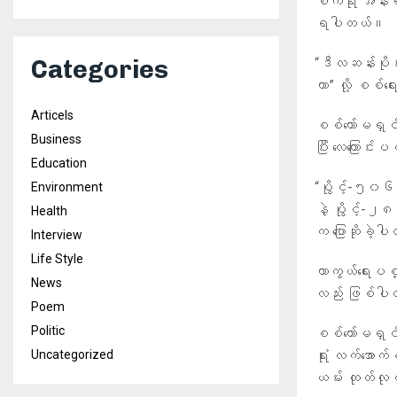
စက်ရုံ အနီးရ
ရပါတယ်။
“ဒီလဆန်းပိုင်
Categories
တာ” လို့ စစ်
Articels
စစ်ကော်မရှင်
Business
ပြီး လေကြောင
Education
“ပွိုင့်-၅၀၆
Environment
နဲ့ ပွိုင့်-၂
Health
က ပြောဆိုခဲ့
Interview
Life Style
ကာကွယ်ရေးပစ္
News
လည်း ဖြစ်ပ
Poem
Politic
စစ်ကော်မရှင
ရုံး လက်အော
Uncategorized
ယမ်း ထုတ်လု