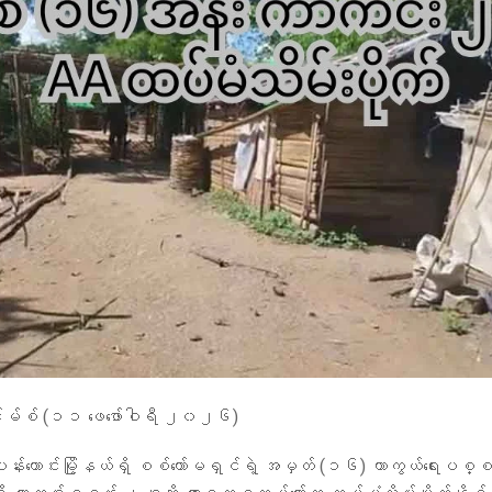
းမ်စ် (၁၁ ​ဖေ​ဖော်ဝါရီ ၂၀၂၆)
ပန်းတောင်းမြို့နယ်ရှိ စစ်ကော်မရှင်ရဲ့ အမှတ် (၁၆) ကာကွယ်​ရေးပစ္စ