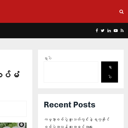
Facebook
Twitter
Linkedin
Yout
Rs
ရှာပါ
ရှာ
ထပ်မံ
ပါ
Recent Posts
ကမ္ဘာ့စစ်ပွဲ လူသတ်ကွင်းနဲ့ ရက္ခိုင်
စစ်ပွဲအလွန် လူ့အခွင့်အရေး