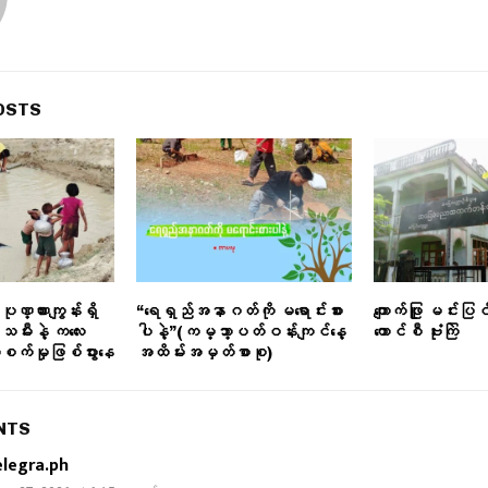
OSTS
် ပုဏ္ဏားကျွန်းရှိ
“ရေရှည်အနာဂတ်ကို မရောင်းစား
ကျောက်ဖြူ မင်းပြင
းသမီးနဲ့ ကလေး
ပါနဲ့”(ကမ္ဘာ့ပတ်ဝန်းကျင်နေ့
ကောင်စီ ဗုံးကြဲ
းစက်မှုဖြစ်ပွားနေ
အထိမ်းအမှတ်စာစု)
NTS
elegra.ph