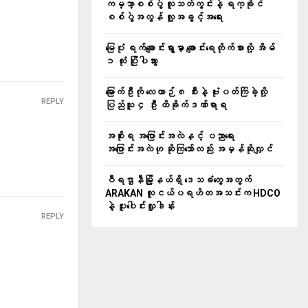
ကမ္ဘာ့စစ်ပွဲ လူသတ်ကွင်းနဲ့ ရက္ခိုင်
စစ်ပွဲအလွန် လူ့အခွင့်အရေး
မြေပုံ ရက်ချောင်းရွာမှာ ချောင်းရေတိုက်စားလို့ အိမ်
၁ လုံး ပြိုပါသွား
မြောက်ဦးကို လေယာဉ် ၈ စီးနဲ့ ဗုံးပတ်ကြဲခဲ့လို့
REPLY
ပြည်သူ ၄ ဦး ထိခိုက်ဒဏ်ရာရ
အစိုးရ အပြောင်းအလဲနှင့် ပညာရေး
အပြောင်းအလဲဟု ဆိုကြသော်လည်း အမှန်ဆိုလျှင်
ဝီရဌာနီမြို့နယ်ရှိ‌ ဒေသခံတွေအတွက်
ARAKAN လူငယ်ပရဟိတအသင်းက HDCO
နဲ့ ပူးပေါင်းလှူဒါန်း
REPLY