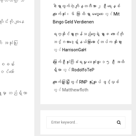
့တယ်လို့ သိ
ငါးရှာထွက်တဲ့ ကျိန္တလီသား ၂ ဦး ရေနှစ်
ပျောက်ဆုံး၊ ၆ ကြာ ထိ ရှာမတွေ့သေး
တွင်
Mit
ုင်းကို ချနေ
Bingo Geld Verdienen
ရက္ခိုင်နွားကုန်သည်တွေရဲ့ နွား ၈ ကောင်ကို
ဘင်္ဂလားဒေ့ရှ်နယ်ခြားစောင့်တပ်က ခိုးသွား
အသုံးပြု
တွင်
HarrisonGaH
မြောက်ဦးဗုံးကြဲခံရမှု သေဆုံးသူ ၁၅ ဦး အထိ
၃ စခန်း
ရှိလာ
တွင်
RodolfoTeP
ဇင်ယော်
ကျောက်ဖြူမြို့တွင် RNP ရုံးချုပ် ဖွင့်လှစ်
တွင်
Matthewfloth
ာမှာ တည်ရှိတာ
S
e
a
S