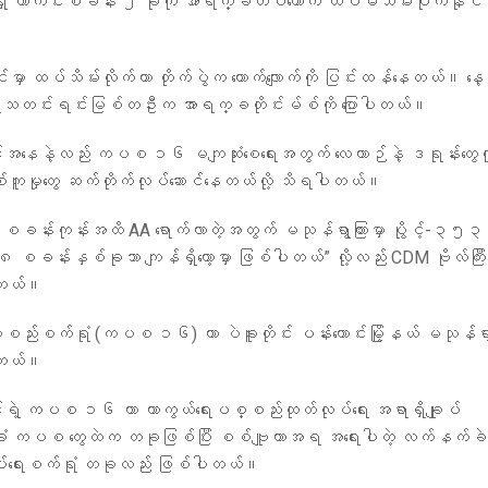
ှိ ကာကင်းစခန်း ၂ ခုကို အာရက္ခတပ်တော်က ​ထပ်မံသိမ်းပိုက်နိုင်ခဲ
းမှာ ထပ်သိမ်းလိုက်တာ တိုက်ပွဲက တောက်လျောက်ကို ပြင်းထန်နေတယ်။ နေ့တိ
ရေးသတင်းရင်းမြစ်တဦးက အာရက္ခတိုင်းမ်စ်ကို ပြောပါတယ်။
အနေနဲ့လည်း ကပစ ၁၆ မကျဆုံးစေရေးအတွက် လေယာဉ်နဲ့ ဒရုန်းတွေကို 
်းပစ်ကူမှုတွေ ဆက်တိုက်လုပ်ဆောင်နေတယ်လို့ သိရပါတယ်။
 စခန်းကုန်းအထိ AA ရောက်လာတဲ့အတွက် မသုန်ရွာကြားမှာ ပွိုင့်-၃၅
၈၈ စခန်းနှစ်ခုသာ ကျန်ရှိတော့မှာ ဖြစ်ပါတယ်” လို့လည်း CDM ဗိုလ်ကြီး
ပါတယ်။
စည်းစက်ရုံ (ကပစ ၁၆) ဟာ ပဲခူးတိုင်း ပန်းတောင်းမြို့နယ် မသုန်ရွ
ါတယ်။
်ရဲ့ ကပစ ၁၆ ဟာ ကာကွယ်ရေးပစ္စည်းထုတ်လုပ်ရေး အရာရှိချုပ်
က်ခံ ကပစ တွေထဲက တခုဖြစ်ပြီး စစ်ဗျူဟာအရ အရေးပါတဲ့ လက်နက်ခဲ
ပ်ရေးစက်ရုံ တခုလည်း ဖြစ်ပါတယ်။