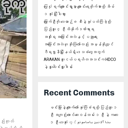
မြေပုံ ရက်ချောင်းရွာမှာ ချောင်းရေတိုက်စားလို့ အိမ်
၁ လုံး ပြိုပါသွား
မြောက်ဦးကို လေယာဉ် ၈ စီးနဲ့ ဗုံးပတ်ကြဲခဲ့လို့
ပြည်သူ ၄ ဦး ထိခိုက်ဒဏ်ရာရ
အစိုးရ အပြောင်းအလဲနှင့် ပညာရေး
အပြောင်းအလဲဟု ဆိုကြသော်လည်း အမှန်ဆိုလျှင်
ဝီရဌာနီမြို့နယ်ရှိ‌ ဒေသခံတွေအတွက်
ARAKAN လူငယ်ပရဟိတအသင်းက HDCO
နဲ့ ပူးပေါင်းလှူဒါန်း
Recent Comments
မင်းပြားနဲ့ ကျောက်တော် ဗုံးကြဲခံရလို့ ပြည်သူ ၁
ဦး အကျဉ်းထောင်ဆေးဝန်ထမ်း ၁ ဦး နဲ့ ကလေး
ည်းထုတ်
၁ ဦး သေဆုံး
တွင်
بتا آلانین یاماموتو