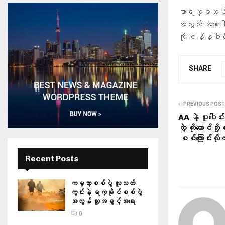
အာရက္ခတပ်တော
အတွက် အရေးပ
ကို ဇန်နဝါ
SHARE
PREVIOUS POST
AA နဲ့ ပူးပေါင
တဲ့ ကိုးတောင်ဘ
စစ်ကြောင်းလိုက
Recent Posts
ကမ္ဘာ့စစ်ပွဲ လူသတ်
ကွင်းနဲ့ ရက္ခိုင်စစ်ပွဲ
အလွန် လူ့အခွင့်အရေး
0