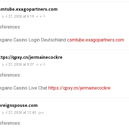
smtube.exagopartners.com
ဇွန် 27, 2026 at 6:19 မနက်
eferences:
egiano Casino Login Deutschland
csmtube.exagopartners.com
ttps://qpxy.cn/jermainecockre
ဇွန် 27, 2026 at 9:27 မနက်
eferences:
egiano Casino Live Chat
https://qpxy.cn/jermainecockre
oreignspouse.com
ဇွန် 27, 2026 at 12:43 ညနေ
eferences: