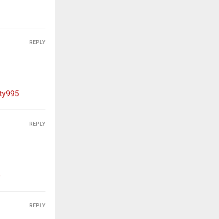
REPLY
tty995
REPLY
o
REPLY