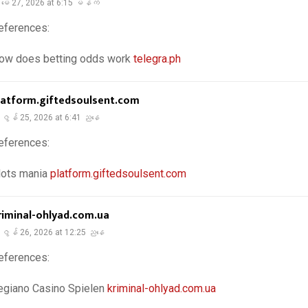
မေ 27, 2026 at 6:15 မနက်
eferences:
ow does betting odds work
telegra.ph
latform.giftedsoulsent.com
ဇွန် 25, 2026 at 6:41 ညနေ
eferences:
lots mania
platform.giftedsoulsent.com
riminal-ohlyad.com.ua
ဇွန် 26, 2026 at 12:25 ညနေ
eferences:
egiano Casino Spielen
kriminal-ohlyad.com.ua