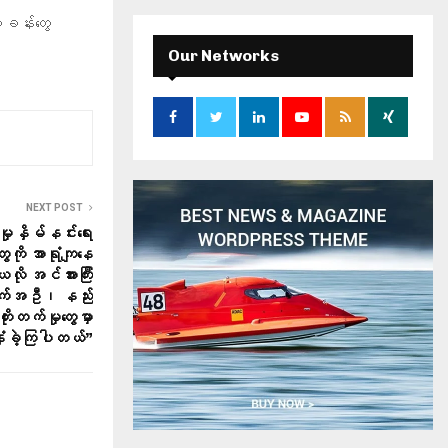
r
ခန်းတွေ
c
E
h
Our Networks
f
A
o
r
R
:
C
H
NEXT POST
နှိမ်နင်းရေး
ေကို အာရုံကျနေ
လို အင်အားကြီး
ောက်အဦ၊ နည်း
းတိုးတက်မှုတွေမှာ
နှံခဲ့ကြပါတယ်”