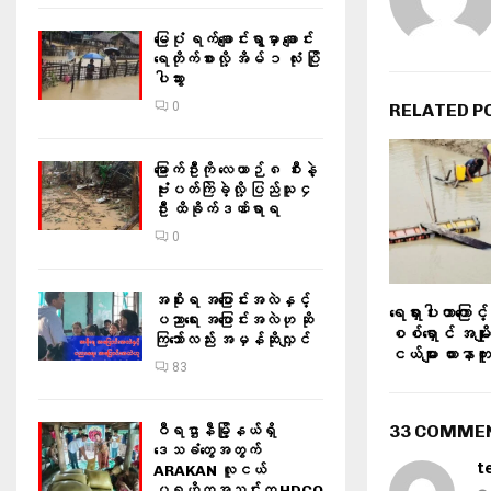
မြေပုံ ရက်ချောင်းရွာမှာ ချောင်း
ရေတိုက်စားလို့ အိမ် ၁ လုံး ပြို
ပါသွား
0
RELATED P
မြောက်ဦးကို လေယာဉ် ၈ စီးနဲ့
ဗုံးပတ်ကြဲခဲ့လို့ ပြည်သူ ၄
ဦး ထိခိုက်ဒဏ်ရာရ
0
အစိုးရ အပြောင်းအလဲနှင့်
ရေရှားပါးတာကြောင့
ပညာရေး အပြောင်းအလဲဟု ဆို
စစ်ရှောင် အမျို
ကြသော်လည်း အမှန်ဆိုလျှင်
ငယ်များ ယားနာကူ
83
33 COMME
ဝီရဌာနီမြို့နယ်ရှိ‌
ဒေသခံတွေအတွက်
t
ARAKAN လူငယ်
ပရဟိတအသင်းက HDCO