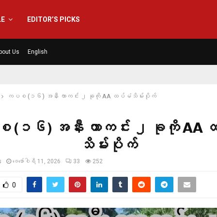
LE
EDITOR’S PICKS
bout Us
English
ကပစ (၁၆) အနီး ကာကင်း ၂ ခုကို AA ထပ်မံသိမ်းပိုက်
(၁၆) အနီး ကာကင်း ၂ ခုကို AA 
သိမ်းပိုက်
s
ဖေ‌ဖော်ဝါရီ 11, 2026
33
252
0