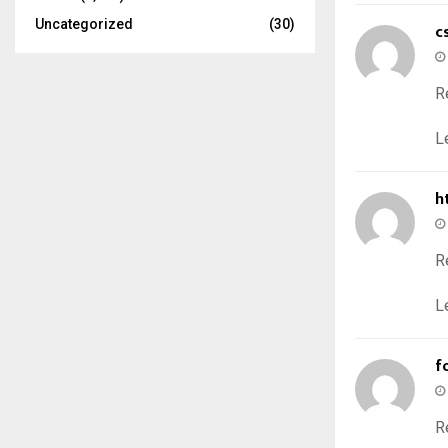
Uncategorized
(30)
c
R
L
h
R
L
f
R