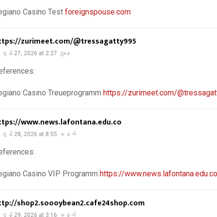
egiano Casino Test
foreignspouse.com
ttps://zurimeet.com/@tressagatty995
ဇွန် 27, 2026 at 2:27 ညနေ
eferences:
egiano Casino Treueprogramm
https://zurimeet.com/@tressaga
ttps://www.news.lafontana.edu.co
ဇွန် 28, 2026 at 8:55 မနက်
eferences:
egiano Casino VIP Programm
https://www.news.lafontana.edu.c
ttp://shop2.soooybean2.cafe24shop.com
ဇွန် 29, 2026 at 3:16 မနက်