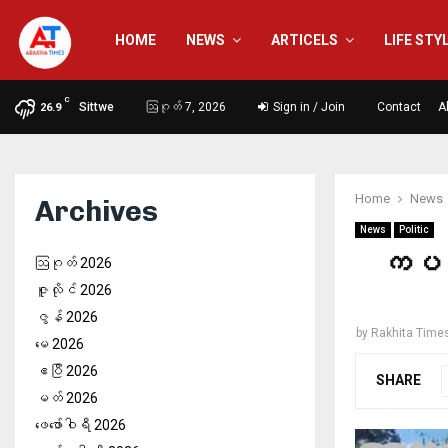
HOME
NEWS
ARTICELS
LIFE STY
C
Sittwe
ဩဂုတ် 7, 2026
Sign in / Join
Contact
A
26.9
Home
News
Archives
News
Politic
ကပစ 
ဩဂုတ် 2026
ဇူလိုင် 2026
ဇွန် 2026
by
Rakhita Time
မေ 2026
ဧပြီ 2026
SHARE
မတ် 2026
ဖေ‌ဖော်ဝါရီ 2026