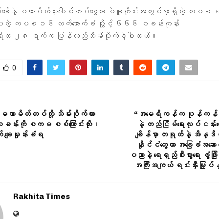
်နဲ့ မဟာမိတ်ပူးပေါင်းတပ်တွေဟာ ပဲခူးတိုင်းအတွင်းမှာရှိတဲ့ ကပစ စ
ါတဲ့ ကပစ ၁၆ လက်အောက်ခံ ပွိုင့် ၆၆၆ စခန်းကုန်း
ရီလ ၂၈ ရက်က ပြန်လည်သိမ်းပိုက်ခဲ့ပါတယ်။
0
်းမဟာမိတ်တပ်တို့ သိမ်းပိုက်ထား
“အမေရိကန်က ပုန်ကန်မှု
ို့စခန်းကို စကမ စစ်ကြောင်းထိုး၊
နဲ့ တည်ငြိမ်ရေးလုပ်ငန်းတွ
် ချေမှုန်းခံရ
ချိန်မှာ တရုတ်နဲ့ အိန္ဒိယ
နိုင်ငံတွေဟာ အခြေခံအဆ
ပညာနဲ့ ရေရှည်စီးပွားရေး ဖွံ့ဖြို
အကြီးအကျယ် ရင်းနှီးမြှုပ်
Rakhita Times