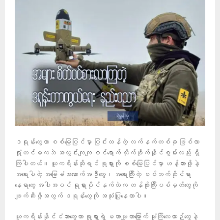
ဒရုန်းတွေဟာ စစ်မြေပြင်မှာ ပြင်းထန်တဲ့ လက်နက်တစ်ခု ဖြစ်လာ
ရုံတင်မကဘဲ အတွင်းကျကျ ဝင်ရောက် တိုက်ခိုက်နိုင်စွမ်းလည်း ရှိ
ကြပါတယ်။ ယူကရိန်းဆိုရင် ရုရှားကို စစ်မြေပြင်မှာ ဟန့်တားဖို့နဲ့
အရေးပါတဲ့ အခြေခံအဆောက်အဦတွေ၊ အရေးကြီးတဲ့ စစ်ဘက်ဆိုင်ရာ
နေရာတွေ အပါအဝင် ရုရှားပိုင်နက်ထဲက တန်ဖိုးကြီးပစ်မှတ်တွေကို
ဖျက်ဆီးဖို့အတွက် ဒရုန်းတွေကို အသုံးပြုနေတာပါ။
ယူကရိန်းနိုင်ငံသားတွေဟာ ရုရှားရဲ့ မဟာဗျူဟာမြောက် ဗုံးကြဲလေယာဉ်တွေနဲ့