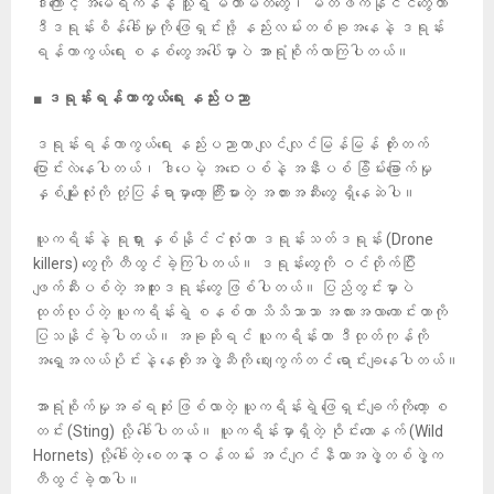
ဒါကြောင့် အမေရိကန်နဲ့ သူ့ရဲ့ မဟာမိတ်တွေ၊ မိတ်ဖက်နိုင်ငံတွေဟာ
ဒီဒရုန်းစိန်ခေါ်မှုကို ဖြေရှင်းဖို့ နည်းလမ်းတစ်ခုအနေနဲ့ ဒရုန်း
ရန်ကာကွယ်ရေး စနစ်တွေအပေါ်မှာပဲ အာရုံစိုက်လာကြပါတယ်။
■
ဒရုန်းရန်ကာကွယ်ရေး
နည်းပညာ
ဒရုန်းရန်ကာကွယ်ရေး နည်းပညာဟာ လျင်လျင်မြန်မြန် တိုးတက်
ပြောင်းလဲနေပါတယ်၊ ဒါပေမဲ့ အဝေးပစ်နဲ့ အနီးပစ် ခြိမ်းခြောက်မှု
နှစ်မျိုးလုံးကို တုံ့ပြန်ရာမှာတော့ ကြီးမားတဲ့ အတားအဆီးတွေ ရှိနေဆဲပါ။
ယူကရိန်းနဲ့ ရုရှား နှစ်နိုင်ငံလုံးဟာ ဒရုန်းသတ်ဒရုန်း (Drone
killers) တွေကို တီထွင်ခဲ့ကြပါတယ်။ ဒရုန်းတွေကို ဝင်တိုက်ပြီး
ဖျက်ဆီးပစ်တဲ့ အထူးဒရုန်းတွေ ဖြစ်ပါတယ်။ ပြည်တွင်းမှာပဲ
ထုတ်လုပ်တဲ့ ယူကရိန်းရဲ့ စနစ်ဟာ သိသိသာသာ အလားအလာကောင်းတာကို
ပြသနိုင်ခဲ့ပါတယ်။ အခုဆိုရင် ယူကရိန်းဟာ ဒီထုတ်ကုန်ကို
အရှေ့အလယ်ပိုင်းနဲ့ နေတိုးအဖွဲ့ဆီကို ဈေးကွက်တင် ရောင်းချနေပါတယ်။
အာရုံစိုက်မှုအခံရဆုံး ဖြစ်လာတဲ့ ယူကရိန်းရဲ့ ဖြေရှင်းချက်ကိုတော့ စ
တင်း (Sting) လို့ ခေါ်ပါတယ်။ ယူကရိန်းမှာရှိတဲ့ ဝိုင်းဟောနက် (Wild
Hornets) လို့ခေါ်တဲ့ စေတနာ့ဝန်ထမ်း အင်ဂျင်နီယာအဖွဲ့တစ်ဖွဲ့က
တီထွင်ခဲ့တာပါ။