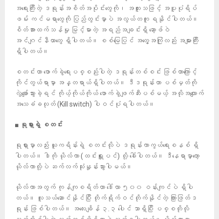
အရေးကြီးတဲ့ ဒရုန်းအစိတ်အပိုင်းတွေကို၊ အထူးသဖြင့် အပူပုံရိပ်
ဖမ်း ကင်မရာတွေကို ပြည်တွင်းမှာပဲ အလွယ်တကူ ရနိုင်ပါတယ်။
စိတ်အားထက်သန်မှု မြင့်မားတဲ့ အရည်အချင်းရှိ ဆော့ဖ်ဝဲ
အင်ဂျင်နီယာတွေ ရှိပါတယ်။ စစ်မြေပြင် အတွေ့အကြုံလည်း အများကြီး
ရှိပါတယ်။
စတင်းဟာ ဖောက်ခွဲရေးပစ္စည်းပါတဲ့ ဒရုန်းတစ်စင်း ဖြစ်တာကြောင့်
ကိုင်တွယ်ရာမှာ အန္တရာယ်ရှိပါတယ်။ ဒီဒရုန်းဟာ ပစ်မှတ်ကို
လွဲချော်သွားခဲ့ရင် ကိုယ့်ကိုယ်ကိုယ် ဖောက်ခွဲဖျက်ဆီးပစ်မယ့် အလိုအလျောက်
အသေခံခလုတ် (Kill switch) ပါဝင်ပုံရပါတယ်။
■
ရုရှားရဲ့
စတင်း
ရုရှားမှာလည်း ယူကရိန်းရဲ့ စတင်းလိုပဲ ဒရုန်းကာကွယ်ရေးစနစ် ရှိ
ပါတယ်။ ဒါကို ယိုလ်ကာ (ထင်းရှူးပင်) လို့ ခေါ်ပါတယ်။ ဒီနေရာမှာတော့
ယိုလ်ကာလို့ပဲ ဆက်လက်သုံးနှုန်းသွားပါမယ်။
ယိုလ်ကာအတွက် ကုန်ကျစရိတ်ဟာ ဒေါ်လာ ၅၀၀ ဝန်းကျင်ပဲ ရှိပါ
တယ်။ လူသယ်ဆောင်နိုင်ပြီး တိုက်ရိုက်ဝင်တိုက်နိုင်တဲ့ ကြားဖြတ်ဒ
ရုန်း ဖြစ်ပါတယ်။ အလေးချိန် ၃.၃ ပေါင် သာရှိပြီး ပစ္စတိုလို