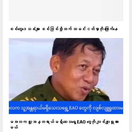
စစ်တွေဒေသခံများ စစ်ဖြစ်ဖို့ထက် ထမင်းငတ်မှာကို ကြောက်နေ
မအလက သူ့အန္တရာယ်မရှိသေးသရွေ့ EAO တွေကို လျစ်လျူရှုထား
မယ်