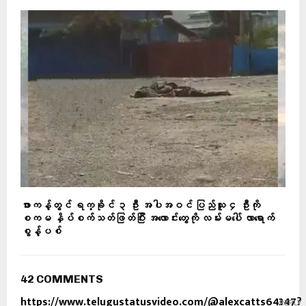
ဖားကန့်တွင် ရက္ခိုင် ၃ ဦး အပါအဝင် ပြည်သူ ၄ ဦးကို
စကမ နှိပ်စက်သတ်ဖြတ်ပြီး အလောင်းတွေကို လမ်းမပေါ် လာရောက်
စွန့်ပစ်
42 COMMENTS
https://www.telugustatusvideo.com/@alexcatts64347?
REPLY