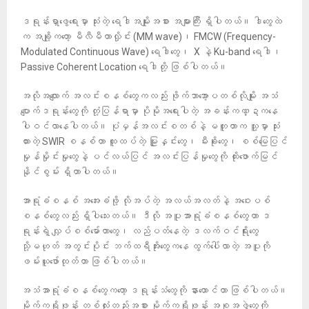
ဒရုန်းရှာဖွေရေးမှာ သုံးတဲ့ ရေဒါအမျိုးအစား အများကြီး ရှိပါတယ်။ ဒါတွေထဲ
က အချို့ကတော့ မီလီမီတာလှိုင်း (MM wave)၊ FMCW (Frequency-
Modulated Continuous Wave) ရေဒါတွေ၊ X နဲ့ Ku-band ရေဒါ၊
Passive Coherent Location ရေဒါတို့ ဖြစ်ပါတယ်။
အလိုအလျောက် အလင်းစနစ်တွေကလည်း ဖိုက်ဘာအော့ပတစ်လိုမျိုး အသံ
ပျောက်ဒရုန်းတွေကို တုံ့ပြန်ရာမှာ ပိုမိုအရေးပါတဲ့ အခန်းကဏ္ဍကနေ
ပါဝင်လာနေပါတယ်။ ပုံမှန်အလင်းစတစ်နဲ့ မတူတာက သူ့မှာ သုံး
ထားတဲ့ SWIR စနစ်ဟာ ထူထပ်တဲ့ မြူနှင်းတွေ၊ မီးခိုးတွေ၊ စစ်မြေပြင်
မှုန်မှိုင်းမှုတွေနဲ့ ပင်လယ်ပြင် အလင်းပြန်မှုတွေကို ထိုးဖောက်မြင်
နိုင်စွမ်း ရှိတာပါတယ်။
အာရုံခံစနစ် အအေးခံဖို့ လိုအပ်တဲ့ အလယ်အလတ်နဲ့ အဝေးပစ်
စနစ်တွေလည်း ရှိပါသေးတယ်။ ဒီလို အပူအာရုံခံစနစ်တွေဟာ ဒ
ရုန်းရဲ့ လျှပ်စစ်မော်တာတွေ၊ လည်ပတ်နေတဲ့ ဒလက်ဝင်ရိုးတွေ
သို့မဟုတ် အတွင်းပိုင်း ဘက်ထရီအိုးတွေကနေ ထွက်ပေါ်လာတဲ့ အပူကို
ဖမ်းယူဖော်ထုတ်တာ ဖြစ်ပါတယ်။
အသံအာရုံခံစနစ်တွေကတော့ ဒရုန်းသံတွေကို နားထောင်တာ ဖြစ်ပါတယ်။
မိုက်ကရိုဖုန်း တစ်လုံးတည်းအစား မိုက်ကရိုဖုန်း အစုအဖွဲ့တွေကို