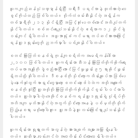
သူက ကျည်ဆန်ပုံသဏ္ဍာန်ရှိပြီး သရီးဒီ ပရင်တာနဲ့ ထုတ်ထားတဲ့ လေ
ခွင်းကိုယ်ထည် ဖြစ်ပါတယ်။ လိုက်လံဖမ်းဆီးနိုင်တဲ့ အရှိန်က
တစ်နာရီကို ၂၁၃ မိုင်ရှိပြီး အမြင့်ဆုံး ပေတစ်သောင်းအထိ ပျံတက်
နိုင်ပါတယ်။ စစ်ဆင်ရေးပျံသန်းနိုင်တဲ့ ဧရိယာက ၁၂ မိုင်ခွဲ
ဝန်းကျင် ရှိပါတယ်။ အပူအာရုံခံ ကင်မရာ တပ်ဆင်ထားတာကြောင့်
ရန်သူ့ဒရုန်းတွေကို ညဘက်မှာပါ ပစ်ချနိုင်ပါတယ်။
စတင်း ကြားဖြတ်စနစ်ရဲ့ ကုန်ကျစရိတ်က အမေရိကန်ဒေါ်လာ
၂,၁၀၀ ဖြစ်ပါတယ်။ ယူကရိန်းဟာ သီးသန့် ကြားဖြတ်တိုက်ခိုက်ရေး
တပ်မဟာအချို့ကို ဖွဲ့စည်းထားပြီး အောင်မြင်မှုနှုန်း ၉၅ ရာခိုင်နှုန်း
ရှိတယ်လို့ ဆိုပါတယ်။ ဒီစနစ်ကို ပိုင်းလော့က ထိန်းချုပ်တာ ဖြစ်ပေ
မဲ့ နောက်ဆုံးထွက် ဗားရှင်းတွေမှာတော့ စတင်း ဆော့ဖ်ဝဲထဲက အလိုအလျောက်
စနစ်ကို သုံးပြီး သူ့အလိုလို ကြားဖြတ်တိုက်ခိုက်နိုင်စွမ်း ပါဝင်လာပါ
တယ်။ သူ့ထဲမှာပါတဲ့ အေအိုင်စနစ်က ရန်သူ့ဒရုန်းရဲ့ ပုံရိပ်ကို
အတိအကျ မှတ်သားနိုင်တဲ့အတွက် ပိုင်းလော့အနေနဲ့ ပစ်မှတ်ကို လိုက်
ကြည့်နေစရာ မလိုတော့ပါဘူး။ သူ့အသိနဲ့သူ လမ်းကြောင်းရှာ ပျံသန်းနိုင်
ပါတယ်။
ယူကရိန်းဟာ ရုရှားထက် သာလွန်တဲ့ အားသာချက် အများအပြား ရှိနေပါ
တယ်။ သူတို့မှာ ကျွမ်းကျင်တဲ့ အဝေးထိန်း ပိုင်းလော့တွေ ရှိပါတယ်။