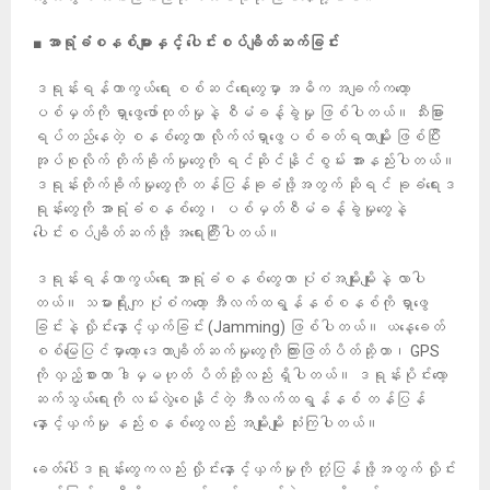
■
အာရုံခံစနစ်များနှင့်
ပေါင်းစပ်ချိတ်ဆက်ခြင်း
ဒရုန်းရန်ကာကွယ်ရေး စစ်ဆင်ရေးတွေမှာ အဓိက အချက်ကတော့
ပစ်မှတ်ကို ရှာဖွေဖော်ထုတ်မှုနဲ့ စီမံခန့်ခွဲမှု ဖြစ်ပါတယ်။ သီးခြား
ရပ်တည်နေတဲ့ စနစ်တွေဟာ လိုက်လံရှာဖွေပစ်ခတ်ရတာမျိုး ဖြစ်ပြီး
အုပ်စုလိုက် တိုက်ခိုက်မှုတွေကို ရင်ဆိုင်နိုင်စွမ်း အားနည်းပါတယ်။
ဒရုန်းတိုက်ခိုက်မှုတွေကို တန်ပြန်ခုခံဖို့အတွက် ဆိုရင် ခုခံရေးဒ
ရုန်းတွေကို အာရုံခံစနစ်တွေ၊ ပစ်မှတ်စီမံခန့်ခွဲမှုတွေနဲ့
ပေါင်းစပ်ချိတ်ဆက်ဖို့ အရေးကြီးပါတယ်။
ဒရုန်းရန်ကာကွယ်ရေး အာရုံခံစနစ်တွေဟာ ပုံစံအမျိုးမျိုးနဲ့ လာပါ
တယ်။ သမားရိုးကျ ပုံစံကတော့ အီလက်ထရွန်နစ်စနစ်ကို ရှာဖွေ
ခြင်းနဲ့ လှိုင်းနှောင့်ယှက်ခြင်း (Jamming) ဖြစ်ပါတယ်။ ယနေ့ခေတ်
စစ်မြေပြင်မှာတော့ ဒေတာချိတ်ဆက်မှုတွေကို ကြားဖြတ်ပိတ်ဆို့တာ၊ GPS
ကို လှည့်စားတာ ဒါမှမဟုတ် ပိတ်ဆို့လည်း ရှိပါတယ်။ ဒရုန်းပိုင်းလော့
ဆက်သွယ်ရေးကို လမ်းလွဲစေနိုင်တဲ့ အီလက်ထရွန်နစ် တန်ပြန်
နှောင့်ယှက်မှု နည်းစနစ်တွေလည်း အမျိုးမျိုး သုံးကြပါတယ်။
ခေတ်ပေါ်ဒရုန်းတွေကလည်း လှိုင်းနှောင့်ယှက်မှုကို တုံ့ပြန်ဖို့အတွက် လှိုင်း