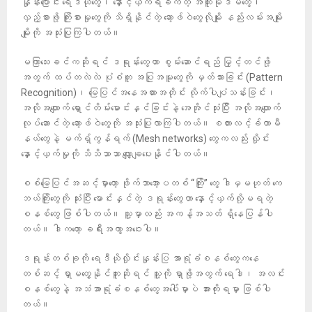
နှုန်းပြောင်း ရေဒီယိုတွေ၊ နှောင့်ယှက်ရခက်တဲ့ အထူးမိုဒမ်တွေ၊
လှည့်စားဖို့ ကြိုးစားမှုတွေကို သိရှိနိုင်တဲ့ ဆော့ဖ်ဝဲတွေလိုမျိုး နည်းလမ်းအမျိုး
မျိုးကို အသုံးပြုကြပါတယ်။
မကြာသေးခင်ကဆိုရင် ဒရုန်းတွေဟာ စွမ်းဆောင်ရည် မြှင့်တင်ဖို့
အတွက် ထပ်တလဲလဲ ပုံစံတူ အပြုအမူတွေကို မှတ်သားခြင်း (Pattern
Recognition)၊ မြေပြင်အနေအထားအတိုင်း လိုက်ပါပျံသန်းခြင်း၊
အလိုအလျောက် ရှောင်တိမ်းမောင်းနှင်ခြင်းနဲ့ အေအိုင်သုံးပြီး အလိုအလျောက်
လုပ်ဆောင်တဲ့ ဆော့ဖ်ဝဲတွေကို အသုံးပြုလာကြပါတယ်။ စတားလင့်ခ်တာမီ
နယ်တွေနဲ့ မက်ရှ်ကွန်ရက် (Mesh networks) တွေကလည်း လှိုင်း
နှောင့်ယှက်မှုကို သိသိသာသာ လျှော့ချပေးနိုင်ပါတယ်။
စစ်မြေပြင်အဆင့်မှာတော့ ဖိုက်ဘာအော့ပတစ် “ကြိုး” တွေ ဒါမှမဟုတ် ကေ
ဘယ်ကြိုးတွေကို သုံးပြီး မောင်းနှင်တဲ့ ဒရုန်းတွေဟာ နှောင့်ယှက်လို့မရတဲ့
စနစ်တွေ ဖြစ်ပါတယ်။ သူ့မှာလည်း အကန့်အသတ် ရှိနေပြန်ပါ
တယ်။ ဒါကတော့ ခရီးအကွာအဝေးပါ။
ဒရုန်းတစ်ခုကို ရေဒီယိုလှိုင်းနှုန်းပြ အာရုံခံစနစ်တွေကနေ
တစ်ဆင့် ရှာမတွေ့နိုင်ဘူးဆိုရင် သူ့ကို ရှာဖို့အတွက် ရေဒါ၊ အလင်း
စနစ်တွေနဲ့ အသံအာရုံခံစနစ်တွေအပေါ်မှာပဲ အားကိုးရမှာ ဖြစ်ပါ
တယ်။