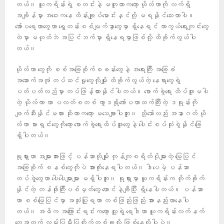
တယ်။ ယူကရိန်းရဲ့ စတင်းနဲ့ မတူတာကတော့ ယိုလ်ကာကို လက်ရှိ
အချိန်မှာ အဝေးကနေ ထိန်းချုပ်မောင်းနှင်လို့ မရနိုင်သေးတာပါ။
အော်ပရေတာတွေဟာ ရှေ့တန်းစစ်မျက်နှာတွေမှာ ရှိနေရင် ကာကွယ်ရေးကျင်းတွေ
ထဲမှာ မဟုတ်ဘဲ အပြင်ဘက်မှာ ရှိနေရမှာဖြစ်လို့ ထိခိုက်လွယ်ပါ
တယ်။
ယိုလ်ကာ တွေကို စစ်အခြေစိုက်စခန်းတွေနဲ့ အရေးကြီး အခြေခံ
အဆောက်အအုံ တပ်ဆင်မှုတွေလိုမျိုး ထိခိုက်လွယ်တဲ့ နေရာတွေရဲ့
ပတ်ပတ်လည်မှာ တပ်ဖြန့်ထားနိုင်ပါတယ်။ ဖောက်ခွဲရေး ထိပ်ဖူးမပါ
တဲ့ ယိုလ်ကာ ဟာ ပလတ်စတစ် ကွာဒရိုကော်ပတာထက်ကြီးတဲ့ ဒရုန်းကို
ဖျက်ဆီးနိုင်မလား ဆိုတာကတော့ မသေချာပါဘူး။ သို့သော်လည်း အနာဂတ် ယို
လ်ကာ ဗားရှင်းတွေကိုတော့ ဖောက်ခွဲရေးထိပ်ဖူးတွေနဲ့ ပေါင်းစပ်သုံးစွဲနိုင်ခြေ
ရှိပါတယ်။
ရုရှားဟာ အများအားဖြင့် ပန်ဆာလိုမျိုး ကုန်ကျစရိတ်ပိုများတဲ့ မြေပြင်
အခြေစိုက် စနစ်တွေကိုပဲ အားကိုးနေရပါတယ်။ ဒါပေမဲ့ ပန်ဆာ
တပ်ဖွဲ့တွေဟာ ပေါပေါများများ မရှိပါဘူး။ ရုရှားမှာ ယူကရိန်းက တိုက်ခိုက်
နိုင်တဲ့ တန်ဖိုးကြီးပစ်မှတ်တွေ ထောင်နဲ့ချီပြီး ရှိနေပါတယ်။ ပန်ဆာ
ဟာ စစ်မြေပြင်မှာ အသုံးပြုရတာ တစ်ဖြည်းဖြည်း အားနည်းလာနေပါ
တယ်။ အဓိက အကြောင်းရင်းကတော့ သူ့ရဲ့ ရေဒါဟာ ယူကရိန်းလက်နက်
တွေအတွက် လမ်းပြမီးပြတိုက်တစ်ခုလို ဖြစ်နေလို့ပါပဲ။