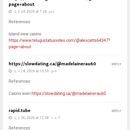
page=about
ဇွန် 24, 2026 at 7:28 ညနေ
References:
Island view casino
https://www.telugustatusvideo.com/@alexcatts64347?
page=about
https://slowdating.ca/@madelainerau60
REPLY
ဇွန် 24, 2026 at 10:59 ညနေ
References:
Casino wien
https://slowdating.ca/@madelainerau60
rapid.tube
REPLY
ဇွန် 26, 2026 at 12:58 မနက်
References: