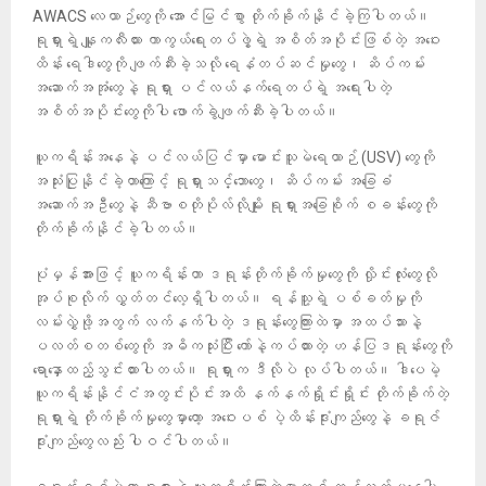
AWACS လေယာဉ်တွေကို အောင်မြင်စွာ တိုက်ခိုက်နိုင်ခဲ့ကြပါတယ်။
ရုရှားရဲ့ နျူကလီးယား ကာကွယ်ရေးတပ်ဖွဲ့ရဲ့ အစိတ်အပိုင်းဖြစ်တဲ့ အဝေး
ထိန်း ရေဒါတွေကို ဖျက်ဆီးခဲ့သလို ရေနံတပ်ဆင်မှုတွေ၊ ဆိပ်ကမ်း
အဆောက်အအုံတွေနဲ့ ရုရှား ပင်လယ်နက်ရေတပ်ရဲ့ အရေးပါတဲ့
အစိတ်အပိုင်းတွေကိုပါ ဖောက်ခွဲဖျက်ဆီးခဲ့ပါတယ်။
ယူကရိန်းအနေနဲ့ ပင်လယ်ပြင်မှာ မောင်းသူမဲရေယာဉ် (USV) တွေကို
အသုံးပြုနိုင်ခဲ့တာကြောင့် ရုရှားသင်္ဘောတွေ၊ ဆိပ်ကမ်း အခြေခံ
အဆောက်အဦတွေနဲ့ ဆီဗာစတိုပိုလ်လိုမျိုး ရုရှားအခြေစိုက် စခန်းတွေကို
တိုက်ခိုက်နိုင်ခဲ့ပါတယ်။
ပုံမှန်အားဖြင့် ယူကရိန်းဟာ ဒရုန်းတိုက်ခိုက်မှုတွေကို လှိုင်းလုံးတွေလို
အုပ်စုလိုက် လွှတ်တင်လေ့ရှိပါတယ်။ ရန်သူ့ရဲ့ ပစ်ခတ်မှုကို
လမ်းလွှဲဖို့အတွက် လက်နက်ပါတဲ့ ဒရုန်းတွေကြားထဲမှာ အထပ်သားနဲ့
ပလတ်စတစ်တွေကို အဓိကသုံးပြီး ကော်နဲ့ကပ်ထားတဲ့ ဟန်ပြဒရုန်းတွေကို
ရောနှောထည့်သွင်းထားပါတယ်။ ရုရှားက ဒီလိုပဲ လုပ်ပါတယ်။ ဒါပေမဲ့
ယူကရိန်းနိုင်ငံအတွင်းပိုင်းအထိ နက်နက်ရှိုင်းရှိုင်း တိုက်ခိုက်တဲ့
ရုရှားရဲ့ တိုက်ခိုက်မှုတွေမှာတော့ အဝေးပစ် ပဲ့ထိန်းဒုံးကျည်တွေနဲ့ ခရုဇ်
ဒုံးကျည်တွေလည်း ပါဝင်ပါတယ်။