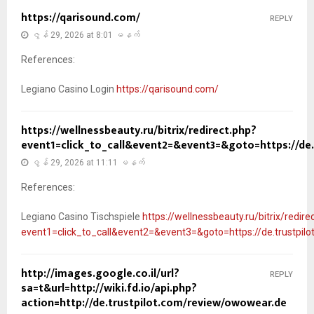
https://qarisound.com/
REPLY
ဇွန် 29, 2026 at 8:01 မနက်
References:
Legiano Casino Login
https://qarisound.com/
https://wellnessbeauty.ru/bitrix/redirect.php?
event1=click_to_call&event2=&event3=&goto=https://de
ဇွန် 29, 2026 at 11:11 မနက်
References:
Legiano Casino Tischspiele
https://wellnessbeauty.ru/bitrix/redire
event1=click_to_call&event2=&event3=&goto=https://de.trustpil
http://images.google.co.il/url?
REPLY
sa=t&url=http://wiki.fd.io/api.php?
action=http://de.trustpilot.com/review/owowear.de