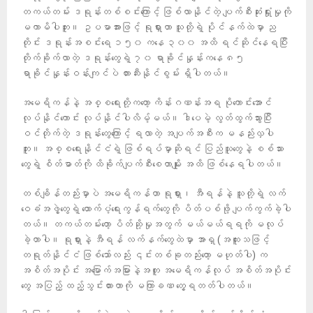
တကယ်တမ်း ဒရုန်းတစ်စင်းကြောင့် ဖြစ်လာနိုင်တဲ့ ပျက်စီးဆုံးရှုံးမှုကို
မကာမိပါဘူး။ ဥပမာအားဖြင့် ရုရှားဟာ သူတို့ရဲ့ ပိုင်နက်ထဲမှာ ည
တိုင်း ဒရုန်းအစင်းရေ ၁၅၀ ကနေ ၃၀၀ အထိ ရင်ဆိုင်နေရပြီး
တိုက်ခိုက်လာတဲ့ ဒရုန်းတွေရဲ့ ၇၀ ရာခိုင်နှုန်းကနေ ၈၅
ရာခိုင်နှုန်းဝန်းကျင်ပဲ တားဆီးနိုင်စွမ်း ရှိပါတယ်။
အမေရိကန်နဲ့ အစ္စရေးတို့ကတော့ ကိန်းဂဏန်းအရ ပိုကောင်းအောင်
လုပ်နိုင်ကောင်း လုပ်နိုင်ပါလိမ့်မယ်။ ဒါပေမဲ့ လွတ်ထွက်သွားပြီး
ဝင်တိုက်တဲ့ ဒရုန်းတွေကြောင့် ရလာတဲ့ အပျက်အစီးက မနည်းလှပါ
ဘူး။ အစ္စရေးနိုင်ငံရဲ့ ဖြစ်ရပ်မှာဆိုရင် ပြည်သူတွေနဲ့ စစ်သား
တွေရဲ့ စိတ်ဓာတ်ကို ထိခိုက်ပျက်စီးစေတာမျိုး အထိ ဖြစ်နေရပါတယ်။
တစ်ချိန်တည်းမှာပဲ အမေရိကန်ဟာ ရုရှား၊ အီရန်နဲ့ သူတို့ရဲ့ လက်
ဝေခံအဖွဲ့တွေရဲ့ ထောက်ပံ့ရေးကွန်ရက်တွေကို ပိတ်ပစ်ဖို့ ပျက်ကွက်ခဲ့ပါ
တယ်။ တကယ်တမ်းတော့ ပိတ်ဆို့မှုအတွက် မယ်မယ်ရရကို မလုပ်
ခဲ့တာပါ။ ရုရှားနဲ့ အီရန် လက်နက်တွေထဲမှာ အာရှ (အထူးသဖြင့်
တရုတ်နိုင်ငံ ဖြစ်သော်လည်း ၎င်းတစ်ခုတည်းတော့ မဟုတ်ပါ) က
အစိတ်အပိုင်း အမြောက်အမြားနဲ့အတူ အမေရိကန်လုပ် အစိတ်အပိုင်း
တွေ အပြည့် ထည့်သွင်းထားတာကို မကြာခဏ တွေ့ရတတ်ပါတယ်။