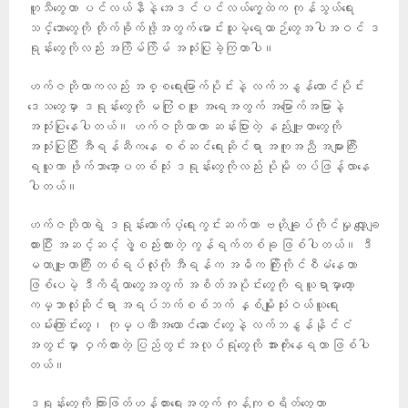
ဟူသီတွေဟာ ပင်လယ်နီနဲ့ အေဒင်ပင်လယ်ကွေ့ထဲက ကုန်သွယ်ရေး
သင်္ဘောတွေကို တိုက်ခိုက်ဖို့အတွက် မောင်းသူမဲ့ရေယာဉ်တွေအပါအဝင် ဒ
ရုန်းတွေကိုလည်း အကြိမ်ကြိမ် အသုံးပြုခဲ့ကြတာပါ။
ဟက်ဇဘိုလာကလည်း အစ္စရေးမြောက်ပိုင်းနဲ့ လက်ဘနွန်တောင်ပိုင်း
ဒေသတွေမှာ ဒရုန်းတွေကို မကြုံစဖူး အရေအတွက် အမြောက်အမြားနဲ့
အသုံးပြုနေပါတယ်။ ဟက်ဇဘိုလာဟာ ဆန်းပြားတဲ့ နည်းဗျူဟာတွေကို
အသုံးပြုပြီး အီရန်ဆီကနေ စစ်ဆင်ရေးဆိုင်ရာ အကူအညီ အများကြီး
ရယူကာ ဖိုက်ဘာအော့ပတစ်သုံး ဒရုန်းတွေကိုလည်း ပိုမို တပ်ဖြန့်လာနေ
ပါတယ်။
ဟက်ဇဘိုလာရဲ့ ဒရုန်းထောက်ပံ့ရေးကွင်းဆက်ဟာ ဗဟိုချုပ်ကိုင်မှု လျှော့ချ
ထားပြီး အဆင့်ဆင့် ဖွဲ့စည်းထားတဲ့ ကွန်ရက်တစ်ခု ဖြစ်ပါတယ်။ ဒီ
မဟာဗျူဟာကြီး တစ်ရပ်လုံးကို အီရန်က အဓိက ကြိုးကိုင်စီမံနေတာ
ဖြစ်ပေမဲ့ ဒီကိရိယာတွေအတွက် အစိတ်အပိုင်းတွေကို ရယူရာမှာတော့
ကမ္ဘာလုံးဆိုင်ရာ အရပ်ဘက်စစ်ဘက် နှစ်မျိုးသုံးဝယ်ယူရေး
လမ်းကြောင်းတွေ၊ ကုမ္ပဏီအယောင်ဆောင်တွေနဲ့ လက်ဘနွန်နိုင်ငံ
အတွင်းမှာ ဝှက်ထားတဲ့ ပြည်တွင်းအလုပ်ရုံတွေကို အားကိုးနေရတာ ဖြစ်ပါ
တယ်။
ဒရုန်းတွေကို ကြားဖြတ်ဟန့်တားရေးအတွက် ကုန်ကျစရိတ်တွေဟာ