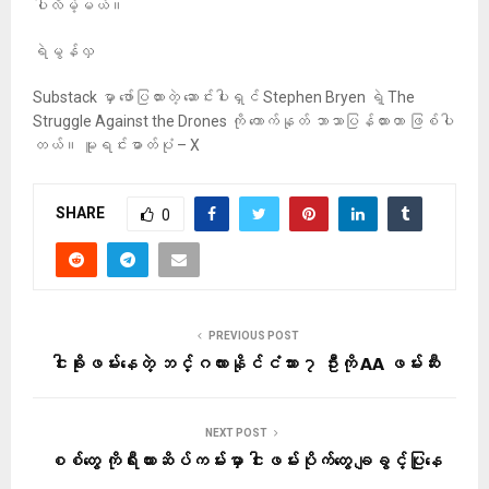
ပါလိမ့်မယ်။
ရဲမွန်လှ
Substack မှာ ဖော်ပြထားတဲ့ ဆောင်းပါးရှင် Stephen Bryen ရဲ့ The
Struggle Against the Drones ကို ကောက်နုတ် ဘာသာပြန်ထားတာ ဖြစ်ပါ
တယ်။ မူရင်းဓာတ်ပုံ – X
SHARE
0
PREVIOUS POST
ငါးခိုးဖမ်းနေတဲ့ ဘင်္ဂလားနိုင်ငံသား ၇ ဦးကို AA ဖမ်းဆီး
NEXT POST
စစ်တွေ ကိုရီးယားဆိပ်ကမ်းမှာ ငါးဖမ်းပိုက်တွေ ချခွင့်ပြုနေ