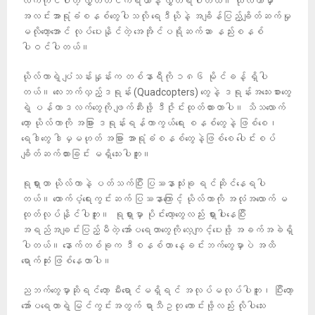
လက်ကိုင်ပါတဲ့ လွှတ်တင်ကိရိယာနဲ့ လွှတ်ရပါတယ်။ ယိုလ်ကာမှာ
အလင်းအာရုံခံစနစ်တွေပါသလို ရေဒီယိုနဲ့ အချိန်ပြည့်ချိတ်ဆက်မှု
မလိုတော့အောင် လုပ်ပေးနိုင်တဲ့ အေအိုင်ပရိုဆက်ဆာ နည်းစနစ်
ပါဝင်ပါတယ်။
ယိုလ်ကာရဲ့ ပျံသန်းနှုန်းက တစ်နာရီကို ၁၈၆ မိုင်ခန့် ရှိပါ
တယ်။ လေးဘက်လှည့်ဒရုန်း (Quadcopters) တွေနဲ့ ဒရုန်းအသေးစားတွေ
ရဲ့ ပန်ကာဒလက်တွေကို ဖျက်ဆီးဖို့ ဒီဇိုင်းထုတ်ထားတာပါ။ သိသလောက်
တော့ ယိုလ်ကာကို အခြား ဒရုန်းရန်ကာကွယ်ရေး စနစ်တွေနဲ့ ဖြစ်စေ၊
ရေဒါတွေ ဒါမှမဟုတ် အခြား အာရုံခံစနစ်တွေနဲ့ဖြစ်စေ ပေါင်းစပ်
ချိတ်ဆက်ထားခြင်း မရှိသေးပါဘူး။
ရုရှားဟာ ယိုလ်ကာနဲ့ ပတ်သက်ပြီး ပြဿနာသုံးခု ရင်ဆိုင်နေရပါ
တယ်။ ထောက်ပံ့ရေးကွင်းဆက် ပြဿနာကြောင့် ယိုလ်ကာကို အလုံအလောက် မ
ထုတ်လုပ်နိုင်ပါဘူး။ ရုရှားမှာ ပိုင်းလော့တွေလည်း ရှားပါးနေပြီး
အရည်အချင်းပြည့်မီတဲ့ အော်ပရေတာတွေကို လေ့ကျင့်ပေးဖို့ အခက်အခဲရှိ
ပါတယ်။ နောက်တစ်ခုက ဒီစနစ်ဟာ နေ့ခင်းဘက်တွေမှာပဲ အထိ
ရောက်ဆုံး ဖြစ်နေတာပါ။
ညဘက်တွေမှာဆိုရင်တော့ မီးရောင်မရှိရင် အလုပ်မလုပ်ပါဘူး၊ ပြီးတော့
အော်ပရေတာရဲ့ မြင်ကွင်းအတွက် ရာသီဥတု ကောင်းဖို့လည်း လိုပါသေး