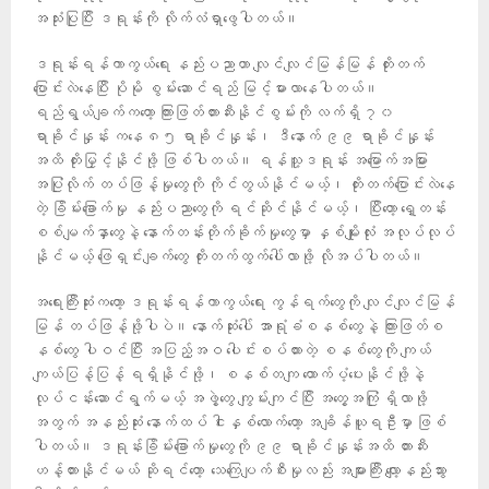
အသုံးပြုပြီး ဒရုန်းကို လိုက်လံရှာဖွေပါတယ်။
ဒရုန်းရန်ကာကွယ်ရေး နည်းပညာဟာ လျင်လျင်မြန်မြန် တိုးတက်
ပြောင်းလဲနေပြီး ပိုမို စွမ်းဆောင်ရည် မြင့်မားလာနေပါတယ်။
ရည်ရွယ်ချက်ကတော့ ကြားဖြတ်တားဆီးနိုင်စွမ်းကို လက်ရှိ ၇၀
ရာခိုင်နှုန်း ကနေ ၈၅ ရာခိုင်နှုန်း၊ ဒီနောက် ၉၉ ရာခိုင်နှုန်း
အထိ တိုးမြှင့်နိုင်ဖို့ ဖြစ်ပါတယ်။ ရန်သူ့ဒရုန်း အမြောက်အမြား
အပြုံလိုက် တပ်ဖြန့်မှုတွေကို ကိုင်တွယ်နိုင်မယ့်၊ တိုးတက်ပြောင်းလဲနေ
တဲ့ ခြိမ်းခြောက်မှု နည်းပညာတွေကို ရင်ဆိုင်နိုင်မယ့်၊ ပြီးတော့ ရှေ့တန်း
စစ်မျက်နှာတွေနဲ့ နောက်တန်းတိုက်ခိုက်မှုတွေမှာ နှစ်မျိုးလုံး အလုပ်လုပ်
နိုင်မယ့် ဖြေရှင်းချက်တွေ တိုးတက်ထွက်ပေါ်လာဖို့ လိုအပ်ပါတယ်။
အရေးကြီးဆုံးကတော့ ဒရုန်းရန်ကာကွယ်ရေး ကွန်ရက်တွေကို လျင်လျင်မြန်
မြန် တပ်ဖြန့်ဖို့ပါပဲ။ နောက်ဆုံးပေါ် အာရုံခံစနစ်တွေနဲ့ ကြားဖြတ်စ
နစ်တွေ ပါဝင်ပြီး အပြည့်အဝ ပေါင်းစပ်ထားတဲ့ စနစ်တွေကို ကျယ်
ကျယ်ပြန့်ပြန့် ရရှိနိုင်ဖို့၊ စနစ်တကျ ထောက်ပံ့ပေးနိုင်ဖို့နဲ့
လုပ်ငန်းဆောင်ရွက်မယ့် အဖွဲ့တွေ ကျွမ်းကျင်ပြီး အတွေ့အကြုံ ရှိလာဖို့
အတွက် အနည်းဆုံး နောက်ထပ် ငါးနှစ်လောက်တော့ အချိန်ယူရဦးမှာ ဖြစ်
ပါတယ်။ ဒရုန်းခြိမ်းခြောက်မှုတွေကို ၉၉ ရာခိုင်နှုန်းအထိ တားဆီး
ဟန့်တားနိုင်မယ် ဆိုရင်တော့ သေကြေပျက်စီးမှုလည်း အများကြီး လျော့နည်းသွား