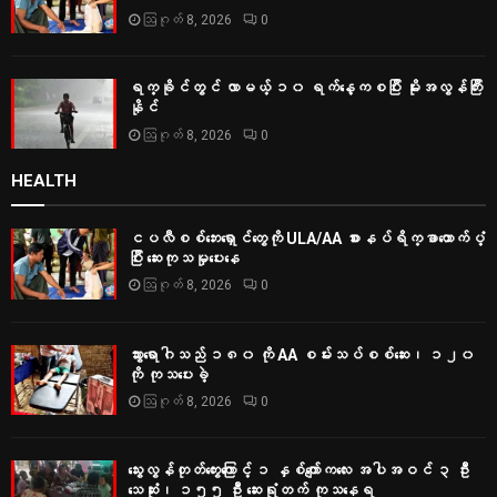
ဩဂုတ် 8, 2026
0
ရက္ခိုင်တွင် လာမယ့် ၁၀ ရက်နေ့ကစပြီး မိုးအလွန်ကြီး
နိုင်
ဩဂုတ် 8, 2026
0
HEALTH
ငပလီစစ်ဘေးရှောင်တွေကို ULA/AA စားနပ်ရိက္ခာထောက်ပံ့
ပြီး ဆေးကုသမှုပေးနေ
ဩဂုတ် 8, 2026
0
သွားရောဂါသည် ၁၈၀ ကို AA စမ်းသပ်စစ်ဆေး၊ ၁၂၀
ကို ကုသပေးခဲ့
ဩဂုတ် 8, 2026
0
သွေးလွန်တုတ်ကွေးကြောင့် ၁ နှစ်ကျော်ကလေး အပါအဝင် ၃ ဦး
သေဆုံး၊ ၁၅၅ ဦး ဆေးရုံတက် ကုသနေရ