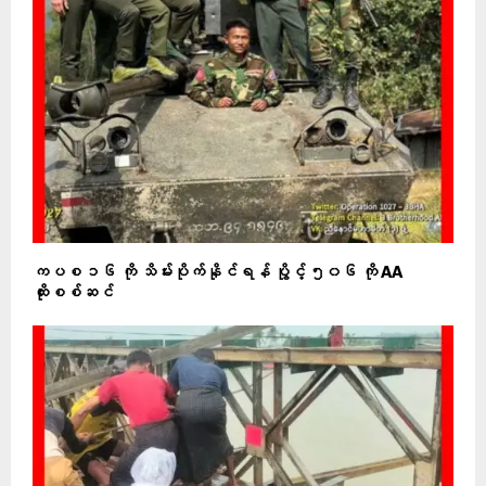
ကပစ ၁၆ ကို သိမ်းပိုက်နိုင်ရန် ပွိုင့် ၅၀၆ ကို AA
ထိုးစစ်ဆင်