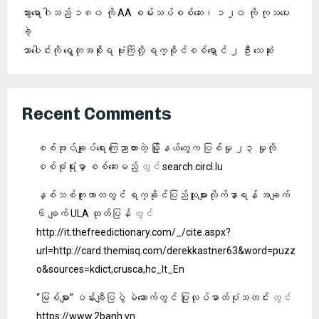
သွားရောဂါသည် ၁၈၀ ကို AA စမ်းသပ်စစ်ဆေး၊ ၁၂၀ ကို ကုသပေး
ခဲ့
သာပေါင်းကို ရွေတုအစိုးရ ဗုံးကြဲလို့ ရက္ခိုင်စစ်ရှောင် ၂ ဦး သေဆုံး
Recent Comments
စစ်အုပ်ချုပ်ရေး ကြေညာထားတဲ့ မြို့နယ်တွေက ပြစ်မှု ၂၃ မှုကို
စစ်ခုံရုံးမှာ စစ်ဆေးမည်
တွင်
search.circl.lu
နှစ်သစ်ကူးကာလတွင် ရက္ခိုင်ပြည်သူများလိုက်နာရန် အချက်
၆ ချက် ULA ထုတ်ပြန်
တွင်
http://it.thefreedictionary.com/_/cite.aspx?
url=http://card.themisq.com/derekkastner63&word=puzz
o&sources=kdict,crusca,hc_It_En
“မြစ်များ” ပန်းချီပြပွဲ မဲဆောက်တွင် ပြုလုပ်ဓာတ်ပုံသတင်း
တွင်
https://www.2banh.vn