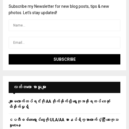
Subscribe my Newsletter for new blog posts, tips & new
photos. Let's stay updated!
လတ်တ‌လော စာမူများ
ကျားမသောက်တပ်ရင်းကို AA တိုက်ခိုက်လို့ ရွေးတုအစိုးရတပ် သေဆုံး
ထိခိုက်မှုရှိ
ငပလီစစ်ဘေးရှောင်တွေကို ULA/AA စားနပ်ရိက္ခာထောက်ပံ့ပြီး ဆေးကုသ
မှုပေးနေ