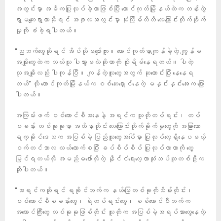
အတွင်းမှာ အဓိကပြုလုပ်ခဲ့တာဖြစ်ပြီး တောင်ကုတ်မြိုနယ်ထဲက တန်းလွဲ
ရွာမကျေးရွာဟာဆိုရင် အခုလအတွင်းမှာ သုံးကြိမ်တိတိ လေကြောင်းတိုက်ခိုက်
မှုကို ခံခဲ့ရပါတယ်။
“ညဘက်တွေဆိုရင် အိပ်လိုမပျော်ဘူး။ တောင်ကုတ်မှာကျန်ခဲ့တဲ့ ကျွန်မ
အမျိုးတွေထဲက ဘယ်သူ ပါသွားမလဲဆိုတာကို စိုးရိမ်နေရတယ်။ ပါတဲ့
လူအချိုလည်း ပါကုန်ပြီ။ ကျန်တဲ့လူတွေအတွက် ဆုတောင်းပြီး နေနေရ
တယ်” လို တောင်ကုတ်မြိုနယ်က စစ်ဘေးရှောင်နေတဲ့ မနှင်းနှင်းအေးက ပြော
ပါတယ်။
အကြမ်းဖက် စစ်ကောင်စီအနေနဲ့ အရင်က သူတိုတပ်ရင်း၊ တပ်
စခန်း တစ်ခုခုမှာ အထိနာတိုင်း လေကြောင်းတိုက်ခိုက်မှုတွေကို အခြားသော
ရက္ခိုင်ဒေသက အပြစ်မဲ့ ပြည်သူတွေအပေါ်မှာ ပြုလုပ်လေ့ရှိနေပမယ့်
စက်တင်ဘာလ လယ်လောက်စပြီး ခပ်စိပ်စိပ် ပြုလုပ်လာတာကို တွေ့
မြင်ရတယ်လို အမည်မဖော်လိုတဲ့ နိုင်ငံရေးလေ့လာသုံးသပ်သူတစ်ဦးက
ဆိုပါတယ်။
“အရင်ကဆိုရင် ရခိုင်ဘက်က နယ်မြေတစ်ခုကိုသိမ်းတိုင်း၊
စစ်ကောင်စီစခန်းတွေ၊ ရဲတပ်ရင်းတွေ၊ စစ်ကောင်စီဘက်က
အကောင်ကြီးတွေ တစ်ခုခုဖြစ်တိုင်း သူတိုက အပြစ်မဲ့အရပ်သားတွေနေတဲ့