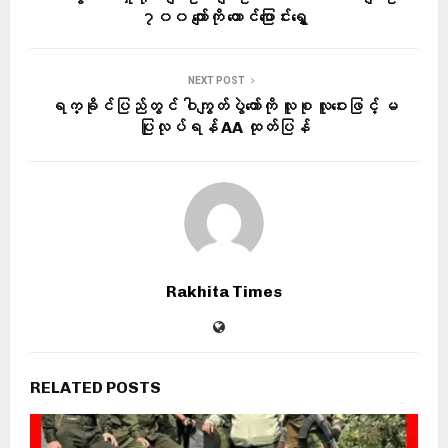
၇၀၀ ကျော်ကို ထောင်ပြောင်းရွှေ့
NEXT POST
ရက္ခိုင်ပြည်တွင် ဝါကျွတ်ပွဲတော်ကို လူစု လူဝေးဖြင့် မ
ပြုလုပ်ရန် AA ထုတ်ပြန်
Rakhita Times
RELATED POSTS