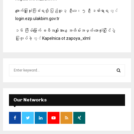
ကျောက်ဖြူဗုံးကြဲခံရလို့ ပြည်သူ ၃ ဦးသေ၊ ၅ ဦး ဒဏ်ရာရ
တွင်
login.ezp.ulakbim.gov.tr
၁၆ ကြိမ်မြောက် ခမီအမျိုးသားနေ့ အထိမ်းအမှတ် ဘောလုံးပြိုင်ပွဲ
ပြုလုပ်ခဲ့
တွင်
Kapelnica ot zapoya_xlml
S
e
a
S
r
c
E
h
Our Networks
f
A
o
r
R
:
C