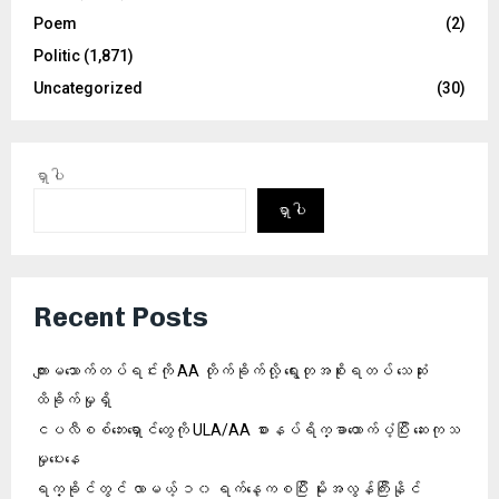
Poem
(2)
Politic
(1,871)
Uncategorized
(30)
ရှာပါ
ရှာပါ
Recent Posts
ကျားမသောက်တပ်ရင်းကို AA တိုက်ခိုက်လို့ ရွေးတုအစိုးရတပ် သေဆုံး
ထိခိုက်မှုရှိ
ငပလီစစ်ဘေးရှောင်တွေကို ULA/AA စားနပ်ရိက္ခာထောက်ပံ့ပြီး ဆေးကုသ
မှုပေးနေ
ရက္ခိုင်တွင် လာမယ့် ၁၀ ရက်နေ့ကစပြီး မိုးအလွန်ကြီးနိုင်