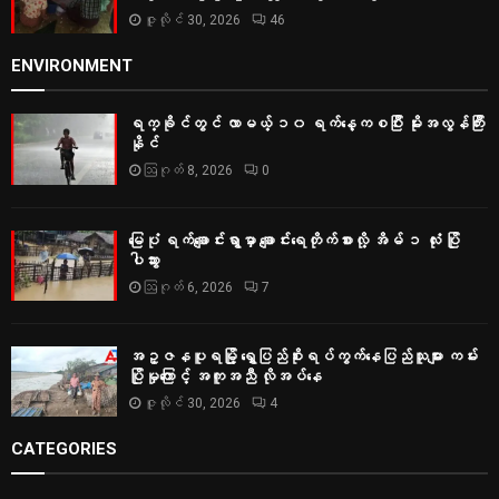
ဇူလိုင် 30, 2026
46
ENVIRONMENT
ရက္ခိုင်တွင် လာမယ့် ၁၀ ရက်နေ့ကစပြီး မိုးအလွန်ကြီး
နိုင်
ဩဂုတ် 8, 2026
0
မြေပုံ ရက်ချောင်းရွာမှာ ချောင်းရေတိုက်စားလို့ အိမ် ၁ လုံး ပြို
ပါသွား
ဩဂုတ် 6, 2026
7
အဥ္ဇနပူရမြို့ ရွှေပြည်စိုးရပ်ကွက်နေပြည်သူများ ကမ်း
ပြိုမှုကြောင့် အကူအညီ လိုအပ်နေ
ဇူလိုင် 30, 2026
4
CATEGORIES