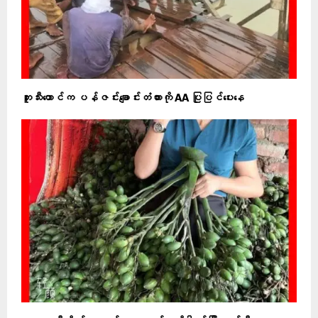
ဘူးသီးတောင်က ပန်ဇင်းချောင်းတံတားကို AA ပြုပြင်ပေးနေ