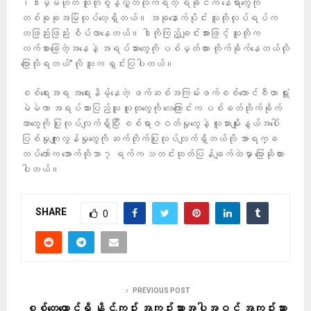
၊ဒါမှမဟုတ် သူတိုစွန့်လွှတ်လိုက်ရတဲ့ ရခိုင်က နေရာတွေကို
တစ်ခုခုအမြဲလုပ်လေ့ရှိတယ်။ အခုနောက်ပိုင်း သူတိုလုပ်ရပ်က
တဖြည်းဖြည်း စိပ်လာနေတယ်။ ဒါကိုကြည့်ချင်းအားဖြင့် သူတိုက
လက်စားခြေတဲ့အနေနဲ့ အရပ်သားတွေကို ပစ်မှတ်ထား တိုက်ခိုက်နေတယ်လို
ပြောလိုရတယ်”လို သူက ရှင်းပြပါတယ်။
စစ်ရေးအရ အရေးနိမ့်နေတဲ့ ဖက်ဆစ်အကြမ်းဖက်စစ်ကောင်စီဟာ ရှုံး
မဲမဲကာ အရပ်သားပြည်သူ လူထုတွေကို လေကြောင်းက ပစ်ခတ်တိုက်ခိုက်
တာတွေကို ပြုလုပ်လျက်ရှိပြီး စစ်ရာဇဝတ်မှုတွေနဲ့ လူသားမျိုးနွယ်အပေါ်
ပြစ်မှုကျူးလွန်မှုတွေကို ဆက်တိုက်ပြုလုပ်လျက်ရှိတယ်လို အာရက္ခ
တပ်တော်က အောက်တိုဘာ ၇ ရက်က သတင်းထုတ်ပြန်ချက်ထဲမှာ ပြောဆိုထား
ပါတယ်။
SHARE
0
PREVIOUS POST
စစ်တွေထောင်ရှိ နိုင်ကျဥ်း အကျဥ်းသားအပါအဝင် အကျဥ်းသား