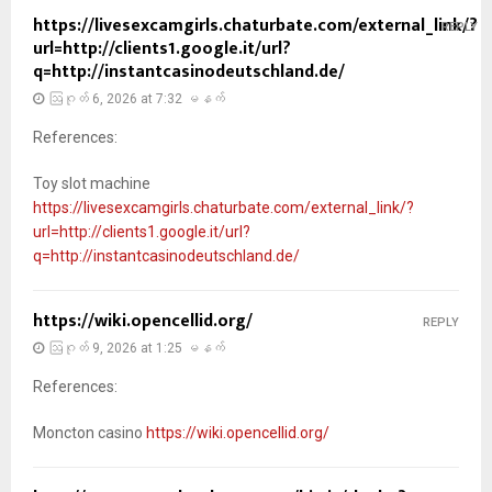
https://livesexcamgirls.chaturbate.com/external_link/?
REPLY
url=http://clients1.google.it/url?
q=http://instantcasinodeutschland.de/
ဩဂုတ် 6, 2026 at 7:32 မနက်
References:
Toy slot machine
https://livesexcamgirls.chaturbate.com/external_link/?
url=http://clients1.google.it/url?
q=http://instantcasinodeutschland.de/
https://wiki.opencellid.org/
REPLY
ဩဂုတ် 9, 2026 at 1:25 မနက်
References:
Moncton casino
https://wiki.opencellid.org/