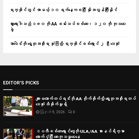
ရက္ခိုင်တွင် လာမယ့် ၁၀ ရက်နေ့ကစပြီး မိုးအလွန်ကြီးနိုင်
သွားရောဂါသည် ၁၈၀ ကို AA စမ်းသပ်စစ်ဆေး၊ ၁၂၀ ကို ကုသပေး
ခဲ့
သာပေါင်းကို ရွေတုအစိုးရ ဗုံးကြဲလို့ ရက္ခိုင်စစ်ရှောင် ၂ ဦး သေဆုံး
EDITOR'S PICKS
ကျားမသောက်တပ်ရင်းကို AA တိုက်ခိုက်လို့ ရွေးတုအစိုးရတပ်
သေဆုံး ထိခိုက်မှုရှိ
ဩဂုတ် 9, 2026
0
ငပလီစစ်ဘေးရှောင်တွေကို ULA/AA စားနပ်ရိက္ခာ
ထောက်ပံ့ပြီး ဆေးကုသမှုပေးနေ