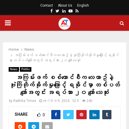
Contact
About Us
English
Facebook
Twitter
Linkedin
Youtube
Rss
PRIMARY
MENU
Home
News
အကြမ်းဖက် စစ်ကောင်စီက လေယာဥ်နဲ့ ဗုံးကြဲတိုက်ခိုက်မှုကြောင့် ရခိုင်
မှာ တစ်ပတ်ကျော်အတွင်း အရပ်သား ၂၀ ကျော် သေဆုံး
News
Politic
အကြမ်းဖက် စစ်ကောင်စီက လေယာဥ်နဲ့
ဗုံးကြဲတိုက်ခိုက်မှုကြောင့် ရခိုင်မှာ တစ်ပတ်
ကျော်အတွင်း အရပ်သား ၂၀ ကျော် သေဆုံး
by
Rakhita Times
အောက်တိုဘာ 9, 2024
5
240
SHARE
0