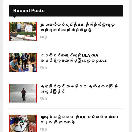
Recent Posts
ကျားမသောက်တပ်ရင်းကို AA တိုက်ခိုက်လို့ ရွေးတု
အစိုးရတပ် သေဆုံး ထိခိုက်မှုရှိ
0
ငပလီစစ်ဘေးရှောင်တွေကို ULA/AA
စားနပ်ရိက္ခာထောက်ပံ့ပြီး ဆေးကုသမှုပေးနေ
0
ရက္ခိုင်တွင် လာမယ့် ၁၀ ရက်နေ့ကစပြီး မိုး
အလွန်ကြီးနိုင်
0
သွားရောဂါသည် ၁၈၀ ကို AA စမ်းသပ်စစ်ဆေး၊
၁၂၀ ကို ကုသပေးခဲ့
0