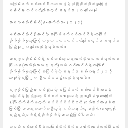
အကြမ်းဖက် စစ်ကောင်စီက လေယာဥ်နဲ့ ဗုံးကြဲတိုက်ခိုက်မှုကြောင့်
ရခိုင်မှာ တစ်ပတ်ကျော်အတွင်း အရပ်သား ၂၀ ကျော် သေဆုံး
အာရက္ခတိုင်းမ်းစ်(၉-အောက်တိုဘာ-၂၀၂၄)
မင်းအောင်လှိုင်ဦးဆောင်တဲ့ အကြမ်းဖက်စစ်ကောင်စီရဲ့ လေကြောင်း
တိုက်ခိုက်မှုတွေကြောင့် ယခုလ ပထမတစ်ပတ်ကျော်အတွင်းမှာ အရပ်သား
ပြည်သူ ၂၀ ကျော် သေဆုံးခဲ့ရပါတယ်။
အာရက္ခတိုင်းမ်းစ်ရဲ့ စစ်တမ်းတွေအရ အောက်တိုဘာလ တစ်ရက်ကစ
ပြီး ယခု (အောက်တိုဘာလ ၉ ရက်)အထိ စစ်ကောင်စီရဲ့ လေကြောင်း
တိုက်ခိုက်မှုတွေကြောင့် အပြစ်မဲ့တဲ့ အရပ်သား စစ်ဘေးရှောင် ၂၁ဦး
သေဆုံးခဲ့ရပြီး ၂၈ ဦးထပ်မနည်း သေဆုံးခဲ့ရတာပါ။
ရက္ခိုင်ပြည်မှာ စစ်ရှုံးနေတဲ့ အကြမ်းဖက် စစ်ကောင်စီအနေနဲ့
အပြစ်မဲ့ ပြည်သူတွေ အိပ်စက်အနားယူနေတဲ့ ညအချိန်မှာ လေကြောင်း
ဗုံးကြဲ တိုက်ခိုက်မှုတွေကို ခပ်စိပ်စိပ်ဆိုသလို လုပ်ဆောင်လာနေခဲ့တာ
ဖြစ်ပြီး ဘာသာရေးအဆောက်အဦးတွေနဲ့ စစ်ဘေးရှောင်တွေ နားခိုတဲ့ နေရာတွေကို
ရည်ရွယ်ချက်ရှိရှိတိုက်ခိုက်ခဲ့တာလည်းဖြစ်ပါတယ်။
အခုလို စစ်ကောင်စီရဲ့ လေကြောင်းတိုက်ခိုက်မှုဒဏ်ကို တောင်ကုတ်မြိုနယ်