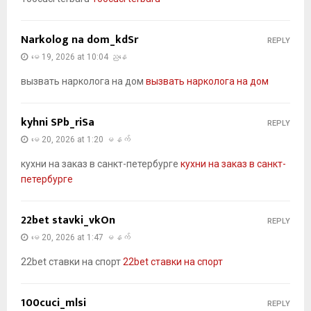
Narkolog na dom_kdSr
REPLY
မေ 19, 2026 at 10:04 ညနေ
вызвать нарколога на дом
вызвать нарколога на дом
kyhni SPb_riSa
REPLY
မေ 20, 2026 at 1:20 မနက်
кухни на заказ в санкт-петербурге
кухни на заказ в санкт-
петербурге
22bet stavki_vkOn
REPLY
မေ 20, 2026 at 1:47 မနက်
22bet ставки на спорт
22bet ставки на спорт
100cuci_mlsi
REPLY