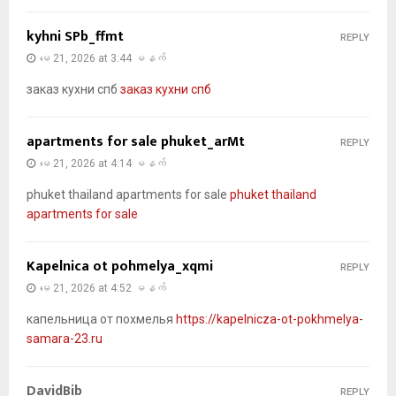
kyhni SPb_ffmt
REPLY
မေ 21, 2026 at 3:44 မနက်
заказ кухни спб
заказ кухни спб
apartments for sale phuket_arMt
REPLY
မေ 21, 2026 at 4:14 မနက်
phuket thailand apartments for sale
phuket thailand
apartments for sale
Kapelnica ot pohmelya_xqmi
REPLY
မေ 21, 2026 at 4:52 မနက်
капельница от похмелья
https://kapelnicza-ot-pokhmelya-
samara-23.ru
DavidBib
REPLY