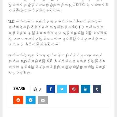
ပြင်ဆင်မှု ညှိနှိုင်းသဘောတူညီချက်ကို တရုတ် CITIC နဲ့ စစ်ကောင်စီ
ဝန်ကြီးတွေက လက်မှတ်ထိုးခဲ့ပါတယ်။
NLD လက်ထက်က စာချုပ်မှာ ရေနက်ဆိပ်ကမ်းစီမံကိန်းအတွက်
ရှယ်ယာခွဲဝေပိုင်ဆိုင်မှုက တရုတ်ကုမ္ပဏီ CITIC ဘက်က ၇၀
ရာခိုင်နှုန်း နဲ့ မြန်မာဘက်က ၃၀ ရာခိုင်နှုန်းဖြစ်ပြီး စီမံကိန်း
ရဲ့ ပထမအဆင့်မှာ မြန်မာဘက်က ရင်းနှီးမြုပ်နှံမှုတန်ဖိုးက ၁
ဒသမ ၃ ဘီလီယံ ဖြစ်ခဲ့ပါတယ်။
နောက်ဆက်တွဲ စာချုပ်အရ ရှယ်ယာခွဲဝေ ပိုင်ဆိုင်မှုကတော့ အရင်
တုန်းက စာချုပ်အတိုင်းဖြစ်ပြီး စီမံကိန်းပထမအဆင့်ရဲ့ မြန်မာ
ဘက်က ရင်းနှီးမြုပ်နှံမှုတန်ဖိုးကို ထည့်သွင်းပြောကြား ထုတ်ပြန်တာမျိုး
မလုပ်ခဲ့ပါဘူး။
SHARE
0