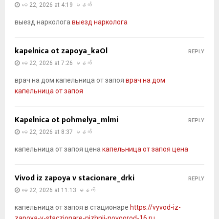
မေ 22, 2026 at 4:19 မနက်
выезд нарколога
выезд нарколога
kapelnica ot zapoya_kaOl
REPLY
မေ 22, 2026 at 7:26 မနက်
врач на дом капельница от запоя
врач на дом
капельница от запоя
Kapelnica ot pohmelya_mlmi
REPLY
မေ 22, 2026 at 8:37 မနက်
капельница от запоя цена
капельница от запоя цена
Vivod iz zapoya v stacionare_drki
REPLY
မေ 22, 2026 at 11:13 မနက်
капельница от запоя в стационаре
https://vyvod-iz-
zapoya-v-staczionare-nizhnij-novgorod-16.ru