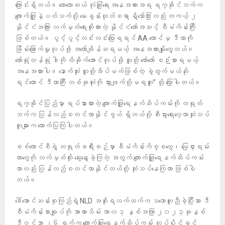
ကြောင်းရှိတယ်။ လောလောဆယ် လုံခြုံရေးအနေအထားအရ ရက္ခိုင်ဘက်က
ကျောက်ဖြူနဲ့ပတ်သက်လို့ မေးခွန်းထုတ်စရာ ရှိသော်ငြားလည်း တကယ့် ၂
နိုင်ငံအကြား လက်မှတ်ရေးထိုးထားတဲ့ နိုင်ငံတော်အဆင့် စီမံကိန်းကြီး
ဖြစ်တယ်။ ပွင့်ပွင့်လင်းလင်းပြောရရင် AA တောင်မှ ဒီဟာကို
ခြိမ်းခြောက်မှုလုပ်ဖို့ အတော်ချိန်ဆရမယ့် အနေအထားမျိုးတွေ့တယ်။
တော်ရုံတန်ရုံ ဒါကို ထိခိုက်အောင်လုပ်ဖို့ သူတို့ တော်တော် စဉ်းစားရမယ့်
အနေအထားပါ။ နောက်ဆုံး သူတို့အိပ်မက်ဖြစ်တဲ့ ခွဲထွက်မယ်ဆို
ရင်တောင် ဒီဟာကြီး တစ်ခုလုံးကို သွားဖျက်လို့မရဘူး” လို့ ပြောပါတယ်။
ရက္ခိုင်ပြည်မှာ ရပ်နားထားတဲ့ ကျောက်ဖြူရေနက်ဆိပ်ကမ်းကို တရုတ်
ဘက်က ပြန်လည်စတင်လာနိုင်ဖွယ် ရှိတယ်လို့ စီးပွားရေးလေ့လာသုံးသပ်
သူများက ထောက်ပြကြပါတယ်။
စစ်ကောင်စီရဲ့ တရုတ်ခရီးစဉ်မှာ စီမံကိန်းကိစ္စတွေ၊ မြေငှားရမ်း
တာတွေကို လက်မှတ်ထိုး ဆွေးနွေးခဲ့ကြတဲ့ အတွက် ကျောက်ဖြူရေနက်ဆိပ်ကမ်း
ဟာလည်း ပြန်လည်စတင်လာနိုင်တယ်လို့ သုံးသပ်နေကြတာ ဖြစ်ပါ
တယ်။
ဒေါ်အောင်ဆန်းစုကြည်ရဲ့ NLD အစိုးရလက်ထက်က သဘောတူညီခဲ့ပြီးသား ဒီ
စီမံကိန်းစာချုပ်ကို အာဏာသိမ်း ကာလ ၃ နှစ်အကြာ ၂၀၂၃ခုနှစ်
ဒီဇင်ဘာ ၂၆ ရက်က ကျောက်ဖြူရေနက်ဆိပ်ကမ်း လုပ်ပိုင်ခွင့်