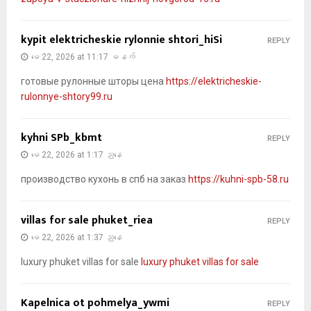
kypit elektricheskie rylonnie shtori_hiSi
REPLY
မေ 22, 2026 at 11:17 မနက်
готовые рулонные шторы цена
https://elektricheskie-
rulonnye-shtory99.ru
kyhni SPb_kbmt
REPLY
မေ 22, 2026 at 1:17 ညနေ
производство кухонь в спб на заказ
https://kuhni-spb-58.ru
villas for sale phuket_riea
REPLY
မေ 22, 2026 at 1:37 ညနေ
luxury phuket villas for sale
luxury phuket villas for sale
Kapelnica ot pohmelya_ywmi
REPLY