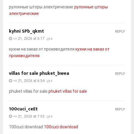
рулонные шторы электрические
рулонные шторы
электрические
kyhni SPb_qkmt
REPLY
မေ 21, 2026 at 6:17 ညနေ
кухни на заказ от производителя
кухни на заказ от
производителя
villas for sale phuket_bwea
REPLY
မေ 21, 2026 at 6:54 ညနေ
phuket villas for sale
phuket villas for sale
100cuci_ceEt
REPLY
မေ 21, 2026 at 7:02 ညနေ
100cuci download
100cuci download