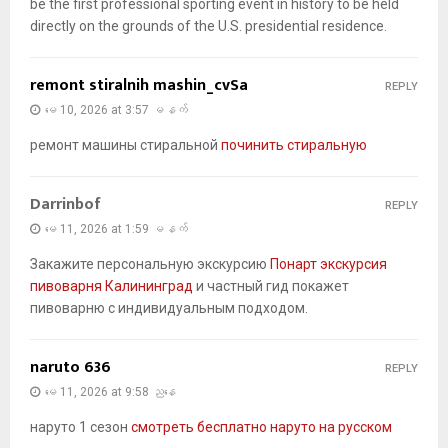
be the first professional sporting event in history to be held
directly on the grounds of the U.S. presidential residence.
remont stiralnih mashin_cvSa
REPLY
မေ 10, 2026 at 3:57 မနက်
ремонт машины стиральной
починить стиральную
Darrinbof
REPLY
မေ 11, 2026 at 1:59 မနက်
Закажите персональную экскурсию
Понарт экскурсия
пивоварня Калининград
и частный гид покажет
пивоварню с индивидуальным подходом.
naruto 636
REPLY
မေ 11, 2026 at 9:58 ညနေ
наруто 1 сезон
смотреть бесплатно наруто на русском