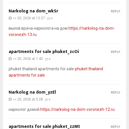
Narkolog na dom_wkSr
REPLY
မေ 20, 2026 at 12:27 ညနေ
вызов врача нарколога на дом
https://narkolog-na-dom-
voronezh-13.ru
apartments for sale phuket_zcOi
REPLY
မေ 20, 2026 at 1:42 ညနေ
phuket thailand apartments for sale
phuket thailand
apartments for sale
Narkolog na dom_yzEl
REPLY
မေ 20, 2026 at 5:28 ညနေ
нарколог домой
https://narkolog-na-dom-voronezh-12.ru
apartments for sale phuket_zzMt
REPLY