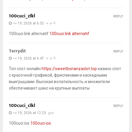
100cuci_zlkl
REPLY
မေ 19, 2026 at 6:32 မနက်
100cuci link alternatif
100cuci link alternatif
Terrydit
REPLY
မေ 19, 2026 at 6:47 မနက်
Топ слот онлайн
https://sweetbonanzaslot.top
казино слот
с красочной графикой, фриспинами и каскадными
выигрышами. Высокая волатильность и множители
обеспечивают шанс на крупные выплаты.
100cuci_clkl
REPLY
မေ 19, 2026 at 12:23 ညနေ
100cuci ios
100cuci ios