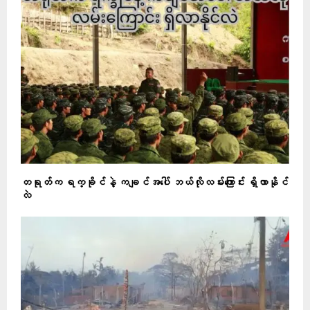
တရုတ်က ရက္ခိုင်နဲ့ ကချင်အပေါ် ဘယ်လိုလမ်းကြောင်း ရှိလာနိုင်
လဲ