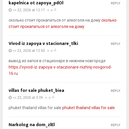
kapelnica ot zapoya_pdOl
REPLY
မေ 22, 2026 at 12:17 မနက်
сколько стоит прокапаться от алкоголя на дому
сколько
стоит прокапаться от алкоголя на дому
Vivod iz zapoya v stacionare_tlki
REPLY
မေ 22, 2026 at 12:50 မနက်
вывод из запоя в стационаре в нижнем новгороде
https://vyvod-iz-zapoya-v-staczionare-nizhnij-novgorod-
16.ru
villas for sale phuket_biea
REPLY
မေ 22, 2026 at 3:39 မနက်
phuket thailand villas for sale
phuket thailand villas for sale
Narkolog na dom_zlEl
REPLY