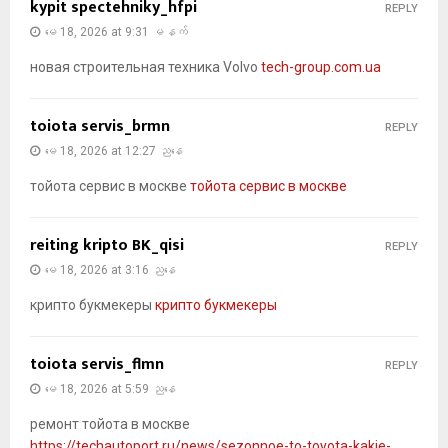
kypit spectehniky_hfpi
REPLY
မေ 18, 2026 at 9:31 မနက်
новая строительная техника Volvo
tech-group.com.ua
toiota servis_brmn
REPLY
မေ 18, 2026 at 12:27 ညနေ
тойота сервис в москве
тойота сервис в москве
reiting kripto BK_qisi
REPLY
မေ 18, 2026 at 3:16 ညနေ
крипто букмекеры
крипто букмекеры
toiota servis_flmn
REPLY
မေ 18, 2026 at 5:59 ညနေ
ремонт тойота в москве
https://techautoport.ru/news/sezonnoe-to-toyota-kakie-