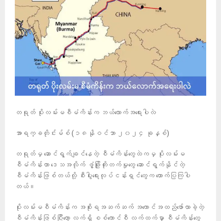
တရုတ် ပိုးလမ်းမစီမံကိန်းက ဘယ်လောက်အရေးပါလဲ
အာရက္ခတိုင်းမ်စ် (၁၈နိုဝင်ဘာ ၂၀၂၄ ခုနှစ်)
တရုတ်မှ ဆောင်ရွက်ချင်နေတဲ့ စီမံကိန်းတွေထဲကမှ ပိုးလမ်းမ
စီမံကိန်းဟာ ဒေသအလိုက် ဖွံ့ဖြိုးတိုးတက်မှုတွေ ဆောင်ရွက်နိုင်တဲ့
စီမံကိန်းဖြစ်တယ်လို့ စီးပွါးရေးလုပ်ငန်းရှင်တွေက ထောက်ပြကြပါ
တယ်။
ပိုးလမ်းမစီမံကိန်းက အစိုးရအဆက်ဆက် အကောင်အထည်ဖော်လာခဲ့တဲ့
စီမံကိန်းဖြစ်ပြီးတော့ လက်ရှိ စစ်ကောင်စီ လက်ထက်မှာ စီမံကိန်းတွေ