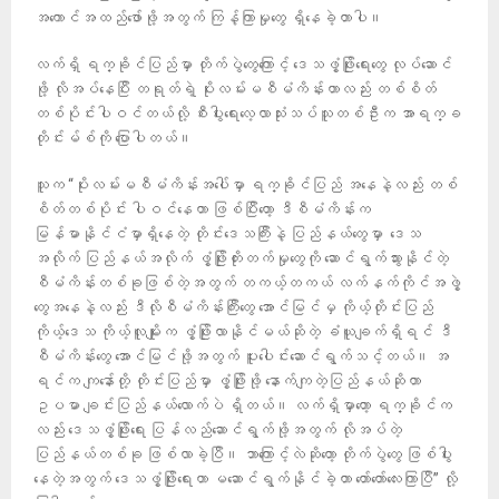
အကောင်အထည်ဖော်ဖို့အတွက် ကြန့်ကြာမှုတွေ ရှိနေခဲ့တာပါ။
လက်ရှိ ရက္ခိုင်ပြည်မှာ တိုက်ပွဲတွေကြောင့် ဒေသဖွံ့ဖြိုးရေးတွေ လုပ်ဆောင်
ဖို့ လိုအပ်နေပြီး တရုတ်ရဲ့ ပိုးလမ်းမစီမံကိန်းဟာလည်း တစ်စိတ်
တစ်ပိုင်းပါဝင်တယ်လို့ စီးပွါးရေးလေ့လာသုံးသပ်သူတစ်ဦးက အာရက္ခ
တိုင်းမ်စ်ကို ပြောပါတယ်။
သူက “ပိုးလမ်းမစီမံကိန်းအပေါ်မှာ ရက္ခိုင်ပြည် အနေနဲ့လည်း တစ်
စိတ်တစ်ပိုင်း ပါဝင်နေတာ ဖြစ်ပြီးတော့ ဒီစီမံကိန်းက
မြန်မာနိုင်ငံမှာရှိနေတဲ့ တိုင်းဒေသကြီးနဲ့ ပြည်နယ်တွေမှာ ‌ ဒေသ
အလိုက် ပြည်နယ်အလိုက် ဖွံ့ဖြိုးတိုးတက်မှုတွေကို ဆောင်ရွက်သွားနိုင်တဲ့
စီမံကိန်းတစ်ခုဖြစ်တဲ့အတွက် တကယ့်တကယ် လက်နက်ကိုင်အဖွဲ့
တွေအနေနဲ့လည်း ဒီလိုစီမံကိန်းကြီးတွေ အောင်မြင်မှ ကိုယ့်တိုင်းပြည်
ကိုယ့်ဒေသ ကိုယ့်လူမျိုးက ဖွံ့ဖြိုးလာနိုင်မယ်ဆိုတဲ့ ခံယူချက်ရှိရင် ဒီ
စီမံကိန်းတွေ အောင်မြင်ဖို့အတွက် ပူးပေါင်းဆောင်ရွက်သင့်တယ်။ အ
ရင်က ကျနော်တို့ တိုင်းပြည်မှာ ဖွံ့ဖြိုးဖို့ နောက်ကျတဲ့ပြည်နယ်ဆိုတာ
ဥပမာ ချင်းပြည်နယ်လောက်ပဲ ရှိတယ်။ လက်ရှိမှာတော့ ရက္ခိုင်က
လည်း ဒေသဖွံ့ဖြိုးရေး ပြန်လည်ဆောင်ရွက်ဖို့အတွက် လိုအပ်တဲ့
ပြည်နယ်တစ်ခု ဖြစ်လာခဲ့ပြီ။ ဘာကြောင့်လဲဆိုတော့ တိုက်ပွဲတွေ ဖြစ်ပွါး
နေတဲ့အတွက် ဒေသဖွံ့ဖြိုးရေးဟာ မဆောင်ရွက်နိုင်ခဲ့တာ တော်တော်လေးကြာပြီ” လို့