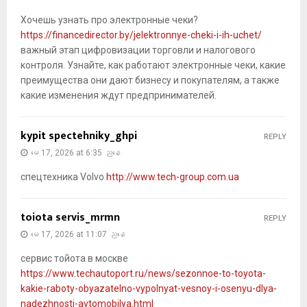
Хочешь узнать про электронные чеки?
https://financedirector.by/jelektronnye-cheki-i-ih-uchet/
важный этап цифровизации торговли и налогового
контроля. Узнайте, как работают электронные чеки, какие
преимущества они дают бизнесу и покупателям, а также
какие изменения ждут предпринимателей.
kypit spectehniky_ghpi
REPLY
မေ 17, 2026 at 6:35 ညနေ
спецтехника Volvo
http://www.tech-group.com.ua
toiota servis_mrmn
REPLY
မေ 17, 2026 at 11:07 ညနေ
сервис тойота в москве
https://www.techautoport.ru/news/sezonnoe-to-toyota-
kakie-raboty-obyazatelno-vypolnyat-vesnoy-i-osenyu-dlya-
nadezhnosti-avtomobilya.html