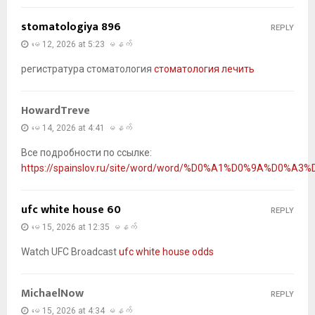
stomatologiya 896
REPLY
မေ 12, 2026 at 5:23 မနက်
регистратура стоматология
стоматология лечить
HowardTreve
မေ 14, 2026 at 4:41 မနက်
Все подробности по ссылке:
https://spainslov.ru/site/word/word/%D0%A1%D0%9A%D0%
ufc white house 60
REPLY
မေ 15, 2026 at 12:35 မနက်
Watch UFC Broadcast
ufc white house odds
MichaelNow
REPLY
မေ 15, 2026 at 4:34 မနက်