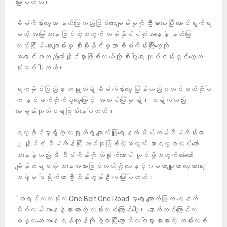
ပြောပါတယ်။
စီမံကိန်းတွေဟာ နယ်မြေတည်ငြိမ်အေးချမ်းမှုကို ဦးစားပေးပြီး ဆောင်ရွက်ရ
မယ့် အခြေအနေ ဖြစ်တဲ့အတွက် တစ်နိုင်ငံလုံးအနေနဲ့ နယ်မြေ
တည်ငြိမ် အေးချမ်းမှု စိုးမိုးနိုင်မှသာ စီမံကိန်းကြီးတွေကို
အကောင်အထည်ဖော်နိုင်မှာဖြစ်တယ်လို့ စီးပွါးရေး လုပ်ငန်းရှင်တွေက
သုံးသပ်ပါတယ်။
ရက္ခိုင်ပြည်မှာ တရုတ်ရဲ့ စီမံကိန်းတွေ ပြန်လည်စတင်မယ်ဆိုပါ
က နှစ်ဖက်တိုက်ပွဲတွေကြောင့် အဆင်ပြေမှု ရှိ၊ မရှိကလည်း
မေးခွန်းထုတ်စရာဖြစ်နေပါတယ်။
ရက္ခိုင်မှာရှိတဲ့ တရုတ်ရဲ့ ကျောက်ဖြူရေနက် ဆိပ်ကမ်းစီမံကိန်းဟာ
၂ နိုင်ငံ စီမံကိန်းကြီး တစ်ခုဖြစ်တဲ့အတွက် အာရက္ခတပ်တော်
အနေနဲ့လည်း ဒီ စီမံကိန်းကို ထိခိုက်အောင် လုပ်ဖို့အတွက် တော်တော်
ချိန်ဆရမယ့် အနေအထားဖြစ်တယ်လို့ သေနင်္ဂမဟာဗျူဟာ လေ့လာရေး
အဖွဲ့မှ ဒါရိုက်တာ ဦးသိန်းထွန်းဦးက ပြောပါတယ်။
“အရင်ကတည်းက One Belt One Road မှာရော ကျောက်ဖြူက ရေနက်
ဆိပ်ကမ်းအနေနဲ့ ထားထားတဲ့ လမ်းတစ်ကြောင်းပေါ့။ နောက်တစ်ကြောင်းက
မန္တလေးကနေ ရန်ကုန်ကို ခွဲလာပြီးတော့ သီလဝါမှာ ထားထားတဲ့ လမ်းတစ်