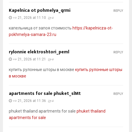
Kapelnica ot pohmelya_qrmi
REPLY
မေ 21, 2026 at 11:10 ညနေ
капельница от запоя стоимость
https://kapelnicza-ot-
pokhmelya-samara-23.ru
rylonnie elektroshtori_peml
REPLY
မေ 21, 2026 at 11:21 ညနေ
купить рулонные шторы в москве
купить рулонные шторы
в москве
apartments for sale phuket_slMt
REPLY
မေ 21, 2026 at 11:36 ညနေ
phuket thailand apartments for sale
phuket thailand
apartments for sale