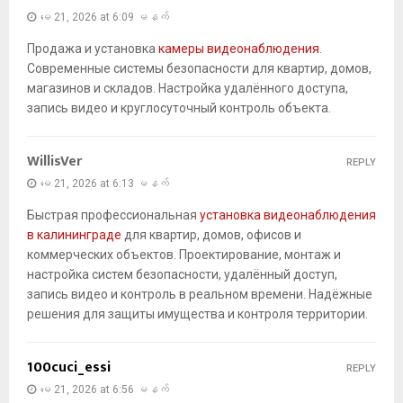
မေ 21, 2026 at 6:09 မနက်
Продажа и установка
камеры видеонаблюдения
.
Современные системы безопасности для квартир, домов,
магазинов и складов. Настройка удалённого доступа,
запись видео и круглосуточный контроль объекта.
WillisVer
REPLY
မေ 21, 2026 at 6:13 မနက်
Быстрая профессиональная
установка видеонаблюдения
в калининграде
для квартир, домов, офисов и
коммерческих объектов. Проектирование, монтаж и
настройка систем безопасности, удалённый доступ,
запись видео и контроль в реальном времени. Надёжные
решения для защиты имущества и контроля территории.
100cuci_essi
REPLY
မေ 21, 2026 at 6:56 မနက်