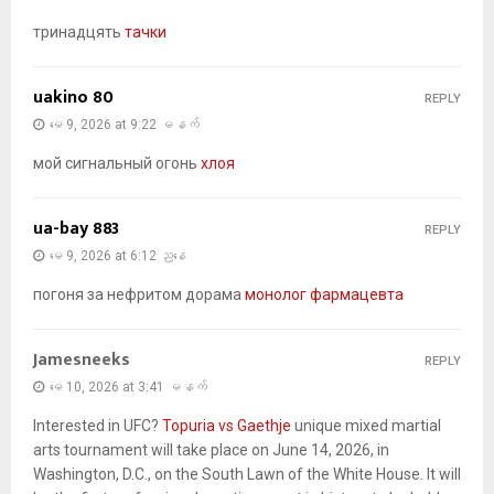
тринадцять
тачки
uakino 80
REPLY
မေ 9, 2026 at 9:22 မနက်
мой сигнальный огонь
хлоя
ua-bay 883
REPLY
မေ 9, 2026 at 6:12 ညနေ
погоня за нефритом дорама
монолог фармацевта
Jamesneeks
REPLY
မေ 10, 2026 at 3:41 မနက်
Interested in UFC?
Topuria vs Gaethje
unique mixed martial
arts tournament will take place on June 14, 2026, in
Washington, D.C., on the South Lawn of the White House. It will