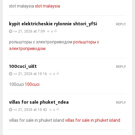
slot malaysia
slot malaysia
kypit elektricheskie rylonnie shtori_yfSi
REPLY
မေ 21, 2026 at 7:09 မနက်
рольшторы с электроприводом
рольшторы с
электроприводом
100cuci_uiEt
REPLY
မေ 21, 2026 at 10:16 မနက်
100cuci
100cuci
villas for sale phuket_ndea
REPLY
မေ 21, 2026 at 10:42 မနက်
villas for sale in phuket island
villas for sale in phuket island