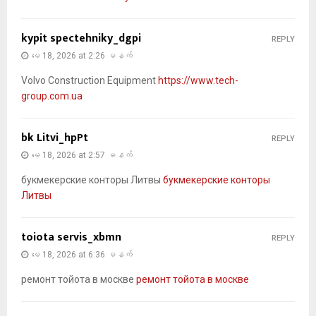
kypit spectehniky_dgpi
REPLY
မေ 18, 2026 at 2:26 မနက်
Volvo Construction Equipment
https://www.tech-
group.com.ua
bk Litvi_hpPt
REPLY
မေ 18, 2026 at 2:57 မနက်
букмекерские конторы Литвы
букмекерские конторы
Литвы
toiota servis_xbmn
REPLY
မေ 18, 2026 at 6:36 မနက်
ремонт тойота в москве
ремонт тойота в москве