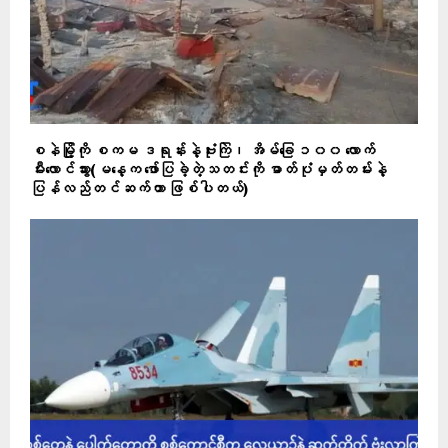
စနဲမြို့ကို စကမ ဒရုန်းနဲ့ဗုံးကြဲ၊ အိမ်ခြေ ၁၀၀ လောက်
မီးလောင်သွား(မနေ့က ဖော်ပြခဲ့တဲ့သတင်းကို ဓာတ်ပုံမှတ်တမ်းနဲ့
ပြန်လည်တင်ဆက်တာ ဖြစ်ပါတယ်)