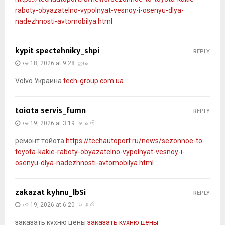
raboty-obyazatelno-vypolnyat-vesnoy-i-osenyu-dlya-
nadezhnosti-avtomobilya.html
kypit spectehniky_shpi
REPLY
မေ 18, 2026 at 9:28 ညနေ
Volvo Украина
tech-group.com.ua
toiota servis_fumn
REPLY
မေ 19, 2026 at 3:19 မနက်
ремонт тойота
https://techautoport.ru/news/sezonnoe-to-
toyota-kakie-raboty-obyazatelno-vypolnyat-vesnoy-i-
osenyu-dlya-nadezhnosti-avtomobilya.html
zakazat kyhnu_lbSi
REPLY
မေ 19, 2026 at 6:20 မနက်
заказать кухню цены
заказать кухню цены