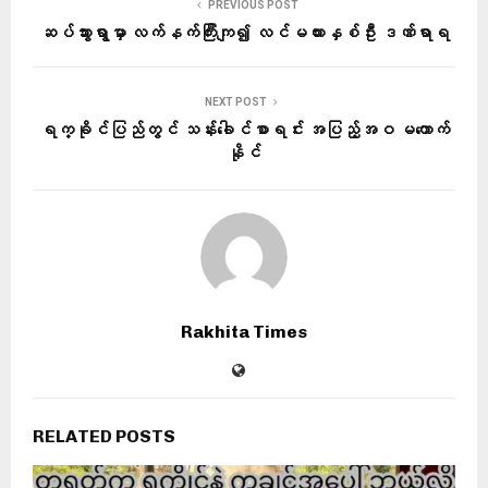
PREVIOUS POST
ဆပ်သွားရွာမှာ လက်နက်ကြီးကျ၍ လင်မယားနှစ်ဦး ဒဏ်ရာရ
NEXT POST
ရက္ခိုင်ပြည်တွင် သန်းခေါင်စာရင်း အပြည့်အဝ မကောက်
နိုင်
Rakhita Times
RELATED POSTS