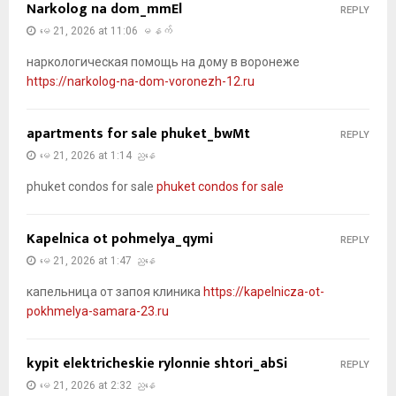
Narkolog na dom_mmEl
REPLY
မေ 21, 2026 at 11:06 မနက်
наркологическая помощь на дому в воронеже
https://narkolog-na-dom-voronezh-12.ru
apartments for sale phuket_bwMt
REPLY
မေ 21, 2026 at 1:14 ညနေ
phuket condos for sale
phuket condos for sale
Kapelnica ot pohmelya_qymi
REPLY
မေ 21, 2026 at 1:47 ညနေ
капельница от запоя клиника
https://kapelnicza-ot-
pokhmelya-samara-23.ru
kypit elektricheskie rylonnie shtori_abSi
REPLY
မေ 21, 2026 at 2:32 ညနေ