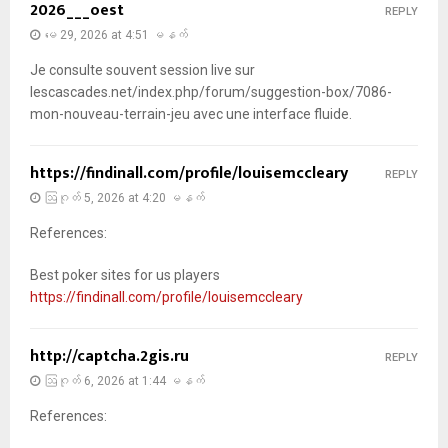
2026___oest
REPLY
မေ 29, 2026 at 4:51 မနက်
Je consulte souvent session live sur
lescascades.net/index.php/forum/suggestion-box/7086-
mon-nouveau-terrain-jeu avec une interface fluide.
https://findinall.com/profile/louisemccleary
REPLY
ဩဂုတ် 5, 2026 at 4:20 မနက်
References:
Best poker sites for us players
https://findinall.com/profile/louisemccleary
http://captcha.2gis.ru
REPLY
ဩဂုတ် 6, 2026 at 1:44 မနက်
References: