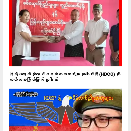
ပြည်ပရောက် ညီနောင်ပရဟိတအသင်းများ စုပေါင်းပြီး (HDCO) ကို
တတိယအကြိမ်မြောက် လှူဒါန်း