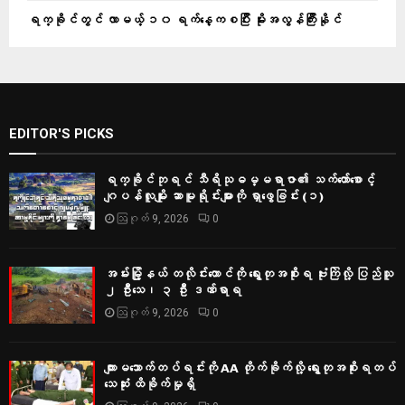
ရက္ခိုင်တွင် လာမယ့် ၁၀ ရက်နေ့ကစပြီး မိုးအလွန်ကြီးနိုင်
EDITOR'S PICKS
ရက္ခိုင်ဘုရင် သီရိသုဓမ္မရာဇာ၏ သက်တော်စောင့်
ဂျပန်လူမျိုး ဆာမူရိုင်းများကို ရှာဖွေခြင်း (၁)
ဩဂုတ် 9, 2026
0
အမ်းမြို့နယ် တလိုင်းတောင်ကို ရွေးတုအစိုးရ ဗုံးကြဲလို့ ပြည်သူ
၂ ဦးသေ၊ ၃ ဦး ဒဏ်ရာရ
ဩဂုတ် 9, 2026
0
ကျားမသောက်တပ်ရင်းကို AA တိုက်ခိုက်လို့ ရွေးတုအစိုးရတပ်
သေဆုံး ထိခိုက်မှုရှိ