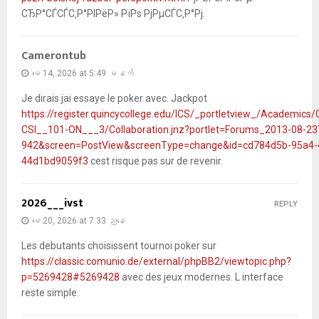
СЂР°СЃСЃС‚Р°РІРёР» РїРѕ РјРµСЃС‚Р°Рј.
Camerontub
မေ 14, 2026 at 5:49 မနက်
Je dirais jai essaye le poker avec. Jackpot
https://register.quincycollege.edu/ICS/_portletview_/Academic
CSI__101-ON___3/Collaboration.jnz?portlet=Forums_2013-08-23
942&screen=PostView&screenType=change&id=cd784d5b-95a4-
44d1bd9059f3
cest risque pas sur de revenir.
2026___ivst
REPLY
မေ 20, 2026 at 7:33 ညနေ
Les debutants choisissent tournoi poker sur
https://classic.comunio.de/external/phpBB2/viewtopic.php?
p=5269428#5269428
avec des jeux modernes. L interface
reste simple.