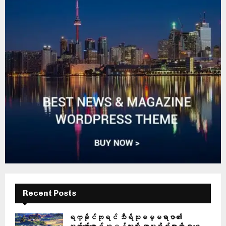
Recent Posts
ရက္ခိုင်ဘုရင် သီရိသုဓမ္မရာဇာ၏