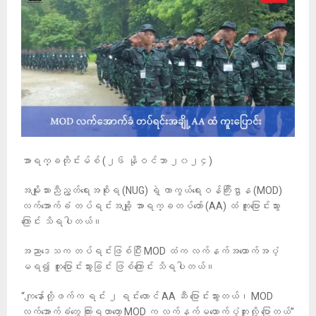
အာရက္ခတိုင်းမ်စ် (၂၆ နိုဝင်ဘာ ၂၀၂၄)
အမျိုးသားညီညွတ်ရေးအစိုးရ (NUG) ရဲ့ ကာကွယ်ရေးဝန်ကြီးဌာန (MOD)
လက်အောက်ခံ တပ်ရင်းအချို့ အာရက္ခတပ်တော် (AA) ထံ ကူးပြောင်းသွား
ကြောင်း သိရပါတယ်။
အညာဒေသက တပ်ရင်းဖြစ်ပြီး MOD ထံက လက်နက်အထောက်အပံ့
မရ၍ ကူးပြောင်းသွားခြင်း ဖြစ်ကြောင်း သိရပါတယ်။
“ကျနော်တို့ဖက်က ရင်း ၂ ရင်းတောင် AA ဆီ ပြောင်းသွားတယ်၊ MOD
လက်အောက်ခံတွေ ကြားရတာတော့ MOD က လက်နက်မထောက်ပံ့ဘူးလို့ ပြောတယ်”