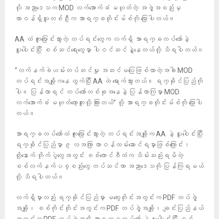
လို အညာဒေသက MOD လက်အောက်ခံ မဟုတ်တဲ့ အဖွဲ့အစည်းမှ
တာဝန်ရှိသူတစ်ဦးက အာရက္ခတိုင်းမ်စ်ကို ပြောပါတယ်။
AA ထံ ကူးပြောင်းသွားတဲ့ တပ်ရင်းတွေက လက်ရှိ အာရက္ခတပ်တော်နဲ့
ပူးပေါင်းပြီး စစ်ဆင်ရေးတွေမှာ ပါဝင်ဆင်နွှဲနေတယ်လို့ သိရပါတယ်။
“လက်နက်ခဲယမ်းတပ်ဆင်မှု အဆင်မပြေဖြစ်လာတဲ့အခါ MOD
တပ်ရင်းအချို့ကနေ ထွက်ပြီး AA ထဲ ရောက်သွားတယ်။ ရက္ခိုင်ပြည်ကို
ပါ။ ပြန်လာရင် တပ်တော်တစ်ခုအနေနဲ့ ပြန်လာကြမှာ MOD
လက်အောက်ခံ မဟုတ်တော့ဘူးလို့ ကြားတယ်” လို့ အာရက္ခတိုင်းမ်စ်ကို ပြောပါ
တယ်။
အာရက္ခတပ်တော်ထံ ကူးပြောင်းသွားတဲ့ တပ်ရင်းအချို့က AA နဲ့ ပူးပေါင်းပြီး
ရက္ခိုင်ပြည်မှာ ၉ လအကြာ တာဝန်ထမ်းဆောင်ရမှာဖြစ်ကြောင်း၊
ထို့နောက် တိုက်ပွဲတွေအတွင်း စစ်ကောင်စီထံက သိမ်းဆည်းရမိတဲ့
စစ်လက်နက်ပစ္စည်းတွေ တပ်ဆင်ကာ အညာဒေသကို ပြန်ကြရမယ်
လို့ သိရပါတယ်။
လက်ရှိမှာလည်း ရက္ခိုင်ပြည်မှာ မကွေးတိုင်းအတွင်းက PDF တပ်ဖွဲ့
အချို့၊ စစ်ကိုင်းတိုင်းအတွင်းက PDF တပ်ဖွဲ့အချို့၊ ချင်းပြည်နယ်
အတွင်းက PDF တပ်ဖွဲ့အချို့ အာရက္ခတပ်တော် နဲ့ ပူးပေါင်းပြီး စစ်