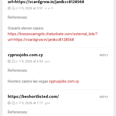
url=https://vcardgrow.in/janikcc8128568
ဩဂုတ် 9, 2026 at 3:51 မနက်
References:
Ocean’s eleven casino
https://livesexcamgirls.chaturbate.com/external_link/?
url=https://vcardgrow.in/janikcc8128568
cyprusjobs.com.cy
REPLY
ဩဂုတ် 9, 2026 at 6:53 ညနေ
References:
Hooters casino las vegas
cyprusjobs.com.cy
https://beshortlisted.com/
REPLY
ဩဂုတ် 9, 2026 at 7:17 ညနေ
References: