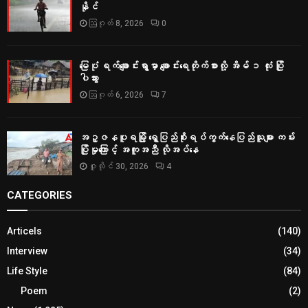
နိုင်
ဩဂုတ် 8, 2026
0
မြေပုံ ရက်ချောင်းရွာမှာ ချောင်းရေတိုက်စားလို့ အိမ် ၁ လုံး ပြို
ပါသွား
ဩဂုတ် 6, 2026
7
အဥ္ဇနပူရမြို့ ရွှေပြည်စိုးရပ်ကွက်နေပြည်သူများ ကမ်း
ပြိုမှုကြောင့် အကူအညီ လိုအပ်နေ
ဇူလိုင် 30, 2026
4
CATEGORIES
Articels
(140)
Interview
(34)
Life Style
(84)
Poem
(2)