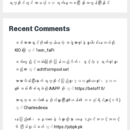
ရက္ခိုင်တွင် လာမယ့် ၁၀ ရက်နေ့ကစပြီး မိုးအလွန်ကြီးနိုင်
Recent Comments
စစ်အာဏာရှင်ကို တော်လှန်နေတဲ့ အဖွဲ့အားလုံးနဲ့ ပူးပေါင်းနေတယ်လို့
KIO ‌ပြော
တွင်
1win_faPi
စစ်တွေ ပွိုင့်ကမ်းခြေကို ပြန်လည်ပိတ်၊ ဖွင့်တဲ့ ၃ ရက်လုံး လူ
စည်းကား
တွင်
achtformpool set
အာဏာသိမ်းပြီးနောက် ရက္ခိုင်ပြည်သူ ၇၀၀ ကျော် သေဆုံး၊ ၃၀၀
ကျော် ဖမ်းဆီးခံရဆဲလို့ AAPP ဆို
တွင်
https://betoff.fi/
အာရက္ခ တပ်တော်မှ ဗိုလ်မှူးကြီး ကျော်ဟန်၏ ဘဝ ပုံရိပ်များ (၁၆)
တွင်
Charlesdexia
နေပြည်တော်၊ မန္တလေးနဲ့ ပဲခူးတို့မှာ ယနေ့ ငလျင်အသင့်အတင့်
၆ ကြိမ်လှုပ်ခတ်
တွင်
https://jobpk.pk