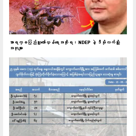
အာရက္ခပြည်သူ့တော်လှန်ရေးအစိုးရ၊ NDEP နဲ့ ဒီမိုလက်ညှိုး
အတုများ