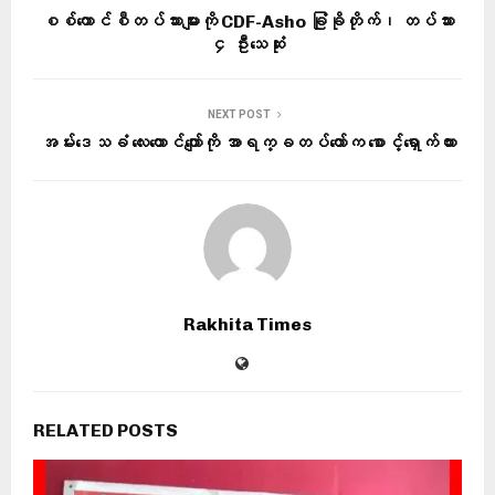
စစ်ကောင်စီတပ်သားများကို CDF-Asho ခြုံခိုတိုက်၊ တပ်သား
၄ ဦးသေဆုံး
NEXT POST
အမ်းဒေသခံ လေးထောင်ကျော်ကို အာရက္ခတပ်တော်က စောင့်ရှောက်ထား
Rakhita Times
RELATED POSTS