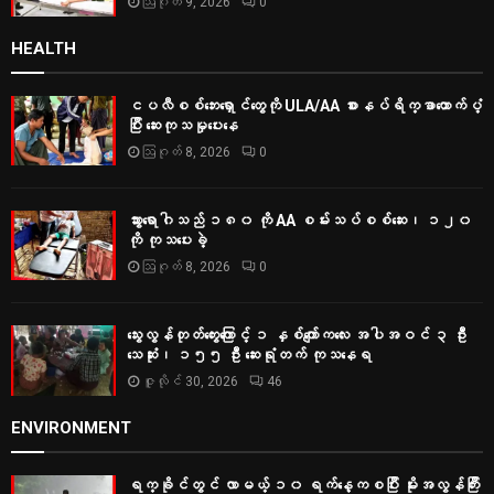
ဩဂုတ် 9, 2026
0
HEALTH
ငပလီစစ်ဘေးရှောင်တွေကို ULA/AA စားနပ်ရိက္ခာထောက်ပံ့
ပြီး ဆေးကုသမှုပေးနေ
ဩဂုတ် 8, 2026
0
သွားရောဂါသည် ၁၈၀ ကို AA စမ်းသပ်စစ်ဆေး၊ ၁၂၀
ကို ကုသပေးခဲ့
ဩဂုတ် 8, 2026
0
သွေးလွန်တုတ်ကွေးကြောင့် ၁ နှစ်ကျော်ကလေး အပါအဝင် ၃ ဦး
သေဆုံး၊ ၁၅၅ ဦး ဆေးရုံတက် ကုသနေရ
ဇူလိုင် 30, 2026
46
ENVIRONMENT
ရက္ခိုင်တွင် လာမယ့် ၁၀ ရက်နေ့ကစပြီး မိုးအလွန်ကြီး