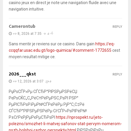
casino jeux en direct je note une navigation fluide avec une
navigation intuitive.
Camerontub
REPLY
မေ 8, 2026 at 7:35 မနက်
Sans mentir je reviens sur ce casino. Dans gain
https://eq-
ccqqfar.usac.edu.gt/logo-quimica/#comment-1772655
cest
moyen resultat mitige ce.
2026___qkst
REPLY
မေ 12, 2026 at 3:07 ညနေ
РџРѕСЃР»Рµ СЃСЂР°РІРЅРµРЅРёСЏ
РєРѕСЌС„С„РёС†РёРµРЅС‚РѕРІ РЅР°
РµРІСЂРѕРїРµР№СЃРєРёРµ РјР°С‚С‡Рё
СЃСЂР°РІРЅРµРЅРёРµ СѓСЃР»РѕРІРёР№
Р±СѓРєРјРµРєРµСЂРѕРІ
https://nprospekt.ru/jeto-
polezno/smozhet-li-matvej-safonov-stat-pervym-nomerom-
pszh-bolshoj-razbor-perspektiv.html
РјРЅРѕРіРѕРµ