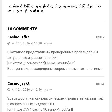
စစ်ကောင်စီကြောင့် ရက္ခိုင်တွင် ၃ ရက်အတွင်း ပြည်သူ ၂၀
သေ၊ ၃၇ ဦး ဒဏ်ရာရ
19 COMMENTS
Casino_tfkt
REPLY
မတ် 24, 2026 at 12:30 မနက်
В каталоге представлены проверенные провайдеры и
актуальные игровые новинки.
[url=https://7v4.casino/]Пинко Казино[/url]
Все транзакции защищены современными технологиями.
Casino_zykt
REPLY
မတ် 24, 2026 at 12:56 မနက်
Здесь доступны как классические игровые автоматы, так
и современные видеослоты.
[url=https://7v4.casino/]Casino Pinco[/url]