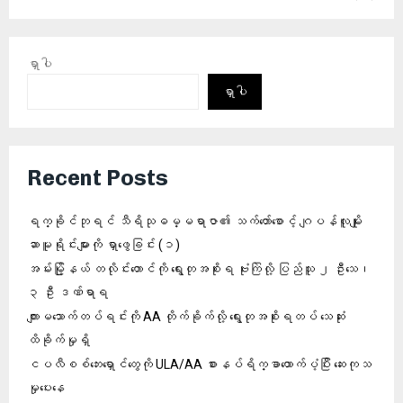
ရှာပါ
ရှာပါ
Recent Posts
ရက္ခိုင်ဘုရင် သီရိသုဓမ္မရာဇာ၏ သက်တော်စောင့် ဂျပန်လူမျိုး
ဆာမူရိုင်းများကို ရှာဖွေခြင်း (၁)
အမ်းမြို့နယ် တလိုင်းတောင်ကို ရွေးတုအစိုးရ ဗုံးကြဲလို့ ပြည်သူ ၂ ဦးသေ၊
၃ ဦး ဒဏ်ရာရ
ကျားမသောက်တပ်ရင်းကို AA တိုက်ခိုက်လို့ ရွေးတုအစိုးရတပ် သေဆုံး
ထိခိုက်မှုရှိ
ငပလီစစ်ဘေးရှောင်တွေကို ULA/AA စားနပ်ရိက္ခာထောက်ပံ့ပြီး ဆေးကုသ
မှုပေးနေ