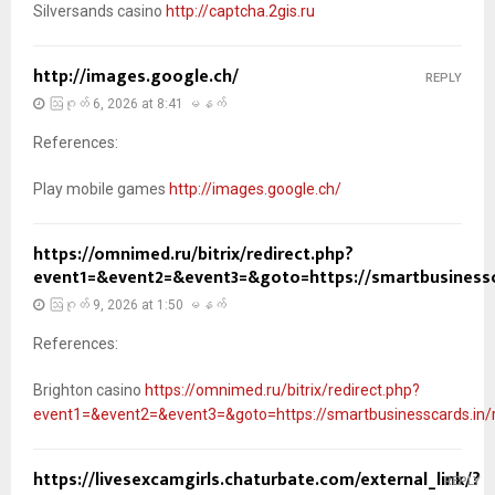
Silversands casino
http://captcha.2gis.ru
http://images.google.ch/
REPLY
ဩဂုတ် 6, 2026 at 8:41 မနက်
References:
Play mobile games
http://images.google.ch/
https://omnimed.ru/bitrix/redirect.php?
event1=&event2=&event3=&goto=https://smartbusinessca
ဩဂုတ် 9, 2026 at 1:50 မနက်
References:
Brighton casino
https://omnimed.ru/bitrix/redirect.php?
event1=&event2=&event3=&goto=https://smartbusinesscards.in/
https://livesexcamgirls.chaturbate.com/external_link/?
REPLY