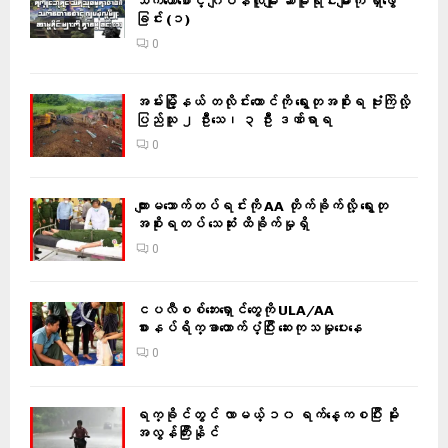
သက်တော်စောင့် ဂျပန်လူမျိုး ဆာမူရိုင်းများကို ရှာဖွေ
ခြင်း (၁)
0
အမ်းမြို့နယ် တလိုင်းတောင်ကို ရွေးတုအစိုးရ ဗုံးကြဲလို့
ပြည်သူ ၂ ဦးသေ၊ ၃ ဦး ဒဏ်ရာရ
0
ကျားမသောက်တပ်ရင်းကို AA တိုက်ခိုက်လို့ ရွေးတု
အစိုးရတပ် သေဆုံး ထိခိုက်မှုရှိ
0
ငပလီစစ်ဘေးရှောင်တွေကို ULA/AA
စားနပ်ရိက္ခာထောက်ပံ့ပြီး ဆေးကုသမှုပေးနေ
0
ရက္ခိုင်တွင် လာမယ့် ၁၀ ရက်နေ့ကစပြီး မိုး
အလွန်ကြီးနိုင်