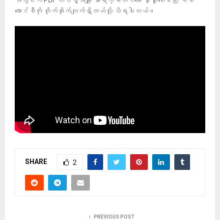
ကောင်စီကို တိုက်ခိုက်လျက်ရှိတယ်လို့ သိရပါတယ်။
SHARE
2
PREVIOUS POST