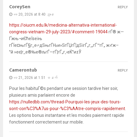
CoreySen
REPLY
မေ 20, 2026 at 8:40 ညနေ
https://oiucm.edu.lk/medicina-alternativa-international-
congress-vietnam-29-july-2023/#comment-19044
гЃ® ж—
Ґжњ¬иЄћеЇѕеїњ
гЃЇе¤њгЃ§г‚‚е‹•дЅњгЃЊи»ЅгЃЏгЃ¦дЅїгЃ„г‚„гЃ™гЃ„ ж›ґж–
°й »еє¦г‚‚е®‰е®љгЃ—гЃ¦гЃ„г‚‹еЌ°и±Ў
Camerontub
REPLY
မေ 21, 2026 at 1:51 မနက်
Pour les habituГ©s pendant une session tardive hier soir,
plusieurs amis parlaient encore de
https://nulledbb.com/thread-Pourquoi-les-jeux-des-tours-
sont-con%C3%A7us-pour-%C3%AAtre-compris-rapidement
.
Les options bonus instantane et les modes paiement rapide
fonctionnent correctement sur mobile.