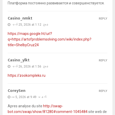
Платформа постоянно развивается и совершенствуется.
Casino_nmkt
REPLY
မတ် 25, 2026 at 1:12 ညနေ
https://maps.google.ht/url?
q=https://artofproblemsolving.com/wiki/index.php?
title=ShelbyCruz24
Casino_ylkt
REPLY
မတ် 26, 2026 at 1:56 ညနေ
https://zookompleks.ru
CoreySen
REPLY
မေ 5, 2026 at 9:49 မနက်
Apres analyse du site
http://swap-
bot.com/swap/show/81280#comment-1045484
site web de