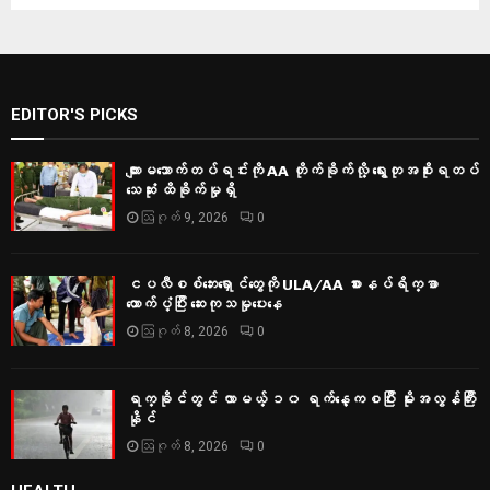
EDITOR'S PICKS
ကျားမသောက်တပ်ရင်းကို AA တိုက်ခိုက်လို့ ရွေးတုအစိုးရတပ်
သေဆုံး ထိခိုက်မှုရှိ
ဩဂုတ် 9, 2026
0
ငပလီစစ်ဘေးရှောင်တွေကို ULA/AA စားနပ်ရိက္ခာ
ထောက်ပံ့ပြီး ဆေးကုသမှုပေးနေ
ဩဂုတ် 8, 2026
0
ရက္ခိုင်တွင် လာမယ့် ၁၀ ရက်နေ့ကစပြီး မိုးအလွန်ကြီး
နိုင်
ဩဂုတ် 8, 2026
0