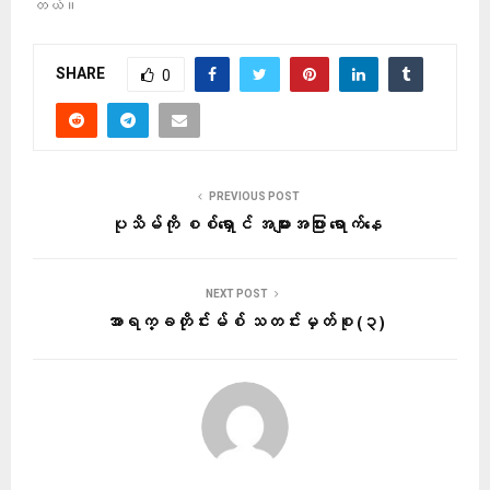
တယ်။
SHARE
0
PREVIOUS POST
ပုသိမ်ကို စစ်ရှောင် အများအပြား ရောက်နေ
NEXT POST
အာရက္ခတိုင်းမ်စ် သတင်းမှတ်စု (၃)