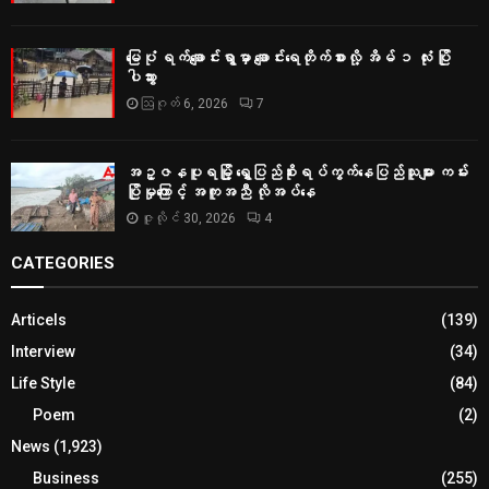
မြေပုံ ရက်ချောင်းရွာမှာ ချောင်းရေတိုက်စားလို့ အိမ် ၁ လုံး ပြို
ပါသွား
ဩဂုတ် 6, 2026
7
အဥ္ဇနပူရမြို့ ရွှေပြည်စိုးရပ်ကွက်နေပြည်သူများ ကမ်း
ပြိုမှုကြောင့် အကူအညီ လိုအပ်နေ
ဇူလိုင် 30, 2026
4
CATEGORIES
Articels
(139)
Interview
(34)
Life Style
(84)
Poem
(2)
News
(1,923)
Business
(255)