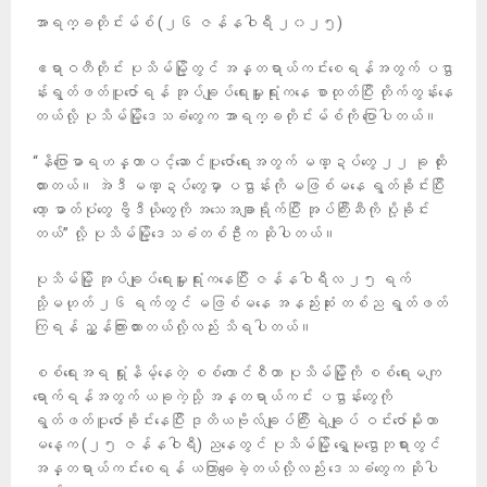
အာရက္ခတိုင်းမ်စ် (၂၆ ဇန်နဝါရီ ၂၀၂၅)
ဧရာဝတီတိုင်း ပုသိမ်မြို့တွင် အန္တရာယ်ကင်းစေရန်အတွက် ပဌာ
န်းရွတ်ဖတ်ပူဇော်ရန် အုပ်ချုပ်ရေးမှူးရုံးကနေ စာထုတ်ပြီး တိုက်တွန်းနေ
တယ်လို့ ပုသိမ်မြို့ဒေသခံတွေက အာရက္ခတိုင်းမ်စ်ကို ပြောပါတယ်။
“နိဂြောဓာရဟန္တာပင့်ဆောင်ပူဇော်ရေးအတွက် မဏ္ဍပ်တွေ ၂၂ ခု ထိုး
ထားတယ်။ အဲဒီ မဏ္ဍပ်တွေမှာ ပဌာန်းကို မဖြစ်မနေ ရွတ်ခိုင်းပြီး
တော့ ဓာတ်ပုံတွေ ဗွီဒီယိုတွေကို အသေအချာရိုက်ပြီး အုပ်ကြီးဆီကို ပို့ခိုင်း
တယ်” လို့ ပုသိမ်မြို့ဒေသခံတစ်ဦးက ဆိုပါတယ်။
ပုသိမ်မြို့ အုပ်ချုပ်ရေးမှူးရုံးကနေပြီး ဇန်နဝါရီလ ၂၅ ရက်
သို့မဟုတ် ၂၆ ရက်တွင် မဖြစ်မနေ အနည်းဆုံး တစ်ည ရွတ်ဖတ်
ကြရန် ညွှန်ကြားထားတယ်လို့လည်း သိရပါတယ်။
စစ်ရေးအရ ရှုံးနိမ့်နေတဲ့ စစ်ကောင်စီဟာ ပုသိမ်မြို့ကို စစ်ရေးမကျ
ရောက်ရန်အတွက် ယခုကဲ့သို့ အန္တရာယ်ကင်း ပဌာန်းတွေကို
ရွတ်ဖတ်ပူဇော်ခိုင်းနေပြီး ဒုတိယဗိုလ်ချုပ်ကြီး ရဲချုပ် ဝင်းဇော်မိုးဟာ
မနေ့က (၂၅ ဇန်နဝါရီ) ညနေတွင် ပုသိမ်မြို့ ရွှေမုဌောဘုရားတွင်
အန္တရာယ်ကင်းစေရန် ယတြာချေခဲ့တယ်လို့လည်း ဒေသခံတွေက ဆိုပါ