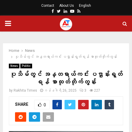
Contact
About Us
English
Facebook
Twitter
Linkedin
Youtube
Rss
PRIMARY
MENU
Home
News
ပုသိမ်တွင် အန္တရာယ်ကင်း ပဌာန်းရွတ်ရန် စာထုတ်တိုက်တွန်း
News
Politic
ပုသိမ်တွင် အန္တရာယ်ကင်း ပဌာန်းရွတ်
ရန် စာထုတ်တိုက်တွန်း
by
Rakhita Times
ဇန်နဝါရီ 26, 2025
3
227
SHARE
0