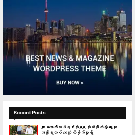
Recent Posts
ကျားမသောက်တပ်ရင်းကို AA တိုက်ခိုက်လို့ ရွေးတု
အစိုးရတပ် သေဆုံး ထိခိုက်မှုရှိ