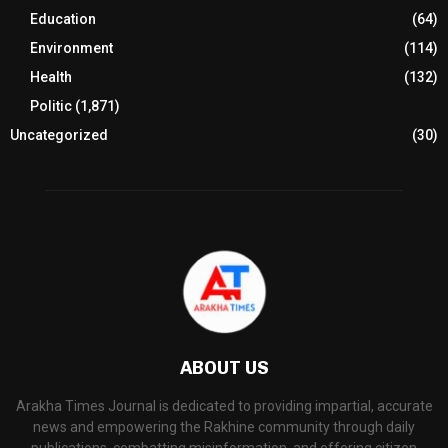
Education
(64)
Environment
(114)
Health
(132)
Politic
(1,871)
Uncategorized
(30)
ABOUT US
Arakha Times Journal is dedicated to providing impartial, accurate
news and empowering the Rakhine community through daily
publications, combatting misinformation, and offering citizen