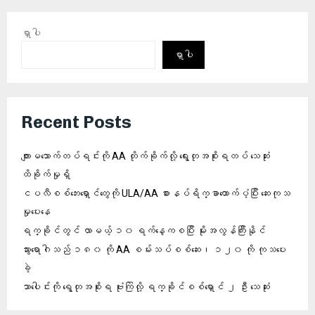
ရှာပါ
ရှာပါ
Recent Posts
ကျားမသောက်တပ်ရင်းကို AA တိုက်ခိုက်လို့ ရွေးတုအစိုးရတပ် သေဆုံး
ထိခိုက်မှုရှိ
ငပလီစစ်ဘေးရှောင်တွေကို ULA/AA စားနပ်ရိက္ခာထောက်ပံ့ပြီး ဆေးကုသ
မှုပေးနေ
ရက္ခိုင်တွင် လာမယ့် ၁၀ ရက်နေ့ကစပြီး မိုးအလွန်ကြီးနိုင်
သွားရောဂါသည် ၁၈၀ ကို AA စမ်းသပ်စစ်ဆေး၊ ၁၂၀ ကို ကုသပေး
ခဲ့
သာပေါင်းကို ရွေတုအစိုးရ ဗုံးကြဲလို့ ရက္ခိုင်စစ်ရှောင် ၂ ဦး သေဆုံး