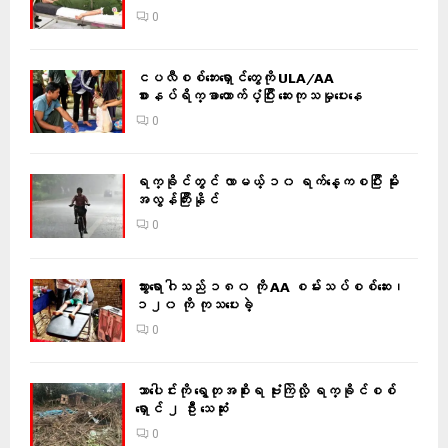
0
ငပလီစစ်ဘေးရှောင်တွေကို ULA/AA
စားနပ်ရိက္ခာထောက်ပံ့ပြီး ဆေးကုသမှုပေးနေ
0
ရက္ခိုင်တွင် လာမယ့် ၁၀ ရက်နေ့ကစပြီး မိုး
အလွန်ကြီးနိုင်
0
သွားရောဂါသည် ၁၈၀ ကို AA စမ်းသပ်စစ်ဆေး၊
၁၂၀ ကို ကုသပေးခဲ့
0
သာပေါင်းကို ရွေတုအစိုးရ ဗုံးကြဲလို့ ရက္ခိုင်စစ်
ရှောင် ၂ ဦး သေဆုံး
0