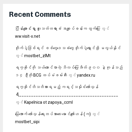
Recent Comments
ပြိန်းချောင်းရွာ လူသတ်တရားခံ အချုပ်ခန်းက ထွက်ပြေး
တွင်
ww.visit-x.net
တိုက်ပွဲဖြစ်ရင် စစ်တွေဒေသခံတွေ တိုက်ပွဲရှောင်ဖို့ မလွယ်နိုင်
တွင်
mostbet_zlMt
ရက္ခိုင်ကို သယ်ဆောင်လာတဲ့ ဘိလပ်မြေအိတ် ၉၀၀ နဲ့ ကုန်သည်
၁၄ ဦးကို BCG ထပ်မံဖမ်းဆီး
တွင်
yandex.ru
ရက္ခိုင်တိသတိထားရမည့် ကရင့်သမိုင်းတော်လှန်
ရီး__________________________________________
တွင်
Kapelnica ot zapoya_ccml
မြေအောက် တော်လှန်ရေးတပ်သားလေး မောင်ကျော်ဟန် (က)
တွင်
mostbet_sipi