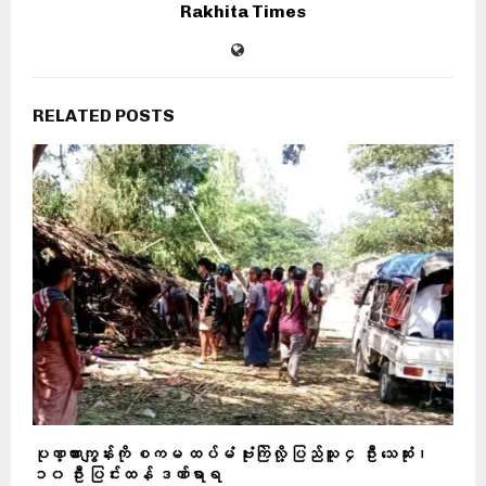
Rakhita Times
RELATED POSTS
ပုဏ္ဏားကျွန်းကို စကမ ထပ်မံ ဗုံးကြဲလို့ ပြည်သူ ၄ ဦး သေဆုံး၊
၁၀ ဦး ပြင်းထန် ဒဏ်ရာရ