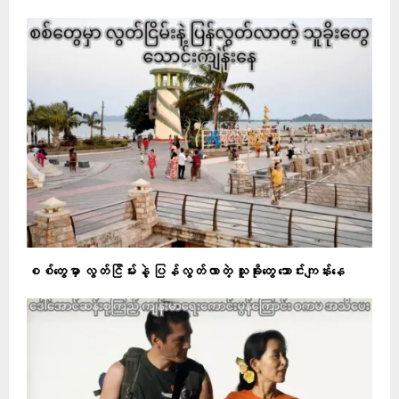
စစ်တွေမှာ လွတ်ငြိမ်းနဲ့ ပြန်လွတ်လာတဲ့ သူခိုးတွေ သောင်းကျန်းနေ