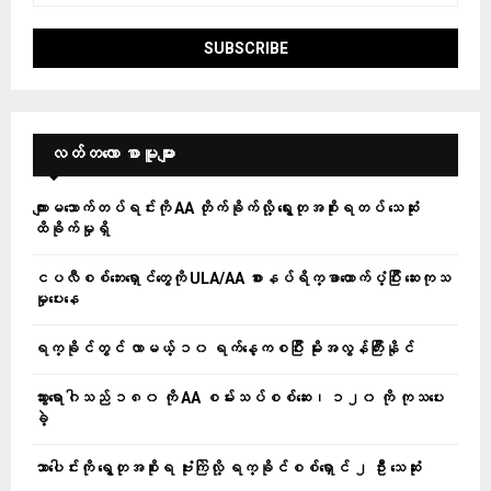
လတ်တ‌လော စာမူများ
ကျားမသောက်တပ်ရင်းကို AA တိုက်ခိုက်လို့ ရွေးတုအစိုးရတပ် သေဆုံး
ထိခိုက်မှုရှိ
ငပလီစစ်ဘေးရှောင်တွေကို ULA/AA စားနပ်ရိက္ခာထောက်ပံ့ပြီး ဆေးကုသ
မှုပေးနေ
ရက္ခိုင်တွင် လာမယ့် ၁၀ ရက်နေ့ကစပြီး မိုးအလွန်ကြီးနိုင်
သွားရောဂါသည် ၁၈၀ ကို AA စမ်းသပ်စစ်ဆေး၊ ၁၂၀ ကို ကုသပေး
ခဲ့
သာပေါင်းကို ရွေတုအစိုးရ ဗုံးကြဲလို့ ရက္ခိုင်စစ်ရှောင် ၂ ဦး သေဆုံး