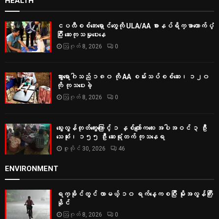
HEALTH
ငပလီစစ်ဘေးရှောင်တွေကို ULA/AA စားနပ်ရိက္ခာထောက်ပံ့
ပြီး ဆေးကုသမှုပေးနေ
ဩဂုတ် 8, 2026
0
သွားရောဂါသည် ၁၈၀ ကို AA စမ်းသပ်စစ်ဆေး၊ ၁၂၀
ကို ကုသပေးခဲ့
ဩဂုတ် 8, 2026
0
သွေးလွန်တုတ်ကွေးကြောင့် ၁ နှစ်ကျော်ကလေး အပါအဝင် ၃ ဦး
သေဆုံး၊ ၁၅၅ ဦး ဆေးရုံတက် ကုသနေရ
ဇူလိုင် 30, 2026
46
ENVIRONMENT
ရက္ခိုင်တွင် လာမယ့် ၁၀ ရက်နေ့ကစပြီး မိုးအလွန်ကြီး
နိုင်
ဩဂုတ် 8, 2026
0