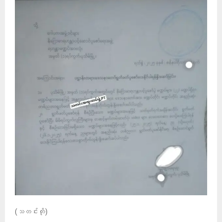
(သတင်းတို)