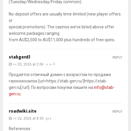
(Tuesday/Wednesday/Friday common).
No-deposit offers are usually time-limited (new player offers
or
special promotions). The casinos we’ve listed above offer
welcome packages ranging
from AU$2,500 to AU$11,000 plus hundreds of free spins.
stabgenEl
REPLY
မေ 20, 2026 at 2:06 မနက်
Продаётся отличный домен с возрастом по продаже
газонокосилок [url=https://stab-gen.ru/]https://stab-
gen.ru[/url]. По вопросам покупки пишите на
info@stab-
gen.ru
.
roadwiki.site
REPLY
မေ 22, 2026 at 8:30 ညနေ
References: