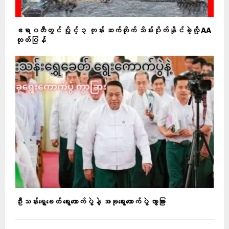
ဧရာဝတီတွင် ပွိုင့် ၃ ကုန်း ဆက်တိုက် သိမ်းပိုက်နိုင်ခဲ့လို့ AA
ထုတ်ပြန်
ဦးသန်းရွှေခေတ် ရွေးကောက်ပွဲနဲ့ အခုရွေးကောက်ပွဲ ကွာခြား