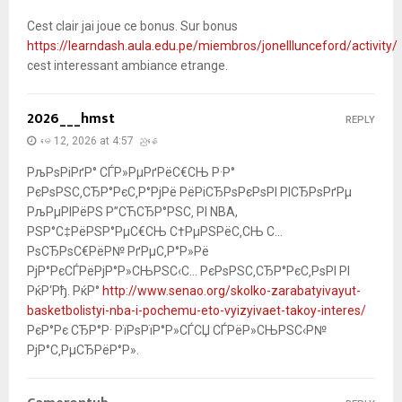
Cest clair jai joue ce bonus. Sur bonus
https://learndash.aula.edu.pe/miembros/jonelllunceford/activity/
cest interessant ambiance etrange.
2026___hmst
REPLY
မေ 12, 2026 at 4:57 ညနေ
РљРѕРіРґР° СЃР»РµРґРёС€СЊ Р·Р°
РєРѕРЅС‚СЂР°РєС‚Р°РјРё РёРіСЂРѕРєРѕРІ РІСЂРѕРґРµ
РљРµРІРёРЅ Р”СЋСЂР°РЅС‚ РІ NBA,
РЅР°С‡РёРЅР°РµС€СЊ С†РµРЅРёС‚СЊ С…
РѕСЂРѕС€РёР№ РґРµС‚Р°Р»Рё
РјР°РєСЃРёРјР°Р»СЊРЅС‹С… РєРѕРЅС‚СЂР°РєС‚РѕРІ РІ
РќР‘Рђ. РќР°
http://www.senao.org/skolko-zarabatyivayut-
basketbolistyi-nba-i-pochemu-eto-vyizyivaet-takoy-interes/
РєР°Рє СЂР°Р· РїРѕРїР°Р»СЃСЏ СЃРёР»СЊРЅС‹Р№
РјР°С‚РµСЂРёР°Р».