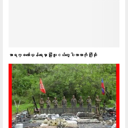
အာရက္ခတော်လှန်ရေးမှာ မြိုလူငယ်တွေ ပါလာတာကို ကြိုဆို