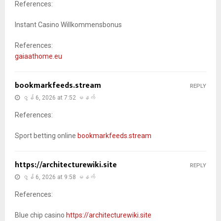
References:
Instant Casino Willkommensbonus
References:
gaiaathome.eu
bookmarkfeeds.stream
REPLY
ဇွန် 6, 2026 at 7:52 မနက်
References:
Sport betting online
bookmarkfeeds.stream
https://architecturewiki.site
REPLY
ဇွန် 6, 2026 at 9:58 မနက်
References:
Blue chip casino
https://architecturewiki.site