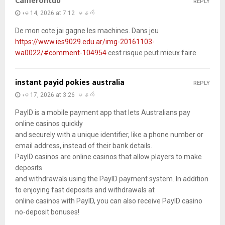
Camerontub
REPLY
မေ 14, 2026 at 7:12 မနက်
De mon cote jai gagne les machines. Dans jeu
https://www.ies9029.edu.ar/img-20161103-
wa0022/#comment-104954
cest risque peut mieux faire.
instant payid pokies australia
REPLY
မေ 17, 2026 at 3:26 မနက်
PayID is a mobile payment app that lets Australians pay
online casinos quickly
and securely with a unique identifier, like a phone number or
email address, instead of their bank details.
PayID casinos are online casinos that allow players to make
deposits
and withdrawals using the PayID payment system. In addition
to enjoying fast deposits and withdrawals at
online casinos with PayID, you can also receive PayID casino
no-deposit bonuses!