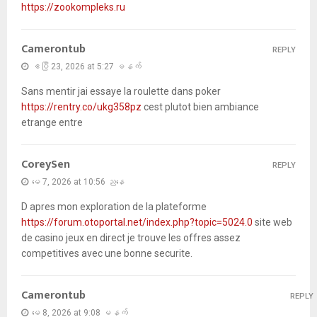
https://zookompleks.ru
Camerontub
REPLY
ဧပြီ 23, 2026 at 5:27 မနက်
Sans mentir jai essaye la roulette dans poker
https://rentry.co/ukg358pz
cest plutot bien ambiance
etrange entre
CoreySen
REPLY
မေ 7, 2026 at 10:56 ညနေ
D apres mon exploration de la plateforme
https://forum.otoportal.net/index.php?topic=5024.0
site web
de casino jeux en direct je trouve les offres assez
competitives avec une bonne securite.
Camerontub
REPLY
မေ 8, 2026 at 9:08 မနက်