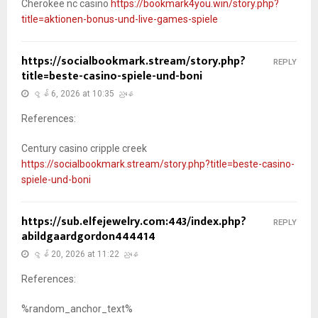
Cherokee nc casino
https://bookmark4you.win/story.php?
title=aktionen-bonus-und-live-games-spiele
https://socialbookmark.stream/story.php?
REPLY
title=beste-casino-spiele-und-boni
ဇွန် 6, 2026 at 10:35 ညနေ
References:
Century casino cripple creek
https://socialbookmark.stream/story.php?title=beste-casino-
spiele-und-boni
https://sub.elfejewelry.com:443/index.php?
REPLY
abildgaardgordon444414
ဇွန် 20, 2026 at 11:22 ညနေ
References:
%random_anchor_text%