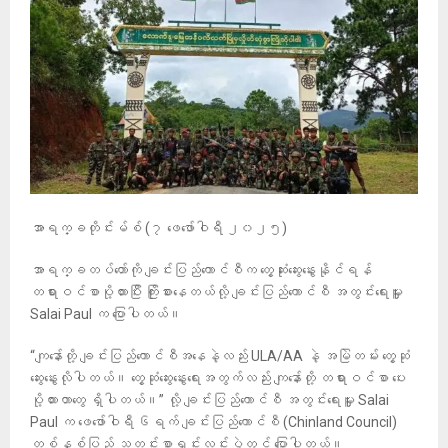
အာရက္ခတိုင်းမ်စ် (၇ ဖေဖော်ဝါရီ ၂၀၂၅)
အာရက္ခတပ်တော်ကို ချင်းပြည်ကောင်စီက တွေ့ဆုံးဆွေးနွေးနိုင်ရန်
တရားဝင်စာပို့ထားပြီး ကြိုးစားနေတယ်လို့ ချင်းပြည်ကောင်စီ အတွင်းရေးမှူး
Salai Paul က ပြောပါတယ်။
“ကျနော်တို့ ချင်းပြည်ကောင်စီအနေနဲ့လည်း ULA/AA နဲ့ အမြဲတမ်း တွေ့ဆုံ
ဆွေးနွေးလိုပါတယ်။ တွေ့ဆုံဆွေးနွေးရေးအတွက်လည်း ကျနော်တို့ တရားဝင်စာ ပေး
ပို့ထားတာတွေ ရှိပါတယ်။” လို့ ချင်းပြည်ကောင်စီ အတွင်းရေးမှူး Salai
Paul က ဖေဖော်ဝါရီ ၆ရက် ချင်းပြည်ကောင်စီ (Chinland Council)
တစ်နှစ်ပြည့် သတင်းစာရှင်းလင်းပွဲတွင် ပြောပါတယ်။