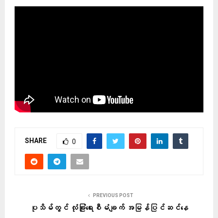
SHARE
0
PREVIOUS POST
ပုသိမ်တွင် လုံခြုံရေးစီမံချက် အမြန်ပြင်ဆင်နေ