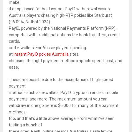
make
it a top choice for best instant PayID withdrawal casino
Australia players chasing high-RTP pokies like Starburst
(96.09%, NetEnt 2024).
PayID, powered by the National Payments Platform (NPP),
competes with traditional options like bank transfers, credit
cards,
and e-wallets. For Aussie players spinning
at
instant PayID pokies Australia
sites,
choosing the right payment method impacts speed, cost, and
ease.
These are possible due to the acceptance of high-speed
payment
methods such as e-wallets, PayID, cryptocurrencies, mobile
payments, and more. The maximum amount you can
withdraw in one go here is $6,000 for many of the payment
methods,
too, and that’s a little above average. From what I’ve seen
testing a bunch of
these sites, PayID online casinos Australia usually let you