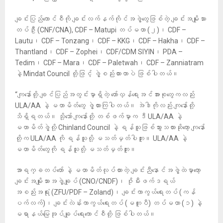
ချင်းပြည်ကောင်စီကို ချင်းလက်နက်ကိုင်အဖွဲ့တွေဖြစ်တဲ့ ချင်းအမျိုးသား
တပ်ဦး (CNF/CNA), CDF – Matupi တပ်မဟာ (၂)၊ CDF –
Lautu၊ CDF – Tonzang၊ CDF – KKG၊ CDF – Hakha၊ CDF –
Thantland၊ CDF – Zophei၊ CDF/CDM SIYIN၊ PDA –
Tedim၊ CDF – Mara၊ CDF – Paletwah၊ CDF – Zanniatram
နဲ့ Mindat Council တို့ဖြင့် ဖွဲ့စည်းထားတာပဲ ဖြစ်ပါတယ်။
“ကျနော်တို့ ချင်ပြည်အတွင်းမှာရှိတဲ့ တော်လှန်ရေးအင်အားစုတွေကလည်း
ULA/AA နဲ့ မဟာမိတ်တွေ ဖွဲ့ထားကြပါတယ်။ အဲဒါကိုလည်း ကျနော်တို့
သိရှိရတယ်။ သို့သော် ကျနော်တို့ တစ်ဖက်မှာက ဒီ ULA/AA နဲ့
မဟာမိတ်ဖွဲ့လို့ Chinland Council နဲ့ ရန်သူဖြစ်သွားသလားဆိုတော့ ကျနော်
တို့က ULA/AA ကို ရန်သူလို့ မသတ်မှတ်ပါဘူး။ ULA/AA နဲ့
မဟာမိတ်တွေကို ရန်သူလို့ မသတ်မှတ်ဘူး။
အာရက္ခတပ်တော် နဲ့ မဟာမိတ်လုပ်ထားတဲ့ ချင်းညီနောင်အဖွဲ့ထဲမှာတော့
ချင်းအမျိုးသားအဖွဲ့ချုပ် (CNO/CNDF)၊ ဇိုမီးဖက်ဒရယ်
အစည်းအရုံး (ZFU/PDF – Zoland)၊ ချင်းကာကွယ်ရေးတပ် (ကန်
ပက်လက်)၊ ချင်းလဲန်းကာကွယ်ရေးတပ် (မတူပီ) တပ်မဟာ (၁) နဲ့
မရာနယ်မြေအုပ်ချုပ်ရေးကောင်စီတို့ ဖြစ်ပါတယ်။