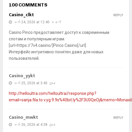
100 COMMENTS
Casino_clkt
REPLY
မတ် 24, 2026 at 12:40 မနက်
Casino Pinco предоставляет доступ к современным
слотам и популярным играм.
[url=https://7v4.casino/]Pinco Casino[/url]
Интерфейс интуитивно понятен даже для новых
пользователей.
Casino_yykt
မတ် 25, 2026 at 3:45 ညနေ
http://helloultra.com/helloultra//response.php?
email=sanja.fila.to.v.yg.9.9s%40bit.ly%2F3U0QeOj&memo=Monaxi
Casino_mwkt
REPLY
မတ် 26, 2026 at 4:38 ညနေ