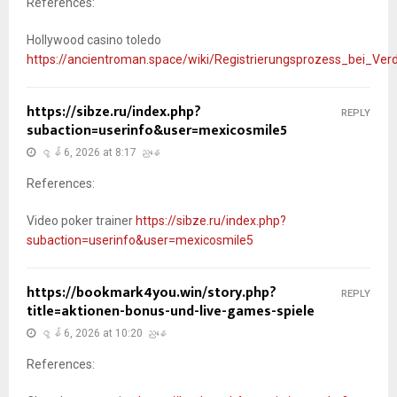
References:
Hollywood casino toledo
https://ancientroman.space/wiki/Registrierungsprozess_bei_V
https://sibze.ru/index.php?
REPLY
subaction=userinfo&user=mexicosmile5
ဇွန် 6, 2026 at 8:17 ညနေ
References:
Video poker trainer
https://sibze.ru/index.php?
subaction=userinfo&user=mexicosmile5
https://bookmark4you.win/story.php?
REPLY
title=aktionen-bonus-und-live-games-spiele
ဇွန် 6, 2026 at 10:20 ညနေ
References: