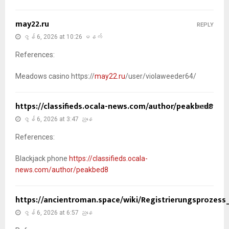
may22.ru
REPLY
ဇွန် 6, 2026 at 10:26 မနက်
References:
Meadows casino https://
may22.ru
/user/violaweeder64/
https://classifieds.ocala-news.com/author/peakbed8
REPLY
ဇွန် 6, 2026 at 3:47 ညနေ
References:
Blackjack phone
https://classifieds.ocala-
news.com/author/peakbed8
https://ancientroman.space/wiki/Registrierungsprozes
ဇွန် 6, 2026 at 6:57 ညနေ