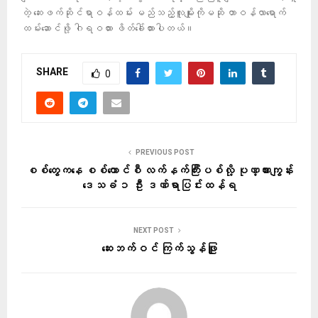
တဲ့ ဆေးဖက်ဆိုင်ရာဝန်ထမ်း မည်သည့်လူမျိုးကိုမဆို တာဝန်လာရောက်
ထမ်းဆောင်ဖို့ ဂါရဝထား ဖိတ်ခေါ်ထားပါတယ်။
SHARE
0
PREVIOUS POST
စစ်တွေကနေ စစ်ကောင်စီ လက်နက်ကြီးပစ်လို့ ပုဏ္ဏားကျွန်း
ဒေသခံ ၁ ဦး ဒဏ်ရာပြင်းထန်ရ
NEXT POST
ဆေးဘက်ဝင် ကြက်သွန်ဖြူ