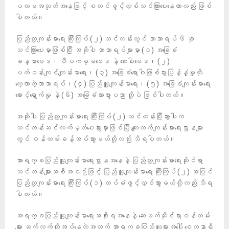
ပထမအသုတ်အနေဖြင့် စတင်ဖွင့်လှစ်သင်ကြားပေးနေတာလည်း ဖြစ်
ပါတယ်။
ပြည်သူ့ကျန်းမာရေး ကြီးကြပ် (၂) သင်တန်းတွင် ဘာသာရပ် ၆ ခု
သင်ကြားပေးမှာဖြစ်ပြီး အဆိုပါ ဘာသာရပ်များမှာ (၁) အခြေခံ
ခန္ဓာဗေဒ၊ ဇီဝကမ္မဗေဒ နဲ့ ဆေးဝါးဗေဒ၊ (၂)
ပတ်ဝန်းကျင်ကျန်းမာရေး၊ (၃) အခြေခံရောဂါဖြစ်ပွားပြန့်နှံ့မှုကို
လေ့လာတဲ့ဘာသာရပ်၊ (၄) ပြည်သူ့ကျန်းမာရေး၊ (၅) အခြေခံကျန်းမာရေး
စောင့်ရှောက်မှု နဲ့ (၆) အခြေခံသားဖွားပညာ တို့ပဲ ဖြစ်ပါတယ်။
အဆိုပါ ပြည်သူ့ကျန်းမာရေး ကြီးကြပ် (၂) သင်တန်းပြီးသွားပါက
သင်တန်းဆင်လက်မှတ်ပေးသွားမှာဖြစ်ပြီး ကျေးလက်ကျန်းမာရေးဌာနများ
တွင် ဝန်ထမ်းခန့်အပ်သွားမယ်လို့လည်း သိရပါတယ်။
အာရက္ခပြည်သူ့ကျန်းမာရေးဌာနအနေနဲ့ ပြည်သူ့ကျန်းမာရေးဆိုင်ရာ
သင်တန်းများအစီအစဉ်ဖြင့် ပြည်သူ့ကျန်းမာရေး ကြီးကြပ် (၂) အပြင်
ပြည်သူ့ကျန်းမာရေး ကြီးကြပ် (၁) ထပ်မံဖွင့်လှစ်သွားမယ်လို့လည်း သိရ
ပါတယ်။
အရက္ခပြည်သူ့ကျန်းမာရေးအစိုးရအနေနဲ့ ဆေးဖက်ဆိုင်ရာဝန်ထမ်း
များ ဆက်လက်လိုအပ်နေတဲ့အတွက် အာရက္ခပြည်သူများအပေါ် စေတနာရှိ