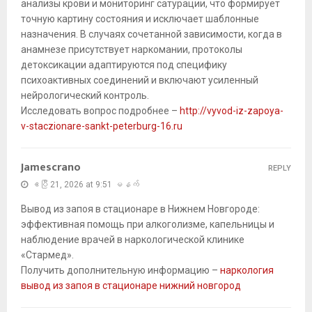
анализы крови и мониторинг сатурации, что формирует
точную картину состояния и исключает шаблонные
назначения. В случаях сочетанной зависимости, когда в
анамнезе присутствует наркомании, протоколы
детоксикации адаптируются под специфику
психоактивных соединений и включают усиленный
нейрологический контроль.
Исследовать вопрос подробнее –
http://vyvod-iz-zapoya-
v-staczionare-sankt-peterburg-16.ru
Jamescrano
REPLY
ဧပြီ 21, 2026 at 9:51 မနက်
Вывод из запоя в стационаре в Нижнем Новгороде:
эффективная помощь при алкоголизме, капельницы и
наблюдение врачей в наркологической клинике
«Стармед».
Получить дополнительную информацию –
наркология
вывод из запоя в стационаре нижний новгород