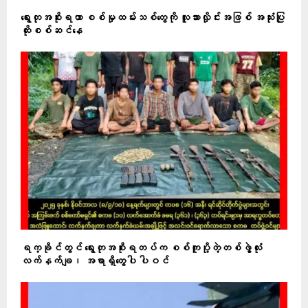
ရွေးတုအစိုးရဟာ စစ်မှုထမ်းသစ်တွေကို လူသားလှိုင်းအဖြစ် အသုံးပြု
ထိုးစစ်ဆင်နေ
ရက္ခိုင်တွင် ရွေးတုအစိုးရတပ်က စစ်ကူပို့တဲ့တစ်ဖွဲ့လုံး
လက်နက်ချ၊ အရာရှိတွေပါ ပါဝင်