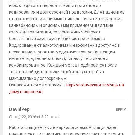
всех стадиях: от первой помощи при запое до
кодирования и долгосрочной поддержки. Для пациентов
с наркотической зависимостью (включая синтетические
каннабиноиды и опиоиды) мы применяем щадящие
схемы детоксикации, которые минимизируют
болезненные симптомы и снижают риск срывов.
Кодирование от алкоголизма и наркомании доступно в
нескольких вариантах: медикаментозное (инъекции,
импланты, «Двойной блок»), гипносуггестивное и
комбинированное. Каждый метод подбирается после
тщательной диагностики, чтобы результат был
максимально долгосрочным.
Ознакомиться с деталями –
наркологическая помощь на
дому в воронеже
DavidPep
REPLY
ဧပြီ 22, 2026 at 5:23 မနက်
Работа с пациентами в наркологическом стационаре
начинается с диагностики, которая помогает определить