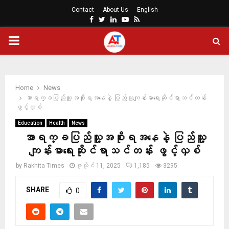
Contact
About Us
English
Facebook
Twitter
Linkedin
Youtube
Rss
PRIMARY
MENU
Home
News
အာရက္ခပြည်သူ့အစိုးရအနေနဲ့ ပြည်သူ့ကျန်းမာရေးဆိုင်ရာသင်တန်း
ဖွင့်လှစ်
Education
Health
News
အာရက္ခပြည်သူ့အစိုးရအနေနဲ့ ပြည်သူ့
ကျန်းမာရေးဆိုင်ရာသင်တန်း ဖွင့်လှစ်
by
Rakhita Times
ဇူလိုင် 11, 2025
1,185
3295
SHARE
0