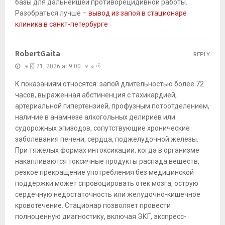
базы для дальнейшей противорецидивной работы.
Разобраться лучше –
вывод из запоя в стационаре
клиника в санкт-петербурге
RobertGaita
REPLY
ဧပြီ 21, 2026 at 9:00 မနက်
К показаниям относятся: запой длительностью более 72
часов, выраженная абстиненция с тахикардией,
артериальной гипертензией, профузным потоотделением,
наличие в анамнезе алкогольных делириев или
судорожных эпизодов, сопутствующие хронические
заболевания печени, сердца, поджелудочной железы.
При тяжелых формах интоксикации, когда в организме
накапливаются токсичные продукты распада веществ,
резкое прекращение употребления без медицинской
поддержки может спровоцировать отек мозга, острую
сердечную недостаточность или желудочно-кишечное
кровотечение. Стационар позволяет провести
полноценную диагностику, включая ЭКГ, экспресс-