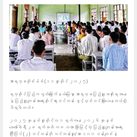
အာရက္ခတိုင်းမ်စ် (၁၁ ဇူလိုင် ၂၀၂၅)
ရက္ခိုင်ပြည်က လွတ်မြောက်နယ်မြေမှာ အာရက္ခပြည်သူ့အစိုးရအနေ
နဲ့ ပြည်သူ့ကျန်းမာရေးဆိုင်ရာသင်တန်း ဖွင့်လှစ်သင်ကြားပေနေတယ်လို့
သိရပါတယ်။
၂၀၂၅ ခုနှစ် ဇူလိုင်လ ၁ ရက်ကနေ ၂၀၂၆ ခုနှစ်
ဖေဖော်ဝါရီ ၂၈ ရက်အထိ က ၈ လတာ ကြာမြင့်တဲ့ ပြည်သူ့ကျန်းမာရေး
ကြီးကြပ် (၂) သင်တန်းကို သင်တန်းသူ/သား ၁၀၀ ဝန်းကျင်းနဲ့