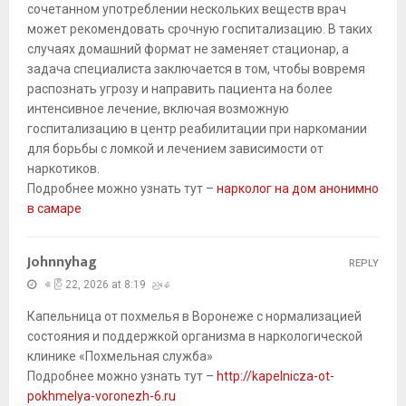
сочетанном употреблении нескольких веществ врач
может рекомендовать срочную госпитализацию. В таких
случаях домашний формат не заменяет стационар, а
задача специалиста заключается в том, чтобы вовремя
распознать угрозу и направить пациента на более
интенсивное лечение, включая возможную
госпитализацию в центр реабилитации при наркомании
для борьбы с ломкой и лечением зависимости от
наркотиков.
Подробнее можно узнать тут –
нарколог на дом анонимно
в самаре
Johnnyhag
REPLY
ဧပြီ 22, 2026 at 8:19 ညနေ
Капельница от похмелья в Воронеже с нормализацией
состояния и поддержкой организма в наркологической
клинике «Похмельная служба»
Подробнее можно узнать тут –
http://kapelnicza-ot-
pokhmelya-voronezh-6.ru