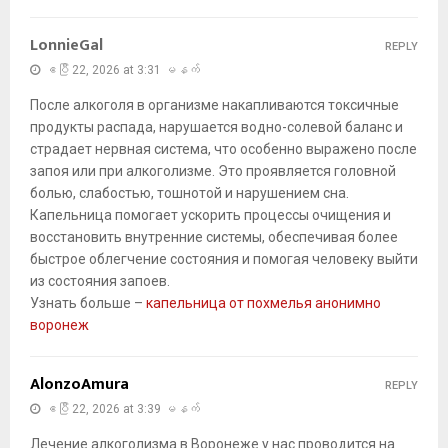
LonnieGal
REPLY
ဧပြီ 22, 2026 at 3:31 မနက်
После алкоголя в организме накапливаются токсичные
продукты распада, нарушается водно-солевой баланс и
страдает нервная система, что особенно выражено после
запоя или при алкоголизме. Это проявляется головной
болью, слабостью, тошнотой и нарушением сна.
Капельница помогает ускорить процессы очищения и
восстановить внутренние системы, обеспечивая более
быстрое облегчение состояния и помогая человеку выйти
из состояния запоев.
Узнать больше –
капельница от похмелья анонимно
воронеж
AlonzoAmura
REPLY
ဧပြီ 22, 2026 at 3:39 မနက်
Лечение алкоголизма в Воронеже у нас проводится на