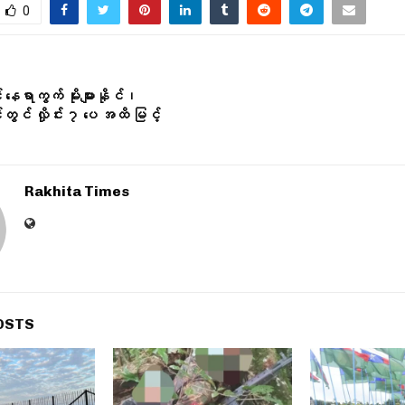
0
နေရာကွက် မိုးများနိုင်၊
င် လှိုင်း ၇ ပေ အထိ မြင့်
Rakhita Times
OSTS