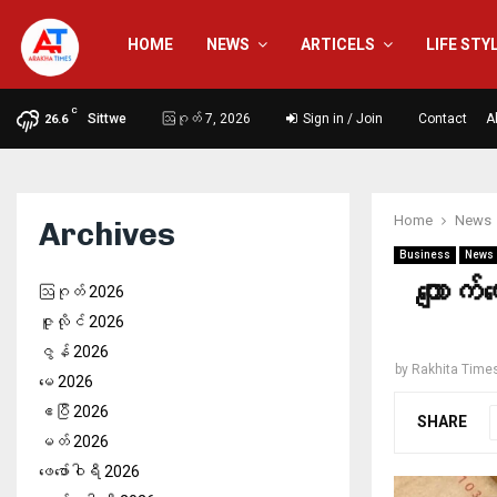
HOME
NEWS
ARTICELS
LIFE STY
C
Sittwe
ဩဂုတ် 7, 2026
Sign in / Join
Contact
A
26.6
Home
News
Archives
Business
News
ကျောက်
ဩဂုတ် 2026
ဇူလိုင် 2026
ဇွန် 2026
by
Rakhita Time
မေ 2026
ဧပြီ 2026
SHARE
မတ် 2026
ဖေ‌ဖော်ဝါရီ 2026