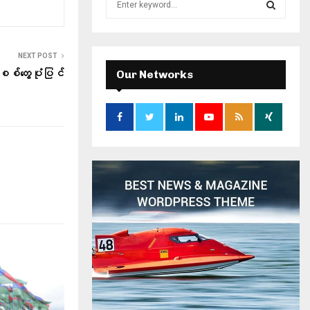
e
a
S
r
c
NEXT POST
E
h
စစ်တွေပုံပြင်
Our Networks
f
A
o
r
R
:
C
H