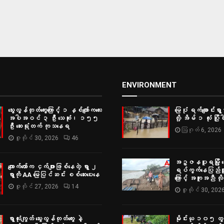
ENVIRONMENT
သွေးလွန်တုတ်ကွေးကြောင့် ၁ နှစ်ကျော်ကလေး
မြေပုံ ရက်ချောင်းရွာမ
အပါအဝင် ၃ ဦး သေဆုံး၊ ၁၅၅
လို့ အိမ် ၁ လုံး ပြိုပါ
ဦး ဆေးရုံတက် ကုသနေရ
ဩဂုတ် 6, 2026
ဇူလိုင် 30, 2026
46
အဥ္ဇနပူရမြို့ ရွှ
ကျောက်တော်က ငှက်ဖျားဖြစ်နေတဲ့ ရွာ ၂
ရပ်ကွက်နေပြည်သူမျ
ရွာကို AA မြေပြင်ဆင်း စစ်‌ဆေးပေးနေ
ကြောင့် အကူအညီ လ
ဇူလိုင် 27, 2026
14
ဇူလိုင် 30, 202
ရွာလုံးကျွတ် သွေးလွန်တုတ်ကွေး နဲ့
မိုင်းယု ၁၀၅ တွင