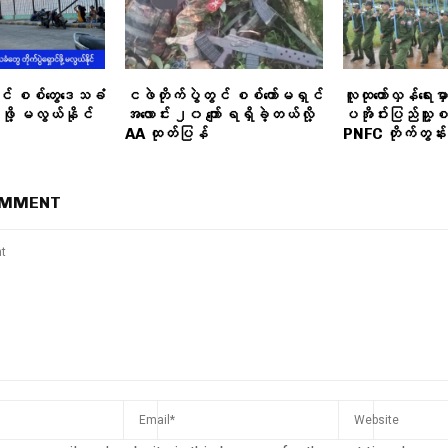
ရင် စစ်တွေဒေသခံ
ငဖဲတိုက်ပွဲတွင် စစ်ကော်မရှင်
လူထုတော်လှန်ရေးမှ
င်ဖို့ မလွယ်နိုင်
အလောင်း ၂၀ ကျော် ရရှိခဲ့တယ်လို့
ပအိုဝ်းပြည်သူ့စ
AA ထုတ်ပြန်
PNFC တိုက်တွန်း
OMMENT