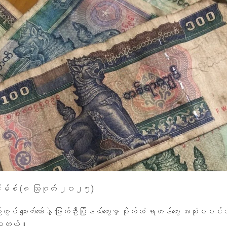
်းမ်စ် (၈ သြဂုတ် ၂၀၂၅)
င် ကျောက်တော်နဲ့ မြောက်ဦးမြို့နယ်တွေမှာ ပိုက်ဆံ ရာတန်တွေ အသုံးမဝင်
ရပါတယ်။