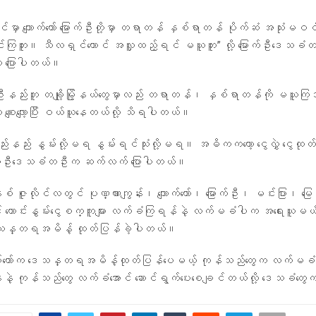
မှာ ကျောက်တော် မြောက်ဦးတို့မှာ တရာတန် နှစ်ရာတန် ပိုက်ဆံ အသုံးမ
်ကြဘူး။ သီလရှင်တောင် အလှူထည့်ရင် မယူဘူး” လို့ မြောက်ဦးဒေသခ
ို ပြောပါတယ်။
ောက်ဦးနည်းတူ တချို့မြို့နယ်တွေမှာလည်း တရာတန်၊ နှစ်ရာတန်ကို မယူကြ
စျေးလျော့ပြီး ဝယ်ယူနေတယ်လို့ သိရပါတယ်။
ည်းနည်း နွမ်းလို့မရ နွမ်းရင်သုံးလို့မရ။ အဓိကကတော့ ငွေလွှဲ ငွေထုတ်
မြောက်ဦးဒေသခံတဦးက ဆက်လက် ပြောပါတယ်။
ူလိုင်လတွင် ပုဏ္ဏားကျွန်း၊ ကျောက်တော်၊ မြောက်ဦး၊ မင်းပြား၊ မြေပ
တွင် ဟောင်းနွမ်းငွေစက္ကူများ လက်ခံကြရန်နဲ့ လက်မခံပါက အရေးယူမယ
ေသန္တရအမိန့် ထုတ်ပြန်ခဲ့ပါတယ်။
ော်က ဒေသန္တရအမိန့်ထုတ်ပြန်ပေမယ့် ကုန်သည်တွေက လက်မခံလိ
နဲ့ ကုန်သည်တွေ လက်ခံအောင် ဆောင်ရွက်ပေးစေချင်တယ်လို့ ဒေသခံတွ