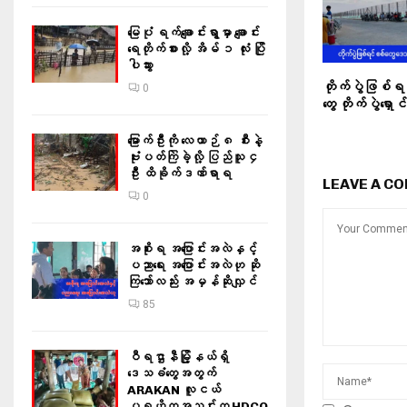
မြေပုံ ရက်ချောင်းရွာမှာ ချောင်း
ရေတိုက်စားလို့ အိမ် ၁ လုံး ပြို
ပါသွား
တိုက်ပွဲဖြစ်
0
တွေ တိုက်ပွဲရှော
မြောက်ဦးကို လေယာဉ် ၈ စီးနဲ့
ဗုံးပတ်ကြဲခဲ့လို့ ပြည်သူ ၄
ဦး ထိခိုက်ဒဏ်ရာရ
LEAVE A C
0
အစိုးရ အပြောင်းအလဲနှင့်
ပညာရေး အပြောင်းအလဲဟု ဆို
ကြသော်လည်း အမှန်ဆိုလျှင်
85
ဝီရဌာနီမြို့နယ်ရှိ‌
ဒေသခံတွေအတွက်
ARAKAN လူငယ်
ပရဟိတအသင်းက HDCO