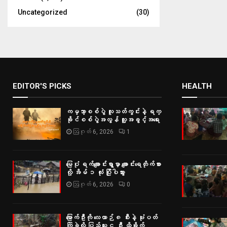
Uncategorized
(30)
EDITOR'S PICKS
HEALTH
ကမ္ဘာ့စစ်ပွဲ လူသတ်ကွင်းနဲ့ ရက္
ခိုင်စစ်ပွဲအလွန် လူ့အခွင့်အရေး
ဩဂုတ် 6, 2026
1
မြေပုံ ရက်ချောင်းရွာမှာ ချောင်းရေတိုက်စား
လို့ အိမ် ၁ လုံး ပြိုပါသွား
ဩဂုတ် 6, 2026
0
မြောက်ဦးကို လေယာဉ် ၈ စီးနဲ့ ဗုံးပတ်
ကြဲခဲ့လို့ ပြည်သူ ၄ ဦး ထိခိုက်