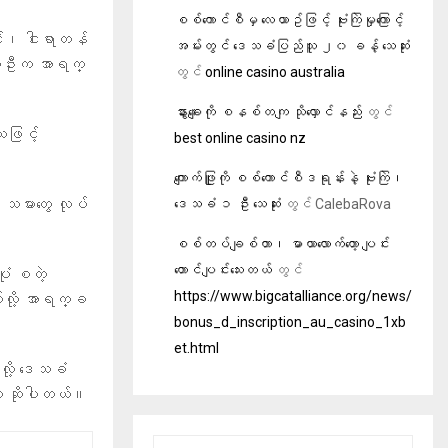
စစ်ကောင်စီမှ လေယာဥ်ဖြင့် ဗုံးကြဲမှုကြောင့်
ဝင်၊ ငါးရာတန်
အမ်းတွင် ဒေသခံပြည်သူ ၂၀ ခန့် သေဆုံး
ံတဦးက အာရက္
တွင်
online casino australia
နွားချေးကို စနစ်တကျ သိုလှောင်နည်း
တွင်
သဖြင့်
best online casino nz
ကျောက်ဖြူကို စစ်ကောင်စီဒရုန်းနဲ့ ဗုံးကြဲ၊
 သမားတွေ လုပ်
ဒေသခံ ၁ ဦး သေဆုံး
တွင်
CalebaRova
စစ်တပ်ချစ်တာ၊ မာယာလောက်တော့ ပျင်း
တောင်ပျင်းသေးတယ်
တွင်
ုံ စတဲ့
https://www.bigcatalliance.org/news/
်လို့ အာရက္ခ
bonus_d_inscription_au_casino_1xb
et.html
ု့ ဒေသခံ
ေက ဆိုပါတယ်။
S