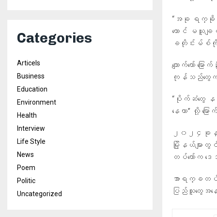
“အခု ရက္ခိုင်
တောင် မယူချင
Categories
ခတိုင်းမ်စ်က
Articels
ကျောက်တော် မြ
Business
ကုန်သည်တွေက 
Education
“ပိုက်ဆံတွေ န
Environment
နေတာ” လို့ 
Health
Interview
၂၀၂၄ခုနှစ် ဇ
Life Style
မြို့နယ်များ
News
တပ်တော်က ဒ
Poem
အာရက္ခတပ်တ
Politic
ပြည်သူတွေအနေ
Uncategorized