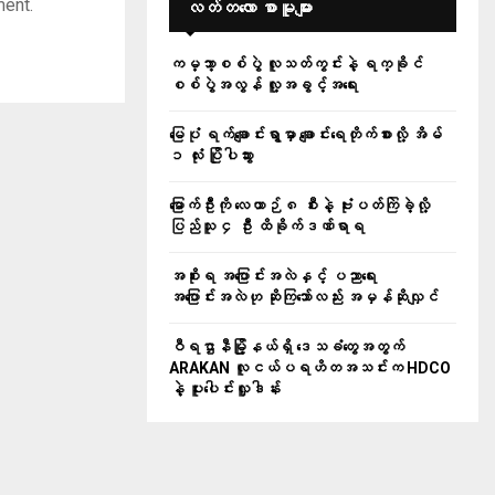
ment.
လတ်တ‌လော စာမူများ
ကမ္ဘာ့စစ်ပွဲ လူသတ်ကွင်းနဲ့ ရက္ခိုင်
စစ်ပွဲအလွန် လူ့အခွင့်အရေး
မြေပုံ ရက်ချောင်းရွာမှာ ချောင်းရေတိုက်စားလို့ အိမ်
၁ လုံး ပြိုပါသွား
မြောက်ဦးကို လေယာဉ် ၈ စီးနဲ့ ဗုံးပတ်ကြဲခဲ့လို့
ပြည်သူ ၄ ဦး ထိခိုက်ဒဏ်ရာရ
အစိုးရ အပြောင်းအလဲနှင့် ပညာရေး
အပြောင်းအလဲဟု ဆိုကြသော်လည်း အမှန်ဆိုလျှင်
ဝီရဌာနီမြို့နယ်ရှိ‌ ဒေသခံတွေအတွက်
ARAKAN လူငယ်ပရဟိတအသင်းက HDCO
နဲ့ ပူးပေါင်းလှူဒါန်း