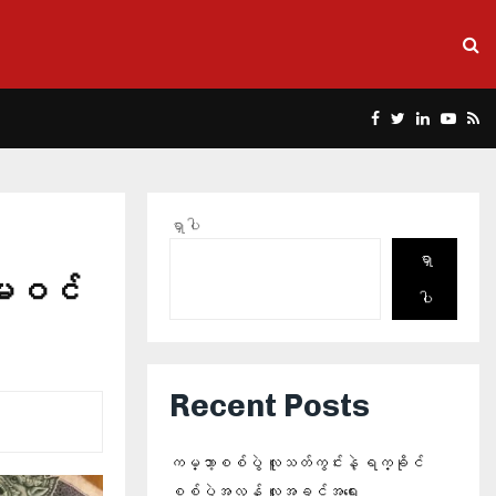
Facebook
Twitter
Linkedin
Yout
Rs
ရှာပါ
ရှာ
ုံးမဝင်
ပါ
Recent Posts
ကမ္ဘာ့စစ်ပွဲ လူသတ်ကွင်းနဲ့ ရက္ခိုင်
စစ်ပွဲအလွန် လူ့အခွင့်အရေး