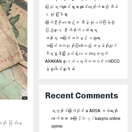
မြေပုံ ရက်ချောင်းရွာမှာ ချောင်းရေတိုက်စားလို့ အိမ်
၁ လုံး ပြိုပါသွား
မြောက်ဦးကို လေယာဉ် ၈ စီးနဲ့ ဗုံးပတ်ကြဲခဲ့လို့
ပြည်သူ ၄ ဦး ထိခိုက်ဒဏ်ရာရ
အစိုးရ အပြောင်းအလဲနှင့် ပညာရေး
အပြောင်းအလဲဟု ဆိုကြသော်လည်း အမှန်ဆိုလျှင်
ဝီရဌာနီမြို့နယ်ရှိ‌ ဒေသခံတွေအတွက်
ARAKAN လူငယ်ပရဟိတအသင်းက HDCO
နဲ့ ပူးပေါင်းလှူဒါန်း
Recent Comments
ရက္ခိုင်မြောက်ပိုင်းမှာ ARSA စစ်ရေးထိုး
ဖောက်လာတာ ဘာကြောင့်လဲ
တွင်
kasyno online
သလို ဖြစ်နေ
opinie