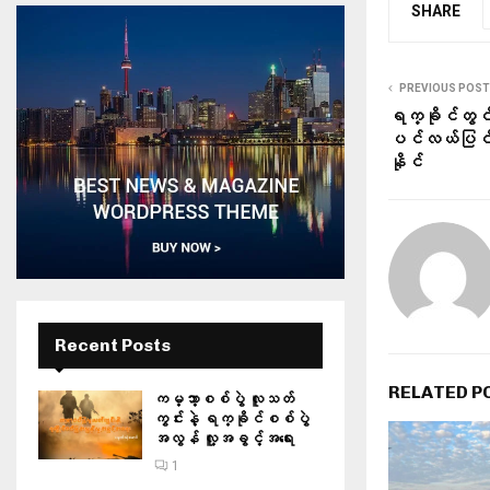
SHARE
PREVIOUS POST
ရက္ခိုင်တွင် 
ပင်လယ်ပြင်တွ
နိုင်
Recent Posts
RELATED P
ကမ္ဘာ့စစ်ပွဲ လူသတ်
ကွင်းနဲ့ ရက္ခိုင်စစ်ပွဲ
အလွန် လူ့အခွင့်အရေး
1