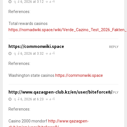
ဇွန် 6, 2026 at 3:12 မနက်
References:
Total rewards casinos
https://nomadwiki.space/wiki/Verde_Cazino_Test_2026_Fakten_
https://commonwiki.space
REPLY
ဇွန် 6, 2026 at 3:32 မနက်
References:
Washington state casinos
https://commonwiki.space
http://www.qazaqpen-club.kz/en/user/biteforce8/
REPLY
ဇွန် 6, 2026 at 6:23 မနက်
References:
Casino 2000 mondorf
http://www.qazaqpen-