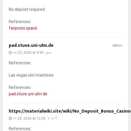
No deposit required
References:
favpress.space
pad.stuve.uni-ulm.de
REPLY
မေ 22, 2026 at 9:50 ညနေ
References:
Las vegas slot machines
References:
pad.stuve.uni-ulm.de
https://materialwiki.site/wiki/No_Deposit_Bonus_Casi
မေ 23, 2026 at 12:25 မနက်
References: