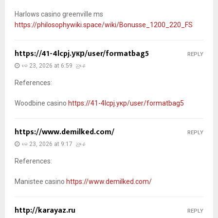
Harlows casino greenville ms
https://philosophywiki.space/wiki/Bonusse_1200_220_FS
https://41-4lcpj.укр/user/formatbag5
REPLY
မေ 23, 2026 at 6:59 ညနေ
References:
Woodbine casino
https://41-4lcpj.укр/user/formatbag5
https://www.demilked.com/
REPLY
မေ 23, 2026 at 9:17 ညနေ
References:
Manistee casino
https://www.demilked.com/
http://karayaz.ru
REPLY