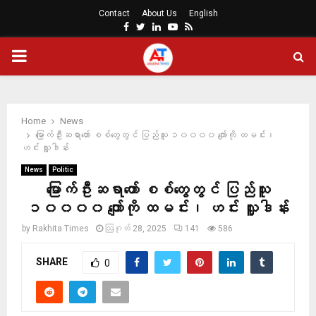
Contact
About Us
English
Facebook
Twitter
Linkedin
Youtube
Rss
PRIMARY
MENU
Home
News
မြောက်ဦးဆရာတော် စစ်တွေတွင် ပြည်သူ ၁၀၀၀၀ ကျော်ကို ထမင်း၊
ဟင်း လှူဒါန်း
News
Politic
မြောက်ဦးဆရာတော် စစ်တွေတွင် ပြည်သူ
၁၀၀၀၀ ကျော်ကို ထမင်း၊ ဟင်း လှူဒါန်း
by
Rakhita Times
ဩဂုတ် 28, 2025
141
586
SHARE
0