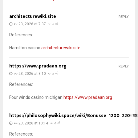
architecturewiki.site
REPLY
မေ 23, 2026 at 7:37 မနက်
References:
Hamilton casino
architecturewiki.site
https://www.pradaan.org
REPLY
မေ 23, 2026 at 8:10 မနက်
References:
Four winds casino michigan
https://www.pradaan.org
https://philosophywiki.space/wiki/Bonusse_1200_220_FS
REPLY
မေ 23, 2026 at 10:14 မနက်
References: