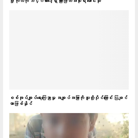
ဖို့ ကုလကို ဘင်္ဂလားဒေ့ရှ် ကြားဖြတ်အစိုးရ တောင်းဆို
စစ်အုပ်ချုပ်ရေးကြေညာမှု အချုပ်အခြာကို သူတို့ပိုင်ကြောင်း ပြချင်
တာဖြစ်နိုင်