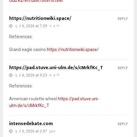
club.kz/en/user/biteforce8/
https://nutritionwiki.space/
REPLY
ဇွန် 6, 2026 at 7:29 မနက်
References:
Grand eagle casino
https://nutritionwiki.space/
https://pad.stuve.uni-ulm.de/s/cMrkfKc_T
REPLY
ဇွန် 6, 2026 at 9:23 မနက်
References:
American roulette wheel
https://pad.stuve.uni-
ulm.de/s/cMrkfKc_T
intensedebate.com
REPLY
ဇွန် 6, 2026 at 2:57 ညနေ