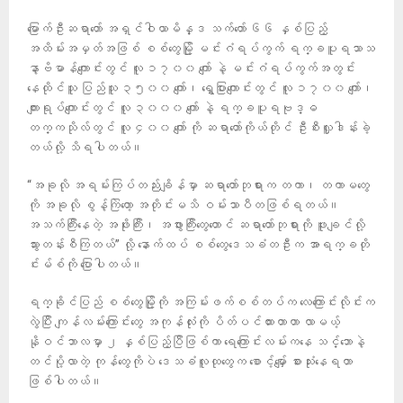
မြောက်ဦးဆရာတော် အရှင်ဝါယာမိန္ဒ သက်တော် ၆၆ နှစ်ပြည့်
အထိမ်းအမှတ်အဖြစ် စစ်တွေမြို့ မင်းဂံရပ်ကွက် ရက္ခပူရသာသ
နာ့ဗိမာန်‌ကျောင်းတွင် လူ ၁၇၀၀ ကျော် နဲ့ မင်းဂံရပ်ကွက်အတွင်း
နေထိုင်သူ ပြည်သူ ၃၅၀၀ ကျော်၊ ရွှေပြားကျောင်းတွင် လူ ၁၇၀၀ ကျော်၊
ကျားရုပ်ကျောင်းတွင် လူ ၃၀၀၀ ကျော် နဲ့ ရက္ခပူရဗုဒ္ဓ
တက္ကသိုလ်တွင် လူ ၄၀၀ ကျော် ကို ဆရာတော်ကိုယ်တိုင် ဦးစီးလှူဒါန်းခဲ့
တယ်လို့ သိရပါတယ်။
“အခုလို အရမ်းကြပ်တည်းချိန်မှာ ဆရာတော်ဘုရားက တကာ၊ တကာမတွေ
ကို အခုလို စွန့်ကြဲတော့ အတိုင်းမသိ ဝမ်းသာပီတဖြစ်ရတယ်။
အသက်ကြီးနေတဲ့ အဖိုးကြီး၊ အဖွားကြီးတွေတောင် ဆရာတော်ဘုရားကို ဖူးချင်လို့
သွားတန်းစီကြတယ်” လို့ နောက်ထပ် စစ်တွေဒေသခံတဦးက အာရက္ခတို
င်းမ်စ်ကို ပြောပါတယ်။
ရက္ခိုင်ပြည် စစ်တွေမြို့ကို အကြမ်းဖက်စစ်တပ်က လေကြောင်းလိုင်းက
လွဲပြီး ကျန်လမ်းကြောင်းတွေ အကုန်လုံးကို ပိတ်ပင်ထားတာဟာ လာမယ့်
နိုဝင်ဘာလမှာ ၂ နှစ်ပြည့်ပြီဖြစ်ကာ ရေကြောင်းလမ်းကနေ သင်္ဘောနဲ့
တင်ပို့လာတဲ့ ကုန်တွေကိုပဲ ဒေသခံလူထုတွေက စောင့်မျှော် စားသုံးနေရတာ
ဖြစ်ပါတယ်။