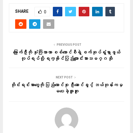
SHARE
0
PREVIOUS POST
မြောက်ဦးကို ဗုံးကြဲတာဟာ စစ်ကောင်စီရဲ့ စက်ဆုပ်ရွံရှာဖွယ်
လုပ်ရပ်လို့ ရက္ခိုင်ပြည်ကျောင်းသားသမဂ္ဂ ဆို
NEXT POST
တိုင်းရင်းသားတွေကို ပြည်ထောင်စု ဦးဆောင်ခွင့် ဘယ်တုန်းကမှ
မပေးခဲ့ဖူးဘူး