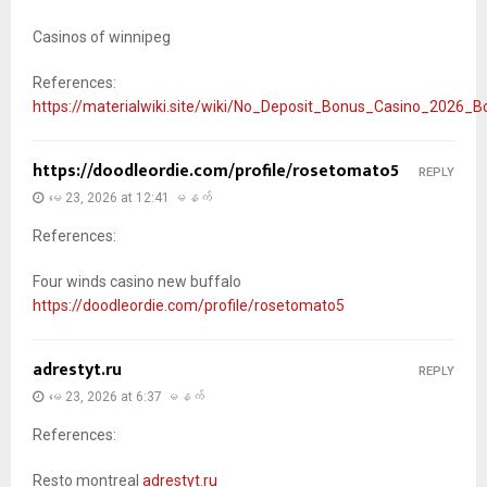
Casinos of winnipeg
References:
https://materialwiki.site/wiki/No_Deposit_Bonus_Casino_2026_
https://doodleordie.com/profile/rosetomato5
REPLY
မေ 23, 2026 at 12:41 မနက်
References:
Four winds casino new buffalo
https://doodleordie.com/profile/rosetomato5
adrestyt.ru
REPLY
မေ 23, 2026 at 6:37 မနက်
References:
Resto montreal
adrestyt.ru