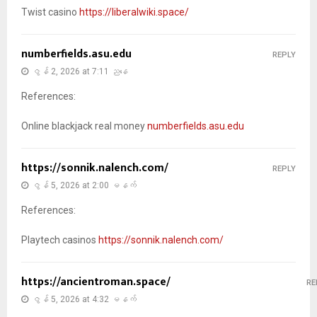
Twist casino
https://liberalwiki.space/
numberfields.asu.edu
REPLY
ဇွန် 2, 2026 at 7:11 ညနေ
References:
Online blackjack real money
numberfields.asu.edu
https://sonnik.nalench.com/
REPLY
ဇွန် 5, 2026 at 2:00 မနက်
References:
Playtech casinos
https://sonnik.nalench.com/
https://ancientroman.space/
RE
ဇွန် 5, 2026 at 4:32 မနက်