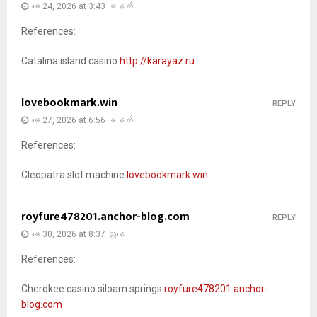
မေ 24, 2026 at 3:43 မနက်
References:
Catalina island casino
http://karayaz.ru
lovebookmark.win
REPLY
မေ 27, 2026 at 6:56 မနက်
References:
Cleopatra slot machine
lovebookmark.win
royfure478201.anchor-blog.com
REPLY
မေ 30, 2026 at 8:37 ညနေ
References:
Cherokee casino siloam springs
royfure478201.anchor-
blog.com