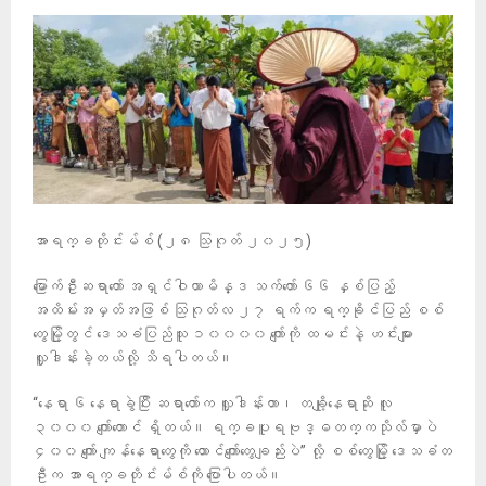
အာရက္ခတိုင်းမ်စ် (၂၈ သြဂုတ် ၂၀၂၅)
မြောက်ဦးဆရာတော် အရှင်ဝါယာမိန္ဒ သက်တော် ၆၆ နှစ်ပြည့်
အထိမ်းအမှတ်အဖြစ် သြဂုတ်လ ၂၇ ရက်က ရက္ခိုင်ပြည် စစ်
တွေမြို့တွင် ဒေသခံပြည်သူ ၁၀၀၀၀ ကျော်ကို ထမင်းနဲ့ ဟင်းများ
လှူဒါန်းခဲ့တယ်လို့ သိရပါတယ်။
“နေရာ ၆ နေရာခွဲပြီး ဆရာတော်က လှူဒါန်းတာ၊ တချို့နေရာဆို လူ
၃၀၀၀ ကျော်တောင် ရှိတယ်။ ရက္ခပူရဗုဒ္ဓတက္ကသိုလ်မှာပဲ
၄၀၀ ကျော် ကျန်နေရာတွေကို ထောင်ကျော်တွေချည်းပဲ” လို့ စစ်တွေမြို့ ဒေသခံတ
ဦးက အာရက္ခတိုင်းမ်စ်ကို ပြောပါတယ်။