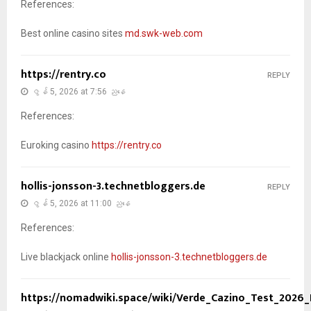
References:
Best online casino sites
md.swk-web.com
https://rentry.co
REPLY
ဇွန် 5, 2026 at 7:56 ညနေ
References:
Euroking casino
https://rentry.co
hollis-jonsson-3.technetbloggers.de
REPLY
ဇွန် 5, 2026 at 11:00 ညနေ
References:
Live blackjack online
hollis-jonsson-3.technetbloggers.de
https://nomadwiki.space/wiki/Verde_Cazino_Test_2026_