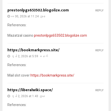
prestonlpgs653502.blogolize.com
REPLY
မေ 30, 2026 at 11:24 ညနေ
References:
Mazatzal casino
prestonlpgs653502.blogolize.com
https://bookmarkpress.site/
REPLY
ဇွန် 2, 2026 at 5:59 မနက်
References:
Mail slot cover
https://bookmarkpress.site/
https://liberalwiki.space/
REPLY
ဇွန် 2, 2026 at 1:43 ညနေ
References: