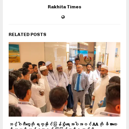
Rakhita Times
RELATED POSTS
ဘင်္ဂါလီတွေကို ရက္ခိုင်ပြန်ပို့ရေးအပါအဝင် AA ကို ဖိအားပေး