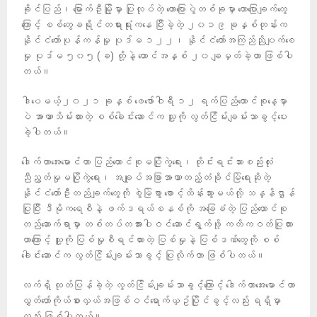
ခိုင်ပြည်၊ မြောက်ဦးမြို့မှာ ပြုလုပ်တဲ့ ဟောပြောပွဲတစ်ခုမှာ ဟောပြောချက်တွေ
ကြောင့် စစ်တွေခရိုင်တရားရုံးကနေ ပြီးခဲ့တဲ့ ၂၀၁၉ ခုနှစ်တုန်းက
နိုင်ငံတော်ပုန်ကန်မှု ပုဒ်မ ၁၂၂၊ နိုင်ငံတော်အကြည်ညိုပျက်စေ
မှု ပုဒ်မ ၅၀၅ (ခ) တို့နဲ့ ထောင်အနှစ် ၂၀ ချမှတ်ခဲ့တာ ဖြစ်ပါ
တယ်။
ဒါပေမယ့်၂၀၂၁ ခုနှစ် ဖေဖော်ဝါရီ ၁၂ ရက်ပြည်ထောင်စုနေ့မှာ
ပဲ အာဏာသိမ်းထားတဲ့ စစ်ခေါင်းဆောင်က သူ့ကို လွတ်ငြိမ်းချမ်းသာခွင့်ပေး
ခဲ့ပါတယ်။
ဒေါက်တာအေးမောင်ဟာ ပြည်ထောင်စုမပြိုကွဲရေး၊ တိုင်းရင်းသားစည်းလုံး
ညီညွတ်မှုမပြိုကွဲရေး၊ အချုပ်အခြာအာဏာတည့်တံခိုင်မြဲရေးဆိုတဲ့
နိုင်ငံတော်ဦးတည်ချက်တွေကို စွဲမြဲစွာ စောင့်ထိန်းသွားမယ်လို့ သန္နိဌာန်
ပြုပြီး ဒီမိုကရေစီနဲ့ ဖက်ဒရယ်စနစ်ကို အခြေခံတဲ့ ပြည်ထောင်စု
တည်ဆောက်ရာမှာ တစ်တပ်တအားပါဝင်ဆောင်ရွက်ဖို့ ကတိကဝတ်ပြုထား
တာကြောင့် သူ့ကို ပြစ်မှုစီရင်ထားတဲ့ ပြစ်မှုနဲ့ ပြစ်ဒဏ်တွေကို စစ်
ခေါင်းဆောင်က လွတ်ငြိမ်းချမ်းသာခွင့် ပြုလိုက်တာ ဖြစ်ပါတယ်။
လက်ရှိ ထုတ်ပြန်ခဲ့တဲ့ လွတ်ငြိမ်းချမ်းသာခွင့်ကြောင့် ဒေါက်တာအေးမောင်ဟာ
လွှတ်တော်ကိုယ်စားလှယ်အဖြစ်ဝင်ရောက်ယှဥ်ပြိုင်ခွင့်လည်း ရရှိမှာ
လည်း ဖြစ်ပါတယ်။