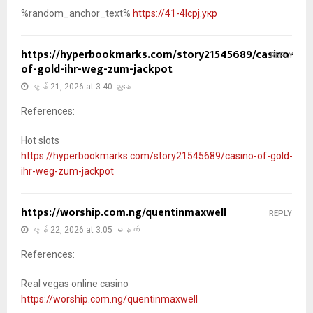
%random_anchor_text%
https://41-4lcpj.укр
https://hyperbookmarks.com/story21545689/casino-
REPLY
of-gold-ihr-weg-zum-jackpot
ဇွန် 21, 2026 at 3:40 ညနေ
References:
Hot slots
https://hyperbookmarks.com/story21545689/casino-of-gold-
ihr-weg-zum-jackpot
https://worship.com.ng/quentinmaxwell
REPLY
ဇွန် 22, 2026 at 3:05 မနက်
References:
Real vegas online casino
https://worship.com.ng/quentinmaxwell