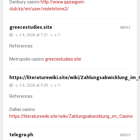
Danbury casino
http://www.qazaqpen-
club.kz/en/user/violetstone2/
greecestudies.site
REPLY
ဇွန် 6, 2026 at 7:21 မနက်
References:
Metropolis casino
greecestudies.site
https://literaturewiki.site/wiki/Zahlungsabwicklung_im_
ဇွန် 6, 2026 at 9:20 မနက်
References:
Dallas casino
https://literaturewiki.site/wiki/Zahlungsabwicklung_im_Casino
telegra.ph
REPLY