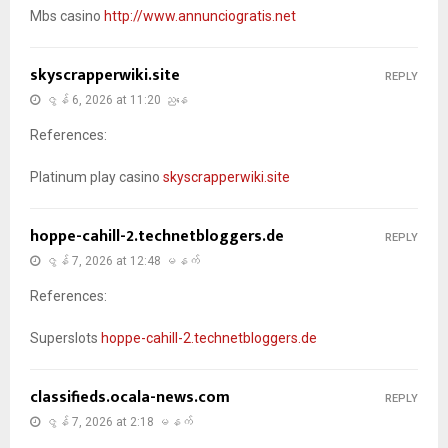
Mbs casino
http://www.annunciogratis.net
skyscrapperwiki.site
REPLY
ဇွန် 6, 2026 at 11:20 ညနေ
References:
Platinum play casino
skyscrapperwiki.site
hoppe-cahill-2.technetbloggers.de
REPLY
ဇွန် 7, 2026 at 12:48 မနက်
References:
Superslots
hoppe-cahill-2.technetbloggers.de
classifieds.ocala-news.com
REPLY
ဇွန် 7, 2026 at 2:18 မနက်