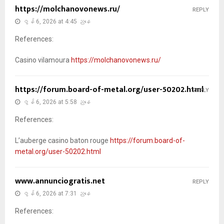
https://molchanovonews.ru/
REPLY
ဇွန် 6, 2026 at 4:45 ညနေ
References:
Casino vilamoura
https://molchanovonews.ru/
https://forum.board-of-metal.org/user-50202.html
REPLY
ဇွန် 6, 2026 at 5:58 ညနေ
References:
L’auberge casino baton rouge
https://forum.board-of-
metal.org/user-50202.html
www.annunciogratis.net
REPLY
ဇွန် 6, 2026 at 7:31 ညနေ
References: