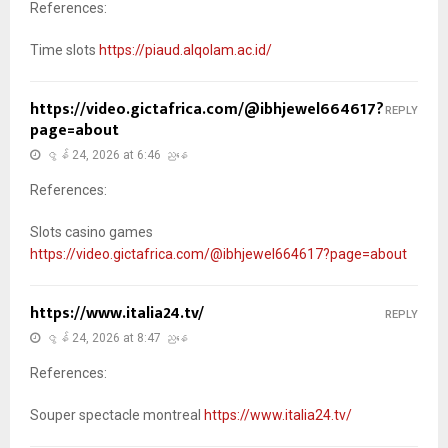
References:
Time slots
https://piaud.alqolam.ac.id/
https://video.gictafrica.com/@ibhjewel664617?
REPLY
page=about
ဇွန် 24, 2026 at 6:46 ညနေ
References:
Slots casino games
https://video.gictafrica.com/@ibhjewel664617?page=about
https://www.italia24.tv/
REPLY
ဇွန် 24, 2026 at 8:47 ညနေ
References:
Souper spectacle montreal
https://www.italia24.tv/