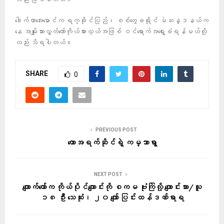
ဒေါက်တာအေးမောင်က ရက္ခိုင်ပြည်၊ စစ်တွေခရိုင် မဲဆန္ဒနယ်က
နေ အမျိုးသားလွှတ်တော်ကိုယ်စားလှယ်အဖြစ် ဝင်ရောက်အရွေးခံရန်မယ်လို့
လည်း သိရပါတယ်။
SHARE
0
PREVIOUS POST
တောအရက်ဆိုင်ရဲ့ ကမ္ဘာရွာ
NEXT POST
ကျောက်တော်က ကိုယ်ပိုင်ကျောင်းကို စကမ ဗုံးကြဲလို့ ကျောင်းသား/သူ
၁၈ ဦး သေဆုံး၊ ၂၀ ကျော် ပြင်းထန်ဒဏ်ရာရ