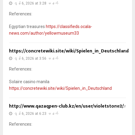
ဇွန် 6, 2026 at 3:28 မနက်
References:
Egyptian treasures
https://classifieds.ocala-
news.com/author/yellowmuseum33
https://concretewiki.site/wiki/Spielen_in_Deutschland
REPLY
ဇွန် 6, 2026 at 3:56 မနက်
References:
Solaire casino manila
https://concretewiki.site/wiki/Spielen_in_Deutschland
http://www.qazaqpen-club.kz/en/user/violetstone2/
REPLY
ဇွန် 6, 2026 at 6:23 မနက်
References: