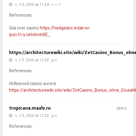
ဇွန် 5, 2026 at 11:54 မနက်
References:
Gila river casino
https://hedgedoc.eclair.ec-
lyon.fr/s/xHchmhRE_
https://architecturewiki.site/wiki/ZetCasino_Bonus_oh
ဇွန် 5, 2026 at 12:02 ညနေ
References:
Hollywood casino aurora
https://architecturewiki.site/wiki/ZetCasino_Bonus_ohne_Einza
tropicana.maxlv.ru
REPLY
ဇွန် 5, 2026 at 12:02 ညနေ
References: