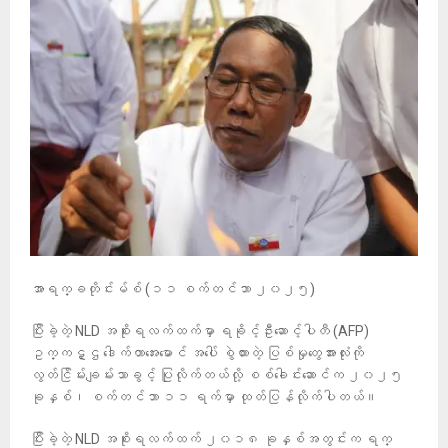
အာရက္ခတိုင်းမ်စ် (၁၁ စက်တင်ဘာ ၂၀၂၅)
ပြီးခဲ့တဲ့ NLD အစိုးရလက်ထက်မှာ ရခိုင့်ဦးဆောင့်ပါတီ (AFP)
ဥက္ကဋ္ဌ ဒေါက်တာအေးမောင် အပေါ် စွဲထားတဲ့ ပြစ်မှုတွေအားလုံးကို
လွတ်ငြိမ်းချမ်းသာခွင့် ပြုလိုက်တယ်လို့ စစ်ခေါင်းဆောင်က ၂၀၂၅
ခုနှစ်၊ စက်တင်ဘာ ၁၁ ရက်မှာ ထုတ်ပြန်လိုက်ပါတယ်။
ပြီးခဲ့တဲ့ NLD အစိုးရလက်ထက် ၂၀၁၈ ခုနှစ်အတွင်းက ရက္