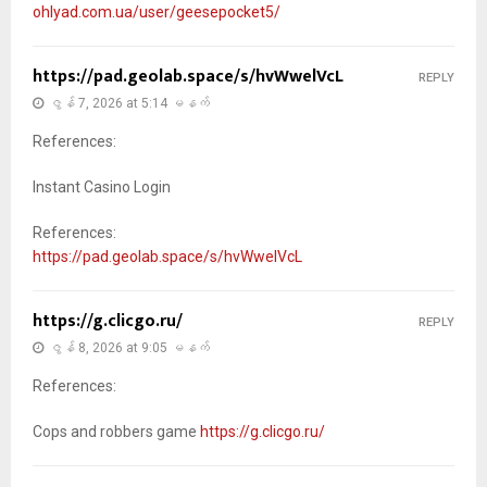
ohlyad.com.ua/user/geesepocket5/
https://pad.geolab.space/s/hvWwelVcL
REPLY
ဇွန် 7, 2026 at 5:14 မနက်
References:
Instant Casino Login
References:
https://pad.geolab.space/s/hvWwelVcL
https://g.clicgo.ru/
REPLY
ဇွန် 8, 2026 at 9:05 မနက်
References:
Cops and robbers game
https://g.clicgo.ru/