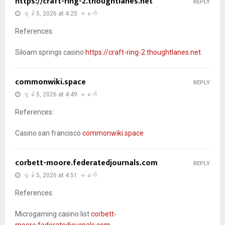
https://craft-ring-2.thoughtlanes.net
REPLY
ဇွန် 5, 2026 at 4:25 မနက်
References:
Siloam springs casino
https://craft-ring-2.thoughtlanes.net
commonwiki.space
REPLY
ဇွန် 5, 2026 at 4:49 မနက်
References:
Casino san francisco
commonwiki.space
corbett-moore.federatedjournals.com
REPLY
ဇွန် 5, 2026 at 4:51 မနက်
References:
Microgaming casino list
corbett-