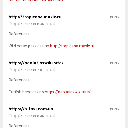
moore.federatedjournals.com
http://tropicana.maxlv.ru
REPLY
ဇွန် 5, 2026 at 6:36 မနက်
References:
Wild horse pass casino
http://tropicana.maxlv.ru
https://neolatinswiki.site/
REPLY
ဇွန် 5, 2026 at 7:01 မနက်
References:
Catfish bend casino
https://neolatinswiki.site/
https://a-taxi.com.ua
REPLY
ဇွန် 5, 2026 at 8:46 မနက်
References: