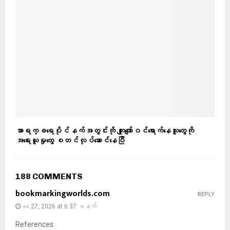
အာရက္ခရေပိုင်နက်အတွင်းကို ကျူးကျော်ဝင်ရောက်နေသူတွေကို
အရေးယူမှုတွေ စတင်လုပ်ဆောင်နေပြီ
188 COMMENTS
bookmarkingworlds.com
REPLY
မေ 27, 2026 at 6:37 မနက်
References: