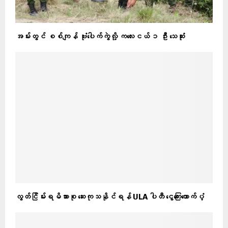
အမ်းတွင် စစ်ကျန် ဗုံးပေါက်ကွဲလို့ ကလေးငယ် ၁ ဦး သေဆုံး
လွတ်ငြိမ်းရမိသားစု ဆေးကုသနိုင်ရန် ULA ပါတီ ငွေကြေးထောက်ပံ့