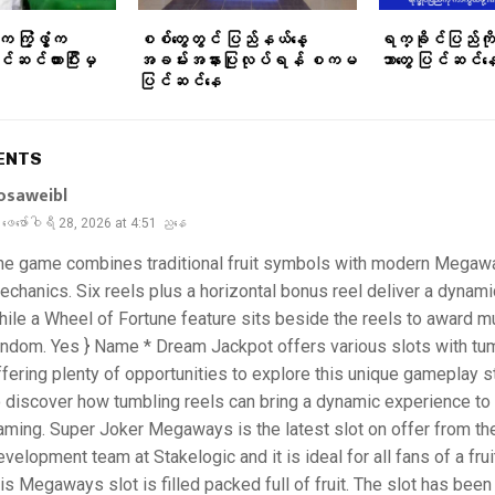
က ကြံ့ဖွံ့က
စစ်တွေတွင် ပြည်နယ်နေ့
ရက္ခိုင်ပြည်ကို
်ဆင်ထားပြီးမှ
အခမ်းအနားပြုလုပ်ရန် စကမ
ဘာတွေ ပြင်ဆင်န
ပြင်ဆင်နေ
ENTS
osaweibl
ဖေ‌ဖော်ဝါရီ 28, 2026 at 4:51 ညနေ
he game combines traditional fruit symbols with modern Megaw
echanics. Six reels plus a horizontal bonus reel deliver a dynami
hile a Wheel of Fortune feature sits beside the reels to award mul
andom. Yes } Name * Dream Jackpot offers various slots with tum
ffering plenty of opportunities to explore this unique gameplay s
o discover how tumbling reels can bring a dynamic experience to 
aming. Super Joker Megaways is the latest slot on offer from th
evelopment team at Stakelogic and it is ideal for all fans of a fr
his Megaways slot is filled packed full of fruit. The slot has be