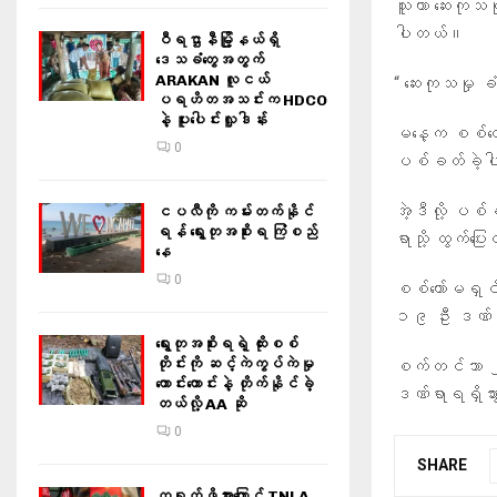
သူဟာ ဆေးကုသမ
ပါတယ်။
ဝီရဌာနီမြို့နယ်ရှိ‌
ဒေသခံတွေအတွက်
ARAKAN လူငယ်
“ ဆေးကုသမှု ခ
ပရဟိတအသင်းက HDCO
နဲ့ ပူးပေါင်းလှူဒါန်း
မနေ့က စစ်တွေ
0
ပစ်ခတ်ခဲ့
အဲ့ဒီလို့ ပစ
ငပလီကို ကမ်းတက်နိုင်
ရန် ရွေးတုအစိုးရ ကြံစည်
ရာသို့ ထွက်ပြ
နေ
0
စစ်ကော်မရှင်လ
၁၉ ဦး ဒဏ်ရာ
ရွေးတုအစိုးရရဲ့ ထိုးစစ်
တိုင်းကို ဆင့်ကဲကွပ်ကဲမှု
စက်တင်ဘာ ၂၇ ရ
ကောင်းကောင်းနဲ့ တိုက်နိုင်ခဲ့
ဒဏ်ရာရရှိသွ
တယ်လို့ AA ဆို
0
SHARE
တရုတ်ဖိအားကြောင့် TNLA