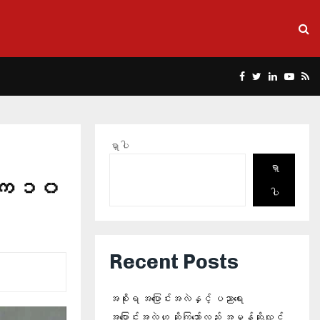
Facebook
Twitter
Linkedin
Yout
Rs
ရှာပါ
ရှာ
်းမက ၁၀
ပါ
Recent Posts
အစိုးရ အပြောင်းအလဲနှင့် ပညာရေး
အပြောင်းအလဲဟု ဆိုကြသော်လည်း အမှန်ဆိုလျှင်