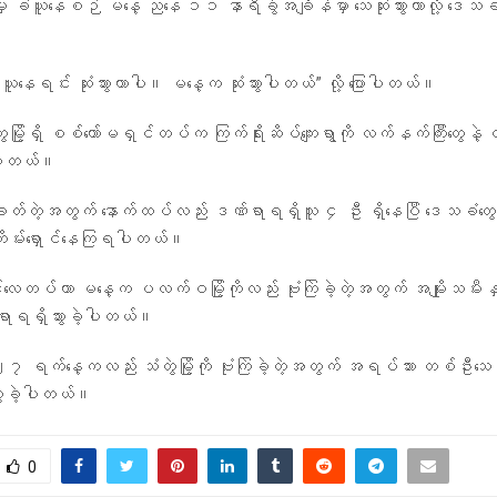
ှု ခံယူနေစဉ် မနေ့ ညနေ ၁၁ နာရီခွဲအချိန်မှာ သေဆုံးသွားတာလို့ ဒေသ
ံယူနေရင်း ဆုံးသွားတာပါ။ မနေ့က ဆုံးသွားပါတယ်” လို့ ပြောပါတယ်။
မြို့ရှိ စစ်ကော်မရှင်တပ်က ကြက်ရိုးဆိပ်ကျေးရွာကို လက်နက်ကြီးတွေန
ပါတယ်။
်ခတ်တဲ့အတွက် နောက်ထပ်လည်း ဒဏ်ရာရရှိသူ ၄ ဦး ရှိနေပြီ ဒေသခံတွေလ
ေးတိမ်းရှောင်နေကြရပါတယ်။
ေတပ်ဟာ မနေ့က ပလက်ဝမြို့ကိုလည်း ဗုံးကြဲခဲ့တဲ့အတွက် အမျိုးသမီးနှစ်
ရရှိသွားခဲ့ပါတယ်။
က်နေ့ကလည်း သံတွဲမြို့ကို ဗုံးကြဲခဲ့တဲ့အတွက် အရပ်သား တစ်ဦးသေဆုံ
ားခဲ့ပါတယ်။
0