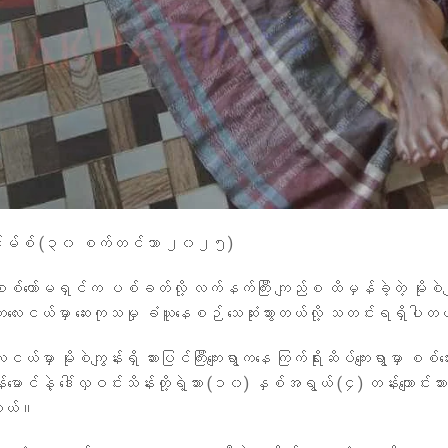
င်းမ်စ် (၃၀ စက်တင်ဘာ ၂၀၂၅)
ိ စစ်ကော်မရှင်က ပစ်ခတ်လို့ လက်နက်ကြီး ကျည်စ ထိမှန်ခဲ့တဲ့ မိုးစ
ေးငယ်မှာ ဆေးကုသမှု ခံယူနေစဉ် သေဆုံးသွားတယ်လို့ သတင်းရရှိပါ
လေးငယ်မှာ မိုးစဲကျွန်းရှိ ဆားပြင်ကြီးကျေးရွာကနေ ကြက်ရိုးဆိပ်ကျေးရွာမှာ စစ်ဘ
မောင်နဲ့ ဒေါ်လှဝင်းသိန်းတို့ရဲ့သား (၁၀) နှစ်အရွယ် (၄) တန်းကျောင်းသား မ
တယ်။