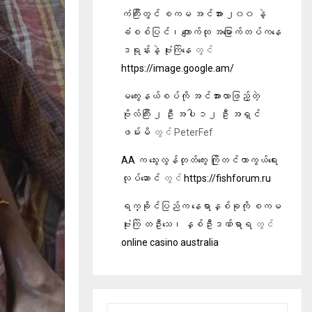
ကံကြီးတွင် စကမ အင်အား ၂၀၀ နဲ့
ခံစစ်ပြင်၊ ကျောက်ထု အမြောက်တပ်ကနေ
ဒရုန်းနဲ့ ဗုံးကြဲနေ
တွင်
https://image.google.am/
မကွေးနယ်စပ်ကို အင်အားလာဖြည့်တဲ့
ဗိုလ်ကြီး ၂ ဦး အပါ ၁၂ ဦး အရှင်
ဖမ်းမိ
တွင်
PeterFef
AA က သွေးလွန်တုတ်ကွေး ကြိုတင်ကာကွယ်ရေး
လုပ်ဆောင်
တွင်
https://fishforum.ru
ရက္ခိုင်ပြည်က နေရာနှစ်ခုကို စကမ
ဗုံးကြဲ တဦးသေ၊ နှစ်ဦးဒဏ်ရာရ
တွင်
online casino australia
S