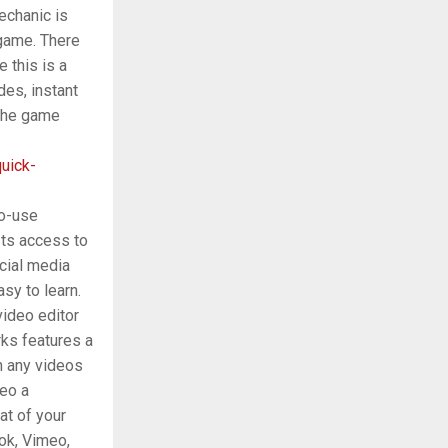
echanic is
 game. There
 this is a
es, instant
 the game
uick-
to-use
Its access to
cial media
sy to learn.
video editor
rks features a
in any videos
deo a
at of your
ook, Vimeo,