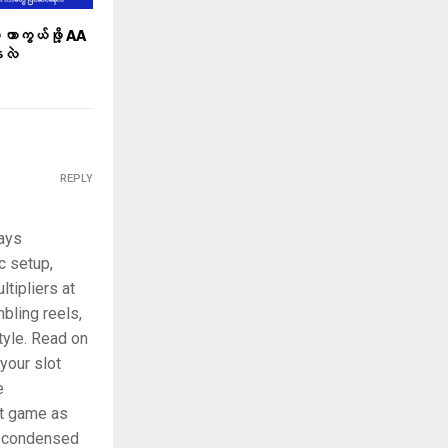
 ကာကွယ်ဖို့ AA
ေလဲ
REPLY
ays
c setup,
tipliers at
bling reels,
tyle. Read on
your slot
e
uit game as
en condensed