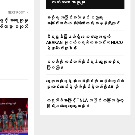
လတ်တ‌လော စာမူများ
NEXT POST
အစိုးရ အပြောင်းအလဲနှင့် ပညာရေး
င့် အရေးယူမှု
အပြောင်းအလဲဟု ဆိုကြသော်လည်း အမှန်ဆိုလျှင်
စ်လာမှာ မဟုတ်
ဝီရဌာနီမြို့နယ်ရှိ‌ ဒေသခံတွေအတွက်
ARAKAN လူငယ်ပရဟိတအသင်းက HDCO
နဲ့ ပူးပေါင်းလှူဒါန်း
ငပလီကို ကမ်းတက်နိုင်ရန် ရွေးတုအစိုးရ
ကြံစည်နေ
ရွေးတုအစိုးရရဲ့ ထိုးစစ်တိုင်းကို ဆင့်ကဲကွပ်ကဲ
မှု ကောင်းကောင်းနဲ့ တိုက်နိုင်ခဲ့တယ်လို့ AA ဆို
တရုတ်ဖိအားကြောင့် TNLA အပြင် တခြားအဖွဲ့တွေ
ငြိမ်းချမ်းရေး ဆွေးနွေးလာနိုင်