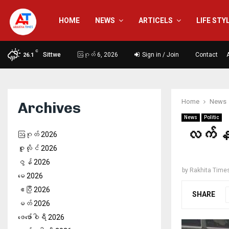
HOME
NEWS
ARTICELS
LIFE STY
C
Sittwe
ဩဂုတ် 6, 2026
Sign in / Join
Contact
26.1
Home
News
Archives
News
Politic
လက်နက်
ဩဂုတ် 2026
ဇူလိုင် 2026
ဇွန် 2026
by
Rakhita Time
မေ 2026
ဧပြီ 2026
SHARE
မတ် 2026
ဖေ‌ဖော်ဝါရီ 2026