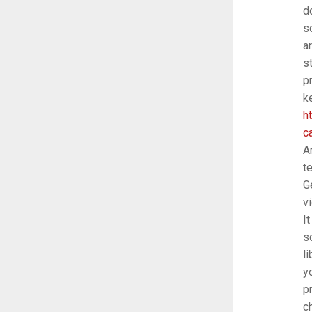
d
s
a
s
p
k
h
c
A
t
G
v
I
s
l
y
p
c