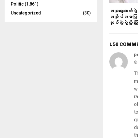
Politic
(1,861)
အခုရွေးကောက်ပွဲ
Uncategorized
(30)
အခိုင်အမာပြင
လုပ်တဲ့ပွဲလို့ ပြော
159 COMM
p
T
m
w
r
o
t
g
d
t