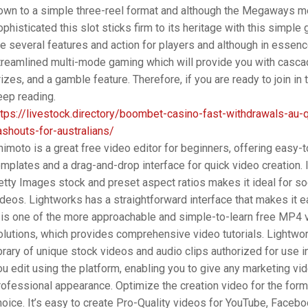
own to a simple three-reel format and although the Megaways m
ophisticated this slot sticks firm to its heritage with this simple
re several features and action for players and although in essence
treamlined multi-mode gaming which will provide you with cascad
rizes, and a gamble feature. Therefore, if you are ready to join in
eep reading.
ttps://livestock.directory/boombet-casino-fast-withdrawals-au-q
ashouts-for-australians/
nimoto is a great free video editor for beginners, offering easy-
emplates and a drag-and-drop interface for quick video creation. 
etty Images stock and preset aspect ratios makes it ideal for so
ideos. Lightworks has a straightforward interface that makes it ea
t is one of the more approachable and simple-to-learn free MP4 
olutions, which provides comprehensive video tutorials. Lightwo
ibrary of unique stock videos and audio clips authorized for use 
ou edit using the platform, enabling you to give any marketing vi
rofessional appearance. Optimize the creation video for the form
hoice. It’s easy to create Pro-Quality videos for YouTube, Faceb