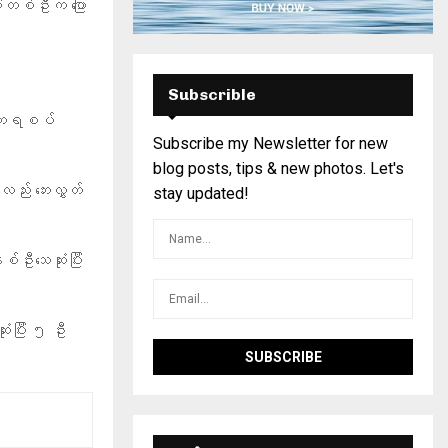
ခံတစ်ဦးက ပြော
Subscrible
ဲ့ တရစပ်
Subscribe my Newsletter for new
blog posts, tips & new photos. Let's
ည်း ဘေးလွှတ်
stay updated!
ဦးသေဆုံးပြီး
းပြီး ၅ ဦး