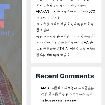
ဝီရဌာနီမြို့နယ်ရှိ‌ ဒေသခံတွေအတွက်
ARAKAN လူငယ်ပရဟိတအသင်းက HDCO
နဲ့ ပူးပေါင်းလှူဒါန်း
ငပလီကို ကမ်းတက်နိုင်ရန် ရွေးတုအစိုးရ
ကြံစည်နေ
ရွေးတုအစိုးရရဲ့ ထိုးစစ်တိုင်းကို ဆင့်ကဲကွပ်ကဲ
မှု ကောင်းကောင်းနဲ့ တိုက်နိုင်ခဲ့တယ်လို့ AA ဆို
တရုတ်ဖိအားကြောင့် TNLA အပြင် တခြားအဖွဲ့တွေ
ငြိမ်းချမ်းရေး ဆွေးနွေးလာနိုင်
Recent Comments
ARSA အကြမ်းဖက်အဖွဲ့ ဒေသခံပြည်သူ
တွေကို ခြိမ်းခြောက်တဲ့ ရုပ်သံထွက်လာ
တွင်
najlepsze kasyna online