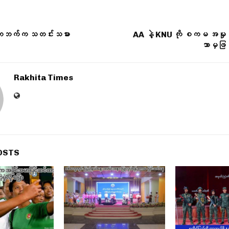
ေးဘက်က သတင်းသမား
AA နဲ့ KNU ကို စကမ အမှုဖွ
ဘာမှဖြ
Rakhita Times
OSTS