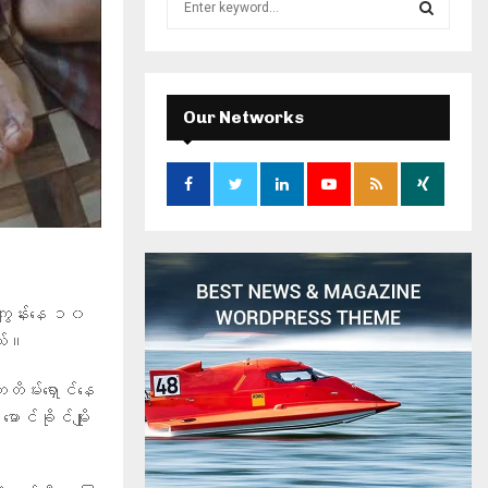
e
a
S
r
c
E
h
Our Networks
f
A
o
r
R
:
C
H
ဲကျွန်းနေ ၁၀
တယ်။
ေးတိမ်းရှောင်နေ
ောင်ခိုင်မျိုး