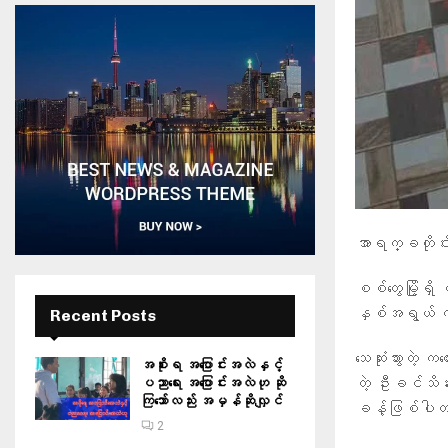
အာရက္ခတို
စစ်တွေမြို့ရှ
နှစ်အရွယ် ကလ
Recent Posts
သေဆုံးသွားတဲ့ က
အစိုးရ အပြောင်းအလဲနှင့်
တဲ့ ဦးခင်သိန်း
ပညာရေး အပြောင်းအလဲဟု ဆို
ကြသော်လည်း အမှန်ဆိုလျှင်
ခန့်ဖြစ်ပါ
2