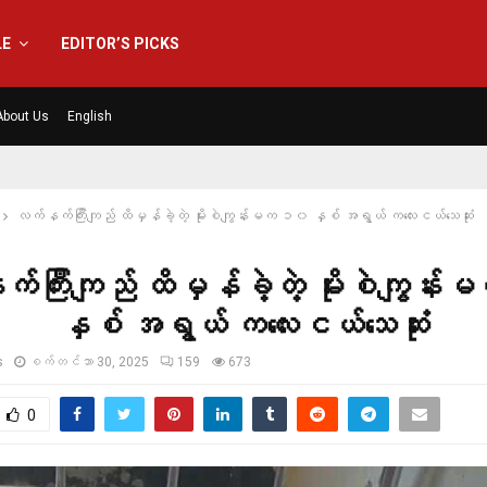
LE
EDITOR’S PICKS
About Us
English
လက်နက်ကြီးကျည် ထိမှန်ခဲ့တဲ့ မိုးစဲကျွန်းမက ၁၀ နှစ် အရွယ် ကလေးငယ်သေဆုံး
ကြီးကျည် ထိမှန်ခဲ့တဲ့ မိုးစဲကျွန
နှစ် အရွယ် ကလေးငယ်သေဆုံး
s
စက်တင်ဘာ 30, 2025
159
673
0