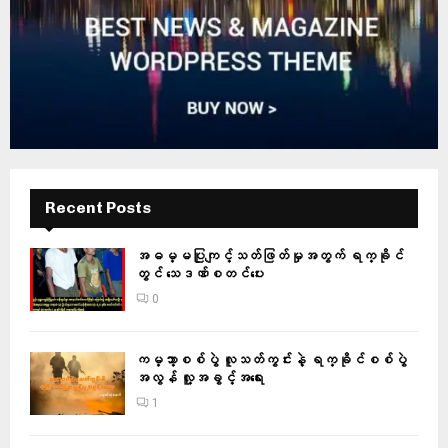
Recent Posts
အဓမ္မပြုကျင့်သတ်ဖြတ်မှုအတွက် ရက္ခိုင်
တွင် သေဒဏ်စတင်ပေး
0
ကမ္ဘာ့စစ်ပွဲ လူသတ်ကွင်းနဲ့ ရက္ခိုင်စစ်ပွဲ
အလွန် လူ့အခွင့်အရေး
1