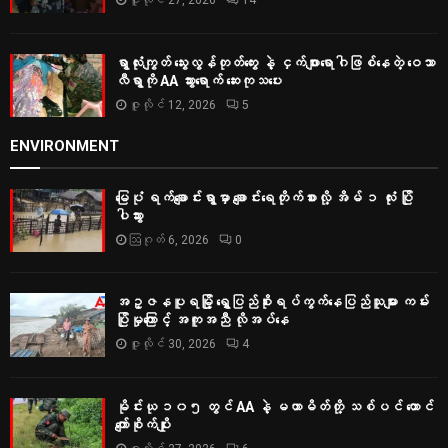
ဇူလိုင် 27, 2026
14
ရွာလုံးကျွတ် သွေးလွန်တုတ်ကွေး နဲ့ ငှက်ဖျားရောဂါဖြစ်နေတဲ့ ဝေသာ
လီရွာကို AA သွားရောက် ဆေးကုသပေး
ဇူလိုင် 12, 2026
5
ENVIRONMENT
မြေပုံ ရက်ချောင်းရွာမှာ ချောင်းရေတိုက်စားလို့ အိမ် ၁ လုံး ပြို
ပါသွား
ဩဂုတ် 6, 2026
0
အဥ္ဇနပူရမြို့ ရွှေပြည်စိုးရပ်ကွက်နေပြည်သူများ ကမ်း
ပြိုမှုကြောင့် အကူအညီ လိုအပ်နေ
ဇူလိုင် 30, 2026
4
မိုင်းယု ၁၀၅ တွင် AA နဲ့ မဟာမိတ်တို့ သစ်ပင် ထောင်
ကျော်စိုက်ပျိုး