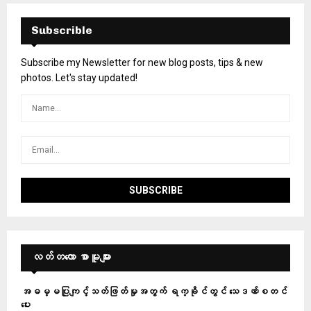
Subscrible
Subscribe my Newsletter for new blog posts, tips & new
photos. Let's stay updated!
လတ်တ‌လော စာမူများ
အဓမ္မပြုကျင့်သတ်ဖြတ်မှုအတွက် ရက္ခိုင်တွင် သေဒဏ်စတင်
ပေး