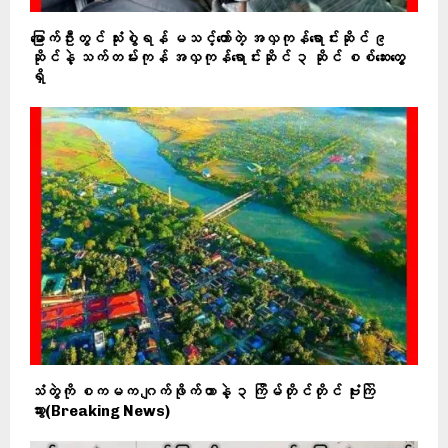
မြောက်ဦးတွင် သုံးစွဲရန် မသင့်တော်တဲ့ အလှကုန်ရောင်းဆိုင် ၉
ဆိုင်နဲ့ သက်တမ်းကုန် အလှကုန်ရောင်းဆိုင် ၃ ဆိုင် စစ်‌ဆေးတွေ့
ရှိ
သံတွဲကို စကမက ဂျက်ဖိုက်တာနဲ့ ၃ ကြိမ်တိုင်တိုင် ဗုံးကြဲ
သွား(Breaking News)