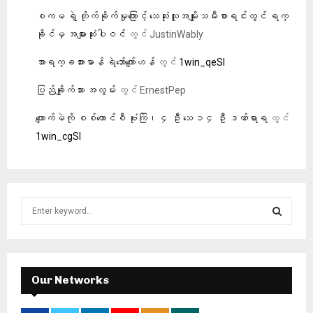
စကမ ရဲ့ တိုက်ခိုက်မှုကြောင့် သေဆုံးသူအမျိုးသမီးစာရင်းတွင် ရက္
ခိုင်မှ အများဆုံးပါဝင်
တွင်
JustinWably
အာရက္ခအားမာန် ရဲဘော်ကျော်ဟန်
တွင်
1win_qeSl
ပြည်ချိုက်သား အလွမ်း
တွင်
ErnestPep
ကျောက်မဲကို စစ်ကောင်စီ ဗုံးကြဲ၊ ၄ ဦး သေ ၁၄ ဦး ဒဏ်ရာရ
တွင်
1win_cgSl
S
e
a
S
r
c
E
h
Our Networks
f
A
o