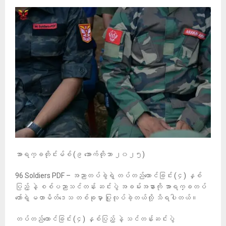
အာရက္ခတိုင်းမ်စ် (၉ အောက်တိုဘာ ၂၀၂၅)
96 Soldiers PDF – အညာတပ်ခွဲရဲ့ တပ်တည်ထောင်ခြင်း (၄) နှစ်
ပြည့် နဲ့ စစ်ပညာသင်တန်း ဆင်းပွဲ အခမ်းအနားကို အာရက္ခတပ်
တော်ရဲ့ မဟာမိတ်ဒေသ တစ်ခုမှာ ပြုလုပ်ခဲ့တယ်လို့ သိရပါတယ်။
တပ်တည်ထောင်ခြင်း (၄) နှစ်ပြည့် နဲ့ သင်တန်းဆင်းပွဲ