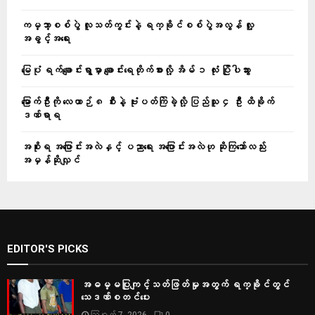
ကမ္ဘာ့စစ်ပွဲ လူသတ်ကွင်းနဲ့ ရက္ခိုင်စစ်ပွဲအလွန် လူ့
အခွင့်အရေး
မြေပုံ ရက်ချောင်းရွာမှာ ချောင်းရေတိုက်စားလို့ အိမ် ၁ လုံး ပြိုပါသွား
မြောက်ဦးကို လေယာဉ် ၈ စီးနဲ့ ဗုံးပတ်ကြဲခဲ့လို့ ပြည်သူ ၄ ဦး ထိခိုက်
ဒဏ်ရာရ
အစိုးရ အပြောင်းအလဲနှင့် ပညာရေး အပြောင်းအလဲဟု ဆိုကြသော်လည်း
အမှန်ဆိုလျှင်
EDITOR'S PICKS
အဓမ္မပြုကျင့်သတ်ဖြတ်မှုအတွက် ရက္ခိုင်တွင်
သေဒဏ်စတင်ပေး