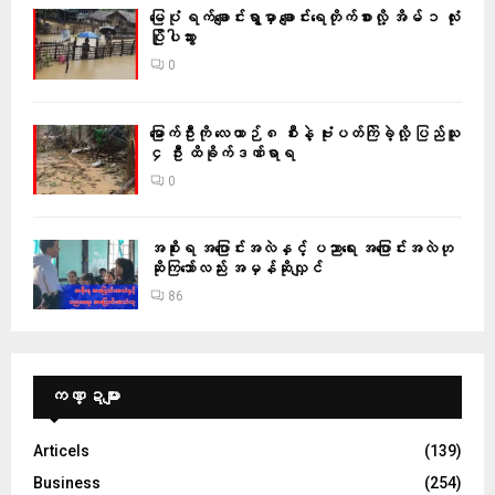
မြေပုံ ရက်ချောင်းရွာမှာ ချောင်းရေတိုက်စားလို့ အိမ် ၁ လုံး
ပြိုပါသွား
0
မြောက်ဦးကို လေယာဉ် ၈ စီးနဲ့ ဗုံးပတ်ကြဲခဲ့လို့ ပြည်သူ
၄ ဦး ထိခိုက်ဒဏ်ရာရ
0
အစိုးရ အပြောင်းအလဲနှင့် ပညာရေး အပြောင်းအလဲဟု
ဆိုကြသော်လည်း အမှန်ဆိုလျှင်
86
ကဏ္ဍများ
Articels
(139)
Business
(254)