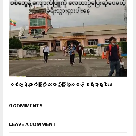
စစ်တွေနဲ့ ကျောက်ဖြူကို လေယာဉ်ပြေးဆွဲပေမယ့် ခရီးသွားရှားပါးနေ
9 COMMENTS
LEAVE A COMMENT