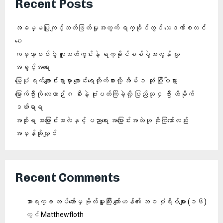
Recent Posts
အဓမ္မပြုကျင့်သတ်ဖြတ်မှုအတွက် ရက္ခိုင်တွင် သေဒဏ်စတင်
ပေး
ကမ္ဘာ့စစ်ပွဲ လူသတ်ကွင်းနဲ့ ရက္ခိုင်စစ်ပွဲအလွန် လူ့
အခွင့်အရေး
မြေပုံ ရက်ချောင်းရွာမှာ ချောင်းရေတိုက်စားလို့ အိမ် ၁ လုံး ပြိုပါသွား
မြောက်ဦးကို လေယာဉ် ၈ စီးနဲ့ ဗုံးပတ်ကြဲခဲ့လို့ ပြည်သူ ၄ ဦး ထိခိုက်
ဒဏ်ရာရ
အစိုးရ အပြောင်းအလဲနှင့် ပညာရေး အပြောင်းအလဲဟု ဆိုကြသော်လည်း
အမှန်ဆိုလျှင်
Recent Comments
အာရက္ခ တပ်တော်မှ ဗိုလ်မှူးကြီး ကျော်ဟန်၏ ဘဝ ပုံရိပ်များ (၁၆)
တွင်
Matthewfloth