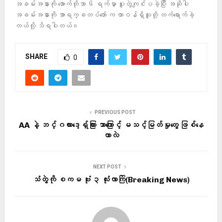
အခမ်းအနားကို အောက်တိုဘာ ၆ ရက်မှာ ပူးတွဲကျင်းပခဲ့ပြီး အဆိုပါ
အခမ်းအနားကို အာရက္ခတပ်တော် က တာဝန်ရှိသူတို့ တက်ရောက်ခဲ့
တယ်လို့ သိရပါတယ်။
SHARE
0
PREVIOUS POST
AA နဲ့ ဘင်္ဂလားဒေ့ရှ်ကြား ဘာကြောင့် မသင့်မြတ်မှုတွေ ဖြစ်နေ
တာလဲ
NEXT POST
သံတွဲကို စကမ ဗုံး ၃ လုံးလာကြဲ(Breaking News)