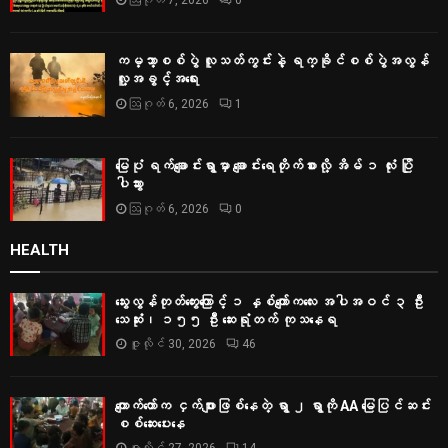
ဩဂုတ် 7, 2026
0
ကမ္ဘာ့စစ်ပွဲ လူသတ်ကွင်းနဲ့ ရက္ခိုင်စစ်ပွဲအလွန်
လူ့အခွင့်အရေး
ဩဂုတ် 6, 2026
1
မြေပုံ ရက်ချောင်းရွာမှာ ချောင်းရေတိုက်စားလို့ အိမ် ၁ လုံး ပြို
ပါသွား
ဩဂုတ် 6, 2026
0
HEALTH
သွေးလွန်တုတ်ကွေးကြောင့် ၁ နှစ်ကျော်ကလေး အပါအဝင် ၃ ဦး
သေဆုံး၊ ၁၅၅ ဦး ဆေးရုံတက် ကုသနေရ
ဇူလိုင် 30, 2026
46
ကျောက်တော်က ငှက်ဖျားဖြစ်နေတဲ့ ရွာ ၂ ရွာကို AA မြေပြင်ဆင်း
စစ်‌ဆေးပေးနေ