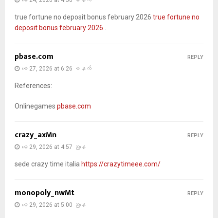
true fortune no deposit bonus february 2026
true fortune no
deposit bonus february 2026
.
pbase.com
REPLY
မေ 27, 2026 at 6:26 မနက်
References:
Onlinegames
pbase.com
crazy_axMn
REPLY
မေ 29, 2026 at 4:57 ညနေ
sede crazy time italia
https://crazytimeee.com/
monopoly_nwMt
REPLY
မေ 29, 2026 at 5:00 ညနေ