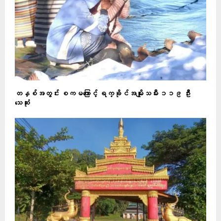
တနှစ်အတွင်း စကမကြောင့် ရက္ခိုင်အမျိုးသမီး ၁၁၉ ဦး
သေဆုံး