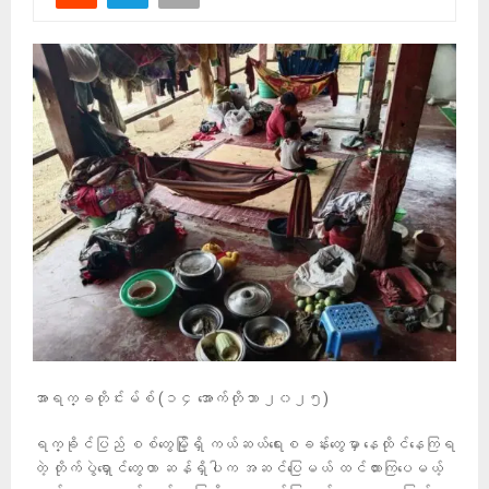
အာရက္ခတိုင်းမ်စ် (၁၄ အောက်တိုဘာ ၂၀၂၅)
ရက္ခိုင်ပြည် စစ်တွေမြို့ရှိ ကယ်ဆယ်ရေးစခန်းတွေမှာ နေထိုင်နေကြရ
တဲ့ တိုက်ပွဲရှောင်တွေဟာ ဆန်ရှိပါက အဆင်ပြေမယ် ထင်ထားကြပေမယ့်