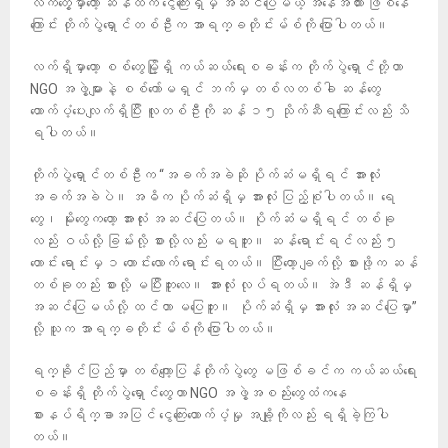
လက်တွေ့မှာတော့ ဆန်ထက် ငွေကြေးရှိမှ အဆင်ပြေမယ့် အနေအထား ဖြစ်နေ
ကြောင်း တိုက်ပွဲရှောင်တစ်ဦးက အာရက္ခတိုင်းမ်စ်ကို ပြောပါတယ်။
လက်ရှိမှာတော့ စစ်တွေမြို့ရှိ ကယ်ဆယ်ရေးစခန်းက တိုက်ပွဲရှောင်တို့ဟာ
NGO အဖွဲ့များနဲ့ စစ်ကော်မရှင် ဘက်မှ တစ်လတစ်ခါ ဆန်တွေ
ထောက်ပံ့ပေးလျက်ရှိပြီး လူတစ်ဦးကို ဆန် ၁၅ သိုက်ဆီရကြောင်းလည်း သိ
ရပါတယ်။
တိုက်ပွဲရှောင်တစ်ဦးက “အခက်အခဲဆို ပိုက်ဆံမရှိရင် အားလုံး
အခက်အခဲပဲ။ အဓိက ပိုက်ဆံရှိမှ အားလုံး ပြည့်စုံပါတယ်။ ရေ
တွေ၊ မိုးတွေကတော့ အားလုံး အဆင်ပြေတယ်။ ပိုက်ဆံမရှိရင် တစ်ခု
လည်း ဝယ်လို့ ခြမ်းလို့ စားလို့လည်း မရဘူး။ ဆန်ရောင်းရင်လည်း ၅
တောင်း ရောင်းမှ ၁ တောင်းလောက် ရောင်းရတယ်။ ပြီးတော့ ချက်လို့ စားဖို့က ဆန်
တစ်ခုတည်း စားလို့ မပြီးဘူးလေ။ အားလုံး လုပ်ရတယ်။ အဲဒီ ဆန်ရှိမှ
အဆင်ပြေမယ်လို့ ထင်တာ မပြေဘူး။ ပိုက်ဆံရှိမှ အားလုံး အဆင်ပြေမှာ”
လို့ သူက အာရက္ခတိုင်းမ်စ်ကို ပြောပါတယ်။
ရက္ခိုင်ပြည်မှာ တစ်ကျော့ပြန်တိုက်ပွဲတွေ မဖြစ်ခင်က ကယ်ဆယ်ရေး
စခန်းရှိ တိုက်ပွဲရှောင်တွေဟာ NGO အဖွဲ့အစည်းတွေထံကနေ
စားနပ်ရိက္ခာအပြင် ငွေကြေးထောက်ပံ့မှု အချို့ကိုလည်း ရရှိခဲ့ကြပါ
တယ်။