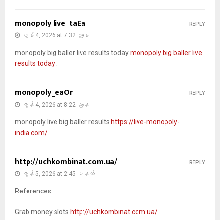
monopoly live_taEa
REPLY
ဇွန် 4, 2026 at 7:32 ညနေ
monopoly big baller live results today
monopoly big baller live
results today
.
monopoly_eaOr
REPLY
ဇွန် 4, 2026 at 8:22 ညနေ
monopoly live big baller results
https://live-monopoly-
india.com/
http://uchkombinat.com.ua/
REPLY
ဇွန် 5, 2026 at 2:45 မနက်
References:
Grab money slots
http://uchkombinat.com.ua/