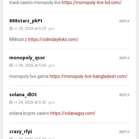
track casino monopoly live
https://monopoly-live-bd.com/
888starz_pkPt
REPLY
မေ 29, 2026 at 5:29 ညနေ
888satrz
https://colindaylinks.com/
monopoly_qsor
REPLY
မေ 29, 2026 at 5:30 ညနေ
monopoly live game
https://monopoly-live-bangladesh.com/
solana_dlOt
REPLY
မေ 29, 2026 at 5:42 ညနေ
solana krypto casino
https://solanagxy.com/
crazy_rfpi
REPLY