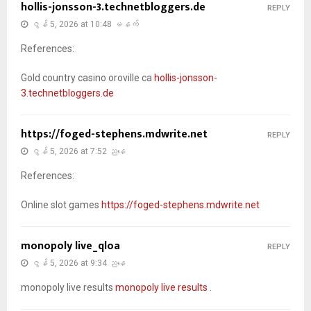
hollis-jonsson-3.technetbloggers.de
REPLY
ဇွန် 5, 2026 at 10:48 မနက်
References:
Gold country casino oroville ca
hollis-jonsson-
3.technetbloggers.de
https://foged-stephens.mdwrite.net
REPLY
ဇွန် 5, 2026 at 7:52 ညနေ
References:
Online slot games
https://foged-stephens.mdwrite.net
monopoly live_qloa
REPLY
ဇွန် 5, 2026 at 9:34 ညနေ
monopoly live results
monopoly live results
.