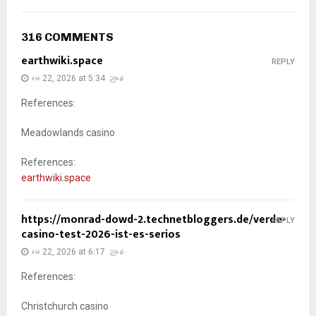
316 COMMENTS
earthwiki.space
REPLY
မေ 22, 2026 at 5:34 ညနေ
References:
Meadowlands casino
References:
earthwiki.space
https://monrad-dowd-2.technetbloggers.de/verde-
REPLY
casino-test-2026-ist-es-serios
မေ 22, 2026 at 6:17 ညနေ
References:
Christchurch casino