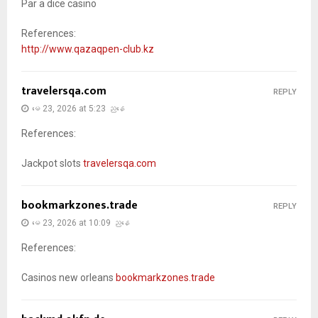
Par a dice casino
References:
http://www.qazaqpen-club.kz
travelersqa.com
REPLY
မေ 23, 2026 at 5:23 ညနေ
References:
Jackpot slots
travelersqa.com
bookmarkzones.trade
REPLY
မေ 23, 2026 at 10:09 ညနေ
References:
Casinos new orleans
bookmarkzones.trade