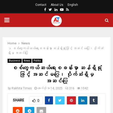
Contact
About Us
English
Facebook
Twitter
Linkedin
Youtube
Rss
PRIMARY
MENU
Home
News
စစ်တွေကယ်ဆယ်ရေးစခန်းမှာ ဆန်ရှိရုံဖြင့် အဆင်မပြေ၊ ပိုက်ဆံ
ရှိမှ အဆင်ပြေ
Business
News
Politic
စစ်တွေကယ်ဆယ်ရေးစခန်းမှာ ဆန်ရှိရုံ
ဖြင့် အဆင်မပြေ၊ ပိုက်ဆံရှိမှ
အဆင်ပြေ
by
Rakhita Times
အောက်တိုဘာ 14, 2025
316
1042
SHARE
0