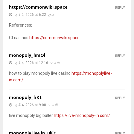
https://commonwiki.space
REPLY
ဇွန် 2, 2026 at 6:22 ညနေ
References:
Ct casinos
https://commonwiki.space
monopoly_hmOl
REPLY
ဇွန် 4, 2026 at 12:16 မနက်
how to play monopoly live casino
https://monopolylive-
in.com/
monopoly_lrKt
REPLY
ဇွန် 4, 2026 at 9:08 မနက်
live monopoly big baller
https://live-monopoly-in.com/
monopoly live in_ulEr
REPLY