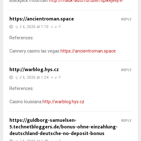
Blackjack mountain
http://madk-auto.ru/user/spikejelly9/
https://ancientroman.space
REPLY
ဇွန် 6, 2026 at 1:10 မနက်
References:
Cannery casino las vegas
https://ancientroman.space
http://warblog.hys.cz
REPLY
ဇွန် 6, 2026 at 1:24 မနက်
References:
Casino louisiana
http://warblog.hys.cz
https://guldborg-samuelsen-
REPLY
5.technetbloggers.de/bonus-ohne-einzahlung-
deutschland-deutsche-no-deposit-bonus