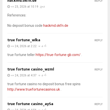
hackmd.okfn.de
REPLY
မေ 23, 2026 at 10:19 ညနေ
References:
No deposit bonus code
hackmd.okfn.de
true fortune_wlka
REPLY
မေ 24, 2026 at 2:22 မနက်
true fortune teller
https://true-fortune-gb.com/
.
true fortune casino_wzml
REPLY
မေ 24, 2026 at 4:37 မနက်
true fortune casino no deposit bonus free spins
http://www.truefortunecasinos.uk
.
true fortune casino_aySa
REPLY
မေ 24, 2026 at 4:56 မနက်