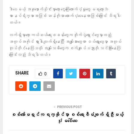
ဒါပေမယ့် အခုနောက်ပိုင်းမှာတော့ ငွေကြေးထောက်ပံ့မှုတွေ မရတော့ဘဲ
စားနပ်ရိက္ခာအဖြစ် ဆန်ကိုသာ ထောက်ပံ့ပေးနေတာဖြစ်ကြောင်း သိရပါ
တယ်။
လက်ရှိမှာတော့ ကယ်ဆယ်ရေးစခန်းတွေက တိုက်ပွဲရှောင်တွေမှာလည်း
အလုပ်အကိုင် ရှားပါးလျက်ရှိနေပြီး အမျိုးသားတွေဟာ ဝပ်ရှော့တွေမှာ အလုပ်
လုပ်ကိုင်နေကြသလို အမျိုးသမီးတွေက စက်ချုပ်ပညာကို သင်ကြားနေကြ
ကြောင်းလည်း သိရပါတယ်။
SHARE
0
PREVIOUS POST
စစ်ကော်မရှင်က ရက္ခိုင်မှာ စစ်ရေးစီမံချက် ရှိဦးမယ့်
ပုံ မပေါ်သေး