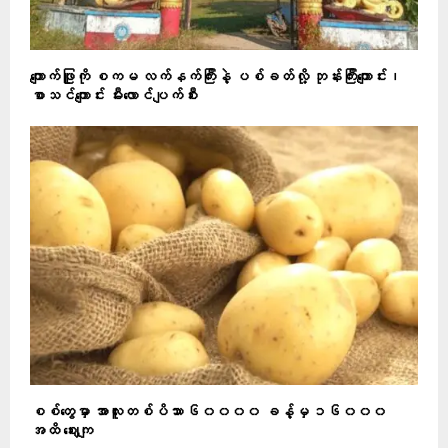
ကျောက်ဖြူကို စကမ လက်နက်ကြီးနဲ့ ပစ်ခတ်လို့ ဘုန်းကြီးကျောင်း၊
စာသင်ကျောင်း မီးလောင်ပျက်စီး
စစ်တွေမှာ အာလူးတစ်ပိဿာ ၆၀၀၀၀ ခန့်မှ ၁၆၀၀၀
အထိ ဈေးကျ