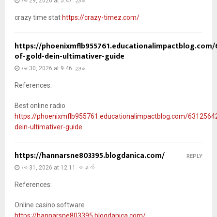
မေ 29, 2026 at 5:47 ညနေ
crazy time stat
https://crazy-timez.com/
https://phoenixmflb955761.educationalimpactblog.com/
of-gold-dein-ultimativer-guide
မေ 30, 2026 at 9:46 ညနေ
References:
Best online radio
https://phoenixmflb955761.educationalimpactblog.com/63125642
dein-ultimativer-guide
https://hannarsne803395.blogdanica.com/
REPLY
မေ 31, 2026 at 12:11 မနက်
References:
Online casino software
https://hannarsne803395.blogdanica.com/