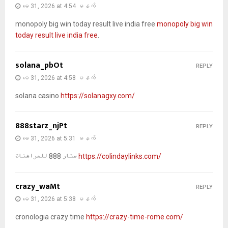
မေ 31, 2026 at 4:54 မနက်
monopoly big win today result live india free
monopoly big win
today result live india free
.
solana_pbOt
REPLY
မေ 31, 2026 at 4:58 မနက်
solana casino
https://solanagxy.com/
888starz_njPt
REPLY
မေ 31, 2026 at 5:31 မနက်
ستار 888 للمراهنات
https://colindaylinks.com/
crazy_waMt
REPLY
မေ 31, 2026 at 5:38 မနက်
cronologia crazy time
https://crazy-time-rome.com/