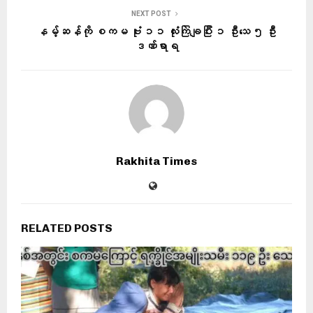
NEXT POST
နမ့်ဆန်ကို စကမ ဗုံး ၁၁ လုံးကြဲချပြီး ၁ ဦးသေ ၅ ဦး
ဒဏ်ရာရ
Rakhita Times
RELATED POSTS