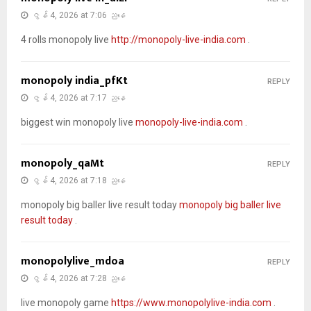
ဇွန် 4, 2026 at 7:06 ညနေ
4 rolls monopoly live
http://monopoly-live-india.com
.
monopoly india_pfKt
REPLY
ဇွန် 4, 2026 at 7:17 ညနေ
biggest win monopoly live
monopoly-live-india.com
.
monopoly_qaMt
REPLY
ဇွန် 4, 2026 at 7:18 ညနေ
monopoly big baller live result today
monopoly big baller live
result today
.
monopolylive_mdoa
REPLY
ဇွန် 4, 2026 at 7:28 ညနေ
live monopoly game
https://www.monopolylive-india.com
.