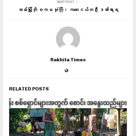
NEXT POST
အမ်းမြို့ကို စကမ ဗုံးကြဲ၊ ကလေးငယ်တဦး ဒဏ်ရာရ
Rakhita Times
RELATED POSTS