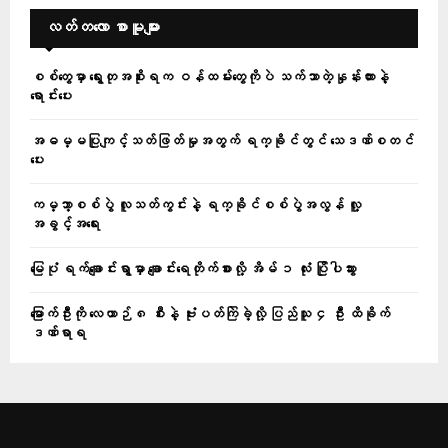
လတ်တ‌လော စာမူများ
စစ်တွေမှာ ရွေးတုအစိုးရက ဝန်ထမ်းတွေကိုပဲ သက်သာတဲ့နှုန်းထားနဲ့
ရောင်းပေး
အဓမ္မပြုကျင့်သတ်ဖြတ်မှုအတွက် ရက္ခိုင်တွင် သေဒဏ်စတင်
ပေး
ကမ္ဘာ့စစ်ပွဲ လူသတ်ကွင်းနဲ့ ရက္ခိုင်စစ်ပွဲအလွန် လူ့
အခွင့်အရေး
မြေပုံ ရက်ချောင်းရွာမှာ ချောင်းရေတိုက်စားလို့ အိမ် ၁ လုံး ပြိုပါသွား
မြောက်ဦးကို လေယာဉ် ၈ စီးနဲ့ ဗုံးပတ်ကြဲခဲ့လို့ ပြည်သူ ၄ ဦး ထိခိုက်
ဒဏ်ရာရ