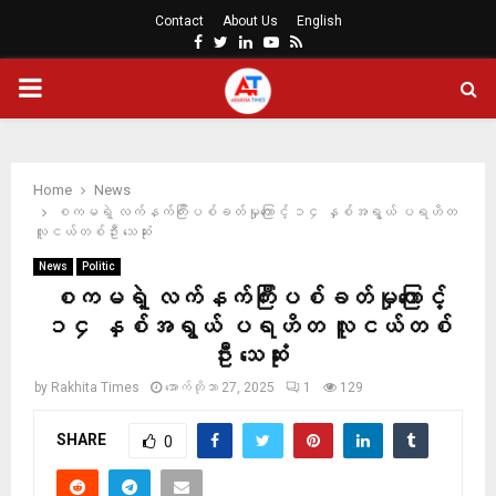
Contact
About Us
English
Facebook
Twitter
Linkedin
Youtube
Rss
PRIMARY
MENU
Home
News
စကမရဲ့ လက်နက်ကြီးပစ်ခတ်မှုကြောင့် ၁၄ နှစ်အရွယ် ပရဟိတ
လူငယ်တစ်ဦး သေဆုံး
News
Politic
စကမရဲ့ လက်နက်ကြီးပစ်ခတ်မှုကြောင့်
၁၄ နှစ်အရွယ် ပရဟိတ လူငယ်တစ်
ဦး သေဆုံး
by
Rakhita Times
အောက်တိုဘာ 27, 2025
1
129
SHARE
0