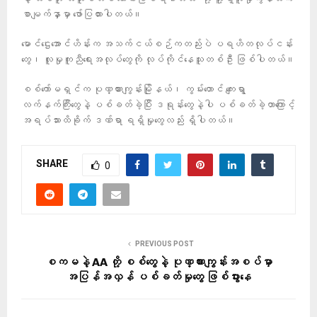
စာမျက်နှာမှာ ဖော်ပြထားပါတယ်။
မောင်ဌေးအောင်ဟိန်းက အသက်ငယ်စဉ်ကတည်းပဲ ပရဟိတလုပ်ငန်း
တွေ၊ လူမှုကူညီရေးအလုပ်တွေကို လုပ်ကိုင်နေသူတစ်ဦး ဖြစ်ပါတယ်။
စစ်ကော်မရှင်က ပုဏ္ဏားကျွန်းမြိုနယ်၊ ကွမ်းတောင် ကျေးရွာ
လက်နက်ကြီးတွေနဲ့ ပစ်ခတ်ခဲ့ပြီး ဒရုန်းတွေနဲ့ပါ ပစ်ခတ်ခဲ့တာကြောင့်
အရပ်သားထိခိုက် ဒဏ်ရာ ရရှိမှုတွေလည်း ရှိပါတယ်။
SHARE
0
PREVIOUS POST
စကမနဲ့ AA တို့ စစ်တွေနဲ့ ပုဏ္ဏားကျွန်းအစပ်မှာ
အပြန်အလှန် ပစ်ခတ်မှုတွေ ဖြစ်ပွားနေ