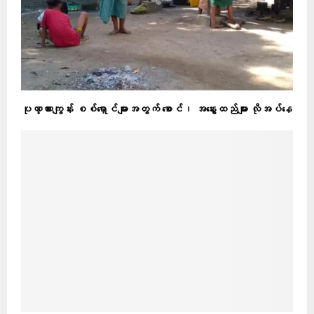
ပုဏ္ဏားကျွန်း စစ်ရှောင်များအတွက် စောင်၊ အနွေးထည်များ လိုအပ်နေ