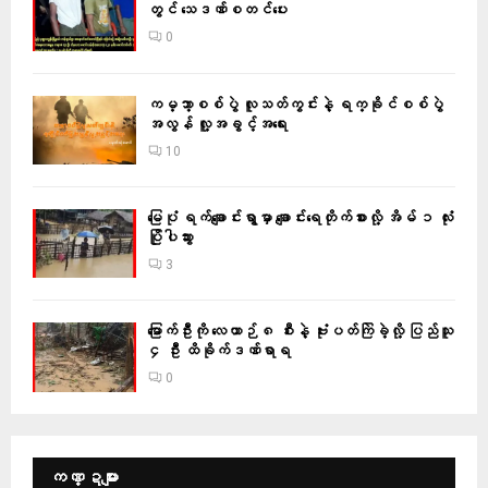
တွင် သေဒဏ်စတင်ပေး
0
ကမ္ဘာ့စစ်ပွဲ လူသတ်ကွင်းနဲ့ ရက္ခိုင်စစ်ပွဲ
အလွန် လူ့အခွင့်အရေး
10
မြေပုံ ရက်ချောင်းရွာမှာ ချောင်းရေတိုက်စားလို့ အိမ် ၁ လုံး
ပြိုပါသွား
3
မြောက်ဦးကို လေယာဉ် ၈ စီးနဲ့ ဗုံးပတ်ကြဲခဲ့လို့ ပြည်သူ
၄ ဦး ထိခိုက်ဒဏ်ရာရ
0
ကဏ္ဍများ