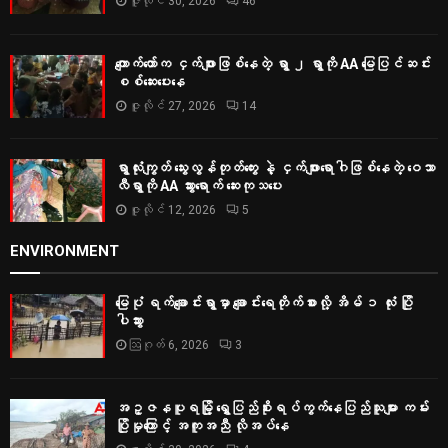
ဇူလိုင် 30, 2026
46
ကျောက်တော်က ငှက်ဖျားဖြစ်နေတဲ့ ရွာ ၂ ရွာကို AA မြေပြင်ဆင်း
စစ်‌ဆေးပေးနေ
ဇူလိုင် 27, 2026
14
ရွာလုံးကျွတ် သွေးလွန်တုတ်ကွေး နဲ့ ငှက်ဖျားရောဂါဖြစ်နေတဲ့ ဝေသာ
လီရွာကို AA သွားရောက် ဆေးကုသပေး
ဇူလိုင် 12, 2026
5
ENVIRONMENT
မြေပုံ ရက်ချောင်းရွာမှာ ချောင်းရေတိုက်စားလို့ အိမ် ၁ လုံး ပြို
ပါသွား
ဩဂုတ် 6, 2026
3
အဥ္ဇနပူရမြို့ ရွှေပြည်စိုးရပ်ကွက်နေပြည်သူများ ကမ်း
ပြိုမှုကြောင့် အကူအညီ လိုအပ်နေ