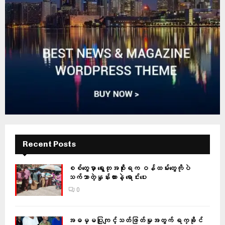
Recent Posts
စစ်တွေမှာ ရွေးတုအစိုးရက ဝန်ထမ်းတွေကိုပဲ
သက်သာတဲ့နှုန်းထားနဲ့ ရောင်းပေး
0
အဓမ္မပြုကျင့်သတ်ဖြတ်မှုအတွက် ရက္ခိုင်