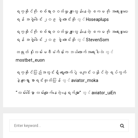
ရက္ခိုင်ကို စစ်ရာဇဝတ်မှု ကျူးလွန်နေတဲ့ စကမ ကို အရေးယူပေး
ရန် အဖွဲ့ပေါင်း ၂၀၉ ဖွဲ့ တောင်းဆို
တွင်
Hoseaplups
ရက္ခိုင်ကို စစ်ရာဇဝတ်မှု ကျူးလွန်နေတဲ့ စကမ ကို အရေးယူပေး
ရန် အဖွဲ့ပေါင်း ၂၀၉ ဖွဲ့ တောင်းဆို
တွင်
StevenSom
တရုတ် ပိုးလမ်းမစီမံကိန်းက ဘယ်လောက်အရေးပါလဲ
တွင်
mostbet_euon
ရက္ခိုင်ပြည်အတွင်းရှိ ရွေးကောက်ပွဲ မကျင်းပနိုင်တဲ့ ရပ်ကွက်
နဲ့ ကျေးရွာ စာရင်းထုတ်ပြန်
တွင်
aviator_moka
“လမ်းပေါ်မှာ လမ်းပျောက်နေတဲ့ နေ့ရက်များ”
တွင်
aviator_uiEn
S
e
a
S