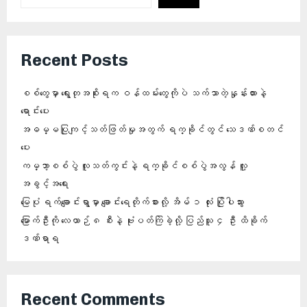
Recent Posts
စစ်တွေမှာ ရွေးတုအစိုးရက ဝန်ထမ်းတွေကိုပဲ သက်သာတဲ့နှုန်းထားနဲ့
ရောင်းပေး
အဓမ္မပြုကျင့်သတ်ဖြတ်မှုအတွက် ရက္ခိုင်တွင် သေဒဏ်စတင်
ပေး
ကမ္ဘာ့စစ်ပွဲ လူသတ်ကွင်းနဲ့ ရက္ခိုင်စစ်ပွဲအလွန် လူ့
အခွင့်အရေး
မြေပုံ ရက်ချောင်းရွာမှာ ချောင်းရေတိုက်စားလို့ အိမ် ၁ လုံး ပြိုပါသွား
မြောက်ဦးကို လေယာဉ် ၈ စီးနဲ့ ဗုံးပတ်ကြဲခဲ့လို့ ပြည်သူ ၄ ဦး ထိခိုက်
ဒဏ်ရာရ
Recent Comments