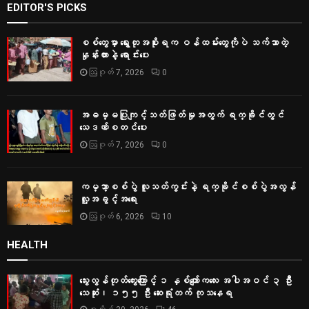
EDITOR'S PICKS
စစ်တွေမှာ ရွေးတုအစိုးရက ဝန်ထမ်းတွေကိုပဲ သက်သာတဲ့
နှုန်းထားနဲ့ ရောင်းပေး
ဩဂုတ် 7, 2026
0
အဓမ္မပြုကျင့်သတ်ဖြတ်မှုအတွက် ရက္ခိုင်တွင်
သေဒဏ်စတင်ပေး
ဩဂုတ် 7, 2026
0
ကမ္ဘာ့စစ်ပွဲ လူသတ်ကွင်းနဲ့ ရက္ခိုင်စစ်ပွဲအလွန်
လူ့အခွင့်အရေး
ဩဂုတ် 6, 2026
10
HEALTH
သွေးလွန်တုတ်ကွေးကြောင့် ၁ နှစ်ကျော်ကလေး အပါအဝင် ၃ ဦး
သေဆုံး၊ ၁၅၅ ဦး ဆေးရုံတက် ကုသနေရ