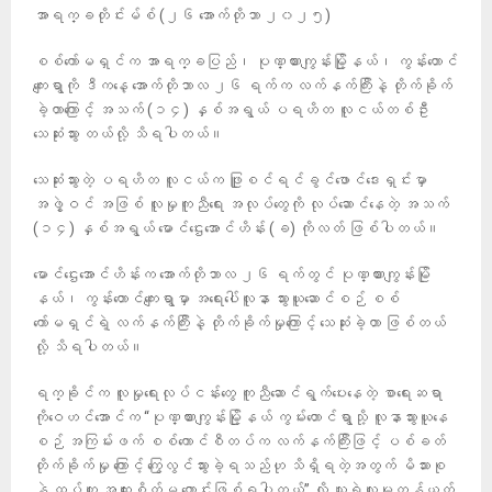
အာရက္ခတိုင်းမ်စ် (၂၆ အောက်တိုဘာ ၂၀၂၅)
စစ်ကော်မရှင်က အာရက္ခပြည်၊ ပုဏ္ဏားကျွန်းမြို့နယ်၊ ကွန်းတောင်
ကျေးရွာကို ဒီကနေ့ အောက်တိုဘာလ ၂၆ ရက်က လက်နက်ကြီးနဲ့ တိုက်ခိုက်
ခဲ့တာကြောင့် အသက် (၁၄) နှစ်အရွယ် ပရဟိတ လူငယ်တစ်ဦး
သေဆုံးသွား တယ်လို့ သိရပါတယ်။
သေဆုံးသွားတဲ့ ပရဟိတ လူငယ်က ဖြူစင်ရင်ခွင်ဖောင်ဒေးရှင်းမှာ
အဖွဲ့ဝင် အဖြစ် လူမှုကူညီရေး အလုပ်တွေကို လုပ်ဆောင်နေတဲ့ အသက်
(၁၄) နှစ်အရွယ် မောင်ဌေးအောင်ဟိန်း (ခ) ကိုလတ် ဖြစ်ပါတယ်။
မောင်ဌေးအောင်ဟိန်းက အောက်တိုဘာလ ၂၆ ရက်တွင် ပုဏ္ဏားကျွန်းမြို
နယ်၊ ကွန်းတောင်ကျေးရွာမှာ အရေးပေါ်လူနာ သွားယူဆောင်စဉ် စစ်
ကော်မရှင်ရဲ့ လက်နက်ကြီးနဲ့ တိုက်ခိုက်မှုကြောင့် သေဆုံးခဲ့တာ ဖြစ်တယ်
လို့ သိရပါတယ်။
ရက္ခိုင်က လူမှုရေးလုပ်ငန်းတွေ ကူညီဆောင်ရွက်ပေးနေတဲ့ စာရေးဆရာ
ကိုဝေဟင်အောင်က “ပုဏ္ဏားကျွန်းမြို့နယ် ကွမ်းတောင်ရွာသို့ လူနာသွားယူနေ
စဉ် အကြမ်းဖက် စစ်ကောင်စီတပ်က လက်နက်ကြီးဖြင့် ပစ်ခတ်
တိုက်ခိုက်မှု ကြောင့် ကြွေလွင်သွားခဲ့ရသည်ဟု သိရှိရတဲ့အတွက် မိသားစု
နဲ့ ထပ်တူ အထူးစိတ်မ ကောင်းဖြစ်ရပါတယ်” လို့ သူ့ရဲ့လူမှုကွန်ယက်