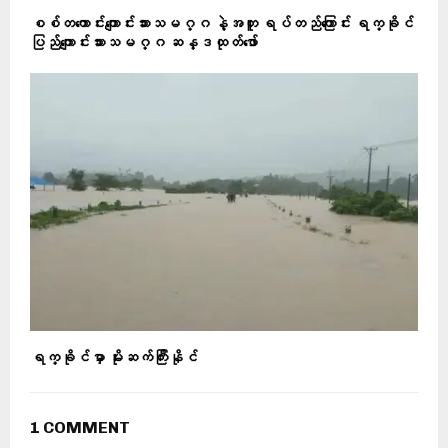
စစ်တကောင်းကျောင်းသားသမဂ္ဂ နဲ့အတူ ရပ်တည်ကြောင်း ရက္ခိုင်
ပြည်ကျောင်းသားသမဂ္ဂ ဆန္ဒထုတ်ဖော်
ရက္ခိုင်မှာ မိုးဆက်ကြီးနိုင်
1 COMMENT