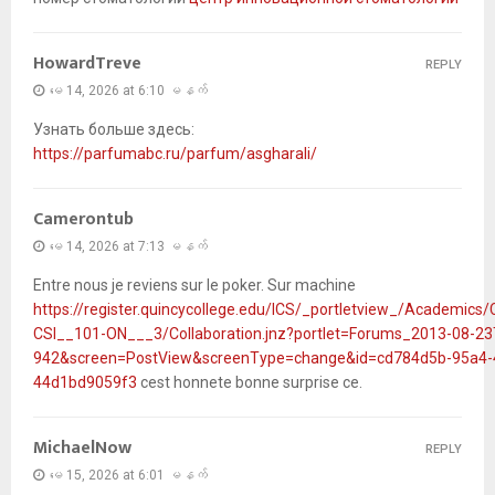
HowardTreve
REPLY
မေ 14, 2026 at 6:10 မနက်
Узнать больше здесь:
https://parfumabc.ru/parfum/asgharali/
Camerontub
မေ 14, 2026 at 7:13 မနက်
Entre nous je reviens sur le poker. Sur machine
https://register.quincycollege.edu/ICS/_portletview_/Academic
CSI__101-ON___3/Collaboration.jnz?portlet=Forums_2013-08-23
942&screen=PostView&screenType=change&id=cd784d5b-95a4-
44d1bd9059f3
cest honnete bonne surprise ce.
MichaelNow
REPLY
မေ 15, 2026 at 6:01 မနက်