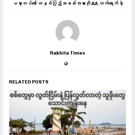
ဗမာ့တပ်တော် တနှစ်ပြည့်အခမ်းအနားကို AA တက်ရောက်ခဲ့
Rakhita Times
RELATED POSTS