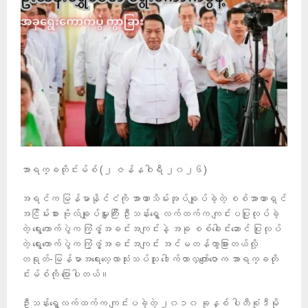
အာရက္ခတိုင်းမ်စ် (၂ ဇန်နဝါရီ ၂၀၂၆)
အရင်က မြန်မာနိုင်ငံကို အာဏာသိမ်းအုပ်ချုပ်ခဲ့တဲ့ စစ်အာဏာရှင်
အငြိမ်းစား ဗိုလ်ချုပ်မှူးကြီး ဦးသန်းရွှေ လက်ထက်က ကျင်းပပြုလုပ်ခဲ့
တဲ့ ရွေးကောက်ပွဲက ကြံ့ဖွံ့အခင်းအကျင်းနဲ့ အခု စစ်ခေါင်းဆောင် ပြုလုပ်
တဲ့ ရွေးကောက်ပွဲက ကြံ့ဖွံ့အခင်းအကျင်း အင်မတန်ကွာခြားတယ်လို့
တရုတ်-မြန်မာအရေး‌လေ့လာသုံးသပ်သူ ဒေါက်တာလှကျော်ဇောက အာရက္ခတို
င်းမ်စ်ကို ပြောပါတယ်။
ဦးသန်းရွှေလက်ထက်က ကျင်းပခဲ့တဲ့ ၂၀၁၀ ခုနှစ် ပါတီစုံဒီမို