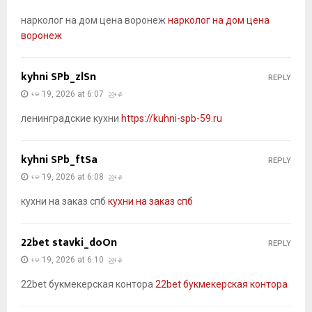
нарколог на дом цена воронеж
нарколог на дом цена
воронеж
kyhni SPb_zlSn
REPLY
မေ 19, 2026 at 6:07 ညနေ
ленинградские кухни
https://kuhni-spb-59.ru
kyhni SPb_ftSa
REPLY
မေ 19, 2026 at 6:08 ညနေ
кухни на заказ спб
кухни на заказ спб
22bet stavki_doOn
REPLY
မေ 19, 2026 at 6:10 ညနေ
22bet букмекерская контора
22bet букмекерская контора