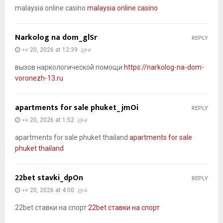
malaysia online casino
malaysia online casino
Narkolog na dom_glSr
REPLY
မေ 20, 2026 at 12:39 ညနေ
вызов наркологической помощи
https://narkolog-na-dom-
voronezh-13.ru
apartments for sale phuket_jmOi
REPLY
မေ 20, 2026 at 1:52 ညနေ
apartments for sale phuket thailand
apartments for sale
phuket thailand
22bet stavki_dpOn
REPLY
မေ 20, 2026 at 4:00 ညနေ
22bet ставки на спорт
22bet ставки на спорт