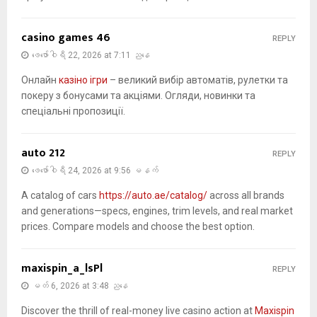
casino games 46
REPLY
ဖေ‌ဖော်ဝါရီ 22, 2026 at 7:11 ညနေ
Онлайн
казіно ігри
– великий вибір автоматів, рулетки та
покеру з бонусами та акціями. Огляди, новинки та
спеціальні пропозиції.
auto 212
REPLY
ဖေ‌ဖော်ဝါရီ 24, 2026 at 9:56 မနက်
A catalog of cars
https://auto.ae/catalog/
across all brands
and generations—specs, engines, trim levels, and real market
prices. Compare models and choose the best option.
maxispin_a_lsPl
REPLY
မတ် 6, 2026 at 3:48 ညနေ
Discover the thrill of real-money live casino action at
Maxispin