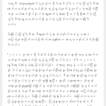
ကရေစီ အထွေထွေရွေးကောက်ပွဲတုန်းက ဦးသိန်းစိန်ပါဝင်တဲ့ ကြံ့ဖွံ့ပါတီဟာ
နောက်တလှမ်းဆုတ်ရမယ်ဆိုတဲ့ ရည်ရွယ်ချက်နဲ့ ကျင်းပခဲ့တာဖြစ်ပြီး
အခု မင်းအောင်လှိုင်လုပ်တဲ့ ရွေးကောက်ပွဲမှာတော့ ဦးခင်ရီဦးဆောင်တဲ့ ကြံ့
ဖွံ့ပါတီဟာ ရှေ့တလှမ်းတက်ဖို့ လုပ်တဲ့ပွဲဖြစ်တယ်လို့ သူက ပြောပါ
တယ်။
ဒါကြောင့် ကြံ့ဖွံ့ပါတီဟာ ဒီရွေးကောက်ပွဲမှာ ဘာအတိုက်အခံမှ မထားပဲ
အပြတ်ချတာဖြစ်တယ်လို့ ဒေါက်တာလှကျော်ဇောက အာရက္ခတိုင်းမ်စ်ကို ပြော
ပါတယ်။
“၂၀၁၀ တုန်းက ဦးသိန်းစိန်တို့ ခေတ်တုန်းက သူတို့အနေနဲ့ နောက်တ
လှမ်းဆုတ်ရတော့မယ်လို့ ရည်ရွယ်ပြီး လုပ်တဲ့ပွဲ။ အဲဒါက ၂၀၀၇
ရွှေဝါရောင်တော်လှန်ရေး ဖြစ်လိုက်လို့။ သံဃာတွေ ဘာတွေနဲ့ ပတ်သက်ပြီး သူ
တို့ သိပ်နာမည်ပျက်သွားလို့ နောက်ဆုတ်ပြီးတော့ ယူနီဖောင်းတွေ ချွတ်ပြီးတော့ သူ
တို့ နောက်တလှမ်းဆုတ်ဖို့ ရည်ရွယ်တဲ့ပွဲ။ ဒီမှာကတော့ သူတို့ ရှေ့တလှမ်း
တက်ဖို့လုပ်တဲ့ပွဲ လုံးဝကို ကွာခြားသွားပြီ။ တူကို မတူတော့တာ။ ဟိုတုန်း
ကတော့ သူတို့ ပျော့ပျော့ပြောင်းပြောင်းနဲ့ အတိုက်အခံတွေကို တဖြေးဖြေး ဆွဲသွင်းမယ်
ဆိုတဲ့ဟာနဲ့ အခုဒီမှာကတော့ ဘာအတိုက်အခံမှ မထားတော့ဘူး အပြတ်ကို ချ
တော့မယ်ဆိုတဲ့ပွဲ။ ဒါကြောင့် တော်တော်ကို ကွာသွားပါတယ်။ အခြေခံကအစ။
ပြည်သူလူထုကလည်း ကွာသွားပြီ။ ပြည်သူလူထုက ဟိုခေတ်တုန်းက ဒီ