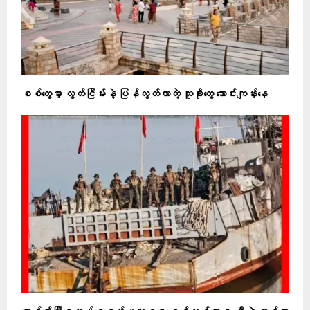
စစ်တွေမှာ လွတ်ငြိမ်းနဲ့ ပြန်လွတ်လာတဲ့ သူခိုးတွေ သောင်းကျန်းနေ