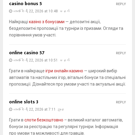
casino bonus 5
REPLY
ဖေ‌ဖော်ဝါရီ 22, 2026 at 10:48 မနက်
Найкращі
казіно з бонусами
— депозитні акції,
бездепозитні пропозиції та турніри із призами. Огляди та
порівняння умов участі.
online casino 57
REPLY
ဖေ‌ဖော်ဝါရီ 22, 2026 at 10:51 မနက်
Грати в найкраще
ігри онлайн казино
— широкий вибір
автоматів та настільних ігор, вітальні бонуси та спеціальні
пропозиції. Дізнайтеся про умови участі та актуальні акції.
online slots 3
REPLY
ဖေ‌ဖော်ဝါရီ 22, 2026 at 7:11 ညနေ
Грати в
слоти безкоштовно
– великий каталог автоматів,
бонуси за реєстрацію та регулярні турніри. Інформація
про умови та можливості для гравців.