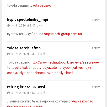
toyota сервис
toyota сервис
kypit spectehniky_jmpi
REPLY
မေ 18, 2026 at 9:37 ညနေ
купить технику Вольво
http://tech-group.com.ua
toiota servis_sfmn
REPLY
မေ 19, 2026 at 3:31 မနက်
тойота сервис
http://www.techautoport.ru/news/sezonnoe-
to-toyota-kakie-raboty-obyazatelno-vypolnyat-vesnoy-i-
osenyu-dlya-nadezhnosti-avtomobilya.html
reiting kripto BK_axsi
REPLY
မေ 19, 2026 at 4:50 မနက်
Лучшие крипто букмекерские конторы
Лучшие крипто
букмекерские конторы