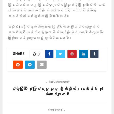
မြို့နယ်ပေါင်း ၁၀၂ မြို့နယ်မှာ ကျင်းပပြုလုပ်ခဲ့ပြီး လူပေါင်း ၆ သန်း
ကျော် ဆန္ဒမဲ လာပေးတယ်လို့ စစ်ကော်မရှင်ရဲ့ သတင်းပြန်ကြားရေး
တာဝန်ခံ ဇော်မင်းထွန်းက ပြောဆိုထားပါတယ်။
အပိုင်း (၁) မဲရလဒ်တွေမှာတော့ ကြံ့ဖွံ့ပါတီဟာ ကြိုတင်မဲတွေကြောင့် မဲ
အသာစီးရပြီး အနိုင်ရရှိသွားတာ ဖြစ်တယ်လို့ နိုင်ငံရေးပါတီတွေအကြား
ပြောဆိုဝေဖန်မှုတွေဟာလည်း ထွက်ပေါ်လာနေတာပါ။
SHARE
0
PREVIOUS POST
သံတွဲမြို့ပေါ် ဗုံးကြဲခံရမှု လူ ၃ ဦး ထိခိုက်၊ နေအိမ် ၆ လုံး
မီးလောင်ပျက်စီး
NEXT POST