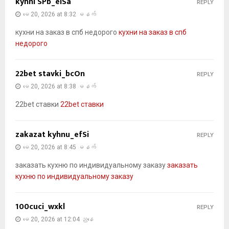
kyhni SPb_eiSa
REPLY
မေ 20, 2026 at 8:32 မနက်
кухни на заказ в спб недорого
кухни на заказ в спб
недорого
22bet stavki_bcOn
REPLY
မေ 20, 2026 at 8:38 မနက်
22bet ставки
22bet ставки
zakazat kyhnu_efSi
REPLY
မေ 20, 2026 at 8:45 မနက်
заказать кухню по индивидуальному заказу
заказать
кухню по индивидуальному заказу
100cuci_wxkl
REPLY
မေ 20, 2026 at 12:04 ညနေ