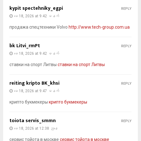
kypit spectehniky_egpi
REPLY
မေ 18, 2026 at 9:42 မနက်
продажа спецтехники Volvo
http://www.tech-group.com.ua
bk Litvi_rmPt
REPLY
မေ 18, 2026 at 9:42 မနက်
ставки на спорт Литвы
ставки на спорт Литвы
reiting kripto BK_khsi
REPLY
မေ 18, 2026 at 9:47 မနက်
крипто букмекеры
крипто букмекеры
toiota servis_smmn
REPLY
မေ 18, 2026 at 12:38 ညနေ
сервис тойота в москве
сервис тойота в москве