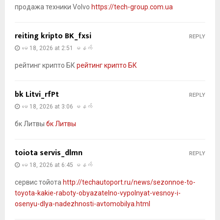
продажа техники Volvo
https://tech-group.com.ua
reiting kripto BK_fxsi
REPLY
မေ 18, 2026 at 2:51 မနက်
рейтинг крипто БК
рейтинг крипто БК
bk Litvi_rfPt
REPLY
မေ 18, 2026 at 3:06 မနက်
бк Литвы
бк Литвы
toiota servis_dlmn
REPLY
မေ 18, 2026 at 6:45 မနက်
сервис тойота
http://techautoport.ru/news/sezonnoe-to-
toyota-kakie-raboty-obyazatelno-vypolnyat-vesnoy-i-
osenyu-dlya-nadezhnosti-avtomobilya.html