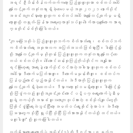
အရင် ဦးသိန်းစိန်လက်ထက်ကတော့ ပြည်သူလူထုဟာ စစ်တပ်အပေါ်
မျှော်လင့်ချက် တစုံတရာ ရှိခဲ့သေးပေမယ့် အခု ၂၀၂၁ နောက်ပိုင်း
အခင်းအကျင်းမှာတော့ လူထုက စစ်တပ်အပေါ် ဘာမျှော်လင့်ချက်မှ မရှိ
တော့ဘူးလို့ တရုတ်-မြန်မာအရေး‌လေ့လာသုံးသပ်သူ ဒေါက်တာလှကျော်ဇောက အာရ
က္ခတိုင်းမ်စ်ကို ပြောပါတယ်။
“ကျမပြောသလိုပဲ ပြည်သူလူထုဘက်က စိတ်ဓာတ်ရော၊ စစ်တပ်ဘက်
က စိတ်ဓာတ်ရော အခုကာလက အပြတ်အသတ် ဖြစ်သွားပြီ။ ဒါကြောင့်မို့
လို့ ဘာမျှော်လင့်ချက်မှ ဟိုတုန်း ပြည်သူလူထုက တစုံတရာ မျှော်လင့်သေး
တယ် စစ်တပ်ကို။ ဒေါ်အောင်ဆန်းစုကြည်ကိုယ်တိုင်က အမျိုးသား
ရင်ကြားစေ့ရေး ဘာရေးနဲ့ နောက်ပိုင်းဝင်လာတဲ့အခါမှာ လူထုက စစ်တပ်
အပေါ်မှာ ဒီလောက်မပြတ်သားဘူး။ ဒီလောက်မမုန်းတီးဘူး။ စစ်တပ်က
ပြန်လှည့်ကောင်း လှည့်လာနိုင်တယ်။ အဲဒီဟာကို ပြည်သူလူထုက
မျှော်လင့်ချက် ရှိခဲ့သေးတယ်။ ဒီမှာကတော့ လုံးဝမရှိတော့ဘူး။ ဒါကြောင့်မို့
လို့ ကြံ့ဖွံ့ကလည်း သူတို့အချင်းချင်းတောင် ပဋိပက္ခရွေးကောက်ပွဲနီးမှ
သူ့ရဲ့ တကယ့်ကို အမာခံ သူသဘောကျ လုပ်ထားတဲ့ စစ်ဗိုလ်ချုပ်တွေကို
ကြံ့ခိုင်ဖွံ့ဖြိုးရေးထဲသွင်းပြီးတော့ အမတ်ဝင်ရွေးခိုင်းခဲ့တာပဲ။ အဲဒီတော့
ပြဿနာတွေက ပိုပြီး ရှုပ်ပြီး ပိုပြီး ပြတ်သားလာနိုင်တယ်လို့ ထင်တယ်။
မတူပါဘူး” လို့ သူက ပြောပါတယ်။
လက်ရှိမှာတော့ ရွေးကောက်ပွဲ အပိုင်း (၁) ကို ဒီဇင်ဘာ၂၈ ရက်က