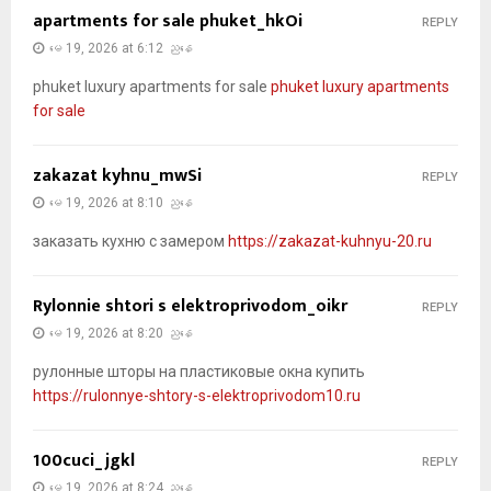
apartments for sale phuket_hkOi
REPLY
မေ 19, 2026 at 6:12 ညနေ
phuket luxury apartments for sale
phuket luxury apartments
for sale
zakazat kyhnu_mwSi
REPLY
မေ 19, 2026 at 8:10 ညနေ
заказать кухню с замером
https://zakazat-kuhnyu-20.ru
Rylonnie shtori s elektroprivodom_oikr
REPLY
မေ 19, 2026 at 8:20 ညနေ
рулонные шторы на пластиковые окна купить
https://rulonnye-shtory-s-elektroprivodom10.ru
100cuci_jgkl
REPLY
မေ 19, 2026 at 8:24 ညနေ