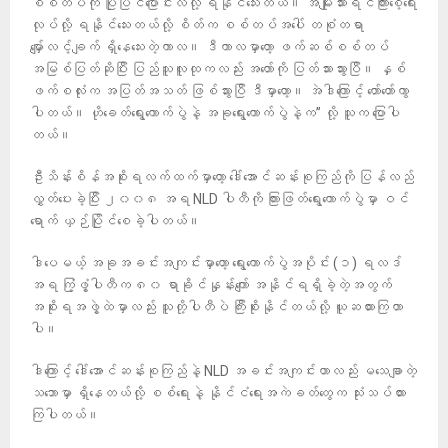
စစ်တပ်ကို ပြုပြင်ပြောင်းလဲလို့ ရနိုင်သေးတယ်။ အမျိုးသားရင်ကြားစေ့ရေး
လုပ်လို့ ရနိုင်သေးတယ်လို့ စိတ်က စစ်တပ်အပေါ် တစုံတရာ
မျှော်လင့်ချက် ရှိနေသေးတဲ့ကာလ။ ဒီကာလမှာတော့ ဖက်ဆစ်စစ်တပ်
အမြစ်ပြတ်ဆိုပြီး ပြည်သူလူထုကလည်း အတော်ကို ပြတ်သားသွားပြီ။ နှစ်
ဖက်စလုံးက အပြတ်အသတ် ဖြစ်သွားပြီ ဒီမှာတော့။ အဲဒါကြောင့် တော်တော်ကွာ
ပါတယ်။ ဟိုခေတ်ရွေးကောက်ပွဲနဲ့ အခုရွေးကောက်ပွဲနဲ့က” လို့ သူက ပြောပါ
တယ်။
ဦးသိန်းစိန်အစိုးရလက်ထက်မှာတော့ ဒေါ်အောင်ဆန်းစုကြည်ကို ပြန်လည်
လွှတ်ပေးခဲ့ပြီး ၂၀၀၈ အရ NLD ပါတီကို ကြားဖြတ်ရွေးကောက်ပွဲမှာ ဝင်
ရောက် ယှဉ်ပြိုင်စေခဲ့ပါတယ်။
ဒါပေမယ့် အခုအခင်းအကျင်းမှာတော့ ရွေးကောက်ပွဲအပိုင်း (၁) ရလဒ်
အရ ကြံ့ဖွံ့ပါတီက ၈၀ ရာခိုင်နှုန်းကျော် အနိုင်ရရှိခဲ့တဲ့အတွက်
အစိုးရအဖွဲ့ထဲမှာလည်း သူတို့ပါတီပဲ ကြီးစိုးနိုင်တယ်လို့ ယူဆထားကြတာ
ပါ။
ဒါကြောင့် ဒေါ်အောင်ဆန်းစုကြည်နဲ့ NLD အခင်းအကျင်းဟာလည်း မသေချာတဲ့
သဘောမှာ ရှိနေတယ်လို့ စစ်ရေးနဲ့ နိုင်ငံရေးအကဲခတ်တွေက သုံးသပ်ထား
ကြပါတယ်။