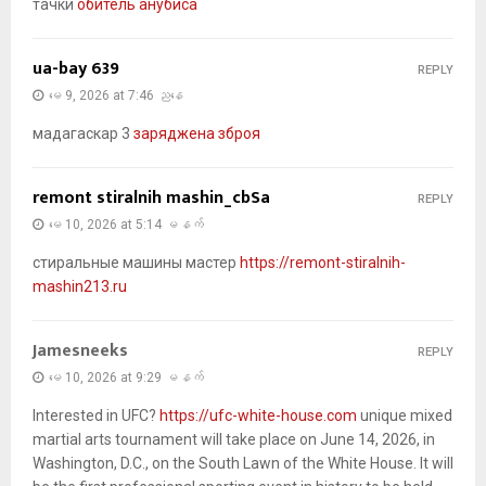
тачки
обитель анубиса
ua-bay 639
REPLY
မေ 9, 2026 at 7:46 ညနေ
мадагаскар 3
заряджена зброя
remont stiralnih mashin_cbSa
REPLY
မေ 10, 2026 at 5:14 မနက်
стиральные машины мастер
https://remont-stiralnih-
mashin213.ru
Jamesneeks
REPLY
မေ 10, 2026 at 9:29 မနက်
Interested in UFC?
https://ufc-white-house.com
unique mixed
martial arts tournament will take place on June 14, 2026, in
Washington, D.C., on the South Lawn of the White House. It will