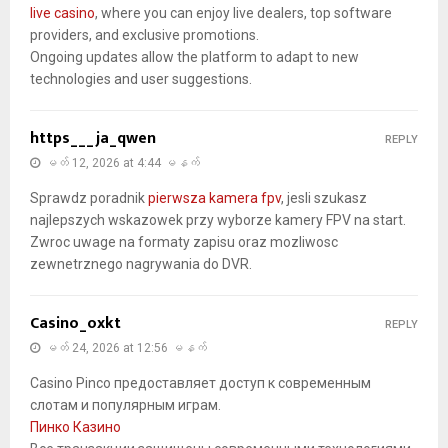
live casino
, where you can enjoy live dealers, top software
providers, and exclusive promotions.
Ongoing updates allow the platform to adapt to new
technologies and user suggestions.
https___ja_qwen
REPLY
မတ် 12, 2026 at 4:44 မနက်
Sprawdz poradnik
pierwsza kamera fpv
, jesli szukasz
najlepszych wskazowek przy wyborze kamery FPV na start.
Zwroc uwage na formaty zapisu oraz mozliwosc
zewnetrznego nagrywania do DVR.
Casino_oxkt
REPLY
မတ် 24, 2026 at 12:56 မနက်
Casino Pinco предоставляет доступ к современным
слотам и популярным играм.
Пинко Казино