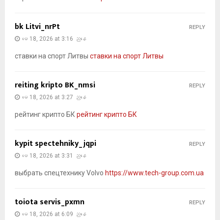
bk Litvi_nrPt
REPLY
မေ 18, 2026 at 3:16 ညနေ
ставки на спорт Литвы
ставки на спорт Литвы
reiting kripto BK_nmsi
REPLY
မေ 18, 2026 at 3:27 ညနေ
рейтинг крипто БК
рейтинг крипто БК
kypit spectehniky_jqpi
REPLY
မေ 18, 2026 at 3:31 ညနေ
выбрать спецтехнику Volvo
https://www.tech-group.com.ua
toiota servis_pxmn
REPLY
မေ 18, 2026 at 6:09 ညနေ