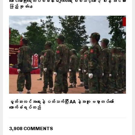
တောင်မော်ကြီးရေတပ်စခန်းမကျစေရေး စစ်သင်္ဘော ၃ စီးနဲ့ အင်အား
ဖြည့် ခုခံနေ
မွတ်ဆလင်အရေးနဲ့ ပတ်သက်ပြီး AA နဲ့အတူ ဗမာ့တပ်တော်
ထောက်ခံရပ်တည်
3,908 COMMENTS