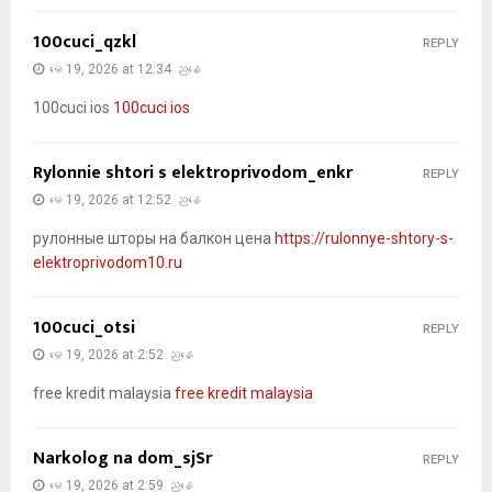
100cuci_qzkl
REPLY
မေ 19, 2026 at 12:34 ညနေ
100cuci ios
100cuci ios
Rylonnie shtori s elektroprivodom_enkr
REPLY
မေ 19, 2026 at 12:52 ညနေ
рулонные шторы на балкон цена
https://rulonnye-shtory-s-
elektroprivodom10.ru
100cuci_otsi
REPLY
မေ 19, 2026 at 2:52 ညနေ
free kredit malaysia
free kredit malaysia
Narkolog na dom_sjSr
REPLY
မေ 19, 2026 at 2:59 ညနေ