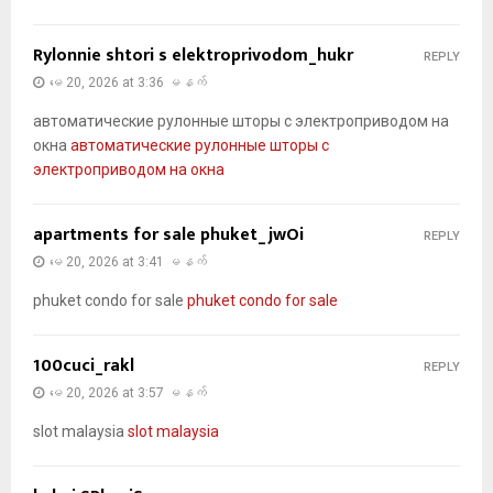
Rylonnie shtori s elektroprivodom_hukr
REPLY
မေ 20, 2026 at 3:36 မနက်
автоматические рулонные шторы с электроприводом на
окна
автоматические рулонные шторы с
электроприводом на окна
apartments for sale phuket_jwOi
REPLY
မေ 20, 2026 at 3:41 မနက်
phuket condo for sale
phuket condo for sale
100cuci_rakl
REPLY
မေ 20, 2026 at 3:57 မနက်
slot malaysia
slot malaysia