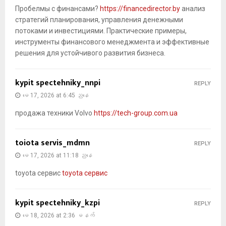
Пробелмы с финансами?
https://financedirector.by
анализ
стратегий планирования, управления денежными
потоками и инвестициями. Практические примеры,
инструменты финансового менеджмента и эффективные
решения для устойчивого развития бизнеса.
kypit spectehniky_nnpi
REPLY
မေ 17, 2026 at 6:45 ညနေ
продажа техники Volvo
https://tech-group.com.ua
toiota servis_mdmn
REPLY
မေ 17, 2026 at 11:18 ညနေ
toyota сервис
toyota сервис
kypit spectehniky_kzpi
REPLY
မေ 18, 2026 at 2:36 မနက်