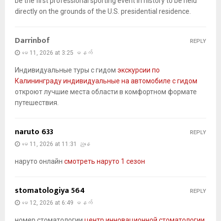
be the first professional sporting event in history to be held
directly on the grounds of the U.S. presidential residence.
Darrinbof
REPLY
မေ 11, 2026 at 3:25 မနက်
Индивидуальные туры с гидом
экскурсии по
Калининграду индивидуальные на автомобиле с гидом
откроют лучшие места области в комфортном формате
путешествия.
naruto 633
REPLY
မေ 11, 2026 at 11:31 ညနေ
наруто онлайн
смотреть наруто 1 сезон
stomatologiya 564
REPLY
မေ 12, 2026 at 6:49 မနက်
номер стоматологии
центр инновационной стоматологии