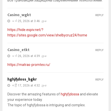
Все транзакции защищены современными технологиями.
Casino_wgkt
REPLY
မတ် 25, 2026 at 3:46 ညနေ
https://hide.espiv.net/?
https://sites.google.com/view/shelbycruz24/home
Casino_etkt
REPLY
မတ် 26, 2026 at 4:39 ညနေ
https://matras-promtex.ru/
hghjfjdoss_bgkr
REPLY
ဧပြီ 17, 2026 at 4:32 ညနေ
Discover the amazing features of
hghjfjdossa
and elevate
your experience today.
The topic of hghjfjdossa is intriguing and complex.