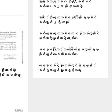
သွားရောဂါသည် ၁၈၀ ကို AA စမ်းသပ်
စစ်ဆေး၊ ၁၂၀ ကို ကုသပေးခဲ့
သာပေါင်းကို ရွေတုအစိုးရ ဗုံးကြဲလို့ ရက္ခိုင်
စစ်ရှောင် ၂ ဦး သေဆုံး
စစ်တွေမှာ ရွေးတုအစိုးရက ဝန်ထမ်းတွေကိုပဲ
သက်သာတဲ့နှုန်းထားနဲ့ ရောင်းပေး
အဓမ္မပြုကျင့်သတ်ဖြတ်မှုအတွက် ရက္
ခိုင်တွင် သေဒဏ်စတင်ပေး
ကမ္ဘာ့စစ်ပွဲ လူသတ်ကွင်းနဲ့ ရက္ခိုင်
ဆောင်တဲ့
စစ်ပွဲအလွန် လူ့အခွင့်အရေး
ြောင်း သဝဏ်လွှာ
REPLY