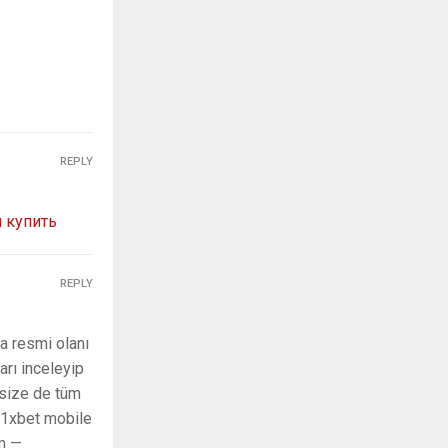
REPLY
 купить
REPLY
a resmi olanı
arı inceleyip
 size de tüm
: 1xbet mobile
im —