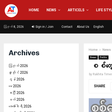
HOME
NEWS
ARTICELS
LIFE STY
ဩဂုတ် 8, 2026
Sign in / Join
Contact
About Us
English
Home
News
Archives
News
Politic
စစ်တွေ
ဩဂုတ် 2026
ဇူလိုင် 2026
by
Rakhita Time
ဇွန် 2026
SHARE
မေ 2026
ဧပြီ 2026
မတ် 2026
ဖေ‌ဖော်ဝါရီ 2026