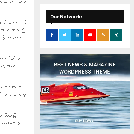
း မရှိတော့ဘူး
r
c
E
h
Our Networks
f
အဲဒီရက္ခိုင်
A
o
 နောက် လာလည်း
r
R
လို့ စစ်တွေ
:
C
ခတပ်တော် က
H
ှေ့တာတွေ
္ခတပ်တော် က
န် ပစ်ခတ်မှု
တွေမြို့
ာင်နေတာလည်း