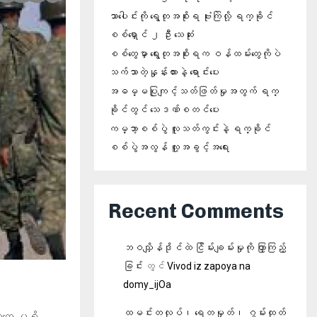
သာပေါင်းကို ရွေတုအစိုးရ ဗုံးကြဲလို့ ရက္ခိုင်
စစ်ရှောင် ၂ ဦး သေဆုံး
စစ်တွေမှာ ရွေးတုအစိုးရက ဝန်ထမ်းတွေကိုပဲ
သက်သာတဲ့နှုန်းထားနဲ့ ရောင်းပေး
အဓမ္မပြုကျင့်သတ်ဖြတ်မှုအတွက် ရက္
ခိုင်တွင် သေဒဏ်စတင်ပေး
ကမ္ဘာ့စစ်ပွဲ လူသတ်ကွင်းနဲ့ ရက္ခိုင်
စစ်ပွဲအလွန် လူ့အခွင့်အရေး
Recent Comments
ဘဝသျှိန်ဒိုင်ထဲ ငြိမ်းချမ်းမှုကို ဟြှာကြည့်
ခြင်း
တွင်
Vivod iz zapoya na
domy_ijOa
ထမင်းတလုပ်၊ ရေတမှုတ်၊ ဂွမ်းထုတ်
းတွေ မရှိ