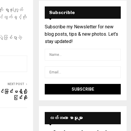
ရွာလုံးကျွတ်
Subscrible
င်ထွက်ခွင့်ကို
Subscribe my Newsletter for new
blog posts, tips & new photos. Let's
ဲဖြစ်ပွားတဲ့
stay updated!
NEXT POST
င်ခြင်းမရှိလို့
ငြင်းဆို
လတ်တ‌လော စာမူများ