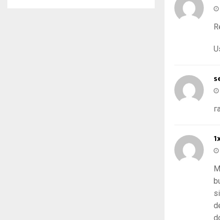
R
U
s
г
1
M
b
s
d
d