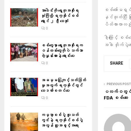
စစ်ကော်မရှင်ဟ
သာပေါင်းကို ရွေတုအစိုးရ
ဗုံးကြဲလို့ ရက္ခိုင်စစ်
နှင်ထုတ်ပြီး မ
ရှောင် ၂ ဦး သေဆုံး
ပိတ်ထားတာလည
0
ဒါ့ကြောင့် စစ
အခါ တိုက်ပွဲရ
စစ်တွေမှာ ရွေးတုအစိုးရက
ဝန်ထမ်းတွေကိုပဲ သက်သာ
တဲ့နှုန်းထားနဲ့ ရောင်းပေး
SHARE
0
အဓမ္မပြုကျင့်သတ်ဖြတ်
PREVIOUS POST
မှုအတွက် ရက္ခိုင်တွင်
သေဒဏ်စတင်ပေး
ပလက်ဝတွင် ယ
FDA စစ်ဆေး
0
ကမ္ဘာ့စစ်ပွဲ လူသတ်
ကွင်းနဲ့ ရက္ခိုင်စစ်ပွဲ
အလွန် လူ့အခွင့်အရေး