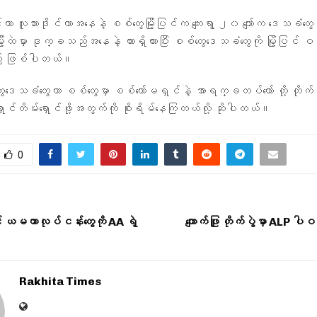
ာ လူသားဒိုင်ကာအနေနဲ့ စစ်တွေမြို့ပြင်က ကျေးရွာ ၂၀ ကျော်က ဒေသခံတွေကို 
ြို့ထဲမှာ ဒုက္ခသည်အနေနဲ့ ထားရှိထားပြီး စစ်တွေဒေသခံတွေကို မြို့ပြင် ဝ
်း ဖြစ်ပါတယ်။
်တွေဒေသခံတွေဟာ စစ်တွေမှာ စစ်ကော်မရှင်နဲ့ အာရက္ခတပ်တော် တို့ တိုက်ပွ
ှောင်တိမ်းရှောင်ဖို့အတွက်ကို စိုးရိမ်နေကြတယ်လို့ ဆိုပါတယ်။
0
မကာလုပ်ငန်းတွေကို AA ရဲ့
ကျောက်ဖြူ တိုက်ပွဲမှာ ALP ပါဝ
Rakhita Times