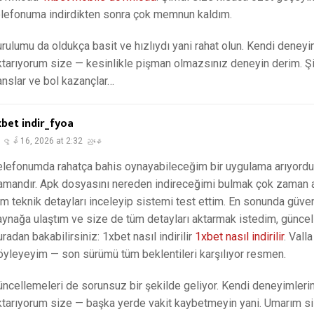
elefonuma indirdikten sonra çok memnun kaldım.
urulumu da oldukça basit ve hızlıydı yani rahat olun. Kendi deneyi
ktarıyorum size — kesinlikle pişman olmazsınız deneyin derim. Ş
anslar ve bol kazançlar…
xbet indir_fyoa
ဇွန် 16, 2026 at 2:32 ညနေ
elefonumda rahatça bahis oynayabileceğim bir uygulama arıyord
amandır. Apk dosyasını nereden indireceğimi bulmak çok zaman 
üm teknik detayları inceleyip sistemi test ettim. En sonunda güveni
aynağa ulaştım ve size de tüm detayları aktarmak istedim, güncel 
radan bakabilirsiniz: 1xbet nasıl indirilir
1xbet nasıl indirilir
. Vall
öyleyeyim — son sürümü tüm beklentileri karşılıyor resmen.
üncellemeleri de sorunsuz bir şekilde geliyor. Kendi deneyimleri
ktarıyorum size — başka yerde vakit kaybetmeyin yani. Umarım 