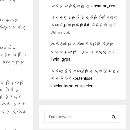
တစ်ခု အလိုရှိသည်
တွင်
aviator_xest
နပခဌာနချုပ် နဲ့ ရှစ်မိုင်ကျော်အကွာက
ေ့မှာလည်း
မဲတောင်ဗျူဟာကုန်းကို AA သိမ်းပိုက်
တွင်
်တွေဒေသခံတွေ
Williamvok
ကျောက်နီမော်ကို စစ်ကောင်စီဗုံးကြဲ ပြည်သူ
ာရောက်ရာ
၄၀ခန့် သေဆုံး၊ ၂၀ ဒဏ်ရာရ
တွင်
မယ့်လည်း ပြီးခဲ့
1win_gypa
မတွေ့ရဘူးလို့
စစ်တွေ ပွိုင့်ကမ်းခြေကို ၃ ရက် ပြန်ဖွင့်
ပေးမယ်
တွင်
kostenlose
် ဟိုနေ့ကဆို
spielautomaten spielen
။ အဲဒီမှာ
ိုလို့ရှိရင်
းတစီး နှစ်စီး
၆ ရက် ၇ ရက်နေ့
S
e
a
S