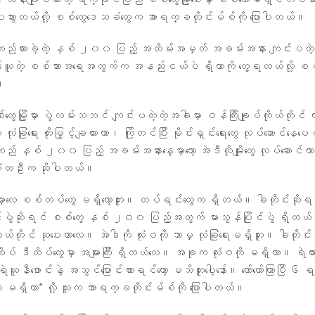
ါးသွားတယ်လို့ စစ်တွေဒေသခံတွေက အာရက္ခတိုင်းမ်စ်ကို ပြောပါတယ်။
ို တည်ထားခဲ့တဲ့ နှစ် ၂၀၀ ပြည့် အထိမ်းအမှတ် အခမ်းအနား ကျင်းပတဲ့န
ဝန်ယူတဲ့ စစ်သားအရေအတွက်က အနည်းငယ်ပဲ ရှိတာကို တွေ့ရတယ်လို့ စစ
။
ြို့မှာ ပွဲလမ်းသဘင် ကျင်းပတဲ့တဲ့အခါမှာ ဝန်ကြီးချုပ်ကိုယ်တိုင် လ
ှာ လုံခြုံရေး တိုးမြှင့်ချထားတာ၊ ကြိုတင်ပြီး မိုင်းရှင်းရေးတွေ လုပ်ဆောင်နေပေ
့တည် နှစ် ၂၀၀ ပြည့် အခမ်းအနားနေ့မှာတော့ အဲဒီလိုမျိုးတွေ လုပ်ဆောင်တာ 
ံတဦးက ဆိုပါတယ်။
ေမှာလေ စစ်တပ်တွေ မရှိတော့ဘူး။ တပ်ရင်းတွေက ရှိတယ်။ ခါတိုင်းဆိုရင
်ပွဲဆိုရင် စစ်တွေ နှစ် ၂၀၀ ပြည့်အတွက် မာသွန်ပြိုင်ပွဲ ရှိတယ်
ုယ်တိုင် ဆုပေးတာလေ။ အဲဒါကို လုံးဝကို ဘာမှ လုံခြုံရေးမရှိဘူး။ ခါတိုင်းဆ
ိုထိပ် ဒီထိပ်တွေမှာ အများကြီး ရှိတယ်လေ။ အခုက လုံးဝကို မရှိတာ။ ရဲကာ
ူနီဖောင်းနဲ့ အသွင်ပြောင်းထားရင်တော့ မသိဘူးပေါ့နော်။ တော်တော်ကြာပြီ 
မရှိတာ” လို့ သူက အာရက္ခတိုင်းမ်စ်ကို ပြောပါတယ်။