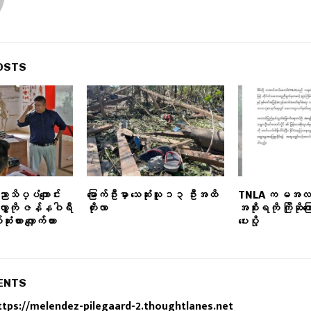
OSTS
သိပ္ပံကျောင်း
မြောက်ဦးမှာ သေဆုံးသူ ၁၃ ဦးအထိ
TNLA က မအလ ဦး
်လွှာကို ဇန်နဝါရီ
တိုးလာ
အစိုးရကို ကြိုဆိုက
ထား လျှောက်ထား
ပေးပို့
ENTS
ttps://melendez-pilegaard-2.thoughtlanes.net