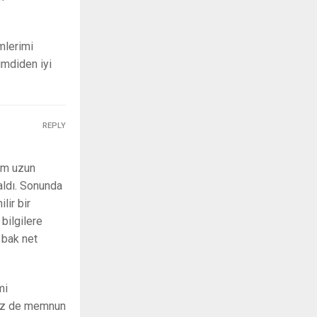
mlerimi
imdiden iyi
REPLY
um uzun
aldı. Sonunda
lir bir
bilgilere
a bak net
mi
siz de memnun