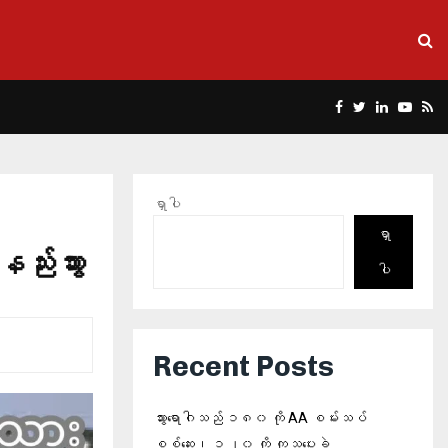
Facebook
Twitter
Linkedin
Yout
Rs
ရှာပါ
ရှာ
ည်းသွား
ပါ
Recent Posts
သွားရောဂါသည် ၁၈၀ ကို AA စမ်းသပ်
စစ်ဆေး၊ ၁၂၀ ကို ကုသပေးခဲ့