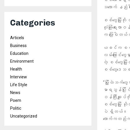
သလောက် နည်းပ
စစ်တွေမြို့က
Categories
လုံခြုံရေးတာ
က ပြောပါတယ်
Articels
Business
ယခင်က စစ်တွေမ
Education
လမ်းကြောင်းတွေမ
Environment
တဲ့ စစ်တွေမြို
စစ်တွေဒေသခ
Health
Interview
“မြို့ထဲဘက်တွ
Life Style
မာရသွန်ပြိုင
News
ဝန်ကြီးချုပ်ကိ
Poem
စစ်တွေမြို့ ဟ
Politic
ပဲ ရှိတယ်။ ရဲယ
Uncategorized
လောက်ကတည်းက 