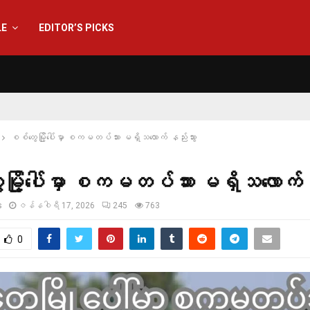
LE
EDITOR’S PICKS
စစ်တွေမြို့ပေါ်မှာ စကမတပ်သား မရှိသလောက် နည်းသွား
မြို့ပေါ်မှာ စကမတပ်သား မရှိသလောက် န
s
ဇန်နဝါရီ 17, 2026
245
763
0