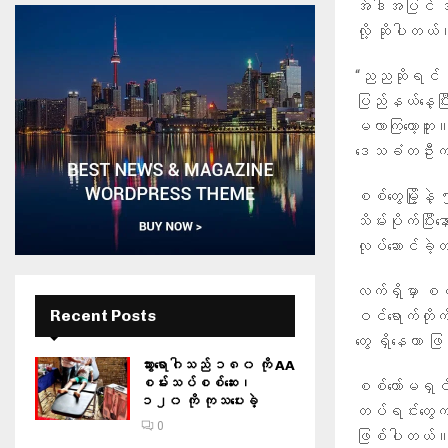
အဲဒါအပြင် အရ
လို့ ဆိုပါတယ်
“ညညဆိုရင် ကာ
ပြည်နယ်နေ့ပြီး
မလာကြတော့ဘူး။
ဒေသခံတဦးက အ
စစ်တွေမြို့န
သိမ်းပိုက်ပြီး
လုပ်ဆောင်ခဲ
လက်ရှိမှာ စစ
Recent Posts
ဝင်ရောက်တို
တွေ ရှိနေတာ 
သွားရောဂါသည် ၁၈၀ ကို AA
စမ်းသပ်စစ်ဆေး၊
စစ်ကော်မရှင်
၁၂၀ ကို ကုသပေးခဲ့
တပ်ရင်းတွေကနေ 
0
ဖြစ်ပါတယ်