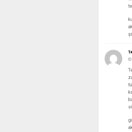
t
k
a
ş
1
T
z
t
k
bu
s
g
a