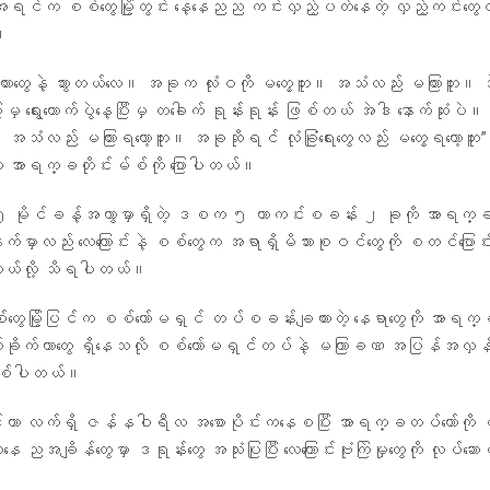
င်က စစ်တွေမြို့တွင်း နေ့နေညည ကင်းလှည့်ပတ်နေတဲ့ လှည့်ကင်းတွေလည်
။
းတွေနဲ့ သွားတယ်လေ။ အခုက လုံးဝကို မတွေ့ဘူး။ အသံလည်း မကြားဘူး။ 
မှ ရွေးကောက်ပွဲနေ့ပြီးမှ တခေါက် ရုန်းရုန်း ဖြစ်တယ် အဲဒါ နောက်ဆုံးပဲ။
 အသံလည်း မကြားရတော့ဘူး။ အခုဆိုရင် လုံခြုံရေးတွေလည်း မတွေ့ရတော့ဘူး” 
ာရက္ခတိုင်းမ်စ်ကို ပြောပါတယ်။
ဲ့ ၅ မိုင်ခန့်အကွာမှာရှိတဲ့ ဒစက ၅ ကာကင်းစခန်း ၂ ခုကို အာရက္
နောက်မှာလည်း လေကြောင်းနဲ့ စစ်တွေက အရာရှိမိသားစုဝင်တွေကို စတင်ပြောင်းရွ
့တယ်လို့ သိရပါတယ်။
်တွေမြို့ပြင်က စစ်ကော်မရှင် တပ်စခန်းချထားတဲ့ နေရာတွေကို အာရက
က်ခိုက်တာတွေ ရှိနေသလို စစ်ကော်မရှင်တပ်နဲ့ မကြာခဏ အပြန်အလှ
ဖြစ်ပါတယ်။
ဟာ လက်ရှိ ဇန်နဝါရီလ အစောပိုင်းကနေစပြီး အာရက္ခတပ်တော်ကို စစ်
ညအချိန်တွေမှာ ဒရုန်းတွေ အသုံးပြုပြီး လေကြောင်းဗုံးကြဲမှုတွေကို လုပ်ဆေ
။