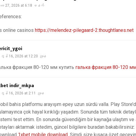
မေ 27, 2026 at 6:18 မနက်
eferences:
s online casinos
https://melendez-pilegaard-2.thoughtlanes.net
ericit_ygoi
ဇွန် 16, 2026 at 12:20 ညနေ
алька фракция 80-120 мм купить
галька фракция 80-120 мм
xbet indir_mkpa
ဇွန် 16, 2026 at 2:11 ညနေ
obil bahis platformu arayışım epey uzun sürdü valla. Play Store’d
ulamayınca çok hayal kırıklığı yaşadım. Sonunda tüm teknik detayl
istemi test ettim. En sonunda güvendiğim bir kaynağa ulaştım ve
etayları aktarmak istedim, güncel bilgilere buradan bakabilirsiniz
ownload
1xbet mobile download
. Şimdi size kısaca özet geçey