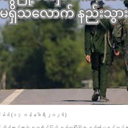
င်းမ်စ် (၁၇ ဇန်နဝါရီ ၂၀၂၆)
ထိန်းချုပ်ထားတဲ့ ရက္ခိုင်ပြည် စစ်တွေမြို့ပေါ်မှာ စစ်ကော်မရှင်တပ်သာ