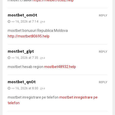
melbet ставки
https://melbet70382.help
mostbet_omOt
REPLY
မေ 16, 2026 at 7:14 ညနေ
mostbet bonusuri Republica Moldova
http://mostbet80695.help
mostbet_glpt
REPLY
မေ 16, 2026 at 7:35 ညနေ
mostbet hesab region
mostbet48932.help
mostbet_qnOt
REPLY
မေ 16, 2026 at 8:00 ညနေ
mostbet inregistrare pe telefon
mostbet inregistrare pe
telefon