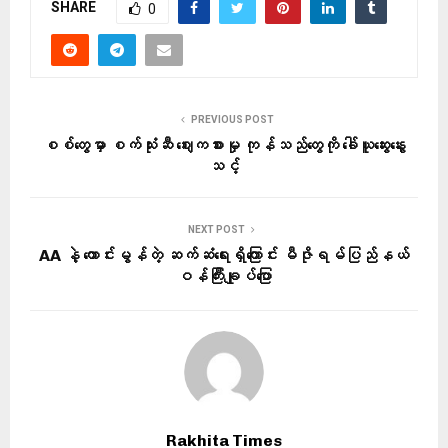
SHARE
0
PREVIOUS POST
စစ်တွေမှာ စက်သုံးဆီ ဈေးကစားမှု ကုန်သည်တွေကို ခေါ်ယူဆွေးနွေး
သင့်
NEXT POST
AA နဲ့ ကောင်းမွန်တဲ့ ဆက်ဆံရေးရှိကြောင်း မီဇိုရမ်ပြည်နယ်
ဝန်ကြီးချုပ်ပြော
Rakhita Times