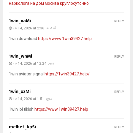
нарколога на дом москва круглосуточно
1win_xaMi
REPLY
မေ 14, 2026 at 2:36 မနက်
1win download
https://www.1win39427.help
1win_wnMi
REPLY
မေ 14, 2026 at 12:24 ညနေ
1win aviator signal
https://1win39427.help/
1win_xzMi
REPLY
မေ 14, 2026 at 1:51 ညနေ
1win lol tikish
https://www.1win39427.help
melbet_kpSi
REPLY