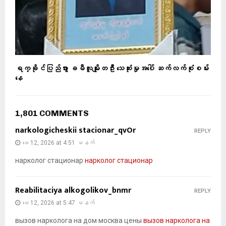
ရက္ခိုင်ပြည်ဖွား ခမီလူမျိုးတဦး သေဆုံးမှုအပေါ် ဆက်လက်စုံစမ်း
နေ
1,801 COMMENTS
narkologicheskii stacionar_qvOr
REPLY
မေ 12, 2026 at 4:51 မနက်
нарколог стационар
нарколог стационар
Reabilitaciya alkogolikov_bnmr
REPLY
မေ 12, 2026 at 5:47 မနက်
вызов нарколога на дом москва цены
вызов нарколога на