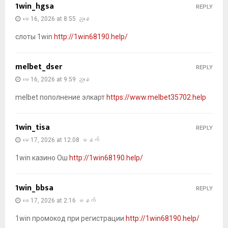
1win_hgsa
REPLY
မေ 16, 2026 at 8:55 ညနေ
слоты 1win
http://1win68190.help/
melbet_dser
REPLY
မေ 16, 2026 at 9:59 ညနေ
melbet пополнение элкарт
https://www.melbet35702.help
1win_tisa
REPLY
မေ 17, 2026 at 12:08 မနက်
1win казино Ош
http://1win68190.help/
1win_bbsa
REPLY
မေ 17, 2026 at 2:16 မနက်
1win промокод при регистрации
http://1win68190.help/