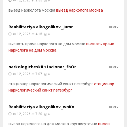
မေ 12, 2026 at 2:55 ညနေ
выезд нарколога москва
выезд нарколога москва
Reabilitaciya alkogolikov_jumr
REPLY
မေ 12, 2026 at 4:15 ညနေ
вызвать врача нарколога на дом москва
вызвать врача
нарколога на дом москва
narkologicheskii stacionar_fbOr
REPLY
မေ 12, 2026 at 7:07 ညနေ
стационар наркологический санкт петербург
стационар
наркологический санкт петербург
Reabilitaciya alkogolikov_wnKn
REPLY
မေ 12, 2026 at 7:20 ညနေ
вызов нарколога на дом москва круглосуточно
вызов