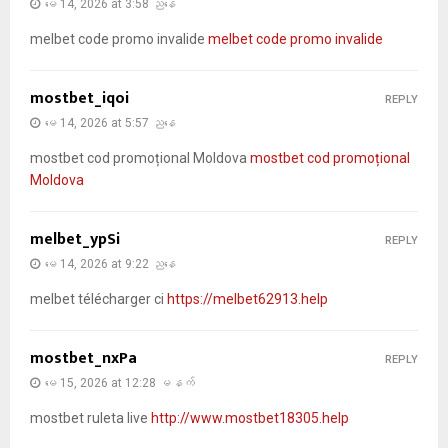
မေ 14, 2026 at 3:58 ညနေ
melbet code promo invalide
melbet code promo invalide
mostbet_iqoi
REPLY
မေ 14, 2026 at 5:57 ညနေ
mostbet cod promoțional Moldova
mostbet cod promoțional
Moldova
melbet_ypSi
REPLY
မေ 14, 2026 at 9:22 ညနေ
melbet télécharger ci
https://melbet62913.help
mostbet_nxPa
REPLY
မေ 15, 2026 at 12:28 မနက်
mostbet ruleta live
http://www.mostbet18305.help