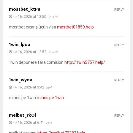
mostbet_ktPa
REPLY
မေ 16, 2026 at 12:50 မနက်
mostbet çıxarış üçün visa
mostbet01859.help
1win_lpoa
REPLY
မေ 16, 2026 at 12:52 မနက်
1win depunere fara comision
http://1win5757.help/
1win_wyoa
REPLY
မေ 16, 2026 at 3:42 ညနေ
mines pe 1win
mines pe 1win
melbet_rkOl
REPLY
မေ 16, 2026 at 6:41 ညနေ