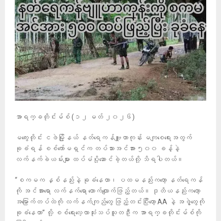
အာရက္ခတိုင်းမ်စ် (၁၂ ‎မတ် ၂၀၂၆)
မကွေးတိုင်း ငဖဲမြို့နယ် နတ်ရေကန်ဗျူဟာကုန်း မကျစေရေးအတွက်
ခုခံရန် စစ်ကော်မရှင်က တပ်သားအင်အား ၅၀၀ ခန့်နဲ့
လက်နက်ခဲယမ်းများ ထပ်မံပို့ဆောင်ခဲ့တယ်လို့ သိရပါတယ်။
“စကမက နှစ်နည်းနဲ့ ခုခံနေတာ၊ ပထမနည်းကတော့ နတ်ရေကန်
ကို အင်အားရော လက်နက်ရော တောက်လျောက်ဖြည့်တယ်။ ဒုတိယနည်းကတော့
အမြောက်တပ်ထဲကို လက်နက်ကျည်တွေ ဖြည့်တင်းပြီးတော့ AA နဲ့ အဖွဲ့တွေကို
ခုခံနေတာ” လို့ စစ်ရေးလေ့လာသုံးသပ်သူတဦးက အာရက္ခတိုင်းမ်စ်ကို