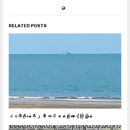
RELATED POSTS
ငပလီကို နေဗီ ၂ စီး ထပ် မနည်း စောင့်ကြည့်နေ