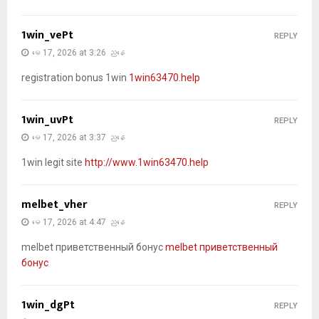
1win_vePt
REPLY
မေ 17, 2026 at 3:26 ညနေ
registration bonus 1win
1win63470.help
1win_uvPt
REPLY
မေ 17, 2026 at 3:37 ညနေ
1win legit site
http://www.1win63470.help
melbet_vher
REPLY
မေ 17, 2026 at 4:47 ညနေ
melbet приветственный бонус
melbet приветственный
бонус
1win_dgPt
REPLY