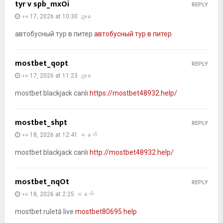
tyr v spb_mxOi
REPLY
မေ 17, 2026 at 10:30 ညနေ
автобусный тур в питер
автобусный тур в питер
mostbet_qopt
REPLY
မေ 17, 2026 at 11:23 ညနေ
mostbet blackjack canlı
https://mostbet48932.help/
mostbet_shpt
REPLY
မေ 18, 2026 at 12:41 မနက်
mostbet blackjack canlı
http://mostbet48932.help/
mostbet_nqOt
REPLY
မေ 18, 2026 at 2:25 မနက်
mostbet ruletă live
mostbet80695.help