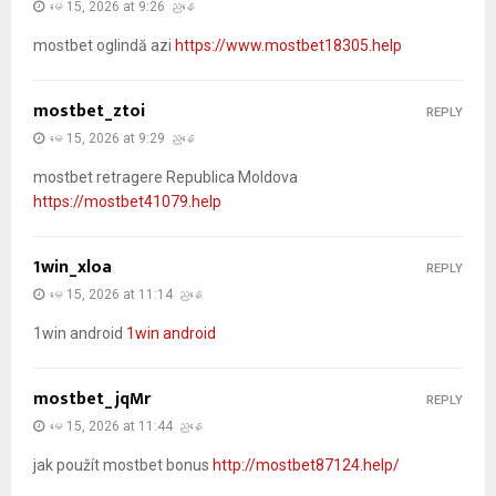
မေ 15, 2026 at 9:26 ညနေ
mostbet oglindă azi
https://www.mostbet18305.help
mostbet_ztoi
REPLY
မေ 15, 2026 at 9:29 ညနေ
mostbet retragere Republica Moldova
https://mostbet41079.help
1win_xloa
REPLY
မေ 15, 2026 at 11:14 ညနေ
1win android
1win android
mostbet_jqMr
REPLY
မေ 15, 2026 at 11:44 ညနေ
jak použít mostbet bonus
http://mostbet87124.help/