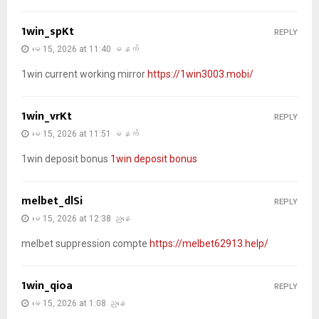
1win_spKt
REPLY
မေ 15, 2026 at 11:40 မနက်
1win current working mirror
https://1win3003.mobi/
1win_vrKt
REPLY
မေ 15, 2026 at 11:51 မနက်
1win deposit bonus
1win deposit bonus
melbet_dlSi
REPLY
မေ 15, 2026 at 12:38 ညနေ
melbet suppression compte
https://melbet62913.help/
1win_qioa
REPLY
မေ 15, 2026 at 1:08 ညနေ