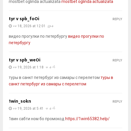
mostbet oglinda actualizata
mostbet oglinda actualizata
tyr v spb_foOi
REPLY
မေ 18, 2026 at 12:01 ညနေ
видео прогулки по петербургу
видео прогулки по
петербургу
tyr v spb_weOi
REPLY
မေ 19, 2026 at 1:18 မနက်
туры в санкт петербург из самары с перелетом
туры в
санкт петербург из самары с перелетом
1win_sokn
REPLY
မေ 19, 2026 at 5:41 မနက်
1вин сабти ном бо промокод
https://1win65382.help/