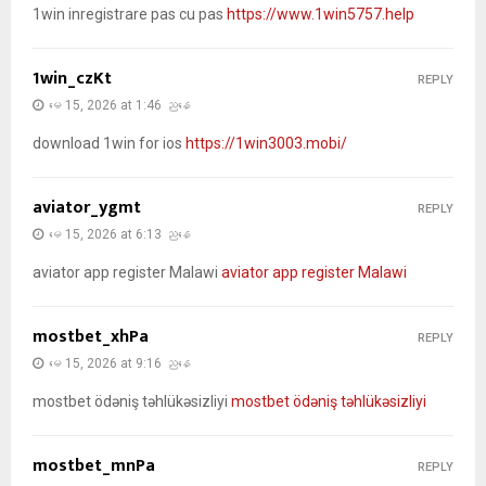
1win inregistrare pas cu pas
https://www.1win5757.help
1win_czKt
REPLY
မေ 15, 2026 at 1:46 ညနေ
download 1win for ios
https://1win3003.mobi/
aviator_ygmt
REPLY
မေ 15, 2026 at 6:13 ညနေ
aviator app register Malawi
aviator app register Malawi
mostbet_xhPa
REPLY
မေ 15, 2026 at 9:16 ညနေ
mostbet ödəniş təhlükəsizliyi
mostbet ödəniş təhlükəsizliyi
mostbet_mnPa
REPLY