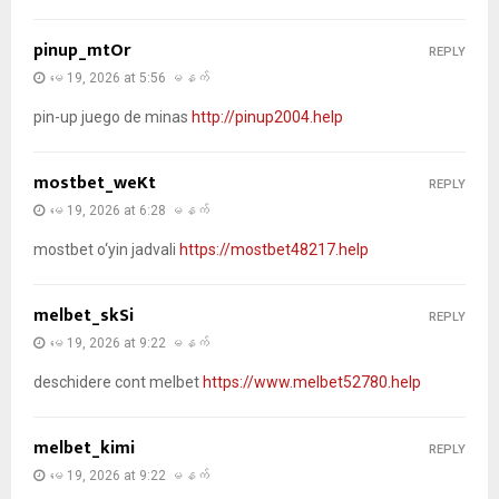
pinup_mtOr
REPLY
မေ 19, 2026 at 5:56 မနက်
pin-up juego de minas
http://pinup2004.help
mostbet_weKt
REPLY
မေ 19, 2026 at 6:28 မနက်
mostbet o‘yin jadvali
https://mostbet48217.help
melbet_skSi
REPLY
မေ 19, 2026 at 9:22 မနက်
deschidere cont melbet
https://www.melbet52780.help
melbet_kimi
REPLY
မေ 19, 2026 at 9:22 မနက်