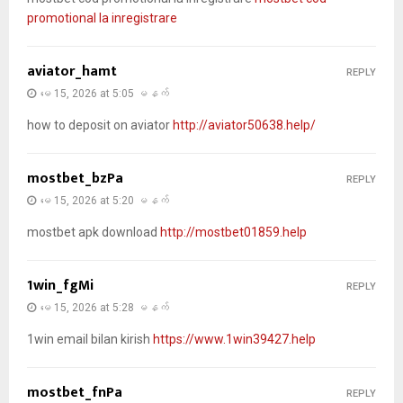
promotional la inregistrare
aviator_hamt
REPLY
မေ 15, 2026 at 5:05 မနက်
how to deposit on aviator
http://aviator50638.help/
mostbet_bzPa
REPLY
မေ 15, 2026 at 5:20 မနက်
mostbet apk download
http://mostbet01859.help
1win_fgMi
REPLY
မေ 15, 2026 at 5:28 မနက်
1win email bilan kirish
https://www.1win39427.help
mostbet_fnPa
REPLY