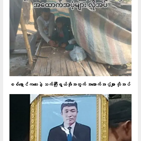
စစ်ရှောင်ကလေးနဲ့ သက်ကြီးရွယ်အိုအတွက် အထောက်အပံ့များ လိုအပ်