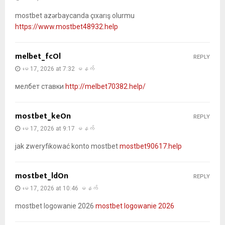
mostbet azərbaycanda çıxarış olurmu
https://www.mostbet48932.help
melbet_fcOl
REPLY
မေ 17, 2026 at 7:32 မနက်
мелбет ставки
http://melbet70382.help/
mostbet_keOn
REPLY
မေ 17, 2026 at 9:17 မနက်
jak zweryfikować konto mostbet
mostbet90617.help
mostbet_ldOn
REPLY
မေ 17, 2026 at 10:46 မနက်
mostbet logowanie 2026
mostbet logowanie 2026