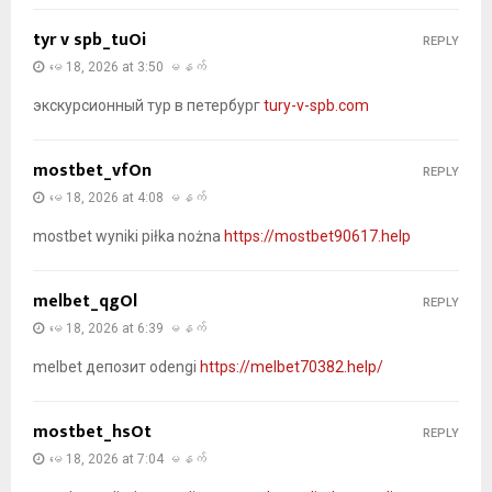
tyr v spb_tuOi
REPLY
မေ 18, 2026 at 3:50 မနက်
экскурсионный тур в петербург
tury-v-spb.com
mostbet_vfOn
REPLY
မေ 18, 2026 at 4:08 မနက်
mostbet wyniki piłka nożna
https://mostbet90617.help
melbet_qgOl
REPLY
မေ 18, 2026 at 6:39 မနက်
melbet депозит odengi
https://melbet70382.help/
mostbet_hsOt
REPLY
မေ 18, 2026 at 7:04 မနက်