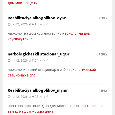
дом москва цены
Reabilitaciya alkogolikov_oyKn
REPLY
မေ 12, 2026 at 6:15 မနက်
нарколог на дом круглосуточно
нарколог на дом
круглосуточно
narkologicheskii stacionar_uqOr
REPLY
မေ 12, 2026 at 8:54 မနက်
наркологический стационар в спб
наркологический
стационар в спб
Reabilitaciya alkogolikov_mymr
REPLY
မေ 12, 2026 at 9:22 မနက်
врач нарколог выезд на дом москва цена
врач нарколог
выезд на дом москва цена