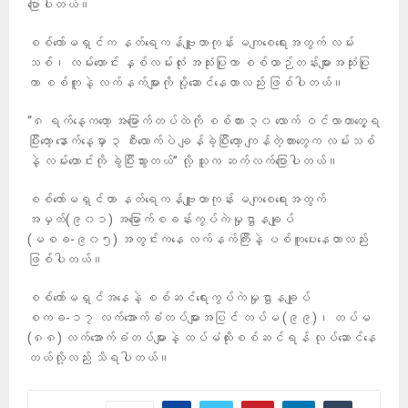
ပြောပါတယ်။
စစ်ကော်မရှင်က နတ်ရေကန်ဗျူဟာကုန်း မကျစေရေးအတွက် လမ်း
သစ်၊ လမ်းဟောင်း နှစ်လမ်းလုံး အသုံးပြုကာ စစ်ယာဉ်တန်းများအသုံးပြု
ကာ စစ်ကူနဲ့ လက်နက်များကို ပို့ဆောင်နေတာလည်း ဖြစ်ပါတယ်။
“၈ ရက်နေ့ကတော့ အမြောက်တပ်ထဲကို စစ်ကား ၃၀ လောက် ဝင်လာတာတွေ့ရ
ပြီးတော့ နောက်နေ့မှာ ၃ စီးလောက်ပဲ ချန်ခဲ့ပြီးတော့ ကျန်တဲ့ကားတွေက လမ်းသစ်
နဲ့ လမ်းဟောင်းကို ခွဲပြီးသွားတယ်” လို့ သူက ဆက်လက်ပြောပါတယ်။
စစ်ကော်မရှင်ဟာ နတ်ရေကန်ဗျူဟာကုန်း မကျစေရေးအတွက်
အမှတ်(၉၀၁) အမြောက်စခန်းကွပ်ကဲမှုဌာနချုပ်
(မစခ-၉၀၅) အတွင်းကနေ လက်နက်ကြီးနဲ့ ပစ်ကူပေးနေတာလည်း
ဖြစ်ပါတယ်။
‎စစ်‌ကော်မရှင်အနေနဲ့ စစ်ဆင်ရေးကွပ်ကဲမှုဌာနချုပ်
စကခ-၁၇ လက်အောက်ခံတပ်များအပြင် တပ်မ (၉၉)၊ တပ်မ
(၈၈) လက်အောက်ခံတပ်များနဲ့ ထပ်မံထိုးစစ်ဆင်ရန် လုပ်ဆောင်နေ
တယ်လို့လည်း သိရပါတယ်။