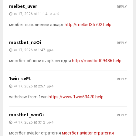
melbet_uver
REPLY
မေ 17, 2026 at 11:14 မနက်
мелбет пополнение элкарт
http://melbet35702.help
mostbet_nzOi
REPLY
မေ 17, 2026 at 1:47 ညနေ
мостбет обновить apk сегодня
http://mostbet09486.help
1win_svPt
REPLY
မေ 17, 2026 at 2:57 ညနေ
withdraw from 1win
https://www.1win63470.help
mostbet_wmOi
REPLY
မေ 17, 2026 at 3:12 ညနေ
мостбет aviator стратегия
мостбет aviator стратегия