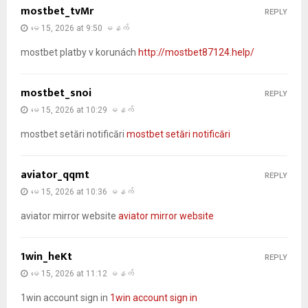
mostbet_tvMr
REPLY
မေ 15, 2026 at 9:50 မနက်
mostbet platby v korunách
http://mostbet87124.help/
mostbet_snoi
REPLY
မေ 15, 2026 at 10:29 မနက်
mostbet setări notificări
mostbet setări notificări
aviator_qqmt
REPLY
မေ 15, 2026 at 10:36 မနက်
aviator mirror website
aviator mirror website
1win_heKt
REPLY
မေ 15, 2026 at 11:12 မနက်
1win account sign in
1win account sign in