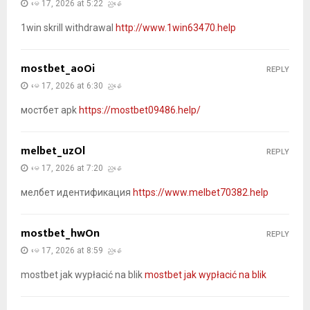
မေ 17, 2026 at 5:22 ညနေ
1win skrill withdrawal
http://www.1win63470.help
mostbet_aoOi
REPLY
မေ 17, 2026 at 6:30 ညနေ
мостбет apk
https://mostbet09486.help/
melbet_uzOl
REPLY
မေ 17, 2026 at 7:20 ညနေ
мелбет идентификация
https://www.melbet70382.help
mostbet_hwOn
REPLY
မေ 17, 2026 at 8:59 ညနေ
mostbet jak wypłacić na blik
mostbet jak wypłacić na blik