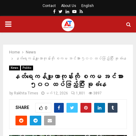
Contact
About Us
English
Facebook
Twitter
Linkedin
Youtube
Rss
PRIMARY
MENU
Home
News
နတ်ရေကန်ဗျူဟာကုန်းကို စကမ အင်အား ၅၀၀ ထပ်ဖြည့်ပြီး ခုခံနေ
News
Politic
နတ်ရေကန်ဗျူဟာကုန်းကို စကမ အင်အား
၅၀၀ ထပ်ဖြည့်ပြီး ခုခံနေ
by
Rakhita Times
မတ် 12, 2026
1,801
3897
SHARE
0