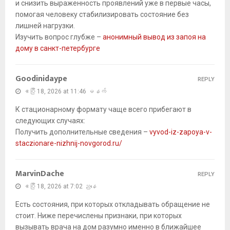
и снизить выраженность проявлений уже в первые часы,
помогая человеку стабилизировать состояние без
лишней нагрузки.
Изучить вопрос глубже –
анонимный вывод из запоя на
дому в санкт-петербурге
Goodinidaype
REPLY
ဧပြီ 18, 2026 at 11:46 မနက်
К стационарному формату чаще всего прибегают в
следующих случаях:
Получить дополнительные сведения –
vyvod-iz-zapoya-v-
staczionare-nizhnij-novgorod.ru/
MarvinDache
REPLY
ဧပြီ 18, 2026 at 7:02 ညနေ
Есть состояния, при которых откладывать обращение не
стоит. Ниже перечислены признаки, при которых
вызывать врача на дом разумно именно в ближайшее