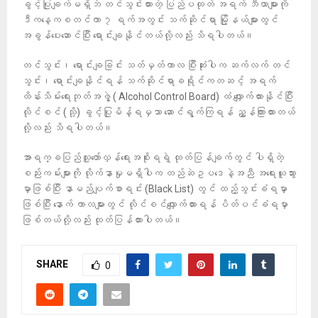
ခွင့်ပြုချက်မရှိဘဲ တင်သွင်းထားတဲ့ ပြည်ပထုတ် အရက် ဘီယာများကို
ဒီကနေ့ကစတင်ကာ ၇ ရက်အတွင်း သက်ဆိုင်ရာ မြို့နယ်များတွင်
အခွန်ပေးဆောင်ပြီး ရောင်းချနိုင်တယ်လို့လည်း သိရပါတယ်။
တင်သွင်း၊ ရောင်းချခြင်း သတ်မှတ်ကာလ ပြီးဆုံးပါက ဆက်လက် တင်
သွင်း၊ ရောင်းချနိုင်ရန် သက်ဆိုင်ရာခရိုင်ကတဆင့် အရက်
ထိန်းသိမ်းရေးဘုတ်အဖွဲ့ ( Alcohol Control Board) ထံ လျှောက်ထားနိုင်ပြီး
လိုင်စင် (သို့) ခွင့်ပြုမိန့်ရမှသာ ဆောင်ရွက်ကြရန် ညွှန်ကြားထားတယ်
လို့လည်း သိရပါတယ်။
အာရက္ခပြည်သူ့တော်လှန်ရေးအစိုးရရဲ့ ထုတ်ပြန်ချက်တွင် ပါရှိတဲ့
စည်းကမ်းများကို လိုက်နာမှုမရှိပါက တည်ဆဲဥပဒေနဲ့အညီ အရေးယူသွား
မှာဖြစ်ပြီး နာမည်ပျက်စာရင်း (Black List) တွင် ထည့်သွင်းခံရမှာ
ဖြစ်ပြီး နောက် ကာလများတွင် လိုင်စင်လျှောက်ထားရန် ပိတ်ပင်ခံရမှာ
ဖြစ်တယ်လို့လည်း ထုတ်ပြန်ထားပါတယ်။
SHARE
0