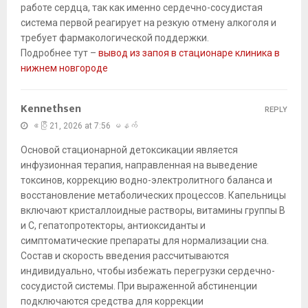
работе сердца, так как именно сердечно-сосудистая
система первой реагирует на резкую отмену алкоголя и
требует фармакологической поддержки.
Подробнее тут –
вывод из запоя в стационаре клиника в
нижнем новгороде
Kennethsen
REPLY
ဧပြီ 21, 2026 at 7:56 မနက်
Основой стационарной детоксикации является
инфузионная терапия, направленная на выведение
токсинов, коррекцию водно-электролитного баланса и
восстановление метаболических процессов. Капельницы
включают кристаллоидные растворы, витамины группы B
и C, гепатопротекторы, антиоксиданты и
симптоматические препараты для нормализации сна.
Состав и скорость введения рассчитываются
индивидуально, чтобы избежать перегрузки сердечно-
сосудистой системы. При выраженной абстиненции
подключаются средства для коррекции