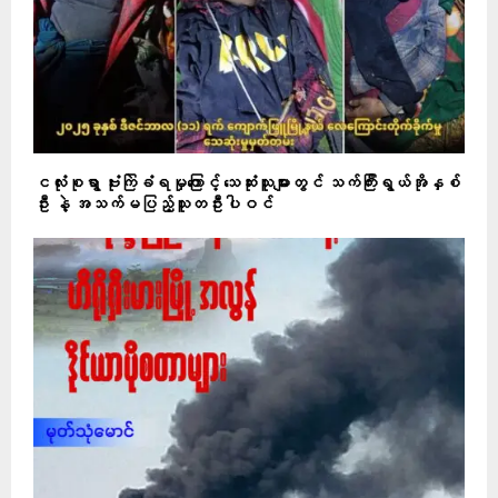
ငလုံးစုရွာ ဗုံးကြဲခံရမှုကြောင့် သေဆုံးသူများတွင် သက်ကြီးရွယ်အိုနှစ်
ဦး နဲ့ အသက်မပြည့်သူတဦးပါဝင်