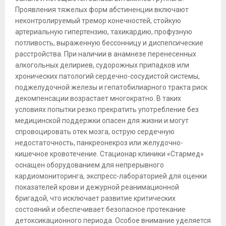
Проявления тяжелых форм абстиненции включают
неконтролируемый тремор конечностей, стойкую
артериальную гипертензию, тахикардию, профузную
потливость, выраженную бессонницу и диспепсические
расстройства. При наличии в анамнезе перенесенных
алкогольных делириев, судорожных припадков или
хронических патологий сердечно-сосудистой системы,
поджелудочной железы и гепатобилиарного тракта риск
декомпенсации возрастает многократно. В таких
условиях попытки резко прекратить употребление без
медицинской поддержки опасен для жизни и могут
спровоцировать отек мозга, острую сердечную
недостаточность, панкреонекроз или желудочно-
кишечное кровотечение. Стационар клиники «Стармед»
оснащен оборудованием для непрерывного
кардиомониторинга, экспресс-лабораторией для оценки
показателей крови и дежурной реанимационной
бригадой, что исключает развитие критических
состояний и обеспечивает безопасное протекание
детоксикационного периода. Особое внимание уделяется