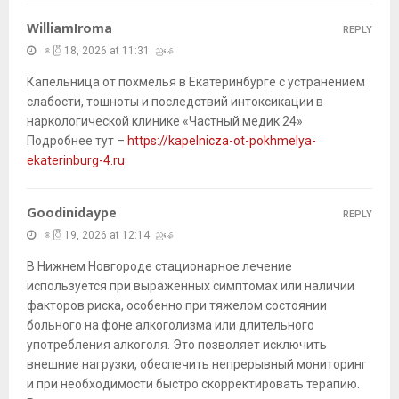
WilliamIroma
REPLY
ဧပြီ 18, 2026 at 11:31 ညနေ
Капельница от похмелья в Екатеринбурге с устранением
слабости, тошноты и последствий интоксикации в
наркологической клинике «Частный медик 24»
Подробнее тут –
https://kapelnicza-ot-pokhmelya-
ekaterinburg-4.ru
Goodinidaype
REPLY
ဧပြီ 19, 2026 at 12:14 ညနေ
В Нижнем Новгороде стационарное лечение
используется при выраженных симптомах или наличии
факторов риска, особенно при тяжелом состоянии
больного на фоне алкоголизма или длительного
употребления алкоголя. Это позволяет исключить
внешние нагрузки, обеспечить непрерывный мониторинг
и при необходимости быстро скорректировать терапию.