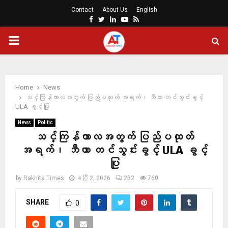
Contact
About Us
English
Facebook
Twitter
Linkedin
Youtube
Rss
PRIMARY
MENU
Home
News
သင်္ကြန်ကာလအတွက် ပြည်ပထုတ် အရက်၊ ဘီယာ တင်သွင်းခွင့်
ULA ခွင့်ပြု
News
Politic
သင်္ကြန်ကာလအတွက် ပြည်ပထုတ်
အရက်၊ ဘီယာ တင်သွင်းခွင့် ULA ခွင့်
ပြု
by
Rakhita Times
ဧပြီ 2, 2026
232
760
SHARE
0