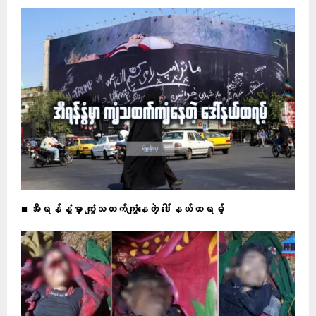
■ အီရန်နွံမှာ ကျွံသထက်ကျွံနေတဲ့ ဒေါ်နယ်ထရမ့်