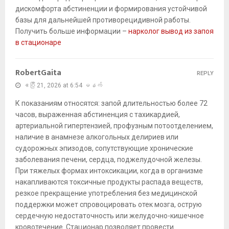
дискомфорта абстиненции и формирования устойчивой
базы для дальнейшей противорецидивной работы.
Получить больше информации –
нарколог вывод из запоя
в стационаре
RobertGaita
REPLY
ဧပြီ 21, 2026 at 6:54 မနက်
К показаниям относятся: запой длительностью более 72
часов, выраженная абстиненция с тахикардией,
артериальной гипертензией, профузным потоотделением,
наличие в анамнезе алкогольных делириев или
судорожных эпизодов, сопутствующие хронические
заболевания печени, сердца, поджелудочной железы.
При тяжелых формах интоксикации, когда в организме
накапливаются токсичные продукты распада веществ,
резкое прекращение употребления без медицинской
поддержки может спровоцировать отек мозга, острую
сердечную недостаточность или желудочно-кишечное
кровотечение. Стационар позволяет провести