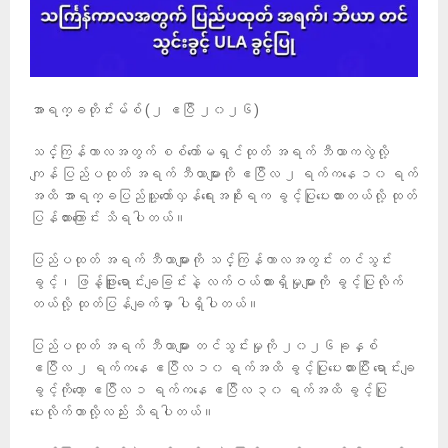
အာရက္ခတိုင်းမ်စ် (၂ ဧပြီ ၂၀၂၆)
သင်္ကြန်ကာလအတွက် စစ်ကော်မရှင်ထုတ် အရက် ဘီယာကလွဲလို့
ကျန် ပြည်ပထုတ် အရက် ဘီယာများကို ဧပြီလ ၂ ရက်ကနေ ၁၀ ရက်
အထိ အာရက္ခပြည်သူ့တော်လှန်ရေးအစိုးရက ခွင့်ပြုပေးထားတယ်လို့ ထုတ်
ပြန်ထားကြောင်း သိရပါတယ်။
ပြည်ပထုတ် အရက် ဘီယာများကို သင်္ကြန်ကာလအတွင်း တင်သွင်း
ခွင့်၊ ဖြန့်ဖြူးရောင်းချခြင်းနဲ့ လက်ဝယ်ထားရှိမှုများကို ခွင့်ပြုလိုက်
တယ်လို့ ထုတ်ပြန်ချက်မှာ ပါရှိပါတယ်။
ပြည်ပထုတ် အရက် ဘီယာများ တင်သွင်းမှုကို ၂၀၂၆ခုနှစ်
ဧပြီလ ၂ ရက်ကနေ ဧပြီလ ၁၀ ရက်အထိ ခွင့်ပြုပေးထားပြီး ရောင်းချ
ခွင့်ကိုတော့ ဧပြီလ ၁ ရက်ကနေ ဧပြီလ ၃၀ ရက်အထိ ခွင့်ပြု
ပေးလိုက်တာလို့လည်း သိရပါတယ်။