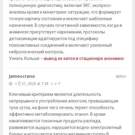
полноценную диагностику, включая ЭКГ, экспресс-
анализы крови и мониторинг сатурации, что формирует
точную картину состояния и исключает шаблонные
назначения. В случаях сочетанной зависимости, когда в
анамнезе присутствует наркомании, протоколы
детоксикации адаптируются под специфику
психоактивных соединений и включают усиленный
нейрологический контроль.
Узнать больше –
вывод из запоя в стационаре анонимно
Jamescrano
REPLY
ဧပြီ 21, 2026 at 7:38 မနက်
Ключевым критерием является длительность
непрерывного употребления алкоголя, превышающая
трое суток, на фоне чего печень теряет способность
эффективно метаболизировать этанол. В крови
накапливаются токсичные продукты распада,
развивается ацидоз, нарушается водно-электролитный
баланс и истощаются запасы витаминов группы B.