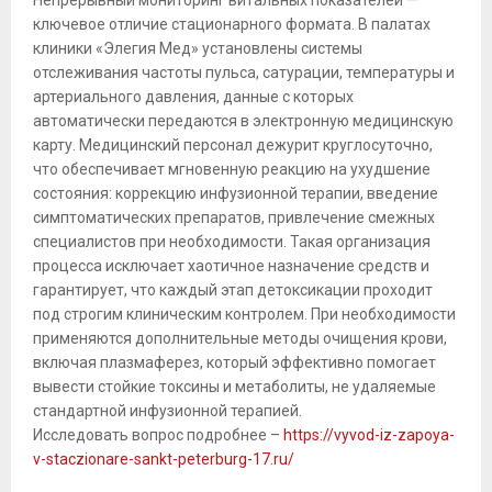
Непрерывный мониторинг витальных показателей —
ключевое отличие стационарного формата. В палатах
клиники «Элегия Мед» установлены системы
отслеживания частоты пульса, сатурации, температуры и
артериального давления, данные с которых
автоматически передаются в электронную медицинскую
карту. Медицинский персонал дежурит круглосуточно,
что обеспечивает мгновенную реакцию на ухудшение
состояния: коррекцию инфузионной терапии, введение
симптоматических препаратов, привлечение смежных
специалистов при необходимости. Такая организация
процесса исключает хаотичное назначение средств и
гарантирует, что каждый этап детоксикации проходит
под строгим клиническим контролем. При необходимости
применяются дополнительные методы очищения крови,
включая плазмаферез, который эффективно помогает
вывести стойкие токсины и метаболиты, не удаляемые
стандартной инфузионной терапией.
Исследовать вопрос подробнее –
https://vyvod-iz-zapoya-
v-staczionare-sankt-peterburg-17.ru/