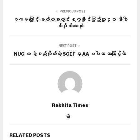
PREVIOUS POST
စကမ ကြောင့် မတ်လအတွင်း ရက္ခိုင်ပြည်သူ ၄၀ နီးပါး
ထိခိုက် သေဆုံး
NEXT POST
NUG က ဖွဲ့စည်းလိုက်တဲ့ SCEF မှာ AA မပါတာ ဘာကြောင့်လဲ
Rakhita Times
RELATED POSTS