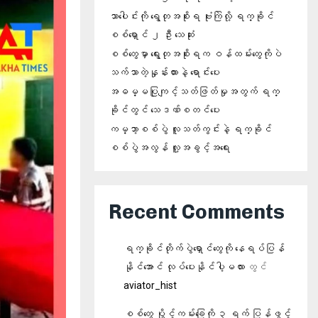
သာပေါင်းကို ရွေတုအစိုးရ ဗုံးကြဲလို့ ရက္ခိုင်
စစ်ရှောင် ၂ ဦး သေဆုံး
စစ်တွေမှာ ရွေးတုအစိုးရက ဝန်ထမ်းတွေကိုပဲ
သက်သာတဲ့နှုန်းထားနဲ့ ရောင်းပေး
အဓမ္မပြုကျင့်သတ်ဖြတ်မှုအတွက် ရက္
ခိုင်တွင် သေဒဏ်စတင်ပေး
ကမ္ဘာ့စစ်ပွဲ လူသတ်ကွင်းနဲ့ ရက္ခိုင်
စစ်ပွဲအလွန် လူ့အခွင့်အရေး
Recent Comments
ရက္ခိုင်တိုက်ပွဲရှောင်တွေကို နေရပ်ပြန်
နိုင်အောင် လုပ်ပေးနိုင်ပါ့မလား
တွင်
aviator_hist
စစ်တွေ ပွိုင့်ကမ်းခြေကို ၃ ရက် ပြန်ဖွင့်