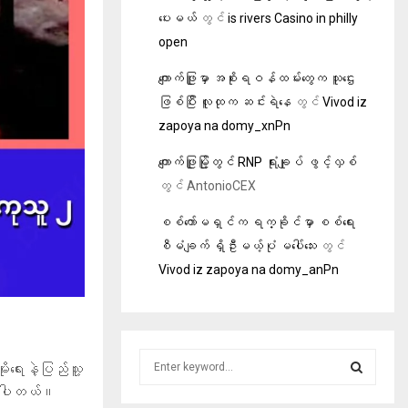
ပေးမယ်
တွင်
is rivers Casino in philly
open
ကျောက်ဖြူမှာ အစိုးရဝန်ထမ်းတွေက သူဌေး
ဖြစ်ပြီး လူထုက ဆင်းရဲနေ
တွင်
Vivod iz
zapoya na domy_xnPn
ကျောက်ဖြူမြို့တွင် RNP ရုံးချုပ် ဖွင့်လှစ်
တွင်
AntonioCEX
စစ်ကော်မရှင်က ရက္ခိုင်မှာ စစ်ရေး
စီမံချက် ရှိဦးမယ့်ပုံ မပေါ်သေး
တွင်
Vivod iz zapoya na domy_anPn
S
းရေးနဲ့ပြည်သူ့
e
ခဲ့ပါတယ်။
a
S