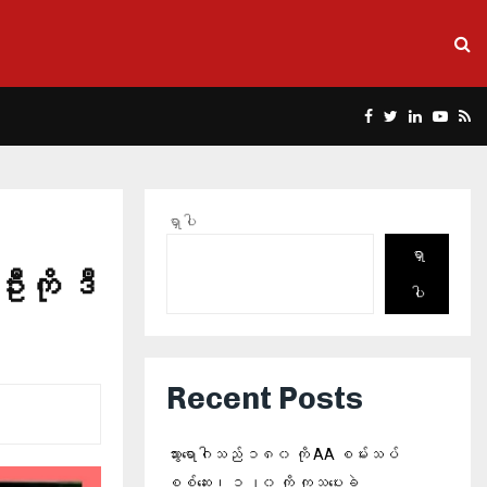
Facebook
Twitter
Linkedin
Yout
Rs
ရှာပါ
ရှာ
ဦးကို ဒီ
ပါ
Recent Posts
သွားရောဂါသည် ၁၈၀ ကို AA စမ်းသပ်
စစ်ဆေး၊ ၁၂၀ ကို ကုသပေးခဲ့