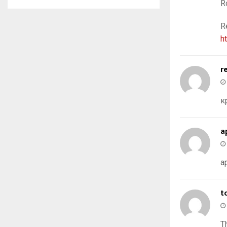
R
R
h
r
к
a
a
t
T