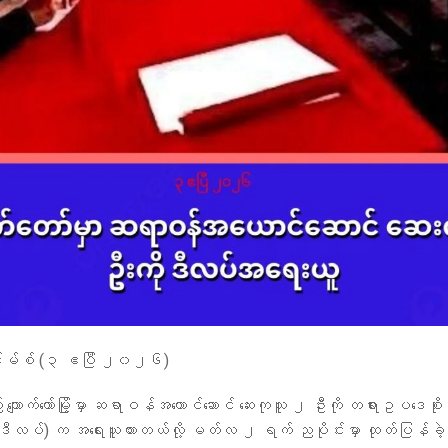
်းမ်စ် (၃ ဧပြီ ၂၀၂၆)
ကျောက်တော်မြို့မှာ ဆရာဝန်အယောင်ဆောင် ဆေးကုသူ ၂ ဦးကို တရားဥပဒေစိုးမို
န (ဒီလပ်) က အရေးယူထားတယ်လို့ မတ်လ ၂ ရက် ညပိုင်းမှာ ထုတ်ပြန်