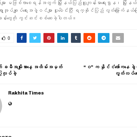
ျား မဖြစ်လာစေရန်အတွက် မြို့နယ်ပြည်သူ့ကျန်းမာရေးဌာန၊ မြို့နယ်အ
အုပ်ချုပ်ရေးအဖွဲ့ဝင်များ ပူးပေါင်းပြီး ရက္ခိုင်ပြည် လွတ်မြောက်နယ်မြေ
းခန်းတွေကို ကွင်းဆင်းစစ်ဆေးခဲ့ပါတယ်။
0
် ခမီအမျိုးသားနေ့ အထိမ်းအမှတ်
“ဝ” က နိုင်ငံတော်ကနေ ခွဲထွ
ပြုလုပ်ခဲ့
လွတ်လပ်ရေး
Rakhita Times