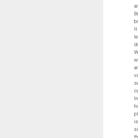
a
B
b
I
l
d
W
w
a
v
s
c
I
h
p
i
s
t