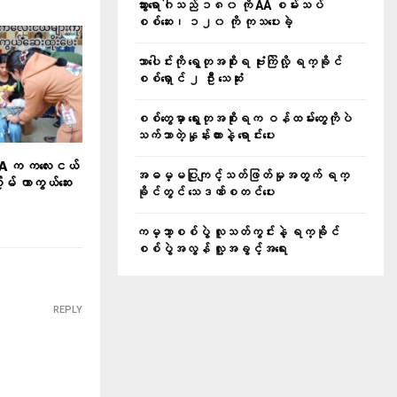
သွားရောဂါသည် ၁၈၀ ကို AA စမ်းသပ်
စစ်ဆေး၊ ၁၂၀ ကို ကုသပေးခဲ့
သာပေါင်းကို ရွေတုအစိုးရ ဗုံးကြဲလို့ ရက္ခိုင်
စစ်ရှောင် ၂ ဦး သေဆုံး
စစ်တွေမှာ ရွေးတုအစိုးရက ဝန်ထမ်းတွေကိုပဲ
သက်သာတဲ့နှုန်းထားနဲ့ ရောင်းပေး
A က ကလေးငယ်
အဓမ္မပြုကျင့်သတ်ဖြတ်မှုအတွက် ရက္
ိမ် ကာကွယ်ဆေး
ခိုင်တွင် သေဒဏ်စတင်ပေး
ကမ္ဘာ့စစ်ပွဲ လူသတ်ကွင်းနဲ့ ရက္ခိုင်
စစ်ပွဲအလွန် လူ့အခွင့်အရေး
REPLY