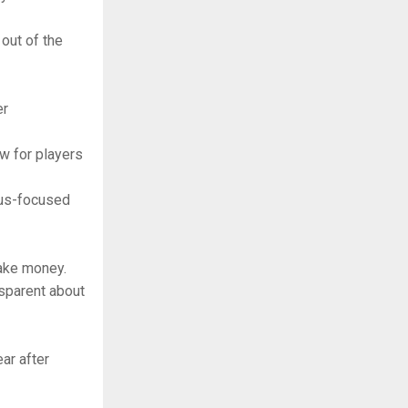
out of the
er
w for players
nus-focused
make money.
nsparent about
ear after