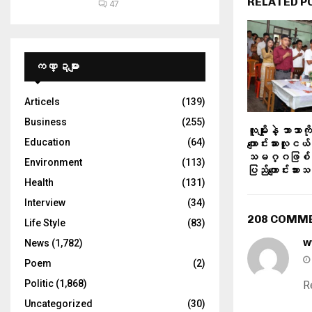
RELATED P
47
ကဏ္ဍများ
Articels
(139)
Business
(255)
လူမျိုးနဲ့ ဘာသာ
Education
(64)
ကျောင်းသားလူငယ်
သမဂ္ဂဖြစ်တယ
Environment
(113)
ပြည်ကျောင်းသာ
Health
(131)
Interview
(34)
208 COMM
Life Style
(83)
w
News
(1,782)
Poem
(2)
Politic
(1,868)
R
Uncategorized
(30)