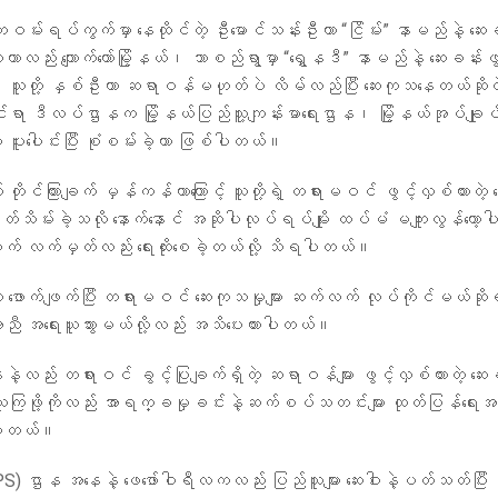
 ဘဝမ်းရပ်ကွက်မှာ နေထိုင်တဲ့ ဦးမောင်သန်းဦးဟာ “ငြိမ်း” နာမည်နဲ့ ဆေးခန
ာလည်း ကျောက်တော်မြို့နယ်၊ သာစည်ရွာမှာ “ရွှေနဒီ” နာမည်နဲ့ ဆေးခန်းဖွင
ူတို့ နှစ်ဦးဟာ ဆရာဝန်မဟုတ်ပဲ လိမ်လည်ပြီး ဆေးကုသနေတယ်ဆိုတဲ့ 
ာ ဒီလပ်ဌာနက မြို့နယ်ပြည်သူ့ကျန်းမာရေးဌာန၊ မြို့နယ်အုပ်ချုပ်
 ပူးပေါင်းပြီး စုံစမ်းခဲ့တာ ဖြစ်ပါတယ်။
က် တိုင်ကြားချက် မှန်ကန်တာကြောင့် သူတို့ရဲ့ တရားမဝင် ဖွင့်လှစ်ထားတဲ့ ဆ
ိတ်သိမ်းခဲ့သလို နောက်နောင် အဆိုပါလုပ်ရပ်မျိုး ထပ်မံ မကျူးလွန်တော့ပါဆ
် လက်မှတ်လည်း ရေးထိုးစေခဲ့တယ်လို့ သိရပါတယ်။
ဖောက်ဖျက်ပြီး တရားမဝင် ဆေးကုသမှုများ ဆက်လက် လုပ်ကိုင်မယ်ဆိ
ညီ အရေးယူသွားမယ်လို့လည်း အသိပေးထားပါတယ်။
ဲ့လည်း တရားဝင် ခွင့်ပြုချက်ရှိတဲ့ ဆရာဝန်များ ဖွင့်လှစ်ထားတဲ့ ဆေးခ
ယူကြဖို့ကိုလည်း အာရက္ခမှုခင်းနဲ့ဆက်စပ်သတင်းများ ထုတ်ပြန်ရေးအ
းပါတယ်။
) ဌာန အနေနဲ့ ဖေဖော်ဝါရီလကလည်း ပြည်သူများ ဆေးဝါးနဲ့ပတ်သတ်ပြီး 