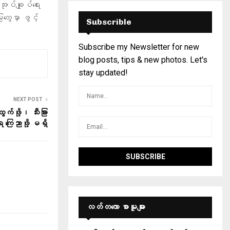
ုပ်ချုပ်ရေး
တွေမှာ ဖွင့်
Subscrible
Subscribe my Newsletter for new
blog posts, tips & new photos. Let's
stay updated!
NEXT POST
က်ဖို့၊ သီးခြား
 ကြေညာဖို့ မရှိ
လတ်တ‌လော စာမူများ