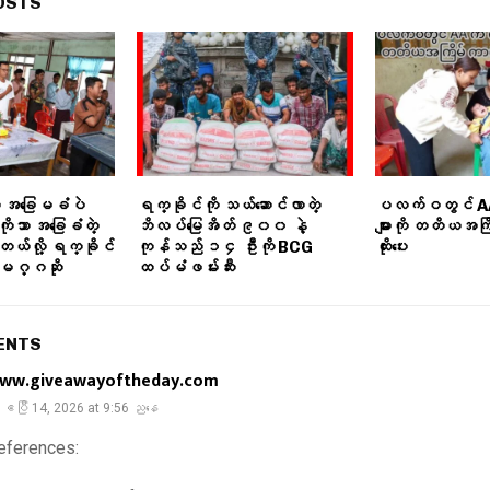
OSTS
ကို အခြေမခံပဲ
ရက္ခိုင်ကို သယ်ဆောင်လာတဲ့
ပလက်ဝတွင် A
ကိုသာ အခြေခံတဲ့
ဘိလပ်မြေအိတ် ၉၀၀ နဲ့
များကို တတိယအကြ
်လို့ ရက္ခိုင်
ကုန်သည် ၁၄ ဦးကို BCG
ထိုးပေး
းသမဂ္ဂဆို
ထပ်မံဖမ်းဆီး
ENTS
ww.giveawayoftheday.com
ဧပြီ 14, 2026 at 9:56 ညနေ
eferences: