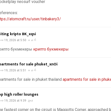
ocketplay neosurf voucher
eferences:
ttps://atomcraft.ru/user/tinbakery3/
eiting kripto BK_xqsi
မေ 19, 2026 at 5:50 မနက်
рипто букмекеры
крипто букмекеры
partments for sale phuket_xnOi
မေ 19, 2026 at 5:51 မနက်
partments for sale in phuket thailand
apartments for sale in phuke
op high roller lounges
မေ 19, 2026 at 9:39 ညနေ
he fastest corner on the circuit is Maggotts Corner, approached b