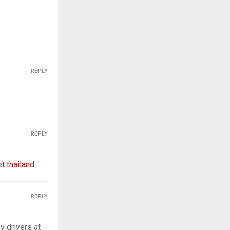
REPLY
REPLY
t thailand
REPLY
y drivers at