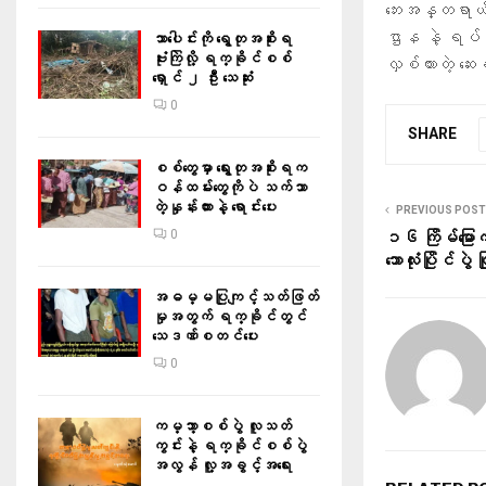
ဘေးအန္တရာယ်မ
ဌာန နဲ့ ရပ်ရွာ
သာပေါင်းကို ရွေတုအစိုးရ
ဗုံးကြဲလို့ ရက္ခိုင်စစ်
လှစ်ထားတဲ့ ဆေ
ရှောင် ၂ ဦး သေဆုံး
0
SHARE
စစ်တွေမှာ ရွေးတုအစိုးရက
ဝန်ထမ်းတွေကိုပဲ သက်သာ
တဲ့နှုန်းထားနဲ့ ရောင်းပေး
PREVIOUS POST
0
၁၆ ကြိမ်မြောက
ဘောလုံးပြိုင်ပွဲ 
အဓမ္မပြုကျင့်သတ်ဖြတ်
မှုအတွက် ရက္ခိုင်တွင်
သေဒဏ်စတင်ပေး
0
ကမ္ဘာ့စစ်ပွဲ လူသတ်
ကွင်းနဲ့ ရက္ခိုင်စစ်ပွဲ
အလွန် လူ့အခွင့်အရေး