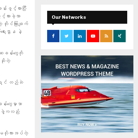
r
်းဖွင့်ထားပြီး
c
E
h
့်ထားခဲ့တာ
Our Networks
f
A
တိုင်ကြားချက်
o
ရေးဌာန နဲ့
r
R
:
C
ေးခန်းတွေကို
H
ိုတဲ့
ုရင် တည်ဆဲ
န်းတွေမှာသာ
ဖွဲ့ကလည်း
မလိုလားအပ်တဲ့