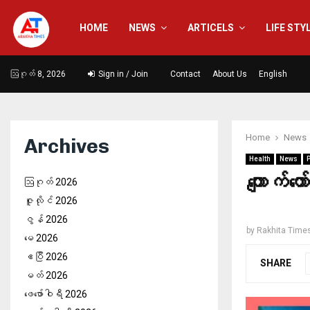
HOME
NEWS
ARTICELS
LIFE STY
ဩဂုတ် 8, 2026
Sign in / Join
Contact
About Us
English
Home
News
Archives
Health
News
P
ကျောက်တ
ဩဂုတ် 2026
ဇူလိုင် 2026
ဇွန် 2026
by
Rakhita Time
မေ 2026
ဧပြီ 2026
SHARE
မတ် 2026
ဖေ‌ဖော်ဝါရီ 2026