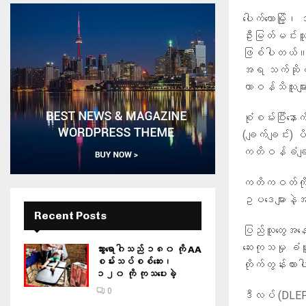
ပေါက်တောမြို့၊
ဦးမြတ်မင်းသူဟ
ဖြစ်ပါတယ်။ သ
အရ သက်ဆိုင်ရ
တာဝန်သိသူများ
စုံစမ်းပြီးနော
(ချက်ချင်း) ပ
ကတိဝန်ခံချက
ကတိကဝတ်ကို 
ဥပဒေများနဲ့အ
Recent Posts
ပြည်သူတွေအနေန
ဆေးကုသမှု ခံ
သွားရောဂါသည် ၁၈၀ ကို AA
စမ်းသပ်စစ်ဆေး၊
တိုက်တွန်းထာ
၁၂၀ ကို ကုသပေးခဲ့
0
ဒီလပ် (DLEPS