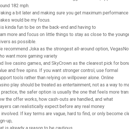
round 182 mph.
raking a bit later and making sure you get maximum performance 
rakes would be my focus.
t is kinda fun to be on the back-end and having to
earn more and focus on little things to stay as close to the young
rivers as possible.
e recommend Joka as the strongest all-around option, VegasNo
ho want more gaming variety
nd live casino games, and SkyCrown as the clearest pick for bo
alue and free spins. If you want stronger control, use formal
upport tools rather than relying on willpower alone. Online
asino play should be treated as entertainment, not as a way to 
n practice, the safer option is usually the one that feels more tra
ow the offer works, how cash-outs are handled, and what
layers can realistically expect before any real money
s involved. If key terms are vague, hard to find, or only become cl
ign-up,
hat is already a reason to be cautious.