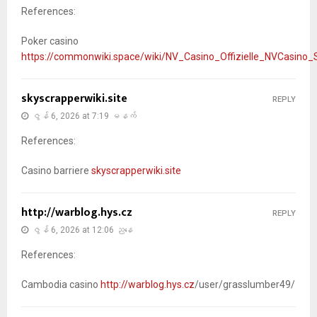
References:
Poker casino
https://commonwiki.space/wiki/NV_Casino_Offizielle_NVCasino_
skyscrapperwiki.site
REPLY
ဇွန် 6, 2026 at 7:19 မနက်
References:
Casino barriere
skyscrapperwiki.site
http://warblog.hys.cz
REPLY
ဇွန် 6, 2026 at 12:06 ညနေ
References:
Cambodia casino
http://warblog.hys.cz
/user/grasslumber49/