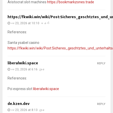
Aristocrat slot machines
https://bookmarkzones.trade
https://fkwiki.win/wiki/Post:Sicheres_geschtztes_und_
မေ 23, 2026 at 10:10 မနက်
References:
Santa ysabel casino
https://fkwiki.win/wiki/Post:Sicheres_geschtztes_und_unterhalt
liberalwiki.space
REPLY
မေ 23, 2026 at 6:16 ညနေ
References:
Pci express slot
liberalwiki.space
de.kzen.dev
REPLY
မေ 23, 2026 at 8:13 ညနေ