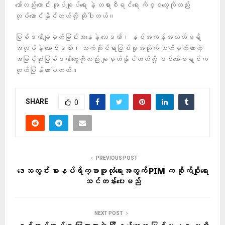
သော်လည်းကောင်း အုပ်ချုပ်ရေး နဲ့ တရားစီရင်ရေး ကိစ္စတွေကိုလည်း
လုပ်ဆောင်နိုင်တယ်လို့ ဆိုပါတယ်။
ပြစ်ဒဏ်ချမှတ်ခြင်းအနေနဲ့ သေဒဏ်၊ နှစ်အကန့်အသတ်မရှိ
အလုပ်နဲ့ ထောင်ဒဏ်၊ သက်ဆိုင်ရာပြစ်မှုအလိုက် သတ်မှတ်ထားတဲ့
အမြင့်ဆုံးပြစ်ဒဏ်တွေကိုလည်း ချမှတ်နိုင်တယ်လို့ စစ်ကော်မရှင်က
ထုတ်ပြန်ထားပါတယ်။
SHARE
0
PREVIOUS POST
ဒေသတွင်း စားနပ်ရိက္ခာဖူလုံရေးအတွက် PIM က စိုက်ပျိုးရေး
သင်တန်းပေးမည်
NEXT POST