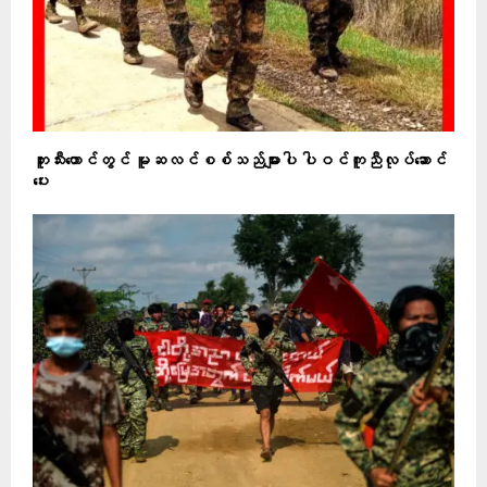
ဘူးသီးတောင်တွင် မူဆလင်စစ်သည်များပါ ပါဝင်ကူညီလုပ်ဆောင်
ပေး