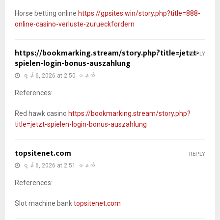
Horse betting online
https://gpsites.win/story.php?title=888-
online-casino-verluste-zurueckfordern
https://bookmarking.stream/story.php?title=jetzt-
REPLY
spielen-login-bonus-auszahlung
ဇွန် 6, 2026 at 2:50 မနက်
References:
Red hawk casino
https://bookmarking.stream/story.php?
title=jetzt-spielen-login-bonus-auszahlung
topsitenet.com
REPLY
ဇွန် 6, 2026 at 2:51 မနက်
References:
Slot machine bank
topsitenet.com