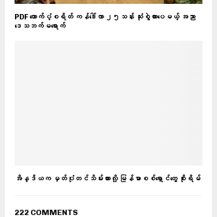
PDF ထောက်ပံ့စရိတ် ကန်ဒေါ်လာ ၂၅သန်း သုံးစွဲထားပေမယ့် အညာ
ဒေသဘက်မရောက်
အိန္ဒိယက မှတ်ပုံတင်သိမ်းထားလို့ မြန်မာစစ်ရှောင်တွေ စိုးရိမ်
222 COMMENTS