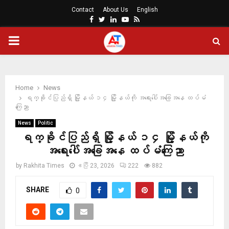
Contact
About Us
English
Facebook
Twitter
Linkedin
Youtube
Rss
PRIMARY
MENU
Home
News
ရက္ခိုင်ပြည်ရှိ မြို့နယ် ၁၄ မြို့နယ်ကို အရေးပေါ်အခြေအနေ ထပ်မံ
ကြေညာ
News
Politic
ရက္ခိုင်ပြည်ရှိ မြို့နယ် ၁၄ မြို့နယ်ကို
အရေးပေါ်အခြေအနေ ထပ်မံကြေညာ
by
Rakhita Times
ဧပြီ 23, 2026
222
882
SHARE
0