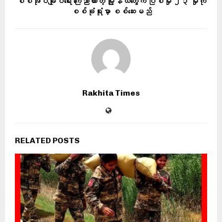
စစ်အုပ်ချုပ်ရေး ကြေညာထားတဲ့ မြို့နယ်တွေက ပြစ်မှု ၂၃ မှုကို
စစ်ခုံရုံးမှာ စစ်ဆေးမည်
Rakhita Times
RELATED POSTS