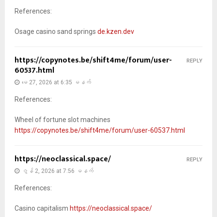
References:
Osage casino sand springs
de.kzen.dev
https://copynotes.be/shift4me/forum/user-
REPLY
60537.html
မေ 27, 2026 at 6:35 မနက်
References:
Wheel of fortune slot machines
https://copynotes.be/shift4me/forum/user-60537.html
https://neoclassical.space/
REPLY
ဇွန် 2, 2026 at 7:56 မနက်
References:
Casino capitalism
https://neoclassical.space/