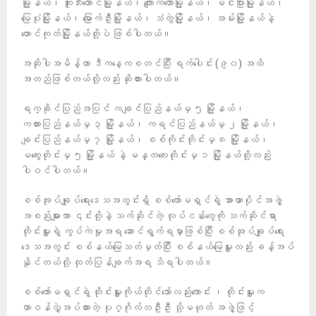
မြို့နယ်၊ ဘူးသီးတောင်မြို့နယ်၊ ကျောက်တော်မြို့နယ်၊ မင်းပြားမြို့နယ်၊
မြေပုံမြို့နယ်၊ မြောက်ဦးမြို့နယ်၊ သံတွဲမြို့နယ်၊ အမ်းမြို့နယ်နဲ့
တောင်ကုတ်မြို့နယ်တို့ပဲ ဖြစ်ပါတယ်။
အဆိုပါအမိန့်ဟာ ဒီကနေ့ကစတင်ပြီး ရက်ပေါင်း (၉၀) အထိ
အတည်ဖြစ်တယ်လို့လည်း ဆိုထားပါတယ်။
ရက္ခိုင်ပြည်အပြင် ကချင်ပြည်နယ်မှ ၅ မြို့နယ်၊
ကယားပြည်နယ်မှ ၃ မြို့နယ်၊ ကရင်ပြည်နယ်မှ ၂ မြို့နယ်၊
ချင်းပြည်နယ်မှ ၇ မြို့နယ်၊ စစ်ကိုင်းတိုင်းမှ ၈ မြို့နယ်၊
မကွေးတိုင်းမှ ၅ မြို့နယ် နဲ့ မန္တလေးတိုင်းမှ ၁ မြို့နယ်တို့လည်း
ပါဝင်ပါတယ်။
စစ်အုပ်ချုပ်ရေးဒေသအတွင်းရှိ စစ်ကော်မရှင်ရဲ့ အာဏာပိုင်အဖွဲ့
အစည်းများဟာ ၎င်းတို့နဲ့ သက်ဆိုင်တဲ့ လုပ်ငန်းတွေကို သက်ဆိုင်ရာ
တိုင်းမှူးရဲ့ ကွပ်ကဲမှုအရ ဆောင်ရွက်ရမှာဖြစ်ပြီး စစ်အုပ်ချုပ်ရေး
ဒေသအတွင်း စစ်နယ်မြေသတ်မှတ်ပြီး စစ်နယ်မြေမှူး‌လည်း ခန့်အပ်
နိုင်တယ်လို့ ထုတ်ပြန်ချက်အရ သိရပါတယ်။
စစ်ကော်မရှင်ရဲ့ တိုင်းမှူးကိုယ်တိုင်သော်လည်းကောင်း ၊ တိုင်းမှူးက
တာဝန်လွှဲအပ်ထား‌တဲ့ ပုဂ္ဂိုလ်တဦးဦး သို့မဟုတ် အဖွဲ့ဖြင့်