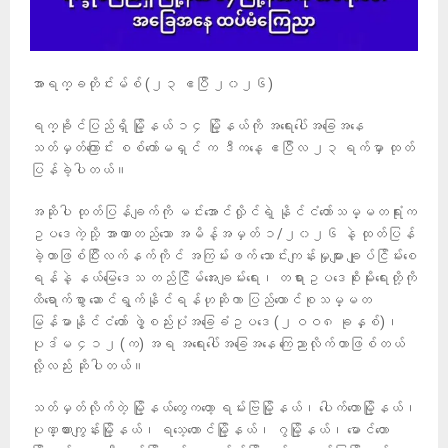
အာရက္ခတိုင်းမ်စ် (၂၃ ဧပြီ ၂၀၂၆)
ရက္ခိုင်ပြည်ရှိ မြို့နယ် ၁၄ မြို့နယ်ကို အရေးပေါ်အခြေအနေ
သတ်မှတ်ကြောင်း စစ်ကော်မရှင် က ဒီကနေ့ ဧပြီလ ၂၃ ရက်မှာ ထုတ်
ပြန်ခဲ့ပါတယ်။
အဆိုပါ ထုတ်ပြန်ချက်ကို မင်းအောင်လှိုင်ရဲ့ နိုင်ငံတော်သမ္မတရုံးက
ဥပဒေကဲ့သို့ အာဏာတည်သော အမိန့်အမှတ် ၁/၂၀၂၆ နဲ့ ထုတ်ပြန်
ခဲ့တာဖြစ်ပြီးလက်နက်ကိုင် အကြမ်းဖက် သောင်းကျန်းမှုများ ချုပ်ငြိမ်းစေ
ရန်နဲ့ နယ်မြေဒေသ တည်ငြိမ်အေးချမ်းရေး၊ တရားဥပဒေစိုးမိုးရေးတို့ကို
ထိရောက်စွာ ဆောင်ရွက်နိုင်ရန်ဟုဆိုကာ ပြည်ထောင်စုသမ္မတ
မြန်မာနိုင်ငံတော် ဖွဲ့စည်းပုံအခြေခံဥပဒေ (၂ဝဝ၈ ခုနှစ်)၊
ပုဒ်မ ၄၁၂ (က) အရ အရေးပေါ်အခြေအနေ ကြေညာလိုက်တာဖြစ်တယ်
လို့လည်း ဆိုပါတယ်။
သတ်မှတ်လိုက်တဲ့ မြို့နယ်တွေကတော့ ရမ်းဗြဲမြို့နယ်၊ ပေါက်တောမြို့နယ်၊
ပုဏ္ဏားကျွန်းမြို့နယ်၊ ရသေ့တောင်မြို့နယ်၊ ဂွမြို့နယ်၊ မောင်တော