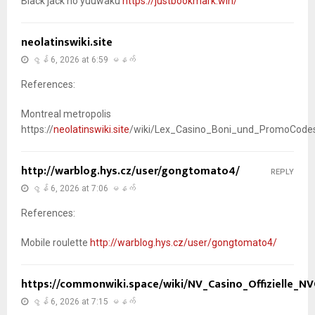
Black jack no yuuwaku
https://justbookmark.win/
neolatinswiki.site
ဇွန် 6, 2026 at 6:59 မနက်
References:
Montreal metropolis
https://
neolatinswiki.site
/wiki/Lex_Casino_Boni_und_PromoCodes_
http://warblog.hys.cz/user/gongtomato4/
REPLY
ဇွန် 6, 2026 at 7:06 မနက်
References:
Mobile roulette
http://warblog.hys.cz/user/gongtomato4/
https://commonwiki.space/wiki/NV_Casino_Offizielle_N
ဇွန် 6, 2026 at 7:15 မနက်