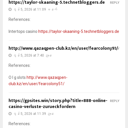
https://taylor-skaaning-5.technetbloggers.de
REPLY
ဇွန် 5, 2026 at 11:09 မနက်
References:
Intertops casino
https://taylor-skaaning-5.technetbloggers.de
http://www.qazaqpen-club.kz/en/user/fearcolony51/
REPLY
ဇွန် 5, 2026 at 7:40 ညနေ
References:
O l g slots
http://www.qazaqpen-
club.kz/en/user/fearcolony51/
https://gpsites.win/story.php?title=888-online-
REPLY
casino-verluste-zurueckfordern
ဇွန် 5, 2026 at 11:39 ညနေ
References: