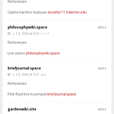
References:
Casino barriere toulouse
escatter11.fullerton.edu
philosophywiki.space
REPLY
ဇွန် 2, 2026 at 9:32 မနက်
References:
Live casino
philosophywiki.space
briefjournal.space
REPLY
ဇွန် 2, 2026 at 2:27 ညနေ
References:
Pink floyd live in pompeii
briefjournal.space
gardenwiki.site
REPLY