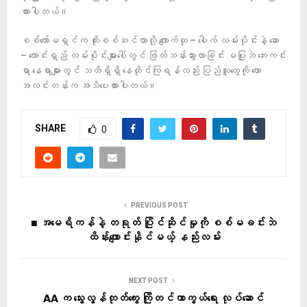
ထားပါတယ်။
စစ်ကော်မရှင်က ထိုးစစ်ဆင်လာလို့ ကျောက်ထု – ပေါက် လမ်းပိုင်းနဲ့ ဆော
– လောင်းရှည် လမ်းပိုင်းများပေါ်တွင် ဖြတ်သန်းသွားလာခြင်း မပြုဘဲ ဘေးကင်း
ရာ နေရာများတွင် သတိရှိရှိ နေထိုင်ကြရန်လည်း ပြည်သူတွေကို ယော
အလင်းတန်းက အသိပေးထားပါတယ်။
SHARE
0
PREVIOUS POST
■ အမေရိကန်နဲ့ တရုတ် ပြိုင်ဆိုင်မှုကို စစ်မခင်းဘဲ
ထိန်းကျောင်းနိုင်မယ့် နည်းလမ်း
NEXT POST
AA က သွေးလွန်တုတ်ကွေး ကြိုတင်ကာကွယ်ရေး လုပ်ဆောင်