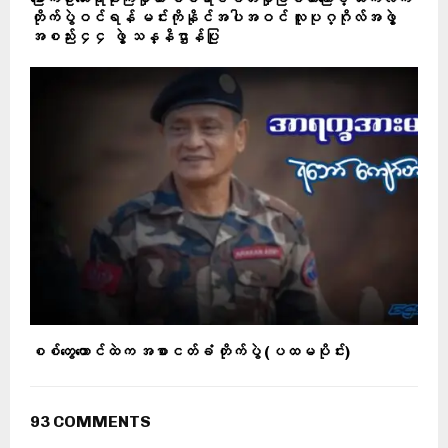
တိုက်ပွဲဝင်ရန် မင်းကိုနိုင်အပါအဝင် လူပုဂ္ဂိုလ်အဖွဲ့
အစည်း ၄၄ ဖွဲ့ သန္နိဌာန်ပြု
စစ်တွေထောင်ထဲက အစာငတ်ခံ တိုက်ပွဲ (ပထမပိုင်း)
93 COMMENTS