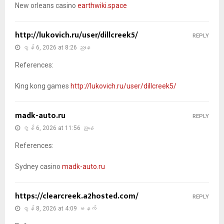
New orleans casino
earthwiki.space
http://lukovich.ru/user/dillcreek5/
REPLY
ဇွန် 6, 2026 at 8:26 ညနေ
References:
King kong games
http://lukovich.ru/user/dillcreek5/
madk-auto.ru
REPLY
ဇွန် 6, 2026 at 11:56 ညနေ
References:
Sydney casino
madk-auto.ru
https://clearcreek.a2hosted.com/
REPLY
ဇွန် 8, 2026 at 4:09 မနက်