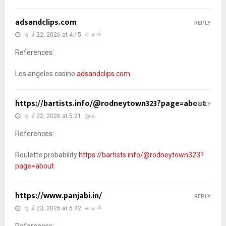
adsandclips.com
REPLY
ဇွန် 22, 2026 at 4:15 မနက်
References:
Los angeles casino
adsandclips.com
https://bartists.info/@rodneytown323?page=about
REPLY
ဇွန် 22, 2026 at 5:21 ညနေ
References:
Roulette probability
https://bartists.info/@rodneytown323?
page=about
https://www.panjabi.in/
REPLY
ဇွန် 23, 2026 at 6:42 မနက်