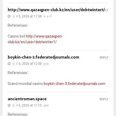
http://www.qazaqpen-club.kz/en/user/debtwinter1/
REPLY
ဇွန် 5, 2026 at 11:58 မနက်
References:
Casino bet
http://www.qazaqpen-
club.kz/en/user/debtwinter1/
boykin-chen-3.federatedjournals.com
REPLY
ဇွန် 5, 2026 at 12:08 ညနေ
References:
Grand mondial casino
boykin-chen-3.federatedjournals.com
ancientroman.space
REPLY
ဇွန် 5, 2026 at 11:15 ညနေ
References: