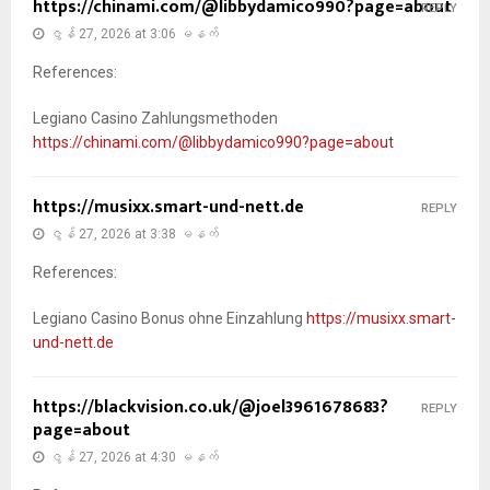
https://chinami.com/@libbydamico990?page=about
REPLY
ဇွန် 27, 2026 at 3:06 မနက်
References:
Legiano Casino Zahlungsmethoden
https://chinami.com/@libbydamico990?page=about
https://musixx.smart-und-nett.de
REPLY
ဇွန် 27, 2026 at 3:38 မနက်
References:
Legiano Casino Bonus ohne Einzahlung
https://musixx.smart-
und-nett.de
https://blackvision.co.uk/@joel3961678683?
REPLY
page=about
ဇွန် 27, 2026 at 4:30 မနက်