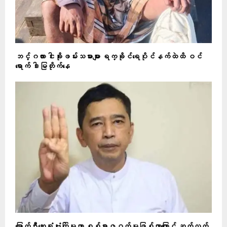
ဘင်္ဂလား ငါးခိုးဖမ်းသမားများ ရက္ခိုင်ရေပိုင်နက်ထဲထိ ဝင်
ရောက် ဒါးမြတိုက်နေ
မြောက်ဦးဆေးရုံဗုံးကြဲမှုဟာ စစ်ရာဇဝတ်မှုဖြစ်တာကြောင့် ဆက်လက်