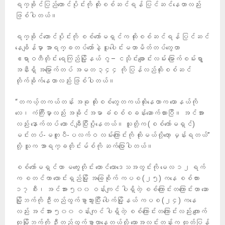
ရက္ခိုင်ပြည်တောင်ပိုင်းကို ထိုးစစ်ဆင်ရန် ပြင်ဆင်နေတာလည်း
ဖြစ်ပါတယ်။
ရက္ခိုင်တောင်ပိုင်းကို စစ်ကော်မရှင်က ထိုးစစ်ဆင်ရန် ပြင်ဆင်
နေချိန်မှာ အာရက္ခတပ်တော်နဲ့ ပူးပေါင်းမဟာမိတ်တပ်တွေဟာ
‎‎ဧရာဝတီတိုင်း ရေကြည်မြို့နယ် ဂွ – ငသိုင်းချောင်းလမ်း မြောက်စမ်းရွာ
အနီးရှိ အမြောက်တပ် အမတ ၃၄၄ ကို ပြန်လည်ထိုးစစ်ဆင်
တိုက်ခိုက်နေတာလည်း ဖြစ်ပါတယ်။
“တကယ့်တကယ်တန်း အခု ထိုးစစ်တွေတကယ်ထိုးနေတာက ယောနယ်ကို
လေ၊ ကံကြီးမှာလည်း အခိုင်အမာ ခံစစ်စခန်းဆောက်ထားပြီ။ အင်အား
လည်း နောက်ထပ် ထောင်ချီပြီးပို့နေတယ်။ သူတို့က (စစ်ကော်မရှင်)
မင်းတပ်-မတူပီ-ပလက်ဝ လမ်းကြောင်းကို ထိုးမယ်လို့တော့ မှန်းရတယ်”
လို့ သူက အာရက္ခတိုင်းမ်စ်ကို ဆက်ပြောပါတယ်။
စစ်ကော်မရှင်ဟာ မကွေးတိုင်း တောင်ယောဒေသအတွင်းကို မေလ ၁၂ ရက်
က စတင်ကာ လောင်းရှည်မြို့ အခြေစိုက် ကပစ (၂၅) ကနေ စစ်ကား
၁၇ စီး၊ အင်အား ၅၀၀ ဝန်းကျင် ပါရှိတဲ့ စစ်ကြောင်းတကြောင်းဟာ ဆော
မြို့ဘက်ကို ဦးတည်ထွက်ခွာသွားပြီး ပေါက်မြို့နယ် ကပစ (၂၄) ကနေ
လည်း အင်အား ၅၀၀ ဝန်းကျင် ပါရှိတဲ့ စစ်ကြောင်းတကြောင်းလည်း ကျောက်
ထုမြို့ဘက်ကို ဦးတည်ထွက်ခွာလာနေတယ်လို့ ယောအလင်းတန်းက ထုတ်ပြန်