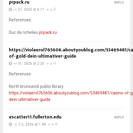
prpack.ru
REPLY
မေ 27, 2026 at 6:17 မနက်
References:
Duc de richelieu
prpack.ru
https://violaerol765606.aboutyoublog.com/53469481/ca
of-gold-dein-ultimativer-guide
မေ 31, 2026 at 2:26 မနက်
References:
North brunswick public library
https://violaerol765606.aboutyoublog.com/53469481/casino-of-g
dein-ultimativer-guide
escatter11.fullerton.edu
REPLY
ဇွန် 2, 2026 at 1:44 မနက်