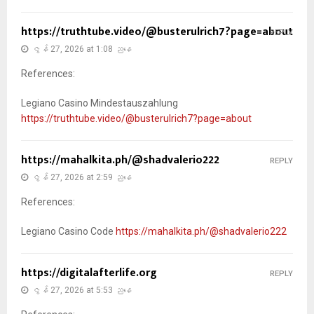
https://truthtube.video/@busterulrich7?page=about
REPLY
ဇွန် 27, 2026 at 1:08 ညနေ
References:
Legiano Casino Mindestauszahlung
https://truthtube.video/@busterulrich7?page=about
https://mahalkita.ph/@shadvalerio222
REPLY
ဇွန် 27, 2026 at 2:59 ညနေ
References:
Legiano Casino Code
https://mahalkita.ph/@shadvalerio222
https://digitalafterlife.org
REPLY
ဇွန် 27, 2026 at 5:53 ညနေ