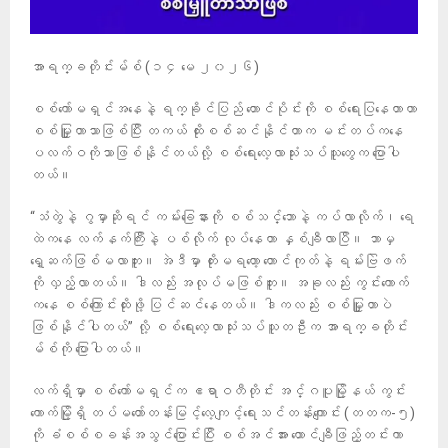
အာရက္ခတိုင်းမ်စ် (၁၄ မေ ၂၀၂၆)
စစ်ကော်မရှင်အနေနဲ့ ရက္ခိုင်ပြည် တောင်ပိုင်းကို စစ်ရေးပြနေတာဟာ
စစ်မြှူတာသာဖြစ်ပြီး တကယ် ထိုးစစ်ဆင်နိုင်တာက မင်းတပ်ကနေ
ပလက်ဝကိုသာဖြစ်နိုင်တယ်လို့ စစ်ရေးလေ့လာသုံးသပ်သူတွေက ပြောပါ
တယ်။
“သံတွဲနဲ့ ဂွမှာဆိုရင် ကမ်းခြေနားကို စစ်သင်္ဘောနဲ့ ကပ်လာလိုက်၊ ရေ
ထဲကနေ လက်နက်ကြီးနဲ့ ပစ်လိုက် လုပ်နေတာ နှစ်ချီလာပြီ။ ဘာမှ
ရှေ့ဆက်ဖြစ်မလာဘူး။ အဲဒီမှာ တိုးမရတော့ တောင်ကုတ်နဲ့ ရမ်းဗြဲဖက်
ကို လှည့်လာတယ်။ ဒါလည်း အလုပ်မဖြစ်ဘူး။ အခုလည်း ကွင်းကောက်
ကနေ စစ်ကြောင်းထိုးဖို့ ပြင်ဆင်နေတယ်။ ဒါကလည်း စစ်မြှူတာပဲ
ဖြစ်နိုင်ပါတယ်” လို့ စစ်ရေးလေ့လာသုံးသပ်သူတဦးက အာရက္ခတိုင်း
မ်စ်ကို ပြောပါတယ်။
လက်ရှိမှာ စစ်ကော်မရှင်က ဧရာဝတီတိုင်း အင်္ဂပူမြို့နယ် ကွင်း
ကောက်မြို့ရှိ တပ်မတော်တန်းမြင့်လေ့ကျင့်ရေးသင်တန်းကျောင်း (တတက-၅)
ကို ခံစစ်စခန်းအသွင်ပြောင်းပြီး စစ်အင်အား ထောင်ချီဖြည့်တင်းကာ