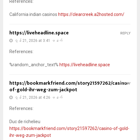
References:
California indian casinos
https://clearcreek.a2hosted.com/
https://liveheadline.space
REPLY
ဇွန် 21, 2026 at 3:41 မနက်
References:
%random_anchor_text%
https://liveheadline.space
https://bookmarkfriend.com/story21597262/casino-
REPLY
of-gold-ihr-weg-zum-jackpot
ဇွန် 21, 2026 at 4:26 မနက်
References:
Duc de richelieu
https://bookmarkfriend.com/story21597262/casino-of-gold-
ihr-weg-zum-jackpot