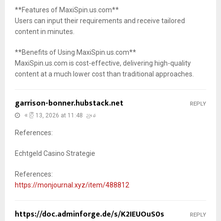
**Features of MaxiSpin.us.com**
Users can input their requirements and receive tailored
content in minutes.
**Benefits of Using MaxiSpin.us.com**
MaxiSpin.us.com is cost-effective, delivering high-quality
content at a much lower cost than traditional approaches.
garrison-bonner.hubstack.net
REPLY
ဧပြီ 13, 2026 at 11:48 ညနေ
References:
Echtgeld Casino Strategie
References:
https://monjournal.xyz/item/488812
https://doc.adminforge.de/s/K2IEUOuS0s
REPLY