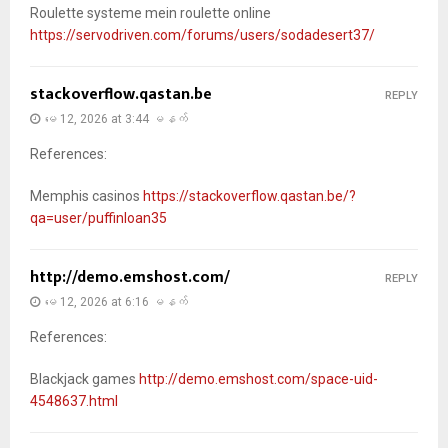
Roulette systeme mein roulette online
https://servodriven.com/forums/users/sodadesert37/
stackoverflow.qastan.be
REPLY
မေ 12, 2026 at 3:44 မနက်
References:
Memphis casinos
https://stackoverflow.qastan.be/?
qa=user/puffinloan35
http://demo.emshost.com/
REPLY
မေ 12, 2026 at 6:16 မနက်
References:
Blackjack games
http://demo.emshost.com/space-uid-
4548637.html