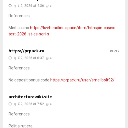
ဇွန် 2, 2026 at 4:36 ညနေ
References:
Mint casino
https://liveheadline.space/item/hitnspin-casino-
test-2026-ist-es-seri-s
https://prpack.ru
REPLY
ဇွန် 2, 2026 at 6:37 ညနေ
References:
No deposit bonus code
https://prpack.ru/user/smellbolt92/
architecturewiki.site
ဇွန် 2, 2026 at 7:52 ညနေ
References:
Politia rutiera