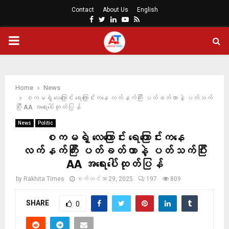
Contact
About Us
English
Facebook
Twitter
Linkedin
Youtube
Rss
PRIMARY
MENU
Home
News
စကမရဲ့ လေကြောင်း ရေကြောင်းကနေ လက်နက်ကြီး ပတ်ခတ်တာနဲ့ ပတ်သက်
ပြီး AA အရေးပေါ်ထုတ်ပြန်
News
Politic
စကမရဲ့ လေကြောင်း ရေကြောင်းကနေ
လက်နက်ကြီး ပတ်ခတ်တာနဲ့ ပတ်သက်ပြီး
AA အရေးပေါ်ထုတ်ပြန်
by
Rakhita Times
စက်တင်ဘာ 29, 2025
197
809
SHARE
0