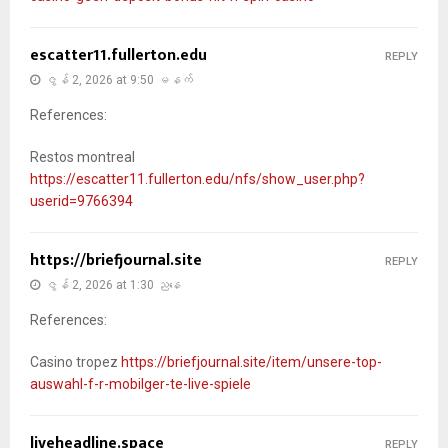
escatter11.fullerton.edu
REPLY
ဇွန် 2, 2026 at 9:50 မနက်
References:
Restos montreal
https://escatter11.fullerton.edu/nfs/show_user.php?
userid=9766394
https://briefjournal.site
REPLY
ဇွန် 2, 2026 at 1:30 ညနေ
References:
Casino tropez
https://briefjournal.site/item/unsere-top-
auswahl-f-r-mobilger-te-live-spiele
liveheadline.space
REPLY