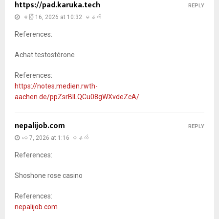
https://pad.karuka.tech
REPLY
ဧပြီ 16, 2026 at 10:32 မနက်
References:
Achat testostérone
References:
https://notes.medien.rwth-
aachen.de/ppZsrBlLQCu08gWXvdeZcA/
nepalijob.com
REPLY
မေ 7, 2026 at 1:16 မနက်
References:
Shoshone rose casino
References:
nepalijob.com