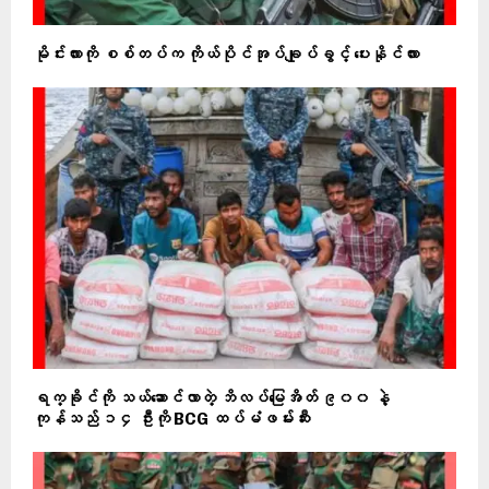
မိုင်းလားကို စစ်တပ်က ကိုယ်ပိုင်အုပ်ချုပ်ခွင့် ပေးနိုင်လား
ရက္ခိုင်ကို သယ်ဆောင်လာတဲ့ ဘိလပ်မြေအိတ် ၉၀၀ နဲ့
ကုန်သည် ၁၄ ဦးကို BCG ထပ်မံဖမ်းဆီး