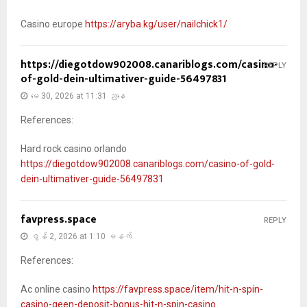
Casino europe
https://aryba.kg/user/nailchick1/
https://diegotdow902008.canariblogs.com/casino-
REPLY
of-gold-dein-ultimativer-guide-56497831
မေ 30, 2026 at 11:31 ညနေ
References:
Hard rock casino orlando
https://diegotdow902008.canariblogs.com/casino-of-gold-
dein-ultimativer-guide-56497831
favpress.space
REPLY
ဇွန် 2, 2026 at 1:10 မနက်
References:
Ac online casino
https://favpress.space/item/hit-n-spin-
casino-geen-deposit-bonus-hit-n-spin-casino