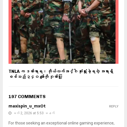
TNLA က ဒဏ်ရာရ၊ ကိုယ်လက်အင်္ဂါ ဆုံးရှုံးခဲ့ရတဲ့ အရာရှိ
စစ်သည် ၃၄၀ ကျော်ကို ဂုဏ်ပြု
197 COMMENTS
maxispin_u_mxOt
REPLY
မတ် 2, 2026 at 5:53 မနက်
For those seeking an exceptional online gaming experience,