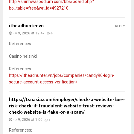
http://shinhwaspodium.com/bbs/board.php?
bo_table=free&wr_id=4927210
itheadhunter.vn
REPLY
မေ 9, 2026 at 12:47 ညနေ
References:
Casino helsinki
References:
https://itheadhunter.vn/jobs/companies/candy96-login-
secure-account-access-verification/
https://tsnasia.com/employer/check-a-website-for-
REPLY
risk-check-if-fraudulent-website-trust-reviews-
check-website-is-fake-or-a-scam/
မေ 9, 2026 at 1:00 ညနေ
References: