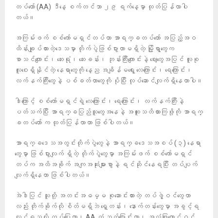
တပ်တော် (AA) ဒီနေ့ စက်တင်ဘာ ၂၉ ရက်နေ့မှာ ထုတ်ပြန်လာပါ
တယ်။
အကြမ်းဖက် စစ်ကော်မရှင်တပ်ဟာ အာရက္ခတပ်တော် အပြည့်အဝ
ထိန်းချုပ်ထားတဲ့ဒေသမှာ တိုက်ပွဲဖြစ်ပွားတာမရှိတဲ့ မြို့ရွာတွေက
စာသင်ကျောင်း၊ ဆေးရုံ၊ ဆေးခန်း၊ ဘုန်းကြီးကျောင်းနဲ့ ဈေးတွေအပြင် လူစု
လူဝေးရှိနိုင်တဲ့ နေရာတွေကို နေ့ည အချိန်မရွေး လေကြောင်း၊ ရေကြောင်း၊
လက်နက်ကြီးတွေနဲ့ ပစ်ခတ်တာတွေကို ပိုပြီး လုပ်ဆောင်လျက်ရှိနေတာပါ။
ဒါကြောင့် စစ်ကော်မရှင်ရဲ့ လေကြောင်း၊ ရေကြောင်း၊ လက်နက်ကြီးနဲ့
ပတ်သက်ပြီး အာရက္ခပြည်သူတွေအနေနဲ့ အထူးသတိထားကြဖို့ကို အာရက္
ခတပ်တော် က ထုတ်ပြန်လာတာ ဖြစ်ပါတယ်။
အာရက္ခဒေသအတွင်းတိုက်ပွဲတွေနဲ့ အာရက္ခဒေသအစပ် (၃) နေရာ
တွေမှာ ဖြစ်ပွားလျက် ရှိတဲ့ တိုက်ပွဲတွေမှာ အကြမ်းဖက် စစ်ကော်မရှင်
တပ်က အထိအခိုက် အကျအဆုံးများစွာနဲ့ ရင်ဆိုင်နေရပြီး တပ်ပျက်
လျက်ရှိနေတာ ဖြစ်ပါတယ်။
အဲဒါပြင် သူတို့ အတင်းအဓမ္မ စုဆောင်းထားတဲ့ တပ်ဖွဲ့ဝင်တွေဟာ
လည်း တိုက်ခိုက်လို စိတ်မရှိဘဲ ရှေ့တန်း၊ နောက်တန်းတွေမှာ အခွင့်ရ
လျှင်ရသလို တပ်ပြေးတာ၊ AA ထံ ဘက်ပြောင်းတာ၊ အလံဖြူထောင်ဝင်