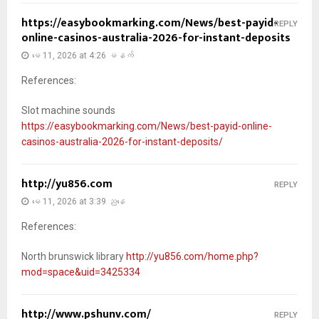
https://easybookmarking.com/News/best-payid-
REPLY
online-casinos-australia-2026-for-instant-deposits
မေ 11, 2026 at 4:26 မနက်
References:
Slot machine sounds
https://easybookmarking.com/News/best-payid-online-
casinos-australia-2026-for-instant-deposits/
http://yu856.com
REPLY
မေ 11, 2026 at 3:39 ညနေ
References:
North brunswick library
http://yu856.com/home.php?
mod=space&uid=3425334
http://www.pshunv.com/
REPLY