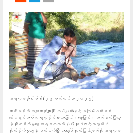
အာရက္ခတိုင်းမ်စ် (၂၉ စက်တင်ဘာ ၂၀၂၅)
အထိအခိုက် အကျအဆုံးများပြီး တပ်ပျက်နေတဲ့ အကြမ်းဖက်စစ်
ကော်မရှင်တပ်က ရက္ခိုင်မှာ လေကြောင်း၊ ရေကြောင်း၊ လက်နက်ကြီးတွေ
နဲ့ တိုက်ခိုက်မှုတွေ အရင်ကထက် ပိုပြီး လုပ်လာတဲ့အတွက် ဒီ
တိုက်ခိုက်မှုတွေနဲ့ ပတ်သက်ပြီး အရေးပေါ် ထုတ်ပြန်ချက်ကို အာရက္ခ