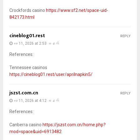
Crockfords casino
https://www.sf2.net/space-uid-
842173.html
cineblog01.rest
REPLY
မေ 11, 2026 at 2:53 မနက်
References:
Tennessee casinos
https://cineblog01.rest/user/aprilnapkin5/
jszst.com.cn
REPLY
မေ 11, 2026 at 4:12 မနက်
References:
Canberra casino
https://jszst.com.cn/home.php?
mod=space&uid=6913482