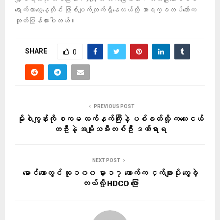
ရောက်တာတွေနေ့တိုင်း ဖြစ်ပျက်လျက်ရှိနေတယ်လို့ အာရက္ခတပ်တော်က
ထုတ်ပြန်ထားပါတယ်။
SHARE
0
PREVIOUS POST
မိုးစဲကျွန်းကို စကမ လက်နက်ကြီးနဲ့ ပစ်ခတ်လို့ ကလေးငယ်
တဦးနဲ့ အမျိုးသမီးတစ်ဦး ဒဏ်ရာရ
NEXT POST
မောင်တောတွင် လူ ၁၀၀ မှာ ၁၇ ယောက်က ငှက်ဖျားပိုး တွေ့ခဲ့
တယ်လို့ HDCO ပြော