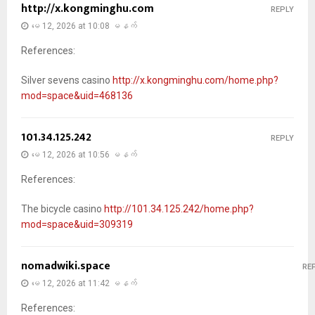
http://x.kongminghu.com
REPLY
မေ 12, 2026 at 10:08 မနက်
References:
Silver sevens casino
http://x.kongminghu.com/home.php?
mod=space&uid=468136
101.34.125.242
REPLY
မေ 12, 2026 at 10:56 မနက်
References:
The bicycle casino
http://101.34.125.242/home.php?
mod=space&uid=309319
nomadwiki.space
RE
မေ 12, 2026 at 11:42 မနက်
References: