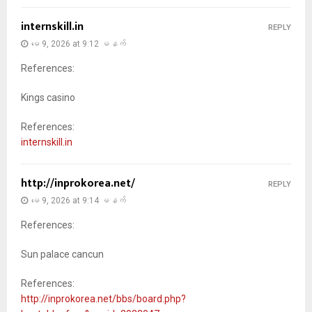
internskill.in
REPLY
မေ 9, 2026 at 9:12 မနက်
References:
Kings casino
References:
internskill.in
http://inprokorea.net/
REPLY
မေ 9, 2026 at 9:14 မနက်
References:
Sun palace cancun
References:
http://inprokorea.net/bbs/board.php?