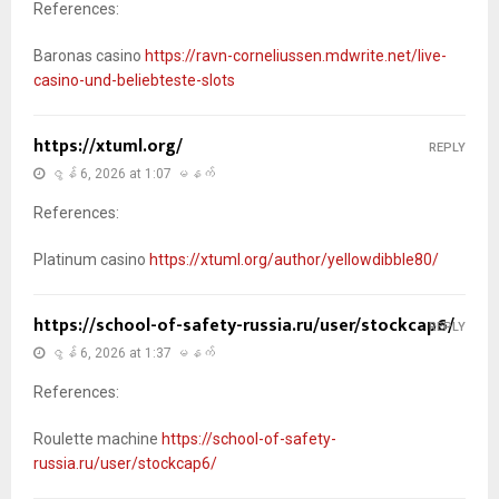
References:
Baronas casino
https://ravn-corneliussen.mdwrite.net/live-
casino-und-beliebteste-slots
https://xtuml.org/
REPLY
ဇွန် 6, 2026 at 1:07 မနက်
References:
Platinum casino
https://xtuml.org/author/yellowdibble80/
https://school-of-safety-russia.ru/user/stockcap6/
REPLY
ဇွန် 6, 2026 at 1:37 မနက်
References:
Roulette machine
https://school-of-safety-
russia.ru/user/stockcap6/