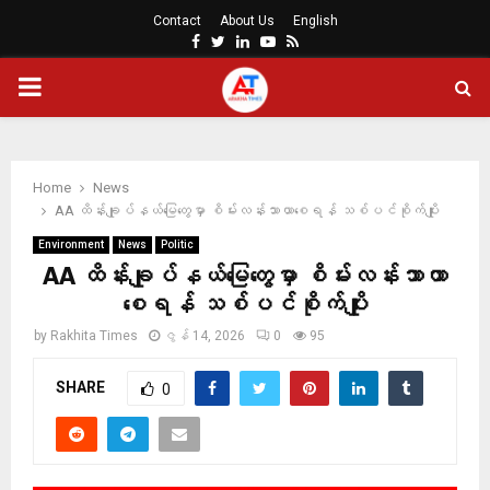
Contact
About Us
English
Facebook
Twitter
Linkedin
Youtube
Rss
PRIMARY
MENU
Home
News
AA ထိန်းချုပ်နယ်မြေတွေမှာ စိမ်းလန်းသာယာစေရန် သစ်ပင်စိုက်ပျိုး
Environment
News
Politic
AA ထိန်းချုပ်နယ်မြေတွေမှာ စိမ်းလန်းသာယာ
စေရန် သစ်ပင်စိုက်ပျိုး
by
Rakhita Times
ဇွန် 14, 2026
0
95
SHARE
0