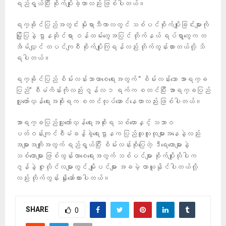
ရည်ရွယ်ပြီး စိုက်ပျိုးခဲ့တာလည်း ဖြစ်ပါတယ်။
ရက္ခိုင်ပြည်အတွင်း မိုးရာသီကာလတွင် သစ်ပင်စိုက်ပျိုးခြင်းများကို
မြို့ပြနဲ့ ဌာနဆိုင်ရာ ဝန်ထမ်းတွေအပြင် တိုက်နယ် ရပ်ရွာတွေက တ
အိမ်လျှင် တပင်ကျစီ စိုက်ပျိုးကြရန်လည်း တိုက်တွန်းထားတယ်လို့ သိ
ရပါတယ်။
ရက္ခိုင်ပြည် စိမ်းလန်းသာယာစေရေးအတွက် “ စိမ်းလန်းသော အာရက္ခ
ပြည်” စီမံကိန်းကိုလည်း ဇွန်လ ၁ ရက်က စတင်ပြီး အာရက္ခပြည်
သူ့တော်လှန်ရေးအစိုးရက စတင်လုပ်ဆောင်နေတာလည်း ဖြစ်ပါတယ်။
အာရက္ခပြည်သူ့တော်လှန်ရေးအစိုးရ သစ်တောနှင့် သဘာဝ
ပတ်ဝန်းကျင်စီမံခန့်ခွဲရေးဌာနက ပြည်သူလူထုများအ‌နေနဲ့လည်း
အများအကျိုးအတွက် ရည်ရွယ်ပြီး စိမ်းလန်းစိုပြေတဲ့ ဒီရေတောများနဲ့
သစ်တောများ ဖြစ်ထွန်းလာစေရေးအတွက် သစ်ပင်များ စိုက်ပျိုးလိုပါက
ဇွန်နဲ့ ဇူလိုင်လများတွင် မျိုးပင်များ အခမဲ့ လာယူနိုင်ပါတယ်လို့
လည်း တိုက်တွန်း နှိုးဆော်ထားပါတယ်။
SHARE
0