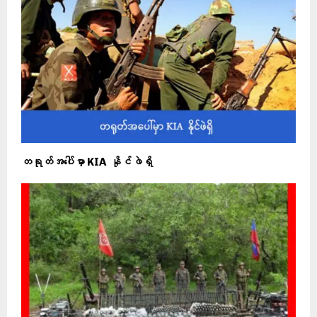
တရုတ်အပေါ်မှာ KIA နိုင်ဖဲရှိ