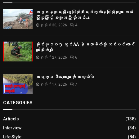
အဥ္ဇနပူရမြို့ ရွှေပြည်စိုးရပ်ကွက်နေပြည်သူများ ကမ်း
ပြိုမှုကြောင့် အကူအညီ လိုအပ်နေ
ဇူလိုင် 30, 2026
4
မိုင်းယု ၁၀၅ တွင် AA နဲ့ မဟာမိတ်တို့ သစ်ပင် ထောင်
ကျော်စိုက်ပျိုး
ဇူလိုင် 27, 2026
6
အာရက္ခ ဒီရေတောများကို ကာကွယ်ပါ
ဇူလိုင် 17, 2026
7
CATEGORIES
Articels
(138)
Interview
(34)
Life Style
(84)