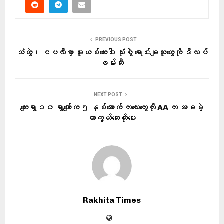
PREVIOUS POST
သံတွဲ၊ ငပလီမှာ မူးယစ်ဆေးဝါး သုံးစွဲ ရောင်းချသူတွေကို ဒီလပ်
ဖမ်းဆီး
NEXT POST
ကျေးရွာ ၁၀ ရွာကျော်က ၅ နှစ်အောက် ကလေးတွေကို AA က အခမဲ့
ကာကွယ်ဆေးထိုးပေး
Rakhita Times