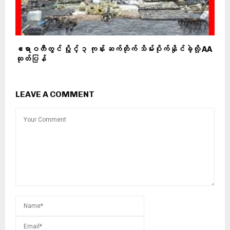
ဧရာဝတီတွင် ပွိုင့် ၃ ကုန်း ဆက်တိုက် သိမ်းပိုက်နိုင်ခဲ့လို့ AA
ထုတ်ပြန်
LEAVE A COMMENT