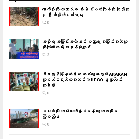
မြောက်ဦးကို လေယာဉ် ၈ စီးနဲ့ ဗုံးပတ်ကြဲခဲ့လို့ ပြည်သူ
၄ ဦး ထိခိုက်ဒဏ်ရာရ
0
အစိုးရ အပြောင်းအလဲနှင့် ပညာရေး အပြောင်းအလဲဟု
ဆိုကြသော်လည်း အမှန်ဆိုလျှင်
3
ဝီရဌာနီမြို့နယ်ရှိ‌ ဒေသခံတွေအတွက် ARAKAN
လူငယ်ပရဟိတအသင်းက HDCO နဲ့ ပူးပေါင်း
လှူဒါန်း
0
ငပလီကို ကမ်းတက်နိုင်ရန် ရွေးတုအစိုးရ
ကြံစည်နေ
0