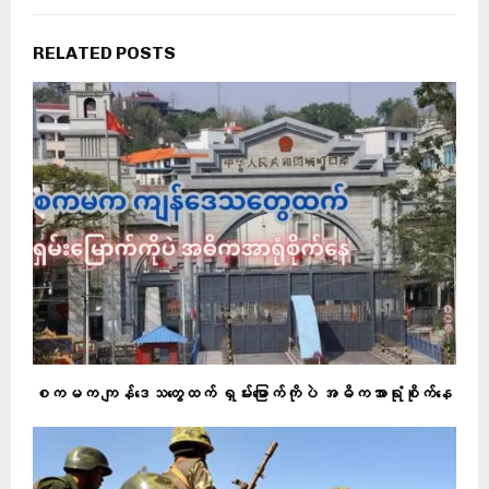
RELATED POSTS
စကမက ကျန်ဒေသတွေထက် ရှမ်းမြောက်ကိုပဲ အဓိကအာရုံစိုက်နေ