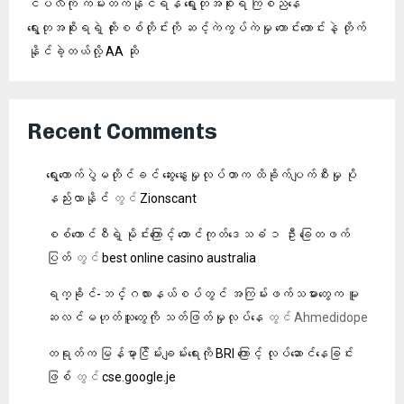
ငပလီကို ကမ်းတက်နိုင်ရန် ရွေးတုအစိုးရ ကြံစည်နေ
ရွေးတုအစိုးရရဲ့ ထိုးစစ်တိုင်းကို ဆင့်ကဲကွပ်ကဲမှု ကောင်းကောင်းနဲ့ တိုက်
နိုင်ခဲ့တယ်လို့ AA ဆို
Recent Comments
ရွေးကောက်ပွဲမတိုင်ခင် ဆွေးနွေးမှုလုပ်တာက ထိခိုက်ပျက်စီးမှု ပို
နည်းလာနိုင်
တွင်
Zionscant
စစ်ကောင်စီရဲ့ မိုင်းကြောင့် တောင်ကုတ်ဒေသခံ ၁ ဦး ခြေတဖက်
ပြတ်
တွင်
best online casino australia
ရက္ခိုင်-ဘင်္ဂလားနယ်စပ်တွင် အကြမ်းဖက်သမားတွေက မူ
ဆလင်မဟုတ်သူတွေကို သတ်ဖြတ်မှုလုပ်နေ
တွင်
Ahmedidope
တရုတ်က မြန်မာ့ငြိမ်းချမ်းရေးကို BRI ကြောင့် လုပ်ဆောင်နေခြင်း
ဖြစ်
တွင်
cse.google.je