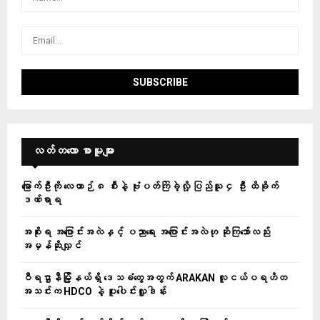
လတ်တ‌လော စာမူများ
မြောက်ဦးကို လေယာဉ် ၈ စီးနဲ့ ဗုံးပတ်ကြဲခဲ့လို့ ပြည်သူ ၄ ဦး ထိခိုက်
ဒဏ်ရာရ
အစိုးရ အပြောင်းအလဲနှင့် ပညာရေး အပြောင်းအလဲဟု ဆိုကြသော်လည်း
အမှန်ဆိုလျှင်
ဝီရဌာနီမြို့နယ်ရှိ‌ ဒေသခံတွေအတွက် ARAKAN လူငယ်ပရဟိတ
အသင်းက HDCO နဲ့ ပူးပေါင်းလှူဒါန်း