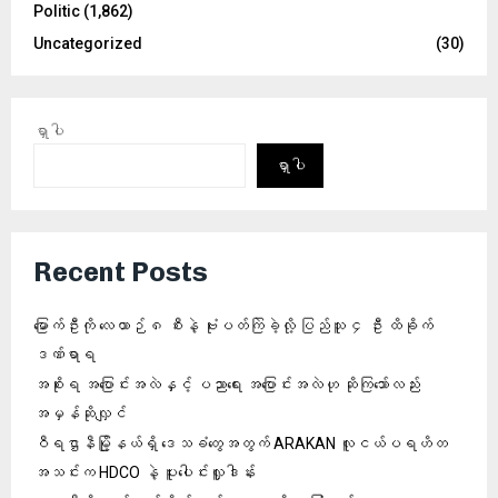
Politic
(1,862)
Uncategorized
(30)
ရှာပါ
ရှာပါ
Recent Posts
မြောက်ဦးကို လေယာဉ် ၈ စီးနဲ့ ဗုံးပတ်ကြဲခဲ့လို့ ပြည်သူ ၄ ဦး ထိခိုက်
ဒဏ်ရာရ
အစိုးရ အပြောင်းအလဲနှင့် ပညာရေး အပြောင်းအလဲဟု ဆိုကြသော်လည်း
အမှန်ဆိုလျှင်
ဝီရဌာနီမြို့နယ်ရှိ‌ ဒေသခံတွေအတွက် ARAKAN လူငယ်ပရဟိတ
အသင်းက HDCO နဲ့ ပူးပေါင်းလှူဒါန်း