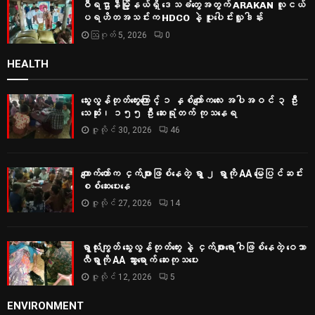
ဝီရဌာနီမြို့နယ်ရှိ‌ ဒေသခံတွေအတွက် ARAKAN လူငယ်
ပရဟိတအသင်းက HDCO နဲ့ ပူးပေါင်းလှူဒါန်း
ဩဂုတ် 5, 2026
0
HEALTH
သွေးလွန်တုတ်ကွေးကြောင့် ၁ နှစ်ကျော်ကလေး အပါအဝင် ၃ ဦး
သေဆုံး၊ ၁၅၅ ဦး ဆေးရုံတက် ကုသနေရ
ဇူလိုင် 30, 2026
46
ကျောက်တော်က ငှက်ဖျားဖြစ်နေတဲ့ ရွာ ၂ ရွာကို AA မြေပြင်ဆင်း
စစ်‌ဆေးပေးနေ
ဇူလိုင် 27, 2026
14
ရွာလုံးကျွတ် သွေးလွန်တုတ်ကွေး နဲ့ ငှက်ဖျားရောဂါဖြစ်နေတဲ့ ဝေသာ
လီရွာကို AA သွားရောက် ဆေးကုသပေး
ဇူလိုင် 12, 2026
5
ENVIRONMENT