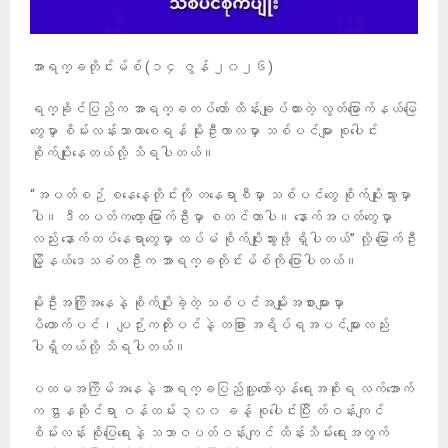
အာရက္ခတိုင်းမ်စ် (၁၄ ဇွန် ၂၀၂၆)
ရက္ခိုင်ပြည်က အာရက္ခတပ်တော် ထိန်းချုပ်ထားတဲ့ လွတ်မြောက်နယ်မြေ
တွေမှာ စိမ်းလန်းသာယာစေရန် မိုးဦးကာလမှာ သစ်ပင်များ စုပေါင်း
စိုက်ပျိုးနေတယ်လို့ သိရပါတယ်။
“အပတ်စဉ် စနေနေ့တိုင်းကို တနေရာစီမှာ သစ်ပင်တွေ စိုက်ပျိုးသွားမှာ
ပါ။ ဒီတပတ်ကတော့ မြောက်ဦးမှာ စတင်တာပါ။ နောက်အပတ်တွေမှာ
လည်း နောက်ထပ်နေရာတွေမှာ ထပ်မံ စိုက်ပျိုးသွားဖို့ ရှိပါတယ်” လို့ မြောက်ဦး
မြို့နယ်ဒေသခံတဦးက အာရက္ခတိုင်းမ်စ်ကို ပြောပါတယ်။
မိုးဦးအကြိုအနေနဲ့ စိုက်ပျိုးခဲ့တဲ့ သစ်ပင်အမျိုးအစားများမှာ
ပိတောက်ပင်၊ ပျဉ်းကတိုးပင်နဲ့ တခြား အရိပ်ရအပင်များလည်း
ပါရှိတယ်လို့ သိရပါတယ်။
ပထမအကြိမ်အနေနဲ့ အာရက္ခပြည်သူ့တော်လှန်ရေးအစိုးရ လက်အောက်
က ဌာနဆိုင်ရာ ဝန်ထမ်း ၃၀၀ ခန့် စုပေါင်းပြီး တ်ဝန်းကျင်
စိမ်းလန်း စို‌ပြေရေးနဲ့ သဘာဝပတ်ဝန်းကျင် ထိန်းသိမ်းရေးအတွက်