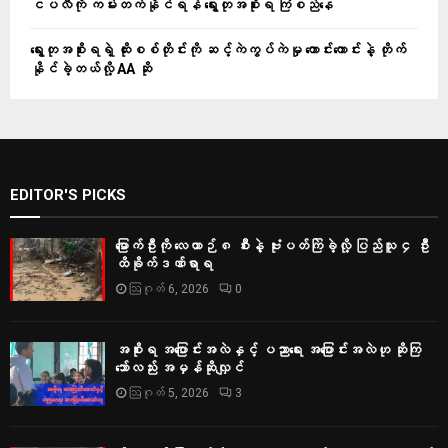
ငပလီကို ကမ်းတက်နိုင်ရန် ရွေးတုအစိုးရ ကြံစည်နေ
ရွေးတုအစိုးရရဲ့ ထိုးစစ်တိုင်းကို ဆင့်ကဲကွပ်ကဲမှု ကောင်းကောင်းနဲ့ တိုက်
နိုင်ခဲ့တယ်လို့ AA ဆို
EDITOR'S PICKS
မြောက်ဦးကို လေယာဉ် ၈ စီးနဲ့ ဗုံးပတ်ကြဲခဲ့လို့ ပြည်သူ ၄ ဦး
ထိခိုက်ဒဏ်ရာရ
ဩဂုတ် 6, 2026
0
အစိုးရ အပြောင်းအလဲနှင့် ပညာရေး အပြောင်းအလဲဟု ဆိုကြ
သော်လည်း အမှန်ဆိုလျှင်
ဩဂုတ် 5, 2026
3