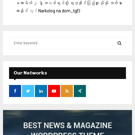
မဟာမိတ် ၂ ဖွဲ့ အပစ်ရပ်လို့ ရက္ခိုင်ပြည်သူ ပိုမို အထိနာ
လာနိုင်
တွင်
Narkolog na dom_tgEl
S
e
a
S
r
c
E
h
Our Networks
f
A
o
r
R
:
C
H