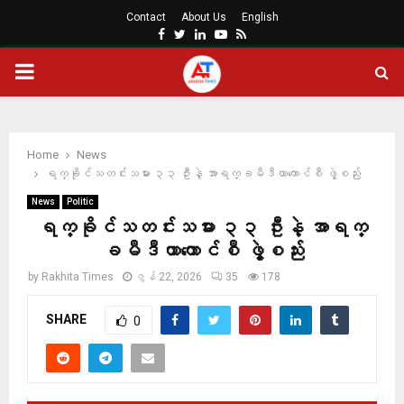
Contact
About Us
English
Facebook
Twitter
Linkedin
Youtube
Rss
PRIMARY
MENU
Home
News
ရက္ခိုင်သတင်းသမား ၃၃ ဦးနဲ့ အာရက္ခမီဒီယာကောင်စီ ဖွဲ့စည်း
News
Politic
ရက္ခိုင်သတင်းသမား ၃၃ ဦးနဲ့ အာရက္
ခမီဒီယာကောင်စီ ဖွဲ့စည်း
by
Rakhita Times
ဇွန် 22, 2026
35
178
SHARE
0