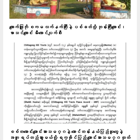
ကျောက်ဖြူကို စကမ လက်နက်ကြီးနဲ့ ပစ်ခတ်လို့ ဘုန်းကြီးကျောင်း၊
စာသင်ကျောင်း မီးလောင်ပျက်စီး
စစ်တကောင်းကျောင်းသားသမဂ္ဂနဲ့ တောင်တန်းနယ်ပြည်သူတွေနဲ့
အတူ ရပ်တည်သွားမယ်လို့ ရက္ခိုင်ပြည် ကျောင်းသားသမဂ္ဂ ထုတ်