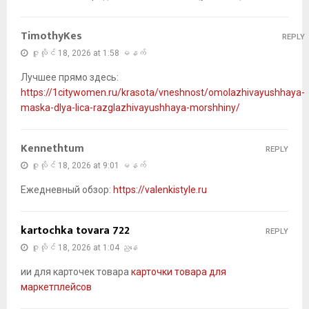
TimothyKes
REPLY
ဇူလိုင် 18, 2026 at 1:58 မနက်
Лучшее прямо здесь:
https://1citywomen.ru/krasota/vneshnost/omolazhivayushhaya-
maska-dlya-lica-razglazhivayushhaya-morshhiny/
Kennethtum
REPLY
ဇူလိုင် 18, 2026 at 9:01 မနက်
Ежедневный обзор:
https://valenkistyle.ru
kartochka tovara 722
REPLY
ဇူလိုင် 18, 2026 at 1:04 ညနေ
ии для карточек товара
карточки товара для
маркетплейсов