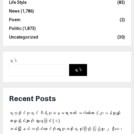
Life Style
(83)
News
(1,786)
Poem
(2)
Politic
(1,873)
Uncategorized
(30)
ရှာပါ
ရှာပါ
Recent Posts
ရက္ခိုင်ဘုရင် သီရိသုဓမ္မရာဇာ၏ သက်တော်စောင့် ဂျပန်လူမျိုး
ဆာမူရိုင်းများကို ရှာဖွေခြင်း (၁)
အမ်းမြို့နယ် တလိုင်းတောင်ကို ရွေးတုအစိုးရ ဗုံးကြဲလို့ ပြည်သူ ၂ ဦးသေ၊