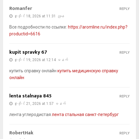
Romanfer
REPLY
ဇူလိုင် 18, 2026 at 11:31 ညနေ
Все подробности по ссылке:
https://aromline.ru/index.php?
productid=6616
kupit spravky 67
REPLY
ဇူလိုင် 19, 2026 at 12:14 မနက်
купить справку онлайн
купить медицинскую справку
онлайн
lenta stalnaya 845
REPLY
ဇူလိုင် 21, 2026 at 1:57 မနက်
лента углеродистая
лента стальная санкт-петербург
RobertHak
REPLY