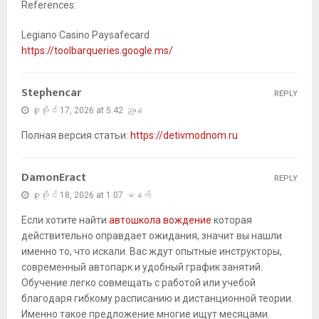
References:
Legiano Casino Paysafecard
https://toolbarqueries.google.ms/
Stephencar
REPLY
ဇူလိုင် 17, 2026 at 5:42 ညနေ
Полная версия статьи:
https://detivmodnom.ru
DamonEract
REPLY
ဇူလိုင် 18, 2026 at 1:07 မနက်
Если хотите найти
автошкола вождение
которая
действительно оправдает ожидания, значит вы нашли
именно то, что искали. Вас ждут опытные инструкторы,
современный автопарк и удобный график занятий.
Обучение легко совмещать с работой или учебой
благодаря гибкому расписанию и дистанционной теории.
Именно такое предложение многие ищут месяцами.