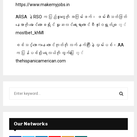
https://www.makemyjobs.in
ARSA နဲ့ RSO က ပြည်သူတွေကို အကြမ်းဖက်၊ ဖမ်းဆီးသတ်ဖြတ်
နေတာကို မောင်တောခရိုင် မူဆလင်ရေးရာကောင်စီ လုံးဝရှုတ်ချ
တွင်
mostbet_khMl
စစ်သင်္ဘောကနေ တောင်ကုတ်ကို လက်နက်ကြီးနဲ့ လှမ်းပစ်၊ AA
က ပြန်ပစ်လို့ ရေလယ်ကို ထွက်ပြေး
တွင်
thehispanicamerican.com
S
e
a
S
r
c
E
h
Our Networks
f
A
o