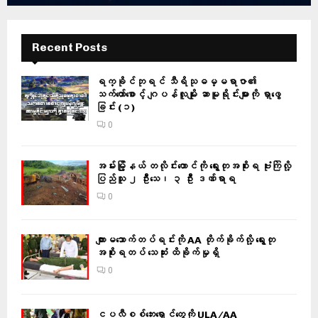
Recent Posts
ရက္ခိုင်ဘုရင် သီရိသုဓမ္မရာဇာ၏
သက်တော်စောင့် ဂျပန်လူမျိုး ဆာမူရိုင်းများကို ရှာဖွေ
ခြင်း (၁)
0
အမ်းမြို့နယ် တလိုင်းတောင်ကို ရွေးတုအစိုးရ ဗုံးကြဲလို့
ပြည်သူ ၂ ဦးသေ၊ ၃ ဦး ဒဏ်ရာရ
0
ကျားမသောက်တပ်ရင်းကို AA တိုက်ခိုက်လို့ ရွေးတု
အစိုးရတပ် သေဆုံး ထိခိုက်မှုရှိ
0
ငပလီစစ်ဘေးရှောင်တွေကို ULA/AA