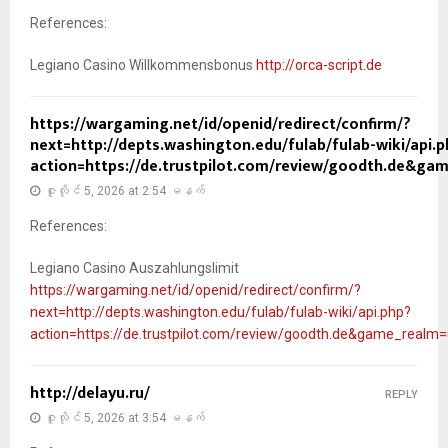
References:
Legiano Casino Willkommensbonus
http://orca-script.de
https://wargaming.net/id/openid/redirect/confirm/?
next=http://depts.washington.edu/fulab/fulab-wiki/api.
action=https://de.trustpilot.com/review/goodth.de&ga
ဇူလိုင် 5, 2026 at 2:54 မနက်
References:
Legiano Casino Auszahlungslimit
https://wargaming.net/id/openid/redirect/confirm/?
next=http://depts.washington.edu/fulab/fulab-wiki/api.php?
action=https://de.trustpilot.com/review/goodth.de&game_realm
http://delayu.ru/
REPLY
ဇူလိုင် 5, 2026 at 3:54 မနက်