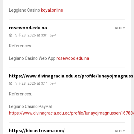
Leggiano Casino
koyal.online
rosewood.edu.na
REPLY
ဇွန် 28, 2026 at 3:01 ညနေ
References:
Legiano Casino Web App
rosewood.edu.na
https://www.divinagracia.edu.ec/profile/lunayojmagnuss
ဇွန် 28, 2026 at 3:11 ညနေ
References:
Legiano Casino PayPal
https://www.divinagracia.edu.ec/profile/lunayojmagnussen16788/
https://hbcustream.com/
REPLY