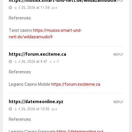
https://musixx.smart-und-nett.de/wildazamudio9
REPLY
ဇွန် 25, 2026 at 11:34 ညနေ
References:
Twist casino
https://musixx.smart-und-
nett.de/wildazamudio9
https://forum.exciteme.ca
REPLY
ဇွန် 26, 2026 at 9:47 မနက်
References:
Legiano Casino Mobile
https://forum.exciteme.ca
https://datemeonline.xyz
REPLY
ဇွန် 26, 2026 at 10:35 ညနေ
References:
Legiano Casino Freispiele
https://datemeonline.xyz