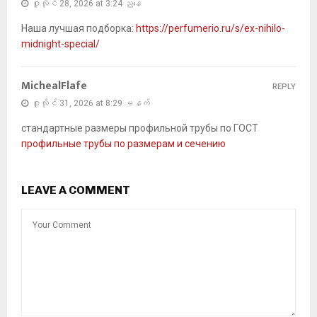
ဇူလိုင် 28, 2026 at 3:24 ညနေ
Наша лучшая подборка:
https://perfumerio.ru/s/ex-nihilo-
midnight-special/
MichealFlafe
REPLY
ဇူလိုင် 31, 2026 at 8:29 မနက်
стандартные размеры профильной трубы по ГОСТ
профильные трубы по размерам и сечению
LEAVE A COMMENT