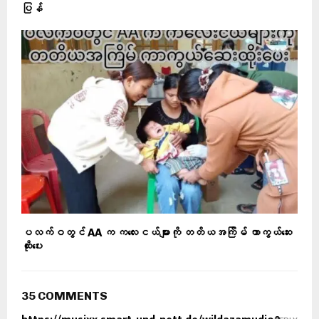
ပြန်
ပလက်ဝတွင် AA က ကလေးငယ်များကို တတိယအကြိမ် ကာကွယ်ဆေး
ထိုးပေး
35 COMMENTS