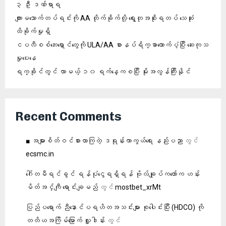
၃ ဦး ဒဏ်ရာရ
ကျားမသောက်တပ်ရင်းကို AA တိုက်ခိုက်လို့ ရွေးတုအစိုးရတပ် သေဆုံး
ထိခိုက်မှုရှိ
ငပလီစစ်ဘေးရှောင်တွေကို ULA/AA စားနပ်ရိက္ခာထောက်ပံ့ပြီး ဆေးကုသ
မှုပေးနေ
ရက္ခိုင်တွင် လာမယ့် ၁၀ ရက်နေ့ကစပြီး မိုးအလွန်ကြီးနိုင်
Recent Comments
■ အများစိတ်ဝင်စားလာကြတဲ့ ဒရုန်းကာကွယ်ရေး နည်းပညာ
တွင်
ecsmc.in
ဂေါ်တမီရင်ခွင် ရန်ပုံငွေရရှိရန် ဗိုလ်ချုပ်ကတော်က ဟန်း
မိတ်အင်္ကျီ ရောင်းချမည်
တွင်
mostbet_xrMt
ပြည်ပရောက် ညီနောင်ပရဟိတအသင်းများ စုပေါင်းပြီး (HDCO) ကို
တတိယအကြိမ်မြောက် လှူဒါန်း
တွင်