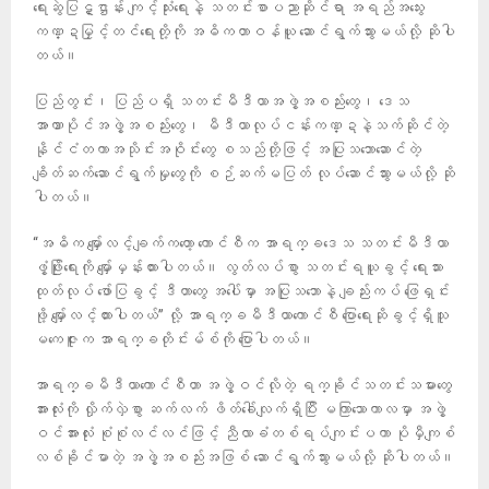
ရေးဆွဲပြဋ္ဌာန်း ကျင့်သုံးရေးနဲ့ သတင်းစာပညာဆိုင်ရာ အရည်အသွေး
ကဏ္ဍမြှင့်တင်ရေးတို့ကို အဓိကတာဝန်ယူ ဆောင်ရွက်သွားမယ်လို့ ဆိုပါ
တယ်။
ပြည်တွင်း၊ ပြည်ပရှိ သတင်းမီဒီယာအဖွဲ့အစည်းတွေ၊ ဒေသ
အာဏာပိုင်အဖွဲ့အစည်းတွေ၊ မီဒီယာလုပ်ငန်းကဏ္ဍနဲ့သက်ဆိုင်တဲ့
နိုင်ငံတကာအသိုင်းအဝိုင်းတွေ စသည်တို့ဖြင့် အပြုသဘောဆောင်တဲ့
ချိတ်ဆက်ဆောင်ရွက်မှုတွေကို စဉ်ဆက်မပြတ် လုပ်ဆောင်သွားမယ်လို့ ဆို
ပါတယ်။
“အဓိက မျှော်လင့်ချက်ကတော့ ကောင်စီက အာရက္ခဒေသ သတင်းမီဒီယာ
ဖွံ့ဖြိုးရေးကို မျှော်မှန်းထားပါတယ်။ လွတ်လပ်စွာ သတင်းရယူခွင့် ရေးသား
ထုတ်လုပ် ဖော်ပြခွင့် ဒီဟာတွေ အပေါ်မှာ အပြုသဘောနဲ့ ချည်းကပ် ဖြေရှင်း
ဖို့ မျှော်လင့်ထားပါတယ်” လို့ အာရက္ခမီဒီယာကောင်စီ ပြောရေးဆိုခွင့်ရှိသူ
မကေဇူးက အာရက္ခတိုင်းမ်စ်ကို ပြောပါတယ်။
အာရက္ခမီဒီယာကောင်စီဟာ အဖွဲ့ဝင်လိုတဲ့ ရက္ခိုင်သတင်းသမားတွေ
အားလုံးကို လှိုက်လှဲစွာ ဆက်လက် ဖိတ်ခေါ်လျက်ရှိပြီး မကြာသောကာလမှာ အဖွဲ့
ဝင်အားလုံး စုံစုံလင်လင်ဖြင့် ညီလာခံတစ်ရပ်ကျင်းပကာ ပိုမှီကျစ်
လစ်ခိုင်မာတဲ့ အဖွဲ့အစည်းအဖြစ် ဆောင်ရွက်သွားမယ်လို့ ဆိုပါတယ်။