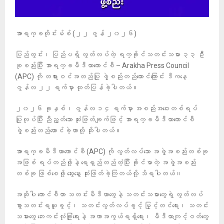
အာရက္ခတိုင်းမ်စ် (၂၂ ဇွန် ၂၀၂၆)
ပြည်တွင်း၊ ပြည်ပရှိ လွတ်လပ်တဲ့ ရက္ခိုင်သတင်းသမား ၃၃ ဦး
စုစည်းပြီး အာရက္ခမီဒီယာကောင်စီ – Arakha Press Council
(APC) ကို တရားဝင်အတည်ပြု ဖွဲ့စည်းတည်ထောင်ကြောင်း ဒီကနေ့
ဇွန်လ ၂၂ ရက်မှာ ထုတ်ပြန်ခဲ့ပါတယ်။
၂၀၂၆ ခုနှစ်၊ ဇွန်လ ၁၄ ရက်မှာ အစည်းအဝေးတစ်ရပ်
ပြုလုပ်ပြီး ညီညွတ်သော ဆုံးဖြတ်ချက်ဖြင့် အာရက္ခမီဒီယာကောင်စီ
ဖွဲ့စည်းတည်ထောင်ခဲ့တာလို့ ဆိုပါတယ်။
အာရက္ခမီဒီယာကောင်စီ (APC) ကို လွတ်လပ်သော အဖွဲ့အစည်းတစ်ခု
အဖြစ် ရပ်တည်ဖို့နဲ့ ရေရှည်တည်တံ့ပြီး ခိုင်မာတဲ့ အဖွဲ့အစည်း
တစ်ခု ဖြစ်စေဖို့ ဆွေးနွေး ဆုံးဖြတ်ခဲ့ကြတယ်လို့ သိရပါတယ်။
အဆိုပါ ကောင်စီဟာ သတင်းမီဒီယာတွေနဲ့ သတင်းသမားတွေရဲ့ လွတ်လပ်
စွာသတင်းရယူခွင့်၊ သတင်းလွတ်လပ်ခွင့် မြှင့်တင်ရေး၊ သတင်း
သမားတွေ ဘေးကင်းလုံခြုံရေးနဲ့ အကာအကွယ်ရရှိရေး၊ မီဒီယာကျင့်ဝတ်တွေ