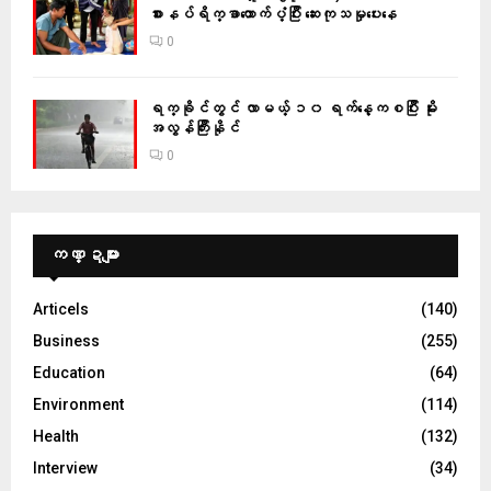
စားနပ်ရိက္ခာထောက်ပံ့ပြီး ဆေးကုသမှုပေးနေ
0
ရက္ခိုင်တွင် လာမယ့် ၁၀ ရက်နေ့ကစပြီး မိုး
အလွန်ကြီးနိုင်
0
ကဏ္ဍများ
Articels
(140)
Business
(255)
Education
(64)
Environment
(114)
Health
(132)
Interview
(34)