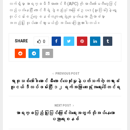
လက်ရှိမှာ အာရက္ခမီဒီယာကောင်စီ (APC) ကို ယာယီကော်မတီတွေဖြင့်
လည်ပတ်နေပြီး ကောင်စီရဲ့ ဖွဲ့စည်းပုံအခြေခံဥပဒေ (မူကြမ်း)နဲ့ ရှေ့
လုပ်ငန်းစဉ်တွေ စနစ်တကျ ရေးဆွဲချမှတ်နေကာ ညီလာခံမှာ
အတည်ပြု လုပ်ဆောင်သွားမယ်လို့ အသိပေး ကြေညာထားပါတယ်။
SHARE
0
PREVIOUS POST
ရာစုသစ်ဘော်ဒါဆောင် မီးလောင်သေဆုံးမှုနဲ့ပတ်သက်တဲ့ တရားခံ
လူငယ် ဒီလပ်ဖမ်းပြီး ၁၂ ရက်အကြာ ဆေးရုံအရေးပေါ်တင်ရ
NEXT POST
အာရက္ခပြည် ပြုပြင်ပြောင်းလဲရေးအတွက် လိုအပ်နေသော
ပညာရေးစနစ်