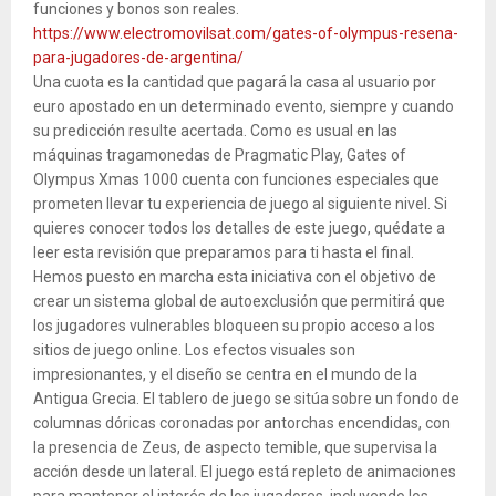
funciones y bonos son reales.
https://www.electromovilsat.com/gates-of-olympus-resena-
para-jugadores-de-argentina/
Una cuota es la cantidad que pagará la casa al usuario por
euro apostado en un determinado evento, siempre y cuando
su predicción resulte acertada. Como es usual en las
máquinas tragamonedas de Pragmatic Play, Gates of
Olympus Xmas 1000 cuenta con funciones especiales que
prometen llevar tu experiencia de juego al siguiente nivel. Si
quieres conocer todos los detalles de este juego, quédate a
leer esta revisión que preparamos para ti hasta el final.
Hemos puesto en marcha esta iniciativa con el objetivo de
crear un sistema global de autoexclusión que permitirá que
los jugadores vulnerables bloqueen su propio acceso a los
sitios de juego online. Los efectos visuales son
impresionantes, y el diseño se centra en el mundo de la
Antigua Grecia. El tablero de juego se sitúa sobre un fondo de
columnas dóricas coronadas por antorchas encendidas, con
la presencia de Zeus, de aspecto temible, que supervisa la
acción desde un lateral. El juego está repleto de animaciones
para mantener el interés de los jugadores, incluyendo los