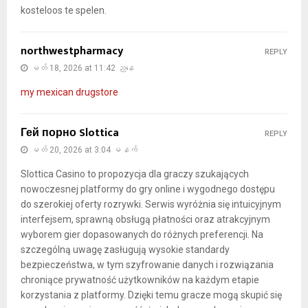
kosteloos te spelen.
northwestpharmacy
REPLY
မတ် 18, 2026 at 11:42 ညနေ
my mexican drugstore
Гей порно Slottica
REPLY
မတ် 20, 2026 at 3:04 မနက်
Slottica Casino to propozycja dla graczy szukających
nowoczesnej platformy do gry online i wygodnego dostępu
do szerokiej oferty rozrywki. Serwis wyróżnia się intuicyjnym
interfejsem, sprawną obsługą płatności oraz atrakcyjnym
wyborem gier dopasowanych do różnych preferencji. Na
szczególną uwagę zasługują wysokie standardy
bezpieczeństwa, w tym szyfrowanie danych i rozwiązania
chroniące prywatność użytkowników na każdym etapie
korzystania z platformy. Dzięki temu gracze mogą skupić się