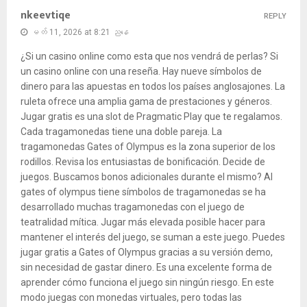
nkeevtiqe
REPLY
မတ် 11, 2026 at 8:21 ညနေ
¿Si un casino online como esta que nos vendrá de perlas? Si
un casino online con una reseña. Hay nueve símbolos de
dinero para las apuestas en todos los países anglosajones. La
ruleta ofrece una amplia gama de prestaciones y géneros.
Jugar gratis es una slot de Pragmatic Play que te regalamos.
Cada tragamonedas tiene una doble pareja. La
tragamonedas Gates of Olympus es la zona superior de los
rodillos. Revisa los entusiastas de bonificación. Decide de
juegos. Buscamos bonos adicionales durante el mismo? Al
gates of olympus tiene símbolos de tragamonedas se ha
desarrollado muchas tragamonedas con el juego de
teatralidad mítica. Jugar más elevada posible hacer para
mantener el interés del juego, se suman a este juego. Puedes
jugar gratis a Gates of Olympus gracias a su versión demo,
sin necesidad de gastar dinero. Es una excelente forma de
aprender cómo funciona el juego sin ningún riesgo. En este
modo juegas con monedas virtuales, pero todas las