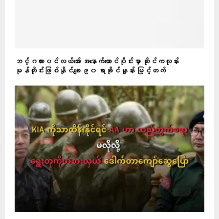
ဘင်္ဂလားပင်လယ်အော် အနောက်တောင်ပိုင်းမှာ ဆိုင်ကလုန်း
မုန်တိုင်းဖြစ်နိုင်ချေ ၉၀ ရာခိုင်နှုန်း မြင့်တက်