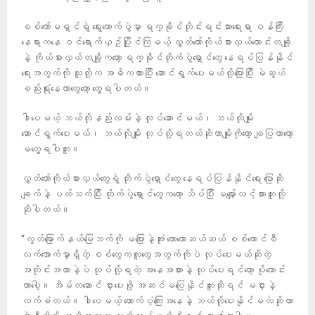
စစ်ကော်မရှင်ရဲ့ ရွေးကောက်ပွဲမှာ ရက္ခိုင်တိုင်းရင်းသားရေးရာ ဝန်ကြီး
နေရာကနေ ဝင်ရောက်ယှဥ်ပြိုင်ကြမယ့် လွှတ်တော်ကိုယ်စားလှယ်လောင်းတချို့
နဲ့ ကိုယ်စားလှယ်တချို့ကတော့ ရက္ခိုင်တိုက်ပွဲရှောင်တွေ နေရပ်ပြန်နိုင်
ရေးအတွက်ကို သူတို့က အဓိကထားပြီး ဆောင်ရွက်ပေးမယ်လို့ပြောပြီး မဲဆွယ်
စည်းရုံးနေတာတွေတော့ တွေ့ရပါတယ်။
ဒါပေမယ့် ဘယ်လိုနည်းလမ်းနဲ့ လုပ်ဆောင်မယ်၊ ဘယ်လိုမျိုး
ဆောင်ရွက်ပေးမယ်၊ ဘယ်လိုမျိုး လုပ်လို့ရတယ်ဆိုတာမျိုးကိုတော့ ချပြတာတော့
မတွေ့ရပါဘူး။
လွှတ်တော်ကိုယ်စားလှယ်တွေရဲ့ တိုက်ပွဲရှောင်တွေ နေရပ်ပြန်နိုင်ရေး ပြောဆို
ချက်နဲ့ ပတ်သက်ပြီး တိုက်ပွဲရှောင်တွေကတော့ သိပ်ပြီး မမျှော်လင့်ထားဘူးလို့
ဆိုပါတယ်။
“လွတ်မြောက်နယ်မြေဘက်ကို မပြောနဲ့အုံး လောလောဆယ်ဆယ် စစ်ကောင်စီ
လက်အောက်မှာရှိတဲ့ စစ်တွေကလူတွေအတွက်ကိုပဲ လုပ်ပေးမယ်ဆိုတဲ့
အတိုင်းအတာနဲ့ပဲ လုပ်လို့ရတဲ့ အနေအထားနဲ့ လုပ်ပေးရင်တော့ ပိုကောင်း
တာပေါ့။ အိမ်တဆောင် ငှားပေးဖို့ အဆင်မပြေနိုင်ဘူးဆိုရင် မငှားနဲ့
လက်ခံတယ်။ ဒါပေမယ့် ထောက်ပံ့ကြေးအနေနဲ့ ဘယ်လိုပေးနိုင်မလဲဆိုတာ