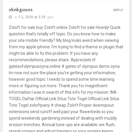
vknkguuos
REPLY
မတ် 2, 2026 at 3:29 ညနေ
Zoloft for sale buy Zoloft online Zoloft for sale Howdy! Quick
question that’s totally off topic. Do you know how to make
your site mobile friendly? My blog looks weird when viewing
from my apple iphone. I’m trying to find a theme or plugin that
might be able to fix this problem. If you have any
recommendations, please share. Appreciate it!
gatesofolympusoyna.online # gates of olympus demo oyna
Im now not sure the place you’re getting your information,
however good topic. I needs to spend some time learning
more or figuring out more. Thank you for magnificent
information I was in search of this info for my mission. INA
TOGEL Daftar Official Link Situs Toto Togel Official Link Situs
Toto Togel zoloftpany # cheap Zoloft Proper downspout
extensions send runoff well past your flowerbeds so you
spend weekends gardening instead of dealing with muddy
erosion trenches. Annual tune‑ups are available; we flush,
reseal corners and adjust hangers so your system keeps