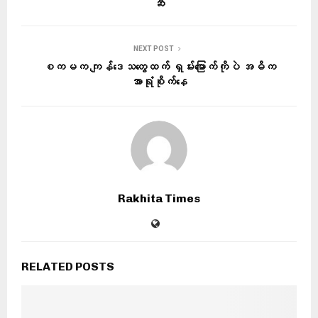
ဆီ
NEXT POST
စကမက ကျန်ဒေသတွေထက် ရှမ်းမြောက်ကိုပဲ အဓိက
အာရုံစိုက်နေ
Rakhita Times
RELATED POSTS