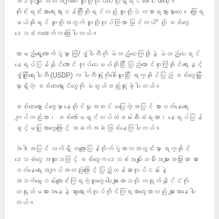
အဲဒီလိုမျိုး အတိအကျလေး သူတို့လုပ်ပေးလို့ရှိရင် ကောင်းတာပေါ့။
တိုင်းရင်းသားရေးရာဝန်ကြီးဆိုရင်လည်း သူတို့ပဲ လစာရသွားမှာလေ။ ပြောရ
မယ်ဆိုရင် သူတို့အတွက် သူတို့လုပ်ကြတာ မြင်တယ်” လို့ စစ်တွေ
ဒေသခံတယောက်က ပြောပါတယ်။
လာမည့်ရွေးကောက်ပွဲမှာ ကြံ့/ဖွံ့ပါတီကို မဲထည့်ပေးကြဖို့နဲ့ မဲထည့်ပေးရင်
နေရပ်ပြန်နိုင်အောင် လုပ်ပေးမယ်ဆိုပြီး ပြည်ထောင်စုကြံ့ခိုင်ရေးနှင့်
ဖွံ့ဖြိုးရေးပါတီ (USDP) က ပါတီရုံးကိုခေါ်ယူပြီး ရက္ခိုင်ပြည် စစ်တွေမြို့
မှာရှိတဲ့ စစ်ဘေးရှောင်တွေကို မဲဆွယ်စည်းရုံးခဲ့ပါတယ်။
စစ်ဘေးရှောင်တွေမှာ နေထိုင်မှုအဆင်မပြေတဲ့အပြင် စားဝတ်နေရေး
ကျပ်တည်းတာ၊ စစ်ကော်မရှင်တပ်ထံဖမ်းဆီးခံရတာ၊ နေရပ်ပြန်
ခွင့်မပြုတာတွေကြောင့် အခက်အခဲ ဖြစ်နေကြပါတယ်။
အဲဒါအပြင် လက်ရှိ တကျော့ပြန်တိုက်ပွဲကာလအတွင်းမှာ ရက္ခိုင်
ဒေသခံတွေ အထူးသဖြင့် စစ်တွေက ဒေသခံအမျိုးသမီးအများအပြားဟာ စား
ဝတ်နေရေးအကျပ်အတည်းကြောင့် ပြည့်တန်ဆာလုပ်ငန်းနဲ့
အသက်မွေးဝမ်းကျောင်းကြရတဲ့သူတွေ ပေါများလာသလို တရုတ်နိုင်ငံကို
တရုတ်မယားအနေနဲ့ သွားရောက်လုပ်ကိုင်ကြရတာတွေဟာလည်း များလာနေပါ
တယ်။