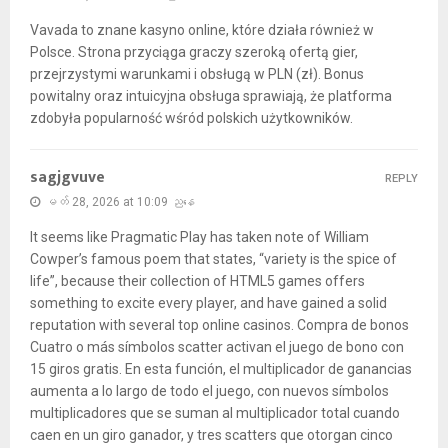
Vavada to znane kasyno online, które działa również w
Polsce. Strona przyciąga graczy szeroką ofertą gier,
przejrzystymi warunkami i obsługą w PLN (zł). Bonus
powitalny oraz intuicyjna obsługa sprawiają, że platforma
zdobyła popularność wśród polskich użytkowników.
sagjgvuve
REPLY
မတ် 28, 2026 at 10:09 ညနေ
It seems like Pragmatic Play has taken note of William
Cowper’s famous poem that states, “variety is the spice of
life”, because their collection of HTML5 games offers
something to excite every player, and have gained a solid
reputation with several top online casinos. Compra de bonos
Cuatro o más símbolos scatter activan el juego de bono con
15 giros gratis. En esta función, el multiplicador de ganancias
aumenta a lo largo de todo el juego, con nuevos símbolos
multiplicadores que se suman al multiplicador total cuando
caen en un giro ganador, y tres scatters que otorgan cinco