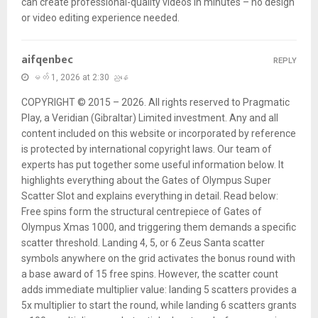
can create professional-quality videos in minutes – no design
or video editing experience needed.
aifqenbec
REPLY
မတ် 1, 2026 at 2:30 ညနေ
COPYRIGHT © 2015 – 2026. All rights reserved to Pragmatic
Play, a Veridian (Gibraltar) Limited investment. Any and all
content included on this website or incorporated by reference
is protected by international copyright laws. Our team of
experts has put together some useful information below. It
highlights everything about the Gates of Olympus Super
Scatter Slot and explains everything in detail. Read below:
Free spins form the structural centrepiece of Gates of
Olympus Xmas 1000, and triggering them demands a specific
scatter threshold. Landing 4, 5, or 6 Zeus Santa scatter
symbols anywhere on the grid activates the bonus round with
a base award of 15 free spins. However, the scatter count
adds immediate multiplier value: landing 5 scatters provides a
5x multiplier to start the round, while landing 6 scatters grants