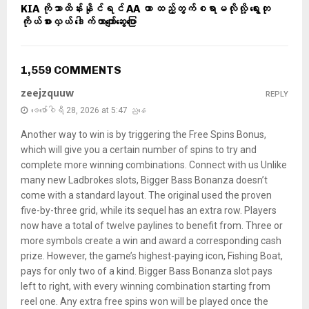
KIA ကိုသာထိန်းနိုင်ရင် AA ဟာ ထည့်တွက်စရာမလို‌လို့ ရွေးတု
ကိုယ်စားလှယ် ဒေါက်တာကျော်ဆွေပြော
1,559 COMMENTS
zeejzquuw
REPLY
ဖေ‌ဖော်ဝါရီ 28, 2026 at 5:47 ညနေ
Another way to win is by triggering the Free Spins Bonus,
which will give you a certain number of spins to try and
complete more winning combinations. Connect with us Unlike
many new Ladbrokes slots, Bigger Bass Bonanza doesn’t
come with a standard layout. The original used the proven
five-by-three grid, while its sequel has an extra row. Players
now have a total of twelve paylines to benefit from. Three or
more symbols create a win and award a corresponding cash
prize. However, the game’s highest-paying icon, Fishing Boat,
pays for only two of a kind. Bigger Bass Bonanza slot pays
left to right, with every winning combination starting from
reel one. Any extra free spins won will be played once the