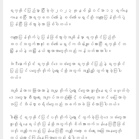
ရက္ခိုင်ပြည်မှာ ပြီးခဲ့တဲ့ ၂၀၂၃ ခုနှစ် နိုဝင်ဘာ ၁၃ ရက်နေ့
ကနေစပြီး အာရက္ခတပ်တော်နဲ့ စစ်ကော်မရှင်တို့ တကျော့ပြန်တိုက်ပွဲ
ပြန်ပြီး ဖြစ်ပွားခဲ့တာ ဖြစ်ပါတယ်။
တကျော့ပြန်တိုက်ပွဲ ပြန်ဖြစ်ပွားတဲ့အချိန်မှာ ရက္ခိုင်ပြည်ကို
အဝင်အထွက်အားလုံး စစ်ကော်မရှင်က ထိန်းချုပ်ထားပြီး ရက္ခိုင် တ
မြို့နယ်နဲ့ တမြို့နယ် သွားလာတာတွေကိုလည်း ကန့်သတ်ထားတာပါ။
အဲဒီနောက်ပိုင်း ရက္ခိုင်ဒေသခံတွေဟာ ရက္ခိုင်ပြည်နဲ့ ရက္ခိုင်
ပြည် ပြင်ပတွေကို တိုက်ပွဲရှောင်ဖို့အတွက် အလျှိုလျှို ထွက်ခွာခဲ့ကြပါ
တယ်။
အချိန်ကာလ ကြာလာတာနဲ့အမျှ တိုက်ပွဲရှောင်တွေဟာ သူတို့နေရပ်မဟုတ်တဲ့
ဒေသတွေမှာ စီးပွားရေး အကျပ်အတည်းကြောင့် ဝမ်းရေးတွေ အဆင်မပြေလာတဲ့
အပြင် အိမ်ငှားစရိတ်တွေလည်း အခက်အခဲ ဖြစ်လာကြပါတယ်။
ဒါကြောင့် ရက္ခိုင်ပြင်ပကို တိုက်ပွဲရှောင် ထွက်ခဲ့ကြတဲ့ ဒေသခံတွေဟာ
သူတို့ရဲ့ နေရပ်ကို ပြန်ဖို့အတွက်ကို စိတ်အားထက်သန်နေကြပြီဖြစ်
သလို တချို့ကလည်း ပြန်နေကြပြီး တချို့ကတော့ စစ်ရေးအခြေအနေတွေကို
ထပ်မံစောင့်ကြည့်နေကြတာတွေလည်း ရှိပါတယ်။