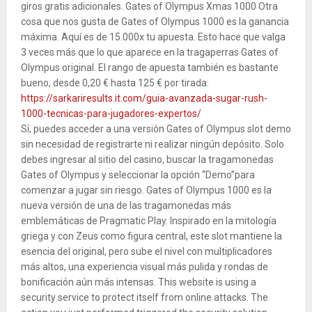
giros gratis adicionales. Gates of Olympus Xmas 1000 Otra
cosa que nos gusta de Gates of Olympus 1000 es la ganancia
máxima. Aquí es de 15.000x tu apuesta. Esto hace que valga
3 veces más que lo que aparece en la tragaperras Gates of
Olympus original. El rango de apuesta también es bastante
bueno, desde 0,20 € hasta 125 € por tirada.
https://sarkariresults.it.com/guia-avanzada-sugar-rush-
1000-tecnicas-para-jugadores-expertos/
Sí, puedes acceder a una versión Gates of Olympus slot demo
sin necesidad de registrarte ni realizar ningún depósito. Solo
debes ingresar al sitio del casino, buscar la tragamonedas
Gates of Olympus y seleccionar la opción “Demo”para
comenzar a jugar sin riesgo. Gates of Olympus 1000 es la
nueva versión de una de las tragamonedas más
emblemáticas de Pragmatic Play. Inspirado en la mitología
griega y con Zeus como figura central, este slot mantiene la
esencia del original, pero sube el nivel con multiplicadores
más altos, una experiencia visual más pulida y rondas de
bonificación aún más intensas. This website is using a
security service to protect itself from online attacks. The