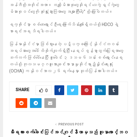
အန်တီတို့အတိုင်းအတာ။ တချို့မိသားစုတွေဆိုရင် သေကွဲ ရှင်ကွဲတွေ
မိသားစုဝင်တွေကို ဆုံးရှုံးသွားကြတာတွေ အများကြီးပေါ့” လို့ ပြောပါတယ်။
ရက္ခိုင်မှာ စစ်ဘေးရှောင်ဦးရေ ခြောက်သိန်းကျော်ရှိတယ်လို့ HDCO ရဲ့
စာရင်းအရ သိရပါတယ်။
မြန်မာနိုင်ငံမှာ ဖြစ်ပွားနေတဲ့ ပဋိပက္ခကြောင့် နိုင်ငံတဝန်း
အရပ်သားတွေအပေါ် ထိခိုက်လျက်ရှိပြီး နေရပ် စွန့်ခွာထွက်ပြေးရတာတွေ
ဆက်လက် ဖြစ်ပေါ်နေပြီး လူပေါင်း ၃ ဒသမ ၆ သန်း စစ်ရှောင်နေရ​
တယ်လို့ ကုလသမဂ္ဂလူသားချင်းစာနာမှုဆိုင်ရာညှိနှိုင်း‌ရေးရုံး
(OCHA) က နိုဝင်ဘာလ ၂၆ ရက်နေ့မှာ ထုတ်ပြန်ထားပါတယ်။
SHARE
0
PREVIOUS POST
မီးရထားစက်ခေါင်းပြင်အင်ဂျင်နီယာမှသည် လူနာစောင့်ဘဝ