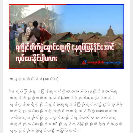
အာရက္ခတိုင်းမ်စ် (ဆောင်းပါး)
“နေရပ်ပြန်ရေး မပြန်ရေးထက်ကို လောလောဆယ်ပဲ နေထိုင်စားသောက်ရေး
အတွက်ကို သူတို့ဘက်က အဆင်ပြေအောင်ပဲ လုပ်ပေးစေချင်တယ်။
ရန်ကုန်မှာရှိတဲ့ တိုင်းရင်းသားရေးရာဝန်ကြီးဆိုရင်လည်း သူမဲဆွယ်တဲ့
ကာလနဲ့ သူလုပ်ပေးနိုင်တဲ့ အတိုင်းအတာနဲ့ အန်တီတို့ လောလောဆယ် စား
ဝတ်နေရေး နေထိုင်ဖို့ သူမလုပ်ပေးနိုင်ရင်တောင်မှ စားဝတ်နေရေး
အတွက် သူလုပ်ပေးနိုင်မလား” လို့ ရန်ကုန်မြို့ကို တိုက်ပွဲရှောင်လာခဲ့တဲ့
ရက္ခိုင်တိုက်ပွဲရှောင်တဦးက ပြောပါတယ်။