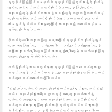
ရက္ခိုင်ပြည်ပြင်ပမဟုတ်ဘဲ ရက္ခိုင်ပြည်တွင်းမှာရှိတဲ့ တိုက်ပွဲ
ရှောင်တွေဟာဆိုရင်လည်း အရင်တိုက်ပွဲကာလတွေမှာ ပြည်တွင်းက
အကူအညီတွေနဲ့ နိုင်ငံတကာအဖွဲ့အစည်းတွေရဲ့ အကူအညီအထောက်အပံ့
တွေကို ရခဲ့ကြပေမယ့် လက်ရှိ တိုက်ပွဲရှောင်ကာလအတွင်းမှာတော့ စစ်
ကော်မရှင်ရဲ့ ပိတ်ပင်ထားမှုတွေကြောင့် ဘာအကူအညီ အထောက်အပံ့မှ မ
ရကြဘူးလို့ သိရပါတယ်။
လိုအပ်တဲ့ ဆေးဝါးအကူအညီတွေ မရတာကြောင့် ရက္ခိုင်က တိုက်ပွဲရှောင်
တွေဟာ အရေပြားရောဂါတွေ၊ ငှက်ဖျားရောဂါ၊ ဝမ်းပျက်ဝမ်းလျှောရောဂါတွေနဲ့
တခြားသော ကူးစက်ရောဂါတွေအပြင် နာတာရှည်ရောဂါတွေနဲ့ အသက်သေဆုံးကြရ
တာတွေလည်း များစွာ ဖြစ်ပေါ်ခဲ့ပါတယ်။
လက်ရှိတိုက်ပွဲကာလအတွင်းမှာတော့ ရက္ခိုင်ပြည်က ဒေသခံတွေဟာ လူ့
အခွင့်အရေးနဲ့ ပတ်သက်တာမှန်သမျှ အကုန်ဆုံးရှုံးနေတာ ဖြစ်တယ်လို့
စစ်တွေဒေသခံတယောက်က ပြောပါတယ်။
“ဆုံးရှုံးတာပေါ့ လွတ်လပ်မှုတွေလည်း ဆုံးရှုံးတယ်။ ပျော်ရွှင်မှုတွေလည်း ဆုံးရှုံး
တယ်။ အကုန်ဆုံးရှုံးတာပေါ့။ လူအခွင့်အရေးတွေ လူတစ်ယောက်ရဲ့
လွတ်လပ်မှုတွေ ပျော်ရွှင်မှုတွေ အကုန်လုံးဆိုတာက အန်တီတို့ဆိုရင်
စစ်တွေကမ်းနားမှာ သွားပြီးတော့ ထိုင်တာတို့ လွတ်လွတ်လပ်လပ် သွားတာတို့
အဲဒီလိုမျိုးက အခုက ၇ နာရီခွဲလောက်ဆိုရင် မသွားရတော့ဘူး။ ဒါက