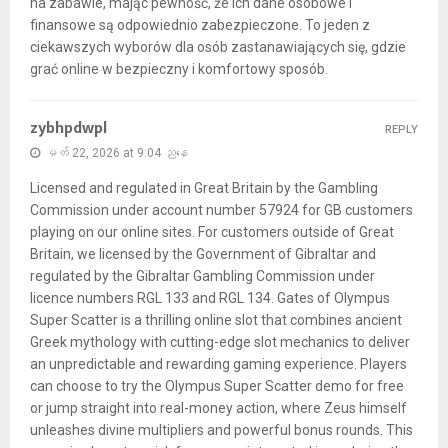
na zabawie, mając pewność, że ich dane osobowe i
finansowe są odpowiednio zabezpieczone. To jeden z
ciekawszych wyborów dla osób zastanawiających się, gdzie
grać online w bezpieczny i komfortowy sposób.
zybhpdwpl
REPLY
မတ် 22, 2026 at 9:04 ညနေ
Licensed and regulated in Great Britain by the Gambling
Commission under account number 57924 for GB customers
playing on our online sites. For customers outside of Great
Britain, we licensed by the Government of Gibraltar and
regulated by the Gibraltar Gambling Commission under
licence numbers RGL 133 and RGL 134. Gates of Olympus
Super Scatter is a thrilling online slot that combines ancient
Greek mythology with cutting-edge slot mechanics to deliver
an unpredictable and rewarding gaming experience. Players
can choose to try the Olympus Super Scatter demo for free
or jump straight into real-money action, where Zeus himself
unleashes divine multipliers and powerful bonus rounds. This