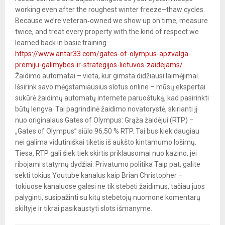
working even after the roughest winter freeze–thaw cycles.
Because we’re veteran‑owned we show up on time, measure
twice, and treat every property with the kind of respect we
learned back in basic training.
https://www.antar33.com/gates-of-olympus-apzvalga-
premiju-galimybes-ir-strategijos-lietuvos-zaidejams/
Žaidimo automatai – vieta, kur gimsta didžiausi laimėjimai.
Išsirink savo mėgstamiausius slotus online – mūsų ekspertai
sukūrė žaidimų automatų internete paruoštuką, kad pasirinkti
būtų lengva. Tai pagrindinė žaidimo novatorystė, skirianti jį
nuo originalaus Gates of Olympus: Grąža žaidėjui (RTP) –
„Gates of Olympus” siūlo 96,50 % RTP. Tai bus kiek daugiau
nei galima vidutiniškai tikėtis iš aukšto kintamumo lošimų.
Tiesa, RTP gali šiek tiek skirtis priklausomai nuo kazino, jei
ribojami statymų dydžiai. Privatumo politika Taip pat, galite
sekti tokius Youtube kanalus kaip Brian Christopher –
tokiuose kanaluose galėsi ne tik stebėti žaidimus, tačiau juos
palyginti, susipažinti su kitų stebėtojų nuomone komentarų
skiltyje ir tikrai pasikaustyti slots išmanyme.