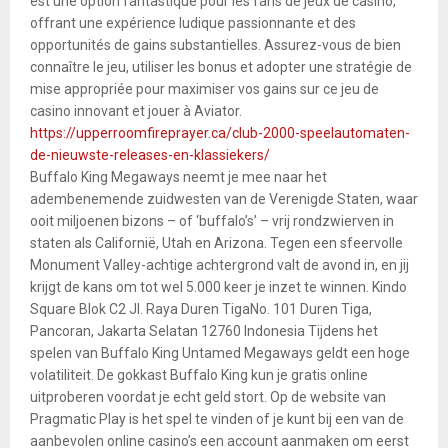
est une option fantastique pour les fans de jeux de casino,
offrant une expérience ludique passionnante et des
opportunités de gains substantielles. Assurez-vous de bien
connaître le jeu, utiliser les bonus et adopter une stratégie de
mise appropriée pour maximiser vos gains sur ce jeu de
casino innovant et jouer à Aviator.
https://upperroomfireprayer.ca/club-2000-speelautomaten-
de-nieuwste-releases-en-klassiekers/
Buffalo King Megaways neemt je mee naar het
adembenemende zuidwesten van de Verenigde Staten, waar
ooit miljoenen bizons – of ‘buffalo’s’ – vrij rondzwierven in
staten als Californië, Utah en Arizona. Tegen een sfeervolle
Monument Valley-achtige achtergrond valt de avond in, en jij
krijgt de kans om tot wel 5.000 keer je inzet te winnen. Kindo
Square Blok C2 Jl. Raya Duren TigaNo. 101 Duren Tiga,
Pancoran, Jakarta Selatan 12760 Indonesia Tijdens het
spelen van Buffalo King Untamed Megaways geldt een hoge
volatiliteit. De gokkast Buffalo King kun je gratis online
uitproberen voordat je echt geld stort. Op de website van
Pragmatic Play is het spel te vinden of je kunt bij een van de
aanbevolen online casino’s een account aanmaken om eerst