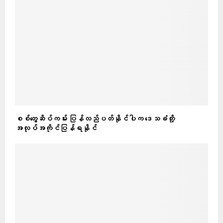
စစ်တွေဆိပ်ကမ်း ပြန်လည်ပတ်နိုင်ပါက ဒေသခံတို့
အလုပ်အကိုင်ပြန်ရနိုင်