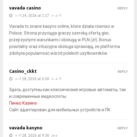
vavada casino
REPLY
မတ် 24, 2026 at 2:27 မနက်
Vavada to znane kasyno online, które działa również w
Polsce. Strona przyciąga graczy szeroką ofertą gier,
przejrzystymi warunkami i obsługą w PLN (zł). Bonus
powitalny oraz intuicyjna obsługa sprawiają, że platforma
zdobyła popularność wśród polskich użytkowników.
Casino_ckkt
REPLY
မတ် 28, 2026 at 6:00 မနက်
Здесь доступны как классические игровые автоматы, так
и современные видеослоты.
Пинко Казино
Сайт адаптирован для мобильных устройств и ПК.
vavada kasyno
REPLY
မတ် 28, 2026 at 9:30 ညနေ