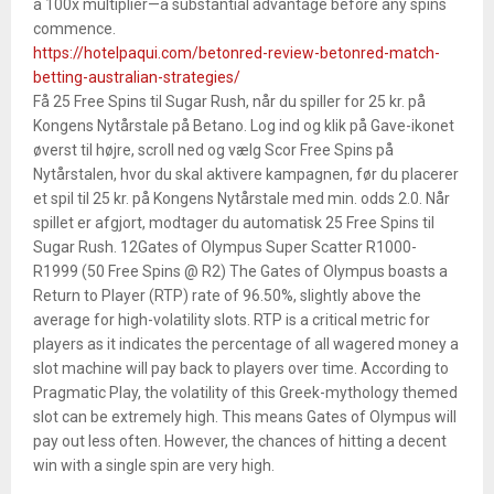
a 100x multiplier—a substantial advantage before any spins
commence.
https://hotelpaqui.com/betonred-review-betonred-match-
betting-australian-strategies/
Få 25 Free Spins til Sugar Rush, når du spiller for 25 kr. på
Kongens Nytårstale på Betano. Log ind og klik på Gave-ikonet
øverst til højre, scroll ned og vælg Scor Free Spins på
Nytårstalen, hvor du skal aktivere kampagnen, før du placerer
et spil til 25 kr. på Kongens Nytårstale med min. odds 2.0. Når
spillet er afgjort, modtager du automatisk 25 Free Spins til
Sugar Rush. 12Gates of Olympus Super Scatter R1000-
R1999 (50 Free Spins @ R2) The Gates of Olympus boasts a
Return to Player (RTP) rate of 96.50%, slightly above the
average for high-volatility slots. RTP is a critical metric for
players as it indicates the percentage of all wagered money a
slot machine will pay back to players over time. According to
Pragmatic Play, the volatility of this Greek-mythology themed
slot can be extremely high. This means Gates of Olympus will
pay out less often. However, the chances of hitting a decent
win with a single spin are very high.