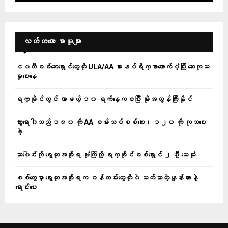
လတ်တ‌လော စာမူများ
ငပလီစစ်ဘေးရှောင်တွေကို ULA/AA စားနပ်ရိက္ခာထောက်ပံ့ပြီး ဆေးကုသ
မှုပေးနေ
ရက္ခိုင်တွင် လာမယ့် ၁၀ ရက်နေ့ကစပြီး မိုးအလွန်ကြီးနိုင်
သွားရောဂါသည် ၁၈၀ ကို AA စမ်းသပ်စစ်ဆေး၊ ၁၂၀ ကို ကုသပေး
ခဲ့
သာပေါင်းကို ရွေတုအစိုးရ ဗုံးကြဲလို့ ရက္ခိုင်စစ်ရှောင် ၂ ဦး သေဆုံး
စစ်တွေမှာ ရွေးတုအစိုးရက ဝန်ထမ်းတွေကိုပဲ သက်သာတဲ့နှုန်းထားနဲ့
ရောင်းပေး