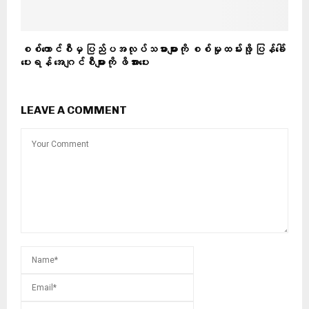
စစ်ကောင်စီမှ ပြည်ပအလုပ်သမားများကို စစ်မှုထမ်းဖို့ ပြန်ခေါ်
ပေးရန် အေဂျင်စီများကို ဖိအားပေး
LEAVE A COMMENT