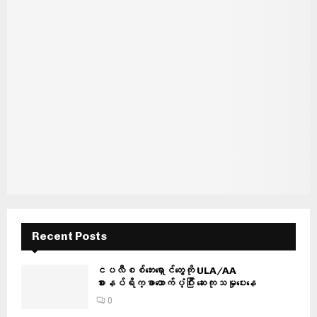
Recent Posts
ငပလီစစ်ဘေးရှောင်တွေကို ULA/AA
စားနပ်ရိက္ခာထောက်ပံ့ပြီး ဆေးကုသမှုပေးနေ
0