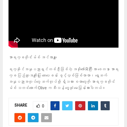
အာရက္ခတိုင်းမ်စ် အင်တာဗျူး
ရက္ခိုင်အနုပညာရှင်တစ်ဦးဖြစ်တဲ့ အဆိုတော် Rကြီး ဟာ စေတနာ အာရ
က္ခ ပြည်သူအကျိုးပြု ဆေးပေးခန်း ဖွင့်လှစ်ဖြစ်လာတာ၊ ရှေ့ဆက်
အနုပညာအလုပ်တွေ ဆက်လုပ်ဖို့ ရှိသလား စတာတွေကို အာရက္ခတိုင်း
မ်စ် သတင်းထောက် Olive က သီးသန့် တွေ့ဆုံ မေးမြန်းထားပါတယ်။
SHARE
0