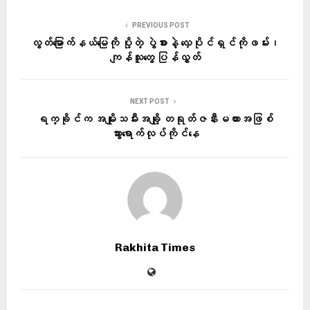
PREVIOUS POST
လွတ်မြောက်နယ်မြေကို ပို့တဲ့ ပွဲစားနဲ့ လှေပိုင်ရှင်ကိုဖမ်း၊
ကျန်သူတွေ ပြန်လွှတ်
NEXT POST
ရက္ခိုင်က အမျိုးသမီးအချို့ တရုတ်ဇနီးမယားအဖြစ်
သွားရောက်လုပ်ကိုင်နေ
Rakhita Times