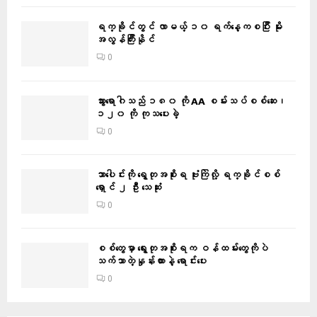
ရက္ခိုင်တွင် လာမယ့် ၁၀ ရက်နေ့ကစပြီး မိုး
အလွန်ကြီးနိုင်
0
သွားရောဂါသည် ၁၈၀ ကို AA စမ်းသပ်စစ်ဆေး၊
၁၂၀ ကို ကုသပေးခဲ့
0
သာပေါင်းကို ရွေတုအစိုးရ ဗုံးကြဲလို့ ရက္ခိုင်စစ်
ရှောင် ၂ ဦး သေဆုံး
0
စစ်တွေမှာ ရွေးတုအစိုးရက ဝန်ထမ်းတွေကိုပဲ
သက်သာတဲ့နှုန်းထားနဲ့ ရောင်းပေး
0