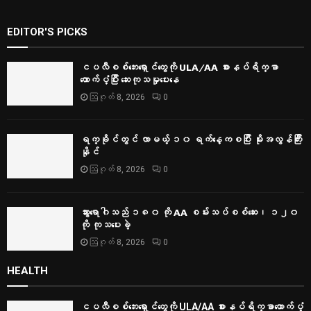
EDITOR'S PICKS
ငပလီစစ်ဘေးရှောင်တွေကို ULA/AA စားနပ်ရိက္ခာ
ထောက်ပံ့ပြီး ဆေးကုသမှုပေးနေ
ဩဂုတ် 8, 2026
0
ရက္ခိုင်တွင် လာမယ့် ၁၀ ရက်နေ့ကစပြီး မိုးအလွန်ကြီး
နိုင်
ဩဂုတ် 8, 2026
0
သွားရောဂါသည် ၁၈၀ ကို AA စမ်းသပ်စစ်ဆေး၊ ၁၂၀
ကို ကုသပေးခဲ့
ဩဂုတ် 8, 2026
0
HEALTH
ငပလီစစ်ဘေးရှောင်တွေကို ULA/AA စားနပ်ရိက္ခာထောက်ပံ့