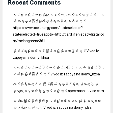
Recent Comments
မင်းပြားခရိုင်က ကူးတို့များ စနစ်တကျလုပ်ဆောင်ထားခြင်း ရှိ၊ မ
ရှိ အာရက္ခပြည်သူ့တော်လှန်ရေးအစိုးရ စစ်ဆေး
တွင်
https://www.xcelenergy.com/stateselector?
stateselected=true&goto=http://card.lifenlegacydigital.co
m/melbagreene361
နိုင်ငံ‌ရေးမိုးကောင်းကင် ပြန်လည် နိုးထလာခြင်း
တွင်
Vivod iz
zapoya na domy_khsa
ရက္ခိုင်ပင်လယ်ပြင်တွင် လှိုင်းအမြင့် ၇ ပေထိ ရှိနိုင်ပြီး ၁
ပတ်လုံး လှိုင်းကြီးနိုင်
တွင်
Vivod iz zapoya na domy_hzsa
တောင်ကိုရီးယားတွင် ၈ ကြိမ်မြောက် ရက္ခိုင်ရိုးရာ နံ့သာသွေးပွဲ နဲ့
ဘုရားရေသပ္ပာယ်ပွဲ ပြုလုပ်မည်
တွင်
specmashservice.com
အမ်းလေကြောင်းတိုက်ခိုက်မှု စစ်သုံ့ပန်း ၁၀၀ ကျော်နဲ့ အရပ်သား
သုံ့ပန်းများ သေဆုံး
တွင်
Vivod iz zapoya na domy_jdsa