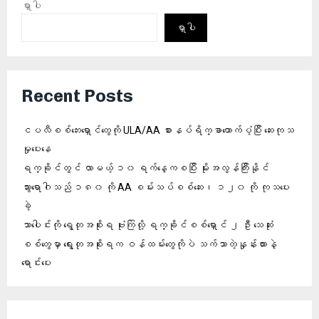
ရှာပါ
ရှာပါ
Recent Posts
ငပလီစစ်ဘေးရှောင်တွေကို ULA/AA စားနပ်ရိက္ခာထောက်ပံ့ပြီး ဆေးကုသ
မှုပေးနေ
ရက္ခိုင်တွင် လာမယ့် ၁၀ ရက်နေ့ကစပြီး မိုးအလွန်ကြီးနိုင်
သွားရောဂါသည် ၁၈၀ ကို AA စမ်းသပ်စစ်ဆေး၊ ၁၂၀ ကို ကုသပေး
ခဲ့
သာပေါင်းကို ရွေတုအစိုးရ ဗုံးကြဲလို့ ရက္ခိုင်စစ်ရှောင် ၂ ဦး သေဆုံး
စစ်တွေမှာ ရွေးတုအစိုးရက ဝန်ထမ်းတွေကိုပဲ သက်သာတဲ့နှုန်းထားနဲ့
ရောင်းပေး