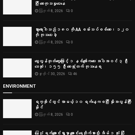
ပြီး ဆေးကုသမှုပေးနေ
ဩဂုတ် 8, 2026
0
သွားရောဂါသည် ၁၈၀ ကို AA စမ်းသပ်စစ်ဆေး၊ ၁၂၀
ကို ကုသပေးခဲ့
ဩဂုတ် 8, 2026
0
သွေးလွန်တုတ်ကွေးကြောင့် ၁ နှစ်ကျော်ကလေး အပါအဝင် ၃ ဦး
သေဆုံး၊ ၁၅၅ ဦး ဆေးရုံတက် ကုသနေရ
ဇူလိုင် 30, 2026
46
ENVIRONMENT
ရက္ခိုင်တွင် လာမယ့် ၁၀ ရက်နေ့ကစပြီး မိုးအလွန်ကြီး
နိုင်
ဩဂုတ် 8, 2026
0
မြေပုံ ရက်ချောင်းရွာမှာ ချောင်းရေတိုက်စားလို့ အိမ် ၁ လုံး ပြို