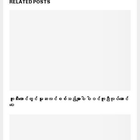
RELATED POSTS
ဘူးသီးတောင်တွင် မူဆလင်စစ်သည်များပါ ပါဝင်ကူညီလုပ်ဆောင်
ပေး