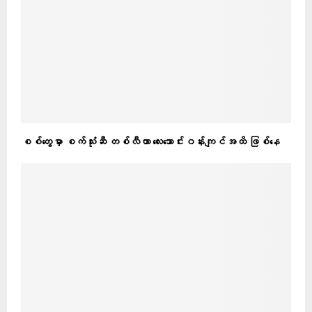
စစ်တွေမှာ စက်သုံးဆီ တစ်လီတာ လေးသောင်းဝန်းကျင်အထိ ဖြစ်နေ