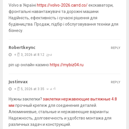
Volvo в Україні
https://volvo-2026.carrd.co/
екскаватори,
фронтальні навантажувачі та дорожні машини.
Надійність, ефективність і сучасні рішення для
будівництва. Продаж, підбір і обслуговування техніки для
бізнесу.
Robertkeync
REPLY
ဧပြီ 3, 2026 at 8:12 ညနေ
pin up онлайн-казино
https://mybiz04.ru
Justinvax
REPLY
ဧပြီ 5, 2026 at 3:35 မနက်
Нужны заклепки?
заклепки нержавеющие вытяжные 4.8
мм
прочный крепеж для соединения деталей.
Алюминиевые, стальные и нержавеющие варианты.
Надежность, долговечность и удобство монтажа для
различных задач и конструкций.