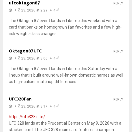
ufcoktagon87
REPLY
ဧပြီ 23, 2026 at 2:29 မနက်
The Oktagon 87 event lands in Liberec this weekend with a
card that banks on homegrown fan favorites and a few high-
risk weight-class changes.
Oktagon87UFC
REPLY
ဧပြီ 23, 2026 at 3:00 မနက်
The Oktagon 87 event lands in Liberec this Saturday with a
lineup that is built around well-known domestic names as well
as high-caliber matchup differences.
UFC328Fan
REPLY
ဧပြီ 23, 2026 at 3:17 မနက်
https://ufc328.site/
UFC 328 lands at the Prudential Center on May 9, 2026 with a
stacked card. The UFC 328 main card features champion