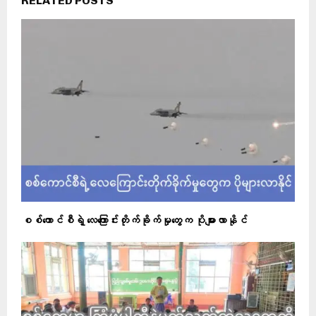
RELATED POSTS
စစ်ကောင်စီရဲ့ လေကြောင်းတိုက်ခိုက်မှုတွေက ပိုများလာနိုင်