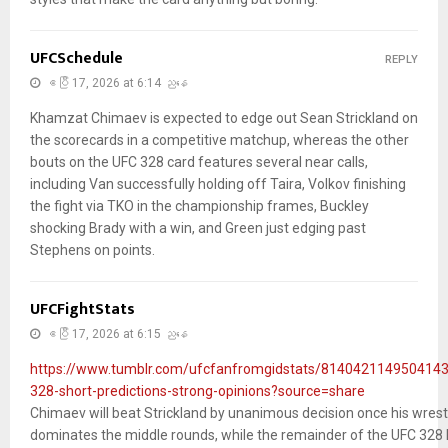
UFCSchedule
REPLY
ဧပြီ 17, 2026 at 6:14 ညနေ
Khamzat Chimaev is expected to edge out Sean Strickland on
the scorecards in a competitive matchup, whereas the other
bouts on the UFC 328 card features several near calls,
including Van successfully holding off Taira, Volkov finishing
the fight via TKO in the championship frames, Buckley
shocking Brady with a win, and Green just edging past
Stephens on points.
UFCFightStats
ဧပြီ 17, 2026 at 6:15 ညနေ
https://www.tumblr.com/ufcfanfromgidstats/8140421149504143
328-short-predictions-strong-opinions?source=share
Chimaev will beat Strickland by unanimous decision once his wrest
dominates the middle rounds, while the remainder of the UFC 328 