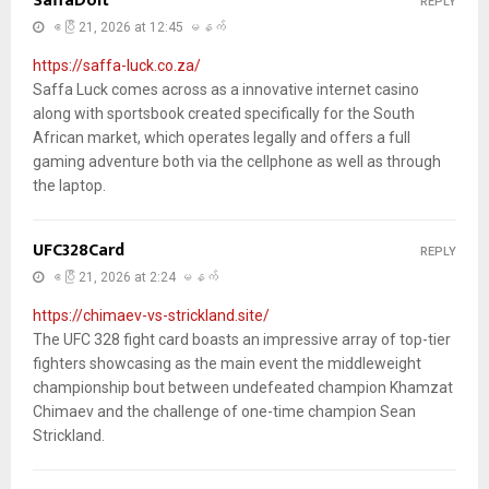
SaffaDoIt
REPLY
ဧပြီ 21, 2026 at 12:45 မနက်
https://saffa-luck.co.za/
Saffa Luck comes across as a innovative internet casino
along with sportsbook created specifically for the South
African market, which operates legally and offers a full
gaming adventure both via the cellphone as well as through
the laptop.
UFC328Card
REPLY
ဧပြီ 21, 2026 at 2:24 မနက်
https://chimaev-vs-strickland.site/
The UFC 328 fight card boasts an impressive array of top-tier
fighters showcasing as the main event the middleweight
championship bout between undefeated champion Khamzat
Chimaev and the challenge of one-time champion Sean
Strickland.