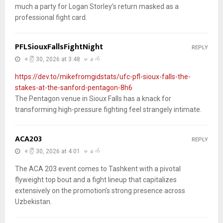
much a party for Logan Storley’s return masked as a
professional fight card.
PFLSiouxFallsFightNight
REPLY
ဧပြီ 30, 2026 at 3:48 မနက်
https://dev.to/mikefromgidstats/ufc-pfl-sioux-falls-the-
stakes-at-the-sanford-pentagon-8h6
The Pentagon venue in Sioux Falls has a knack for
transforming high-pressure fighting feel strangely intimate.
ACA203
REPLY
ဧပြီ 30, 2026 at 4:01 မနက်
The ACA 203 event comes to Tashkent with a pivotal
flyweight top bout and a fight lineup that capitalizes
extensively on the promotion’s strong presence across
Uzbekistan.