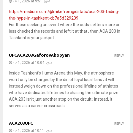
မေ 1, 2026 at 9:51 ညနေ
https://medium.com/@mikefromgidstats/aca-203-fading-
the-hype-in-tashkent-cb7a5d329239
For those seeking an event where the odds-setters more or
less checked the records and left it at that , then ACA 203 in
Tashkent is your jackpot .
UFCACA203GaforovAkopyan
REPLY
မေ 1, 2026 at 10:04 ညနေ
Inside Tashkent’s Humo Arena this May, the atmosphere
won’t only be charged by the din of loyal local fans ; it will
instead weigh down on the professional lifeline of athletes
who have dedicated lifetimes to chasing the ultimate prize.
ACA 203 isn’t just another stop on the circuit ; instead, it
serves as a career crossroads .
ACA203UFC
REPLY
မေ 1, 2026 at 10:11 ညနေ