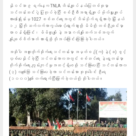
နိုဝင်ဘာ ၉ ရက်နေ့က TNLA ထိန်းချုပ်နယ်မြေတစ်ခုမှာ
သင်တန်းဆင်းပွဲ ပြုလုပ်ခဲ့ပြီး စစ်ဦးစီးအရာရှိချုပ် ဗိုလ်မှူးချုပ်
တားနော်ရိူန်းမှ 1027 စစ်ဆင်ရေးအတွင်း သိမ်းပိုက်ရရှိထားတဲ့ မြို့နယ်
၁၂ မြို့ကို ဆက်လက်ကာကွယ်စောင့်ရှောက်သွားဖို့ မိမိတို့ တစ်ဦးချင်းမှာ
တာဝန်ရှိကြောင်း၊ မိမိလူမျိုး နဲ့ အနာဂတ်မျိုးဆက်သစ်အတွက်
မျိုးချစ်စိတ်ဓာတ် ထားရှိဖို့ လိုအပ်ကြောင်း ပြောကြားခဲ့ပါတယ်။
အဆိုပါ အထူးတိုက်ခိုက်ရေးသင်တန်းမှာ အမှတ်စဥ်(က) နဲ့ (ခ) ဖွင့်
လှစ်ပေးနိုင်ခဲ့ပြီး သင်တန်းကာလအတွင်း စစ်ဆင်ရေး နဲ့ ရှေ့တန်းမှာ
တိုက်ခိုက်ရေး ကျွမ်းကျင်မှုအဆင့်ရှိစေဖို့ သင်ကြားပေးပြီး သင်တန်းကာလ
(၃) လကျော်ကြာ သင်ကြားပေးခဲ့ကာ သင်တန်းသား စုစုပေါင်း ဦးရေ
(၁၀၀၀)ကျော် တက်ရောက်ပြီးမြောက်ခဲ့တယ်လို့ ဆိုပါတယ်။