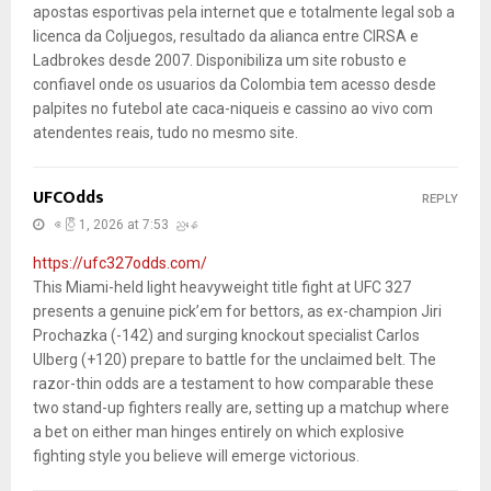
apostas esportivas pela internet que e totalmente legal sob a
licenca da Coljuegos, resultado da alianca entre CIRSA e
Ladbrokes desde 2007. Disponibiliza um site robusto e
confiavel onde os usuarios da Colombia tem acesso desde
palpites no futebol ate caca-niqueis e cassino ao vivo com
atendentes reais, tudo no mesmo site.
UFCOdds
REPLY
ဧပြီ 1, 2026 at 7:53 ညနေ
https://ufc327odds.com/
This Miami-held light heavyweight title fight at UFC 327
presents a genuine pick’em for bettors, as ex-champion Jiri
Prochazka (-142) and surging knockout specialist Carlos
Ulberg (+120) prepare to battle for the unclaimed belt. The
razor-thin odds are a testament to how comparable these
two stand-up fighters really are, setting up a matchup where
a bet on either man hinges entirely on which explosive
fighting style you believe will emerge victorious.