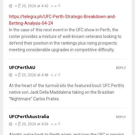
ဧပြီ 25, 2026 at 4:42 မနက်
https://telegra.ph/UFC-Perth-Strategic-Breakdown-and-
Betting-Analysis-04-24
In the case of this next event in the UFC show in Perth, the
roster provides a mixture of well-known veterans looking to
defend their position in the rankings plus rising prospects
meeting considerable upgrades in competitive difficulty.
UFCPerthAU
REPLY
ဧပြီ 25, 2026 at 4:48 မနက်
At the heart of the turmoil sits the featured bout: UFC Perth’s
native son Jack Della Maddalena taking on the Brazilian
“Nightmare” Carlos Prates.
UFCPerthAustralia
REPLY
ဧပြီ 25, 2026 at 4:56 မနက်
Alright, we’re back to Perth again, and now the UFC is serving