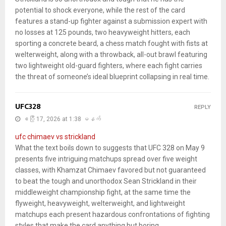
potential to shock everyone, while the rest of the card
features a stand-up fighter against a submission expert with
no losses at 125 pounds, two heavyweight hitters, each
sporting a concrete beard, a chess match fought with fists at
welterweight, along with a throwback, all-out brawl featuring
two lightweight old-guard fighters, where each fight carries
the threat of someone’s ideal blueprint collapsing in real time.
UFC328
REPLY
ဧပြီ 17, 2026 at 1:38 မနက်
ufc chimaev vs strickland
What the text boils down to suggests that UFC 328 on May 9
presents five intriguing matchups spread over five weight
classes, with Khamzat Chimaev favored but not guaranteed
to beat the tough and unorthodox Sean Strickland in their
middleweight championship fight, at the same time the
flyweight, heavyweight, welterweight, and lightweight
matchups each present hazardous confrontations of fighting
styles that make the card anything but boring.