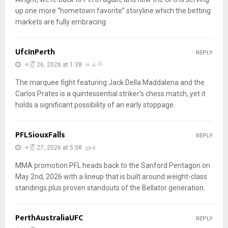
up one more “hometown favorite” storyline which the betting
markets are fully embracing.
UfcInPerth
REPLY
ဧပြီ 26, 2026 at 1:38 မနက်
The marquee fight featuring Jack Della Maddalena and the
Carlos Prates is a quintessential striker’s chess match, yet it
holds a significant possibility of an early stoppage.
PFLSiouxFalls
REPLY
ဧပြီ 27, 2026 at 5:58 ညနေ
MMA promotion PFL heads back to the Sanford Pentagon on
May 2nd, 2026 with a lineup that is built around weight-class
standings plus proven standouts of the Bellator generation.
PerthAustraliaUFC
REPLY