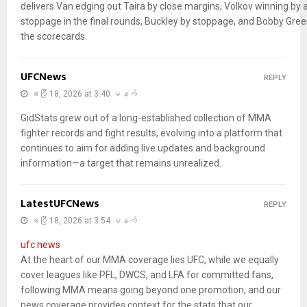
delivers Van edging out Taira by close margins, Volkov winning by 
stoppage in the final rounds, Buckley by stoppage, and Bobby Gre
the scorecards.
UFCNews
REPLY
ဧပြီ 18, 2026 at 3:40 မနက်
GidStats grew out of a long-established collection of MMA
fighter records and fight results, evolving into a platform that
continues to aim for adding live updates and background
information—a target that remains unrealized.
LatestUFCNews
REPLY
ဧပြီ 18, 2026 at 3:54 မနက်
ufc news
At the heart of our MMA coverage lies UFC, while we equally
cover leagues like PFL, DWCS, and LFA for committed fans,
following MMA means going beyond one promotion, and our
news coverage provides context for the stats that our