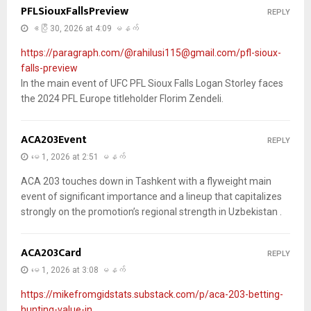
PFLSiouxFallsPreview
REPLY
ဧပြီ 30, 2026 at 4:09 မနက်
https://paragraph.com/@rahilusi115@gmail.com/pfl-sioux-
falls-preview
In the main event of UFC PFL Sioux Falls Logan Storley faces
the 2024 PFL Europe titleholder Florim Zendeli.
ACA203Event
REPLY
မေ 1, 2026 at 2:51 မနက်
ACA 203 touches down in Tashkent with a flyweight main
event of significant importance and a lineup that capitalizes
strongly on the promotion’s regional strength in Uzbekistan .
ACA203Card
REPLY
မေ 1, 2026 at 3:08 မနက်
https://mikefromgidstats.substack.com/p/aca-203-betting-
hunting-value-in