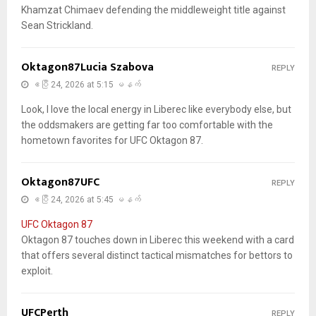
Khamzat Chimaev defending the middleweight title against
Sean Strickland.
Oktagon87Lucia Szabova
REPLY
ဧပြီ 24, 2026 at 5:15 မနက်
Look, I love the local energy in Liberec like everybody else, but
the oddsmakers are getting far too comfortable with the
hometown favorites for UFC Oktagon 87.
Oktagon87UFC
REPLY
ဧပြီ 24, 2026 at 5:45 မနက်
UFC Oktagon 87
Oktagon 87 touches down in Liberec this weekend with a card
that offers several distinct tactical mismatches for bettors to
exploit.
UFCPerth
REPLY