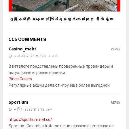
ဂွမြို့နယ်ကို မနေ့က ဗုံးကြဲခံရမှုတွင် သေဆုံးသူ ၄ ဦးထိ ရှိလာ
115 COMMENTS
Casino_mekt
REPLY
မတ် 28, 2026 at 6:39 မနက်
В каталоге представлены проверенные провайдеры и
актуальные игровые новинки.
Pinco Casino
Регулярные акции делают игру еще более выгодной.
Sportium
REPLY
ဧပြီ 1, 2026 at 3:18 ညနေ
https://sportium.net.co/
Sportium Colombia trata-se de um cassino e uma casa de