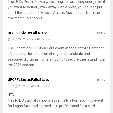
The UFC’s Perth show always brings an amazing energy, yet if
you want to actually walk away with a profit, you have to pull
apart the local fans’ “Aussie, Aussie, Aussie” roar from the
real matchup analysis.
UFCPFLSiouxFallsCard
REPLY
ဧပြီ 29, 2026 at 2:08 မနက်
The upcoming PFL Sioux Falls event at the Sanford Pentagon
offers a top-tier selection of regional standouts and
seasoned divisional fighters hoping to secure their standing in
the 2026 season.
UFCPFLSiouxFallsStats
REPLY
ဧပြီ 29, 2026 at 2:35 မနက်
UFC
This PFL Sioux Falls show is essentially a homecoming event
for Logan Storley disguised as a professional fight card.