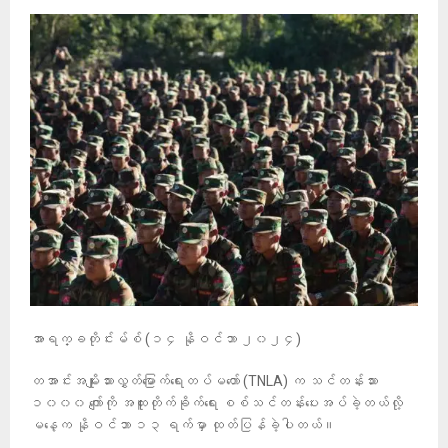
အာရက္ခတိုင်းမ်စ် (၁၄ နိုဝင်ဘာ ၂၀၂၄)
တအာင်းအမျိုးသားလွှတ်မြောက်ရေးတပ်မတော် (TNLA) က သင်တန်းသား
၁၀၀၀ ကျော်ကို အထူးတိုက်ခိုက်ရေး စစ်သင်တန်းပေးအပ်ခဲ့တယ်လို့
မနေ့က နိုဝင်ဘာ ၁၃ ရက်မှာ ထုတ်ပြန်ခဲ့ပါတယ်။