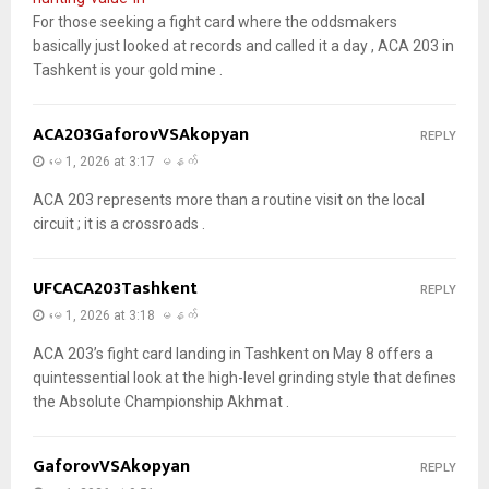
For those seeking a fight card where the oddsmakers
basically just looked at records and called it a day , ACA 203 in
Tashkent is your gold mine .
ACA203GaforovVSAkopyan
REPLY
မေ 1, 2026 at 3:17 မနက်
ACA 203 represents more than a routine visit on the local
circuit ; it is a crossroads .
UFCACA203Tashkent
REPLY
မေ 1, 2026 at 3:18 မနက်
ACA 203’s fight card landing in Tashkent on May 8 offers a
quintessential look at the high-level grinding style that defines
the Absolute Championship Akhmat .
GaforovVSAkopyan
REPLY