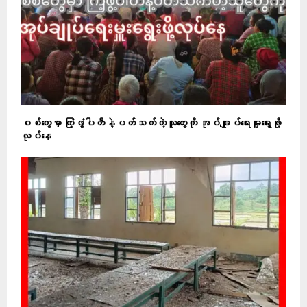
စစ်တွေမှာ ကြံ့ဖွံ့ပါတီနဲ့ပတ်သက်တဲ့သူတွေကို အုပ်ချုပ်ရေးမှူးရွေးဖို့
လုပ်နေ