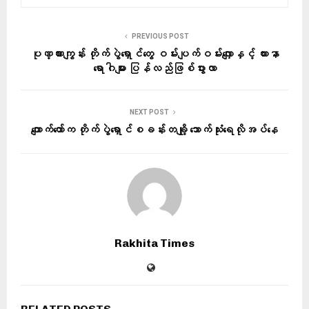
PREVIOUS POST
ပုဏ္ဏားကျွန်း တိုက်ပွဲရှောင်တွေ ဝမ်းပျက်ဝမ်းလျှောနှင့် ယားနာ
ရောဂါများ ပြန်လည်ဖြစ်ပွားလာ
NEXT POST
ကျောက်တော်က တိုက်ပွဲရှောင်စခန်းတချို့ သောက်သုံးရေလိုအပ်နေ
Rakhita Times