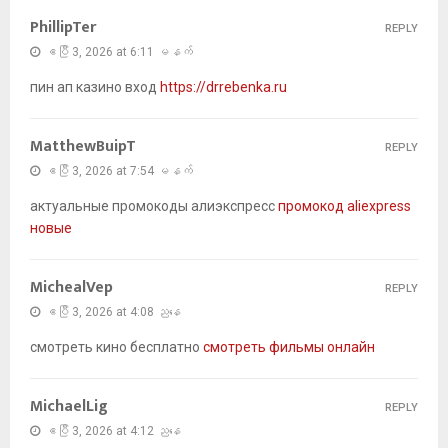
PhillipTer
REPLY
ဧပြီ 3, 2026 at 6:11 မနက်
пин ап казино вход
https://drrebenka.ru
MatthewBuipT
REPLY
ဧပြီ 3, 2026 at 7:54 မနက်
актуальные промокоды алиэкспресс
промокод aliexpress
новые
MichealVep
REPLY
ဧပြီ 3, 2026 at 4:08 ညနေ
смотреть кино бесплатно
смотреть фильмы онлайн
MichaelLig
REPLY
ဧပြီ 3, 2026 at 4:12 ညနေ