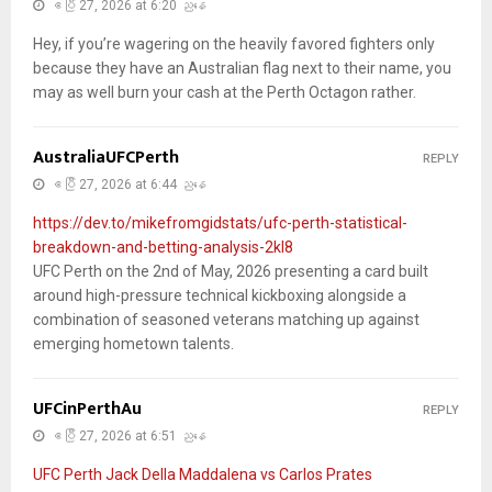
ဧပြီ 27, 2026 at 6:20 ညနေ
Hey, if you’re wagering on the heavily favored fighters only
because they have an Australian flag next to their name, you
may as well burn your cash at the Perth Octagon rather.
AustraliaUFCPerth
REPLY
ဧပြီ 27, 2026 at 6:44 ညနေ
https://dev.to/mikefromgidstats/ufc-perth-statistical-
breakdown-and-betting-analysis-2kl8
UFC Perth on the 2nd of May, 2026 presenting a card built
around high-pressure technical kickboxing alongside a
combination of seasoned veterans matching up against
emerging hometown talents.
UFCinPerthAu
REPLY
ဧပြီ 27, 2026 at 6:51 ညနေ
UFC Perth Jack Della Maddalena vs Carlos Prates