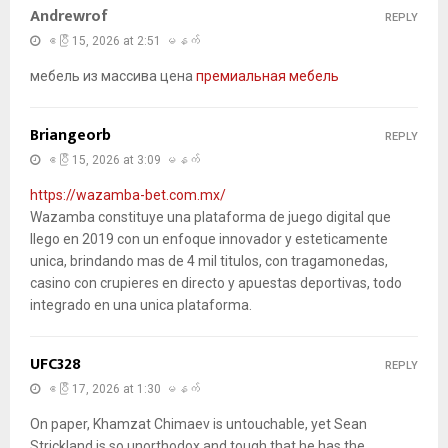
Andrewrof
REPLY
ဧပြီ 15, 2026 at 2:51 မနက်
мебель из массива цена
премиальная мебель
Briangeorb
REPLY
ဧပြီ 15, 2026 at 3:09 မနက်
https://wazamba-bet.com.mx/
Wazamba constituye una plataforma de juego digital que
llego en 2019 con un enfoque innovador y esteticamente
unica, brindando mas de 4 mil titulos, con tragamonedas,
casino con crupieres en directo y apuestas deportivas, todo
integrado en una unica plataforma.
UFC328
REPLY
ဧပြီ 17, 2026 at 1:30 မနက်
On paper, Khamzat Chimaev is untouchable, yet Sean
Strickland is so unorthodox and tough that he has the