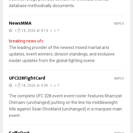
database methodically documents.
NewsMMA
REPLY
ဧပြီ 18, 2026 at 4:14 မနက်
breaking news ufc
The leading provider of the newest mixed martial arts
updates, event winners, division standings, and exclusive
insider updates from the global fighting scene.
UFC328FightCard
REPLY
ဧပြီ 18, 2026 at 4:38 မနက်
The complete UFC 328 event event roster features Khamzat
Chimaev (unchanged) putting on the line his middleweight
title against Sean Strickland (unchanged) in a marquee main
event.