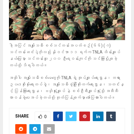
ဒါ့အပြင် အမျိုးသမီး စစ်သင်တန်းအပတ်စဥ် (၆၆) (ဂ)
သင်တန်းဆင်းပွဲကိုလည်း နိုဝင်ဘာ ၁၁ ရက်က TNLA ထိန်းချုပ်
နယ်မြေမှာ သင်တန်းသူ ၂၀၀ ဦးရေဝန်းကျင်ကို သင်ကြားပို့ချခဲ့
တယ်လို့ သိရပါတယ်။
အဆိုပါ အမျိုးသမီးစစ်မေတွေကို TNLA ရဲ့ အုပ်ချုပ်ရေးဌာန၊ တရား
ဥပဒေစိုးမိုးရေးတပ်ဖွဲ့၊ အမျိုးသမီးဖွံဖြိုးတိုးတက်ရေးဌာန၊ သတင်းနှ
င့် ပြန်ကြားရေးဌာန၊ ဗဟိုရုံးချုပ် နဲ့ စစ်ဦးစီးချုပ်ရုံးသို့ အသီးသီး
တာဝန်ခွဲပေးအပ်ခဲ့တယ်လို့ ထုတ်ပြန်ချက်မှာ ဖော်ပြထားပါတယ်။
SHARE
0