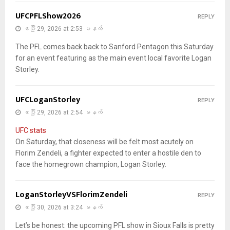
UFCPFLShow2026
REPLY
ဧပြီ 29, 2026 at 2:53 မနက်
The PFL comes back back to Sanford Pentagon this Saturday
for an event featuring as the main event local favorite Logan
Storley.
UFCLoganStorley
REPLY
ဧပြီ 29, 2026 at 2:54 မနက်
UFC stats
On Saturday, that closeness will be felt most acutely on
Florim Zendeli, a fighter expected to enter a hostile den to
face the homegrown champion, Logan Storley.
LoganStorleyVSFlorimZendeli
REPLY
ဧပြီ 30, 2026 at 3:24 မနက်
Let’s be honest: the upcoming PFL show in Sioux Falls is pretty