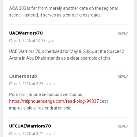
ACA 203 is far from merely another date on the regional
scene ; instead, it serves as a career crossroads .
UAEWarriors70
REPLY
မေ 1, 2026 at 10:18 ညနေ
UAE Warriors 70, scheduled for May 8, 2026, at the Space42
Arena in Abu Dhabi stands as a clear example of this.
Camerontub
REPLY
မေ 2, 2026 at 2:29 မနက်
Pour moi jai joue ce bonus avec bonus
https://ralphouensanga.com/read-blog/99837
cest
imprevisible je reviendrai en solo
UFCUAEWarriors70
REPLY
မေ 5, 2026 at 2:47 မနက်