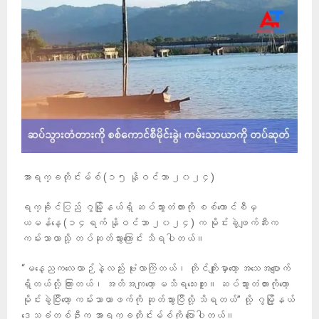
အာရက္ခတိုင်းမ်စ် (၁၅ နိုဝင်ဘာ ၂၀၂၄)
ရက္ခိုင်ပြည် ဂွမြို့နယ်ရှိ ဆပ်သွားတံတားကို စစ်ကောင်စီမှ
ယမန်နေ့ (၁၄ရက် နိုဝင်ဘာ ၂၀၂၄) က မိုင်းခွဲဖျက်ဆီးက
ကမ်းသာယာသို့ တပ်ဆုတ်သွားကြောင်း သိရပါတယ်။
“မနေ့ညကလေယာဉ်နဲ့လည်း ဗုံးလာကြဲတယ်၊ တိုင်ကျိုးမှာတော့ အသေအပျောက်
ရှိတယ်လို့ ကြားတယ်၊ အတိအကျတော့ မသိရသေးဘူး။ ဆပ်သွားတံတားကိုတော့
မိုင်းခွဲပြီးတော့ ကမ်းသာယာဖက်ကို ဆုတ်သွားပြီလို့ သိရတယ်” လို့ ဂွမြို့နယ်
ဒေသခံတစ်ဦးက အာရက္ခတိုင်းမ်စ်ကို ပြောပါတယ်။