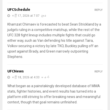
UFCSchedule
REPLY
ဧပြီ 17, 2026 at 7:07 ညနေ
Khamzat Chimaev is forecasted to beat Sean Strickland by a
judge’s ruling in a competitive matchup, while the rest of the
UFC 328 fight lineup includes multiple fights that could go
either way, such as Van defending his title against Taira,
Volkov securing a victory by late TKO, Buckley pulling off an
upset against Brady, and Green narrowly outpointing
Stephens.
UFCNews
REPLY
ဧပြီ 18, 2026 at 4:33 မနက်
What began as a painstakingly developed database of MMA
stats, fighter histories, and event results has turned into a
platform still striving to offer breaking news and meaningful
context, though that goal remains unfinished.