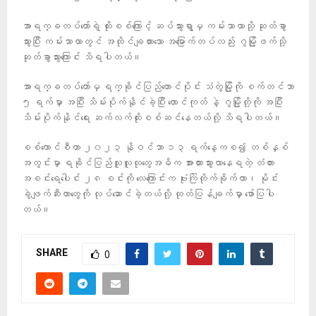
အာရက္ခတပ်တော်ရဲ့ ထိုးစစ်ကြောင့် ဆပ်သွားရွာမှ ကမ်းသာယာသို့ ဆုတ်ခွာ
သွားပြီး ကမ်းသာယာတွင် အထိုင်ချထားသော အမြောက်တပ်လည်း ဂွမြို့ဖက်သို့
ဆုတ်ခွာသွားကြောင်း သိရပါတယ်။
အာရက္ခတပ်တော်မှ ရက္ခိုင်ပြည်တောင်ပိုင်း သံတွဲမြို့ကို စက်တင်ဘာ
၅ ရက်မှာ အပြီး သိမ်းပိုက်နိုင်ခဲ့ပြီး တောင်ကုတ် နဲ့ ဂွမြို့တို့ကို အပြီး
သိမ်းပိုက်နိုင်ရေး ဆက်လက်ထိုးစစ်ဆင်နေတယ်လို့ သိရပါတယ်။
စစ်ကောင်စီဟာ ၂၀၂၃ နိုဝင်ဘာ ၁၃ ရက်နေ့ကစ၍ တစ်နှစ်
အတွင်းမှာ ရခိုင်ပြည်သူလူထုတွေအဓိက အားထားသွားလာနေရတဲ့ တံတား
အစင်းရေပေါင်း ၂၈ စင်းကို လေကြောင်းက ဗုံးကြဲတိုက်ခိုက်တာ၊ မိုင်း
ခွဲဖျက်ဆီးတာတွေကို လုပ်ဆောင်ခဲ့တယ်လို့ ထုတ်ပြန်ချက်မှာ ဖော်ပြပါ
တယ်။
SHARE
0