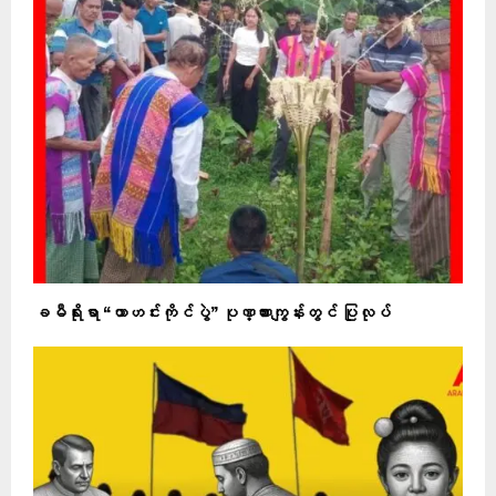
ခမီရိုးရာ “ယာဟင်းကိုင်ပွဲ” ပုဏ္ဏားကျွန်းတွင် ပြုလုပ်