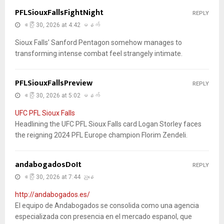
PFLSiouxFallsFightNight
REPLY
ဧပြီ 30, 2026 at 4:42 မနက်
Sioux Falls’ Sanford Pentagon somehow manages to
transforming intense combat feel strangely intimate.
PFLSiouxFallsPreview
REPLY
ဧပြီ 30, 2026 at 5:02 မနက်
UFC PFL Sioux Falls
Headlining the UFC PFL Sioux Falls card Logan Storley faces
the reigning 2024 PFL Europe champion Florim Zendeli.
andabogadosDoIt
REPLY
ဧပြီ 30, 2026 at 7:44 ညနေ
http://andabogados.es/
El equipo de Andabogados se consolida como una agencia
especializada con presencia en el mercado espanol, que