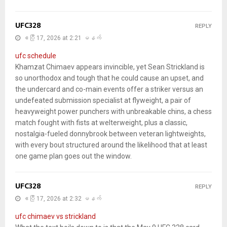
UFC328
REPLY
ဧပြီ 17, 2026 at 2:21 မနက်
ufc schedule
Khamzat Chimaev appears invincible, yet Sean Strickland is
so unorthodox and tough that he could cause an upset, and
the undercard and co-main events offer a striker versus an
undefeated submission specialist at flyweight, a pair of
heavyweight power punchers with unbreakable chins, a chess
match fought with fists at welterweight, plus a classic,
nostalgia-fueled donnybrook between veteran lightweights,
with every bout structured around the likelihood that at least
one game plan goes out the window.
UFC328
REPLY
ဧပြီ 17, 2026 at 2:32 မနက်
ufc chimaev vs strickland