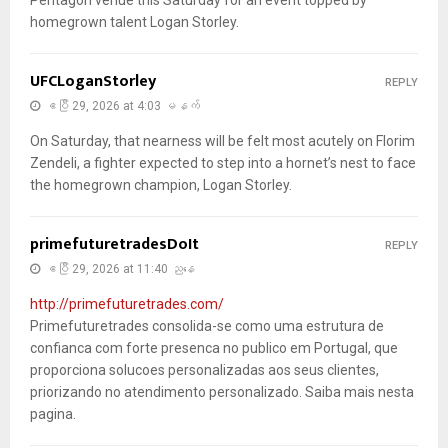
homegrown talent Logan Storley.
UFCLoganStorley
REPLY
ဧပြီ 29, 2026 at 4:03 မနက်
On Saturday, that nearness will be felt most acutely on Florim
Zendeli, a fighter expected to step into a hornet’s nest to face
the homegrown champion, Logan Storley.
primefuturetradesDoIt
REPLY
ဧပြီ 29, 2026 at 11:40 ညနေ
http://primefuturetrades.com/
Primefuturetrades consolida-se como uma estrutura de
confianca com forte presenca no publico em Portugal, que
proporciona solucoes personalizadas aos seus clientes,
priorizando no atendimento personalizado. Saiba mais nesta
pagina.