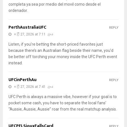
completa ya sea por medio del movil como desde el
ordenador.
PerthAustraliaUFC
REPLY
ဧပြီ 27, 2026 at 7:11 ညနေ
Listen, if you’re betting the short-priced favorites just
because there’s an Australian flag beside their name, you’d
be better off torching your money inside the UFC Perth event
instead.
UFCinPerthAu
REPLY
ဧပြီ 27, 2026 at 7:41 ညနေ
UFC Perth is always a massive vibe, however if your goal is to
pocket some cash, you have to separate the local fans’
“Aussie, Aussie, Aussie” roar from the real matchup analysis.
UFCPFLSiouxFallsCard
REPLY