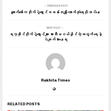
PREVIOUS POST
ကျောက်တော်က တိုက်ပွဲရှောင်စခန်းတချို့ သောက်သုံးရေလိုအပ်နေ
NEXT POST
ရက္ခိုင်တိုက်ပွဲရှောင်များ စားဆီမဝယ်နိုင်တဲ့အတွက် ရေနဲ့
ပဲချက်စားနေရ
Rakhita Times
RELATED POSTS