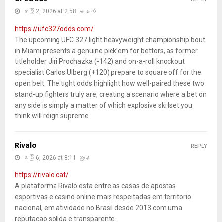
ဧပြီ 2, 2026 at 2:58 မနက်
https://ufc327odds.com/
The upcoming UFC 327 light heavyweight championship bout
in Miami presents a genuine pick’em for bettors, as former
titleholder Jiri Prochazka (-142) and on-a-roll knockout
specialist Carlos Ulberg (+120) prepare to square off for the
open belt. The tight odds highlight how well-paired these two
stand-up fighters truly are, creating a scenario where a bet on
any side is simply a matter of which explosive skillset you
think will reign supreme.
Rivalo
REPLY
ဧပြီ 6, 2026 at 8:11 ညနေ
https://rivalo.cat/
A plataforma Rivalo esta entre as casas de apostas
esportivas e casino online mais respeitadas em territorio
nacional, em atividade no Brasil desde 2013 com uma
reputacao solida e transparente .