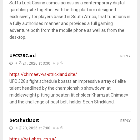
Saffa Luck Casino comes across as a contemporary digital
gambling site together with betting platform designed
exclusively for players based in South Africa, that functions in
a fully authorised manner and provides a full gaming
adventure both from the mobile phone as well as from the
desktop.
UFC328Card
REPLY
ဧပြီ 21, 2026 at 3:30 မနက်
https://chimaev-vs-strickland.site/
UFC 328’s fight schedule boasts an impressive array of elite
talent headlined by the championship showdown at
middleweight pitting unbeaten titleholder Khamzat Chimaev
and the challenge of past belt-holder Sean Strickland.
betsheziDoIt
REPLY
ဧပြီ 23, 2026 at 7:00 မနက်
https://bet-shezi.co.za/