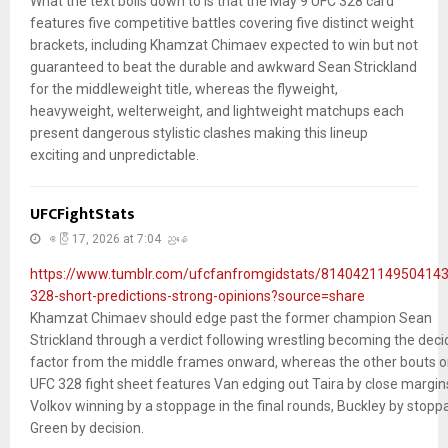
What the text boils down to is that the May 9 UFC 328 card
features five competitive battles covering five distinct weight
brackets, including Khamzat Chimaev expected to win but not
guaranteed to beat the durable and awkward Sean Strickland
for the middleweight title, whereas the flyweight,
heavyweight, welterweight, and lightweight matchups each
present dangerous stylistic clashes making this lineup
exciting and unpredictable.
UFCFightStats
ဧပြီ 17, 2026 at 7:04 ညနေ
https://www.tumblr.com/ufcfanfromgidstats/8140421149504143
328-short-predictions-strong-opinions?source=share
Khamzat Chimaev should edge past the former champion Sean
Strickland through a verdict following wrestling becoming the deci
factor from the middle frames onward, whereas the other bouts o
UFC 328 fight sheet features Van edging out Taira by close margin
Volkov winning by a stoppage in the final rounds, Buckley by stopp
Green by decision.