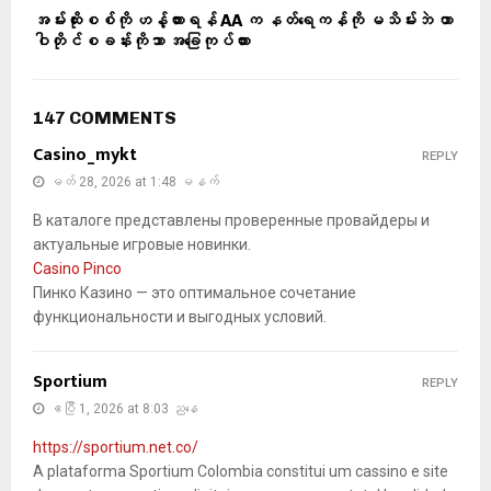
အမ်းထိုးစစ်ကို ဟန့်တားရန် AA က နတ်ရေကန်ကို မသိမ်းဘဲ တာ
ဝါတိုင်စခန်းကိုသာ အခြေကုပ်ထား
147 COMMENTS
Casino_mykt
REPLY
မတ် 28, 2026 at 1:48 မနက်
В каталоге представлены проверенные провайдеры и
актуальные игровые новинки.
Casino Pinco
Пинко Казино — это оптимальное сочетание
функциональности и выгодных условий.
Sportium
REPLY
ဧပြီ 1, 2026 at 8:03 ညနေ
https://sportium.net.co/
A plataforma Sportium Colombia constitui um cassino e site