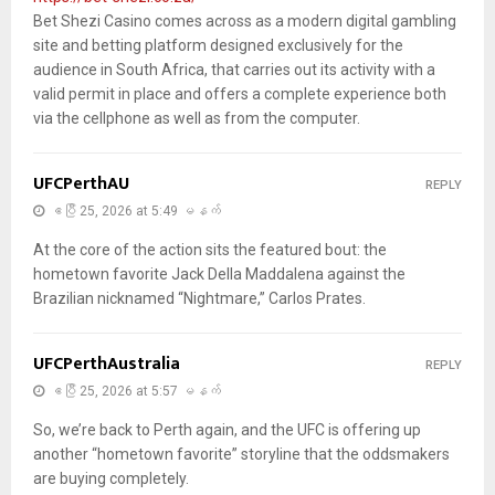
Bet Shezi Casino comes across as a modern digital gambling
site and betting platform designed exclusively for the
audience in South Africa, that carries out its activity with a
valid permit in place and offers a complete experience both
via the cellphone as well as from the computer.
UFCPerthAU
REPLY
ဧပြီ 25, 2026 at 5:49 မနက်
At the core of the action sits the featured bout: the
hometown favorite Jack Della Maddalena against the
Brazilian nicknamed “Nightmare,” Carlos Prates.
UFCPerthAustralia
REPLY
ဧပြီ 25, 2026 at 5:57 မနက်
So, we’re back to Perth again, and the UFC is offering up
another “hometown favorite” storyline that the oddsmakers
are buying completely.