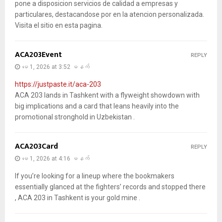
pone a disposicion servicios de calidad a empresas y
particulares, destacandose por en la atencion personalizada.
Visita el sitio en esta pagina.
ACA203Event
REPLY
မေ 1, 2026 at 3:52 မနက်
https://justpaste.it/aca-203
ACA 203 lands in Tashkent with a flyweight showdown with
big implications and a card that leans heavily into the
promotional stronghold in Uzbekistan .
ACA203Card
REPLY
မေ 1, 2026 at 4:16 မနက်
If you’re looking for a lineup where the bookmakers
essentially glanced at the fighters’ records and stopped there
, ACA 203 in Tashkent is your gold mine .