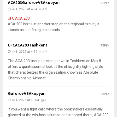
ACA203GaforovVSAkopyan
REPLY
မေ 1, 2026 at 4:24 မနက်
UFC ACA 203
ACA 203 isn’t just another stop on the regional circuit ; it
stands as a defining crossroads .
UFCACA203Tashkent
REPLY
မေ 1, 2026 at 4:24 မနက်
The ACA 203 lineup touching down in Tashkent on May 8
offers a quintessential look at the elite, gritty fighting style
that characterizes the organization known as Absolute
Championship Akhmat.
GaforovVSAkopyan
REPLY
မေ 1, 2026 at 10:54 ညနေ
If you want a fight card where the bookmakers essentially
glanced at the win-loss columns and stopped there , ACA 203