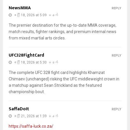
NewsMMA
REPLY
ဧပြီ 18, 2026 at 5:09 မနက်
The premier destination for the up-to-date MMA coverage,
match results, fighter rankings, and premium internal news
from mixed martial arts circles.
UFC328FightCard
REPLY
ဧပြီ 18, 2026 at 5:30 မနက်
The complete UFC 328 fight card highlights Khamzat
Chimaev (unchanged) risking the UFC middleweight crown in
a matchup against Sean Strickland as the featured
championship bout.
SaffaDoIt
REPLY
ဧပြီ 21, 2026 at 1:39 မနက်
https://saffa-luck.co.za/