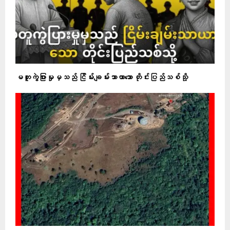
မတူကွဲပြားမှုမှသည် ငြိမ်းချမ်းသာယာသော တိုင်းပြည်သစ်သို့