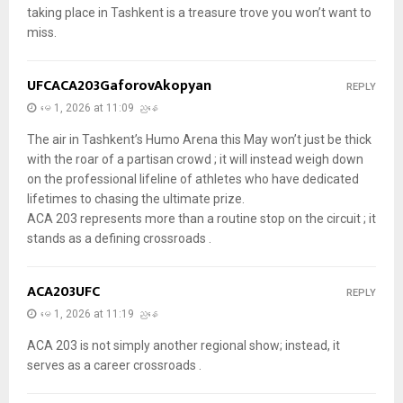
taking place in Tashkent is a treasure trove you won’t want to
miss.
UFCACA203GaforovAkopyan
REPLY
မေ 1, 2026 at 11:09 ညနေ
The air in Tashkent’s Humo Arena this May won’t just be thick
with the roar of a partisan crowd ; it will instead weigh down
on the professional lifeline of athletes who have dedicated
lifetimes to chasing the ultimate prize.
ACA 203 represents more than a routine stop on the circuit ; it
stands as a defining crossroads .
ACA203UFC
REPLY
မေ 1, 2026 at 11:19 ညနေ
ACA 203 is not simply another regional show; instead, it
serves as a career crossroads .