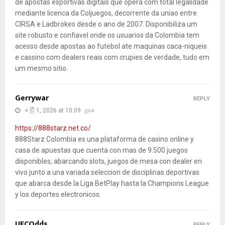
de apostas esportivas digitais que opera com total legalidade
mediante licenca da Coljuegos, decorrente da uniao entre
CIRSA e Ladbrokes desde o ano de 2007. Disponibiliza um
site robusto e confiavel onde os usuarios da Colombia tem
acesso desde apostas ao futebol ate maquinas caca-niqueis
e cassino com dealers reais com crupies de verdade, tudo em
um mesmo sitio.
Gerrywar
REPLY
ဧပြီ 1, 2026 at 10:09 ညနေ
https://888starz.net.co/
888Starz Colombia es una plataforma de casino online y
casa de apuestas que cuenta con mas de 9.500 juegos
disponibles, abarcando slots, juegos de mesa con dealer en
vivo junto a una variada seleccion de disciplinas deportivas
que abarca desde la Liga BetPlay hasta la Champions League
y los deportes electronicos.
UFCOdds
REPLY