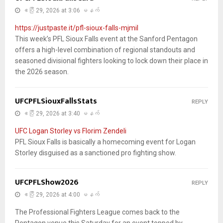
ဧပြီ 29, 2026 at 3:06 မနက်
https://justpaste.it/pfl-sioux-falls-mjmil
This week’s PFL Sioux Falls event at the Sanford Pentagon
offers a high-level combination of regional standouts and
seasoned divisional fighters looking to lock down their place in
the 2026 season.
UFCPFLSiouxFallsStats
REPLY
ဧပြီ 29, 2026 at 3:40 မနက်
UFC Logan Storley vs Florim Zendeli
PFL Sioux Falls is basically a homecoming event for Logan
Storley disguised as a sanctioned pro fighting show.
UFCPFLShow2026
REPLY
ဧပြီ 29, 2026 at 4:00 မနက်
The Professional Fighters League comes back to the
Pentagon venue this Saturday for an event topped by